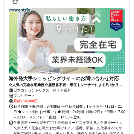
海外発大手ショッピングサイトのお問い合わせ対応
☆人気の完全在宅業務☆履歴書不要！専任トレーナーによる約1か月の
研修で、業界未経験の方も安心！
日本コンセントリクス 第十事業所
フルリモート
月給258,000円
勤務時間 実働時間：8時間/日 平均勤務日数：1ヶ月あたり18日～21
日 ◆シフト制のお仕事です◆ 時間：24時間（週休2日） *日勤： 7:00
～23:00（4シフト） *夜勤： 14:00～翌8...
仕事内容 ･･━☆完全在宅！最先端サービスを支えるお仕事☆━･･ ＼
＼大人気！完全在宅のお仕事です／／ 選考、研修、お仕事すべてが
お家で完結♪ 寒～い冬も、暑～い夏も、快適なお家からお仕事できち