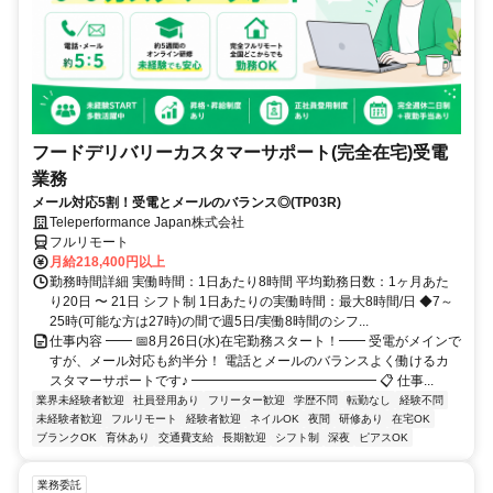
フードデリバリーカスタマーサポート(完全在宅)受電
業務
メール対応5割！受電とメールのバランス◎(TP03R)
Teleperformance Japan株式会社
フルリモート
月給218,400円以上
勤務時間詳細 実働時間：1日あたり8時間 平均勤務日数：1ヶ月あた
り20日 〜 21日 シフト制 1日あたりの実働時間：最大8時間/日 ◆7～
25時(可能な方は27時)の間で週5日/実働8時間のシフ...
仕事内容 ━━ 📅8月26日(水)在宅勤務スタート！━━ 受電がメインで
すが、メール対応も約半分！ 電話とメールのバランスよく働けるカ
スタマーサポートです♪ ━━━━━━━━━━━━━━ 📋 仕事...
業界未経験者歓迎
社員登用あり
フリーター歓迎
学歴不問
転勤なし
経験不問
未経験者歓迎
フルリモート
経験者歓迎
ネイルOK
夜間
研修あり
在宅OK
ブランクOK
育休あり
交通費支給
長期歓迎
シフト制
深夜
ピアスOK
業務委託