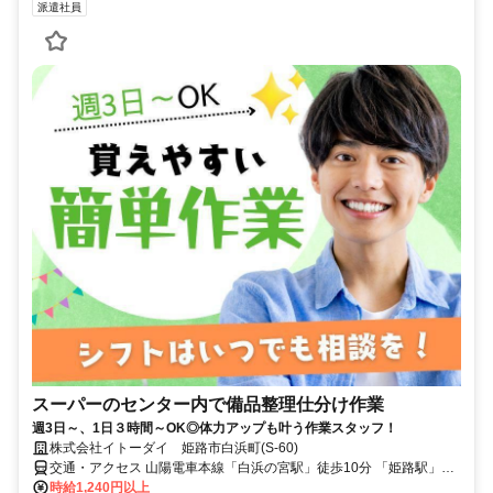
派遣社員
スーパーのセンター内で備品整理仕分け作業
週3日～、1日３時間～OK◎体力アップも叶う作業スタッフ！
株式会社イトーダイ 姫路市白浜町(S-60)
交通・アクセス 山陽電車本線「白浜の宮駅」徒歩10分 「姫路駅」か
ら車で15分 ★車・バイク通勤OK
時給1,240円以上