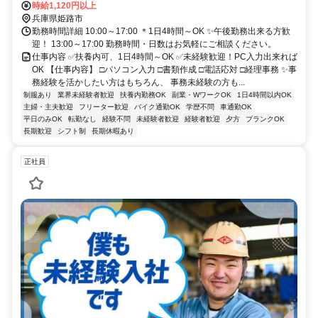
時給1,120円以上
兵庫県姫路市
勤務時間詳細 10:00～17:00 ＊1日4時間～OK ✨午後勤務出来る方歓
迎！ 13:00～17:00 勤務時間・日数はお気軽にご相談ください。
仕事内容 ✅扶養内可、1日4時間～OK ✅未経験歓迎！PC入力出来れば
OK 【仕事内容】 □パソコン入力 □書類作成 □電話応対 □経理事務 ✨事
務経験を活かしたい方はもちろん、 事務未経験の方も...
制服あり
業界未経験者歓迎
扶養内勤務OK
副業・WワークOK
1日4時間以内OK
主婦・主夫歓迎
フリーター歓迎
バイク通勤OK
学歴不問
車通勤OK
平日のみOK
転勤なし
経験不問
未経験者歓迎
経験者歓迎
夕方
ブランクOK
長期歓迎
シフト制
長期休暇あり
正社員