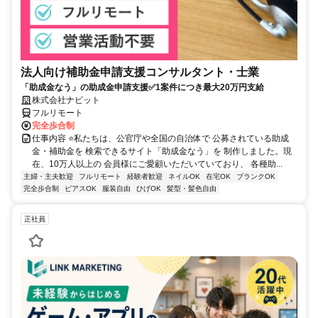
法人向け補助金申請支援コンサルタント・士業
「助成金なう」の助成金申請支援✅1案件につき最大20万円支給
株式会社ナビット
フルリモート
完全歩合制
仕事内容 ⭐私たちは、公官庁や全国の自治体で 公募されている助成
金・補助金を 検索できるサイト「助成金なう」を 制作しました。現
在、10万人以上の 会員様にご愛顧いただいていており、 各種助...
主婦・主夫歓迎
フルリモート
経験者歓迎
ネイルOK
在宅OK
ブランクOK
完全歩合制
ピアスOK
服装自由
ひげOK
髪型・髪色自由
正社員