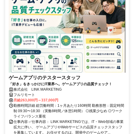
ゲームアプリのテスタースタッフ
「好き」をきっかけにIT業界へ。ゲームアプリの品質チェック！
株式会社 LINK MARKETING
フルリモート
月給263,000円～337,000円
勤務時間詳細 総労働時間：1ヶ月あたり160時間 勤務形態：固定時間
制 09:30〜18:30 （実働8時間／休憩1時間） ◎残業少なめ ◎ワーク
ライフバランス重視
仕事内容 ✅仕事内容： LINK MARKETINGでは、IT・Web領域の事業
拡大に伴い、 ゲームアプリやWebサービスの品質チェックスタッフ
を募集しています。 お任せするのは、開発中のゲームやア...