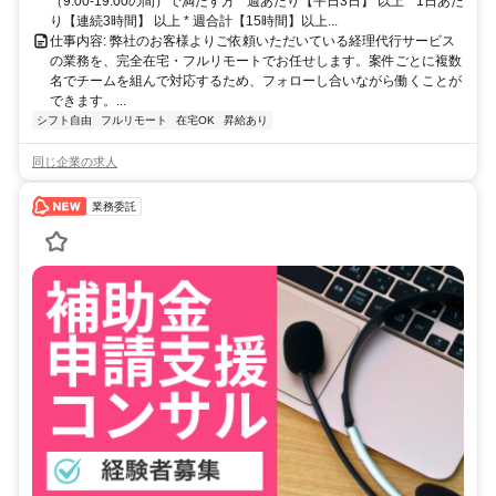
（9:00-19:00の間）で満たす方 * 週あたり【平日3日】 以上 * 1日あた
り【連続3時間】 以上 * 週合計【15時間】以上...
仕事内容: 弊社のお客様よりご依頼いただいている経理代行サービス
の業務を、完全在宅・フルリモートでお任せします。案件ごとに複数
名でチームを組んで対応するため、フォローし合いながら働くことが
できます。...
シフト自由
フルリモート
在宅OK
昇給あり
同じ企業の求人
業務委託