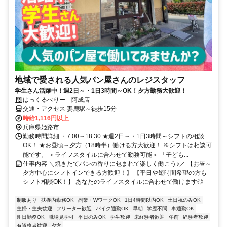
地域で愛される人気パン屋さんのレジスタッフ
学生さん活躍中！週2日～・1日3時間～OK！夕方勤務大歓迎！
はっくるべりー 阿成店
交通・アクセス 妻鹿駅～徒歩15分
時給1,116円以上
兵庫県姫路市
勤務時間詳細 ・7:00～18:30 ★週2日～・1日3時間～シフトの相談
OK！ ★お昼頃～夕方（18時半）働ける方大歓迎！ ※シフトは相談可
能です。 ＜ライフスタイルに合わせて勤務可能＞ 「子ども...
仕事内容 ＼焼きたてパンの香りに包まれて楽しく働こう♪／ 【お昼～
夕方中心にシフトインできる方歓迎！】 【平日や短時間希望の方も
シフト相談OK！】 あなたのライフスタイルに合わせて働けます◎ -
...
制服あり
扶養内勤務OK
副業・WワークOK
1日4時間以内OK
土日祝のみOK
主婦・主夫歓迎
フリーター歓迎
バイク通勤OK
早朝
学歴不問
車通勤OK
即日勤務OK
職場見学可
平日のみOK
学生歓迎
未経験者歓迎
午前
経験者歓迎
有資格者歓迎
夕方