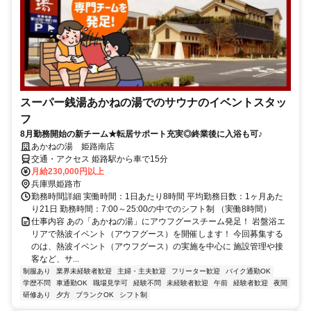
スーパー銭湯あかねの湯でのサウナのイベントスタッ
フ
8月勤務開始の新チーム★転居サポート充実◎終業後に入浴も可♪
あかねの湯 姫路南店
交通・アクセス 姫路駅から車で15分
月給230,000円以上
兵庫県姫路市
勤務時間詳細 実働時間：1日あたり8時間 平均勤務日数：1ヶ月あた
り21日 勤務時間：7:00～25:00の中でのシフト制 （実働8時間）
仕事内容 あの「あかねの湯」にアウフグースチーム発足！ 岩盤浴エ
リアで熱波イベント（アウフグース）を開催します！ 今回募集する
のは、熱波イベント（アウフグース）の実施を中心に 施設管理や接
客など、サ...
制服あり
業界未経験者歓迎
主婦・主夫歓迎
フリーター歓迎
バイク通勤OK
学歴不問
車通勤OK
職場見学可
経験不問
未経験者歓迎
午前
経験者歓迎
夜間
研修あり
夕方
ブランクOK
シフト制