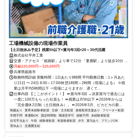
工場機械設備の現場作業員
【土日祝休み予定】残業5h以下×賞与年3回×20～30代活躍
株式会社平井工業
交通・アクセス 「姫路駅」より車で12分 「妻鹿駅」より徒歩10分 車
通勤OK
月給220,000円～320,000円
兵庫県姫路市
勤務時間詳細 実働時間：1日あたり8時間 平均勤務日数：1ヶ月あた
り21日 〜 24日 8:00～17:00/休憩1時間～2時間（現場による） ※残
業は月平均5時間以下 ⇒現場によりますが、遅くて...
仕事内容 【ここがポイント！】 ⏩賞与年3回 →決算賞与で過去には
一度に100万もらった社員も！ ⏩残業は月5h以下 ⏩2026年からは
「完全週休2日制（土日祝休み）」 ⏩2026年3月、ピカピカの新...
制服あり
業界未経験者歓迎
主婦・主夫歓迎
資格取得支援あり
フリーター歓迎
学歴不問
車通勤OK
固定時間制
職場見学可
経験不問
未経験者歓迎
住宅手当あり
午前
経験者歓迎
有資格者歓迎
夕方
賞与あり
ブランクOK
育休あり
交通費支給