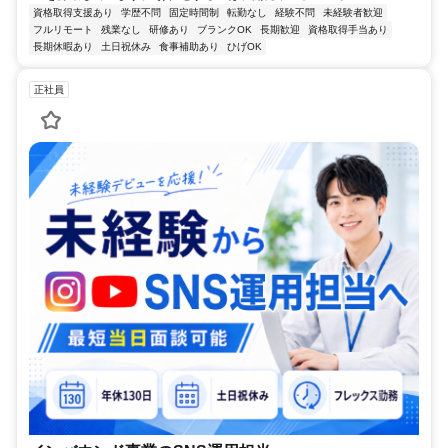
資格取得支援あり
学歴不問
固定時間制
転勤なし
経験不問
未経験者歓迎
フルリモート
残業なし
研修あり
ブランクOK
長期歓迎
資格取得手当あり
長期休暇あり
土日祝休み
食事補助あり
ひげOK
正社員