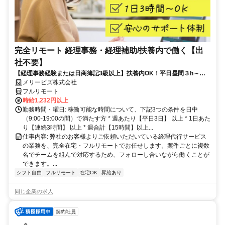
完全リモート 経理事務・経理補助/扶養内で働く【出
社不要】
【経理事務経験または日商簿記3級以上】扶養内OK！平日昼間３h～。
完全在宅で育児・介護中の方も大歓迎♪
メリービズ株式会社
フルリモート
時給1,232円以上
勤務時間・曜日: 稼働可能な時間について、下記3つの条件を日中
（9:00-19:00の間）で満たす方 * 週あたり【平日3日】 以上 * 1日あた
り【連続3時間】 以上 * 週合計【15時間】以上...
仕事内容: 弊社のお客様よりご依頼いただいている経理代行サービス
の業務を、完全在宅・フルリモートでお任せします。案件ごとに複数
名でチームを組んで対応するため、フォローし合いながら働くことが
できます。...
シフト自由
フルリモート
在宅OK
昇給あり
同じ企業の求人
契約社員