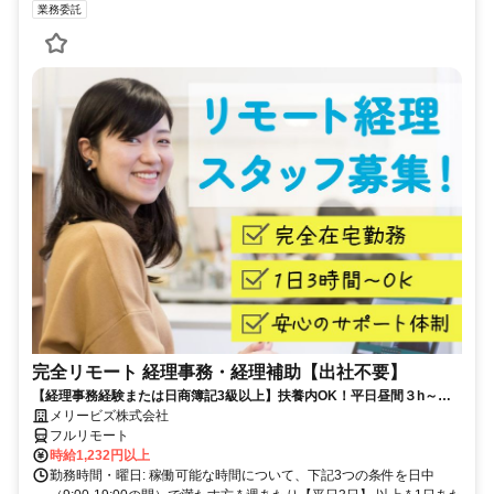
業務委託
完全リモート 経理事務・経理補助【出社不要】
【経理事務経験または日商簿記3級以上】扶養内OK！平日昼間３h～。
完全在宅で育児・介護中の方も大歓迎♪
メリービズ株式会社
フルリモート
時給1,232円以上
勤務時間・曜日: 稼働可能な時間について、下記3つの条件を日中