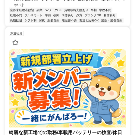
ゃいま...
業界未経験者歓迎
副業・WワークOK
資格取得支援あり
早朝
学歴不問
経験不問
フルリモート
午前
夜間
研修あり
夕方
ブランクOK
育休あり
長期歓迎
シフト制
深夜
服装自由
履歴書不要
友達と応募OK
髪型・髪色自由
派遣社員
綺麗な新工場での勤務/車載用バッテリーの検査/休日