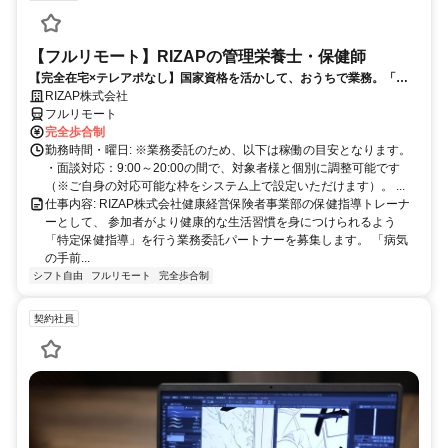
【フルリモート】RIZAPの管理栄養士・保健師
【完全在宅×テレアポなし】国家資格を活かして、おうちで業務。「も
う一つの安心」を。主婦・Wワーカー活躍中！「平日の日中だけ」「夕
RIZAP株式会社
方以降の数時間だけ」など、生活リズムに合わせた時間調整が可能で
フルリモート
す。1件ごとの成果報酬型だから、頑張った分だけ手応えのある収入
完全歩合制
に。充実のサポート体制で、安心の在宅ワークを始めませんか？
勤務時間・曜日: ※業務委託のため、以下は稼働の目安となります。
・面談対応：9:00～20:00の間で、対象者様と個別に調整可能です
（※ご自身の対応可能な枠をシステム上で設定いただけます）。 ...
仕事内容: RIZAP株式会社健康経営保険者事業部の保健指導トレーナ
ーとして、 参加者がより健康的な生活習慣を身につけられるよう
「特定保健指導」を行う業務委託パートナーを募集します。 「病気
の手前...
シフト自由
フルリモート
完全歩合制
契約社員