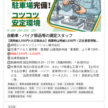
自動車・バイク部品等の測定スタッフ
【高時給1,550円×土日祝休み】残業時は時給1,938円！正社員登用制度
ありで安定して長く働ける環境です★
神田ビジネスソリューション株式会社
交通アクセス 最寄駅：妻鹿駅 山陽電鉄本線「妻鹿駅」より車で約5分
✅️車・バイク通勤OK ✅️無料駐車場完備！
時給1,550円～1,938円
兵庫県姫路市
勤務時間 固定時間制 8:20～17:05（実働8時間） ＊休憩45分
仕事内容 地元の安定企業での、きれいで快適な工場です。 【お任せ
するお仕事】 自動車・バイク、産業用ロボット部品の金属加工にお
ける、 「品質管理業務（検査・データ入力）」です！ 具体的な作業
◇専...
制服あり
業界未経験者歓迎
社員登用あり
主婦・主夫歓迎
準夜勤
資格取得支援あり
長期
フリーター歓迎
社会保険あり
バイク通勤OK
早朝
午後
学歴不問
車通勤OK
固定時間制
職場見学可
経験不問
未経験者歓迎
交通費全額支給
午前
正社員