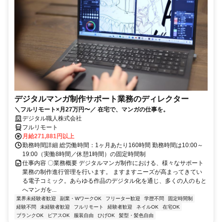
デジタルマンガ制作サポート業務のディレクター
＼フルリモート×月27万円〜／ 在宅で、マンガの仕事を。
デジタル職人株式会社
フルリモート
月給271,881円以上
勤務時間詳細 総労働時間：1ヶ月あたり160時間 勤務時間は10:00～
19:00（実働8時間／休憩1時間）の固定時間制
仕事内容 〇業務概要 デジタルマンガ制作における、様々なサポート
業務の制作進行管理を行います。 ますますニーズが高まってきてい
る電子コミック。あらゆる作品のデジタル化を通じ、多くの人のもと
へマンガを...
業界未経験者歓迎
副業・WワークOK
フリーター歓迎
学歴不問
固定時間制
経験不問
未経験者歓迎
フルリモート
経験者歓迎
ネイルOK
在宅OK
ブランクOK
ピアスOK
服装自由
ひげOK
髪型・髪色自由