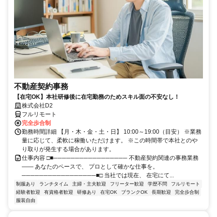
不動産契約事務
【在宅OK】本社研修後に在宅勤務のためスキル面の不安なし！
株式会社D2
フルリモート
完全歩合制
勤務時間詳細 【月・木・金・土・日】 10:00～19:00（目安） ※業務
量に応じて、柔軟に稼働いただけます。 ※この時間帯で本社とのや
り取りが発生する場合があります。
仕事内容 □■───────────────── 不動産契約関連の事務業務
―― あなたのペースで、 プロとして確かな仕事を。
─────────────────■□ 当社では現在、 在宅にて...
制服あり
ランチタイム
主婦・主夫歓迎
フリーター歓迎
学歴不問
フルリモート
経験者歓迎
有資格者歓迎
研修あり
在宅OK
ブランクOK
長期歓迎
完全歩合制
服装自由