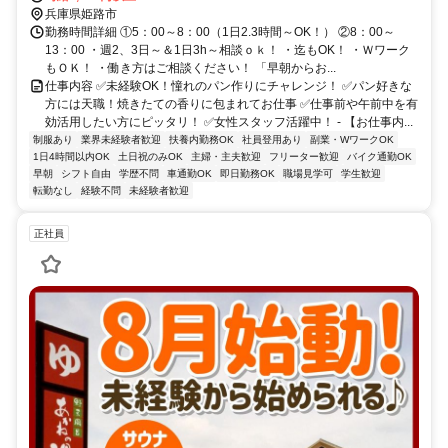
兵庫県姫路市
勤務時間詳細 ①5：00～8：00（1日2.3時間～OK！） ②8：00～
13：00 ・週2、3日～＆1日3h～相談ｏｋ！ ・迄もOK！ ・Ｗワーク
もＯＫ！ ・働き方はご相談ください！ 「早朝からお...
仕事内容 ✅未経験OK！憧れのパン作りにチャレンジ！ ✅パン好きな
方には天職！焼きたての香りに包まれてお仕事 ✅仕事前や午前中を有
効活用したい方にピッタリ！ ✅女性スタッフ活躍中！ - 【お仕事内...
制服あり
業界未経験者歓迎
扶養内勤務OK
社員登用あり
副業・WワークOK
1日4時間以内OK
土日祝のみOK
主婦・主夫歓迎
フリーター歓迎
バイク通勤OK
早朝
シフト自由
学歴不問
車通勤OK
即日勤務OK
職場見学可
学生歓迎
転勤なし
経験不問
未経験者歓迎
正社員