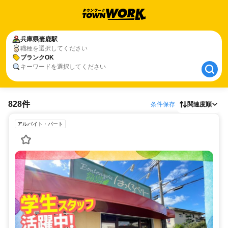
兵庫県
兵庫県
妻鹿駅
妻鹿駅
職種を選択してください
ブランクOK
ブランクOK
キーワードを選択してください
828件
条件保存
関連度順
アルバイト・パート