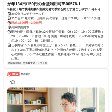
が年134日/150円の食堂利用可/B00576-1
✨新設工場で快適勤務✨空調完備で季節を問わず過ごしやすい♪キレイな
環境で気持ちよく働きたい方に注目！
株式会社ニチギワールド
アクセス: 最寄駅：山陽白浜 の宮駅 送迎バス10分 ・車/バイク/自転
車通勤可 （無料駐車・駐輪場あり）
時給1,600円～2,000円
兵庫県姫路市
勤務時間・曜日: 4勤2休/2交替制 ①日勤：09：30～ 19：00 ②夜勤：
20：30～06：00 休憩：90分 実働：8時間 残業：30～35時間/月程度
①19：00～ 20：30（1時間3...
仕事内容: ＼＼新規部署立上げ：新メンバー募集／／ ・未経験の方に
おすすめの丁寧な研修制度あり ・社員の方が優しく教えてくれる安
心の体制 ・シンプルな検査作業 ・無料送迎バスが5分から10分おき
に運...
固定時間制
交通費支給
シフト制
業務委託