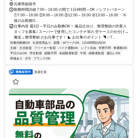
兵庫県姫路市
勤務時間詳細 7:00～16:00 の間で 1日4時間～OK ✅シフトパターン
①7:00～16:00 ②8:00～16:00 ③12:00～16:00 ④13:00～16:00 ・午
後のみ勤務O...
仕事内容 週3日～平日のみ勤務OK！ 備品仕分け、整理整頓の作業ス
タッフを募集♪ スーパーで使用したコンテナ等の 空ケースの仕分け→
搬送→整理整頓 のお仕事です！ ◣ お仕事のポイント ◥ ✅7...
扶養内勤務OK
社員登用あり
副業・WワークOK
1日4時間以内OK
主婦・主夫歓迎
フリーター歓迎
バイク通勤OK
シフト自由
学歴不問
車通勤OK
平日のみOK
学生歓迎
経験不問
未経験者歓迎
午前
経験者歓迎
週払いOK
研修あり
夕方
ブランクOK
派遣社員