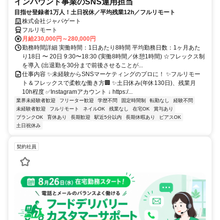
インバウンド事業のSNS運用担当
目指せ登録者1万人！土日祝休／平均残業12h／フルリモート
株式会社ジャパゲート
フルリモート
月給230,000円～280,000円
勤務時間詳細 実働時間：1日あたり8時間 平均勤務日数：1ヶ月あた
り18日 〜 20日 9:30〜18:30 (実働8時間／休憩1時間) ☆フレックス制
を導入 (出退勤を30分まで前後させることが...
仕事内容 ✨未経験からSNSマーケティングのプロに！ ✨フルリモー
ト＆フレックスで柔軟な働き方🏢 ✨土日休み(年休130日)、残業月
10h程度 ✅Instagramアカウント ↓ https:/...
業界未経験者歓迎
フリーター歓迎
学歴不問
固定時間制
転勤なし
経験不問
未経験者歓迎
フルリモート
ネイルOK
残業なし
在宅OK
賞与あり
ブランクOK
育休あり
長期歓迎
駅近5分以内
長期休暇あり
ピアスOK
土日祝休み
契約社員