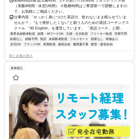
勤務時間詳細 総労働時間：1ヶ月あたり165時間 フルフレックス制
（実働8時間・休憩1時間） ※勤務時間はご希望第一で調整しますの
で、お気軽にご相談ください。
仕事内容 「せっかく身につけた英語力、使わないまま眠らせていま
せんか？」 “もう挫折したくない”と願う人のための英語コーチングス
クール 「90 English」を運営しています。 「英語コーチ」と聞...
業界未経験者歓迎
副業・WワークOK
主婦・主夫歓迎
フリーター歓迎
学歴不問
転勤なし
経験不問
英語
未経験者歓迎
フルリモート
残業なし
研修あり
在宅OK
ブランクOK
長期歓迎
服装自由
履歴書不要
髪型・髪色自由
同じ企業の求人
業務委託