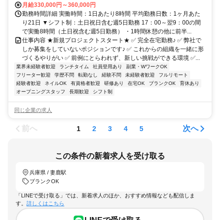
月給330,000円～360,000円
勤務時間詳細 実働時間：1日あたり8時間 平均勤務日数：1ヶ月あた
り21日 ▼シフト制：土日祝日含む週5日勤務 17：00～翌9：00の間
で実働8時間（土日祝含む週5日勤務） ・1時間休憩の他に前半...
仕事内容 ★新規プロジェクトスタート★ ✅ 完全在宅勤務♪ ✅ 弊社で
しか募集をしていないポジションです♪ ✅ これからの組織を一緒に形
づくるやりがい ✅ 前例にとらわれず、新しい挑戦ができる環境 ✅...
業界未経験者歓迎
ランチタイム
社員登用あり
副業・WワークOK
フリーター歓迎
学歴不問
転勤なし
経験不問
未経験者歓迎
フルリモート
経験者歓迎
ネイルOK
有資格者歓迎
研修あり
在宅OK
ブランクOK
育休あり
オープニングスタッフ
長期歓迎
シフト制
同じ企業の求人
前へ
次へ
1
2
3
4
5
この条件の新着求人を受け取る
兵庫県 / 妻鹿駅
ブランクOK
「LINEで受け取る」では、新着求人のほか、おすすめ情報なども配信しま
す。
詳しくはこちら