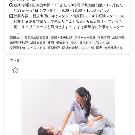
勤務時間詳細 実働時間：1日あたり8時間 平均勤務日数：1ヶ月あた
り18日 〜 24日 シフト例） ・9:00～18:00 ・15:00～24:00
仕事内容 ＼新規出店に向けスタッフ増員募集／ ★未経験スタート大
歓迎！ ★深夜営業なしで生活リズムも安定♪ ★新店舗オープンも予
定！ キャリアアップも目指せます！ まずは簡単なお仕事からスター
ト...
制服あり
業界未経験者歓迎
主婦・主夫歓迎
フリーター歓迎
学歴不問
経験不問
未経験者歓迎
経験者歓迎
夜間
研修あり
夕方
賞与あり
ブランクOK
交通費支給
まかないあり
長期歓迎
駅近5分以内
シフト制
深夜
食事補助あり
正社員