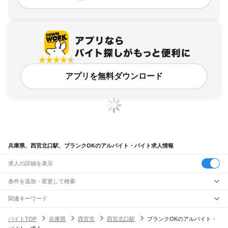
アプリを無料ダウンロード
兵庫県、西宮北口駅、ブランクOKのアルバイト・バイト求人情報
求人の詳細を表示
条件を追加・変更して検索
市区町村を追加・変更
関連キーワード
完全在宅ワーク 全国
シール貼り 在宅
現在地周辺
ガチャガチャ
犬カフェ
兵庫県
駅を追加・変更
バイトTOP
兵庫県
西宮市
西宮北口駅
ブランクOKのアルバイト・
兵庫県
すべて