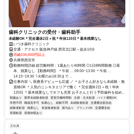
歯科クリニックの受付・歯科助手
未経験OK＊完全週休2日＋祝＊年休120日＊基本残業なし
いつき歯科クリニック
交通・アクセス 阪急神戸線 西宮北口駅～徒歩10分
月給230,000円以上
兵庫県西宮市
勤務時間詳細 総労働時間：1週あたり40時間 ◎1日8時間勤務 ◎基
本、残業なし 【勤務時間】 ＊午前 … 09:00~13:00 ＊午前 …
14:15~19:30 └火曜のみ18:30まで ...
仕事内容 ＼ 医療系デビューも応援 ／ ＊お子さん好きなら未経験・無
資格OK ＊人気のニシキタエリアで働く ＊完全週休2日＋祝！年休
120日 ＊基本残業なしでオフも充実 お子さんと行う予防歯科を始め...
制服あり
業界未経験者歓迎
変形労働時間制
主婦・主夫歓迎
バイク通勤OK
学歴不問
職場見学可
転勤なし
経験不問
未経験者歓迎
交通費全額支給
経験者歓迎
残業なし
有資格者歓迎
賞与あり
ブランクOK
交通費支給
長期歓迎
長期休暇あり
正社員