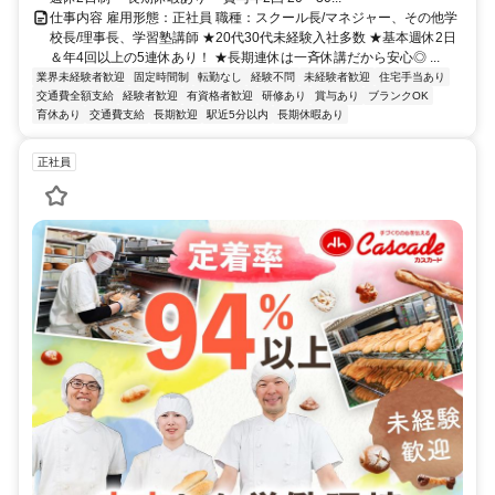
仕事内容 雇用形態：正社員 職種：スクール長/マネジャー、その他学
校長/理事長、学習塾講師 ★20代30代未経験入社多数 ★基本週休2日
＆年4回以上の5連休あり！ ★長期連休は一斉休講だから安心◎ ...
業界未経験者歓迎
固定時間制
転勤なし
経験不問
未経験者歓迎
住宅手当あり
交通費全額支給
経験者歓迎
有資格者歓迎
研修あり
賞与あり
ブランクOK
育休あり
交通費支給
長期歓迎
駅近5分以内
長期休暇あり
正社員