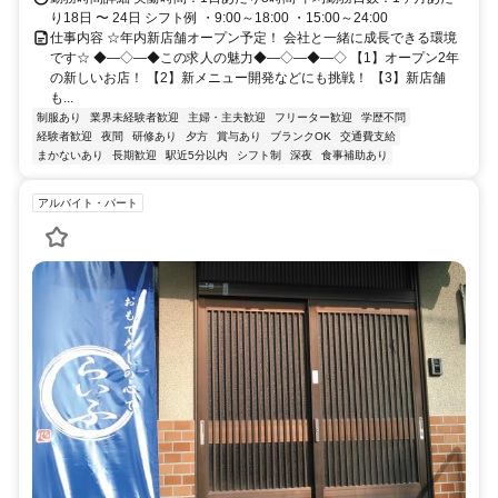
り18日 〜 24日 シフト例 ・9:00～18:00 ・15:00～24:00
仕事内容 ☆年内新店舗オープン予定！ 会社と一緒に成長できる環境
です☆ ◆―◇―◆この求人の魅力◆―◇―◆―◇ 【1】オープン2年
の新しいお店！ 【2】新メニュー開発などにも挑戦！ 【3】新店舗
も...
制服あり
業界未経験者歓迎
主婦・主夫歓迎
フリーター歓迎
学歴不問
経験者歓迎
夜間
研修あり
夕方
賞与あり
ブランクOK
交通費支給
まかないあり
長期歓迎
駅近5分以内
シフト制
深夜
食事補助あり
アルバイト・パート