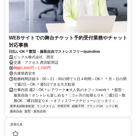
WEBサイトでの舞台チケット予約受付業務やチャット
対応事務
日払いOK＊髪型・服装自由でストレスフリー/pumdinw
ピックル株式会社 西宮
交通・アクセス 西宮駅周辺
時給1,600円～1,700円
兵庫県西宮市
勤務時間詳細 9：00～21：00の間で１日４時間～OK！ ＊月～日の間
で週2日～OK ＊週5日できる方大歓迎
仕事内容 週2～OK＊レアワーク★大人気のオフィスwork＊ ＊髪型・
服装自由！オシャレも楽しめる＊ 〇1ヶ月の短期もＯＫ 〇週2日～勤
務OK 〇曜日固定ＯＫ ＜オフィスワークデビューにピッタリ＞...
業界未経験者歓迎
ランチタイム
学歴不問
経験不問
ブランクOK
シフト制
服装自由
髪型・髪色自由
派遣社員