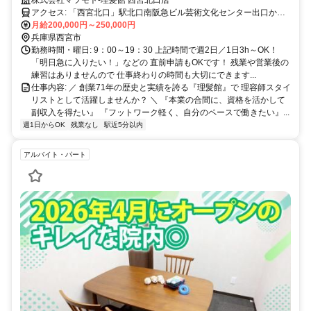
リ稼ぐ！子育て後の本格復帰も大歓迎！週2日～OK
株式会社マツモト-理髪館 西宮北口店
アクセス: 「西宮北口」駅北口南阪急ビル芸術文化センター出口から
すぐ！
月給200,000円～250,000円
兵庫県西宮市
勤務時間・曜日: 9：00～19：30 上記時間で週2日／1日3h～OK！
「明日急に入りたい！」などの 直前申請もOKです！ 残業や営業後の
練習はありませんので 仕事終わりの時間も大切にできます...
仕事内容: ／ 創業71年の歴史と実績を誇る『理髪館』で 理容師スタイ
リストとして活躍しませんか？ ＼ 『本業の合間に、資格を活かして
副収入を得たい』 『フットワーク軽く、自分のペースで働きたい』...
週1日からOK
残業なし
駅近5分以内
アルバイト・パート