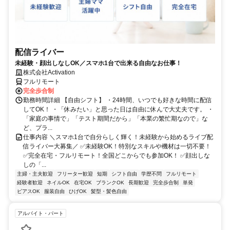
配信ライバー
未経験・顔出しなしOK／スマホ1台で出来る自由なお仕事！
株式会社Activation
フルリモート
完全歩合制
勤務時間詳細 【自由シフト】 ・24時間、いつでも好きな時間に配信
してOK！ ・「休みたい」と思った日は自由に休んで大丈夫です。 ・
「家庭の事情で」「テスト期間だから」「本業の繁忙期なので」な
ど、プラ...
仕事内容 ＼スマホ1台で自分らしく輝く！未経験から始めるライブ配
信ライバー大募集／ ✅未経験OK！特別なスキルや機材は一切不要！
✅完全在宅・フルリモート！全国どこからでも参加OK！ ✅顔出しな
しの「...
主婦・主夫歓迎
フリーター歓迎
短期
シフト自由
学歴不問
フルリモート
経験者歓迎
ネイルOK
在宅OK
ブランクOK
長期歓迎
完全歩合制
単発
ピアスOK
服装自由
ひげOK
髪型・髪色自由
アルバイト・パート