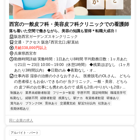
西宮の一般皮フ科・美容皮フ科クリニックでの看護師
落ち着いた空間で働きながら、美容の知識も習得＊転職大成功！
阪急西宮ガーデンズスキンクリニック
交通・アクセス 阪急｢西宮北口｣駅直結
月給338,000円以上
兵庫県西宮市
勤務時間詳細 実働時間：1日あたり8時間 平均勤務日数：1ヶ月あた
り21日 〜 23日 10:00～19:00（休憩1時間） ◆残業ほぼなし （1ヶ月
あたり3時間以内） ◆日勤のみ ◆夜勤なし・オ...
仕事内容 湿疹の治療の小さなお子さん。 医療脱毛のOLさん。 どちら
の患者様ともお会いできるのが 当クリニック。一般・美容、どちら
の 皮フ科のお仕事にも携われるので 成長も2倍♪やりがいも2倍♪ ...
制服あり
業界未経験者歓迎
フリーター歓迎
学歴不問
固定時間制
職場見学可
転勤なし
経験不問
経験者歓迎
残業なし
駅ナカ
有資格者歓迎
研修あり
賞与あり
ブランクOK
育休あり
交通費支給
駅近5分以内
社割あり
長期休暇あり
同じ企業の求人
アルバイト・パート