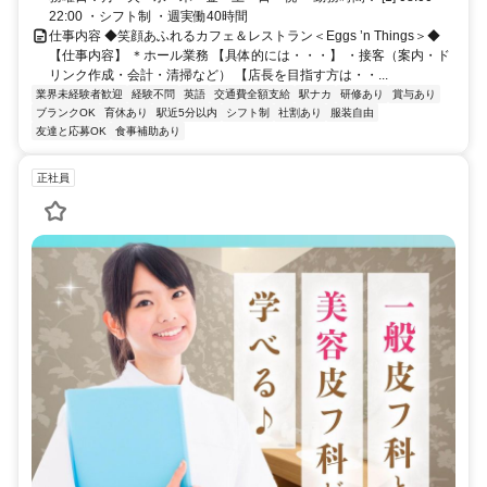
22:00 ・シフト制 ・週実働40時間
仕事内容 ◆笑顔あふれるカフェ＆レストラン＜Eggs ’n Things＞◆
【仕事内容】 ＊ホール業務 【具体的には・・・】 ・接客（案内・ド
リンク作成・会計・清掃など） 【店長を目指す方は・・...
業界未経験者歓迎
経験不問
英語
交通費全額支給
駅ナカ
研修あり
賞与あり
ブランクOK
育休あり
駅近5分以内
シフト制
社割あり
服装自由
友達と応募OK
食事補助あり
正社員