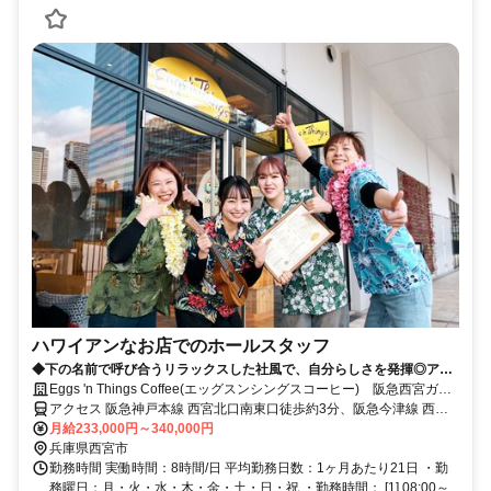
ハワイアンなお店でのホールスタッフ
◆下の名前で呼び合うリラックスした社風で、自分らしさを発揮◎アイ
デアを活かせる機会もたくさん♪◆
Eggs 'n Things Coffee(エッグスンシングスコーヒー) 阪急西宮ガー
デンズ店 社員募集
アクセス 阪急神戸本線 西宮北口南東口徒歩約3分、阪急今津線 西宮
北口南東口徒歩約3分、連絡バス 西宮北口南東口徒歩約3分 西宮北口
月給233,000円～340,000円
駅連絡デッキ直結 阪神国道駅徒歩15分
兵庫県西宮市
勤務時間 実働時間：8時間/日 平均勤務日数：1ヶ月あたり21日 ・勤
務曜日：月・火・水・木・金・土・日・祝 ・勤務時間： [1] 08:00～