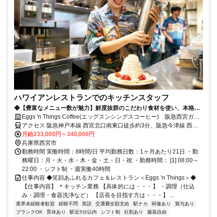
ハワイアンレストランでのキッチンスタッフ
◆【豊富なメニュー数が魅力】鮮度抜群のこだわり食材を使い、本格ハ
ワイ料理～洋食全般の腕を磨けます◆
Eggs 'n Things Coffee(エッグスンシングスコーヒー) 阪急西宮ガー
デンズ店 社員募集
アクセス 阪急神戸本線 西宮北口南東口徒歩約3分、阪急今津線 西宮
北口南東口徒歩約3分、連絡バス 西宮北口南東口徒歩約3分 西宮北口
月給233,000円～340,000円
駅連絡デッキ直結 阪神国道駅徒歩15分
兵庫県西宮市
勤務時間 実働時間：8時間/日 平均勤務日数：1ヶ月あたり21日 ・勤
務曜日：月・火・水・木・金・土・日・祝 ・勤務時間： [1] 08:00～
22:00 ・シフト制 ・週実働40時間
仕事内容 ◆笑顔あふれるカフェ＆レストラン＜Eggs ’n Things＞◆
【仕事内容】 ＊キッチン業務 【具体的には・・・】 ・調理（仕込
み・調理・食器洗浄など） 【店長を目指す方は・・・】 ...
業界未経験者歓迎
経験不問
英語
交通費全額支給
駅ナカ
研修あり
賞与あり
ブランクOK
育休あり
駅近5分以内
シフト制
社割あり
服装自由