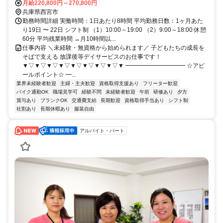
宮北口駅」・JR「西宮駅」より徒歩15分／バイク・自転車通勤ＯＫ
月給220,800円～270,800円
(駐輪場あり)
兵庫県西宮市
勤務時間詳細 実働時間：1日あたり8時間 平均勤務日数：1ヶ月あた
り19日 〜 22日 シフト制 （1）10:00～19:00 （2）9:00～18:00 休憩
60分 平均残業時間 →月10時間以...
仕事内容 ＼未経験・無資格から始められます／ 子どもたちの成長を
そばで支える 放課後等デイサービスのお仕事です！
▼▽▼▽▼▽▼▽▼▽▼▽▼▽▼▽▼ ━━━━━━━━━━ ☆アピ
ールポイント☆ ━...
業界未経験者歓迎
主婦・主夫歓迎
資格取得支援あり
フリーター歓迎
バイク通勤OK
職場見学可
経験不問
未経験者歓迎
午前
研修あり
夕方
賞与あり
ブランクOK
交通費支給
長期歓迎
資格取得手当あり
シフト制
社割あり
長期休暇あり
服装自由
アルバイト・パート