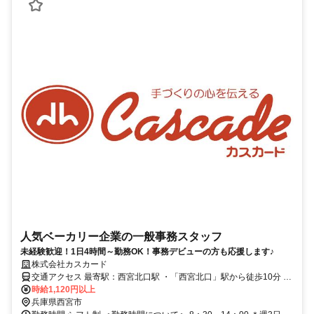
人気ベーカリー企業の一般事務スタッフ
未経験歓迎！1日4時間～勤務OK！事務デビューの方も応援します♪
株式会社カスカード
交通アクセス 最寄駅：西宮北口駅 ・「西宮北口」駅から徒歩10分 ・
「阪神国道」駅から徒歩11分 ◇自転車・バイク通勤もＯＫなので、
時給1,120円以上
ご近所の方も活躍中です！
兵庫県西宮市