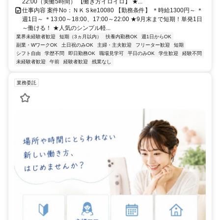
22:00（実働5時間） 【働き方イロイロ】 ★...
仕事内容 案件No：ＮＫＳke10080 【勤務条件】 ＊時給1300円～ ＊
週1日～ ＊13:00～18:00、17:00～22:00 ★9月末まで短期！単発1日
～働ける！ ★人気のシンプル軽...
業界未経験者歓迎
短期（3ヵ月以内）
扶養内勤務OK
週1日からOK
副業・WワークOK
土日祝のみOK
主婦・主夫歓迎
フリーター歓迎
短期
シフト自由
学歴不問
即日勤務OK
職場見学可
平日のみOK
学生歓迎
経験不問
未経験者歓迎
午前
経験者歓迎
残業なし
業務委託