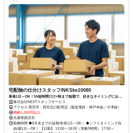
宅配物の仕分けスタッフ/NKSke10080
単発1日～OK！5h短時間だけ×秋まで短期で、好きなタイミングにお小
遣い稼ぎ★
株式会社NEXTスタッフサービス
アクセス 西宮市：西宮北口駅周辺（阪急電鉄・神戸本線／今津線）
時給1,200円以上
兵庫県西宮市
勤務時間 ◆9月末までの短期/単発1日～OK！ ◆シフトタイミング自
由/週1日～OK！ 【日勤】 13:00～18:00（実働5時間） 17:00～