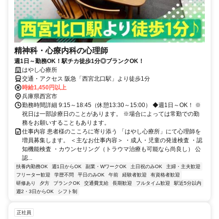
精神科・心療内科の心理師
週1日～勤務OK！駅チカ徒歩1分◎ブランクOK！
はやし心療所
交通・アクセス 阪急「西宮北口駅」より徒歩1分
時給1,450円以上
兵庫県西宮市
勤務時間詳細 9:15～18:45（休憩13:30～15:00） ◆週1日～OK！ ※
祝日は一部診療日のことがあります。 ※場合によっては常勤での勤
務をお願いすることもあります。
仕事内容 患者様のこころに寄り添う 「はやし心療所」にて心理師を
増員募集します。 ＜主なお仕事内容＞ ・成人・児童の発達検査 ・認
知機能検査 ・カウンセリング（トラウマ治療も可能なら尚良し） 公
認...
扶養内勤務OK
週1日からOK
副業・WワークOK
土日祝のみOK
主婦・主夫歓迎
フリーター歓迎
学歴不問
平日のみOK
午前
経験者歓迎
有資格者歓迎
研修あり
夕方
ブランクOK
交通費支給
長期歓迎
フルタイム歓迎
駅近5分以内
週2・3日からOK
シフト制
正社員