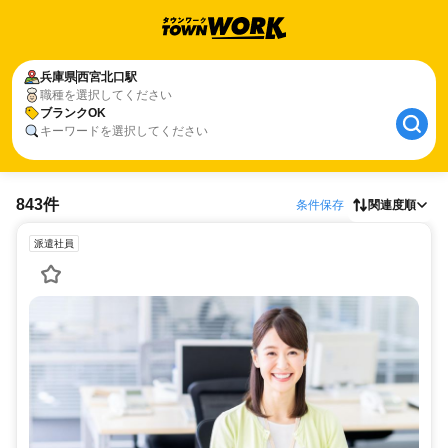
兵庫県
西宮北口駅
職種を選択してください
ブランクOK
キーワードを選択してください
843件
条件保存
関連度順
派遣社員