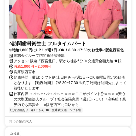
⭐️訪問歯科衛生士 フルタイムパート
✨時給1,800円にUP！✅週1日~OK！8:30~17:30のお仕事✅阪急西宮北口
駅から徒歩5分✅扶養範囲内OK✅未経験・ブランクOK✅交通費支給✅働
健志会グループ訪問歯科診療部
くママさん応援！
アクセス: 阪急「西宮北口」駅から徒歩5分 ※交通費全額支給 ◆転勤
なし
時給1,800円～2,000円
兵庫県西宮市
勤務時間・曜日: シフト制(土日休み) ✅️週1日〜OK ※曜日固定の勤務
となります 【勤務時間】 ⏰️8:30~17:30 ※終了時間は訪問先によって
前後いたします
仕事内容: ⋆˖✧⋆˖✧⋆˖✧⋆˖✧⋆˖✧ ≫≫≫ここがポイント✋️≪≪≪ ⭐️安心
の大型医療法人グループ！社会保険完備 ⭐️週1日〜OK！ ⭐️高時給！業
界内でも高賃金！ ⭐️阪急西宮北口駅から...
社員登用あり
週1日からOK
交通費支給
シフト制
同じ企業の求人
正社員