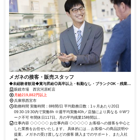
メガネの接客・販売スタッフ
◆未経験者歓迎◆賞与昇給◎高卒以上・転勤なし・ブランクOK・残業少
なめ・業界No1！
眼鏡市場 西宮河原町店
月給219,882円以上
兵庫県西宮市
勤務時間 実働時間：8時間/日 平均勤務日数：1ヶ月あたり20日
09:30-19:30内で実働8h ※週平均実働40h／店舗により異なる ※Wワ
ーク不可 年間休日117日。月の平均残業15時間以...
仕事内容 ◇◇◇◇◇ お仕事内容 ◇◇◇◇◇ お客様への接客を中心と
した業務をお任せいたします。 具体的には… お客様への商品説明や
提案、メガネの受け渡しなどの接客 購入までのサポート、また入社