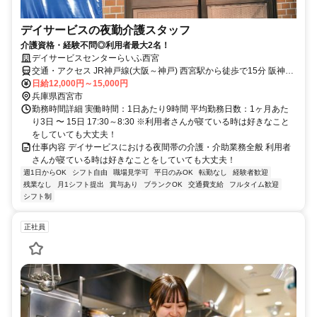
デイサービスの夜勤介護スタッフ
介護資格・経験不問◎利用者最大2名！
デイサービスセンターらいふ西宮
交通・アクセス JR神戸線(大阪～神戸) 西宮駅から徒歩で15分 阪神本
線 西宮駅から徒歩で17分 阪急神戸本線 西宮北口駅から徒歩で17分
日給12,000円～15,000円
兵庫県西宮市
勤務時間詳細 実働時間：1日あたり9時間 平均勤務日数：1ヶ月あた
り3日 〜 15日 17:30～8:30 ※利用者さんが寝ている時は好きなこと
をしていても大丈夫！
仕事内容 デイサービスにおける夜間帯の介護・介助業務全般 利用者
さんが寝ている時は好きなことをしていても大丈夫！
週1日からOK
シフト自由
職場見学可
平日のみOK
転勤なし
経験者歓迎
残業なし
月1シフト提出
賞与あり
ブランクOK
交通費支給
フルタイム歓迎
シフト制
正社員