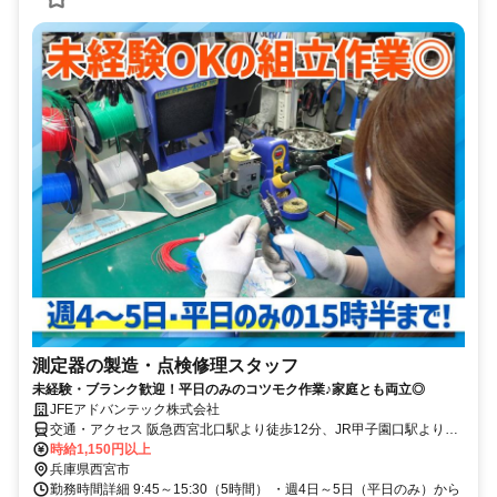
測定器の製造・点検修理スタッフ
未経験・ブランク歓迎！平日のみのコツモク作業♪家庭とも両立◎
JFEアドバンテック株式会社
交通・アクセス 阪急西宮北口駅より徒歩12分、JR甲子園口駅より徒
歩18分
時給1,150円以上
兵庫県西宮市
勤務時間詳細 9:45～15:30（5時間） ・週4日～5日（平日のみ）から