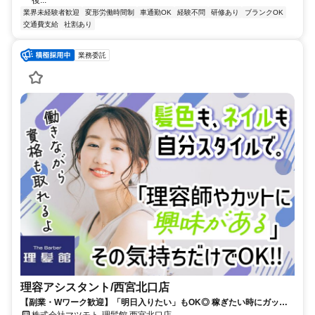
後...
業界未経験者歓迎
変形労働時間制
車通勤OK
経験不問
研修あり
ブランクOK
交通費支給
社割あり
業務委託
理容アシスタント/西宮北口店
【副業・Wワーク歓迎】「明日入りたい」もOK◎ 稼ぎたい時にガッツ