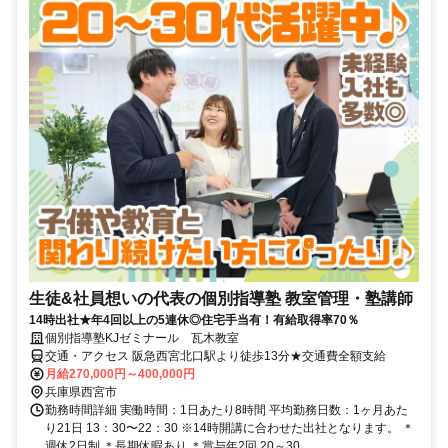
生徒&社員想いの代表の個別指導塾 教室管理・塾講師
14時出社★年4回以上の5連休◎住宅手当有！有給取得率70％
個別指導塾KJゼミナール 瓦木教室
交通・アクセス 阪急西宮北口駅より徒歩13分★交通費全額支給
月給270,000円～400,000円
兵庫県西宮市
勤務時間詳細 実働時間：1日あたり8時間 平均勤務日数：1ヶ月あた
り21日 13：30〜22：30 ※14時開講に合わせた出社となります。 ＊
週休2日制 ＊長期休暇あり ＊賞与年2回 20～30...