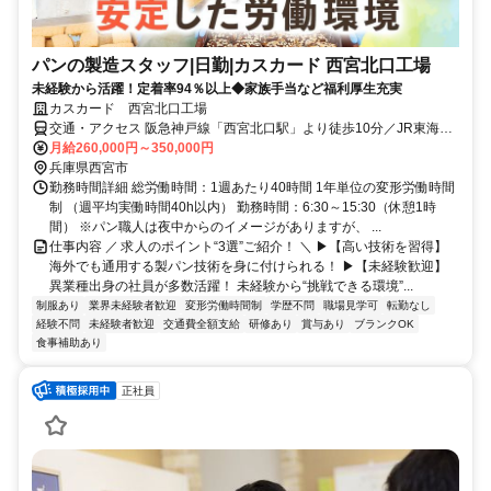
パンの製造スタッフ|日勤|カスカード 西宮北口工場
未経験から活躍！定着率94％以上◆家族手当など福利厚生充実
カスカード 西宮北口工場
交通・アクセス 阪急神戸線「西宮北口駅」より徒歩10分／JR東海道
線「西宮駅」より徒歩15分
月給260,000円～350,000円
兵庫県西宮市
勤務時間詳細 総労働時間：1週あたり40時間 1年単位の変形労働時間
制 （週平均実働時間40h以内） 勤務時間：6:30～15:30（休憩1時
間） ※パン職人は夜中からのイメージがありますが、 ...
仕事内容 ／ 求人のポイント“3選”ご紹介！ ＼ ▶【高い技術を習得】
海外でも通用する製パン技術を身に付けられる！ ▶【未経験歓迎】
異業種出身の社員が多数活躍！ 未経験から“挑戦できる環境”...
制服あり
業界未経験者歓迎
変形労働時間制
学歴不問
職場見学可
転勤なし
経験不問
未経験者歓迎
交通費全額支給
研修あり
賞与あり
ブランクOK
食事補助あり
正社員