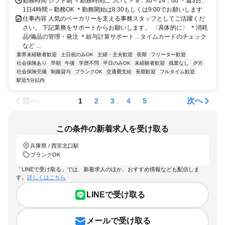
勤務時間 シフト制 ＜勤務時間について＞ 8：30～14：00 ＊週3日、
1日4時間～勤務OK ＊勤務開始は8:30もしくは9:00でお願いします
仕事内容 人気のベーカリーを支える事務スタッフとしてご活躍くだ
さい。 下記業務をサポートからお願いします。 〈具体的に〉 ＊消耗
品/備品の管理・発注 ＊給与計算サポート…タイムカードのチェック
など ...
業界未経験者歓迎
土日祝のみOK
主婦・主夫歓迎
長期
フリーター歓迎
社会保険あり
早朝
午後
学歴不問
平日のみOK
未経験者歓迎
残業なし
夕方
社会保険完備
制服貸与
ブランクOK
交通費支給
長期歓迎
フルタイム歓迎
駅近5分以内
前へ
次へ
1
2
3
4
5
この条件の新着求人を受け取る
兵庫県 / 西宮北口駅
ブランクOK
「LINEで受け取る」では、新着求人のほか、おすすめ情報なども配信しま
す。
詳しくはこちら
LINEで受け取る
メールで受け取る