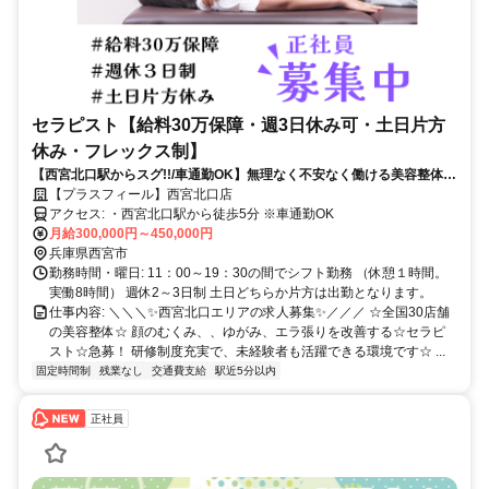
セラピスト【給料30万保障・週3日休み可・土日片方
休み・フレックス制】
【西宮北口駅からスグ!!/車通勤OK】無理なく不安なく働ける美容整体サ
ロン
【プラスフィール】西宮北口店
アクセス: ・西宮北口駅から徒歩5分 ※車通勤OK
月給300,000円～450,000円
兵庫県西宮市
勤務時間・曜日: 11：00～19：30の間でシフト勤務 （休憩１時間。
実働8時間） 週休2～3日制 土日どちらか片方は出勤となります。
仕事内容: ＼＼＼✨西宮北口エリアの求人募集✨／／／ ☆全国30店舗
の美容整体☆ 顔のむくみ、、ゆがみ、エラ張りを改善する☆セラピ
スト☆急募！ 研修制度充実で、未経験者も活躍できる環境です☆ ...
固定時間制
残業なし
交通費支給
駅近5分以内
正社員