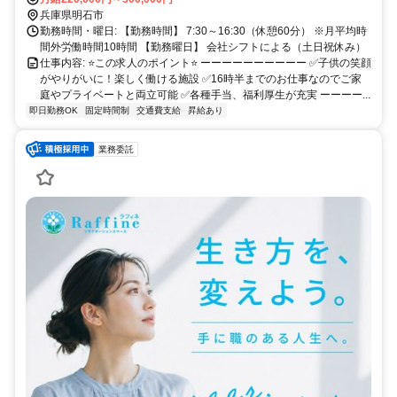
マイカー通勤可 駐車場あり ◎バイク・自転車通勤可（駐輪場代の自
兵庫県明石市
己負担なし）
勤務時間・曜日: 【勤務時間】 7:30～16:30（休憩60分） ※月平均時
間外労働時間10時間 【勤務曜日】 会社シフトによる（土日祝休み）
仕事内容: ⭐この求人のポイント⭐ ーーーーーーーーーー ✅子供の笑顔
がやりがいに！楽しく働ける施設 ✅16時半までのお仕事なのでご家
庭やプライベートと両立可能 ✅各種手当、福利厚生が充実 ーーーー...
即日勤務OK
固定時間制
交通費支給
昇給あり
業務委託