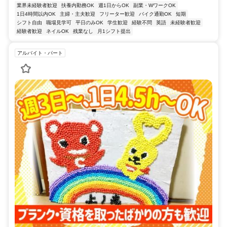
業界未経験者歓迎
扶養内勤務OK
週1日からOK
副業・WワークOK
1日4時間以内OK
主婦・主夫歓迎
フリーター歓迎
バイク通勤OK
短期
シフト自由
職場見学可
平日のみOK
学生歓迎
経験不問
英語
未経験者歓迎
経験者歓迎
ネイルOK
残業なし
月1シフト提出
アルバイト・パート