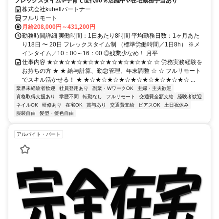
フレックスタイム✨子育て世代60％活躍中✨在宅勤務手当あり
株式会社kubellパートナー
フルリモート
月給208,000円～431,200円
勤務時間詳細 実働時間：1日あたり8時間 平均勤務日数：1ヶ月あた
り18日 〜 20日 フレックスタイム制 （標準労働時間／1日8h） ※メ
インタイム／10：00～16：00 ◎残業少なめ！ 月平...
仕事内容 ★☆★☆★☆★☆★☆★☆★☆★☆★☆ ☆ 労務実務経験を
お持ちの方 ★ ★ 給与計算、勤怠管理、年末調整 ☆ ☆ フルリモート
でスキル活かせる！ ★ ★☆★☆★☆★☆★☆★☆★☆★☆★☆ ...
業界未経験者歓迎
社員登用あり
副業・WワークOK
主婦・主夫歓迎
資格取得支援あり
学歴不問
転勤なし
フルリモート
交通費全額支給
経験者歓迎
ネイルOK
研修あり
在宅OK
賞与あり
交通費支給
ピアスOK
土日祝休み
服装自由
髪型・髪色自由
アルバイト・パート