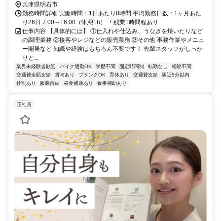
兵庫県明石市
勤務時間詳細 実働時間：1日あたり8時間 平均勤務日数：1ヶ月あた
り26日 7:00～16:00（休憩1h） ＊残業1時間程あり
仕事内容 【具体的には】 ①仕入れや仕込み、うなぎを焼いたりなど
の調理業務 ②接客やレジなどの販売業務 ③その他 事務作業やメニュ
ー開発など 知識や経験はもちろん不要です！ 先輩スタッフがしっか
りと...
業界未経験者歓迎
バイク通勤OK
学歴不問
固定時間制
転勤なし
経験不問
交通費全額支給
賞与あり
ブランクOK
育休あり
交通費支給
駅近5分以内
社割あり
服装自由
昼食補助あり
食事補助あり
正社員