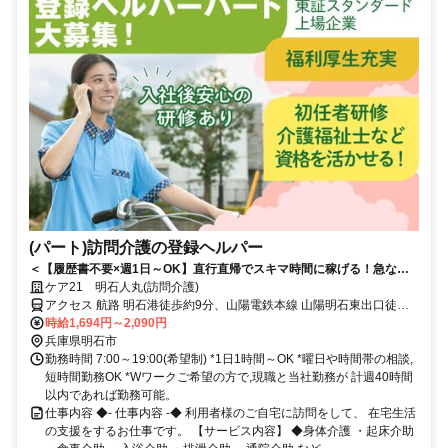
(パート)訪問介護の登録ヘルパー
＜【履歴書不要×週1日～OK】直行直帰でスキマ時間に稼げる！急なキ
ャンセルも手当有！定年無し！＞★履歴書の準備不要★未経験者OK！働
ケア21 明石人丸(訪問介護)
きやすいシフト制！急なキャンセルが発生した場合でも手当で給与を補
アクセス 航路 明石港徒歩約9分、山陽電鉄本線 山陽明石東出口徒歩
償！
約10分、山陽電鉄本線 人丸前徒歩約9分 JR神戸線「明石」駅から徒
時給1,694円～2,090円
歩約11分
兵庫県明石市
勤務時間 7:00～19:00(希望制) *1日1時間～OK *曜日や時間帯の相談,
短時間勤務OK *Wワークご希望の方で,現職と当社勤務が 計週40時間
以内であれば勤務可能。
仕事内容 ◆- 仕事内容 -◆ 利用者様のご自宅に訪問をして、 在宅生活
の支援をするお仕事です。 【サービス内容】 ◆身体介護 ・起床介助