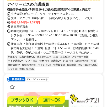
デイサービスの介護職員
初任者研修必須／利用者10名の認知症対応型デイ◎家庭と両立可
生活協同組合コープこうべ デイサービス上ノ丸
交通・アクセス JR明石駅・山陽明石駅より徒歩15分、上ノ丸3丁目
（バス）停より徒歩1分／車通勤可
時給1,244円～1,323円
兵庫県明石市
勤務時間詳細 8:30～17:00のうち ▶1日4.5～7.5時間 ▶週3日程度 ＜
シフト例＞ 8:30～17:00 8:30～13:00 13:00～16:30 ＊詳細はご相談
下さい。 ＊勤務曜...
仕事内容 ＊初任者研修以上の資格で応募OK！ ＊資格取りたての未経
験の方も大歓迎！ ＊週3日程度、1日4.5h～OK！扶養内勤務OK ＊40
代・50代・60代の主婦・シニア活躍中◎ ＊一人ひとりに向き...
制服あり
扶養内勤務OK
社員登用あり
主婦・主夫歓迎
フリーター歓迎
バイク通勤OK
シフト自由
学歴不問
車通勤OK
経験不問
未経験者歓迎
午前
経験者歓迎
有資格者歓迎
ブランクOK
交通費支給
長期歓迎
週2・3日からOK
シフト制
週4日以上OK
アルバイト・パート