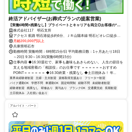
終活アドバイザー(お葬式プランの提案営業)
【実働6時間×残業なし】プライベートとキャリアを両立◎お客様の“も
しも”に備える相談スタッフ◎とかにしてみませんか？
株式会社117 明石支所
アクセス 航路 明石港徒歩約6分、ＪＲ山陽本線 明石ピオレ口徒歩約9
分、山陽電鉄本線 山陽明石西出口徒歩約10分 各線明石駅から徒歩10
月給200,000円以上
分 ■車・バイク通勤ＯＫ
兵庫県明石市
勤務時間 実働時間：6時間15分/日 平均勤務日数：1ヶ月あたり18日
～20日 9:30～16:30(実働6時間15分)
仕事内容 ◆16:30退社で、家事も趣味もあきらめない。 人生の節目を
支える地域密着の「相談役」のお仕事です ＝＝＝＝＝＝おすすめ
POINT＝＝＝＝＝＝ ◆16:30終業・残業なし ◆土日祝休み！ 年...
業界未経験者歓迎
主婦・主夫歓迎
資格取得支援あり
フリーター歓迎
バイク通勤OK
学歴不問
車通勤OK
固定時間制
経験不問
未経験者歓迎
経験者歓迎
残業なし
研修あり
賞与あり
ブランクOK
交通費支給
長期歓迎
土日祝休み
入社祝い金あり
アルバイト・パート