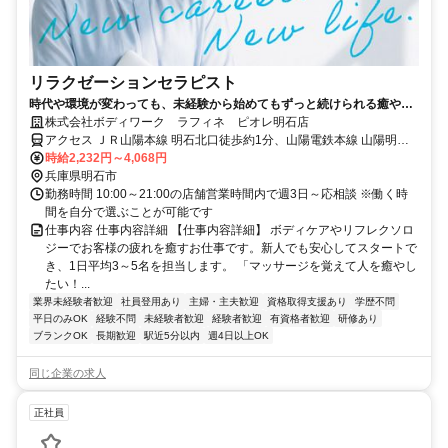
リラクゼーションセラピスト
時代や環境が変わっても、未経験から始めてもずっと続けられる癒やし
の仕事。手に職を身につけて、生き方を変えよう。
株式会社ボディワーク ラフィネ ピオレ明石店
アクセス ＪＲ山陽本線 明石北口徒歩約1分、山陽電鉄本線 山陽明石
西出口徒歩約1分、航路 明石港徒歩約8分 最寄駅：明石駅
時給2,232円～4,068円
兵庫県明石市
勤務時間 10:00～21:00の店舗営業時間内で週3日～応相談 ※働く時
間を自分で選ぶことが可能です
仕事内容 仕事内容詳細 【仕事内容詳細】 ボディケアやリフレクソロ
ジーでお客様の疲れを癒すお仕事です。新人でも安心してスタートで
き、1日平均3～5名を担当します。 「マッサージを覚えて人を癒やし
たい！...
業界未経験者歓迎
社員登用あり
主婦・主夫歓迎
資格取得支援あり
学歴不問
平日のみOK
経験不問
未経験者歓迎
経験者歓迎
有資格者歓迎
研修あり
ブランクOK
長期歓迎
駅近5分以内
週4日以上OK
同じ企業の求人
正社員