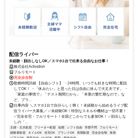
配信ライバー
未経験・顔出しなしOK／スマホ1台で出来る自由なお仕事！
株式会社Activation
フルリモート
完全歩合制
勤務時間詳細 【自由シフト】 ・24時間、いつでも好きな時間に配信
してOK！ ・「休みたい」と思った日は自由に休んで大丈夫です。 ・
「家庭の事情で」「テスト期間だから」「本業の繁忙期なので」な
ど、プラ...
仕事内容 ＼スマホ1台で自分らしく輝く！未経験から始めるライブ配
信ライバー大募集／ ✅未経験OK！特別なスキルや機材は一切不要！
✅完全在宅・フルリモート！全国どこからでも参加OK！ ✅顔出しな
しの「...
主婦・主夫歓迎
フリーター歓迎
短期
シフト自由
学歴不問
フルリモート
経験者歓迎
ネイルOK
在宅OK
ブランクOK
長期歓迎
完全歩合制
単発
ピアスOK
服装自由
ひげOK
髪型・髪色自由