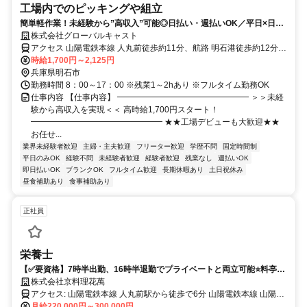
工場内でのピッキングや組立
簡単軽作業！未経験から”高収入”可能◎日払い・週払いOK／平日×日勤
のみ／空調完備で快適
株式会社グローバルキャスト
アクセス 山陽電鉄本線 人丸前徒歩約11分、航路 明石港徒歩約12分、
山陽電鉄本線 山陽明石東出口徒歩約14分
時給1,700円～2,125円
兵庫県明石市
勤務時間 8：00～17：00 ※残業1～2hあり ※フルタイム勤務OK
仕事内容 【仕事内容】 ━━━━━━━━━━━━━━━━ ＞＞未経
験から高収入を実現＜＜ 高時給1,700円スタート！
━━━━━━━━━━━━━━━━ ★★工場デビューも大歓迎★★
お任せ...
業界未経験者歓迎
主婦・主夫歓迎
フリーター歓迎
学歴不問
固定時間制
平日のみOK
経験不問
未経験者歓迎
経験者歓迎
残業なし
週払いOK
即日払いOK
ブランクOK
フルタイム歓迎
長期休暇あり
土日祝休み
昼食補助あり
食事補助あり
正社員
栄養士
【✅要資格】7時半出勤、16時半退勤でプライベートと両立可能⭐料亭の
味を保育園へ！年間10万人の笑顔を支える✨
株式会社京料理花萬
アクセス: 山陽電鉄本線 人丸前駅から徒歩で6分 山陽電鉄本線 山陽明
石駅から徒歩で10分 JR神戸線(神戸～姫路) 明石駅から徒歩で10分 ◎
月給220,000円～300,000円