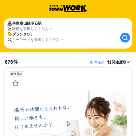
兵庫県
山陽明石駅
職種を選択してください
ブランクOK
キーワードを選択してください
676件
条件保存
関連度順
業務委託