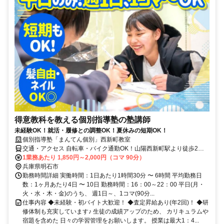
得意教科を教える個別指導塾の塾講師
未経験OK！就活・履修との調整OK！夏休みの短期OK！
個別指導塾「まんてん個別」西新町教室
交通・アクセス 自転車・バイク通勤OK！山陽西新町駅より徒歩2分
・明石駅より自転車5分
1業務あたり 1,850円～2,000円（コマ 90分）
兵庫県明石市
勤務時間詳細 実働時間：1日あたり1時間30分 〜 6時間 平均勤務日
数：1ヶ月あたり4日 〜 10日 勤務時間：16：00～22：00 平日(月・
火・水・木・金)のうち、 週1日～、1コマ(90分...
仕事内容 ◆未経験・初バイト大歓迎！ ◆査定昇給あり(年2回)！ ◆研
修体制も充実しています♪ 生徒の成績アップのため、 カリキュラムや
宿題を含めた 日々の学習管理をお願いします。 授業は最大1：4...