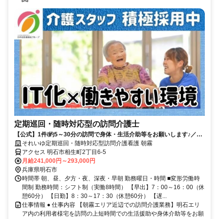
定期巡回・随時対応型の訪問介護士
【公式】1件/約5～30分の訪問で身体・生活介助等をお願いします♪／日
の出医療福祉グループ
それいゆ定期巡回・随時対応型訪問介護看護 朝霧
アクセス 明石市相生町2丁目6-5
月給241,000円～293,000円
兵庫県明石市
時間帯 朝、昼、夕方・夜、深夜・早朝 勤務曜日・時間 ■変形労働時
間制 勤務時間：シフト制（実働8時間） 【早出】7：00～16：00（休
憩60分） 【日勤】8：30～17：30（休憩60分） 【遅...
仕事情報 ● 仕事内容 【朝霧エリア近辺での訪問介護業務】明石エリ
ア内の利用者様宅を訪問の上短時間での生活援助や身体介助等をお願