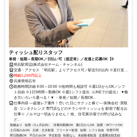
ティッシュ配りスタッフ
単発・短期～長期OK／日払い可（規定有）／友達と応募OK【0
明石駅周辺(株式会社チーム・チャンネル)
交通・アクセス 「明石駅」よりアクセス可／駅近5分以内 ※直行直帰
OK
時給1,200円以上
兵庫県明石市
勤務時間詳細 9:00～20:00 ※他時間も相談可 ※週1日からOK／シフ
ト自由 ※1日5時間～勤務OK ※週1シフト提出（LINEでの提出） ▼働
き方いろいろ選べる！▼ ・単発／短期／長期OK...
仕事内容 ―超激レア案件！空いた日にサクッと稼ぐ― 保険会社･買取
店･コンタクレンズ 専門店などのチラシやティッシュを 駅前で配るお
仕事☆ ノルマは一切ありません！ 他、住宅展示場での呼び込みな
ど...
制服あり
短期（3ヵ月以内）
扶養内勤務OK
週1日からOK
副業・WワークOK
土日祝のみOK
主婦・主夫歓迎
フリーター歓迎
短期
シフト自由
学歴不問
即日勤務OK
平日のみOK
学生歓迎
転勤なし
未経験者歓迎
交通費全額支給