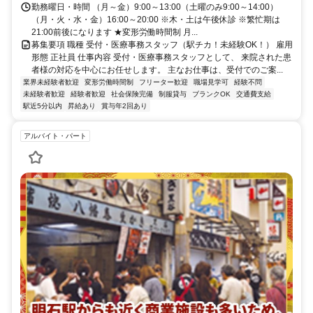
勤務曜日・時間 （月～金）9:00～13:00（土曜のみ9:00～14:00）
（月・火・水・金）16:00～20:00 ※木・土は午後休診 ※繁忙期は
21:00前後になります ★変形労働時間制 月...
募集要項 職種 受付・医療事務スタッフ（駅チカ！未経験OK！） 雇用
形態 正社員 仕事内容 受付・医療事務スタッフとして、 来院された患
者様の対応を中心にお任せします。 主なお仕事は、受付でのご案...
業界未経験者歓迎
変形労働時間制
フリーター歓迎
職場見学可
経験不問
未経験者歓迎
経験者歓迎
社会保険完備
制服貸与
ブランクOK
交通費支給
駅近5分以内
昇給あり
賞与年2回あり
アルバイト・パート