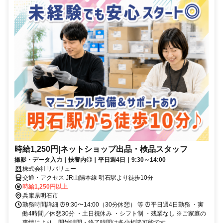
時給1,250円|ネットショップ出品・検品スタッフ
撮影・データ入力｜扶養内◎｜平日週4日｜9:30～14:00
株式会社リバリュー
交通・アクセス JR山陽本線 明石駅より徒歩10分
時給1,250円以上
兵庫県明石市
勤務時間詳細 ⏰9:30〜14:00（30分休憩） 等 ⏰平日週4日勤務 ・実
働4時間／休憩30分 ・土日祝休み ・シフト制 ・残業なし ※ご家庭の
事情により、開始時間・終了時間は多少相談可能です。...