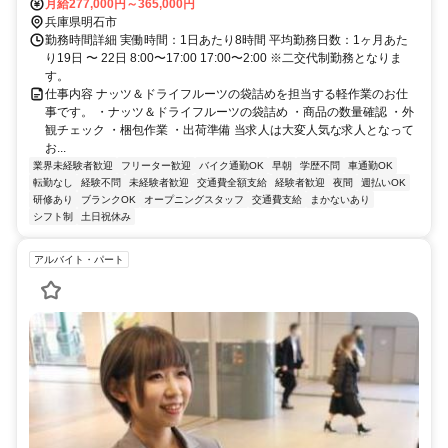
月給277,000円～365,000円
兵庫県明石市
勤務時間詳細 実働時間：1日あたり8時間 平均勤務日数：1ヶ月あた
り19日 〜 22日 8:00〜17:00 17:00〜2:00 ※二交代制勤務となりま
す。
仕事内容 ナッツ＆ドライフルーツの袋詰めを担当する軽作業のお仕
事です。 ・ナッツ＆ドライフルーツの袋詰め ・商品の数量確認 ・外
観チェック ・梱包作業 ・出荷準備 当求人は大変人気な求人となって
お...
業界未経験者歓迎
フリーター歓迎
バイク通勤OK
早朝
学歴不問
車通勤OK
転勤なし
経験不問
未経験者歓迎
交通費全額支給
経験者歓迎
夜間
週払いOK
研修あり
ブランクOK
オープニングスタッフ
交通費支給
まかないあり
シフト制
土日祝休み
アルバイト・パート