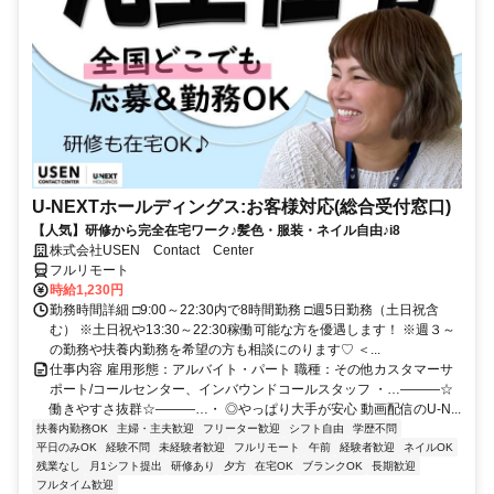
U-NEXTホールディングス:お客様対応(総合受付窓口)
【人気】研修から完全在宅ワーク♪髪色・服装・ネイル自由♪i8
株式会社USEN Contact Center
フルリモート
時給1,230円
勤務時間詳細 □9:00～22:30内で8時間勤務 □週5日勤務（土日祝含
む） ※土日祝や13:30～22:30稼働可能な方を優遇します！ ※週３～
の勤務や扶養内勤務を希望の方も相談にのります♡ ＜...
仕事内容 雇用形態：アルバイト・パート 職種：その他カスタマーサ
ポート/コールセンター、インバウンドコールスタッフ ・…―――☆
働きやすさ抜群☆―――…・ ◎やっぱり大手が安心 動画配信のU-N...
扶養内勤務OK
主婦・主夫歓迎
フリーター歓迎
シフト自由
学歴不問
平日のみOK
経験不問
未経験者歓迎
フルリモート
午前
経験者歓迎
ネイルOK
残業なし
月1シフト提出
研修あり
夕方
在宅OK
ブランクOK
長期歓迎
フルタイム歓迎