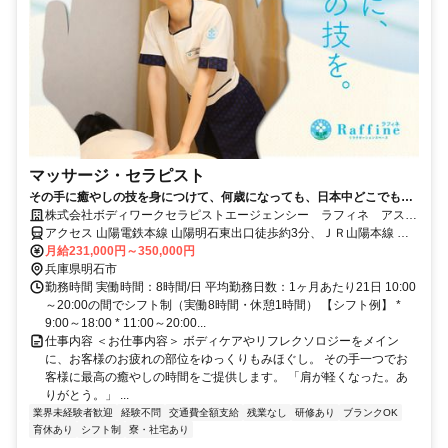
マッサージ・セラピスト
その手に癒やしの技を身につけて、何歳になっても、日本中どこでも働
けるセラピストの第一歩を踏み出しませんか。
株式会社ボディワークセラピストエージェンシー ラフィネ アスピ
ア明石店
アクセス 山陽電鉄本線 山陽明石東出口徒歩約3分、ＪＲ山陽本線 明
石南口徒歩約4分、航路 明石港徒歩約10分 最寄駅：明石駅
月給231,000円～350,000円
兵庫県明石市
勤務時間 実働時間：8時間/日 平均勤務日数：1ヶ月あたり21日 10:00
～20:00の間でシフト制（実働8時間・休憩1時間） 【シフト例】 *
9:00～18:00 * 11:00～20:00...
仕事内容 ＜お仕事内容＞ ボディケアやリフレクソロジーをメイン
に、お客様のお疲れの部位をゆっくりもみほぐし。 その手一つでお
客様に最高の癒やしの時間をご提供します。 「肩が軽くなった。あ
りがとう。」 ...
業界未経験者歓迎
経験不問
交通費全額支給
残業なし
研修あり
ブランクOK
育休あり
シフト制
寮・社宅あり