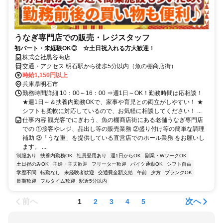
うなぎ専門店での販売・レジスタッフ
初パート・未経験OK◎ ☆土日祝入れる方大歓迎！
株式会社黒谷商店
交通・アクセス 明石駅から徒歩5分以内（魚の棚商店街）
時給1,150円以上
兵庫県明石市
勤務時間詳細 10：00～16：00 ⇒週1日～OK！勤務時間は応相談！
★週1日～＆扶養内勤務OKで、家事や育児との両立がしやすい！ ★
シフトも柔軟に対応しているので、お気軽に相談してください！ ...
仕事内容 観光客でにぎわう、魚の棚商店街にある老舗うなぎ専門店
での ①接客やレジ、品出し等の販売業務 ②盛り付け等の簡単な調理
補助 ③「うな重」を提供している直営店でのホール業務 をお願いし
ます。 ...
制服あり
扶養内勤務OK
社員登用あり
週1日からOK
副業・WワークOK
土日祝のみOK
主婦・主夫歓迎
フリーター歓迎
バイク通勤OK
シフト自由
学歴不問
転勤なし
未経験者歓迎
交通費全額支給
午前
夕方
ブランクOK
長期歓迎
フルタイム歓迎
駅近5分以内
前へ
次へ
1
2
3
4
5