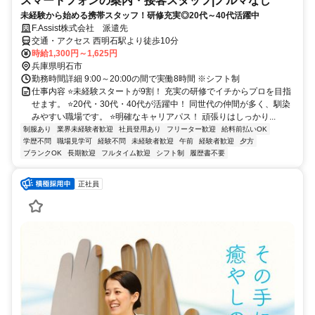
スマートフォンの案内・接客スタッフ|ノルマなし
未経験から始める携帯スタッフ！研修充実◎20代～40代活躍中
F.Assist株式会社 派遣先
交通・アクセス 西明石駅より徒歩10分
時給1,300円～1,625円
兵庫県明石市
勤務時間詳細 9:00～20:00の間で実働8時間 ※シフト制
仕事内容 ⭐未経験スタートが9割！ 充実の研修でイチからプロを目指
せます。 ⭐20代・30代・40代が活躍中！ 同世代の仲間が多く、馴染
みやすい職場です。 ⭐明確なキャリアパス！ 頑張りはしっかり...
制服あり
業界未経験者歓迎
社員登用あり
フリーター歓迎
給料前払いOK
学歴不問
職場見学可
経験不問
未経験者歓迎
午前
経験者歓迎
夕方
ブランクOK
長期歓迎
フルタイム歓迎
シフト制
履歴書不要
正社員