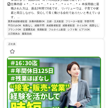
仕事内容 ＋＊…＊＋＋＊…＊＋＋＊…＊＋＋＊…＊＋ 本採用後に退
職された方は、過去2年間で0名です。 リバリューでは、子育てや家
庭と両立しながら、安心して長く働ける会社でありたいと考えていま
す。 ...
業界未経験者歓迎
扶養内勤務OK
主婦・主夫歓迎
フリーター歓迎
学歴不問
平日のみOK
転勤なし
経験不問
未経験者歓迎
経験者歓迎
ネイルOK
残業なし
ブランクOK
交通費支給
長期歓迎
フルタイム歓迎
シフト制
ピアスOK
土日祝休み
服装自由
正社員