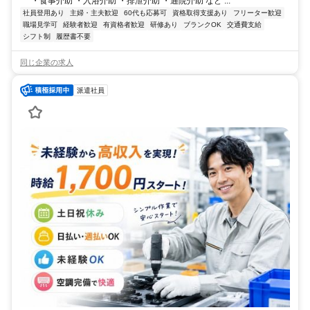
・食事介助 ・入浴介助 ・排泄介助 ・通院介助 など ...
社員登用あり
主婦・主夫歓迎
60代も応募可
資格取得支援あり
フリーター歓迎
職場見学可
経験者歓迎
有資格者歓迎
研修あり
ブランクOK
交通費支給
シフト制
履歴書不要
同じ企業の求人
派遣社員