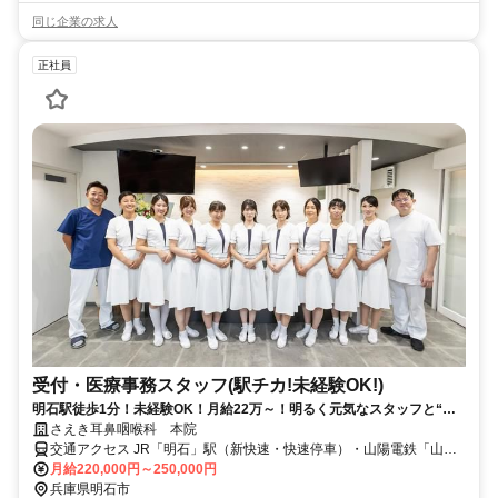
同じ企業の求人
正社員
受付・医療事務スタッフ(駅チカ!未経験OK!)
明石駅徒歩1分！未経験OK！月給22万～！明るく元気なスタッフと“人
に寄り添う医療”を始めませんか？
さえき耳鼻咽喉科 本院
交通アクセス JR「明石」駅（新快速・快速停車）・山陽電鉄「山陽
明石」駅より徒歩1分
月給220,000円～250,000円
兵庫県明石市