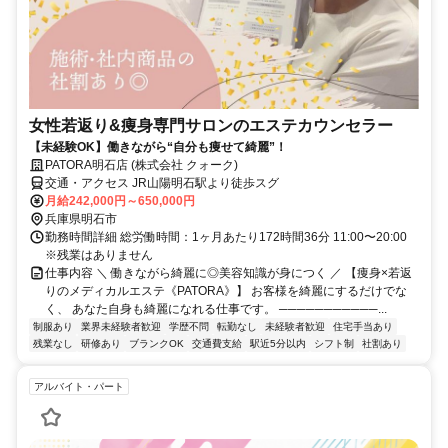
女性若返り&痩身専門サロンのエステカウンセラー
【未経験OK】働きながら“自分も痩せて綺麗”！
PATORA明石店 (株式会社 クォーク)
交通・アクセス JR山陽明石駅より徒歩スグ
月給242,000円～650,000円
兵庫県明石市
勤務時間詳細 総労働時間：1ヶ月あたり172時間36分 11:00〜20:00
※残業はありません
仕事内容 ＼ 働きながら綺麗に◎美容知識が身につく ／ 【痩身×若返
りのメディカルエステ《PATORA》】 お客様を綺麗にするだけでな
く、 あなた自身も綺麗になれる仕事です。 ───────────...
制服あり
業界未経験者歓迎
学歴不問
転勤なし
未経験者歓迎
住宅手当あり
残業なし
研修あり
ブランクOK
交通費支給
駅近5分以内
シフト制
社割あり
アルバイト・パート