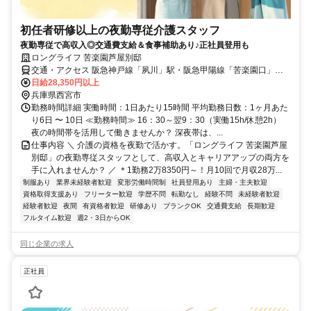
初任者研修以上の夜勤専従介護スタッフ
夜勤専従で高収入◎交通費支給＆食事補助あり♪正社員登用も
ロングライフ 苦楽園芦屋別邸
交通・アクセス 阪急神戸線「夙川」駅・阪急甲陽線「苦楽園口」
駅・JR神戸線「芦屋」駅より阪急バス乗車、「苦楽園五番町」バス
日給28,350円以上
停下車 徒歩約1分
兵庫県西宮市
勤務時間詳細 実働時間：1日あたり15時間 平均勤務日数：1ヶ月あた
り6日 〜 10日 ≪勤務時間≫ 16：30～翌9：30（実働15h/休憩2h）
夜の時間帯を活用して働きませんか？ 深夜帯は、...
仕事内容 ＼ 介護の資格を夜勤で活かす。「ロングライフ 苦楽園芦屋
別邸」の夜勤専従スタッフとして、高収入とキャリアアップの両方を
手に入れませんか？ ／ ＊1勤務2万8350円～！月10回で月収28万...
制服あり
業界未経験者歓迎
変形労働時間制
社員登用あり
主婦・主夫歓迎
資格取得支援あり
フリーター歓迎
学歴不問
転勤なし
経験不問
未経験者歓迎
経験者歓迎
夜間
有資格者歓迎
研修あり
ブランクOK
交通費支給
長期歓迎
フルタイム歓迎
週2・3日からOK
同じ企業の求人
正社員