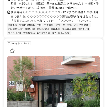
時間｜休憩なし） 《残業》 基本的に残業はありません！ ※検査・手
術のサポートがある場合は、 最長15:30まで勤務に...
仕事内容 ◇◇◇◇◇◇◇◇◇◇◇◇ 9〜12時までの勤務！ 午後は自
由に使える♪ ◇◇◇◇◇◇◇◇◇◇◇◇ 動物が好きな方はもちろん、
「実家でネコちゃんと暮らしてた」 「マンションでワンちゃ...
制服あり
扶養内勤務OK
主婦・主夫歓迎
フリーター歓迎
バイク通勤OK
給料前払いOK
学歴不問
固定時間制
経験不問
未経験者歓迎
週払いOK
ブランクOK
交通費支給
駅近5分以内
週2・3日からOK
アルバイト・パート