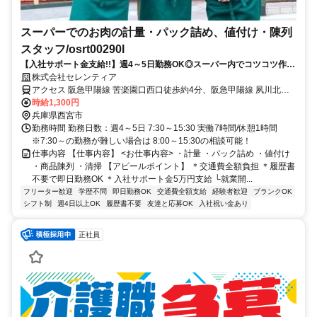
スーパーでのお肉の計量・パック詰め、値付け・陳列
スタッフ/osrt00290l
【入社サポート金支給!!】週4～5日勤務OK◎スーパー内でコツコツ作
業！嬉しい交通費全額支給★
株式会社セレンティア
アクセス 阪急甲陽線 苦楽園口西口徒歩約4分、阪急甲陽線 夙川北口
徒歩約10分、阪急神戸本線 夙川北口徒歩約10分
時給1,300円
兵庫県西宮市
勤務時間 勤務日数：週4～5日 7:30～15:30 実働7時間/休憩1時間
※7:30～の勤務が難しい場合は 8:00～15:30の相談可能！
仕事内容 【仕事内容】 <お仕事内容> ・計量 ・パック詰め ・値付け
・商品陳列 ・清掃 【アピールポイント】 ＊交通費全額負担 ＊履歴書
不要で即日勤務OK ＊入社サポート金5万円支給 └就業開...
フリーター歓迎
学歴不問
即日勤務OK
交通費全額支給
経験者歓迎
ブランクOK
シフト制
週4日以上OK
履歴書不要
友達と応募OK
入社祝い金あり
正社員