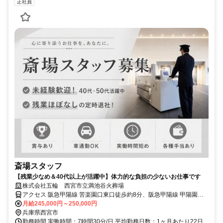
正社員
斎場スタッフ
【残業少なめ＆40代以上が活躍中】体力的な負担の少ないお仕事です
株式会社五輪 西宮市立満池谷火葬場
アクセス 阪急甲陽線 苦楽園口東口徒歩約8分、阪急甲陽線 甲陽園徒
歩約15分、阪急神戸本線 夙川北口徒歩約19分
月給245,000円～250,000円
兵庫県西宮市
勤務時間 実働時間：7時間30分/日 平均勤務日数：1ヶ月あたり22日