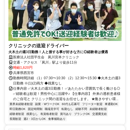
クリニックの送迎ドライバー
火木土の週3日勤務！人と接する事が好きな方に◎経験者は優遇
医療法人社団平生会 夙川宮本クリニック
交通・アクセス 「夙川」駅より徒歩11分
時給1,620円
兵庫県西宮市
勤務時間詳細 （1）07:30〜10:30 （2）12:30〜15:30 ◆火木土の週3
日勤務 ※(1)(2)両方 ◆残業なし
仕事内容 ✅火木土の週3日勤務！ ✅あたたかい雰囲気で長く働ける◎
✅経験者は歓迎！男性中心に活躍中♪ 【仕事内容】 外来の透析患者様
のご自宅と クリニック間の送迎をお任せします。 ★働きやすい環...
業界未経験者歓迎
副業・WワークOK
60代も応募可
フリーター歓迎
車通勤OK
即日勤務OK
固定時間制
職場見学可
転勤なし
経験不問
未経験者歓迎
経験者歓迎
残業なし
有資格者歓迎
賞与あり
ブランクOK
交通費支給
長期歓迎
週2・3日からOK
食事補助あり