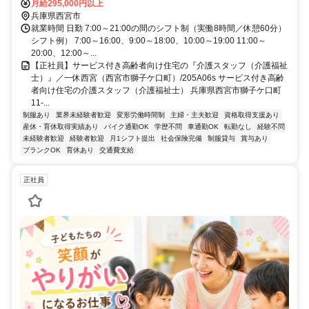
月給295,000円以上
兵庫県西宮市
就業時間 日勤 7:00～21:00の間のシフト制（実働8時間／休憩60分）
シフト例） 7:00～16:00、9:00～18:00、10:00～19:00 11:00～
20:00、12:00～...
【正社員】サービス付き高齢者向け住宅の『介護スタッフ（介護福祉
士）』／一休西宮（西宮市獅子ケ口町）/205A06s サービス付き高齢
者向け住宅の介護スタッフ（介護福祉士） 兵庫県西宮市獅子ケ口町
11-...
制服あり
業界未経験者歓迎
変形労働時間制
主婦・主夫歓迎
資格取得支援あり
産休・育休取得実績あり
バイク通勤OK
学歴不問
車通勤OK
転勤なし
経験不問
未経験者歓迎
経験者歓迎
月1シフト提出
社会保険完備
制服貸与
賞与あり
ブランクOK
育休あり
交通費支給
正社員