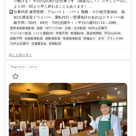
り働ける！ 平日のみOKのお仕事です 《残業なし！》 スケジュールに
より20：00より早く終わることもあります！ ...
仕事内容 雇用形態：アルバイト・パート 職種：その他児童福祉、福
祉/介護送迎ドライバー、運転代行 ✅普通免許があればドライバー経
験不問 ✅50代・60代・70代活躍中！ ✅平日の週5日×14～20時...
業界未経験者歓迎
副業・WワークOK
主婦・主夫歓迎
60代も応募可
フリーター歓迎
バイク通勤OK
学歴不問
車通勤OK
固定時間制
平日のみOK
経験不問
未経験者歓迎
経験者歓迎
有資格者歓迎
研修あり
夕方
ブランクOK
70代も応募可
交通費支給
長期歓迎
同じ企業の求人
アルバイト・パート