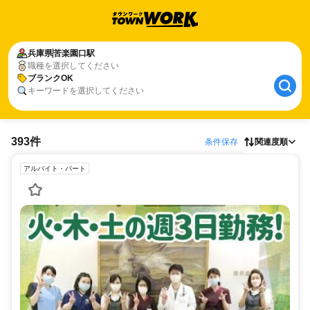
兵庫県
苦楽園口駅
職種を選択してください
ブランクOK
キーワードを選択してください
393件
条件保存
関連度順
アルバイト・パート