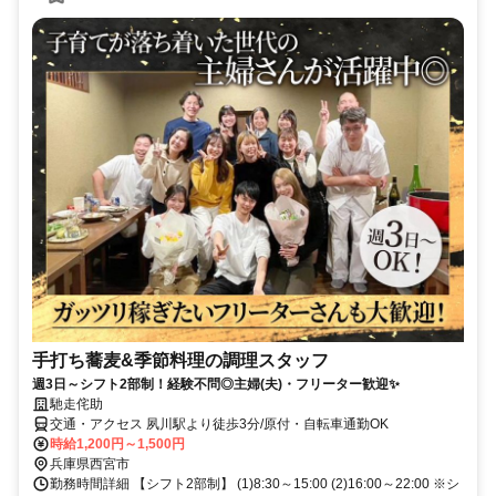
手打ち蕎麦&季節料理の調理スタッフ
週3日～シフト2部制！経験不問◎主婦(夫)・フリーター歓迎✨
馳走侘助
交通・アクセス 夙川駅より徒歩3分/原付・自転車通勤OK
時給1,200円～1,500円
兵庫県西宮市
勤務時間詳細 【シフト2部制】 (1)8:30～15:00 (2)16:00～22:00 ※シ