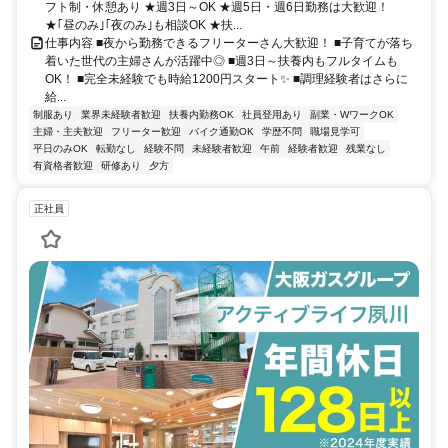
フト制・休憩あり ★週3日～OK ★週5日・週6日勤務は大歓迎！
★｢昼のみ｣｢夜のみ｣も相談OK ★扶...
仕事内容 ■夜から勤務できるフリーターさん大歓迎！ ■子育てが落ち
着いた世代の主婦さんが活躍中◎ ■週3日～扶養内もフルタイムも
OK！ ■完全未経験でも時給1200円スタート✨ ■調理経験者はさらに
給...
制服あり
業界未経験者歓迎
扶養内勤務OK
社員登用あり
副業・WワークOK
主婦・主夫歓迎
フリーター歓迎
バイク通勤OK
学歴不問
職場見学可
平日のみOK
転勤なし
経験不問
未経験者歓迎
午前
経験者歓迎
残業なし
有資格者歓迎
研修あり
夕方
正社員