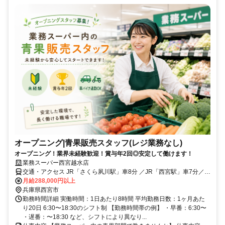
オープニング|青果販売スタッフ(レジ業務なし)
オープニング！業界未経験歓迎！賞与年2回◎安定して働けます！
業務スーパー西宮越水店
交通・アクセス JR「さくら夙川駅」車8分 ／JR「西宮駅」車7分／阪
神本線「西宮駅」車7分
月給288,000円以上
兵庫県西宮市
勤務時間詳細 実働時間：1日あたり8時間 平均勤務日数：1ヶ月あた
り20日 6:30〜18:30のシフト制 【勤務時間帯の例】 ・早番：6:30〜
・遅番：〜18:30 など、シフトにより異なり...