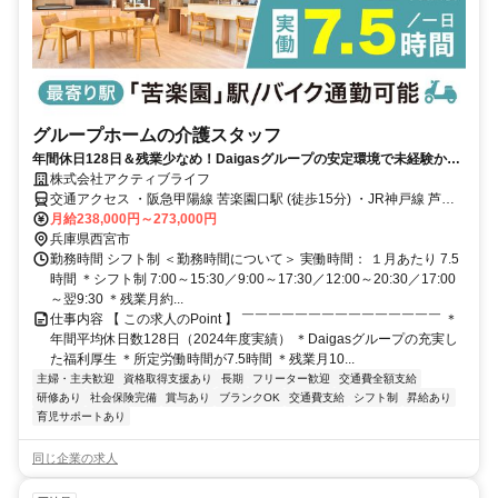
グループホームの介護スタッフ
年間休日128日＆残業少なめ！Daigasグループの安定環境で未経験から
介護職へ。
株式会社アクティブライフ
交通アクセス ・阪急甲陽線 苦楽園口駅 (徒歩15分) ・JR神戸線 芦屋
駅よりバス「苦楽園麓」下車徒歩2分
月給238,000円～273,000円
兵庫県西宮市
勤務時間 シフト制 ＜勤務時間について＞ 実働時間： １月あたり 7.5
時間 ＊シフト制 7:00～15:30／9:00～17:30／12:00～20:30／17:00
～翌9:30 ＊残業月約...
仕事内容 【 この求人のPoint 】 ￣￣￣￣￣￣￣￣￣￣￣￣￣￣￣ ＊
年間平均休日数128日（2024年度実績） ＊Daigasグループの充実し
た福利厚生 ＊所定労働時間が7.5時間 ＊残業月10...
主婦・主夫歓迎
資格取得支援あり
長期
フリーター歓迎
交通費全額支給
研修あり
社会保険完備
賞与あり
ブランクOK
交通費支給
シフト制
昇給あり
育児サポートあり
同じ企業の求人