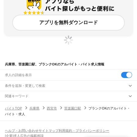
アプリを無料ダウンロード
兵庫県、苦楽園口駅、ブランクOKのアルバイト・バイト求人情報
求人の詳細を表示
条件を追加・変更して検索
市区町村を追加・変更
関連キーワード
完全在宅ワーク 全国
シール貼り 在宅
現在地周辺
ガチャガチャ
犬カフェ
兵庫県
駅を追加・変更
バイトTOP
兵庫県
西宮市
苦楽園口駅
ブランクOKのアルバイト・
兵庫県
すべて
バイト・求人
神戸市
すべて
職種を追加・変更
JR神戸線(大阪～神戸)
東灘区
灘区
兵庫区
長田区
須磨区
垂水区
北区
中央区
西区
尼崎駅
立花駅
甲子園口駅
西宮駅
さくら夙川駅
芦屋駅
甲南山手駅
摂津本山駅
住吉駅
飲食・フードサービス
姫路市
尼崎市
明石市
西宮市
洲本市
芦屋市
伊丹市
相生市
豊岡市
加古川市
赤穂市
特徴を追加・変更
六甲道駅
摩耶駅
灘駅
三ノ宮駅
元町駅
神戸駅
飲食・フードサービス
すべて
ヘルプ・お問い合わせ
サイトマップ
利用規約・プライバシーポリシー
西脇市
宝塚市
三木市
高砂市
川西市
小野市
三田市
加西市
丹波篠山市
養父市
ホールスタッフ
キッチンスタッフ
皿洗い・洗い場
精肉・鮮魚加工
給食調理
人気
[企業]求人広告の掲載相談
JR神戸線(神戸～姫路)