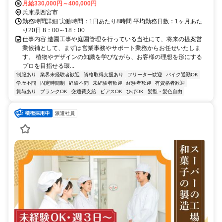
月給330,000円～400,000円
兵庫県西宮市
勤務時間詳細 実働時間：1日あたり8時間 平均勤務日数：1ヶ月あた
り20日 8：00～18：00
仕事内容 造園工事や庭園管理を行っている当社にて、将来の提案営
業候補として、まずは営業事務やサポート業務からお任せいたしま
す。 植物やデザインの知識を学びながら、お客様の理想を形にする
プロを目指せる環...
制服あり
業界未経験者歓迎
資格取得支援あり
フリーター歓迎
バイク通勤OK
学歴不問
固定時間制
経験不問
未経験者歓迎
経験者歓迎
有資格者歓迎
賞与あり
ブランクOK
交通費支給
ピアスOK
ひげOK
髪型・髪色自由
派遣社員