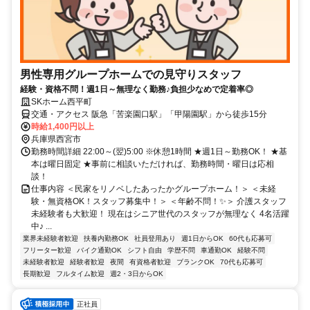
男性専用グループホームでの見守りスタッフ
経験・資格不問！週1日～無理なく勤務♪負担少なめで定着率◎
SKホーム西平町
交通・アクセス 阪急「苦楽園口駅」「甲陽園駅」から徒歩15分
時給1,400円以上
兵庫県西宮市
勤務時間詳細 22:00～(翌)5:00 ※休憩1時間 ★週1日～勤務OK！ ★基
本は曜日固定 ★事前に相談いただければ、勤務時間・曜日は応相
談！
仕事内容 ＜民家をリノベしたあったかグループホーム！＞ ＜未経
験・無資格OK！スタッフ募集中！＞ ＜年齢不問！✨＞ 介護スタッフ
未経験者も大歓迎！ 現在はシニア世代のスタッフが無理なく 4名活躍
中♪ ...
業界未経験者歓迎
扶養内勤務OK
社員登用あり
週1日からOK
60代も応募可
フリーター歓迎
バイク通勤OK
シフト自由
学歴不問
車通勤OK
経験不問
未経験者歓迎
経験者歓迎
夜間
有資格者歓迎
ブランクOK
70代も応募可
長期歓迎
フルタイム歓迎
週2・3日からOK
正社員