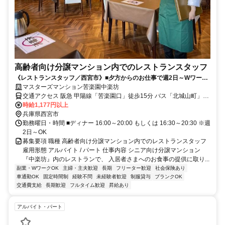
高齢者向け分譲マンション内でのレストランスタッフ
《レストランスタッフ／西宮市》■夕方からのお仕事で週2日～Wワーク
OK！■学生さん活躍中！
マスターズマンション苦楽園中楽坊
交通アクセス 阪急 甲陽線「苦楽園口」徒歩15分 バス「北城山町」徒
歩4分
時給1,177円以上
兵庫県西宮市
勤務曜日・時間 ■ディナー 16:00～20:00 もしくは 16:30～20:30 ※週
2日～OK
募集要項 職種 高齢者向け分譲マンション内でのレストランスタッフ
雇用形態 アルバイト / パート 仕事内容 シニア向け分譲マンション
『中楽坊』内のレストランで、 入居者さまへのお食事の提供に取り...
副業・WワークOK
主婦・主夫歓迎
長期
フリーター歓迎
社会保険あり
車通勤OK
固定時間制
経験不問
未経験者歓迎
制服貸与
ブランクOK
交通費支給
長期歓迎
フルタイム歓迎
昇給あり
アルバイト・パート