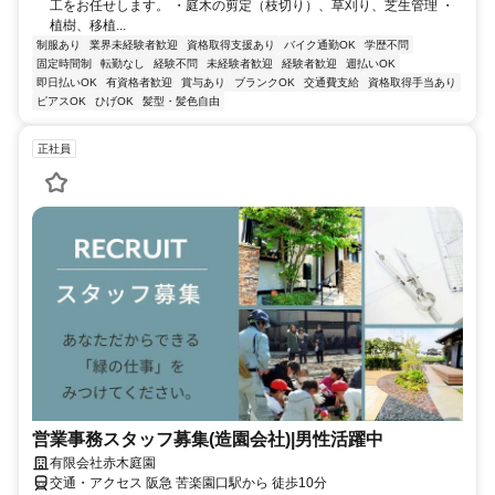
工をお任せします。 ・庭木の剪定（枝切り）、草刈り、芝生管理 ・
植樹、移植...
制服あり
業界未経験者歓迎
資格取得支援あり
バイク通勤OK
学歴不問
固定時間制
転勤なし
経験不問
未経験者歓迎
経験者歓迎
週払いOK
即日払いOK
有資格者歓迎
賞与あり
ブランクOK
交通費支給
資格取得手当あり
ピアスOK
ひげOK
髪型・髪色自由
正社員
営業事務スタッフ募集(造園会社)|男性活躍中
有限会社赤木庭園
交通・アクセス 阪急 苦楽園口駅から 徒歩10分