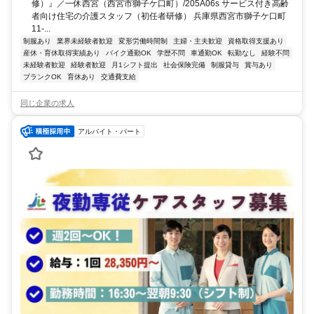
修）』／一休西宮（西宮市獅子ケ口町）/205A06s サービス付き高齢
者向け住宅の介護スタッフ（初任者研修） 兵庫県西宮市獅子ケ口町
11-...
制服あり
業界未経験者歓迎
変形労働時間制
主婦・主夫歓迎
資格取得支援あり
産休・育休取得実績あり
バイク通勤OK
学歴不問
車通勤OK
転勤なし
経験不問
未経験者歓迎
経験者歓迎
月1シフト提出
社会保険完備
制服貸与
賞与あり
ブランクOK
育休あり
交通費支給
同じ企業の求人
アルバイト・パート