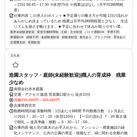
～23日 08:45～17:30 ※休憩75分 ※残業ほぼなし（月平均3時間程
度）
仕事内容 この求人のポイント ■ 予定通りの働き方が可能 1日の流れが
あらかじめ決まっているため 残業は月平均3時間程度と少なく、 生活
リズムを崩さず働けます。 ■ 予定に合わせて休みが取りやすい環...
業界未経験者歓迎
変形労働時間制
主婦・主夫歓迎
バイク通勤OK
学歴不問
車通勤OK
経験不問
未経験者歓迎
経験者歓迎
賞与あり
ブランクOK
育休あり
交通費支給
長期歓迎
正社員
造園スタッフ・庭師(未経験歓迎)|職人の育成枠 残業
少なめ
有限会社赤木庭園
交通・アクセス 阪急 苦楽園口駅から 徒歩10分
月給250,000円～300,000円
兵庫県西宮市
勤務時間詳細 実働時間：1日あたり8時間 平均勤務日数：1ヶ月あた
り20日 7：20～17：20（休憩120分） 【一日の流れ】 7：20 置き場
で朝礼 → 道具準備・移動 → 8：30～17：00...
仕事内容 個人宅の庭木のお手入れから、マンション・商業施設の緑
化メンテナンス、公共の公園の剪定・植栽など、緑に関わる全般の施