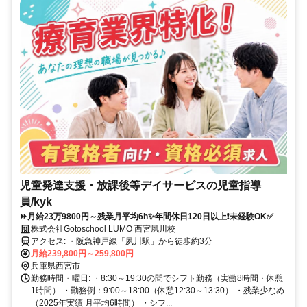
児童発達支援・放課後等デイサービスの児童指導
員/kyk
⏩️月給23万9800円～残業月平均6h✨年間休日120日以上❗未経験OK✅
株式会社Gotoschool LUMO 西宮夙川校
アクセス: ・阪急神戸線「夙川駅」から徒歩約3分
月給239,800円～259,800円
兵庫県西宮市
勤務時間・曜日: ・8:30～19:30の間でシフト勤務（実働8時間・休憩
1時間） ・勤務例：9:00～18:00（休憩12:30～13:30） ・残業少なめ
（2025年実績 月平均6時間） ・シフ...