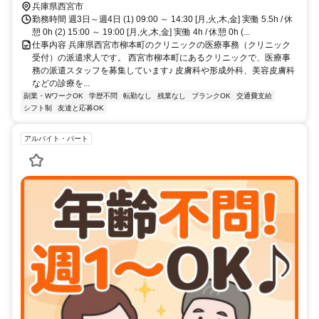
兵庫県西宮市
勤務時間 週3日～週4日 (1) 09:00 ～ 14:30 [月,火,木,金] 実働 5.5h / 休
憩 0h (2) 15:00 ～ 19:00 [月,火,木,金] 実働 4h / 休憩 0h (...
仕事内容 兵庫県西宮市柳本町のクリニックの医療事務（クリニック
受付）の派遣求人です。 西宮市柳本町にあるクリニックで、医療事
務の派遣スタッフを募集しています♪ 皮膚科や形成外科、美容皮膚科
などの診療を...
副業・WワークOK
学歴不問
転勤なし
残業なし
ブランクOK
交通費支給
シフト制
友達と応募OK
アルバイト・パート