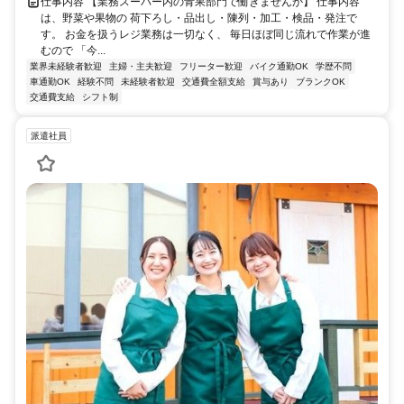
仕事内容 【業務スーパー内の青果部門で働きませんか】 仕事内容
は、野菜や果物の 荷下ろし・品出し・陳列・加工・検品・発注で
す。 お金を扱うレジ業務は一切なく、 毎日ほぼ同じ流れで作業が進
むので 「今...
業界未経験者歓迎
主婦・主夫歓迎
フリーター歓迎
バイク通勤OK
学歴不問
車通勤OK
経験不問
未経験者歓迎
交通費全額支給
賞与あり
ブランクOK
交通費支給
シフト制
派遣社員