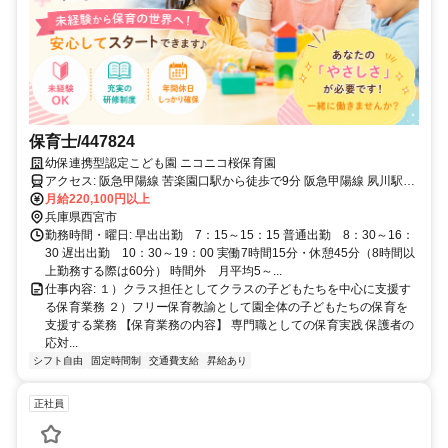
保育士/447824
幼保連携型認定こども園 ニコニコ桜保育園
アクセス: 阪急甲陽線 苦楽園口駅から徒歩で9分 阪急甲陽線 夙川駅か
ら徒歩で10分 阪急神戸本線 夙川駅から徒歩で10分
月給220,100円以上
兵庫県西宮市
勤務時間・曜日: 早出出勤 7：15～15：15 普通出勤 8：30～16：
30 遅出出勤 10：30～19：00 実働7時間15分・休憩45分（8時間以
上勤務する際は60分） 時間外 月平均5～...
仕事内容: １）クラス担任としてクラスの子どもたちを中心に支援す
る保育業務 ２）フリー保育教諭として園全体の子どもたちの保育を
支援する業務 【保育業務の内容】 専門職としての保育実践 保護者の
応対...
シフト自由
固定時間制
交通費支給
昇給あり
正社員