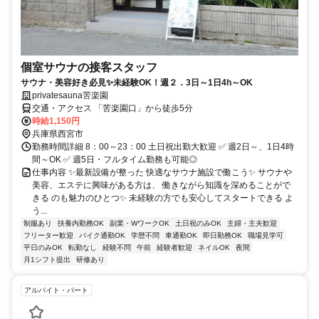
個室サウナの接客スタッフ
サウナ・美容好き必見✨未経験OK！週２．3日～1日4h～OK
privatesauna苦楽園
交通・アクセス 「苦楽園口」から徒歩5分
時給1,150円
兵庫県西宮市
勤務時間詳細 8：00～23：00 土日祝出勤大歓迎 ✅ 週2日～、1日4時
間～OK ✅ 週5日・フルタイム勤務も可能◎
仕事内容 ✨最新設備が整った 快適なサウナ施設で働こう✨ サウナや
美容、エステに興味がある方は、 働きながら知識を深めることがで
きる のも魅力のひとつ✨ 未経験の方でも安心してスタートできる よ
う...
制服あり
扶養内勤務OK
副業・WワークOK
土日祝のみOK
主婦・主夫歓迎
フリーター歓迎
バイク通勤OK
学歴不問
車通勤OK
即日勤務OK
職場見学可
平日のみOK
転勤なし
経験不問
午前
経験者歓迎
ネイルOK
夜間
月1シフト提出
研修あり
アルバイト・パート