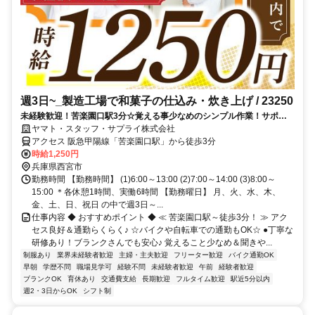
週3日~_製造工場で和菓子の仕込み・炊き上げ / 23250
未経験歓迎！苦楽園口駅3分☆覚える事少なめのシンプル作業！サポー
ト体制抜群◎面接1回＆履歴書不要◎土日メインで週3日～OK！
ヤマト・スタッフ・サプライ株式会社
アクセス 阪急甲陽線「苦楽園口駅」から徒歩3分
時給1,250円
兵庫県西宮市
勤務時間 【勤務時間】 (1)6:00～13:00 (2)7:00～14:00 (3)8:00～
15:00 ＊各休憩1時間、実働6時間 【勤務曜日】 月、火、水、木、
金、土、日、祝日 の中で週3日～...
仕事内容 ◆ おすすめポイント ◆ ≪ 苦楽園口駅～徒歩3分！ ≫ アク
セス良好＆通勤らくらく♪ ☆バイクや自転車での通勤もOK☆ ●丁寧な
研修あり！ブランクさんでも安心♪ 覚えること少なめ＆聞きや...
制服あり
業界未経験者歓迎
主婦・主夫歓迎
フリーター歓迎
バイク通勤OK
早朝
学歴不問
職場見学可
経験不問
未経験者歓迎
午前
経験者歓迎
ブランクOK
育休あり
交通費支給
長期歓迎
フルタイム歓迎
駅近5分以内
週2・3日からOK
シフト制