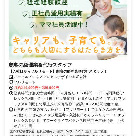
顧客の経理業務代行スタッフ
【入社日からフルリモート】顧客の経理業務代行スタッフ！
パーソルビジネスプロセスデザイン株式会社
フルリモート
月給210,000円～289,900円
勤務時間詳細 総労働時間：1ヶ月あたり160時間 ・1日8時間勤務(フ
レックス利用可) ※月末月初は繁忙期！仕事が落ち着く月半ばはフレ
ックスを利用して早上がりが可能◎ ・残業10～20時間程度 ※顧...
仕事内容 主婦の方も大歓迎！【フルリモート】であなたの経理経験
を活かしませんか？ ★採用選考～入社初日からフルリモート！ ★フ
レックスを活用してワークライフバランス抜群◎ ★主婦（夫）世代
が多く在籍...
業界未経験者歓迎
社員登用あり
副業・WワークOK
主婦・主夫歓迎