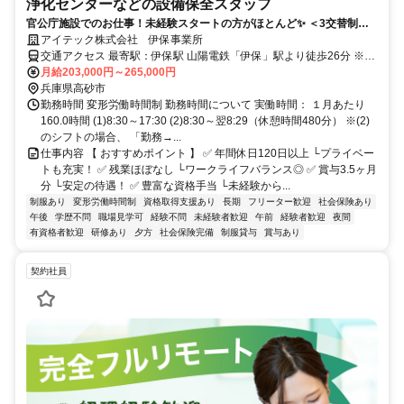
浄化センターなどの設備保全スタッフ
官公庁施設でのお仕事！未経験スタートの方がほとんど✨️ ＜3交替制は3
日に1度の勤務スタイル＞未経験から手に職をつけませんか？
アイテック株式会社 伊保事業所
交通アクセス 最寄駅：伊保駅 山陽電鉄「伊保」駅より徒歩26分 ※車
通勤OK
月給203,000円～265,000円
兵庫県高砂市
勤務時間 変形労働時間制 勤務時間について 実働時間： １月あたり
160.0時間 (1)8:30～17:30 (2)8:30～翌8:29（休憩時間480分） ※(2)
のシフトの場合、 「勤務→...
仕事内容 【 おすすめポイント 】 ✅ 年間休日120日以上 └プライベー
トも充実！ ✅ 残業ほぼなし └ワークライフバランス◎ ✅ 賞与3.5ヶ月
分 └安定の待遇！ ✅ 豊富な資格手当 └未経験から...
制服あり
変形労働時間制
資格取得支援あり
長期
フリーター歓迎
社会保険あり
午後
学歴不問
職場見学可
経験不問
未経験者歓迎
午前
経験者歓迎
夜間
有資格者歓迎
研修あり
夕方
社会保険完備
制服貸与
賞与あり
契約社員