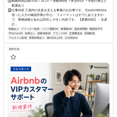
勤務時間詳細 8:00～16:15 ＊実働8時間 ＊休憩45分 ＊学校行事など
配慮あり
仕事内容 工場内の生産を支える事務のお仕事です。 ExcelやWordを
使った入力や確認作業が中心。 フォーマットはすでにありますの
で、事務経験があれば対応しやすい内容です。 【業務内容】 ・生産
計...
制服あり
フリーター歓迎
バイク通勤OK
車通勤OK
固定時間制
職場見学可
平日のみOK
転勤なし
経験者歓迎
ブランクOK
交通費支給
長期歓迎
フルタイム歓迎
長期休暇あり
週4日以上OK
土日祝休み
契約社員