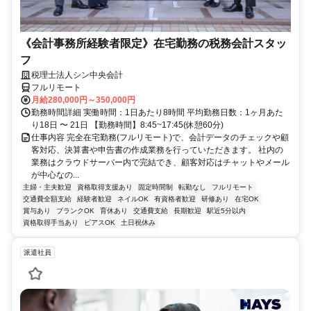
《会計事務所経験者限定》在宅勤務の税務会計スタッ
フ
税理士法人シン中央会計
フルリモート
月給280,000円～350,000円
勤務時間詳細 実働時間：1日あたり8時間 平均勤務日数：1ヶ月あた
り18日 〜 21日 【勤務時間】8:45~17:45(休憩60分)
仕事内容 完全在宅勤務(フルリモート)で、会計データのチェックや顧
客対応、決算書や申告書の作成業務を行っていただきます。 社内の
業務はクラウドサーバー内で完結でき、顧客対応はチャットやメール
が中心なの...
主婦・主夫歓迎
資格取得支援あり
固定時間制
転勤なし
フルリモート
交通費全額支給
経験者歓迎
ネイルOK
有資格者歓迎
研修あり
在宅OK
賞与あり
ブランクOK
育休あり
交通費支給
長期歓迎
駅近5分以内
資格取得手当あり
ピアスOK
土日祝休み
派遣社員