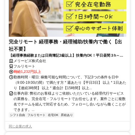
完全リモート 経理事務・経理補助/扶養内で働く【出
社不要】
【経理事務経験または日商簿記3級以上】扶養内OK！平日昼間３h～。
完全在宅で育児・介護中の方も大歓迎♪
メリービズ株式会社
フルリモート
時給1,232円以上
勤務時間・曜日: 稼働可能な時間について、下記3つの条件を日中
（9:00-19:00の間）で満たす方 * 週あたり【平日3日】 以上 * 1日あた
り【連続3時間】 以上 * 週合計【15時間】以上...
仕事内容: 弊社のお客様よりご依頼いただいている経理代行サービス
の業務を、完全在宅・フルリモートでお任せします。案件ごとに複数
名でチームを組んで対応するため、フォローし合いながら働くことが
できます。...
シフト自由
フルリモート
在宅OK
昇給あり
同じ企業の求人