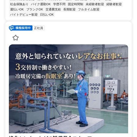
社会保険あり
バイク通勤OK
学歴不問
固定時間制
未経験者歓迎
経験者歓迎
週払いOK
ブランクOK
交通費支給
長期歓迎
フルタイム歓迎
バイトデビュー歓迎
日払いOK
正社員