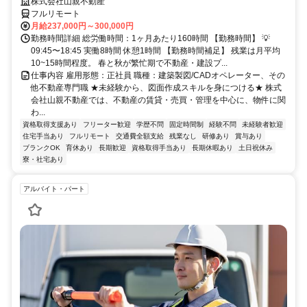
株式会社山親不動産
フルリモート
月給237,000円～300,000円
勤務時間詳細 総労働時間：1ヶ月あたり160時間 【勤務時間】 💡
09:45〜18:45 実働8時間 休憩1時間 【勤務時間補足】 残業は月平均
10~15時間程度。 春と秋が繁忙期で不動産・建設プ...
仕事内容 雇用形態：正社員 職種：建築製図/CADオペレーター、その
他不動産専門職 ★未経験から、図面作成スキルを身につける★ 株式
会社山親不動産では、不動産の賃貸・売買・管理を中心に、物件に関
わ...
資格取得支援あり
フリーター歓迎
学歴不問
固定時間制
経験不問
未経験者歓迎
住宅手当あり
フルリモート
交通費全額支給
残業なし
研修あり
賞与あり
ブランクOK
育休あり
長期歓迎
資格取得手当あり
長期休暇あり
土日祝休み
寮・社宅あり
アルバイト・パート