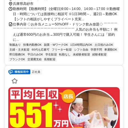
珈琲さんの隣
兵庫県高砂市
勤務時間 【勤務時間】 (全曜日)9:00～14:00、14:00～17:00 ※勤務曜
日・時間については面接時に相談可 ※1日3時間～、週2日～勤務OK
【シフトの相談がしやすくプライベート充実...
仕事内容 ◇お弁当メニュー50%OFF・ドリンク飲み放題◇ ￣￣￣￣
￣￣￣￣￣￣￣￣￣￣￣￣￣￣￣￣￣￣ 人気のお弁当も半額に！ 例
えば通常600円のお弁当→300円で購入可能！ 学生さんには「節約
に...
制服あり
扶養内勤務OK
副業・WワークOK
1日4時間以内OK
土日祝のみOK
主婦・主夫歓迎
60代も応募可
フリーター歓迎
シフト自由
学歴不問
車通勤OK
即日勤務OK
平日のみOK
学生歓迎
転勤なし
未経験者歓迎
経験者歓迎
ブランクOK
交通費支給
長期歓迎
正社員