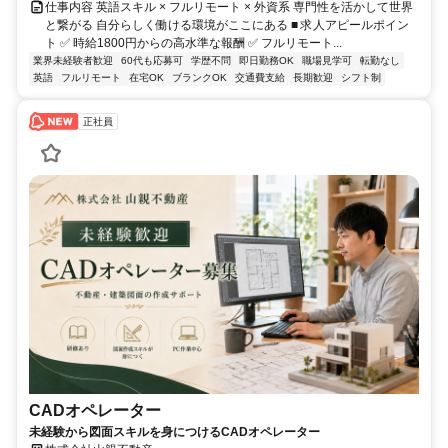
仕事内容 英語スキル × フルリモート × 外資系 専門性を活かして世界
と繋がる 自分らしく働ける環境がここにある ■ 求人アピールポイン
ト ✅ 時給1800円からの高水準な報酬 ✅ フルリモート...
業界未経験者歓迎
60代も応募可
学歴不問
即日勤務OK
職場見学可
転勤なし
英語
フルリモート
在宅OK
ブランクOK
交通費支給
長期歓迎
シフト制
正社員
CADオペレーター
未経験から図面スキルを身につけるCADオペレーター