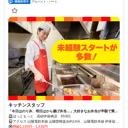
アルバイト・パート
キッチンスタッフ
「今日はのり弁、明日はから揚げ弁当…」大好きなお弁当が半額で買え
るから、今日も働くのが楽しみだ。
ほっともっと 高砂伊保崎店 65301
アクセス 山陽電鉄本線 山陽曽根徒歩約14分、山陽電鉄本線 伊保徒歩
約16分、山陽電鉄本線 荒井（兵庫県）徒歩約30分 めじるし：コメダ
時給1,150円～1,438円