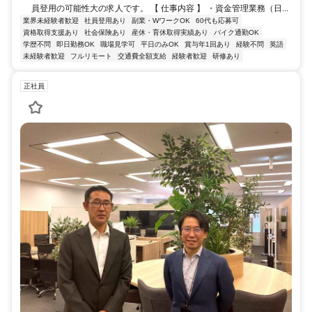
員登用の可能性大の求人です。 【 仕事内容 】 ・資金管理業務（日...
業界未経験者歓迎
社員登用あり
副業・WワークOK
60代も応募可
資格取得支援あり
社会保険あり
産休・育休取得実績あり
バイク通勤OK
学歴不問
即日勤務OK
職場見学可
平日のみOK
賞与年1回あり
経験不問
英語
未経験者歓迎
フルリモート
交通費全額支給
経験者歓迎
研修あり
正社員