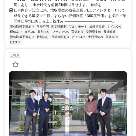
度」あり！ 出社時間を前後2時間ズラせます。 有給を...
仕事内容 ✅設立以来、増収増益の成長企業 ✅ECディレクターとして
成長できる環境 ✅主観によらない評価制度「360度評価」を採用 ✅年
間休日平均128日＆土日祝休み ―――――――――――――...
資格取得支援あり
学歴不問
固定時間制
フルリモート
経験者歓迎
ネイルOK
研修あり
在宅OK
賞与あり
ブランクOK
育休あり
交通費支給
長期歓迎
資格取得手当あり
社割あり
長期休暇あり
ピアスOK
土日祝休み
服装自由
ひげOK
正社員