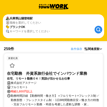
兵庫県
山陽曽根駅
職種を選択してください
ブランクOK
キーワードを選択してください
259件
条件保存
関連度順
派遣社員
在宅勤務 外資系旅行会社でインバウンド業務
在宅、リモート勤務ＯＫ！英語が活かせるお仕事
株式会社アステージ
フルリモート
時給1,800円以上
勤務時間詳細 【勤務時間・働き方】 ⭐フルリモート×フレックス制 ✅
勤務形態 ・フレックスタイム制 ・1日8時間勤務目安 ✅働き方の特徴
・完全フルリモート勤務 ・時差を考慮した柔軟な調整 ・家...