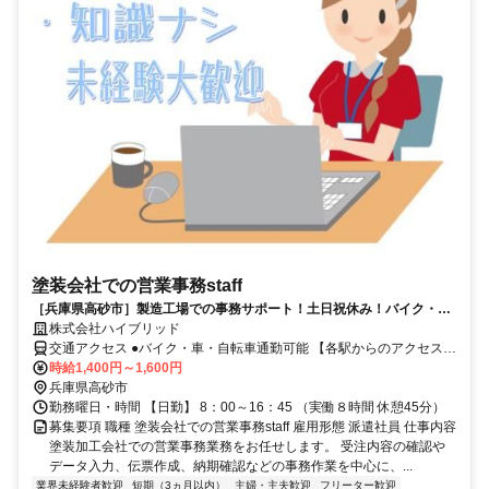
塗装会社での営業事務staff
［兵庫県高砂市］製造工場での事務サポート！土日祝休み！バイク・車
通勤OK！業界未経験歓迎！
株式会社ハイブリッド
交通アクセス ●バイク・車・自転車通勤可能 【各駅からのアクセス】
山陽電鉄線「山陽曽根」駅より徒歩15分 山陽電鉄線「伊保」駅より
時給1,400円～1,600円
自転車10分 JR東海道・山陽本線「曽根」駅より車10分 山陽電鉄線
兵庫県高砂市
「曽根」駅より車12分
勤務曜日・時間 【日勤】 8：00～16：45 （実働８時間 休憩45分）
募集要項 職種 塗装会社での営業事務staff 雇用形態 派遣社員 仕事内容
塗装加工会社での営業事務業務をお任せします。 受注内容の確認や
データ入力、伝票作成、納期確認などの事務作業を中心に、...
業界未経験者歓迎
短期（3ヵ月以内）
主婦・主夫歓迎
フリーター歓迎