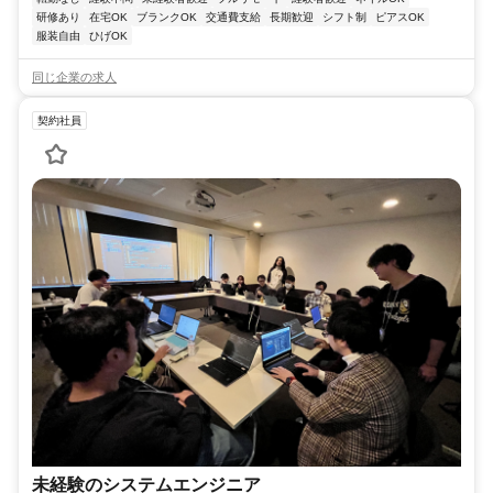
研修あり
在宅OK
ブランクOK
交通費支給
長期歓迎
シフト制
ピアスOK
服装自由
ひげOK
同じ企業の求人
契約社員
未経験のシステムエンジニア