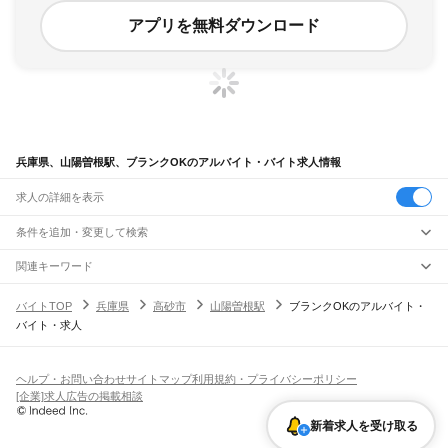
アプリを無料ダウンロード
兵庫県、山陽曽根駅、ブランクOKのアルバイト・バイト求人情報
求人の詳細を表示
条件を追加・変更して検索
市区町村を追加・変更
関連キーワード
完全在宅ワーク 全国
シール貼り 在宅
現在地周辺
ガチャガチャ
犬カフェ
兵庫県
駅を追加・変更
バイトTOP
兵庫県
高砂市
山陽曽根駅
ブランクOKのアルバイト・
兵庫県
すべて
バイト・求人
神戸市
すべて
職種を追加・変更
JR神戸線(大阪～神戸)
東灘区
灘区
兵庫区
長田区
須磨区
垂水区
北区
中央区
西区
尼崎駅
立花駅
甲子園口駅
西宮駅
さくら夙川駅
芦屋駅
甲南山手駅
摂津本山駅
住吉駅
飲食・フードサービス
姫路市
尼崎市
明石市
西宮市
洲本市
芦屋市
伊丹市
相生市
豊岡市
加古川市
赤穂市
特徴を追加・変更
六甲道駅
摩耶駅
灘駅
三ノ宮駅
元町駅
神戸駅
飲食・フードサービス
すべて
ヘルプ・お問い合わせ
サイトマップ
利用規約・プライバシーポリシー
西脇市
宝塚市
三木市
高砂市
川西市
小野市
三田市
加西市
丹波篠山市
養父市
ホールスタッフ
キッチンスタッフ
皿洗い・洗い場
精肉・鮮魚加工
給食調理
人気
[企業]求人広告の掲載相談
JR神戸線(神戸～姫路)
丹波市
南あわじ市
朝来市
淡路市
宍粟市
加東市
たつの市
川辺郡
多可郡
加古郡
雇用形態を追加・変更
パン屋（ベーカリー）
フードカウンター販売員
バー（BAR）・バーテンダー
日払いOK
高校生歓迎
学生歓迎
深夜の仕事
髪型・髪色自由
ひげOK
ネイルOK
神戸駅
兵庫駅
新長田駅
鷹取駅
須磨海浜公園駅
須磨駅
塩屋駅
垂水駅
舞子駅
朝霧駅
神崎郡
揖保郡
赤穂郡
佐用郡
美方郡
飲食店補助（開店・閉店準備）
飲食店（店長・マネージャー）
新着求人を受け取る
ピアスOK
アルバイト・パート
履歴書不要
オープニングスタッフ
留学生・外国人活躍中
明石駅
西明石駅
大久保駅
魚住駅
土山駅
東加古川駅
加古川駅
宝殿駅
曽根駅
都道府県を変更
営業・販売
勤務期間
正社員
ひめじ別所駅
御着駅
東姫路駅
姫路駅