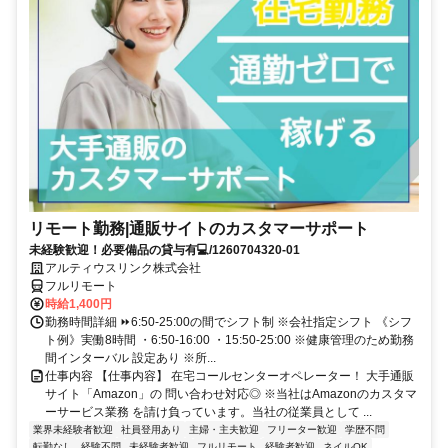
リモート勤務|通販サイトのカスタマーサポート
未経験歓迎！必要備品の貸与有💻/1260704320-01
アルティウスリンク株式会社
フルリモート
時給1,400円
勤務時間詳細 ⏩6:50-25:00の間でシフト制 ※会社指定シフト 《シフ
ト例》実働8時間 ・6:50-16:00 ・15:50-25:00 ※健康管理のため勤務
間インターバル 設定あり ※所...
仕事内容 【仕事内容】 在宅コールセンターオペレーター！ 大手通販
サイト「Amazon」の 問い合わせ対応◎ ※当社はAmazonのカスタマ
ーサービス業務 を請け負っています。当社の従業員として ...
業界未経験者歓迎
社員登用あり
主婦・主夫歓迎
フリーター歓迎
学歴不問
転勤なし
経験不問
未経験者歓迎
フルリモート
経験者歓迎
ネイルOK