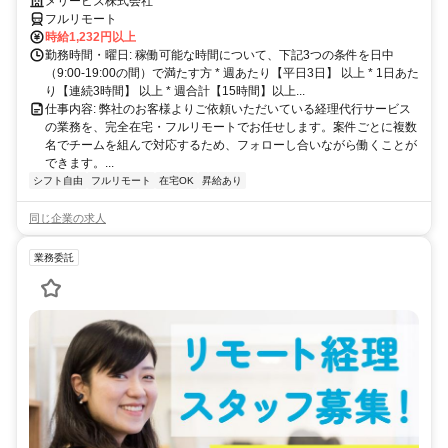
～。完全在宅で育児・介護中の方も大歓迎♪
メリービズ株式会社
フルリモート
時給1,232円以上
勤務時間・曜日: 稼働可能な時間について、下記3つの条件を日中
（9:00-19:00の間）で満たす方 * 週あたり【平日3日】 以上 * 1日あた
り【連続3時間】 以上 * 週合計【15時間】以上...
仕事内容: 弊社のお客様よりご依頼いただいている経理代行サービス
の業務を、完全在宅・フルリモートでお任せします。案件ごとに複数
名でチームを組んで対応するため、フォローし合いながら働くことが
できます。...
シフト自由
フルリモート
在宅OK
昇給あり
同じ企業の求人
業務委託