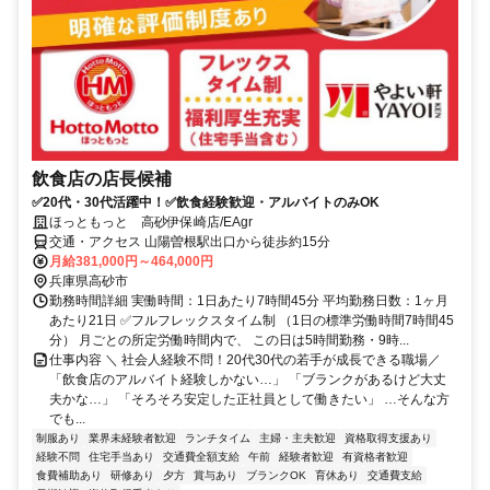
飲食店の店長候補
✅20代・30代活躍中！✅飲食経験歓迎・アルバイトのみOK
ほっともっと 高砂伊保崎店/EAgr
交通・アクセス 山陽曽根駅出口から徒歩約15分
月給381,000円～464,000円
兵庫県高砂市
勤務時間詳細 実働時間：1日あたり7時間45分 平均勤務日数：1ヶ月
あたり21日 ✅フルフレックスタイム制 （1日の標準労働時間7時間45
分） 月ごとの所定労働時間内で、 この日は5時間勤務・9時...
仕事内容 ＼ 社会人経験不問！20代30代の若手が成長できる職場／
「飲食店のアルバイト経験しかない…」 「ブランクがあるけど大丈
夫かな…」 「そろそろ安定した正社員として働きたい」 …そんな方
でも...
制服あり
業界未経験者歓迎
ランチタイム
主婦・主夫歓迎
資格取得支援あり
経験不問
住宅手当あり
交通費全額支給
午前
経験者歓迎
有資格者歓迎
食費補助あり
研修あり
夕方
賞与あり
ブランクOK
育休あり
交通費支給