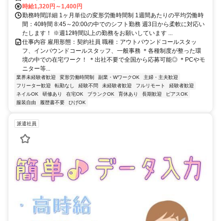
時給1,320円～1,400円
勤務時間詳細 1ヶ月単位の変形労働時間制 1週間あたりの平均労働時
間：40時間 8:45～20:00の中でのシフト勤務 週3日から柔軟に対応い
たします！ ※週12時間以上の勤務をお願いしています ...
仕事内容 雇用形態：契約社員 職種：アウトバウンドコールスタッ
フ、インバウンドコールスタッフ、一般事務 ＊各種制度が整った環
境の中での在宅ワーク！ ＊出社不要で全国から応募可能◎ ＊PCやモ
ニター等...
業界未経験者歓迎
変形労働時間制
副業・WワークOK
主婦・主夫歓迎
フリーター歓迎
転勤なし
経験不問
未経験者歓迎
フルリモート
経験者歓迎
ネイルOK
研修あり
在宅OK
ブランクOK
育休あり
長期歓迎
ピアスOK
服装自由
履歴書不要
ひげOK
派遣社員