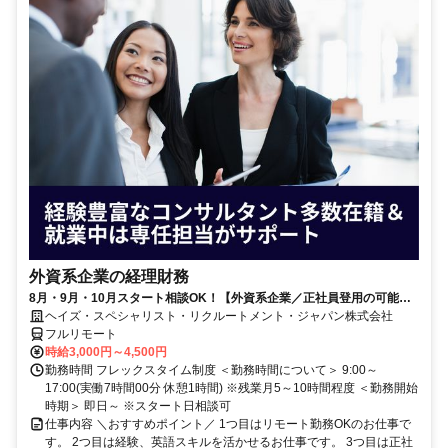
外資系企業の経理財務
8月・9月・10月スタート相談OK！【外資系企業／正社員登用の可能性
大／700万～800万／リモート勤務OK】経理財務
ヘイズ・スペシャリスト・リクルートメント・ジャパン株式会社
フルリモート
時給3,000円～4,500円
勤務時間 フレックスタイム制度 ＜勤務時間について＞ 9:00～
17:00(実働7時間00分 休憩1時間) ※残業月5～10時間程度 ＜勤務開始
時期＞ 即日～ ※スタート日相談可
仕事内容 ＼おすすめポイント／ 1つ目はリモート勤務OKのお仕事で
す。 2つ目は経験、英語スキルを活かせるお仕事です。 3つ目は正社