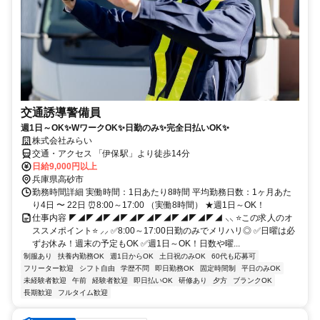
交通誘導警備員
週1日～OK✨WワークOK✨日勤のみ✨完全日払いOK✨
株式会社みらい
交通・アクセス 「伊保駅」より徒歩14分
日給9,000円以上
兵庫県高砂市
勤務時間詳細 実働時間：1日あたり8時間 平均勤務日数：1ヶ月あた
り4日 〜 22日 ⏰8:00～17:00 （実働8時間） ★週1日～OK！
仕事内容 ◤◢◤◢◤◢◤◢◤◢◤◢◤◢◤◢◤◢ ⸜⸜ ⭐この求人のオ
ススメポイント⭐ ⸝⸝ ✅8:00～17:00日勤のみでメリハリ◎ ✅日曜は必
ずお休み！週末の予定もOK ✅週1日～OK！日数や曜...
制服あり
扶養内勤務OK
週1日からOK
土日祝のみOK
60代も応募可
フリーター歓迎
シフト自由
学歴不問
即日勤務OK
固定時間制
平日のみOK
未経験者歓迎
午前
経験者歓迎
即日払いOK
研修あり
夕方
ブランクOK
長期歓迎
フルタイム歓迎