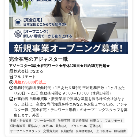
完全在宅のアジャスター職
アジャスター3級★在宅ワーク★年休120日★月給35万円超★
株式会社はなまる
フルリモート
月給355,000円以上
勤務時間詳細 実働時間：1日あたり8時間 平均勤務日数：1ヶ月あた
り20日 〜 21日 ⏰勤務時間⏰ 9：00～18：00（休憩1時間）
仕事内容 自動車買取・販売業界で強固な基盤を誇る株式会社はなま
る。当社は、高度な専門知識を持つあなたをお迎えするため、アジャ
スター職（完全在宅・テレワーク勤務）のオープニングスタッフを募
集します。外回...
主婦・主夫歓迎
フリーター歓迎
学歴不問
固定時間制
転勤なし
フルリモート
経験者歓迎
研修あり
在宅OK
賞与あり
ブランクOK
育休あり
オープニングスタッフ
交通費支給
長期歓迎
長期休暇あり
土日祝休み
服装自由