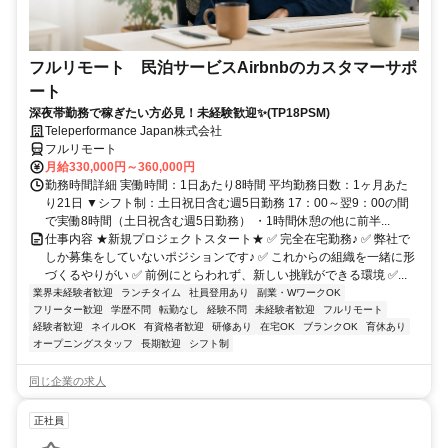
フルリモート 民泊サービスAirbnbのカスタマーサポ
ート
深夜帯勤務で稼ぎたい方必見！未経験歓迎✨(TP18PSM)
Teleperformance Japan株式会社
フルリモート
月給330,000円～360,000円
勤務時間詳細 実働時間：1日あたり8時間 平均勤務日数：1ヶ月あた
り21日 ▼シフト制：土日祝日含む週5日勤務 17：00～翌9：00の間
で実働8時間（土日祝含む週5日勤務） ・1時間休憩の他に前半...
仕事内容 ★新規プロジェクトスタート★ ✅ 完全在宅勤務♪ ✅ 弊社で
しか募集をしていないポジションです♪ ✅ これからの組織を一緒に形
づくるやりがい ✅ 前例にとらわれず、新しい挑戦ができる環境 ✅...
業界未経験者歓迎
ランチタイム
社員登用あり
副業・WワークOK
フリーター歓迎
学歴不問
転勤なし
経験不問
未経験者歓迎
フルリモート
経験者歓迎
ネイルOK
有資格者歓迎
研修あり
在宅OK
ブランクOK
育休あり
オープニングスタッフ
長期歓迎
シフト制
同じ企業の求人
正社員