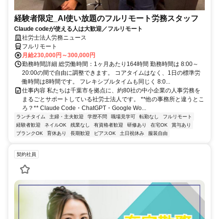
経験者限定_AI使い放題のフルリモート労務スタッフ
Claude codeが使える人は大歓迎／フルリモート
社労士法人労務ニュース
フルリモート
月給230,000円～300,000円
勤務時間詳細 総労働時間：1ヶ月あたり164時間 勤務時間は 8:00～
20:00の間で自由に調整できます。 コアタイムはなく、1日の標準労
働時間は8時間です。 フレキシブルタイムも同じく 8:0...
仕事内容 私たちは千葉市を拠点に、約80社の中小企業の人事労務を
まるごとサポートしている社労士法人です。 **他の事務所と違うとこ
ろ？** Claude Code・ChatGPT・Google Wo...
ランチタイム
主婦・主夫歓迎
学歴不問
職場見学可
転勤なし
フルリモート
経験者歓迎
ネイルOK
残業なし
有資格者歓迎
研修あり
在宅OK
賞与あり
ブランクOK
育休あり
長期歓迎
ピアスOK
土日祝休み
服装自由
契約社員