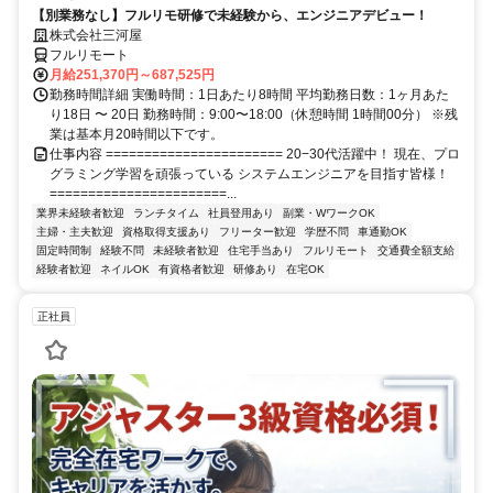
【別業務なし】フルリモ研修で未経験から、エンジニアデビュー！
株式会社三河屋
フルリモート
月給251,370円～687,525円
勤務時間詳細 実働時間：1日あたり8時間 平均勤務日数：1ヶ月あた
り18日 〜 20日 勤務時間：9:00〜18:00（休憩時間 1時間00分） ※残
業は基本月20時間以下です。
仕事内容 ======================= 20−30代活躍中！ 現在、プロ
グラミング学習を頑張っている システムエンジニアを目指す皆様！
=======================...
業界未経験者歓迎
ランチタイム
社員登用あり
副業・WワークOK
主婦・主夫歓迎
資格取得支援あり
フリーター歓迎
学歴不問
車通勤OK
固定時間制
経験不問
未経験者歓迎
住宅手当あり
フルリモート
交通費全額支給
経験者歓迎
ネイルOK
有資格者歓迎
研修あり
在宅OK
正社員