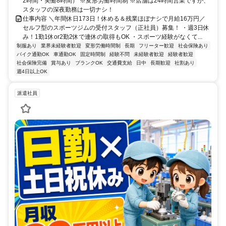
2時間・実働8時間） ※変形労働時間制 ※店舗は24時間営業ですが、
スタッフの深夜勤務は一切ナシ！
仕事内容 ＼年間休日173日！休める＆残業ほぼナシで月給16万円／
セルフ型のスポーツジムの受付スタッフ（正社員）募集！ ・週3日休
み！1勤1休or2勤2休で連休の取得もOK ・スポーツ経験がなくて...
制服あり
業界未経験者歓迎
変形労働時間制
長期
フリーター歓迎
社会保険あり
バイク通勤OK
車通勤OK
固定時間制
経験不問
未経験者歓迎
経験者歓迎
社会保険完備
賞与あり
ブランクOK
交通費支給
日中
長期歓迎
社割あり
週4日以上OK
派遣社員