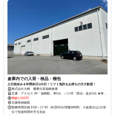
倉庫内での入荷・検品・梱包
土日祝休み＆年間休日120日！リフト免許をお持ちの方大歓迎！
株式会社大崎 播磨分室福崎倉庫
交通・アクセス JR「福崎駅」車5分、バス停「西治」徒歩3分 ★車・
バイク・自転車通勤OK（無料駐車場あり）
時給1,500円
兵庫県神崎郡
勤務時間詳細 9:00～17:45（休憩45分/実働8時間） ※超過分は1分単
位で別途時間外手当支給