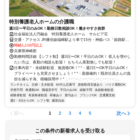
特別養護老人ホームの介護職
週3日〜平日のみOK！勤務日数相談OK！働きやすさ抜群
社会福祉法人円融会 特別養護老人ホーム サルビア荘
交通・アクセス JR播但線福崎駅より車で15分・神姫バス「姫路駅」
より大貫経由北条行き「南大貫」バス停徒歩5分
時給1,116円以上
兵庫県神崎郡
勤務時間詳細 【シフト制】 週3日〜OK！平日のみOK！ 収入を増やし
たい方は、夜勤の相談も歓迎！ もちろん夜勤無しでも歓迎！
仕事内容 *・未経験歓迎、無資格OK！* *・週2日〜OK平日のみOK！
プライベートも充実させましょう！* *・面接確約！既存社員さんの負
担を減らす為、積極採用中！* ∴‥∵‥∴‥∵‥∴‥∴‥∵‥∴...
ランチタイム
主婦・主夫歓迎
60代も応募可
資格取得支援あり
バイク通勤OK
学歴不問
車通勤OK
職場見学可
平日のみOK
経験不問
未経験者歓迎
経験者歓迎
有資格者歓迎
研修あり
賞与あり
ブランクOK
交通費支給
週2・3日からOK
シフト制
服装自由
前へ
次へ
1
2
3
4
5
この条件の新着求人を受け取る