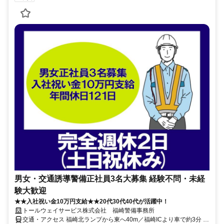
男女・交通誘導警備正社員3名大募集 経験不問・未経
験大歓迎
★★入社祝い金10万円支給★★20代30代40代が活躍中！
トールウェイサービス株式会社 福崎警備事務所
交通・アクセス 福崎北ランプから東へ40m／福崎ICより車で約3分 ■