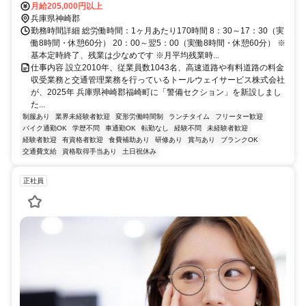
車通勤OK・バイク通勤OK／無料駐車場あり
月給205,000円以上
兵庫県神崎郡
勤務時間詳細 総労働時間：1ヶ月あたり170時間 8：30～17：30（実
働8時間・休憩60分） 20：00～翌5：00（実働8時間・休憩60分） ※
基本定時終了、残業は少なめです ※月平均残業時...
仕事内容 設立2010年、従業員数1043名、高速道路や有料道路の料金
収受業務と交通管理業務を行っているトールウェイサービス株式会社
が、2025年 兵庫県神崎郡福崎町に「警備セクション」を新設しまし
た...
制服あり
業界未経験者歓迎
変形労働時間制
ランチタイム
フリーター歓迎
バイク通勤OK
学歴不問
車通勤OK
転勤なし
経験不問
未経験者歓迎
経験者歓迎
有資格者歓迎
食費補助あり
研修あり
賞与あり
ブランクOK
交通費支給
資格取得手当あり
土日祝休み
正社員