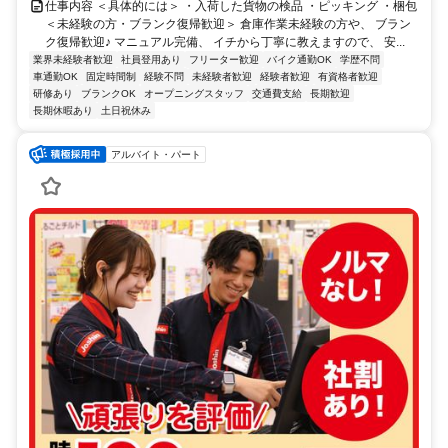
仕事内容 ＜具体的には＞ ・入荷した貨物の検品 ・ピッキング ・梱包
＜未経験の方・ブランク復帰歓迎＞ 倉庫作業未経験の方や、 ブラン
ク復帰歓迎♪ マニュアル完備、 イチから丁寧に教えますので、 安...
業界未経験者歓迎
社員登用あり
フリーター歓迎
バイク通勤OK
学歴不問
車通勤OK
固定時間制
経験不問
未経験者歓迎
経験者歓迎
有資格者歓迎
研修あり
ブランクOK
オープニングスタッフ
交通費支給
長期歓迎
長期休暇あり
土日祝休み
アルバイト・パート