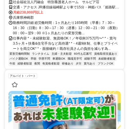
社会福祉法人円融会 特別養護老人ホーム サルビア荘
交通・アクセス JR播但線福崎駅より車で15分・神姫バス「姫路駅」
より大貫経由北条行き「南大貫」バス停徒歩5分
月給238,000円以上
兵庫県神崎郡
勤務時間詳細 総労働時間：1ヶ月あたり165時間 （早番）7：30～
16：30 （日勤）8：30～17：30 （遅番）12：00～21：00 （夜勤）
00：00～翌9：00 ※1ヶ月あたりの変形労働...
仕事内容 *・未経験歓迎、無資格OK！／年収例375万円〜* *・賞与
3.5ヶ月＋扶養&住宅手当など高待遇* *・4週9休制、仕事とプライベ
ートを両立OK* *・面接確約！既存社員さんの負担を減らす為...
変形労働時間制
ランチタイム
主婦・主夫歓迎
60代も応募可
資格取得支援あり
バイク通勤OK
早朝
学歴不問
車通勤OK
職場見学可
経験不問
未経験者歓迎
午前
経験者歓迎
夜間
有資格者歓迎
研修あり
夕方
賞与あり
ブランクOK
アルバイト・パート