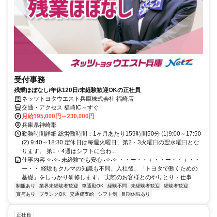
受付事務
残業ほぼなし/年休120日/未経験歓迎OKの正社員
ネッツトヨタウエスト兵庫株式会社 福崎店
交通・アクセス 福崎IC～すぐ
月給195,000円～230,000円
兵庫県神崎郡
勤務時間詳細 総労働時間：1ヶ月あたり159時間50分 (1)9:00～17:50
(2) 9:40～18:30 定休日は毎週火曜日、第2・3火曜日の翌水曜日とな
ります。 第1・4週はシフトに合わ...
仕事内容 ✧˖✧˖ 未経験でも安心 ˖✧˖✧ ・・ー・・＋・・ー・・＋・・
ー・・ 経験もクルマの知識も不問。入社後、「トヨタで働くための
基礎」をしっかり研修します。 実際のお客様とのやりとり・仕事...
制服あり
業界未経験者歓迎
車通勤OK
経験不問
未経験者歓迎
経験者歓迎
賞与あり
ブランクOK
交通費支給
シフト制
長期休暇あり
正社員