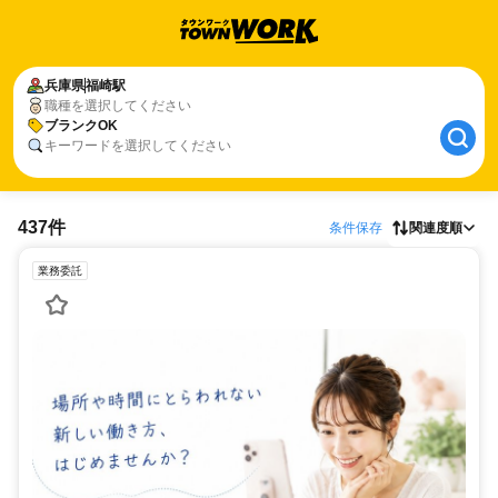
兵庫県
福崎駅
職種を選択してください
ブランクOK
キーワードを選択してください
437件
条件保存
関連度順
業務委託