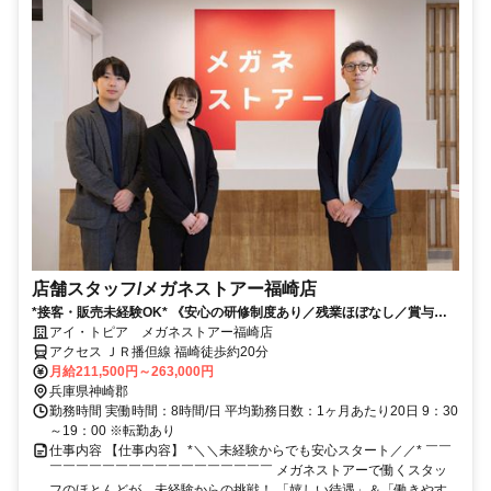
店舗スタッフ/メガネストアー福崎店
*接客・販売未経験OK* 《安心の研修制度あり／残業ほぼなし／賞与年2
回／インセンティブあり》
アイ・トピア メガネストアー福崎店
アクセス ＪＲ播但線 福崎徒歩約20分
月給211,500円～263,000円
兵庫県神崎郡
勤務時間 実働時間：8時間/日 平均勤務日数：1ヶ月あたり20日 9：30
～19：00 ※転勤あり
仕事内容 【仕事内容】 *＼＼未経験からでも安心スタート／／* ￣￣
￣￣￣￣￣￣￣￣￣￣￣￣￣￣￣￣￣ メガネストアーで働くスタッ
フのほとんどが、未経験からの挑戦！ 「嬉しい待遇」＆「働きやす