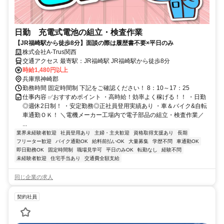
日勤 充電式電池の組立・検査作業
【JR福崎駅から徒歩8分】面談の際は履歴書不要×平日のみ
株式会社A-Trus関西
交通アクセス 最寄駅：JR福崎駅 JR福崎駅から徒歩8分
時給1,480円以上
兵庫県神崎郡
勤務時間 固定時間制 下記をご確認ください！ 8：10～17：25
仕事内容 ✅おすすめポイント ・高時給！効率よく稼げる！！ ・日勤
◎週休2日制！ ・安定勤務◎正社員登用実績あり ・車＆バイク&自転
車通勤ＯＫ！ ＼電機メーカー工場内で電子部品の組立・検査作業／
...
業界未経験者歓迎
社員登用あり
主婦・主夫歓迎
資格取得支援あり
長期
フリーター歓迎
バイク通勤OK
給料前払いOK
大量募集
学歴不問
車通勤OK
即日勤務OK
固定時間制
職場見学可
平日のみOK
転勤なし
経験不問
未経験者歓迎
住宅手当あり
交通費全額支給
同じ企業の求人
契約社員