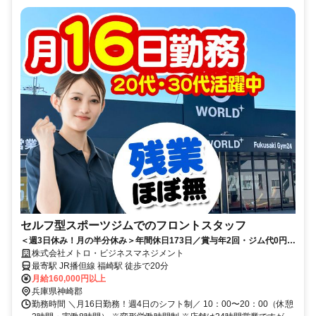
セルフ型スポーツジムでのフロントスタッフ
＜週3日休み！月の半分休み＞年間休日173日／賞与年2回・ジム代0円／
10時始業／20～30代活躍中
株式会社メトロ・ビジネスマネジメント
最寄駅 JR播但線 福崎駅 徒歩で20分
月給160,000円以上
兵庫県神崎郡
勤務時間 ＼月16日勤務！週4日のシフト制／ 10：00〜20：00（休憩