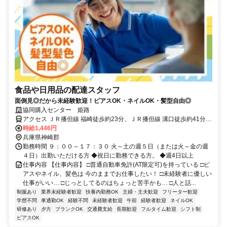
食品や日用品の配達スタッフ
面倒見◎だから未経験歓迎！ピアスOK・ネイルOK・髪型自由◎
協同購入センター 姫路
アクセス ＪＲ播但線 福崎徒歩約23分、ＪＲ播但線 溝口徒歩約41分、
ＪＲ播但線 甘地徒歩約58分 吉田西バス停から徒歩8分
時給1,446円
兵庫県神崎郡
勤務時間 ９：００～１７：３０ 火～土の週５日（または火～金の週
４日）出勤いただける方 ◆祝日に勤務できる方。 ◆週4日以上
仕事内容 【仕事内容】 □普通自動車免許(AT限定可)を持っている □ピ
アスやネイル、髪色は 今のままでお仕事したい！ □未経験者に優しい
仕事がいい… □じっとしてるのはちょっと苦手かも… □人と話...
制服あり
業界未経験者歓迎
扶養内勤務OK
主婦・主夫歓迎
フリーター歓迎
学歴不問
車通勤OK
経験不問
未経験者歓迎
午前
経験者歓迎
ネイルOK
研修あり
夕方
ブランクOK
交通費支給
長期歓迎
フルタイム歓迎
シフト制
ピアスOK