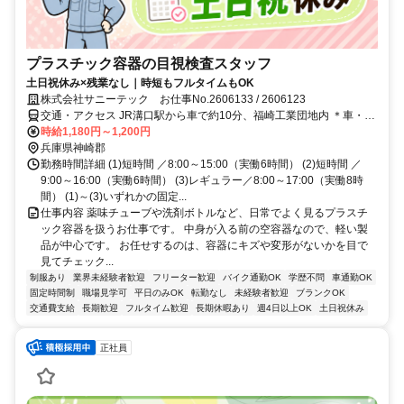
プラスチック容器の目視検査スタッフ
土日祝休み×残業なし｜時短もフルタイムもOK
株式会社サニーテック お仕事No.2606133 / 2606123
交通・アクセス JR溝口駅から車で約10分、福崎工業団地内 ＊車・バ
イク通勤OK
時給1,180円～1,200円
兵庫県神崎郡
勤務時間詳細 (1)短時間 ／8:00～15:00（実働6時間） (2)短時間 ／
9:00～16:00（実働6時間） (3)レギュラー／8:00～17:00（実働8時
間） (1)～(3)いずれかの固定...
仕事内容 薬味チューブや洗剤ボトルなど、日常でよく見るプラスチ
ック容器を扱うお仕事です。 中身が入る前の空容器なので、軽い製
品が中心です。 お任せするのは、容器にキズや変形がないかを目で
見てチェック...
制服あり
業界未経験者歓迎
フリーター歓迎
バイク通勤OK
学歴不問
車通勤OK
固定時間制
職場見学可
平日のみOK
転勤なし
未経験者歓迎
ブランクOK
交通費支給
長期歓迎
フルタイム歓迎
長期休暇あり
週4日以上OK
土日祝休み
正社員