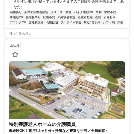
きやすい環境が整っています♪ 今までのご経験や適性を踏まえて、あ
なたに...
制服あり
業界未経験者歓迎
フリーター歓迎
バイク通勤OK
早朝
学歴不問
車通勤OK
職場見学可
経験不問
未経験者歓迎
経験者歓迎
夜間
研修あり
ブランクOK
交通費支給
長期歓迎
フルタイム歓迎
駅近5分以内
シフト制
深夜
同じ企業の求人
正社員
特別養護老人ホームの介護職員
未経験OK！賞与3.5ヶ月分＋扶養など豊富な手当／全員面接♪