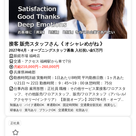
接客 販売スタッフさん《 オシャレめがね 》
2027年4月・オープニングスタッフ募集 入社祝い金5万円
眼鏡市場 福崎店
交通・アクセス 福崎駅から車で7分
月給210,000円～260,000円
兵庫県神崎郡
勤務時間詳細 実働時間：1日あたり8時間 平均勤務日数：1ヶ月あた
り21日 〜 22日 勤務時間： 9：45〜19：00 休憩時間： 75分
仕事内容 雇用形態：正社員 職種：その他サービス業接客/フロアスタ
ッフ、その他販売/フロアスタッフ、販売/フロアスタッフ（アパレル/
アクセサリー/インテリア） 【新規オープン】2027年4月・オープ...
制服あり
バイク通勤OK
車通勤OK
固定時間制
交通費全額支給
残業なし
研修あり
賞与あり
ブランクOK
交通費支給
社割あり
正社員