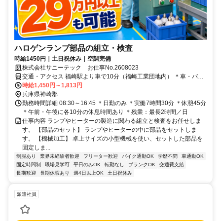
ハロゲンランプ部品の組立・検査
時給1450円｜土日祝休み｜空調完備
株式会社サニーテック お仕事No.2608023
交通・アクセス 福崎駅より車で10分（福崎工業団地内） ＊車・バイ
クOK
時給1,450円～1,813円
兵庫県神崎郡
勤務時間詳細 08:30～16:45 ＊日勤のみ ＊実働7時間30分 ＊休憩45分
＊午前・午後に各10分の休息時間あり ＊残業：最長2時間／日
仕事内容 ランプやヒーターの製造に関わる組立と検査をお任せしま
す。 【部品のセット】 ランプやヒーターの中に部品をセットしま
す。 【機械加工】 卓上サイズの小型機械を使い、セットした部品を
固定しま...
制服あり
業界未経験者歓迎
フリーター歓迎
バイク通勤OK
学歴不問
車通勤OK
固定時間制
職場見学可
平日のみOK
転勤なし
ブランクOK
交通費支給
長期歓迎
長期休暇あり
週4日以上OK
土日祝休み
派遣社員