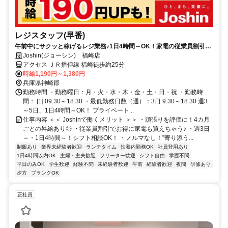
レジスタッフ(早番)
午前中にサクッと稼げるレジ業務♪1日4時間～OK！家電の従業員割引で
家計応援◎曜日・時間によって加給あり！
Joshin(ジョーシン) 福崎店
アクセス ＪＲ播但線 福崎徒歩約25分
時給1,190円～1,380円
兵庫県神崎郡
勤務時間 ・勤務曜日：月・火・水・木・金・土・日・祝 ・勤務時
間： [1] 09:30～18:30 ・最低勤務日数（週）：3日 9:30～18:30 週3
～5日、1日4時間～OK！ プライベート...
仕事内容 ＜＜ Joshinで働くメリット ＞＞ ・頑張りを評価に！4カ月
ごとの昇給あり◎ ・従業員割引でお得に家電も買えちゃう♪ ・週3日
～・1日4時間～！シフト相談OK！ ・ノルマなし！”寄り添う...
制服あり
業界未経験者歓迎
ランチタイム
扶養内勤務OK
社員登用あり
1日4時間以内OK
主婦・主夫歓迎
フリーター歓迎
シフト自由
学歴不問
平日のみOK
学生歓迎
経験不問
未経験者歓迎
午前
経験者歓迎
夜間
研修あり
夕方
ブランクOK
正社員