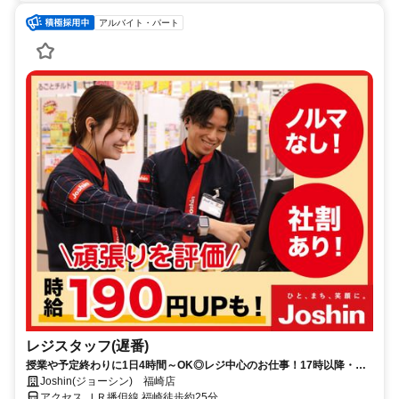
アルバイト・パート
レジスタッフ(遅番)
授業や予定終わりに1日4時間～OK◎レジ中心のお仕事！17時以降・土
日祝は加給あり！社割で家電がお得に♪
Joshin(ジョーシン) 福崎店
アクセス ＪＲ播但線 福崎徒歩約25分