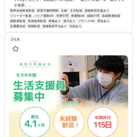
さ抜群」...
業界未経験者歓迎
変形労働時間制
主婦・主夫歓迎
資格取得支援あり
フリーター歓迎
バイク通勤OK
学歴不問
車通勤OK
経験不問
未経験者歓迎
経験者歓迎
有資格者歓迎
研修あり
賞与あり
ブランクOK
育休あり
交通費支給
長期歓迎
資格取得手当あり
社割あり
正社員