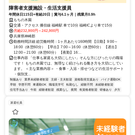
障害者支援施設・生活支援員
年間休日115日+有給20日｜賞与4.1ヶ月｜残業月0.9h
もちの木園
交通・アクセス 播但線 福崎駅 車で10分 福崎ICより車で15分
月給232,900円～242,900円
兵庫県神崎郡
勤務時間詳細 総労働時間：1ヶ月あたり160時間 【日勤】9:00～
18:00（休憩60分） 【早出】7:00～16:00（休憩60分） 【遅出】
12:00～21:00（休憩60分） 【夜勤】16:...
仕事内容 「仕事も家庭も大切にしたい」そんな方にぴったりの職場
です！ もちの木園では、無理なく続けられる働き方を大切にしてい
ます。 ＜主な業務内容＞ ・食事・入浴・排せつなどの生活サポート
・個別支...
制服あり
業界未経験者歓迎
主婦・主夫歓迎
資格取得支援あり
バイク通勤OK
早朝
学歴不問
車通勤OK
職場見学可
転勤なし
経験不問
未経験者歓迎
住宅手当あり
午前
経験者歓迎
残業なし
夜間
有資格者歓迎
研修あり
夕方
派遣社員