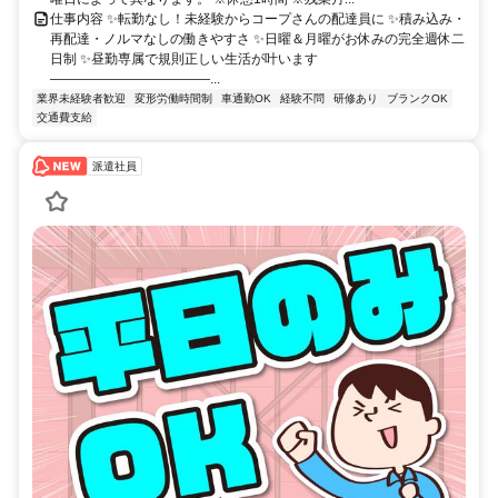
仕事内容 ✨転勤なし！未経験からコープさんの配達員に ✨積み込み・
再配達・ノルマなしの働きやすさ ✨日曜＆月曜がお休みの完全週休二
日制 ✨昼勤専属で規則正しい生活が叶います
――――――――――――...
業界未経験者歓迎
変形労働時間制
車通勤OK
経験不問
研修あり
ブランクOK
交通費支給
派遣社員