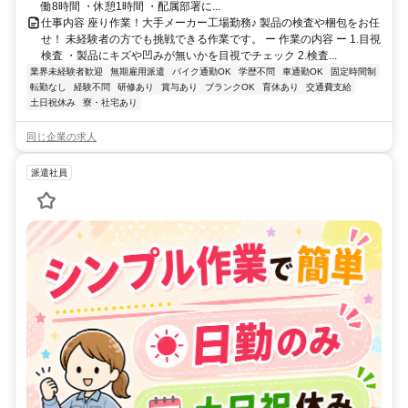
働8時間 ・休憩1時間 ・配属部署に...
仕事内容 座り作業！大手メーカー工場勤務♪ 製品の検査や梱包をお任
せ！ 未経験者の方でも挑戦できる作業です。 ー 作業の内容 ー 1.目視
検査 ・製品にキズや凹みが無いかを目視でチェック 2.検査...
業界未経験者歓迎
無期雇用派遣
バイク通勤OK
学歴不問
車通勤OK
固定時間制
転勤なし
経験不問
研修あり
賞与あり
ブランクOK
育休あり
交通費支給
土日祝休み
寮・社宅あり
同じ企業の求人
派遣社員