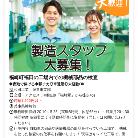
福崎町福田の工場内での機械部品の検査
◆夜勤で稼げる◆駅チカ◎車通勤◎未経験OK
和田工業 派遣事業部
交通・アクセス JR播但線「福崎駅」から徒歩4分
時給1,400円以上
兵庫県神崎郡
勤務時間詳細 20:10～5:25（実動8時間、休憩65分） ・残業月20～30
時間程度 ※部署により勤務時間帯に変動有（詳しくはお問い合わせ
ください）
仕事内容 自動車の部品や医療機器の部品を作っている工場で、 機械
を使った検査のお仕事をお願いします！ 現場はキレイな工場で、働