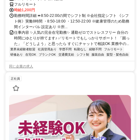
フルリモート
時給1,200円
勤務時間詳細 ⏩8:50-22:00の間でシフト制 ※会社指定シフト 《シフ
ト例》実働8時間 ・8:50-18:00 ・12:50-22:00 ※健康管理のため勤務
間インターバル 設定あり ※所...
仕事内容 ✨人気の完全在宅勤務✨ 通勤ゼロでストレスフリー 自分の
時間にゆとりが持てます♪ ✅リモートでもしっかりサポート！ 「困っ
た」「どうしよう」と思ったら すぐにチャットで相談OK 業務中の...
業界未経験者歓迎
社員登用あり
学歴不問
転勤なし
経験不問
フルリモート
研修あり
在宅OK
ブランクOK
交通費支給
シフト制
服装自由
髪型・髪色自由
同じ企業の求人
正社員