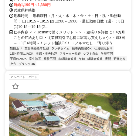
時給1,190円～1,380円
兵庫県神崎郡
勤務時間 ・勤務曜日：月・火・水・木・金・土・日・祝 ・勤務時
間： [1] 10:15～19:15 [2] 12:00～19:00 ・最低勤務日数（週）：3日
(1)10:15～19:15 (2...
仕事内容 ＜＜ Joshinで働くメリット ＞＞ ・頑張りを評価に！4カ月
ごとの昇給あり◎ ・従業員割引でお得に家電も買えちゃう♪ ・週3日
～・1日4時間～！シフト相談OK！ ・ノルマなし！”寄り添う...
制服あり
業界未経験者歓迎
ランチタイム
扶養内勤務OK
社員登用あり
1日4時間以内OK
主婦・主夫歓迎
フリーター歓迎
シフト自由
学歴不問
平日のみOK
学生歓迎
経験不問
未経験者歓迎
午前
経験者歓迎
夜間
研修あり
夕方
ブランクOK
アルバイト・パート