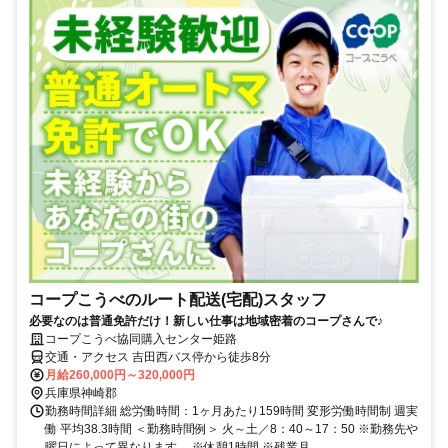
コープこうべのルート配送(宅配)スタッフ
必要なのは普通免許だけ！新しい仕事は地域密着のコープさんで♪
コープこうべ協同購入センター姫路
交通・アクセス 吉田西バス停から徒歩8分
月給260,000円～320,000円
兵庫県神崎郡
勤務時間詳細 総労働時間：1ヶ月あたり159時間 変形労働時間制 週実
働 平均38.3時間 ＜勤務時間例＞ 火～土／8：40～17：50 ※勤務先や
曜日によって異なります。 ※休憩1時間 ※残業月...