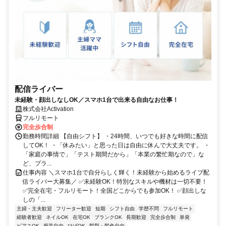
配信ライバー
未経験・顔出しなしOK／スマホ1台で出来る自由なお仕事！
株式会社Activation
フルリモート
完全歩合制
勤務時間詳細 【自由シフト】 ・24時間、いつでも好きな時間に配信
してOK！ ・「休みたい」と思った日は自由に休んで大丈夫です。 ・
「家庭の事情で」「テスト期間だから」「本業の繁忙期なので」な
ど、プラ...
仕事内容 ＼スマホ1台で自分らしく輝く！未経験から始めるライブ配
信ライバー大募集／ ✅未経験OK！特別なスキルや機材は一切不要！
✅完全在宅・フルリモート！全国どこからでも参加OK！ ✅顔出しな
しの「...
主婦・主夫歓迎
フリーター歓迎
短期
シフト自由
学歴不問
フルリモート
経験者歓迎
ネイルOK
在宅OK
ブランクOK
長期歓迎
完全歩合制
単発
ピアスOK
服装自由
ひげOK
髪型・髪色自由