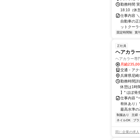
勤務時間 実
18:10（
仕事内容 
自動車の正規
ットクーラー
固定時間制
賞
正社員
ヘアカラ
ヘアカラー専門
月給235,0
交通・アク
兵庫県尼崎
勤務時間詳細
休憩は1時
】* ほぼ発生
仕事内容 *
有休あり）*
最高水準の基
制服あり
主婦
ネイルOK
ブラ
同じ企業の求人