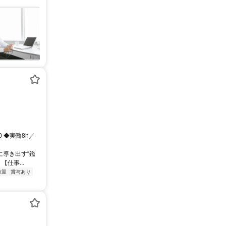
0 ◆実働8h／
に導き出す“鑑
仕事...
歓迎
賞与あり