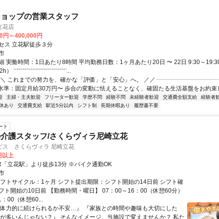
ショップの営業スタッフ
立花店
00円～400,000円
セス 立花駅徒歩３分
市
 実働時間：1日あたり8時間 平均勤務日数：1ヶ月あたり20日 〜 22日 9:30～19:3
¨¨¨¨¨¨¨¨¨¨¨¨¨¨¨¨¨¨¨¨¨¨¨¨¨...
＼＼ これまでの努力を、確かな「評価」と「安心」へ。 ／／ ┈┈┈┈┈┈┈┈┈┈
水準：固定月給30万円〜 歩合の変動に怯えることなく、確固たる生活基盤をお約束しま
迎
主婦・主夫歓迎
フリーター歓迎
学歴不問
経験不問
未経験者歓迎
交通費全額支給
経験者
休あり
交通費支給
駅近5分以内
シフト制
長期休暇あり
履歴書不要
ート
介護スタッフ/さくらヴィラ尼崎立花
ビス さくらヴィラ 尼崎立花
0円以上
R「立花駅」より徒歩13分 ※バイク通勤OK
市
シフトサイクル：1ヶ月 シフト提出期限：シフト開始の14日前 シフト確
ト開始の10日前 【勤務時間・曜日】 07：00～16：00（休憩60分）
1：00（休憩60...
『体力的に続けられるか不安…』 『家族との時間や趣味も大切にした
業が多いんじゃない？』 そんなイメージ、当施設で変えませんか？ 私た