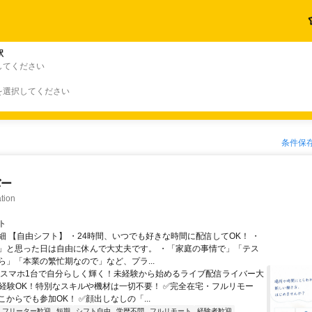
駅
してください
を選択してください
条件保
バー
tion
ト
細 【自由シフト】 ・24時間、いつでも好きな時間に配信してOK！ ・
」と思った日は自由に休んで大丈夫です。 ・「家庭の事情で」「テス
ら」「本業の繁忙期なので」など、プラ...
＼スマホ1台で自分らしく輝く！未経験から始めるライブ配信ライバー大
未経験OK！特別なスキルや機材は一切不要！ ✅完全在宅・フルリモー
からでも参加OK！ ✅顔出しなしの「...
フリーター歓迎
短期
シフト自由
学歴不問
フルリモート
経験者歓迎