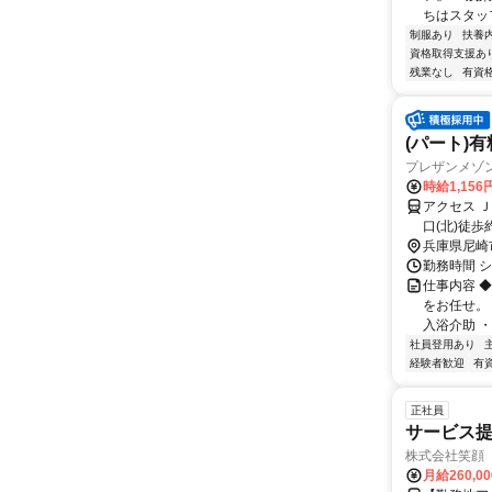
ちはスタッ
制服あり
扶養
資格取得支援あ
残業なし
有資
(パート)
プレザンメゾン
時給1,15
アクセス 
口(北)徒歩
ら徒歩約7
兵庫県尼崎
勤務時間 シ
仕事内容 ◆
をお任せ。
入浴介助 ・
社員登用あり
経験者歓迎
有
正社員
サービス提
株式会社笑顔
月給260,0