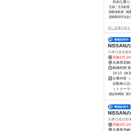
自由な暮ら
主婦・主夫歓迎
経験者歓迎
残
資格取得手当あ
同じ企業の求人
NISSA
兵庫日産自動
月給197,2
兵庫県尼崎
勤務時間 実
18:10（
仕事内容 
自動車の正規
ットクーラー
固定時間制
賞
NISSA
兵庫日産自動
月給197,2
兵庫県尼崎