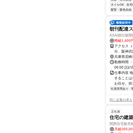
ネイルOK
在宅
髪型・髪色自由
朝刊配達
ASA(朝日新聞
時給1,400
アクセス 
分、阪神武
兵庫県尼崎
勤務時間 ・
06:00 [
仕事内容 
することは
お任せ。担
社員登用あり
同じ企業の求人
正社員
住宅の建
関西住宅販売
月給300,0