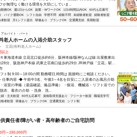
フが無理なく働ける環境を大切にしていま...
内勤務OK
週1日からOK
副業・WワークOK
1日4時間以内OK
60代も応募可
り
バイク通勤OK
シフト自由
学歴不問
経験不問
未経験者歓迎
経験者歓迎
格者歓迎
月1シフト提出
研修あり
ブランクOK
交通費支給
長期歓迎
アルバイト・パート
有料老人ホームの入浴介助スタッフ
 立花(有料老人ホーム)
6円以上
ＪＲ東海道本線 立花北口徒歩約6分、阪神本線/阪神なんば線 出屋敷東出
約28分、阪急神戸本線 武庫之荘南口徒歩約29分 JR神戸線「立花」駅か
分
市
フト制 9:00～18:00の間 勤務曜日,時間は 面接時にご相談ください。
- 仕事内容 -◆ 午前中3名、午後3～4名を目安にご入居者のお風呂介助
 ・浴室の準備（湯温確認、備品準備） ・個浴、機械浴・リフト浴での
脱衣、着衣の介助 ・洗身、洗...
主婦・主夫歓迎
60代も応募可
資格取得支援あり
フリーター歓迎
職場見学可
資格者歓迎
研修あり
ブランクOK
交通費支給
シフト制
供責任者/障がい者・高年齢者のご自宅訪問
00円～280,000円