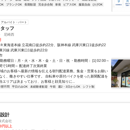
OK
ブランクOK
長期歓迎
完全歩合制
単発
ピアスOK
服装自由
ひげOK
アルバイト・パート
スタッフ
) 尼崎西
円
ＪＲ東海道本線 立花南口徒歩約22分、阪神本線 武庫川東口1徒歩約22
庫川線 武庫川東口1徒歩約22分
市
勤務曜日：月・火・水・木・金・土・日・祝 ・勤務時間： [1] 02:00～
1]の間で1時間～ 配達終了次第終業
地域のお客様へ最新の情報を伝える朝刊配達業務。集金・営業をお願い
なく、働きやすい仕事です。 自転車や原付バイクを使った新聞配達を
当エリアは決まっており、お客様と顔見知りに...
学歴不問
平日のみOK
未経験者歓迎
午前
週2・3日からOK
シフト制
築設計
株式会社
00円以上