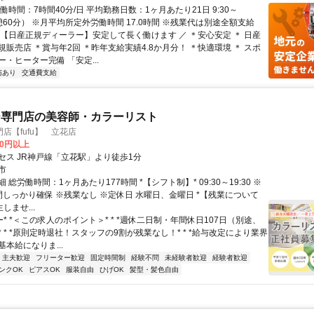
働時間：7時間40分/日 平均勤務日数：1ヶ月あたり21日 9:30～
休憩60分） ※月平均所定外労働時間 17.0時間 ※残業代は別途全額支給
＼【日産正規ディーラー】安定して長く働けます ／ ＊安心安定 ＊ 日産
販売店 ＊賞与年2回 ＊昨年支給実績4.8か月分！ ＊快適環境 ＊ スポ
・ヒーター完備 「安定...
与あり
交通費支給
ー専門店の美容師・カラーリスト
店【fufu】 立花店
00円以上
セス JR神戸線「立花駅」より徒歩1分
市
 総労働時間：1ヶ月あたり177時間 *【シフト制】* 09:30～19:30 ※
間しっかり確保 ※残業なし ※定休日 水曜日、金曜日 *【残業について
しませ...
ー* *＜この求人のポイント＞* * *週休二日制・年間休日107日（別途、
 * *原則定時退社！スタッフの9割が残業なし！* * *給与改定により業界
本給になりま...
・主夫歓迎
フリーター歓迎
固定時間制
経験不問
未経験者歓迎
経験者歓迎
ンクOK
ピアスOK
服装自由
ひげOK
髪型・髪色自由