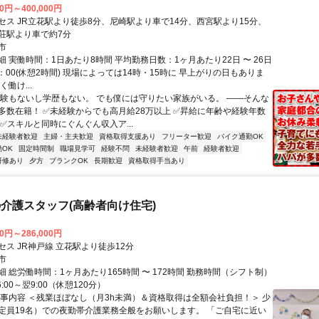
00円～400,000円
セス JR立花駅より徒歩8分、尼崎駅より車で14分、西宮駅より15分、
荘駅より車で約7分
市
 実働時間：1日あたり8時間 平均勤務日数：1ヶ月あたり22日 〜 26日
8：00(休憩2時間) 現場によっては14時・15時に 早上がりの日もありま
働け...
経験もないし学歴もない。 でも僕には守りたい家族がいる。 ――そんな
多数在籍！ ✅未経験からでも高月給28万以上 ✅昇給に年齢や経験年数
✅スキルと同時にぐんぐん収入ア...
未経験者歓迎
主婦・主夫歓迎
資格取得支援あり
フリーター歓迎
バイク通勤OK
OK
固定時間制
職場見学可
経験不問
未経験者歓迎
午前
経験者歓迎
研修あり
夕方
ブランクOK
長期歓迎
資格取得手当あり
介護スタッフ(高齢者向け住宅)
00円～286,000円
ス JR神戸線 立花駅より徒歩12分
市
 総労働時間：1ヶ月あたり165時間 〜 172時間 勤務時間（シフト制）
:00～翌9:00（休憩120分）
仕事内容 ＜残業ほぼなし（月3h未満）＆資格取得は全額会社負担！＞ 少
定員19名）での夜勤帯介護業務全般をお願いします。 「ご自宅に近い