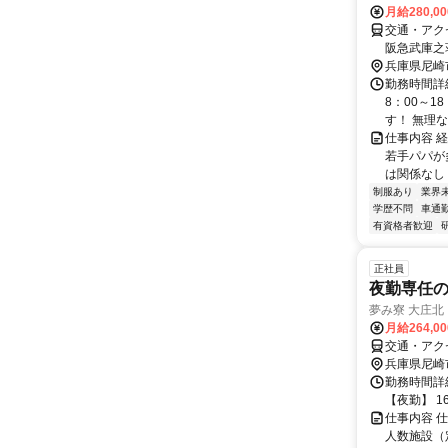
月給280,0
交通・アク
阪急武庫之
兵庫県尼崎
勤務時間詳細
8：00～1
す！ 無理なく
仕事内容 
若手パパが
は関係なし 
制服あり
業界
学歴不問
車通勤
有資格者歓迎
正社員
夜勤専任の
夢み寮 大庄北
月給264,0
交通・アクセ
兵庫県尼崎
勤務時間詳細
【夜勤】 16
仕事内容 
人数施設（