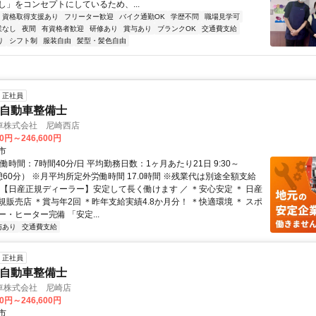
し」をコンセプトにしているため、...
資格取得支援あり
フリーター歓迎
バイク通勤OK
学歴不問
職場見学可
業なし
夜間
有資格者歓迎
研修あり
賞与あり
ブランクOK
交通費支給
り
シフト制
服装自由
髪型・髪色自由
正社員
Nの自動車整備士
車株式会社 尼崎西店
00円～246,600円
市
働時間：7時間40分/日 平均勤務日数：1ヶ月あたり21日 9:30～
休憩60分） ※月平均所定外労働時間 17.0時間 ※残業代は別途全額支給
＼【日産正規ディーラー】安定して長く働けます ／ ＊安心安定 ＊ 日産
販売店 ＊賞与年2回 ＊昨年支給実績4.8か月分！ ＊快適環境 ＊ スポ
・ヒーター完備 「安定...
与あり
交通費支給
正社員
Nの自動車整備士
車株式会社 尼崎店
00円～246,600円
市