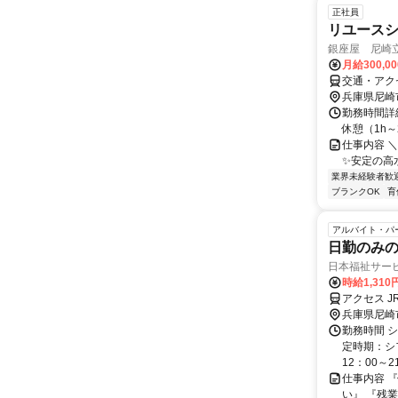
正社員
リユース
銀座屋 尼崎
月給300,0
交通・アク
兵庫県尼崎
勤務時間詳細
休憩（1h～2h） ¨¨
仕事内容 
✨安定の高
業界未経験者歓
ブランクOK
育
アルバイト・パ
日勤のみの
日本福祉サー
時給1,31
アクセス J
兵庫県尼崎
勤務時間 
定時期：シフ
12：00～2
仕事内容 
い』 『残