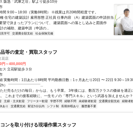
ス 阪急「武庫之荘」駅より徒歩10分
市
間 9:00～18:00（実働8時間） ※残業は月20時間程度です。
職種 住宅の建築設計 雇用形態 正社員 仕事内容 （A）建築図面の申請担当
要望で決まったプランについて、 建築図面への落とし込みと図面作
計の補助、建築申請（申請の...
場見学可
交通費全額支給
社会保険完備
商品等の査定・買取スタッフ
立花店
00円～400,000円
セス 立花駅徒歩３分
市
 実働時間：1日あたり8時間 平均勤務日数：1ヶ月あたり20日 〜 22日 9:30～19:3
¨¨¨¨¨¨¨¨¨¨¨¨¨¨¨¨¨¨¨¨¨¨¨¨¨...
「ただ売るだけの毎日」からは、もう卒業。 3年後には、数百万クラスの価値を適正
へ。 これまでの接客経験に、一生モノの「専門スキル」という武器を加えませんか？ 【
迎
主婦・主夫歓迎
フリーター歓迎
学歴不問
経験不問
未経験者歓迎
交通費全額支給
経験者
休あり
交通費支給
駅近5分以内
シフト制
長期休暇あり
履歴書不要
アコンを取り付ける現場作業スタッフ