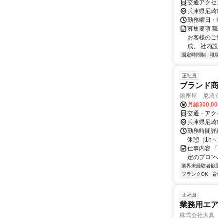
交通アクセ
兵庫県尼崎
勤務曜日・時
募集要項 
お客様のご
成、 社内設
固定時間制
職
正社員
ブランド
銀座屋 尼崎
月給300,0
交通・アク
兵庫県尼崎
勤務時間詳細
休憩（1h～2h） ¨¨
仕事内容 
定のプロ”
業界未経験者歓
ブランクOK
育
正社員
業務用エ
株式会社大真