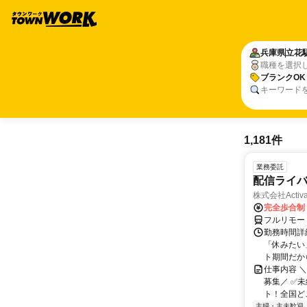
兵庫県
立花
職種を選択
ブランクOK
キーワード
1,181件
業務委託
配信ライ
株式会社Activa
完全歩合制
フルリモー
勤務時間詳
「休みたい
ト期間だか
仕事内容 
募集／ ✅
ト！全国どこ
主婦・主夫歓迎