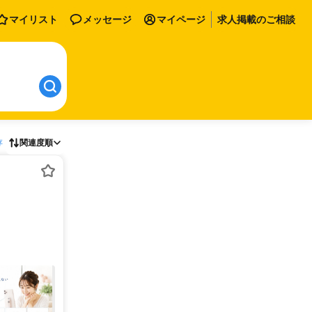
マイリスト
メッセージ
マイページ
求人掲載のご相談
存
関連度順