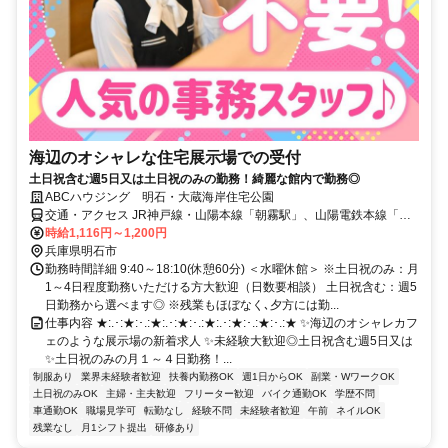
海辺のオシャレな住宅展示場での受付
土日祝含む週5日又は土日祝のみの勤務！綺麗な館内で勤務◎
ABCハウジング 明石・大蔵海岸住宅公園
交通・アクセス JR神戸線・山陽本線「朝霧駅」、山陽電鉄本線「大
蔵谷駅」各徒歩10分
時給1,116円～1,200円
兵庫県明石市
勤務時間詳細 9:40～18:10(休憩60分) ＜水曜休館＞ ※土日祝のみ：月
1～4日程度勤務いただける方大歓迎（日数要相談） 土日祝含む：週5
日勤務から選べます◎ ※残業もほぼなく､夕方には勤...
仕事内容 ★:.･:★:･.:★:.･:★:･.:★:.･:★:･.:★:･.:★ ✨海辺のオシャレカフ
ェのような展示場の新着求人 ✨未経験大歓迎◎土日祝含む週5日又は
✨土日祝のみの月１～４日勤務！...
制服あり
業界未経験者歓迎
扶養内勤務OK
週1日からOK
副業・WワークOK
土日祝のみOK
主婦・主夫歓迎
フリーター歓迎
バイク通勤OK
学歴不問
車通勤OK
職場見学可
転勤なし
経験不問
未経験者歓迎
午前
ネイルOK
残業なし
月1シフト提出
研修あり