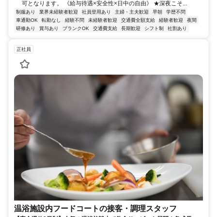
可となります。 《給与待遇×安全性×日中の自由》 ★深夜こそ...
制服あり
業界未経験者歓迎
社員登用あり
主婦・主夫歓迎
早朝
学歴不問
車通勤OK
転勤なし
経験不問
未経験者歓迎
交通費全額支給
経験者歓迎
夜間
研修あり
賞与あり
ブランクOK
交通費支給
長期歓迎
シフト制
社割あり
正社員
温浴施設内フードコートの接客・調理スタッフ