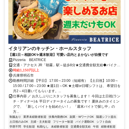
イタリアンのキッチン・ホールスタッフ
【週1日～相談OK✨週末歓迎】可愛い店内とまかないが自慢です
Pizzeria BEATRICE
交通・アクセス JR「朝霧」駅～徒歩8分★交通費全額支給◆バイク通
勤ok
時給1,150円以上
兵庫県明石市
勤務時間詳細 【平日】 17:00～23:00（短縮有） 【土日祝】10:00～
15:00 / 17:00～23:00 ★週1日～OK ★土曜or日曜シフトは、 希望日を
月2～4日書いてもらいます。...
仕事内容 ／ お久しぶりにスタッフを募集します！ 今回は土日祝(ラン
チ・ディナー)＆ 平日ディナータイムの募集です！ 夏休みのタイミン
グで、 「新しくバイトを始めたい！」 「週末バイトで探し中」の
方...
制服あり
業界未経験者歓迎
扶養内勤務OK
副業・WワークOK
隔週シフト提出
土日祝のみOK
主婦・主夫歓迎
フリーター歓迎
バイク通勤OK
シフト自由
学歴不問
学生歓迎
転勤なし
未経験者歓迎
交通費全額支給
午前
経験者歓迎