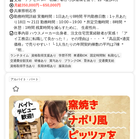
月給350,000円～650,000円
兵庫県明石市
勤務時間詳細 実働時間：1日あたり8時間 平均勤務日数：1ヶ月あた
り18日 〜 21日 勤務時間：10:00～19:00 ＊所定労働時間：8時間 ＊
休憩：1時間 残業時間を減らすために、 生産性向...
仕事内容 ハウスメーカー出身者、注文住宅営業経験者が実感！ 「ア
イ工務店に転職して良かった！」 その理由は・・・ ＊『高品質×適質
価格』で売りやすい！ └ 1人当たりの年間契約棟数の平均は7棟 ＊
『明...
ランチタイム
資格取得支援あり
学歴不問
車通勤OK
固定時間制
転勤なし
交通費全額支給
研修あり
賞与あり
ブランクOK
育休あり
交通費支給
資格取得手当あり
長期休暇あり
服装自由
アルバイト・パート