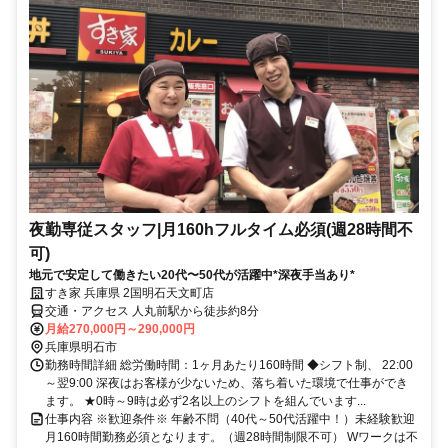
夜勤専従スタッフ|月160hフルタイム必須(週28時間不
可)
地元で安定して働きたい20代〜50代が活躍中*深夜手当あり*
すき家 兵庫県 2国明石天文町店
交通・アクセス 人丸前駅から徒歩約8分
月給270,000円～290,000円
兵庫県明石市
勤務時間詳細 総労働時間：1ヶ月あたり160時間 ◆シフト制、 22:00
～翌9:00 深夜はお客様が少ないため、落ち着いた環境で仕事ができ
ます。 ★0時～9時は必ず2名以上のシフトを組んでいます...
仕事内容 ※歓迎条件※ 年齢不問（40代～50代活躍中！）未経験歓迎
月160時間勤務必須となります。（週28時間制限不可） Wワークは不