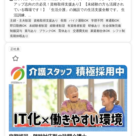
アップ志向の方必見！資格取得支援あり】 【未経験の方も活躍され
ている職場です！】 「生活介護」の施設での生活支援全般です。 生
活訓練、...
主婦・主夫歓迎
資格取得支援あり
長期
バイク通勤OK
学歴不問
車通勤OK
即日勤務OK
未経験者歓迎
経験者歓迎
有資格者歓迎
研修あり
社会保険完備
制服貸与
賞与あり
ブランクOK
育休あり
交通費支給
家庭都合休OK
シフト制
長期休暇あり
正社員