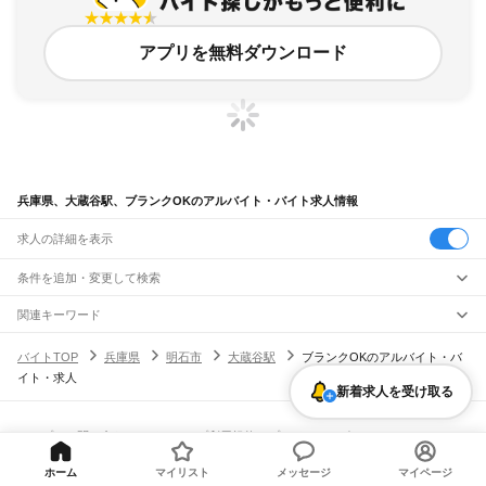
アプリを無料ダウンロード
兵庫県、大蔵谷駅、ブランクOKのアルバイト・バイト求人情報
求人の詳細を表示
条件を追加・変更して検索
市区町村を追加・変更
関連キーワード
完全在宅ワーク 全国
シール貼り 在宅
現在地周辺
ガチャガチャ
犬カフェ
兵庫県
駅を追加・変更
バイトTOP
兵庫県
明石市
大蔵谷駅
ブランクOKのアルバイト・バ
兵庫県
すべて
イト・求人
神戸市
すべて
職種を追加・変更
新着求人を受け取る
JR神戸線(大阪～神戸)
東灘区
灘区
兵庫区
長田区
須磨区
垂水区
北区
中央区
西区
尼崎駅
立花駅
甲子園口駅
西宮駅
さくら夙川駅
芦屋駅
甲南山手駅
摂津本山駅
住吉駅
飲食・フードサービス
姫路市
尼崎市
明石市
西宮市
洲本市
芦屋市
伊丹市
相生市
豊岡市
加古川市
赤穂市
特徴を追加・変更
六甲道駅
摩耶駅
灘駅
三ノ宮駅
元町駅
神戸駅
飲食・フードサービス
すべて
ヘルプ・お問い合わせ
サイトマップ
利用規約・プライバシーポリシー
西脇市
宝塚市
三木市
高砂市
川西市
小野市
三田市
加西市
丹波篠山市
養父市
ホールスタッフ
キッチンスタッフ
皿洗い・洗い場
精肉・鮮魚加工
給食調理
人気
[企業]求人広告の掲載相談
JR神戸線(神戸～姫路)
丹波市
南あわじ市
朝来市
淡路市
宍粟市
加東市
たつの市
川辺郡
多可郡
加古郡
雇用形態を追加・変更
パン屋（ベーカリー）
フードカウンター販売員
バー（BAR）・バーテンダー
日払いOK
高校生歓迎
学生歓迎
深夜の仕事
髪型・髪色自由
ひげOK
ネイルOK
ホーム
マイリスト
メッセージ
マイページ
神戸駅
兵庫駅
新長田駅
鷹取駅
須磨海浜公園駅
須磨駅
塩屋駅
垂水駅
舞子駅
朝霧駅
神崎郡
揖保郡
赤穂郡
佐用郡
美方郡