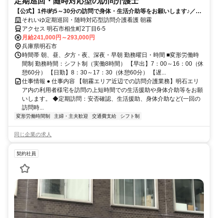
定期巡回・随時対応型の訪問介護士
【公式】1件/約5～30分の訪問で身体・生活介助等をお願いします♪／日
の出医療福祉グループ
それいゆ定期巡回・随時対応型訪問介護看護 朝霧
アクセス 明石市相生町2丁目6-5
月給241,000円～293,000円
兵庫県明石市
時間帯 朝、昼、夕方・夜、深夜・早朝 勤務曜日・時間 ■変形労働時
間制 勤務時間：シフト制（実働8時間） 【早出】7：00～16：00（休
憩60分） 【日勤】8：30～17：30（休憩60分） 【遅...
仕事情報 ● 仕事内容 【朝霧エリア近辺での訪問介護業務】明石エリ
ア内の利用者様宅を訪問の上短時間での生活援助や身体介助等をお願
いします。 ◆定期訪問：安否確認、生活援助、身体介助など(一回の
訪問時...
変形労働時間制
主婦・主夫歓迎
交通費支給
シフト制
同じ企業の求人
契約社員