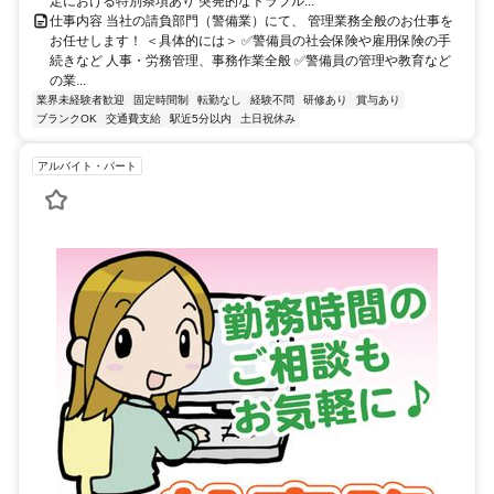
定における特別条項あり 突発的なトラブル...
仕事内容 当社の請負部門（警備業）にて、 管理業務全般のお仕事を
お任せします！ ＜具体的には＞ ✅警備員の社会保険や雇用保険の手
続きなど 人事・労務管理、事務作業全般 ✅警備員の管理や教育など
の業...
業界未経験者歓迎
固定時間制
転勤なし
経験不問
研修あり
賞与あり
ブランクOK
交通費支給
駅近5分以内
土日祝休み
アルバイト・パート