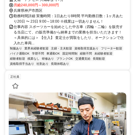
月給240,000円～300,000円
兵庫県神戸市西区
勤務時間詳細 実働時間：1日あたり8時間 平均勤務日数：1ヶ月あた
り20日 〜 23日 9:00～18:00 ※残業は一切ありません！
仕事内容 スポーツカーを始めとした中古車（四輪・二輪）を販売す
る当店にて、の販売準備から納車までの業務を担当いただきます！
＜具体的には＞ 【仕入】 査定士が買取をしたり、オークションで仕
入れた車両...
制服あり
業界未経験者歓迎
主婦・主夫歓迎
資格取得支援あり
フリーター歓迎
バイク通勤OK
学歴不問
車通勤OK
固定時間制
経験不問
未経験者歓迎
経験者歓迎
残業なし
研修あり
ブランクOK
交通費支給
長期歓迎
資格取得手当あり
社割あり
長期休暇あり
正社員