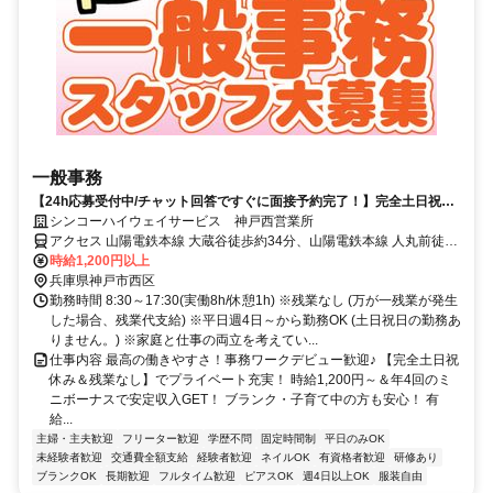
一般事務
【24h応募受付中/チャット回答ですぐに面接予約完了！】完全土日祝休
み＆基本残業ナシ！ミニボーナス年4回支給！ 未経験OKのバックオフィ
シンコーハイウェイサービス 神戸西営業所
ス事務♪
アクセス 山陽電鉄本線 大蔵谷徒歩約34分、山陽電鉄本線 人丸前徒歩
約35分、ＪＲ山陽本線 朝霧徒歩約43分 第二神明道路大蔵谷ICより車
時給1,200円以上
5分
兵庫県神戸市西区
勤務時間 8:30～17:30(実働8h/休憩1h) ※残業なし (万が一残業が発生
した場合、残業代支給) ※平日週4日～から勤務OK (土日祝日の勤務あ
りません。) ※家庭と仕事の両立を考えてい...
仕事内容 最高の働きやすさ！事務ワークデビュー歓迎♪ 【完全土日祝
休み＆残業なし】でプライベート充実！ 時給1,200円～＆年4回のミ
ニボーナスで安定収入GET！ ブランク・子育て中の方も安心！ 有
給...
主婦・主夫歓迎
フリーター歓迎
学歴不問
固定時間制
平日のみOK
未経験者歓迎
交通費全額支給
経験者歓迎
ネイルOK
有資格者歓迎
研修あり
ブランクOK
長期歓迎
フルタイム歓迎
ピアスOK
週4日以上OK
服装自由