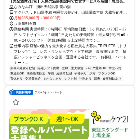
【完全週休2日制】人気の温浴施設内で飲食サービスを展開！急成長企
業の最前線へ。明石拠点で急成長する、温浴施設内のレストラン！の正
なみなみ汀 湧出天然温泉 龍の湯
社員×店舗スタッフ募集になります。集客施策や、新メニューの開発な
アクセス ＪＲ山陽本線 朝霧徒歩約7分、山陽電鉄本線 大蔵谷徒歩約
ど。多岐にわたり店舗をプロデュースすることが可能です。
11分、山陽電鉄本線 人丸前徒歩約17分
月給285,000円～300,000円
兵庫県明石市
勤務時間 実働時間：8時間/日 平均勤務日数：1ヶ月あたり20日～22
日 シフトサイクル：2週間 1日あたりの実働時間：最大8時間/日 ■9：
00～24:00(シフト・休憩1時間) ☆上記時間内でシ...
仕事内容 店舗の魅力を最大化する正社員を大募集 TRIPLETS（トリ
プレッツ）は、レストランからアウトドア施設・温浴施設まで、 幅
広いレジャービジネスを企画・運営する会社です。 お客様・パート
ナー・...
業界未経験者歓迎
隔週シフト提出
主婦・主夫歓迎
バイク通勤OK
学歴不問
車通勤OK
未経験者歓迎
午前
経験者歓迎
研修あり
夕方
ブランクOK
育休あり
交通費支給
まかないあり
シフト制
社割あり
深夜
食事補助あり
アルバイト・パート