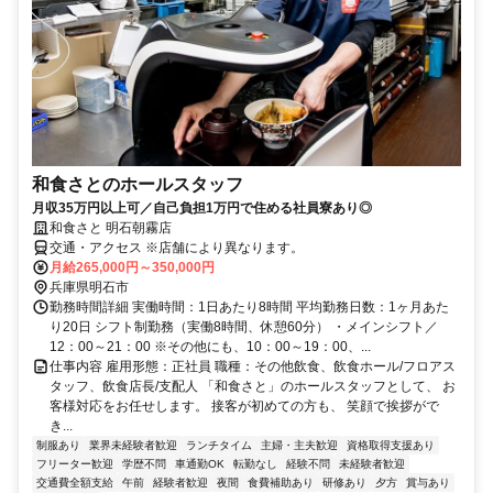
和食さとのホールスタッフ
月収35万円以上可／自己負担1万円で住める社員寮あり◎
和食さと 明石朝霧店
交通・アクセス ※店舗により異なります。
月給265,000円～350,000円
兵庫県明石市
勤務時間詳細 実働時間：1日あたり8時間 平均勤務日数：1ヶ月あた
り20日 シフト制勤務（実働8時間、休憩60分） ・メインシフト／
12：00～21：00 ※その他にも、10：00～19：00、...
仕事内容 雇用形態：正社員 職種：その他飲食、飲食ホール/フロアス
タッフ、飲食店長/支配人 「和食さと」のホールスタッフとして、 お
客様対応をお任せします。 接客が初めての方も、 笑顔で挨拶がで
き...
制服あり
業界未経験者歓迎
ランチタイム
主婦・主夫歓迎
資格取得支援あり
フリーター歓迎
学歴不問
車通勤OK
転勤なし
経験不問
未経験者歓迎
交通費全額支給
午前
経験者歓迎
夜間
食費補助あり
研修あり
夕方
賞与あり