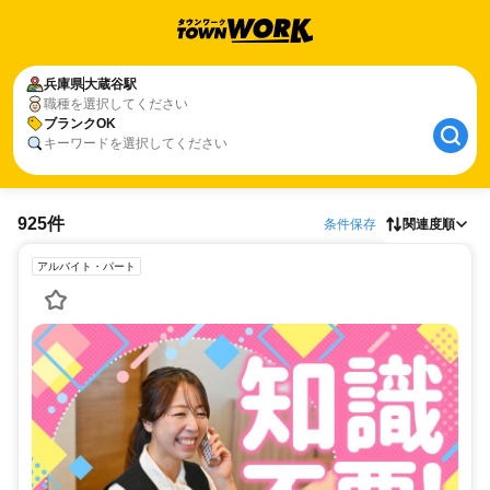
兵庫県
大蔵谷駅
職種を選択してください
ブランクOK
キーワードを選択してください
925件
条件保存
関連度順
アルバイト・パート