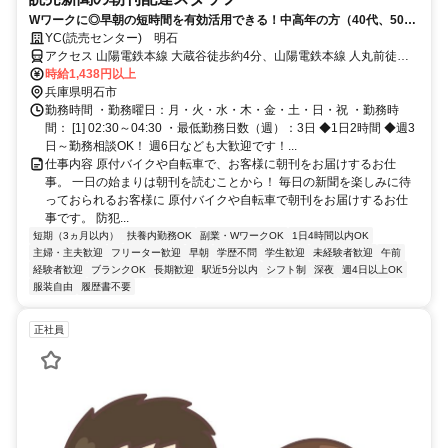
Wワークに◎早朝の短時間を有効活用できる！中高年の方（40代、50
代、60代）も活躍中！
YC(読売センター) 明石
アクセス 山陽電鉄本線 大蔵谷徒歩約4分、山陽電鉄本線 人丸前徒歩
約5分、山陽電鉄本線 山陽明石東出口徒歩約16分
時給1,438円以上
兵庫県明石市
勤務時間 ・勤務曜日：月・火・水・木・金・土・日・祝 ・勤務時
間： [1] 02:30～04:30 ・最低勤務日数（週）：3日 ◆1日2時間 ◆週3
日～勤務相談OK！ 週6日なども大歓迎です！...
仕事内容 原付バイクや自転車で、お客様に朝刊をお届けするお仕
事。 一日の始まりは朝刊を読むことから！ 毎日の新聞を楽しみに待
っておられるお客様に 原付バイクや自転車で朝刊をお届けするお仕
事です。 防犯...
短期（3ヵ月以内）
扶養内勤務OK
副業・WワークOK
1日4時間以内OK
主婦・主夫歓迎
フリーター歓迎
早朝
学歴不問
学生歓迎
未経験者歓迎
午前
経験者歓迎
ブランクOK
長期歓迎
駅近5分以内
シフト制
深夜
週4日以上OK
服装自由
履歴書不要
正社員