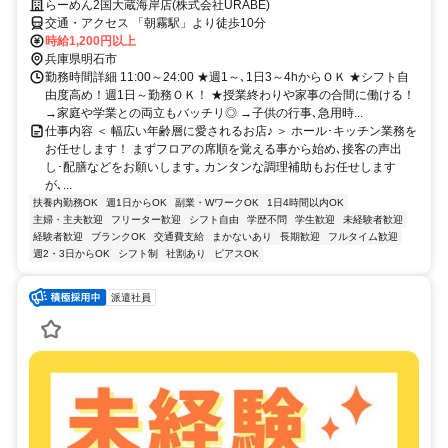
らーめん2国大蔵海岸店(株式会社URABE)
交通・アクセス 「朝霧駅」より徒歩10分
時給1,200円以上
兵庫県明石市
勤務時間詳細 11:00～24:00 ★週1～､1日3～4hからＯＫ ★シフト自
由度高め！週1日～勤務ＯＫ！ ★授業終わりや家事の合間に働ける！
→家庭や学業との両立もバッチリ◎ →子供の行事､急用時...
仕事内容 ＜ 幅広い年齢層に愛されるお店♪ ＞ ホール･キッチン業務を
お任せします！ まずフロアの席順を覚える事から始め､接客の声出
し･配膳などをお願いします｡ カンタンな調理補助もお任せします
が､...
扶養内勤務OK
週1日からOK
副業・WワークOK
1日4時間以内OK
主婦・主夫歓迎
フリーター歓迎
シフト自由
学歴不問
学生歓迎
未経験者歓迎
経験者歓迎
ブランクOK
交通費支給
まかないあり
長期歓迎
フルタイム歓迎
週2・3日からOK
シフト制
社割あり
ピアスOK
派遣社員