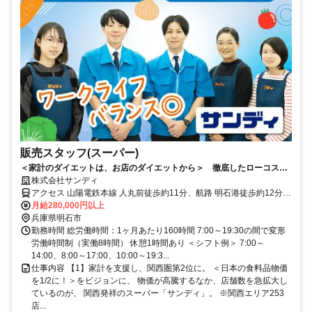
販売スタッフ(スーパー)
＜家計のダイエットは、お店のダイエットから＞ 徹底したローコスト
オペレーションで、余分なムダをカット。家計費のダイエットをサポー
株式会社サンディ
トする価格で、圧倒的な支持を獲得！ 流通業界にイノベーションを起
アクセス 山陽電鉄本線 人丸前徒歩約11分、航路 明石港徒歩約12分、
こす一員に。＜社員へは手厚い投資を継続＞主任職の【年収730万円】
山陽電鉄本線 山陽明石東出口徒歩約14分 ※公共交通機関を利用した
月給280,000円以上
は業界トップクラス。未経験者も28万円以上。【賞与5.43ヶ月】。海外
1時間半以内のエリア上記勤務地以外での勤務の可能性あり。詳しく
兵庫県明石市
研修や早期の昇進・昇格あり。営業は19:30までで、【残業ほぼなし】
は面接にて。
勤務時間 総労働時間：1ヶ月あたり160時間 7:00～19:30の間で変形
と労働時間のダイエットも積極推進中！
労働時間制（実働8時間） 休憩1時間あり ＜シフト例＞ 7:00～
14:00、8:00～17:00、10:00～19:3...
仕事内容 【1】家計を支援し、関西圏第2位に。 ＜日本の食料品物価
を1/2に！＞をビジョンに、 物価が高騰するなか、店舗数を急拡大し
ているのが、 関西発祥のスーパー「サンディ」。 ※関西エリア253
店...