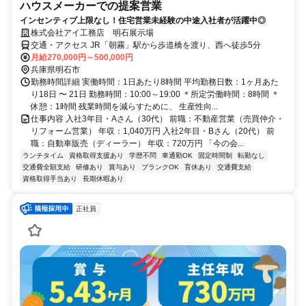
ハウスメーカーでの提案営業
インセンティブ上限なし！住宅営業未経験の中途入社者が活躍中◎
株式会社アイ工務店 明石展示場
交通・アクセス JR「朝霧」駅から歩道橋を渡り、西へ徒歩5分
月給270,000円～500,000円
兵庫県明石市
勤務時間詳細 実働時間：1日あたり8時間 平均勤務日数：1ヶ月あた
り18日 〜 21日 勤務時間：10:00～19:00 ＊所定労働時間：8時間 ＊
休憩：1時間 残業時間を減らすために、 生産性向...
仕事内容 入社3年目・Aさん（30代） 前職：不動産営業（売買仲介・
リフォーム営業） 年収：1,040万円 入社2年目・Bさん（20代） 前
職：自動車販売（ディーラー） 年収：720万円 「今の会...
ランチタイム
資格取得支援あり
学歴不問
車通勤OK
固定時間制
転勤なし
交通費全額支給
研修あり
賞与あり
ブランクOK
育休あり
交通費支給
資格取得手当あり
長期休暇あり
正社員