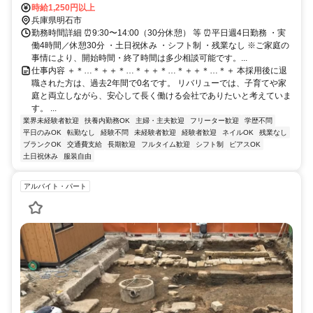
時給1,250円以上
兵庫県明石市
勤務時間詳細 ⏰9:30〜14:00（30分休憩） 等 ⏰平日週4日勤務 ・実
働4時間／休憩30分 ・土日祝休み ・シフト制 ・残業なし ※ご家庭の
事情により、開始時間・終了時間は多少相談可能です。...
仕事内容 ＋＊…＊＋＋＊…＊＋＋＊…＊＋＋＊…＊＋ 本採用後に退
職された方は、過去2年間で0名です。 リバリューでは、子育てや家
庭と両立しながら、安心して長く働ける会社でありたいと考えていま
す。 ...
業界未経験者歓迎
扶養内勤務OK
主婦・主夫歓迎
フリーター歓迎
学歴不問
平日のみOK
転勤なし
経験不問
未経験者歓迎
経験者歓迎
ネイルOK
残業なし
ブランクOK
交通費支給
長期歓迎
フルタイム歓迎
シフト制
ピアスOK
土日祝休み
服装自由
アルバイト・パート