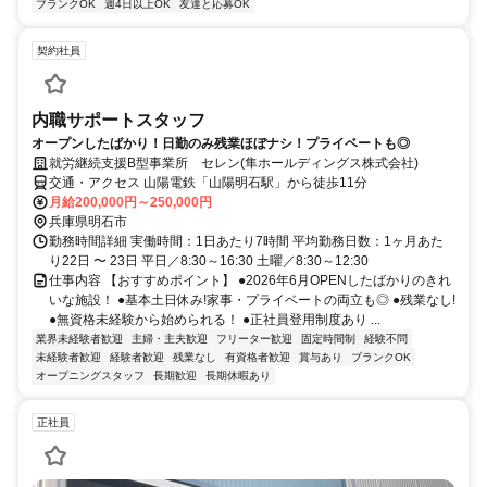
ブランクOK
週4日以上OK
友達と応募OK
契約社員
内職サポートスタッフ
オープンしたばかり！日勤のみ残業ほぼナシ！プライベートも◎
就労継続支援B型事業所 セレン(隼ホールディングス株式会社)
交通・アクセス 山陽電鉄「山陽明石駅」から徒歩11分
月給200,000円～250,000円
兵庫県明石市
勤務時間詳細 実働時間：1日あたり7時間 平均勤務日数：1ヶ月あた
り22日 〜 23日 平日／8:30～16:30 土曜／8:30～12:30
仕事内容 【おすすめポイント】 ●2026年6月OPENしたばかりのきれ
いな施設！ ●基本土日休み!家事・プライベートの両立も◎ ●残業なし!
●無資格未経験から始められる！ ●正社員登用制度あり ...
業界未経験者歓迎
主婦・主夫歓迎
フリーター歓迎
固定時間制
経験不問
未経験者歓迎
経験者歓迎
残業なし
有資格者歓迎
賞与あり
ブランクOK
オープニングスタッフ
長期歓迎
長期休暇あり
正社員