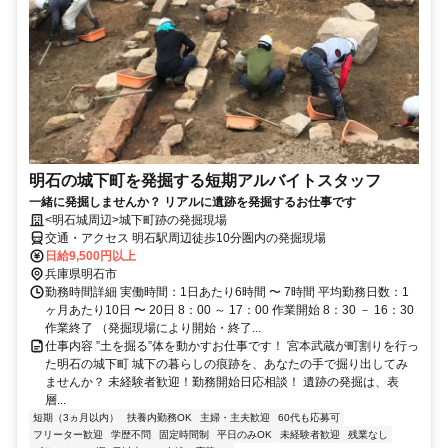
明石の城下町を発掘する短期アルバイトスタッフ
一緒に発掘しませんか？ リアルに遺跡を発掘するお仕事です
<明石城周辺>城下町跡の発掘現場
交通・アクセス 明石駅周辺徒歩10分圏内の発掘現場
日給9,500円以上
兵庫県明石市
勤務時間詳細 実働時間：1日あたり6時間 〜 7時間 平均勤務日数：1
ヶ月あたり10日 〜 20日 8：00 ～ 17：00 作業開始 8：30 － 16：30
作業終了 （発掘現場により開始・終了...
仕事内容 ”土を掘る”体を動かすお仕事です！ 宮本武蔵が町割りを行っ
た明石の城下町 城下の暮らしの痕跡を、あなたの手で掘り出してみ
ませんか？ 未経験者歓迎！勤務開始日応相談！ 遺跡の発掘は、表
層...
短期（3ヵ月以内）
扶養内勤務OK
主婦・主夫歓迎
60代も応募可
フリーター歓迎
学歴不問
固定時間制
平日のみOK
未経験者歓迎
残業なし