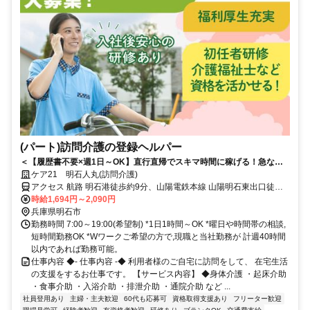
(パート)訪問介護の登録ヘルパー
＜【履歴書不要×週1日～OK】直行直帰でスキマ時間に稼げる！急なキ
ャンセルも手当有！定年無し！＞★履歴書の準備不要★未経験者OK！働
ケア21 明石人丸(訪問介護)
きやすいシフト制！急なキャンセルが発生した場合でも手当で給与を補
アクセス 航路 明石港徒歩約9分、山陽電鉄本線 山陽明石東出口徒歩
償！
約10分、山陽電鉄本線 人丸前徒歩約9分 JR神戸線「明石」駅から徒
時給1,694円～2,090円
歩約11分
兵庫県明石市
勤務時間 7:00～19:00(希望制) *1日1時間～OK *曜日や時間帯の相談,
短時間勤務OK *Wワークご希望の方で,現職と当社勤務が 計週40時間
以内であれば勤務可能。
仕事内容 ◆- 仕事内容 -◆ 利用者様のご自宅に訪問をして、 在宅生活
の支援をするお仕事です。 【サービス内容】 ◆身体介護 ・起床介助
・食事介助 ・入浴介助 ・排泄介助 ・通院介助 など ...
社員登用あり
主婦・主夫歓迎
60代も応募可
資格取得支援あり
フリーター歓迎