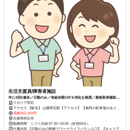
生活支援員/障害者施設
年に4回5連休／日勤のみ／有給休暇100％消化を推奨／資格取得補助制
度
ラポリア明石
アクセス 【駅名】 山陽明石駅【アクセス】 【無料の駐車場がありま
す】 山陽電鉄本線 山陽明石駅から徒歩で13分
月給262,160円
兵庫県明石市
勤務時間・シフト詳細 07:30~18:00（休憩60分）
仕事内容 【日勤のみの勤務でワークライフバランス◎】 【キャリア