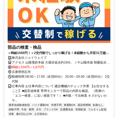
部品の検査・検品
＜時給1500円！＞2交代制でしっかり稼げる！未経験から月収31万超え
目指せる！
株式会社ジェイウェイブ
アクセス 山陽電鉄本線 大蔵谷徒歩約18分、ＪＲ山陽本線 朝霧徒歩約
25分、山陽電鉄本線 人丸前徒歩約25分 JR「朝霧」から徒歩25分
時給1,500円～1,875円
兵庫県明石市
勤務時間 08:00～17:00（休憩60分） 20:00～05:00（休憩60分） 2交
代制
仕事内容 お仕事内容について 建設機械のチェック作業 【お任せする
こと】 ■超音波検査 専用モニターで部品の内部を確認。 （医療の
「エコー検査」に近い感覚です！） ■外観・寸法検査 キズがないか、
サ...
業界未経験者歓迎
バイク通勤OK
学歴不問
車通勤OK
固定時間制
転勤なし
経験不問
午前
夜間
夕方
ブランクOK
交通費支給
長期歓迎
フルタイム歓迎
深夜
週4日以上OK
土日祝休み