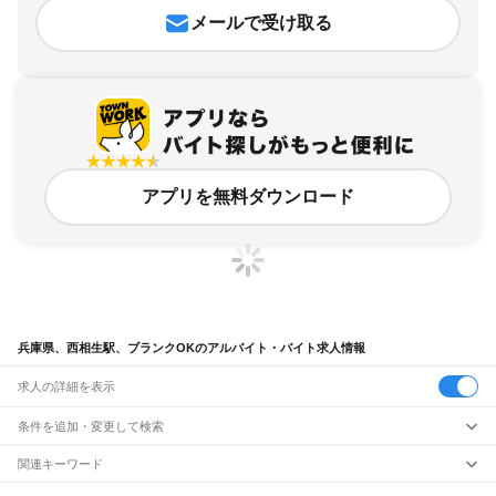
メールで受け取る
アプリを無料ダウンロード
兵庫県、西相生駅、ブランクOKのアルバイト・バイト求人情報
求人の詳細を表示
条件を追加・変更して検索
市区町村を追加・変更
関連キーワード
完全在宅ワーク 全国
シール貼り 在宅
現在地周辺
ガチャガチャ
犬カフェ
兵庫県