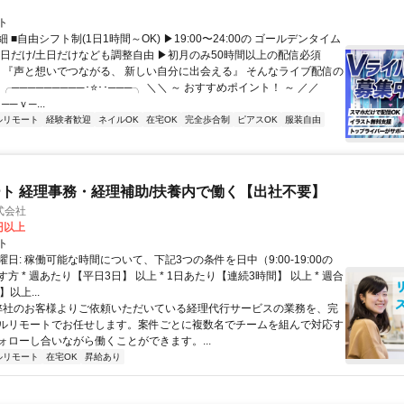
ト
 ■自由シフト制(1日1時間～OK) ▶19:00〜24:00の ゴールデンタイム
平日だけ/土日だけなども調整自由 ▶初月のみ50時間以上の配信必須
／ 『声と想いでつながる、 新しい自分に出会える』 そんなライブ配信の
 ╭─────────･⭐･･───╮ ＼＼ ～ おすすめポイント！ ～ ／／
──ｖ─...
ルリモート
経験者歓迎
ネイルOK
在宅OK
完全歩合制
ピアスOK
服装自由
ト 経理事務・経理補助/扶養内で働く【出社不要】
式会社
2円以上
ト
日: 稼働可能な時間について、下記3つの条件を日中（9:00-19:00の
方 * 週あたり【平日3日】 以上 * 1日あたり【連続3時間】 以上 * 週合
以上...
 弊社のお客様よりご依頼いただいている経理代行サービスの業務を、完
ルリモートでお任せします。案件ごとに複数名でチームを組んで対応す
ォローし合いながら働くことができます。...
ルリモート
在宅OK
昇給あり