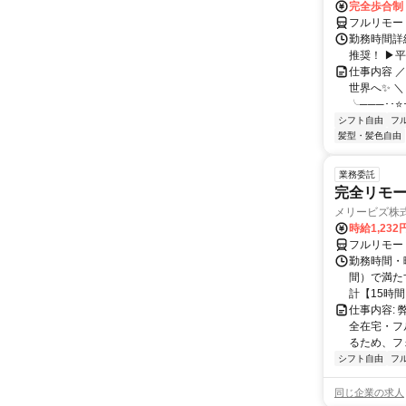
完全歩合制
フルリモー
勤務時間詳細
推奨！ ▶
仕事内容 
世界へ✨ ＼
╰───･･⭐･
シフト自由
フ
髪型・髪色自由
業務委託
完全リモー
メリービズ株
時給1,23
フルリモー
勤務時間・曜
間）で満たす
計【15時間】
仕事内容:
全在宅・フ
るため、フ
シフト自由
フ
同じ企業の求人