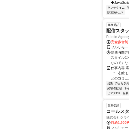
◆JavaScr
ランチタイム
駅近5分以内
業務委託
配信スタ
Palette Agenc
完全歩合制
フルリモー
勤務時間詳
スタイルに
なので」など
仕事内容 
･:*+.\
とのコミュニ
短期（3ヵ月以
経験者歓迎
ネ
ピアスOK
服装
業務委託
コールスタ
株式会社クラ
時給1,90
フルリモー