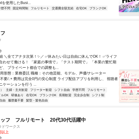
iptを使用したBusi...
学歴不問
固定時間制
フルリモート
交通費全額支給
在宅OK
ブランクOK
ッフ
y
ト
細 ＼全てアナタ次第！✨／ ✅休みたい日は自由に休んでOK！ ✅ライフ
合わせて働ける！ 「家庭の事情で」「テスト期間で」 「本業の繁忙期
、 プライベート都合での調整も...
雇用形態：業務委託 職種：その他芸能、モデル、声優/ナレーター
顔出し不要/.:+ 費用は完全0円の安心制度 ライブ配信アプリを利用し、 視聴者
ケーションを行う ...
内）
主婦・主夫歓迎
フリーター歓迎
シフト自由
学歴不問
フルリモート
イルOK
研修あり
在宅OK
ブランクOK
長期歓迎
完全歩合制
シフト制
自由
履歴書不要
髪型・髪色自由
ッフ フルリモート 20代30代活躍中
ウドワークス
0円以上
ト