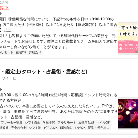
式会社
2円以上
ト
日: 稼働可能な時間について、下記3つの条件を日中（9:00-19:00の
方 * 週あたり【平日3日】 以上 * 1日あたり【連続3時間】 以上 * 週合
以上...
 弊社のお客様よりご依頼いただいている経理代行サービスの業務を、完
ルリモートでお任せします。案件ごとに複数名でチームを組んで対応す
ォローし合いながら働くことができます。...
ルリモート
在宅OK
昇給あり
・鑑定士(タロット・占星術・霊感など)
ーワイ・ピー
ト
 9:00～翌２:00のうち8時間 (最短4時間～応相談) ＊シフト時間外にも
できる方歓迎
「占いの力で、本当に必要としている人の 支えになりたい。」 TYPは、
・決済・事務を すべて運営が担当。 あなたは“鑑定そのもの”に集中でき
ット・占星術・霊感など、...
フリーター歓迎
シフト自由
学歴不問
フルリモート
経験者歓迎
ネイルOK
期歓迎
完全歩合制
シフト制
ピアスOK
服装自由
ひげOK
髪型・髪色自由