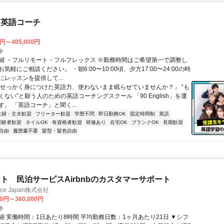
な英語コーチ
0円～405,000円
ト
細 ・フルリモート・フルフレックス ※勤務時間はご希望第一で調整し
気軽にご相談ください。 ・朝6:00〜10:00頃、夕方17:00〜24:00の時
レッスンを提供して...
「せっかく身につけた英語力、使わないまま眠らせていませんか？」 “も
ない”と願う人のための英語コーチングスクール 「90 English」を運
。 「英語コーチ」と聞く...
主婦・主夫歓迎
フリーター歓迎
学歴不問
即日勤務OK
固定時間制
英語
経験者歓迎
ネイルOK
有資格者歓迎
研修あり
在宅OK
ブランクOK
長期歓迎
自由
履歴書不要
髪型・髪色自由
ト 民泊サービスAirbnbのカスタマーサポート
ance Japan株式会社
00円～360,000円
ト
細 実働時間：1日あたり8時間 平均勤務日数：1ヶ月あたり21日 ▼シフ