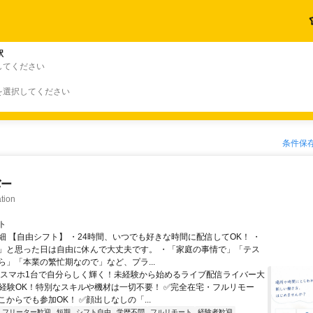
駅
してください
を選択してください
条件保
バー
tion
ト
細 【自由シフト】 ・24時間、いつでも好きな時間に配信してOK！ ・
」と思った日は自由に休んで大丈夫です。 ・「家庭の事情で」「テス
ら」「本業の繁忙期なので」など、プラ...
＼スマホ1台で自分らしく輝く！未経験から始めるライブ配信ライバー大
未経験OK！特別なスキルや機材は一切不要！ ✅完全在宅・フルリモー
からでも参加OK！ ✅顔出しなしの「...
フリーター歓迎
短期
シフト自由
学歴不問
フルリモート
経験者歓迎