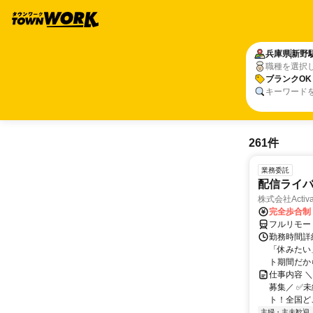
兵庫県
新野
職種を選択
ブランクOK
キーワード
261件
業務委託
配信ライ
株式会社Activa
完全歩合制
フルリモー
勤務時間詳
「休みたい
ト期間だか
仕事内容 
募集／ ✅
ト！全国どこ
主婦・主夫歓迎