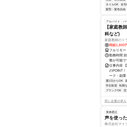
ネイルOK
在宅
髪型・髪色自由
アルバイト・パ
【家庭教師
科など)
家庭教師のト
時給1,800
フルリモー
勤務時間 
整が可能で
仕事内容 
のPOINT
ーク・副業も
週1日からOK
学生歓迎
転勤
ブランクOK
交
同じ企業の求人
業務委託
声を使っ
株式会社マト