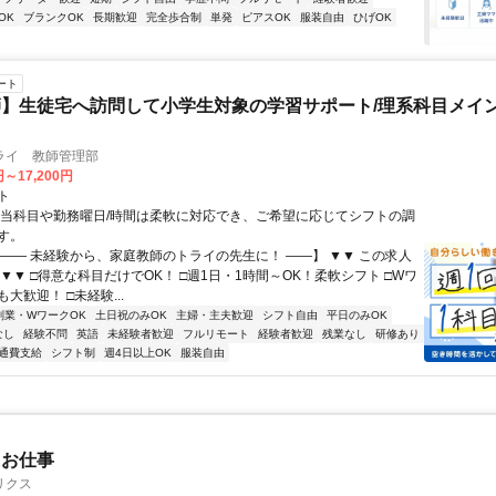
OK
ブランクOK
長期歓迎
完全歩合制
単発
ピアスOK
服装自由
ひげOK
ート
】生徒宅へ訪問して小学生対象の学習サポート/理系科目メイン
ライ 教師管理部
円～17,200円
ト
担当科目や勤務曜日/時間は柔軟に対応でき、ご希望に応じてシフトの調
す。
【―― 未経験から、家庭教師のトライの先生に！ ――】 ▼▼ この求人
！ ▼▼ □得意な科目だけでOK！ □週1日・1時間～OK！柔軟シフト □Wワ
大歓迎！ □未経験...
副業・WワークOK
土日祝のみOK
主婦・主夫歓迎
シフト自由
平日のみOK
なし
経験不問
英語
未経験者歓迎
フルリモート
経験者歓迎
残業なし
研修あり
通費支給
シフト制
週4日以上OK
服装自由
たお仕事
リクス