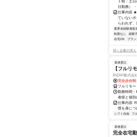
ト制：土日
日勤務） ・
仕事内容 
ていないポ
らわれず、新
業界未経験者歓
転勤なし
経験
在宅OK
ブラン
同じ企業の求人
業務委託
【フルリモ
RIZAP株式会
完全歩合制
フルリモー
勤務時間・
者様と個別
仕事内容:
慣を身につ
シフト自由
フ
業務委託
完全在宅勤