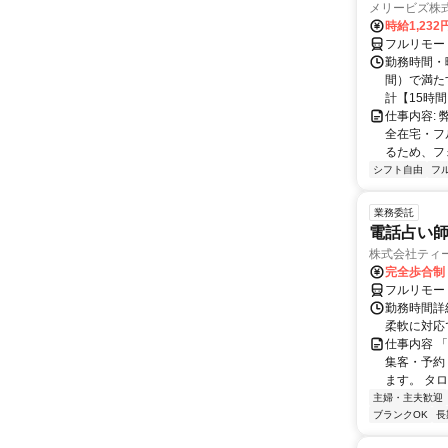
メリービズ株
時給1,23
フルリモー
勤務時間・曜
間）で満たす
計【15時間】
仕事内容:
全在宅・フ
るため、フ
シフト自由
フ
業務委託
電話占い師
株式会社ティ
完全歩合制
フルリモー
勤務時間詳細
柔軟に対応
仕事内容 
集客・予約
ます。 タロ
主婦・主夫歓迎
ブランクOK
長