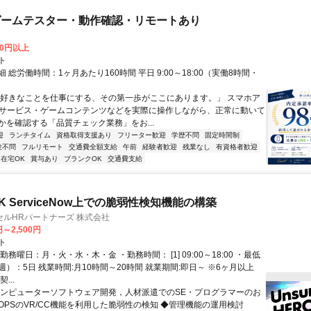
ゲームテスター・動作確認・リモートあり
00円以上
ト
 総労働時間：1ヶ月あたり160時間 平日 9:00～18:00（実働8時間・
）
「好きなことを仕事にする、その第一歩がここにあります。」 スマホア
bサービス・ゲームコンテンツなどを実際に操作しながら、正常に動いて
かを確認する「品質チェック業務」をお...
迎
ランチタイム
資格取得支援あり
フリーター歓迎
学歴不問
固定時間制
験不問
フルリモート
交通費全額支給
午前
経験者歓迎
残業なし
有資格者歓迎
在宅OK
賞与あり
ブランクOK
交通費支給
 ServiceNow上での脆弱性検知機能の構築
ルHRパートナーズ 株式会社
円～2,500円
ト
勤務曜日：月・火・水・木・金 ・勤務時間： [1] 09:00～18:00 ・最低
）：5日 残業時間:月10時間～20時間 就業期間:即日～ ※6ヶ月以上
...
コンピューターソフトウェア開発，人材派遣でのSE・プログラマーのお
cOPSのVR/CC機能を利用した脆弱性の検知 ◆管理機能の運用検討