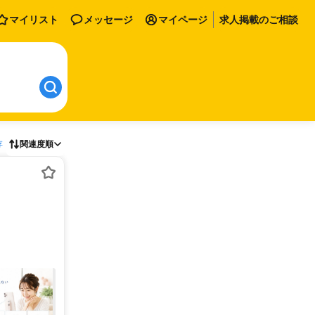
マイリスト
メッセージ
マイページ
求人掲載のご相談
存
関連度順