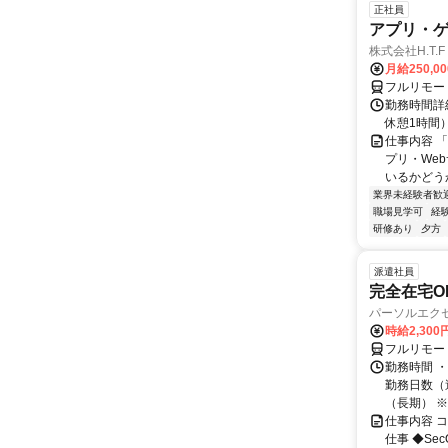
正社員
アプリ・
株式会社H.T.F
月給250,0
フルリモー
勤務時間詳細
休憩1時間
仕事内容 
プリ・We
いるかどう
業界未経験者歓
職場見学可
経
研修あり
夕方
派遣社員
完全在宅OK
パーソルエクセ
時給2,300
フルリモー
勤務時間 ・
勤務日数（週
（長期） ※契
仕事内容 
仕事 ◆Se