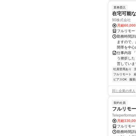
業務委託
在宅可能
90株式会社
月給60,00
フルリモー
勤務時間詳
ますので、お
間帯を中心に
仕事内容 
う挫折したく
営しています
社員登用あり
フルリモート
ピアスOK
服装
同じ企業の求人
契約社員
フルリモー
Teleperform
月給330,0
フルリモー
勤務時間詳