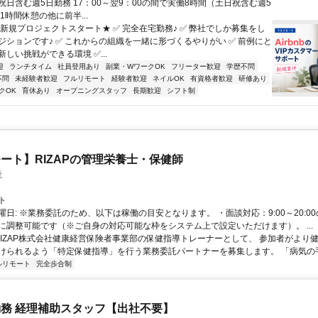
祝日含む週5日勤務 17：00～翌9：00の間で実働8時間（土日祝含む週5
1時間休憩の他に前半...
★新規プロジェクトスタート★ ✅ 完全在宅勤務♪ ✅ 弊社でしか募集をし
ジションです♪ ✅ これからの組織を一緒に形づくるやりがい ✅ 前例にと
しい挑戦ができる環境 ✅...
迎
ランチタイム
社員登用あり
副業・WワークOK
フリーター歓迎
学歴不問
不問
未経験者歓迎
フルリモート
経験者歓迎
ネイルOK
有資格者歓迎
研修あり
クOK
育休あり
オープニングスタッフ
長期歓迎
シフト制
ート】RIZAPの管理栄養士・保健師
社
ト
曜日: ※業務委託のため、以下は稼働の目安となります。 ・面談対応：9:00～20:0
に調整可能です（※ご自身の対応可能な枠をシステム上で設定いただけます）。 ...
 RIZAP株式会社健康経営保険者事業部の保健指導トレーナーとして、 参加者がより
けられるよう「特定保健指導」を行う業務委託パートナーを募集します。 「病気の手前
ルリモート
完全歩合制
務 経理補助スタッフ【出社不要】