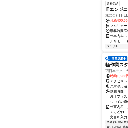
業務委託
ITエンジ
株式会社FREE 
月給400,00
フルリモー
勤務時間詳細
仕事内容 ╭
ルリモート(
フルリモート
軽作業スタ
西日本テクニ
時給1,300
アクセス 
兵庫県丹波
勤務時間 【
波オフィス
ついての違い
仕事内容 
＞ 小分け
文言を入力
業界未経験者歓
固定時間制
職