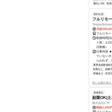
週払いOK
有資
契約社員
フルリモー
Teleperform
月給360,0
フルリモー
勤務時間詳
ト制：土日
日勤務） ・
仕事内容 
ていないポ
らわれず、新
業界未経験者歓
転勤なし
経験
研修あり
在宅O
同じ企業の求人
業務委託
副業OK|
株式会社CTF 
時給1,400