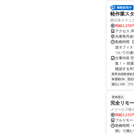
軽作業スタ
西日本テクニ
時給1,438
アクセス 
兵庫県丹波
勤務時間 【
波オフィス
ついての違い
仕事内容 
集！＞ 焼
確認する作
業界未経験者歓
車通勤OK
固定
週払いOK
ブラ
業務委託
完全リモー
メリービズ株
時給1,23
フルリモー
勤務時間・曜
間）で満たす