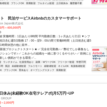
格者歓迎
ブランクOK
長期歓迎
フルタイム歓迎
土日祝休み
履歴書不要
ト 民泊サービスAirbnbのカスタマーサポート
ance Japan株式会社
00円～400,000円
ト
細 実働時間：1日あたり8時間 平均勤務日数：1ヶ月あたり21日 ▼シフ
祝日含む週5日勤務 17：00～翌9：00の間で実働8時間（土日祝含む週5
1時間休憩の他に前半...
★新規プロジェクトスタート★ ✅ 完全在宅勤務♪ ✅ 弊社でしか募集をし
ジションです♪ ✅ これからの組織を一緒に形づくるやりがい ✅ 前例にと
しい挑戦ができる環境 ✅...
迎
ランチタイム
社員登用あり
副業・WワークOK
フリーター歓迎
学歴不問
不問
英語
未経験者歓迎
フルリモート
経験者歓迎
ネイルOK
有資格者歓迎
K
ブランクOK
育休あり
オープニングスタッフ
長期歓迎
土日休み|未経験OK在宅テレアポ|月5万円~UP
GROUP
円～2,000円