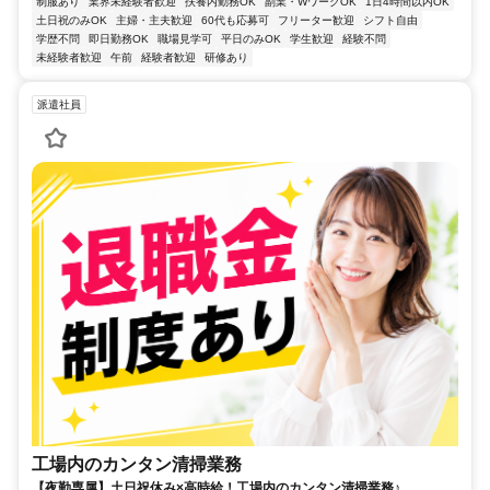
制服あり
業界未経験者歓迎
扶養内勤務OK
副業・WワークOK
1日4時間以内OK
土日祝のみOK
主婦・主夫歓迎
60代も応募可
フリーター歓迎
シフト自由
学歴不問
即日勤務OK
職場見学可
平日のみOK
学生歓迎
経験不問
未経験者歓迎
午前
経験者歓迎
研修あり
派遣社員
工場内のカンタン清掃業務
【夜勤専属】土日祝休み×高時給！工場内のカンタン清掃業務♪