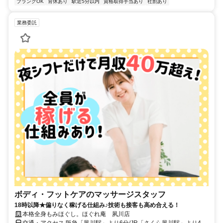
ブランクOK
育休あり
駅近5分以内
資格取得手当あり
社割あり
業務委託
ボディ・フットケアのマッサージスタッフ
18時以降★偏りなく稼げる仕組み♪技術も接客も高め合える！
本格全身もみほぐし。ほぐれ庵 夙川店
交通・アクセス 阪急「夙川駅」より6分/JR「さくら夙川駅」より4分/