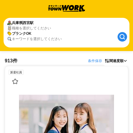
兵庫県
西宮駅
職種を選択してください
ブランクOK
キーワードを選択してください
913件
条件保存
関連度順
派遣社員