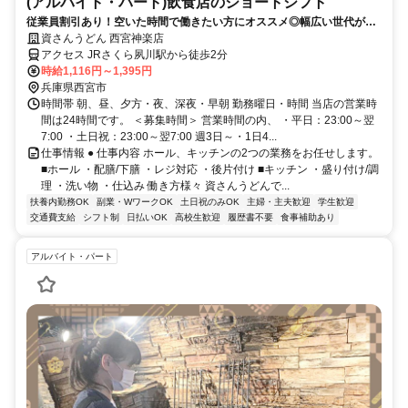
(アルバイト・パート)飲食店のショートシフト
従業員割引あり！空いた時間で働きたい方にオススメ◎幅広い世代が活
躍しています
資さんうどん 西宮神楽店
アクセス JRさくら夙川駅から徒歩2分
時給1,116円～1,395円
兵庫県西宮市
時間帯 朝、昼、夕方・夜、深夜・早朝 勤務曜日・時間 当店の営業時
間は24時間です。 ＜募集時間＞ 営業時間の内、 ・平日：23:00～翌
7:00 ・土日祝：23:00～翌7:00 週3日～・1日4...
仕事情報 ● 仕事内容 ホール、キッチンの2つの業務をお任せします。
■ホール ・配膳/下膳 ・レジ対応 ・後片付け ■キッチン ・盛り付け/調
理 ・洗い物 ・仕込み 働き方様々 資さんうどんで...
扶養内勤務OK
副業・WワークOK
土日祝のみOK
主婦・主夫歓迎
学生歓迎
交通費支給
シフト制
日払いOK
高校生歓迎
履歴書不要
食事補助あり
アルバイト・パート