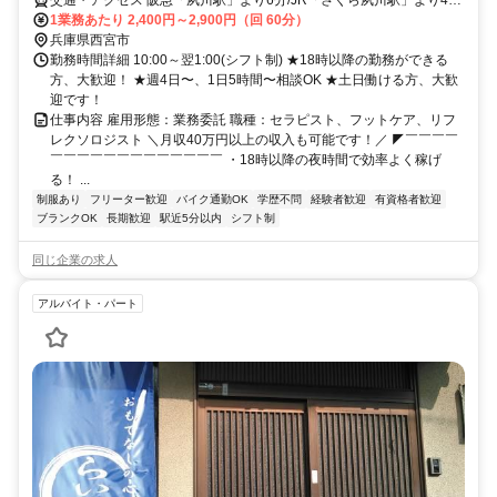
阪神「香櫨園駅」より4分
1業務あたり 2,400円～2,900円（回 60分）
兵庫県西宮市
勤務時間詳細 10:00～翌1:00(シフト制) ★18時以降の勤務ができる
方、大歓迎！ ★週4日〜、1日5時間〜相談OK ★土日働ける方、大歓
迎です！
仕事内容 雇用形態：業務委託 職種：セラピスト、フットケア、リフ
レクソロジスト ＼月収40万円以上の収入も可能です！／ ◤￣￣￣￣
￣￣￣￣￣￣￣￣￣￣￣￣￣ ・18時以降の夜時間で効率よく稼げ
る！ ...
制服あり
フリーター歓迎
バイク通勤OK
学歴不問
経験者歓迎
有資格者歓迎
ブランクOK
長期歓迎
駅近5分以内
シフト制
同じ企業の求人
アルバイト・パート