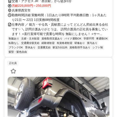
交通・アクセス JR「西宮駅」から徒歩5分
月給220,000円～250,000円
兵庫県西宮市
勤務時間詳細 実働時間：1日あたり8時間 平均勤務日数：1ヶ月あた
り21日 〜 22日 1日実務8時間程度
仕事内容 ／ 能力・やる気・貢献度によって どんどん昇給出来る会社
です✨ ＼ 訪問介護ありがとうは、 訪問介護員の正社員を募集してい
ます！ ⭐直行直帰可能で貴重な時間を 無駄にしません！ ⭐サー...
制服あり
主婦・主夫歓迎
資格取得支援あり
バイク通勤OK
学歴不問
車通勤OK
転勤なし
交通費全額支給
経験者歓迎
有資格者歓迎
研修あり
賞与あり
ブランクOK
育休あり
交通費支給
駅近5分以内
資格取得手当あり
シフト制
髪型・髪色自由
正社員