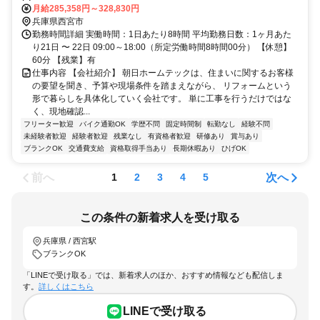
通勤OK✨
月給285,358円～328,830円
兵庫県西宮市
勤務時間詳細 実働時間：1日あたり8時間 平均勤務日数：1ヶ月あた
り21日 〜 22日 09:00～18:00（所定労働時間8時間00分） 【休憩】
60分 【残業】有
仕事内容 【会社紹介】 朝日ホームテックは、住まいに関するお客様
の要望を聞き、予算や現場条件を踏まえながら、 リフォームという
形で暮らしを具体化していく会社です。 単に工事を行うだけではな
く、現地確認...
フリーター歓迎
バイク通勤OK
学歴不問
固定時間制
転勤なし
経験不問
未経験者歓迎
経験者歓迎
残業なし
有資格者歓迎
研修あり
賞与あり
ブランクOK
交通費支給
資格取得手当あり
長期休暇あり
ひげOK
前へ
次へ
1
2
3
4
5
この条件の新着求人を受け取る
兵庫県 / 西宮駅
ブランクOK
「LINEで受け取る」では、新着求人のほか、おすすめ情報なども配信しま
す。
詳しくはこちら
LINEで受け取る