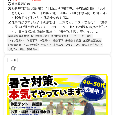
兵庫県西宮市
勤務時間詳細 実働時間：1日あたり7時間30分 平均勤務日数：1ヶ月
あたり22日 〜 24日 【勤務時間】 8:00～17:00 (休憩時間 1時間30分)
※30分前後ずれあり ※残業少なめ！月2...
仕事内容 プロジェクトの成功は、 工期でも、コストでもなく、 “無事
に帰る仲間”の数で決まる。 それこそが、 私たちの揺るぎない哲学で
す。 日本屈指の特殊解体現場で、 “安全”を創り、守り抜く。 ...
業界未経験者歓迎
変形労働時間制
資格取得支援あり
フリーター歓迎
バイク通勤OK
学歴不問
車通勤OK
経験不問
未経験者歓迎
交通費全額支給
経験者歓迎
有資格者歓迎
研修あり
賞与あり
ブランクOK
資格取得手当あり
ひげOK
髪型・髪色自由
正社員