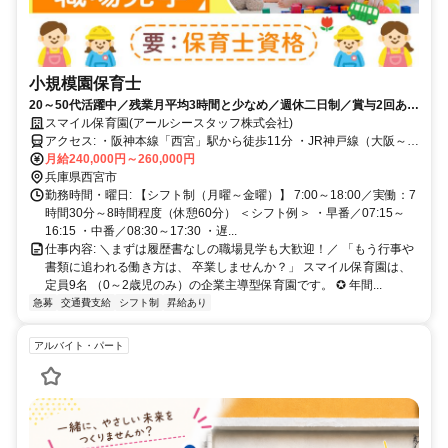
小規模園保育士
20～50代活躍中／残業月平均3時間と少なめ／週休二日制／賞与2回あり
◎
スマイル保育園(アールシースタッフ株式会社)
アクセス: ・阪神本線「西宮」駅から徒歩11分 ・JR神戸線（大阪～神
戸） 「西宮」駅から徒歩16分 ・JR神戸戦（大阪～神戸） 「さくら夙
月給240,000円～260,000円
川」駅から徒歩15分
兵庫県西宮市
勤務時間・曜日: 【シフト制（月曜～金曜）】 7:00～18:00／実働：7
時間30分～8時間程度（休憩60分） ＜シフト例＞ ・早番／07:15～
16:15 ・中番／08:30～17:30 ・遅...
仕事内容: ＼まずは履歴書なしの職場見学も大歓迎！／ 「もう行事や
書類に追われる働き方は、 卒業しませんか？」 スマイル保育園は、
定員9名 （0～2歳児のみ）の企業主導型保育園です。 ✪ 年間...
急募
交通費支給
シフト制
昇給あり
アルバイト・パート