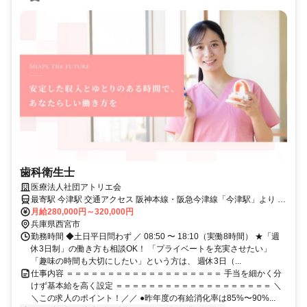
歯科衛生士
医療法人社団アトリエ会
最寄駅 今津駅 交通アクセス 阪神本線・阪急今津線「今津駅」より 徒
歩約11分
月給280,000円～320,000円
兵庫県西宮市
勤務時間 ◆土日平日問わず ／ 08:50 〜 18:10（実働8時間） ★「週
休3日制」の働き方も相談OK！ 「プライベートを充実させたい」
「趣味の時間も大切にしたい」という方は、 週休3日（...
仕事内容 ＝＝＝＝＝＝＝＝＝＝＝＝＝＝＝＝＝＝＝ 手当を細かく分
けず基本給を高く設定 ＝＝＝＝＝＝＝＝＝＝＝＝＝＝＝＝＝＝＝ ＼
＼この求人のポイント！／／ ●昨年度の有給消化率は85%〜90%...