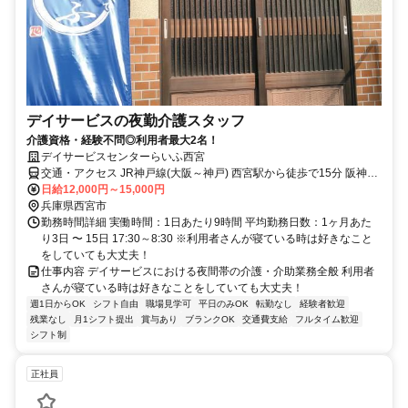
デイサービスの夜勤介護スタッフ
介護資格・経験不問◎利用者最大2名！
デイサービスセンターらいふ西宮
交通・アクセス JR神戸線(大阪～神戸) 西宮駅から徒歩で15分 阪神本
線 西宮駅から徒歩で17分 阪急神戸本線 西宮北口駅から徒歩で17分
日給12,000円～15,000円
兵庫県西宮市
勤務時間詳細 実働時間：1日あたり9時間 平均勤務日数：1ヶ月あた
り3日 〜 15日 17:30～8:30 ※利用者さんが寝ている時は好きなこと
をしていても大丈夫！
仕事内容 デイサービスにおける夜間帯の介護・介助業務全般 利用者
さんが寝ている時は好きなことをしていても大丈夫！
週1日からOK
シフト自由
職場見学可
平日のみOK
転勤なし
経験者歓迎
残業なし
月1シフト提出
賞与あり
ブランクOK
交通費支給
フルタイム歓迎
シフト制
正社員