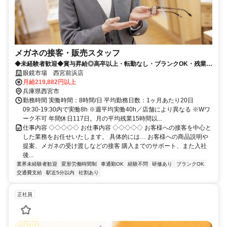
メガネの接客・販売スタッフ
◆未経験者歓迎◆賞与昇給◎高卒以上・転勤なし・ブランクOK・残業少
なめ・業界No1！
眼鏡市場 西宮前浜店
月給219,882円以上
兵庫県西宮市
勤務時間 実働時間：8時間/日 平均勤務日数：1ヶ月あたり20日
09:30-19:30内で実働8h ※週平均実働40h／店舗により異なる ※Wワ
ーク不可 年間休日117日。月の平均残業15時間以...
仕事内容 ◇◇◇◇◇ お仕事内容 ◇◇◇◇◇ お客様への接客を中心と
した業務をお任せいたします。 具体的には… お客様への商品説明や
提案、メガネの受け渡しなどの接客 購入までのサポート、また入社
後...
業界未経験者歓迎
変形労働時間制
車通勤OK
経験不問
研修あり
ブランクOK
交通費支給
駅近5分以内
社割あり
正社員