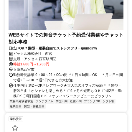
WEBサイトでの舞台チケット予約受付業務やチャット
対応事務
日払いOK＊髪型・服装自由でストレスフリー/pumdinw
ピックル株式会社 西宮
交通・アクセス 西宮駅周辺
時給1,600円～1,700円
兵庫県西宮市
勤務時間詳細 9：00～21：00の間で１日４時間～OK！ ＊月～日の間
で週2日～OK ＊週5日できる方大歓迎
仕事内容 週2～OK＊レアワーク★大人気のオフィスwork＊ ＊髪型・
服装自由！オシャレも楽しめる＊ 〇1ヶ月の短期もＯＫ 〇週2日～勤
務OK 〇曜日固定ＯＫ ＜オフィスワークデビューにピッタリ＞...
業界未経験者歓迎
ランチタイム
学歴不問
経験不問
ブランクOK
シフト制
服装自由
髪型・髪色自由
業務委託