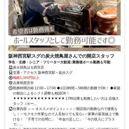
阪神西宮駅スグの炭火焼鳥屋さんでの開店スタッフ
学生・主婦・シニア・フリーター大歓迎♪業務後ホール勤務も可能
炭火焼鳥はる西宮店
交通・アクセス 阪神西宮駅～徒歩スグ
時給1,300円以上
兵庫県西宮市
勤務時間詳細 12:00～17:00 ◆1日3時間～5時間の勤務でOK！ ◆家庭
の都合によるシフト調整も相談OK！
▼▼▼▼▼▼▼▼▼▼▼▼▼▼▼ 17時以降も勤務したい方は 店舗ス
タッフ（ホー...
仕事内容 ＜＜ オススメポイント♪ ＞＞ ✅開店前の勤務なので接客な
し！ ✅モクモク作業なので人見知りでも安心♪ ✅家事の延長線上で働
ける！ 「子育ての合間に」「年金の足しに」 「今の収入にプラス
で」...