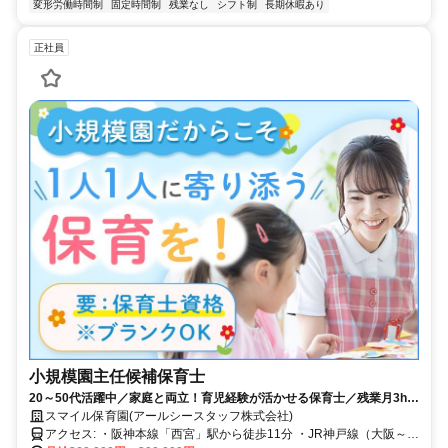
変形労働時間制
固定時間制
残業なし
シフト制
長期休暇あり
正社員
小規模園主任候補保育士
20～50代活躍中／家庭と両立！育児経験が活かせる保育士／残業月3h以
内・年間休日120日
スマイル保育園(アールシースタッフ株式会社)
アクセス: ・阪神本線「西宮」駅から徒歩11分 ・JR神戸線（大阪～神