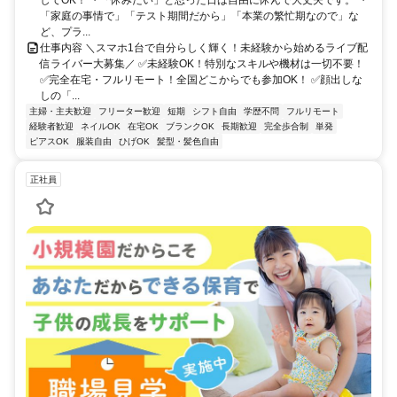
してOK！ ・「休みたい」と思った日は自由に休んで大丈夫です。 ・
「家庭の事情で」「テスト期間だから」「本業の繁忙期なので」な
ど、プラ...
仕事内容 ＼スマホ1台で自分らしく輝く！未経験から始めるライブ配
信ライバー大募集／ ✅未経験OK！特別なスキルや機材は一切不要！
✅完全在宅・フルリモート！全国どこからでも参加OK！ ✅顔出しな
しの「...
主婦・主夫歓迎
フリーター歓迎
短期
シフト自由
学歴不問
フルリモート
経験者歓迎
ネイルOK
在宅OK
ブランクOK
長期歓迎
完全歩合制
単発
ピアスOK
服装自由
ひげOK
髪型・髪色自由
正社員