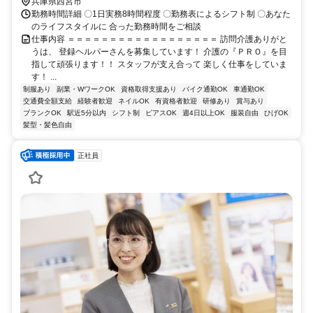
兵庫県西宮市
勤務時間詳細 〇1日実務8時間程度 〇勤務表によるシフト制 〇あなた
のライフスタイルに 合った勤務時間をご相談
仕事内容 ＝＝＝＝＝＝＝＝＝＝＝＝＝＝＝＝＝＝ 訪問介護ありがと
うは、 登録ヘルパーさんを募集しています！ 介護の『ＰＲＯ』を目
指して頑張ります！！ スタッフが支え合って 楽しく仕事をしていま
す！ ...
制服あり
副業・WワークOK
資格取得支援あり
バイク通勤OK
車通勤OK
交通費全額支給
経験者歓迎
ネイルOK
有資格者歓迎
研修あり
賞与あり
ブランクOK
駅近5分以内
シフト制
ピアスOK
週4日以上OK
服装自由
ひげOK
髪型・髪色自由
正社員