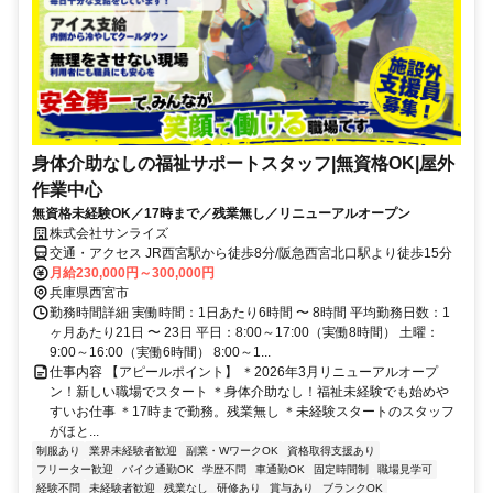
身体介助なしの福祉サポートスタッフ|無資格OK|屋外
作業中心
無資格未経験OK／17時まで／残業無し／リニューアルオープン
株式会社サンライズ
交通・アクセス JR西宮駅から徒歩8分/阪急西宮北口駅より徒歩15分
月給230,000円～300,000円
兵庫県西宮市
勤務時間詳細 実働時間：1日あたり6時間 〜 8時間 平均勤務日数：1
ヶ月あたり21日 〜 23日 平日：8:00～17:00（実働8時間） 土曜：
9:00～16:00（実働6時間） 8:00～1...
仕事内容 【アピールポイント】 ＊2026年3月リニューアルオープ
ン！新しい職場でスタート ＊身体介助なし！福祉未経験でも始めや
すいお仕事 ＊17時まで勤務。残業無し ＊未経験スタートのスタッフ
がほと...
制服あり
業界未経験者歓迎
副業・WワークOK
資格取得支援あり
フリーター歓迎
バイク通勤OK
学歴不問
車通勤OK
固定時間制
職場見学可
経験不問
未経験者歓迎
残業なし
研修あり
賞与あり
ブランクOK