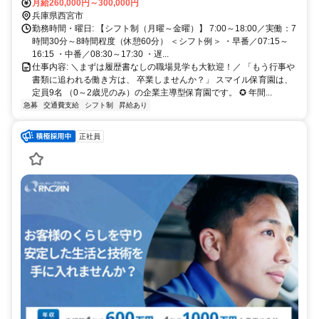
戸） 「西宮」駅から徒歩16分 ・JR神戸戦（大阪～神戸） 「さくら夙
月給260,000円～300,000円
川」駅から徒歩15分
兵庫県西宮市
勤務時間・曜日: 【シフト制（月曜～金曜）】 7:00～18:00／実働：7
時間30分～8時間程度（休憩60分） ＜シフト例＞ ・早番／07:15～
16:15 ・中番／08:30～17:30 ・遅...
仕事内容: ＼まずは履歴書なしの職場見学も大歓迎！／ 「もう行事や
書類に追われる働き方は、 卒業しませんか？」 スマイル保育園は、
定員9名 （0～2歳児のみ）の企業主導型保育園です。 ✪ 年間...
急募
交通費支給
シフト制
昇給あり
正社員