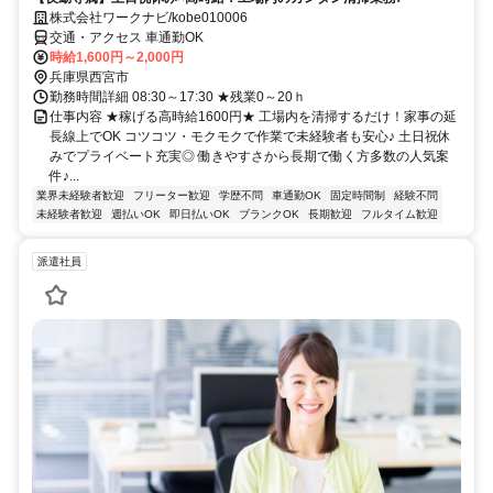
株式会社ワークナビ/kobe010006
交通・アクセス 車通勤OK
時給1,600円～2,000円
兵庫県西宮市
勤務時間詳細 08:30～17:30 ★残業0～20ｈ
仕事内容 ★稼げる高時給1600円★ 工場内を清掃するだけ！家事の延
長線上でOK コツコツ・モクモクで作業で未経験者も安心♪ 土日祝休
みでプライベート充実◎ 働きやすさから長期で働く方多数の人気案
件♪...
業界未経験者歓迎
フリーター歓迎
学歴不問
車通勤OK
固定時間制
経験不問
未経験者歓迎
週払いOK
即日払いOK
ブランクOK
長期歓迎
フルタイム歓迎
派遣社員