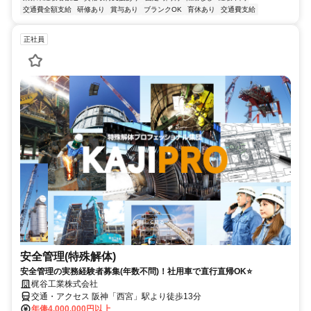
交通費全額支給
研修あり
賞与あり
ブランクOK
育休あり
交通費支給
正社員
安全管理(特殊解体)
安全管理の実務経験者募集(年数不問)！社用車で直行直帰OK⭐
梶谷工業株式会社
交通・アクセス 阪神「西宮」駅より徒歩13分
年俸4,000,000円以上