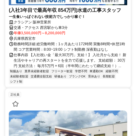
(入社3年目で最高年収 854万円)水道の工事スタッフ
一生食いっぱぐれない技術力でしっかり稼ぐ！
クラシアン 阪神営業所
交通・アクセス 西宮駅から車3分
年俸3,500,000円～8,200,000円
兵庫県西宮市
勤務時間詳細 総労働時間：1ヶ月あたり172時間 実働8時間+休憩1時
間 コア営業時間：8:00~19:00 シフト制勤務 深夜勤はなし
仕事内容 【入社祝い金「最大30万円」支給！】 入社月から支給！ 新
生活やキャリアの再スタートを全力で応援します。 支給総額： 30万
円 支給方法： 毎月5万円 × 6回（半年間にわたって継続支給！）...
制服あり
業界未経験者歓迎
フリーター歓迎
学歴不問
車通勤OK
経験不問
未経験者歓迎
交通費全額支給
研修あり
ブランクOK
育休あり
長期歓迎
シフト制
正社員