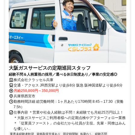
大阪ガスサービスの定期巡回スタッフ
経験不問＆人柄重視の採用／選べる休日制度あり／事業の安定感◎
株式会社クラッセル兵庫
交通・アクセス JR西宮駅より徒歩8分 阪急 阪神国道駅より徒歩6分
月給250,000円～350,000円
兵庫県西宮市
勤務時間詳細 総労働時間：1ヶ月あたり170時間 8:45～17:30（実働
7.5h）
仕事内容 ＊営業や社会人経験は不問！未経験でも月給25万円以上！
＊大阪ガスサービスご利用者様への定期点検やアフターフォロー業務
＊「従業員ファースト」の会社だから社員が主役。先輩・同僚はみん
な優しい...
業界未経験者歓迎
資格取得支援あり
固定時間制
転勤なし
経験不問