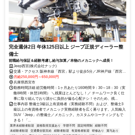
完全週休2日 年休125日以上 ジープ正規ディーラー整
備士
前職給与保証＆経験考慮し給与加算／本物のメカニックへ成長！
Jeep西宮(株式会社ナック)
交通・アクセス 阪神本線「西宮」駅より徒歩5分／JR神戸線「西宮」
駅より徒歩6分
月給250,000円～650,000円
兵庫県西宮市
勤務時間詳細 総労働時間：1ヶ月あたり160時間 9：30～18：30（実
働8時間・休憩1時間） ＼残業ほとんどなし！／ チームワーク良く仕
事に取り組んでおり誰かに負担が偏る心配ナシ！そのため、残...
仕事内容 整備士3級以上有資格者（実務経験不問）および、整備士3
級以上の有資格者でメカニック実務経験者を広く募ります。人気輸入
SUV「Jeep」の整備士／メカニック。カスタムやコーティングもで
きる！「...
業界未経験者歓迎
資格取得支援あり
学歴不問
固定時間制
経験不問
未経験者歓迎
交通費全額支給
経験者歓迎
有資格者歓迎
研修あり
賞与あり