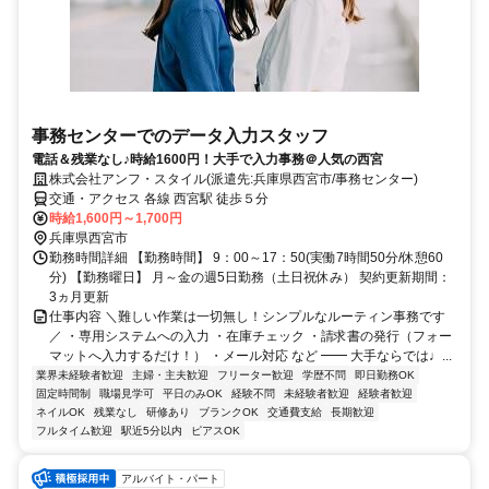
事務センターでのデータ入力スタッフ
電話＆残業なし♪時給1600円！大手で入力事務＠人気の西宮
株式会社アンフ・スタイル(派遣先:兵庫県西宮市/事務センター)
交通・アクセス 各線 西宮駅 徒歩５分
時給1,600円～1,700円
兵庫県西宮市
勤務時間詳細 【勤務時間】 9：00～17：50(実働7時間50分/休憩60
分) 【勤務曜日】 月～金の週5日勤務（土日祝休み） 契約更新期間：
3ヵ月更新
仕事内容 ＼難しい作業は一切無し！シンプルなルーティン事務です
／ ・専用システムへの入力 ・在庫チェック ・請求書の発行（フォー
マットへ入力するだけ！） ・メール対応 など ━━ 大手ならでは♩...
業界未経験者歓迎
主婦・主夫歓迎
フリーター歓迎
学歴不問
即日勤務OK
固定時間制
職場見学可
平日のみOK
経験不問
未経験者歓迎
経験者歓迎
ネイルOK
残業なし
研修あり
ブランクOK
交通費支給
長期歓迎
フルタイム歓迎
駅近5分以内
ピアスOK
アルバイト・パート