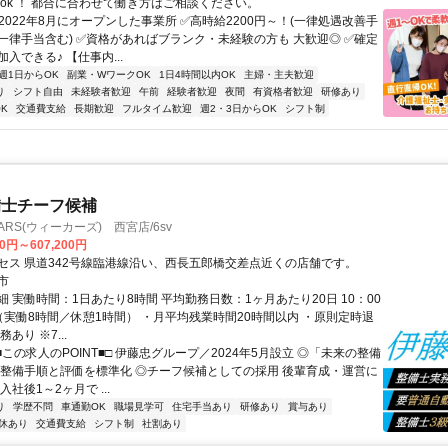
～ok ！ 都合に合わせて働き方はご相談ください。
2022年8月にオープンした事業所 ✅高時給2200円～！(一律処遇改善手
一律手当含む) ✅資格があればブランク・未経験の方も 大歓迎◎ ✅確定
入できる♪ 【仕事内...
週1日からOK
副業・WワークOK
1日4時間以内OK
主婦・主夫歓迎
り
シフト自由
未経験者歓迎
午前
経験者歓迎
夜間
有資格者歓迎
研修あり
K
交通費支給
長期歓迎
フルタイム歓迎
週2・3日からOK
シフト制
備士チーフ候補
RS(ウィーカーズ) 西宮店/6sv
00円～607,200円
セス 県道342号線臨港線沿い、西長五郎橋交差点近くの店舗です。
市
 実働時間：1日あたり8時間 平均勤務日数：1ヶ月あたり20日 10：00
 （実働8時間／休憩1時間） ・月平均残業時間20時間以内 ・原則定時退
あり ※7...
■この求人のPOINT■□ 伊藤忠グループ／2024年5月設立 ◎「未来の整備
 整備手順と評価を標準化 ◎チーフ候補としての採用 後輩育成・運営に
入社後1～2ヶ月で ...
り
学歴不問
車通勤OK
職場見学可
住宅手当あり
研修あり
賞与あり
休あり
交通費支給
シフト制
社割あり