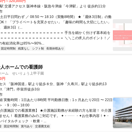
00円～320,000円
最寄駅 今津駅 交通アクセス 阪神本線・阪急今津線「今津駅」より 徒歩約11分
市
土日平日問わず ／ 08:50 〜 18:10（実働8時間） ★「週休3日制」の働
OK！ 「プライベートを充実させたい」「趣味の時間も大切にしたい」
 週休3日（...
＝＝＝＝＝＝＝＝＝＝＝＝＝＝＝＝＝＝＝ 手当を細かく分けず基本給を
＝＝＝＝＝＝＝＝＝＝＝＝＝＝＝＝＝＝＝ ＼＼この求人のポイント！／
の有給消化率は85%〜90%...
固定時間制
残業なし
シフト制
長期休暇あり
老人ホームでの看護師
ホーム せいりょう上甲子園
00円
セス 「阪神国道」駅より徒歩８分、阪神「久寿川」駅より徒歩約13
ス「津門」停留所徒歩3分
市
 実働時間：1日あたり8時間 平均勤務日数：1ヶ月あたり20日 〜 22日
 ・9：00～18:00
【介護施設での看護業務】 ★介護施設勤務が未経験の方も歓迎！ ※介護
ません！ 看護業務のみのご対応です。 ✦・┈┈ ・✦お仕事内容！✦・
・バイタルチェック ・軟膏・...
迎
固定時間制
賞与あり
交通費支給