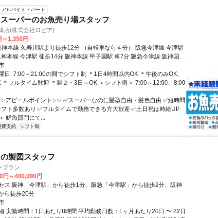
アルバイト・パート
 スーパーのお魚売り場スタッフ
津店(株式会社ロピア)
円～1,350円
阪神本線 今津駅 徒歩14分 阪神本線 甲子園駅 車7分 阪急今津線 阪神国道
市
車8分 自転車通勤OK
日: 7:00～21:00の間でシフト制 ＊1日4時間以内OK ＊午後のみOK、
 ＊フルタイム歓迎 ＊週２・3日～OK ＜シフト例＞ 7:00～12:00、8:00
✨✨アピールポイント✨✨ ✅️スーパーなのに髪型自由・髪色自由 ✅️短時間
シフト多数あり ✅️フルタイムで勤務できる方大歓迎 ✅️土日祝は時給UP
 鮮魚部門にて...
通費支給
シフト制
図の製図スタッフ
キプラン
00円～400,000円
セス 阪神「今津駅」から徒歩1分、阪急「今津駅」から徒歩2分、阪神
から徒歩20分
市
 実働時間：1日あたり8時間 平均勤務日数：1ヶ月あたり20日 〜 22日