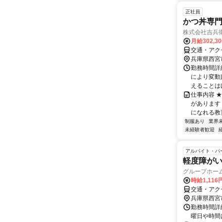
正社員
かつ丼専
株式会社吉兵
月給302,3
交通・アク
兵庫県西宮
勤務時間詳
により変動)
えることは
仕事内容 
があります＞
になれる教育
制服あり
業界
未経験者歓迎
アルバイト・パ
軽度障が
グループホー
時給1,116
交通・アク
兵庫県西宮
勤務時間詳細
曜日や時間