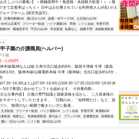
【お久しぶりの募集♪】 ＜積極採用中！無資格・未経験大歓迎！＞ ＜無
できて定着率ばっちり＞ 日中はお仕事されている利用者さん(4名) が入
ループホーム (西宮市認可)...
迎
扶養内勤務OK
週1日からOK
副業・WワークOK
土日祝のみOK
60代も応募可
フリーター歓迎
バイク通勤OK
早朝
シフト自由
学歴不問
勤務OK
職場見学可
平日のみOK
学生歓迎
転勤なし
経験不問
未経験者歓迎
ート
甲子園の介護職員(ヘルパー)
甲子園
円～1,299円
阪神本線/阪神なんば線 久寿川北口徒歩約9分、阪急今津線 今津（阪急
歩約13分、阪神本線/山陽電鉄本線 今津（阪神線）北出口徒歩約14分 久
から徒歩9分
市
7:30~16:30(または07:00~16:00) (2)08:30~17:30 (3)10:00~19:00 休
2～5日で希望に合わせてシフトを組めます。 ※扶養内勤...
【主な仕事内容】 介護の専門知識と国家資格を活かし、 ご入居者様の
をサポートしていただきます。 「日勤のみ」「短時間だけ」など、資
つつ、 無理のない範囲で働きたい方に最適...
・主夫歓迎
フリーター歓迎
バイク通勤OK
シフト自由
学歴不問
車通勤OK
験者歓迎
残業なし
有資格者歓迎
賞与あり
ブランクOK
交通費支給
長期歓迎
週2・3日からOK
シフト制
週4日以上OK