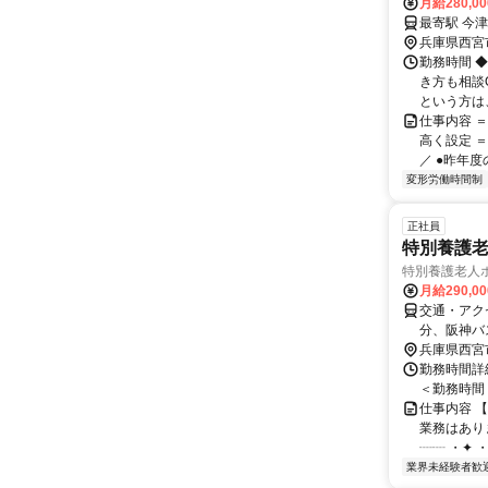
月給280,0
兵庫県西宮
勤務時間 ◆
き方も相談
という方は、
仕事内容 
高く設定 
／ ●昨年度
変形労働時間制
正社員
特別養護
特別養護老人
月給290,0
交通・アク
分、阪神バ
兵庫県西宮
勤務時間詳細
＜勤務時間＞
仕事内容 
業務はあり
┈┈ ・✦ 
業界未経験者歓