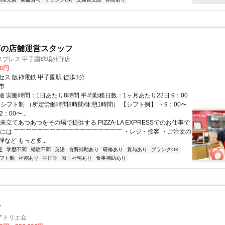
店の店舗運営スタッフ
スプレス 甲子園球場外野店
00円
セス 阪神電鉄 甲子園駅 徒歩3分
市
 実働時間：1日あたり8時間 平均勤務日数：1ヶ月あたり22日 9：00
／シフト制 （所定労働時間8時間/休憩1時間） 【シフト例】 ・9：00〜
2：00〜...
来立てあつあつをその場で提供する PIZZA-LA EXPRESSでのお仕事で
的には ￣￣￣￣￣￣￣￣￣￣￣￣￣￣￣￣￣￣ ・レジ・接客 ・ご注文の
など もっと多...
迎
学歴不問
経験不問
英語
食費補助あり
研修あり
賞与あり
ブランクOK
フト制
社割あり
中国語
寮・社宅あり
食事補助あり
士
アトリエ会