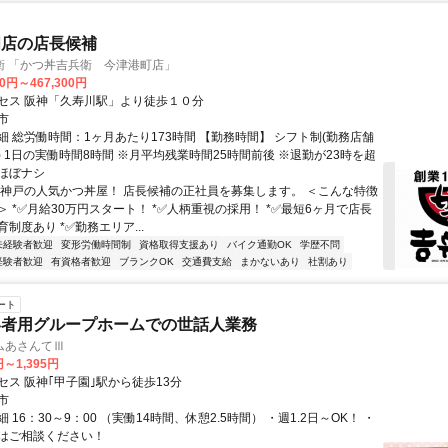
門店の店長候補
衛 「かつ丼吉兵衛 今津港町店」
00円～467,300円
セス 阪神「久寿川駅」より徒歩１０分
市
細 総労働時間：1ヶ月あたり173時間 【勤務時間】 シフト制(勤務店舗
 1日の実働時間8時間 ※月平均残業時間25時間前後 ※退勤が23時を超
ほぼナシ
★神戸の人気かつ丼屋！ 店長候補の正社員を募集します。 ＜こんな特徴
 *✅月給30万円スタート！ *✅人柄重視の採用！ *✅最短6ヶ月で店長
制度あり *✅勤務エリア...
未経験者歓迎
変形労働時間制
資格取得支援あり
バイク通勤OK
学歴不問
経験者歓迎
有資格者歓迎
ブランクOK
交通費支給
まかないあり
社割あり
ート
い者用グループホームでの世話人業務
ムあさんてⅢ
円～1,395円
セス 阪神｢甲子園｣駅から徒歩13分
市
 16：30～9：00 （実働14時間、休憩2.5時間） ・週1.2日～OK！ ・
はご相談ください！