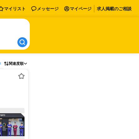
マイリスト
メッセージ
マイページ
求人掲載のご相談
存
関連度順