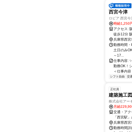
西宮今津
ロピア 西宮今
時給1,250
アクセス: 阪神本線 久寿川駅より徒歩12分 （自転車なら４分） 阪急今津線 今津駅
徒歩12分 
兵庫県西宮
駅 
勤務時間・曜
土日のみOK
～17...
仕事内容: 
勤務OK！
＜仕事内容＞
シフト自由
交
正社員
建築施工
株式会社アー
月給229,9
交通・アク
「西宮駅」
兵庫県西宮
勤務時間詳細