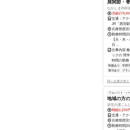
肩関節・脊
なかしま内科
月給279,0
交通・アク
JR「西宮
兵庫県西宮
勤務時間詳細
【火・木・金曜
日 ...
仕事内容 
ックの 理学
時間の勤務 
制服あり
学歴
賞与あり
ブラ
同じ企業の求人
アルバイト・パ
地域の方
居宅介護こん
時給2,20
交通・アク
兵庫県西宮
勤務時間詳細 