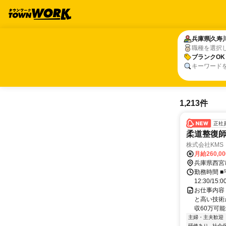
兵庫県
兵庫県
久寿
久寿
職種を選択
ブランクOK
ブランクOK
キーワード
1,213件
正社
柔道整復
株式会社KMS
月給260,0
兵庫県西宮
勤務時間 ■平
12:30/1
お仕事内容
と高い技術
収60万可能
主婦・主夫歓迎
研修あり
社会