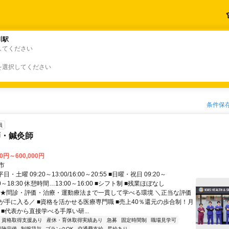
川駅
川駅
してください
を選択してください
条件保
員
師・鍼灸師
00円～600,000円
市
日・土曜 09:20～13:00/16:00～20:55 ■日曜・祝日 09:20～
5:00～18:30 休憩時間…13:00～16:00 ■シフト制 ■残業ほぼなし
 ★問診・評価・治療・運動療法まで一貫して学べる環境 ＼正当な評価
が手に入る／ ■資格を活かせる医療専門職 ■売上40％還元の歩合制！月
 ■代表から直接学べる手厚い研...
資格取得支援あり
産休・育休取得実績あり
急募
固定時間制
職場見学可
保険完備
制服貸与
ブランクOK
交通費支給
昇給あり