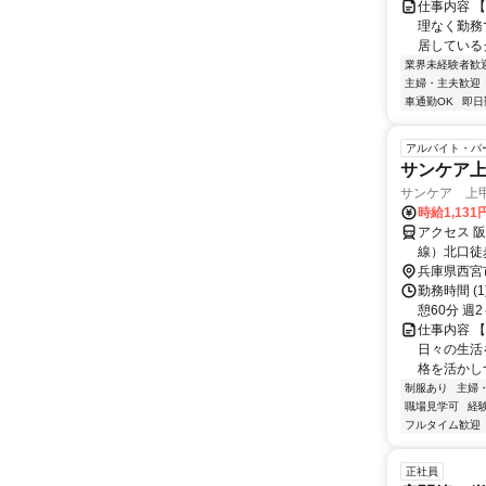
仕事内容 
理なく勤務
居しているグ
業界未経験者歓
主婦・主夫歓迎
車通勤OK
即日
アルバイト・パ
サンケア上
サンケア 上
時給1,131
アクセス 
線）北口徒
寿川駅北口
兵庫県西宮
勤務時間 (1)0
憩60分 週
仕事内容 
日々の生活
格を活かし
制服あり
主婦
職場見学可
経
フルタイム歓迎
正社員