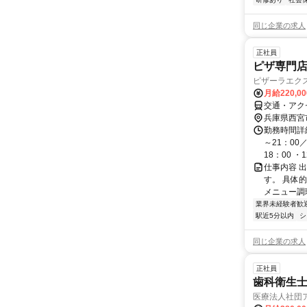
同じ企業の求人
正社員
ピザ専門
ピザーラエク
月給220,0
交通・アク
兵庫県西宮
勤務時間詳細
～21：00
18：00 ・1
仕事内容 出
す。 具体
メニュー調理
業界未経験者歓
駅近5分以内
シ
同じ企業の求人
正社員
歯科衛生
医療法人社団