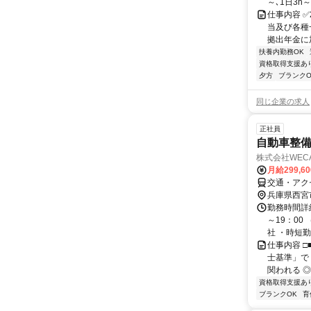
～､1日3h
仕事内容 ✅
当及び各種
拠出年金に加
扶養内勤務OK
資格取得支援あ
夕方
ブランクO
同じ企業の求人
正社員
自動車整
株式会社WECA
月給299,6
交通・アク
兵庫県西宮
勤務時間詳細
～19：00
社 ・時短勤務
仕事内容 □
士基準」で
関われる ◎
資格取得支援あ
ブランクOK
育