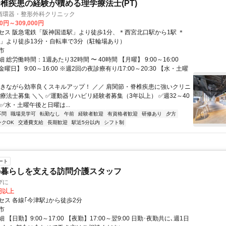
椎疾患の経験が積める理学療法士(PT)
循環器・整形外科クリニック
00円～309,000円
セス 阪急電鉄「阪神国道駅」より徒歩1分、＊西宮北口駅から1駅 ＊
駅」より徒歩13分・自転車で3分（駐輪場あり）
市
 総労働時間：1週あたり32時間 〜 40時間 【月曜】 9:00～16:00
日】 9:00～16:00 ※週2回の夜診療有り/17:00～20:30 【水・土曜
働きながら効率良くスキルアップ！ ／／ 肩関節・脊椎疾患に強いクリニ
療法士募集 ＼＼ ✅運動器リハビリ経験者募集（3年以上） ✅週32～40
✅水・土曜午後と日曜は...
不問
職場見学可
転勤なし
午前
経験者歓迎
有資格者歓迎
研修あり
夕方
ンクOK
交通費支給
長期歓迎
駅近5分以内
シフト制
ート
の暮らしを支える訪問介護スタッフ
びに
0円以上
セス 各線｢今津駅｣から徒歩2分
市
【日勤】9:00～17:00 【夜勤】17:00～翌9:00 日勤･夜勤共に､週1日