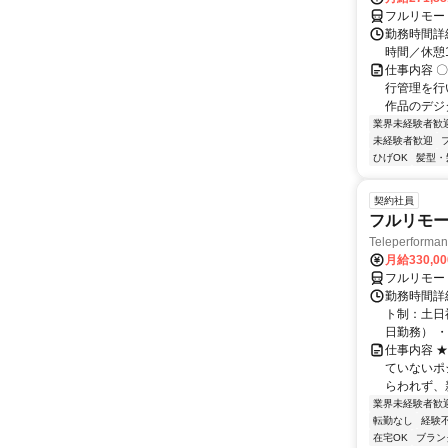
フルリモー
勤務時間詳細
時間／休憩
仕事内容 
行管理を行
作品のデジ
業界未経験者歓
未経験者歓迎
ひげOK
髪型・
契約社員
フルリモー
Teleperform
月給330,0
フルリモー
勤務時間詳
ト制：土日
日勤務） ・
仕事内容 
ていないポ
らわれず、新
業界未経験者歓
転勤なし
経験
在宅OK
ブラン