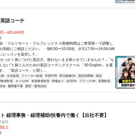
な英語コーチ
0円～405,000円
ト
細 ・フルリモート・フルフレックス ※勤務時間はご希望第一で調整し
気軽にご相談ください。 ・朝6:00〜10:00頃、夕方17:00〜24:00の時
レッスンを提供して...
「せっかく身につけた英語力、使わないまま眠らせていませんか？」 “も
ない”と願う人のための英語コーチングスクール 「90 English」を運
。 「英語コーチ」と聞く...
主婦・主夫歓迎
フリーター歓迎
学歴不問
即日勤務OK
固定時間制
英語
経験者歓迎
ネイルOK
有資格者歓迎
研修あり
在宅OK
ブランクOK
長期歓迎
自由
履歴書不要
髪型・髪色自由
ト 経理事務・経理補助/扶養内で働く【出社不要】
式会社
2円以上
ト