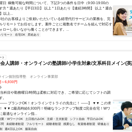
日: 稼働可能な時間について、下記3つの条件を日中（9:00-19:00の
方 * 週あたり【平日3日】 以上 * 1日あたり【連続3時間】 以上 * 週合
以上...
 弊社のお客様よりご依頼いただいている経理代行サービスの業務を、完
ルリモートでお任せします。案件ごとに複数名でチームを組んで対応す
ォローし合いながら働くことができます。...
ルリモート
在宅OK
昇給あり
ート
会人講師・オンラインの塾講師/小学生対象/文系科目メイン(
ライン個別指導塾 オンライン事業部
円～6,930円
ト
担当科目や勤務曜日/時間は柔軟に対応でき、ご希望に応じてシフトの調
す。
【―― ブランクOK！オンラインでトライの先生に！ ――】 ▼▼ この求
T！ ▼▼ □最高時給6,930円！明確なランクアップ制度 □完全在宅！Wワ
最適なオンライン指...
副業・WワークOK
土日祝のみOK
主婦・主夫歓迎
シフト自由
平日のみOK
不問
未経験者歓迎
フルリモート
経験者歓迎
残業なし
有資格者歓迎
研修あり
制
週4日以上OK
服装自由