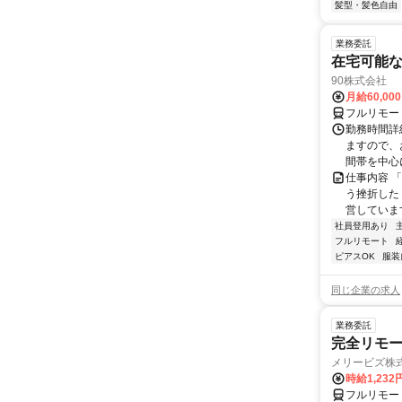
髪型・髪色自由
業務委託
在宅可能
90株式会社
月給60,00
フルリモー
勤務時間詳
ますので、お
間帯を中心に
仕事内容 
う挫折したく
営しています
社員登用あり
フルリモート
ピアスOK
服装
同じ企業の求人
業務委託
完全リモー
メリービズ株
時給1,23
フルリモー