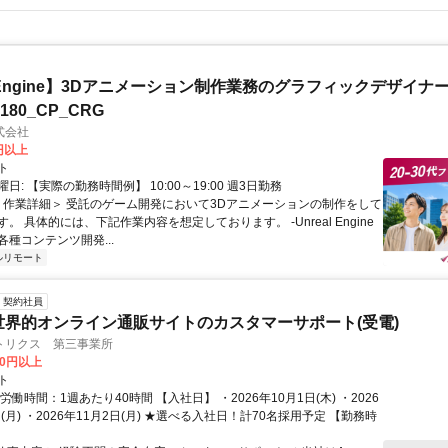
al Engine】3Dアニメーション制作業務のグラフィックデザイナ
8180_CP_CRG
式会社
0円以上
ト
日: 【実際の勤務時間例】 10:00～19:00 週3日勤務
 ＜作業詳細＞ 受託のゲーム開発において3Dアニメーションの制作をして
。 具体的には、下記作業内容を想定しております。 -Unreal Engine
種コンテンツ開発...
ルリモート
契約社員
世界的オンライン通販サイトのカスタマーサポート(受電)
トリクス 第三事業所
00円以上
ト
労働時間：1週あたり40時間 【入社日】 ・2026年10月1日(木) ・2026
日(月) ・2026年11月2日(月) ★選べる入社日！計70名採用予定 【勤務時