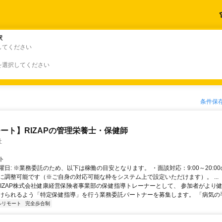
駅
駅
してください
を選択してください
条件保
ート】RIZAPの管理栄養士・保健師
社
ト
曜日: ※業務委託のため、以下は稼働の目安となります。 ・面談対応：9:00～20:0
に調整可能です（※ご自身の対応可能な枠をシステム上で設定いただけます）。 ...
 RIZAP株式会社健康経営保険者事業部の保健指導トレーナーとして、 参加者がより
けられるよう「特定保健指導」を行う業務委託パートナーを募集します。 「病気の手前
ルリモート
完全歩合制