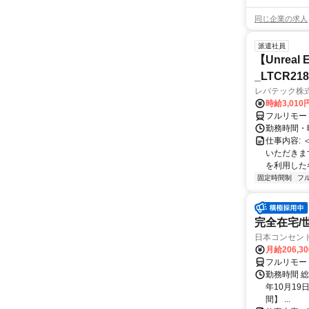
同じ企業の求人
派遣社員
【Unre
_LTCR21
レバテック株
時給3,01
フルリモー
勤務時間・曜
仕事内容:
いただきます
を利用した各
固定時間制
フ
完全在宅/
日本コンセン
月給206,3
フルリモー
勤務時間 総
年10月19
間】 ...