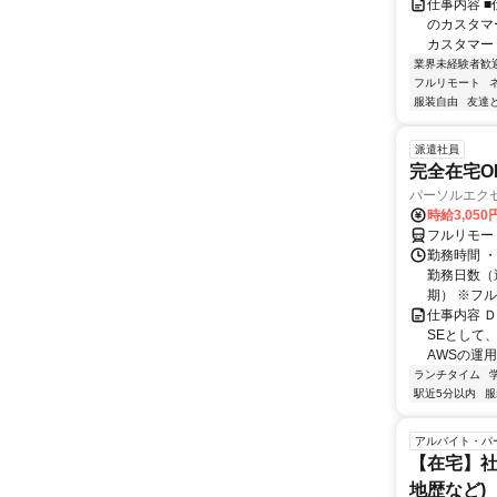
仕事内容 
のカスタマ
カスタマー
業界未経験者歓
フルリモート
服装自由
友達
派遣社員
完全在宅O
パーソルエクセ
時給3,050
フルリモー
勤務時間 ・
勤務日数（週
期） ※フル.
仕事内容 
SEとして
AWSの運
ランチタイム
駅近5分以内
服
アルバイト・パ
【在宅】社
地歴など)