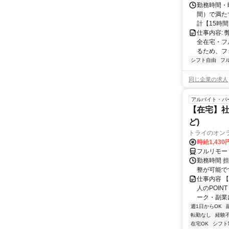
勤務時間・曜
間）で満たす
計【15時間】
仕事内容:
全在宅・フ
るため、フ
シフト自由
フ
同じ企業の求人
アルバイト・パ
【在宅】社
ど)
トライのオン
時給1,430
フルリモー
勤務時間 
整が可能で
仕事内容 
人のPOIN
ーク・副業に
週1日からOK
転勤なし
経験
在宅OK
シフト