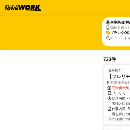
兵庫県
兵庫県
佐津
佐津
職種を選択
ブランクOK
ブランクOK
キーワード
720件
業務委託
【フルリモ
RIZAP株式会
完全歩合制
フルリモー
勤務時間・
者様と個別
仕事内容:
慣を身につ
シフト自由
フ