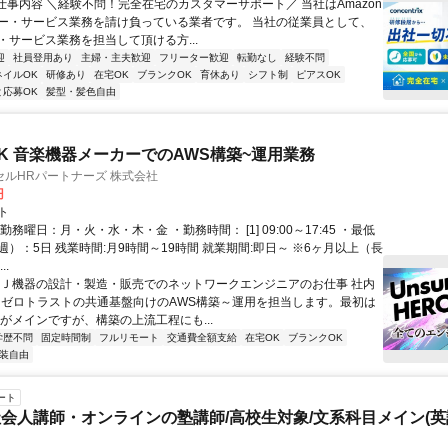
■仕事内容 ＼経験不問！完全在宅のカスタマーサポート／ 当社はAmazon
ー・サービス業務を請け負っている業者です。 当社の従業員として、
・サービス業務を担当して頂ける方...
迎
社員登用あり
主婦・主夫歓迎
フリーター歓迎
転勤なし
経験不問
ネイルOK
研修あり
在宅OK
ブランクOK
育休あり
シフト制
ピアスOK
と応募OK
髪型・髪色自由
K 音楽機器メーカーでのAWS構築~運用業務
ルHRパートナーズ 株式会社
円
ト
勤務曜日：月・火・水・木・金 ・勤務時間： [1] 09:00～17:45 ・最低
）：5日 残業時間:月9時間～19時間 就業期間:即日～ ※6ヶ月以上（長
..
ＤＪ機器の設計・製造・販売でのネットワークエンジニアのお仕事 社内
、ゼロトラストの共通基盤向けのAWS構築～運用を担当します。最初は
用がメインですが、構築の上流工程にも...
学歴不問
固定時間制
フルリモート
交通費全額支給
在宅OK
ブランクOK
装自由
ート
会人講師・オンラインの塾講師/高校生対象/文系科目メイン(