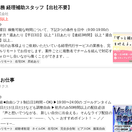
務 経理補助スタッフ【出社不要】
式会社
2円以上
ト
日: 稼働可能な時間について、下記3つの条件を日中（9:00-19:00の
方 * 週あたり【平日3日】 以上 * 1日あたり【連続3時間】 以上 * 週合
以上...
 弊社のお客様よりご依頼いただいている経理代行サービスの業務を、完
ルリモートでお任せします。案件ごとに複数名でチームを組んで対応す
ォローし合いながら働くことができます。...
ルリモート
在宅OK
昇給あり
たお仕事
リクス
ト
 ■自由シフト制(1日1時間～OK) ▶19:00〜24:00の ゴールデンタイム
平日だけ/土日だけなども調整自由 ▶初月のみ50時間以上の配信必須
／ 『声と想いでつながる、 新しい自分に出会える』 そんなライブ配信の
 ╭─────────･⭐･･───╮ ＼＼ ～ おすすめポイント！ ～ ／／
──ｖ─...
ルリモート
経験者歓迎
ネイルOK
在宅OK
完全歩合制
ピアスOK
服装自由