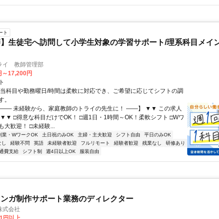
ート
】生徒宅へ訪問して小学生対象の学習サポート/理系科目メイン
ライ 教師管理部
円～17,200円
ト
担当科目や勤務曜日/時間は柔軟に対応でき、ご希望に応じてシフトの調
す。
【―― 未経験から、家庭教師のトライの先生に！ ――】 ▼▼ この求人
！ ▼▼ □得意な科目だけでOK！ □週1日・1時間～OK！柔軟シフト □Wワ
大歓迎！ □未経験...
副業・WワークOK
土日祝のみOK
主婦・主夫歓迎
シフト自由
平日のみOK
なし
経験不問
英語
未経験者歓迎
フルリモート
経験者歓迎
残業なし
研修あり
通費支給
シフト制
週4日以上OK
服装自由
マンガ制作サポート業務のディレクター
株式会社
81円以上