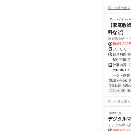
同じ企業の求人
アルバイト・パ
【家庭教師
科など)
家庭教師のト
時給1,800
フルリモー
勤務時間 
整が可能で
仕事内容 
のPOINT
ーク・副業も
週1日からOK
学生歓迎
転勤
ブランクOK
交
同じ企業の求人
契約社員
デジタル
デジタル職人
月給271,8