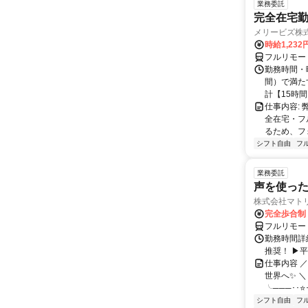
業務委託
完全在宅勤
メリービズ株
時給1,23
フルリモー
勤務時間・曜
間）で満たす
計【15時間】
仕事内容:
全在宅・フ
るため、フ
シフト自由
フ
業務委託
声を使っ
株式会社マト
完全歩合制
フルリモー
勤務時間詳細
推奨！ ▶
仕事内容 
世界へ✨ ＼
╰───･･⭐･
シフト自由
フ