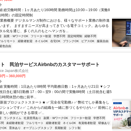
ト
 総労働時間：1ヶ月あたり160時間 勤務時間は10:00～19:00（実働8
1時間）の固定時間制
〇業務概要 デジタルマンガ制作における、様々なサポート業務の制作進
います。 ますますニーズが高まってきている電子コミック。あらゆる
タル化を通じ、多くの人のもとへマンガを...
迎
副業・WワークOK
フリーター歓迎
学歴不問
固定時間制
経験不問
フルリモート
経験者歓迎
ネイルOK
在宅OK
ブランクOK
ピアスOK
服装自由
髪色自由
ト 民泊サービスAirbnbのカスタマーサポート
ance Japan株式会社
00円～360,000円
ト
細 実働時間：1日あたり8時間 平均勤務日数：1ヶ月あたり21日 ▼シフ
祝日含む週5日勤務 17：00～翌9：00の間で実働8時間（土日祝含む週5
1時間休憩の他に前半...
★新規プロジェクトスタート★ ✅ 完全在宅勤務♪ ✅ 弊社でしか募集をし
ジションです♪ ✅ これからの組織を一緒に形づくるやりがい ✅ 前例にと
しい挑戦ができる環境 ✅...
迎
ランチタイム
社員登用あり
副業・WワークOK
フリーター歓迎
学歴不問
不問
未経験者歓迎
フルリモート
経験者歓迎
ネイルOK
有資格者歓迎
研修あり
クOK
育休あり
オープニングスタッフ
長期歓迎
シフト制