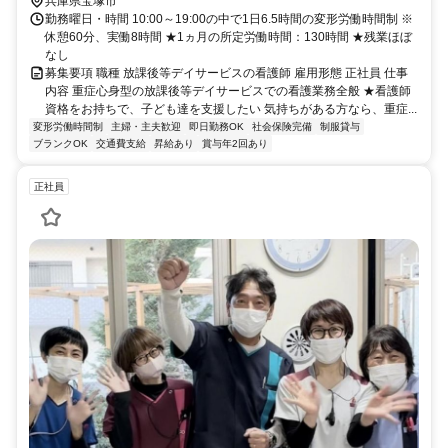
兵庫県宝塚市
勤務曜日・時間 10:00～19:00の中で1日6.5時間の変形労働時間制 ※
休憩60分、実働8時間 ★1ヵ月の所定労働時間：130時間 ★残業ほぼ
なし
募集要項 職種 放課後等デイサービスの看護師 雇用形態 正社員 仕事
内容 重症心身型の放課後等デイサービスでの看護業務全般 ★看護師
資格をお持ちで、子ども達を支援したい 気持ちがある方なら、重症...
変形労働時間制
主婦・主夫歓迎
即日勤務OK
社会保険完備
制服貸与
ブランクOK
交通費支給
昇給あり
賞与年2回あり
正社員