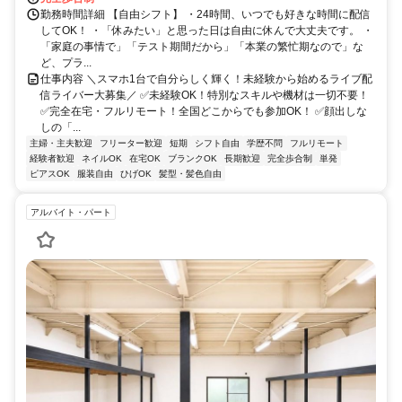
勤務時間詳細 【自由シフト】 ・24時間、いつでも好きな時間に配信
してOK！ ・「休みたい」と思った日は自由に休んで大丈夫です。 ・
「家庭の事情で」「テスト期間だから」「本業の繁忙期なので」な
ど、プラ...
仕事内容 ＼スマホ1台で自分らしく輝く！未経験から始めるライブ配
信ライバー大募集／ ✅未経験OK！特別なスキルや機材は一切不要！
✅完全在宅・フルリモート！全国どこからでも参加OK！ ✅顔出しな
しの「...
主婦・主夫歓迎
フリーター歓迎
短期
シフト自由
学歴不問
フルリモート
経験者歓迎
ネイルOK
在宅OK
ブランクOK
長期歓迎
完全歩合制
単発
ピアスOK
服装自由
ひげOK
髪型・髪色自由
アルバイト・パート