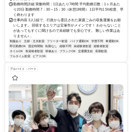
勤務時間詳細 実働時間：1日あたり7時間 平均勤務日数：1ヶ月あた
り20日 勤務時間 7：30～15：30（休憩1時間） 1日平均1.5h程度、早
く終わります
仕事内容 3人1組で、行政から委託された家庭ごみの収集運搬をお願
いします。 回収するエリアは宝塚市がメインです！ わからないこと
があってもすぐに聞けるので未経験でも安心です。 難しい作業はあ
りません♪...
制服あり
主婦・主夫歓迎
フリーター歓迎
バイク通勤OK
学歴不問
車通勤OK
即日勤務OK
固定時間制
転勤なし
経験不問
未経験者歓迎
経験者歓迎
ネイルOK
有資格者歓迎
研修あり
ブランクOK
交通費支給
長期歓迎
フルタイム歓迎
ピアスOK
アルバイト・パート