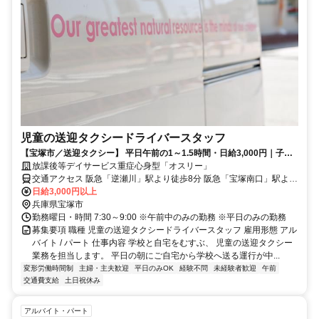
児童の送迎タクシードライバースタッフ
【宝塚市／送迎タクシー】 平日午前の1～1.5時間・日給3,000円｜子ど
もたちの通学を支える仕事！
放課後等デイサービス重症心身型「オスリー」
交通アクセス 阪急「逆瀬川」駅より徒歩8分 阪急「宝塚南口」駅より
徒歩12分
日給3,000円以上
兵庫県宝塚市
勤務曜日・時間 7:30～9:00 ※午前中のみの勤務 ※平日のみの勤務
募集要項 職種 児童の送迎タクシードライバースタッフ 雇用形態 アル
バイト / パート 仕事内容 学校と自宅をむすぶ、 児童の送迎タクシー
業務を担当します。 平日の朝にご自宅から学校へ送る運行が中...
変形労働時間制
主婦・主夫歓迎
平日のみOK
経験不問
未経験者歓迎
午前
交通費支給
土日祝休み
アルバイト・パート