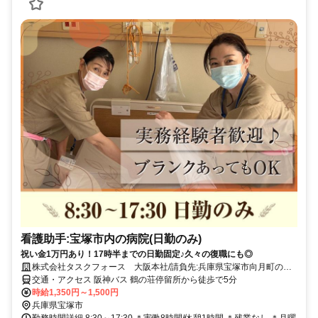
看護助手:宝塚市内の病院(日勤のみ)
祝い金1万円あり！17時半までの日勤固定♪久々の復職にも◎
株式会社タスクフォース 大阪本社/請負先:兵庫県宝塚市向月町の病
院(20260325_657)
交通・アクセス 阪神バス 鶴の荘停留所から徒歩で5分
時給1,350円～1,500円
兵庫県宝塚市
勤務時間詳細 8:30～17:30 ＊実働8時間/休憩1時間 ＊残業なし ＊月曜