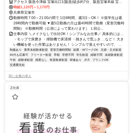
アクセス 阪急今津線 宝塚出口1(阪急)徒歩約7分、阪急宝塚本線 宝塚
出口1(阪急)徒歩約7分、連絡バス 宝塚徒歩約8分
時給1,120円～1,170円
兵庫県宝塚市
勤務時間 7:00～21:00の間で 1日8時間、週3日～OK！ ※留学生は週
28時間内で勤務可能 ▼週5日勤務の方は週40時間で勤務（変形労働時
間制） ※勤務時間（公演によって変わります） １回公...
仕事内容 ＼メイクなしで出社OK！シンプルなお仕事／ 具体的には…
・モップで床磨き ・掃除機で床清掃 ・雑きんで窓ふき …など！ 大き
い機械を使った作業はありません！ シンプルで覚えやすいので、 ...
制服あり
業界未経験者歓迎
変形労働時間制
副業・WワークOK
主婦・主夫歓迎
60代も応募可
フリーター歓迎
早朝
学歴不問
学生歓迎
経験不問
未経験者歓迎
午前
経験者歓迎
残業なし
有資格者歓迎
研修あり
夕方
ブランクOK
交通費支給
同じ企業の求人
正社員