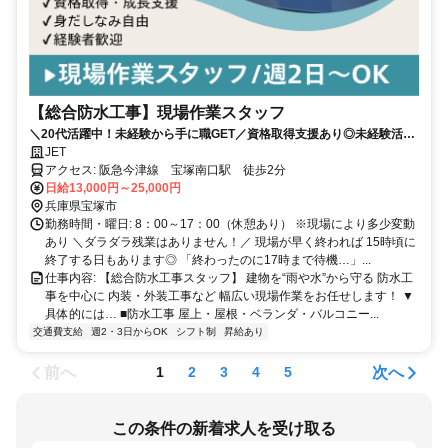
【総合防水工事】現場作業スタッフ
＼20代活躍中！未経験から手に職GET／資格取得支援あり◎未経験活躍
中◎防水・内装・外装など幅広い技術を学べる環境です！
JET
アクセス: 阪急今津線 宝塚南口駅 徒歩2分
日給13,000円～25,000円
兵庫県宝塚市
勤務時間・曜日: 8：00～17：00（休憩あり） ※現場により多少変動
あり ＼ダラダラ残業はありません！／ 現場が早く終われば 15時頃に
終了する日もあります◎ 「終わったのに17時まで待機…」...
仕事内容: 【総合防水工事スタッフ】 建物を“雨や水”から守る 防水工
事を中心に 内装・外装工事など 幅広い現場作業をお任せします！ ▼
具体的には… ■防水工事 屋上・屋根・ベランダ・バルコニー...
交通費支給
週2・3日からOK
シフト制
昇給あり
前へ
次へ
1
2
3
4
5
この条件の新着求人を受け取る