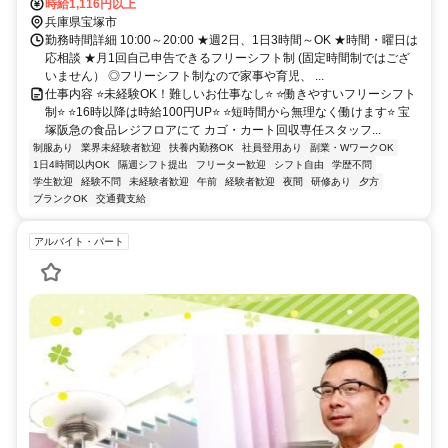
時給1,116円以上
兵庫県宝塚市
勤務時間詳細 10:00～20:00 ★週2日、1日3時間～OK ★時間・曜日は
応相談 ★月1回自己申告できるフリーシフト制 (固定時間制ではござ
いません） ◎フリーシフト制なので家事や育児、 ...
仕事内容 ⭐未経験OK！難しいお仕事なし⭐ ⭐働きやすいフリーシフト
制⭐ ⭐16時以降は時給100円UP⭐ ⭐短時間から無理なく働けます⭐ 宝
塚阪急の食品レジフロアにて カゴ・カート回収専任スタッフ...
制服あり
業界未経験者歓迎
扶養内勤務OK
社員登用あり
副業・WワークOK
1日4時間以内OK
隔週シフト提出
フリーター歓迎
シフト自由
学歴不問
学生歓迎
経験不問
未経験者歓迎
午前
経験者歓迎
夜間
研修あり
夕方
ブランクOK
交通費支給
アルバイト・パート