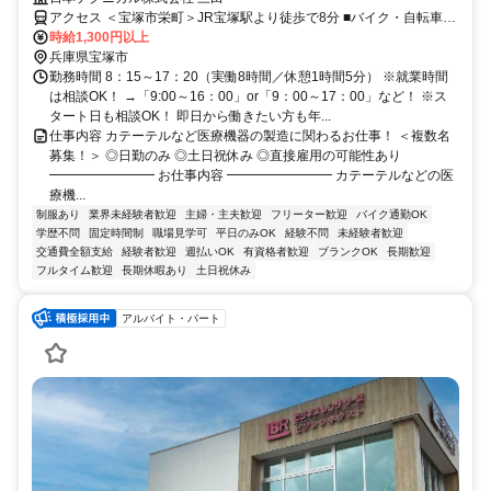
アクセス ＜宝塚市栄町＞JR宝塚駅より徒歩で8分 ■バイク・自転車通
勤可能
時給1,300円以上
兵庫県宝塚市
勤務時間 8：15～17：20（実働8時間／休憩1時間5分） ※就業時間
は相談OK！ →「9:00～16：00」or「9：00～17：00」など！ ※ス
タート日も相談OK！ 即日から働きたい方も年...
仕事内容 カテーテルなど医療機器の製造に関わるお仕事！ ＜複数名
募集！＞ ◎日勤のみ ◎土日祝休み ◎直接雇用の可能性あり
━━━━━━━━ お仕事内容 ━━━━━━━━ カテーテルなどの医
療機...
制服あり
業界未経験者歓迎
主婦・主夫歓迎
フリーター歓迎
バイク通勤OK
学歴不問
固定時間制
職場見学可
平日のみOK
経験不問
未経験者歓迎
交通費全額支給
経験者歓迎
週払いOK
有資格者歓迎
ブランクOK
長期歓迎
フルタイム歓迎
長期休暇あり
土日祝休み
アルバイト・パート