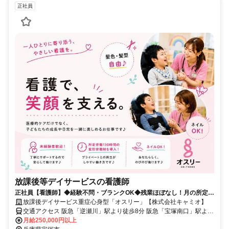
正社員
放課後等デイサービスの看護師
正社員【看護師】◆経験不問・ブランクOK◆残業ほぼなし！月の所定労
働時間130時間！
放課後デイサービス重症心身型「オスリー」【株式会社キャミオ】
交通アクセス 阪急「逆瀬川」駅より徒歩8分 阪急「宝塚南口」駅より
徒歩12分
月給250,000円以上