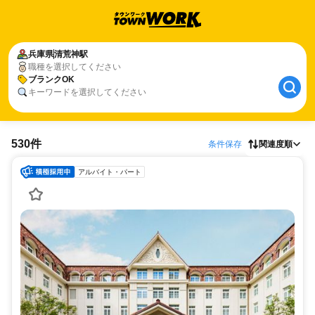
兵庫県
清荒神駅
職種を選択してください
ブランクOK
キーワードを選択してください
530件
条件保存
関連度順
アルバイト・パート