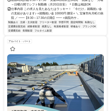
～日曜の間でシフト制勤務（月20日目安） ＊日数は相談OK
仕事内容 この求人を見たあなたはラッキー！ 「今だけ」就職祝い金
の支給があります♪ ⭐就職祝い金 10000円 贈呈⭐ ＼ 宝塚市向月町の病
院 ／ ━━【8:30～17:30の日勤】━━ ⭐病院内サ...
制服あり
主婦・主夫歓迎
フリーター歓迎
学歴不問
固定時間制
転勤なし
交通費全額支給
経験者歓迎
残業なし
有資格者歓迎
研修あり
ブランクOK
交通費支給
長期歓迎
フルタイム歓迎
アルバイト・パート