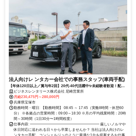
法人向けレ ンタカー会社での事務スタッフ(車両手配)
【年休120日以上／賞与年2回】20代-40代活躍中✨未経験者歓迎！配車
や洗車を含むお仕事！家族手当、運転免許手当あり！
ビジネスレンタリース株式会社 尼崎営業所
月給230,475円～280,000円
兵庫県宝塚市
勤務時間・曜日: 【勤務時間】 08:45 ～ 17:45（実働8時間・休憩60
分） ※各拠点の営業時間：09:00～18:30 ※月の平均残業時間：20時
間～30時間（1日30分〜1時間程度）
仕事内容: ━━━━━━━━━━━━━━━━━━━ 厳しいノルマや
休日対応に追われる日々から卒業しませんか？ 当社は法人向けのレ
ンタカー手配。コンシェルジュのように最適な1台を提案するお仕事