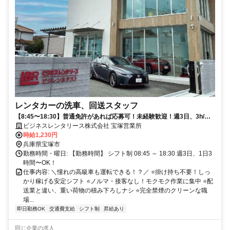
レンタカーの洗車、回送スタッフ
【8:45〜18:30】普通免許があれば応募可！未経験歓迎！週3日、3h/
日〜OK！レンタカー社割あり！重荷物の積み下ろしナシ！
ビジネスレンタリース株式会社 宝塚営業所
時給1,230円
兵庫県宝塚市
勤務時間・曜日: 【勤務時間】 シフト制 08:45 ～ 18:30 週3日、1日3
時間〜OK！
仕事内容: ＼憧れの高級車も運転できる！？／ ⭐掛け持ち不要！しっ
かり稼げる安定シフト ⭐ノルマ・接客なし！モクモク作業に集中 ⭐配
送業と違い、重い荷物の積み下ろしナシ ⭐完全禁煙のクリーンな職
場...
即日勤務OK
交通費支給
シフト制
昇給あり
同じ企業の求人