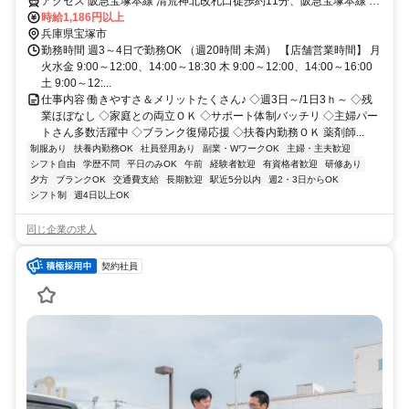
アクセス 阪急宝塚本線 清荒神北改札口徒歩約11分、阪急宝塚本線 宝
塚出口2(阪急)徒歩約14分、阪急今津線 宝塚出口2(阪急)徒歩約14分
時給1,186円以上
JR/阪急 宝塚駅よりバス6分、清荒神駅徒歩10分
兵庫県宝塚市
勤務時間 週3～4日で勤務OK （週20時間 未満） 【店舗営業時間】 月
火水金 9:00～12:00、14:00～18:30 木 9:00～12:00、14:00～16:00
土 9:00～12:...
仕事内容 働きやすさ＆メリットたくさん♪ ◇週3日～/1日3ｈ～ ◇残
業ほぼなし ◇家庭との両立ＯＫ ◇サポート体制バッチリ ◇主婦パー
トさん多数活躍中 ◇ブランク復帰応援 ◇扶養内勤務ＯＫ 薬剤師...
制服あり
扶養内勤務OK
社員登用あり
副業・WワークOK
主婦・主夫歓迎
シフト自由
学歴不問
平日のみOK
午前
経験者歓迎
有資格者歓迎
研修あり
夕方
ブランクOK
交通費支給
長期歓迎
駅近5分以内
週2・3日からOK
シフト制
週4日以上OK
同じ企業の求人
契約社員