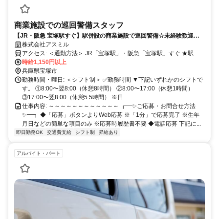
商業施設での巡回警備スタッフ
【JR・阪急 宝塚駅すぐ】駅併設の商業施設で巡回警備☆未経験歓迎・
週3日〜OK！長期で安定勤務◎
株式会社アスミル
アクセス: ＜通勤方法＞ JR「宝塚駅」・阪急「宝塚駅」すぐ ★駅併
設の商業施設で通勤ラクラク ★交通費実費支給
時給1,150円以上
兵庫県宝塚市
勤務時間・曜日: ＜シフト制＞ ✅勤務時間 ▼下記いずれかのシフトで
す。 ①8:00〜翌8:00（休憩8時間） ②8:00〜17:00（休憩1時間）
③17:00〜翌8:00（休憩5.5時間） ※日...
仕事内容: ～～～～～～～～～～～～ ┏━✨ご応募・お問合せ方法
✨━┓ ◆「応募」ボタンよりWeb応募 ※「1分」で応募完了 ※生年
月日などの簡単な項目のみ ※応募時履歴書不要 ◆電話応募 下記に...
即日勤務OK
交通費支給
シフト制
昇給あり
アルバイト・パート