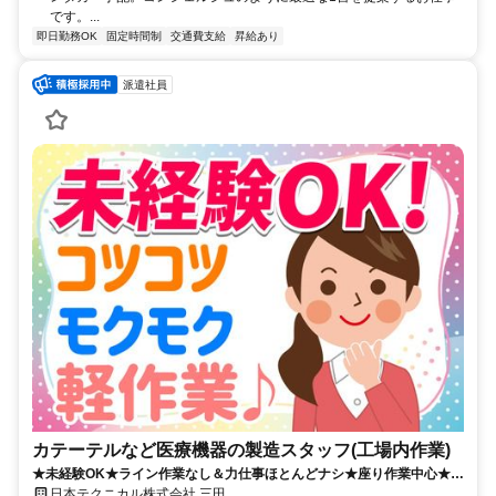
です。...
即日勤務OK
固定時間制
交通費支給
昇給あり
派遣社員
カテーテルなど医療機器の製造スタッフ(工場内作業)
★未経験OK★ライン作業なし＆力仕事ほとんどナシ★座り作業中心★空
調完備のクリーンな環境★土日祝休み
日本テクニカル株式会社 三田