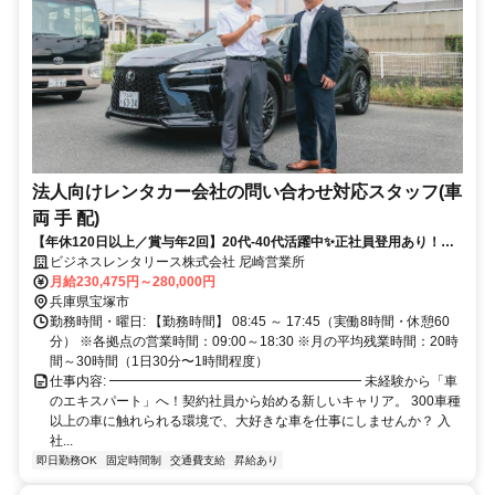
法人向けレンタカー会社の問い合わせ対応スタッフ(車
両 手 配)
【年休120日以上／賞与年2回】20代-40代活躍中✨正社員登用あり！未
経験者歓迎！配車や洗車を含むお仕事！家族手当、運転免許手当あり！
ビジネスレンタリース株式会社 尼崎営業所
月給230,475円～280,000円
兵庫県宝塚市
勤務時間・曜日: 【勤務時間】 08:45 ～ 17:45（実働8時間・休憩60
分） ※各拠点の営業時間：09:00～18:30 ※月の平均残業時間：20時
間～30時間（1日30分〜1時間程度）
仕事内容: ━━━━━━━━━━━━━━━━━━━ 未経験から「車
のエキスパート」へ！契約社員から始める新しいキャリア。 300車種
以上の車に触れられる環境で、大好きな車を仕事にしませんか？ 入
社...
即日勤務OK
固定時間制
交通費支給
昇給あり