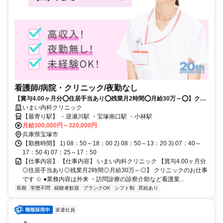
看護師/病院・クリニック/夜勤なし
【賞与4.00ヶ月分⭕住居手当あり⭕残業月2時間⭕月給30万～⭕】クリ
ニックのお仕事です⭐
いまい内科クリニック
【最寄り駅】 ・逆瀬川駅 ・宝塚南口駅 ・小林駅
月給300,000円～320,000円
兵庫県宝塚市
【勤務時間】 1) 08：50～18：00 2) 08：50～13：20 3) 07：40～
17：50 4) 07：25～17：50
【仕事内容】 【仕事内容】 いまい内科クリニック 【賞与4.00ヶ月分
◎住居手当あり◎残業月2時間◎月給30万～◎】 クリニックのお仕事
です ☆ ●業務内容は外来 ・訪問診療の診察介助など看護業...
長期
学歴不問
経験者歓迎
ブランクOK
シフト制
昇給あり
派遣社員