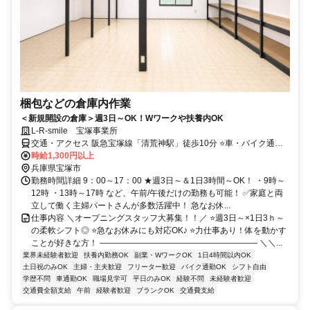
梱包などの倉庫内作業
＜新規開設の倉庫＞週3日～OK！Wワークや扶養内OK
L-R-smile 宝塚事業所
交通・アクセス 阪急宝塚線「清荒神駅」徒歩10分 ⭐車・バイク通勤
OK
時給1,300円以上
兵庫県宝塚市
勤務時間詳細 9：00～17：00 ★週3日～＆1日3時間～OK！ ・9時～
12時 ・13時～17時 など、午前/午後だけの勤務も可能！ ✅家庭と両
立して働く主婦パートさんが多数活躍中！ 急なお休...
仕事内容 ＼オープニングスタッフ大募集！！／ ⭐週3日～×1日3ｈ～
の柔軟シフト◎ ⭐急なお休みにも対応OK♪ ⭐力仕事あり！体を動かす
ことが好きな方！ ――――――――――――――――――― ＼＼...
業界未経験者歓迎
扶養内勤務OK
副業・WワークOK
1日4時間以内OK
土日祝のみOK
主婦・主夫歓迎
フリーター歓迎
バイク通勤OK
シフト自由
学歴不問
車通勤OK
職場見学可
平日のみOK
経験不問
未経験者歓迎
交通費全額支給
午前
経験者歓迎
ブランクOK
交通費支給