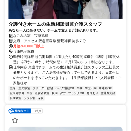
介護付きホームの生活相談員兼介護スタッフ
あなた一人に任せない。チームで支える介護があります。
なごみの家 宝塚旭町
交通・アクセス 阪急宝塚線 清荒神駅 徒歩７分
月給260,000円以上
兵庫県宝塚市
勤務時間詳細 総労働時間：1週あたり40時間 ➀9時～18時（1時間休
憩） ➁7時～16時（1時間休憩） ※月1回のシフト制となります。
仕事内容 介護付きホームでの生活相談員兼介護スタッフの正社員の
募集となります。 ご入居者様が安心して生活できるよう、日常生活
のサポートを行っていただきます。 【生活相談員】 •ご入居者様・ご
家族様か...
主婦・主夫歓迎
フリーター歓迎
バイク通勤OK
早朝
学歴不問
車通勤OK
職場見学可
午前
経験者歓迎
夜間
夕方
ブランクOK
育休あり
交通費支給
長期歓迎
シフト制
深夜
正社員