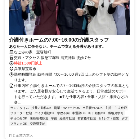
介護付きホームの7:00~16:00の介護スタッフ
あなた一人に任せない。チームで支える介護があります。
なごみの家 宝塚旭町
交通・アクセス 阪急宝塚線 清荒神駅 徒歩７分
時給1,500円以上
兵庫県宝塚市
勤務時間詳細 勤務時間 7:00～16:00 週3回以上のシフト制の勤務とな
ります。
仕事内容 介護付きホームでの7～16時勤務の介護スタッフの募集とな
ります。 ご入居者様が安心して生活できるよう、日常生活のサポー
トを行っていただきます。 ■主な仕事内容 • 食事・入浴・排泄などの
身...
ランチタイム
扶養内勤務OK
副業・WワークOK
土日祝のみOK
主婦・主夫歓迎
フリーター歓迎
バイク通勤OK
学歴不問
車通勤OK
即日勤務OK
職場見学可
平日のみOK
未経験者歓迎
午前
経験者歓迎
有資格者歓迎
月1シフト提出
夕方
ブランクOK
交通費支給
同じ企業の求人