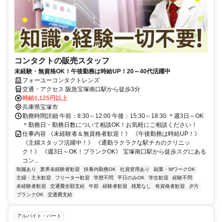
コンタクトの販売スタッフ
未経験・無資格OK！午後勤務は時給UP！20～40代活躍中
フォーユーコンタクトレンズ
交通・アクセス 阪急宝塚南口駅から徒歩3分
時給1,125円以上
兵庫県宝塚市
勤務時間詳細 午前：8:30～12:00 午後：15:30～18:30 ＊週3日～OK
＊勤務日・勤務日数について相談OK！お気軽にご相談ください！
仕事内容 《未経験者＆無資格者歓迎！》 《午後勤務は時給UP！》
《主婦スタッフ活躍中！》 《通勤ラクラクな駅チカのクリニッ
ク！》 《週3日～OK！ブランクOK》 宝塚南口駅から徒歩スグにある
コン...
制服あり
業界未経験者歓迎
扶養内勤務OK
社員登用あり
副業・WワークOK
主婦・主夫歓迎
フリーター歓迎
学歴不問
平日のみOK
学生歓迎
経験不問
未経験者歓迎
交通費全額支給
午前
経験者歓迎
残業なし
有資格者歓迎
夕方
ブランクOK
交通費支給
アルバイト・パート