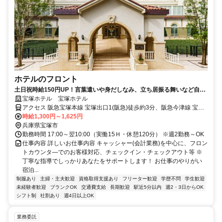
ホテルのフロント
土日祝時給150円UP！言葉遣いや身だしなみ、立ち居振る舞いなど自分
磨きにも繋がるホテルスタッフです
宝塚ホテル 宝塚ホテル
アクセス 阪急宝塚本線 宝塚出口1(阪急)徒歩約3分、阪急今津線 宝塚
出口1(阪急)徒歩約3分、ＪＲ福知山線〔宝塚線〕 宝塚出口1(阪急)徒
時給1,300円～1,625円
歩約3分 阪急宝塚駅より徒歩約4分、JR宝塚駅より徒歩約7分
兵庫県宝塚市
勤務時間 17:00～翌10:00（実働15Ｈ・休憩120分） ※週2勤務～OK
仕事内容 詳しいお仕事内容 キャッシャー(会計業務)を中心に、フロン
トカウンタ―でのお客様対応、チェックイン・チェックアウト等 ※
丁寧な指導でしっかりあなたをサポートします！ お仕事のやりがい
宿泊...
制服あり
主婦・主夫歓迎
資格取得支援あり
フリーター歓迎
学歴不問
学生歓迎
未経験者歓迎
ブランクOK
交通費支給
長期歓迎
駅近5分以内
週2・3日からOK
シフト制
社割あり
週4日以上OK
業務委託