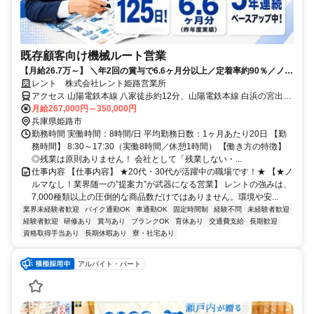
既存顧客向け機械ルート営業
【月給26.7万～】 ＼年2回の賞与で6.6ヶ月分以上／定着率約90％／ノル
マ無し×完全週休2日制で働きやすい！
レント 株式会社レント姫路営業所
アクセス 山陽電鉄本線 八家徒歩約12分、山陽電鉄本線 白浜の宮出入
口2徒歩約25分、山陽電鉄本線 的形徒歩約32分 「半田IC」から車で
月給267,000円～350,000円
約10分 「上ゲ駅」から車で約5分※車・バイク通勤OK
兵庫県姫路市
勤務時間 実働時間：8時間/日 平均勤務日数：1ヶ月あたり20日 【勤
務時間】 8:30～17:30（実働8時間／休憩1時間） 【働き方の特徴】
◎残業は原則ありません！ 会社として「残業しない・...
仕事内容 【仕事内容】 ★20代・30代が活躍中の職場です！★ 【★ノ
ルマなし！業界随一の”提案力”が武器になる営業】 レントの強みは、
7,000種類以上の圧倒的な商品数だけではありません。環境や安...
業界未経験者歓迎
バイク通勤OK
車通勤OK
固定時間制
経験不問
未経験者歓迎
経験者歓迎
研修あり
賞与あり
ブランクOK
育休あり
交通費支給
長期歓迎
資格取得手当あり
長期休暇あり
寮・社宅あり
アルバイト・パート