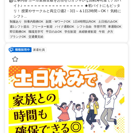
仕事内容 ホール業務全般をお任せ◎オシャレな回転寿司屋でアルバ
イト♪ ＝＝＝＝＝＝＝＝＝＝＝＝＝＝＝＝＝ ★初バイトにもピッタ
リ！ 授業やサークルと両立◎週2・3日～＆1日2時間～OK！ 気軽に
シフト...
制服あり
扶養内勤務OK
副業・WワークOK
1日4時間以内OK
土日祝のみOK
週1シフト提出
フリーター歓迎
バイク通勤OK
シフト自由
学歴不問
車通勤OK
即日勤務OK
職場見学可
平日のみOK
学生歓迎
未経験者歓迎
午前
夕方
ブランクOK
交通費支給
派遣社員