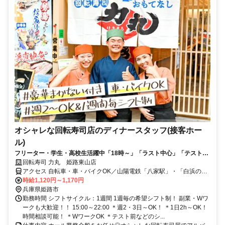
オシャレな回転寿司店のディナースタッフ(接客ホー
ル)
フリーター・学生・高校生活躍中「18時～」「ラスト中心」「テスト前
は休みで」など融通◎タッチパネルだから、初バイトも安心！
回転寿司 力丸 姫路東山店
アクセス 自転車・車・バイクOK／山陽電鉄「八家駅」・「白浜の宮
駅」～自転車で5分／JR「御着駅」～車10分（ガソリン代支給）
時給1,120円～1,170円
兵庫県姫路市
勤務時間 シフトサイクル：1週間 1週毎の希望シフト制！ 副業・Wワ
ークも大歓迎！！ 15:00～22:00 ＊週2・3日～OK！ ＊1日2h～OK！
時間相談可能！ ＊WワークOK ＊テスト前などのシ...