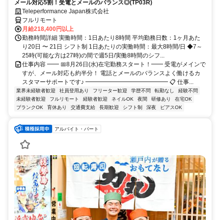
メール対応5割！受電とメールのバランス◎(TP03R)
Teleperformance Japan株式会社
フルリモート
月給218,400円以上
勤務時間詳細 実働時間：1日あたり8時間 平均勤務日数：1ヶ月あた
り20日 〜 21日 シフト制 1日あたりの実働時間：最大8時間/日 ◆7～
25時(可能な方は27時)の間で週5日/実働8時間のシフ...
仕事内容 ━━ 📅8月26日(水)在宅勤務スタート！━━ 受電がメインで
すが、メール対応も約半分！ 電話とメールのバランスよく働けるカ
スタマーサポートです♪ ━━━━━━━━━━━━━━ 📋 仕事...
業界未経験者歓迎
社員登用あり
フリーター歓迎
学歴不問
転勤なし
経験不問
未経験者歓迎
フルリモート
経験者歓迎
ネイルOK
夜間
研修あり
在宅OK
ブランクOK
育休あり
交通費支給
長期歓迎
シフト制
深夜
ピアスOK
アルバイト・パート