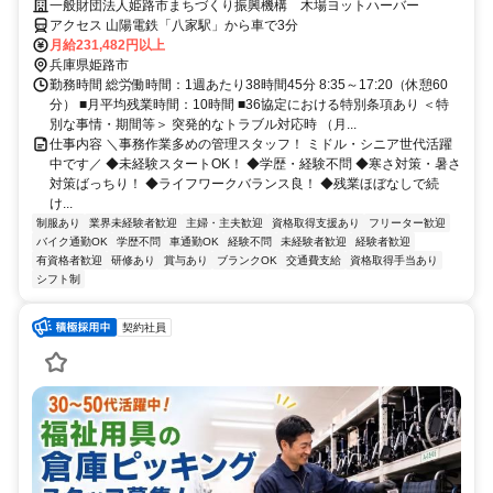
一般財団法人姫路市まちづくり振興機構 木場ヨットハーバー
アクセス 山陽電鉄「八家駅」から車で3分
月給231,482円以上
兵庫県姫路市
勤務時間 総労働時間：1週あたり38時間45分 8:35～17:20（休憩60
分） ■月平均残業時間：10時間 ■36協定における特別条項あり ＜特
別な事情・期間等＞ 突発的なトラブル対応時 （月...
仕事内容 ＼事務作業多めの管理スタッフ！ ミドル・シニア世代活躍
中です／ ◆未経験スタートOK！ ◆学歴・経験不問 ◆寒さ対策・暑さ
対策ばっちり！ ◆ライフワークバランス良！ ◆残業ほぼなしで続
け...
制服あり
業界未経験者歓迎
主婦・主夫歓迎
資格取得支援あり
フリーター歓迎
バイク通勤OK
学歴不問
車通勤OK
経験不問
未経験者歓迎
経験者歓迎
有資格者歓迎
研修あり
賞与あり
ブランクOK
交通費支給
資格取得手当あり
シフト制
契約社員