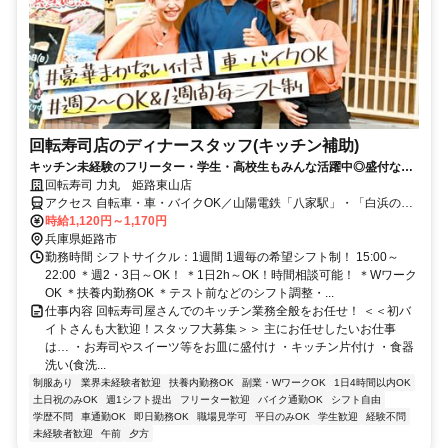
回転寿司店のディナースタッフ(キッチン補助)
キッチン未経験のフリーター・学生・高校生もみんな活躍中◎盛付など
簡単なお仕事からでOK♪「テスト前は休み」「ラスト中心」「学校終わ
回転寿司 力丸 姫路東山店
りの18時～」など融通◎
アクセス 自転車・車・バイクOK／山陽電鉄「八家駅」・「白浜の宮
駅」～自転車で5分／JR「御着駅」～車10分（ガソリン代支給）
時給1,120円～1,170円
兵庫県姫路市
勤務時間 シフトサイクル：1週間 1週毎の希望シフト制！ 15:00～
22:00 ＊週2・3日～OK！ ＊1日2h～OK！時間相談可能！ ＊Wワーク
OK ＊扶養内勤務OK ＊テスト前などのシフト調整・...
仕事内容 回転寿司屋さんでのキッチン業務全般をお任せ！ ＜＜初バ
イトさんも大歓迎！スタッフ大募集＞＞ 主にお任せしたいお仕事
は… ・お寿司やスイーツ等をお皿に盛付け ・キッチン片付け ・食器
洗い(食洗...
制服あり
業界未経験者歓迎
扶養内勤務OK
副業・WワークOK
1日4時間以内OK
土日祝のみOK
週1シフト提出
フリーター歓迎
バイク通勤OK
シフト自由
学歴不問
車通勤OK
即日勤務OK
職場見学可
平日のみOK
学生歓迎
経験不問
未経験者歓迎
午前
夕方