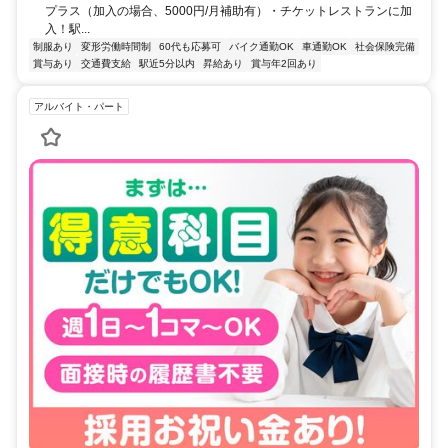
プラス（加入の場合、5000円/月補助有）・チケットレストランに加
入！駅...
制服あり
変形労働時間制
60代も応募可
バイク通勤OK
車通勤OK
社会保険完備
賞与あり
交通費支給
駅近5分以内
昇給あり
賞与年2回あり
アルバイト・パート