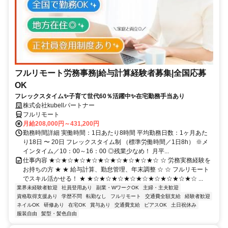
フルリモート労務事務|給与計算経験者募集|全国応募
OK
フレックスタイム✨子育て世代60％活躍中✨在宅勤務手当あり
株式会社kubellパートナー
フルリモート
月給208,000円～431,200円
勤務時間詳細 実働時間：1日あたり8時間 平均勤務日数：1ヶ月あた
り18日 〜 20日 フレックスタイム制 （標準労働時間／1日8h） ※メ
インタイム／10：00～16：00 ◎残業少なめ！ 月平...
仕事内容 ★☆★☆★☆★☆★☆★☆★☆★☆★☆ ☆ 労務実務経験を
お持ちの方 ★ ★ 給与計算、勤怠管理、年末調整 ☆ ☆ フルリモート
でスキル活かせる！ ★ ★☆★☆★☆★☆★☆★☆★☆★☆★☆ ...
業界未経験者歓迎
社員登用あり
副業・WワークOK
主婦・主夫歓迎
資格取得支援あり
学歴不問
転勤なし
フルリモート
交通費全額支給
経験者歓迎
ネイルOK
研修あり
在宅OK
賞与あり
交通費支給
ピアスOK
土日祝休み
服装自由
髪型・髪色自由