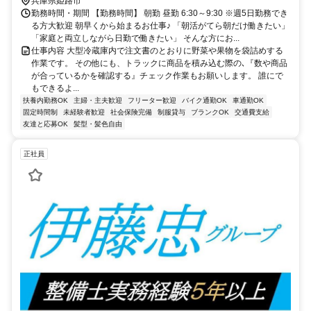
兵庫県姫路市
勤務時間・期間 【勤務時間】 朝勤 昼勤 6:30～9:30 ※週5日勤務でき
る方大歓迎 朝早くから始まるお仕事♪ 「朝活がてら朝だけ働きたい」
「家庭と両立しながら日勤で働きたい」 そんな方にお...
仕事内容 大型冷蔵庫内で注文書のとおりに野菜や果物を袋詰めする
作業です。 その他にも、トラックに商品を積み込む際の､『数や商品
が合っているかを確認する』チェック作業もお願いします。 誰にで
もできるよ...
扶養内勤務OK
主婦・主夫歓迎
フリーター歓迎
バイク通勤OK
車通勤OK
固定時間制
未経験者歓迎
社会保険完備
制服貸与
ブランクOK
交通費支給
友達と応募OK
髪型・髪色自由
正社員