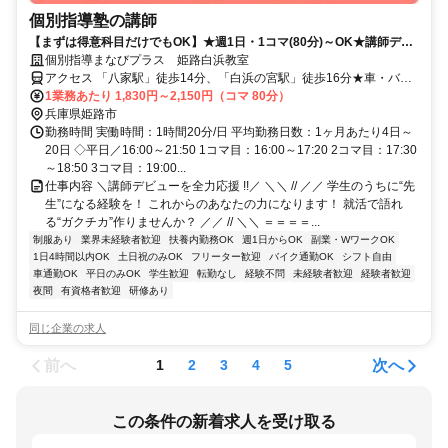
個別指導塾の講師
【まずは得意科目だけでもOK】★週1日・1コマ(80分)～OK★講師デビ
ュー応援！
個別指導まなびプラス 姫路白浜教室
アクセス 「八家駅」徒歩14分、「白浜の宮駅」徒歩16分★車・バイ
ク・自転車通勤OK
1業務あたり 1,830円～2,150円（コマ 80分）
兵庫県姫路市
勤務時間 実働時間：1時間20分/日 平均勤務日数：1ヶ月あたり4日～
20日 ◇平日／16:00～21:50 1コマ目：16:00～17:20 2コマ目：17:30
～18:50 3コマ目：19:00...
仕事内容 ＼講師デビューを全力応援 !!／ ＼＼ // ／／ 学生のうちに“先
生”になる経験を！ これからのあなたの力になります！ 就活で語れ
る“ガクチカ”作りませんか？ ／／ // ＼＼ ＝＝＝＝...
制服あり
業界未経験者歓迎
扶養内勤務OK
週1日からOK
副業・WワークOK
1日4時間以内OK
土日祝のみOK
フリーター歓迎
バイク通勤OK
シフト自由
車通勤OK
平日のみOK
学生歓迎
転勤なし
経験不問
未経験者歓迎
経験者歓迎
夜間
有資格者歓迎
研修あり
同じ企業の求人
前へ
次へ
1
2
3
4
5
この条件の新着求人を受け取る