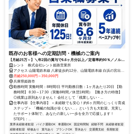
既存のお客様への定期訪問・機械のご案内
【月給25万～】＼年2回の賞与で6.6ヶ月分以上／定着率約90％／ノルマ
無し×完全週休2日制で働きやすい！
レント 株式会社レント姫路営業所
アクセス 山陽電鉄本線 八家徒歩約12分、山陽電鉄本線 白浜の宮出入
口2徒歩約25分、山陽電鉄本線 的形徒歩約32分 「半田IC」から車で
月給250,000円～350,000円
約10分 「上ゲ駅」から車で約5分※車・バイク通勤OK
兵庫県姫路市
勤務時間 実働時間：8時間/日 平均勤務日数：1ヶ月あたり20日 【勤
務時間】 8:30～17:30（実働8時間／休憩1時間） 【働き方の特徴】
◎残業は原則ありません！ 会社として「残業しない・...
仕事内容 【仕事内容】 ＜未経験でも安心！約6ヶ月間のじっくり育成
ステップ＞ 「機械の知識が全くない…」という方も大歓迎。充実し
たサポート体制で、あなたの新しい一歩を全力で応援します！
STEP1：...
業界未経験者歓迎
バイク通勤OK
車通勤OK
固定時間制
経験不問
未経験者歓迎
経験者歓迎
研修あり
賞与あり
ブランクOK
育休あり
交通費支給
長期歓迎