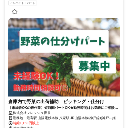
アルバイト・パート
倉庫内で野菜の出荷補助 ピッキング・仕分け
【未経験OKの軽作業】短時間パートOK★勤務時間はお気軽にご相談く
ださい
株式会社フレッシュ青果
勤務地・最寄駅 山陽電鉄本線 八家駅 JR山陽本線(神戸線)(神戸～姫
路) 御着駅 ■神姫バス 四郷和光保育所東行「見野」
時給1,150円以上