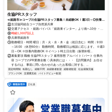
生協PRスタッフ
≪姫路市≫コープの生協PRスタッフ募集！未経験OK！週3日～◎扶養内
勤務にも対応！女性活躍中！
生活協同組合コープ自然派兵庫
交通アクセス ・姫路バイパス「姫路東インター」より南へ10分 ・山
陽電鉄「八家」駅から徒歩7～8分
時給1,300円以上
兵庫県姫路市
勤務曜日・時間 曜日：月・火・水・木・金（祝日含む） 時間：9:00
～16:00 （休憩60分） 勤務時間、勤務曜日は相談に応じます。 ※週3
日～OK ※扶養内勤務OK ※イベント時土日出勤（振替休暇...
募集要項 職種 生協PRスタッフ 雇用形態 アルバイト / パート 仕事内
容 コープでのPR業務全般 ◇具体的には・・・ 【訪問案内】 お任せ
するのは、事前に問い合わせのあったお客様に対する、...
固定時間制
転勤なし
経験不問
未経験者歓迎
経験者歓迎
社会保険完備
ブランクOK
交通費支給
バイトデビュー歓迎
正社員