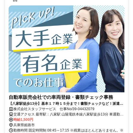
自動車販売会社での車両登録・書類チェック事務
【八家駅徒歩13分】基本１７時１５分まで！書類チェックなど！派遣ス
タッフ活躍中！ 直接雇用実績あり！
株式会社スタッフサービス 仕事No/39-04432079
交通アクセス 最寄駅：八家駅 山陽電鉄本線八家駅徒歩13分 車通勤可
能
時給1,500円
兵庫県姫路市
勤務時間 固定時間制 08:45～17:15 ※残業はほとんどありません。※