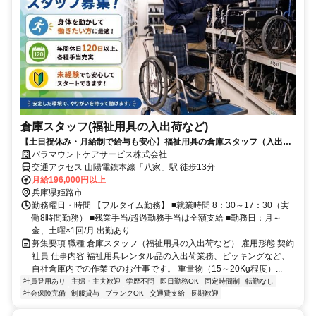
倉庫スタッフ(福祉用具の入出荷など)
【土日祝休み・月給制で給与も安心】福祉用具の倉庫スタッフ（入出庫/
ピッキング）
パラマウントケアサービス株式会社
交通アクセス 山陽電鉄本線「八家」駅 徒歩13分
月給196,000円以上
兵庫県姫路市
勤務曜日・時間 【フルタイム勤務】 ■就業時間 8：30～17：30（実
働8時間勤務） ■残業手当/超過勤務手当は全額支給 ■勤務日：月～
金、土曜×1回/月 出勤あり
募集要項 職種 倉庫スタッフ（福祉用具の入出荷など） 雇用形態 契約
社員 仕事内容 福祉用具レンタル品の入出荷業務、ピッキングなど、
自社倉庫内での作業でのお仕事です。 重量物（15～20Kg程度）...
社員登用あり
主婦・主夫歓迎
学歴不問
即日勤務OK
固定時間制
転勤なし
社会保険完備
制服貸与
ブランクOK
交通費支給
長期歓迎