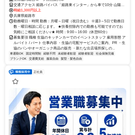
交通アクセス 姫路バイパス「姫路東インター」から車で10分 山陽電
鉄「八家」駅から徒歩7～8分
時給1,300円以上
兵庫県姫路市
勤務曜日・時間 勤務：月曜～日曜（祝日含む） ※週3～5日で勤務日
数・曜日相談に応じます。 ★扶養控除内での勤務も可能ですのでお
気軽にご相談ください♪★ 時間：9:00～16:00（休憩60分）
募集要項 職種 生協のキッチンカーでのイベントスタッフ 雇用形態 ア
ルバイト / パート 仕事内容 ・生協の宅配サービスのご案内、PR ・生
協のパンやオーガニック商品の販売 ・新たな出店場所探しの...
車通勤OK
固定時間制
経験不問
未経験者歓迎
経験者歓迎
社会保険完備
ブランクOK
交通費支給
服装自由
髪型・髪色自由
正社員