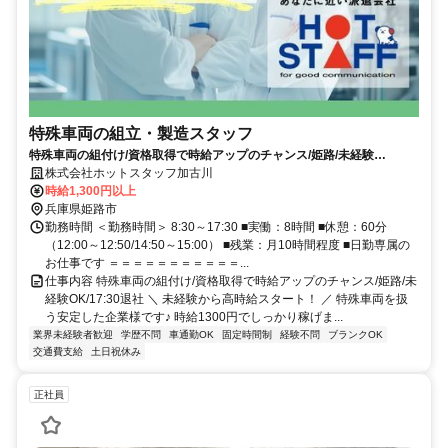
特殊車両の組立・製造スタッフ
特殊車両の組付け/資格取得で時給アップのチャンス/姫路/未経験
OK/17:30退社
株式会社ホットスタッフ加古川
時給1,300円以上
兵庫県姫路市
勤務時間 ＜勤務時間＞ 8:30～17:30 ■実働：8時間 ■休憩：60分
（12:00～12:50/14:50～15:00） ■残業：月10時間程度 ■日勤専属の
お仕事です ＝＝＝＝＝＝＝＝＝＝＝...
仕事内容 特殊車両の組付け/資格取得で時給アップのチャンス/姫路/未
経験OK/17:30退社 ＼ 未経験から高時給スタート！ ／ 特殊車両を扱
う安定した企業様です♪ 時給1300円でしっかり稼げま...
業界未経験者歓迎
学歴不問
車通勤OK
固定時間制
経験不問
ブランクOK
交通費支給
土日祝休み
正社員