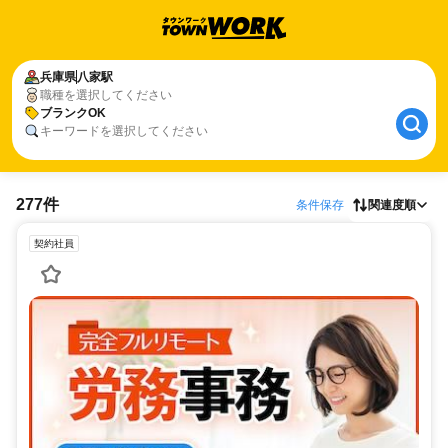
兵庫県
八家駅
職種を選択してください
ブランクOK
キーワードを選択してください
277件
条件保存
関連度順
契約社員