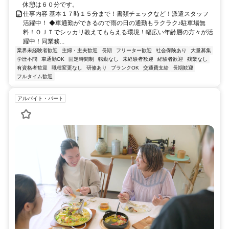
休憩は６０分です。
仕事内容 基本１７時１５分まで！書類チェックなど！派遣スタッフ
活躍中！ ◆車通勤ができるので雨の日の通勤もラクラク♪駐車場無
料！ＯＪＴでシッカリ教えてもらえる環境！幅広い年齢層の方々が活
躍中！同業務...
業界未経験者歓迎
主婦・主夫歓迎
長期
フリーター歓迎
社会保険あり
大量募集
学歴不問
車通勤OK
固定時間制
転勤なし
未経験者歓迎
経験者歓迎
残業なし
有資格者歓迎
職種変更なし
研修あり
ブランクOK
交通費支給
長期歓迎
フルタイム歓迎
アルバイト・パート