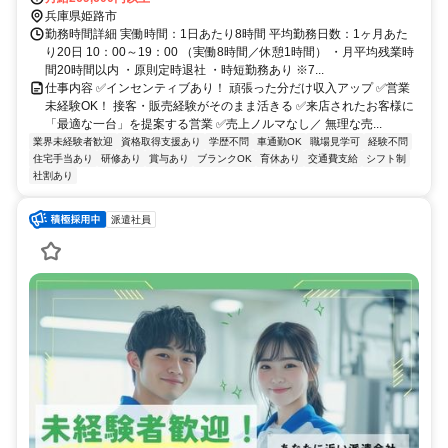
兵庫県姫路市
勤務時間詳細 実働時間：1日あたり8時間 平均勤務日数：1ヶ月あた
り20日 10：00～19：00 （実働8時間／休憩1時間） ・月平均残業時
間20時間以内 ・原則定時退社 ・時短勤務あり ※7...
仕事内容 ✅インセンティブあり！ 頑張った分だけ収入アップ ✅営業
未経験OK！ 接客・販売経験がそのまま活きる ✅来店されたお客様に
「最適な一台」を提案する営業 ✅売上ノルマなし／ 無理な売...
業界未経験者歓迎
資格取得支援あり
学歴不問
車通勤OK
職場見学可
経験不問
住宅手当あり
研修あり
賞与あり
ブランクOK
育休あり
交通費支給
シフト制
社割あり
派遣社員