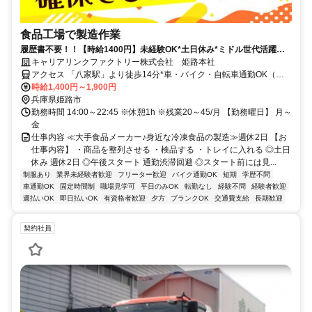
食品工場で製造作業
履歴書不要！！【時給1400円】未経験OK*土日休み*ミドル世代活躍中*
日払いOK*
キャリアリンクファクトリー株式会社 姫路本社
アクセス 「八家駅」より徒歩14分*車・バイク・自転車通勤OK（無
料駐車場完備）
時給1,400円～1,900円
兵庫県姫路市
勤務時間 14:00～22:45 ※休憩1h ※残業20～45/月 【勤務曜日】 月～
金
仕事内容 ≪大手食品メーカー♪身近な冷凍食品の製造≫週休2日 【お
仕事内容】 ・商品を整列させる ・検品する ・トレイに入れる ◎土日
休み 週休2日 ◎午後スタート 通勤渋滞回避 ◎スタート前には見...
制服あり
業界未経験者歓迎
フリーター歓迎
バイク通勤OK
短期
学歴不問
車通勤OK
固定時間制
職場見学可
平日のみOK
転勤なし
経験不問
経験者歓迎
週払いOK
即日払いOK
有資格者歓迎
夕方
ブランクOK
交通費支給
長期歓迎
契約社員