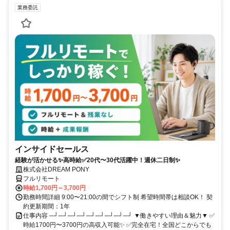
業務委託
インサイドセールス
経験が活かせる✨高時給✅20代〜30代活躍中！週休二日制✨
株式会社DREAM PONY
フルリモート
時給1,700円～3,700円
勤務時間詳細 9:00〜21:00の間でシフト制 希望時間帯は相談OK！ 契
約更新期間：1年
仕事内容 ─┘─┘─┘─┘─┘─┘─┘─┘─┘ ▼働きやすい理由＆魅力▼ ✅
時給1700円〜3700円の高収入可能✨ ✅完全在宅！全国どこからでも