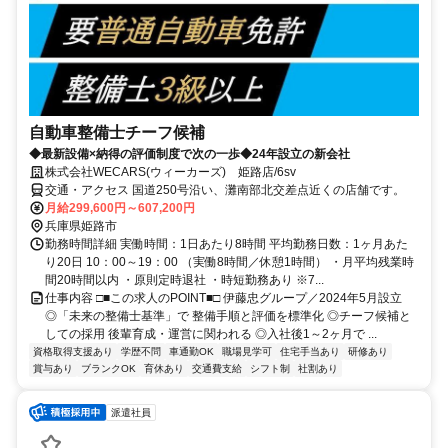
自動車整備士チーフ候補
◆最新設備×納得の評価制度で次の一歩◆24年設立の新会社
株式会社WECARS(ウィーカーズ) 姫路店/6sv
交通・アクセス 国道250号沿い、灘南部北交差点近くの店舗です。
月給299,600円～607,200円
兵庫県姫路市
勤務時間詳細 実働時間：1日あたり8時間 平均勤務日数：1ヶ月あた
り20日 10：00～19：00 （実働8時間／休憩1時間） ・月平均残業時
間20時間以内 ・原則定時退社 ・時短勤務あり ※7...
仕事内容 □■この求人のPOINT■□ 伊藤忠グループ／2024年5月設立
◎「未来の整備士基準」で 整備手順と評価を標準化 ◎チーフ候補と
しての採用 後輩育成・運営に関われる ◎入社後1～2ヶ月で ...
資格取得支援あり
学歴不問
車通勤OK
職場見学可
住宅手当あり
研修あり
賞与あり
ブランクOK
育休あり
交通費支給
シフト制
社割あり
派遣社員