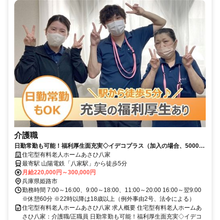
介護職
日勤常勤も可能！福利厚生面充実◇イデコプラス（加入の場合、5000
円/月補助有）・チケットレストランに加入！駅徒歩5分★車・バイク通
住宅型有料老人ホームあさひ八家
勤OK☆定年65歳＜積極採用中＞【姫路市、八家駅、住宅型有料、介護
最寄駅 山陽電鉄「八家駅」から徒歩5分
職、正社員】
月給220,000円～300,000円
兵庫県姫路市
勤務時間 7:00～16:00、9:00～18:00、11:00～20:00 16:00～翌9:00
※休憩60分 ※22時以降は18歳以上（例外事由2号、法令による）
住宅型有料老人ホームあさひ八家 求人概要 住宅型有料老人ホームあ
さひ八家：介護職/正職員 日勤常勤も可能！福利厚生面充実◇イデコ