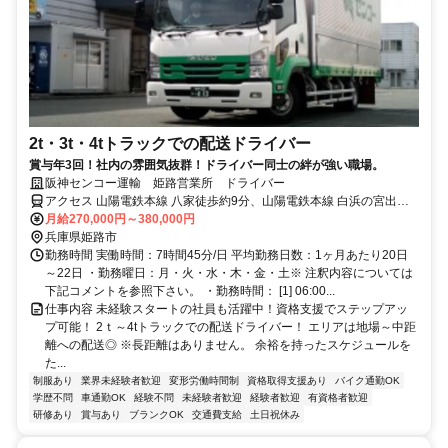
2t・3t・4tトラックでの配送ドライバー
賞与年3回！社内の雰囲気抜群！ドライバー同士の絆が強い職場。
阪神センコー運輸 姫路営業所 ドライバー
アクセス 山陽電鉄本線 八家徒歩約9分、山陽電鉄本線 白浜の宮出入
口2徒歩約17分、山陽電鉄本線 的形徒歩約35分 八家駅から徒歩9分
月給270,000円～380,000円
兵庫県姫路市
勤務時間 実働時間：7時間45分/日 平均勤務日数：1ヶ月あたり20日
～22日 ・勤務曜日：月・火・水・木・金・土※ 注釈内容については
下記コメントを参照下さい。 ・勤務時間： [1] 06:00...
仕事内容 未経験スタートの社員も活躍中！資格支援でステップアッ
プ可能！ 2ｔ～4tトラックでの配送ドライバー！ エリアは地場～中距
離への配送◎ ※長距離はありません。 余裕を持ったスケジュールを
た...
制服あり
業界未経験者歓迎
変形労働時間制
資格取得支援あり
バイク通勤OK
学歴不問
車通勤OK
経験不問
未経験者歓迎
経験者歓迎
有資格者歓迎
研修あり
賞与あり
ブランクOK
交通費支給
土日祝休み