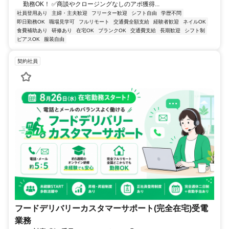
勤務OK！ ✅商談やクロージングなしのアポ獲得...
社員登用あり
主婦・主夫歓迎
フリーター歓迎
シフト自由
学歴不問
即日勤務OK
職場見学可
フルリモート
交通費全額支給
経験者歓迎
ネイルOK
食費補助あり
研修あり
在宅OK
ブランクOK
交通費支給
長期歓迎
シフト制
ピアスOK
服装自由
契約社員
フードデリバリーカスタマーサポート(完全在宅)受電
業務