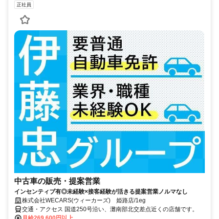
正社員
中古車の販売・提案営業
インセンティブ有◎未経験×接客経験が活きる提案営業ノルマなし
株式会社WECARS(ウィーカーズ) 姫路店/1eg
交通・アクセス 国道250号沿い、灘南部北交差点近くの店舗です。
月給269,600円以上