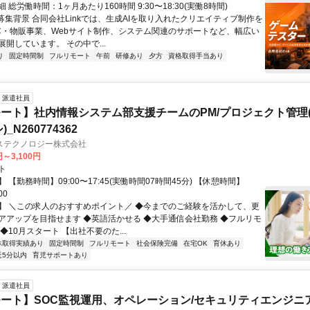
 総労働時間：1ヶ月あたり160時間 9:30〜18:30(実働8時間)
●募集背景 合同会社Linkでは、生成AIを取り入れたクリエイティブ制作を
C・物販事業、Webサイト制作、システム関連のサポートなど、幅広い
開しています。 その中で...
り
固定時間制
フルリモート
午前
研修あり
夕方
資格取得手当あり
派遣社員
ート】社内情報システム部支援チームのPM/プロジェクト管理(
_N260774362
ステクノロジー株式会社
円～3,100円
ト
 【勤務時間】09:00〜17:45(実働時間07時間45分) 【休憩時間】
00
】 ＼この求人のおすすめポイント／ ◆今までのご経験を活かして、更
アアップを目指せます ◆英語活かせる ◆大手通信会社勤務 ◆フルリモ
◆10月スタート 【出社不要のた...
休取得実績あり
固定時間制
フルリモート
社会保険完備
在宅OK
育休あり
近5分以内
育児サポートあり
派遣社員
ート】SOC監視運用、オペレーション/セキュリティエンジニ