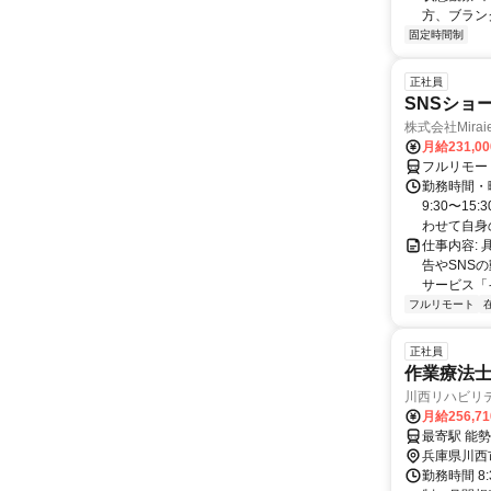
方、ブランク
固定時間制
正社員
SNSショ
株式会社Mira
月給231,0
フルリモー
勤務時間・
9:30〜15
わせて自身の.
仕事内容:
告やSNS
サービス「
フルリモート
正社員
作業療法
川西リハビリ
月給256,7
最寄駅 能
兵庫県川西
勤務時間 8