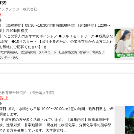
039
ステクノロジー株式会社
円
ト
 【勤務時間】09:30〜18:30(実働時間08時間) 【休憩時間】12:00〜
【残業】月10時間程度
】 ＼この求人のおすすめポイント／ ◆フルリモートワーク ◆残業少な
間以内） ◆10月スタート 【出社不要のため、企業所在地から遠方にお住
気軽にご応募ください】 セ...
休取得実績あり
固定時間制
フルリモート
社会保険完備
在宅OK
育休あり
児サポートあり
師
光教育総合研究所 (清光編入学院)
0円以上
ト
日: 原則：水曜から日曜 10:00〜20:00の任意の時間、勤務日数もご希
調整します。
 大学退官後の方が多く活躍されています。 【募集内容】医歯薬獣医学
験、進級対策 非常勤講師 ：現在特に物理化学、分析化学等の薬学部
ができる方を募集しています。大学退官後...