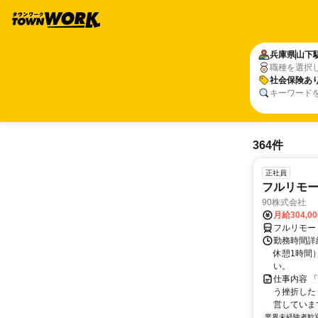
兵庫県
山下
職種を選択
社会保険あ
キーワード
364件
正社員
フルリモ
90株式会社
月給304,0
フルリモー
勤務時間詳
休憩1時間
い。
仕事内容 
う挫折したく
営しています
業界未経験者歓