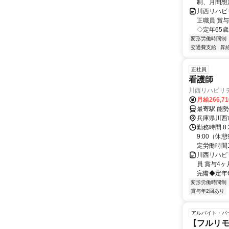
制、月間想
川西リハビ
正職員 賞
◇定年65歳
変形労働時間制
交通費支給
昇
正社員
看護師
川西リハビリ
月給266,7
最寄駅 能
兵庫県川西
勤務時間 8:3
9:00（
定労働時間1.
川西リハビ
員 賞与4
完備◆定年6
変形労働時間制
賞与年2回あり
アルバイト・パ
【フルリモ