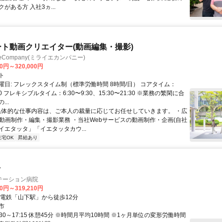
がある方 入社3ヵ...
ート動画クリエイター(動画編集・撮影)
ieCompany(ミライエカンパニー)
00円～320,000円
ト
曜日: フレックスタイム制（標準労働時間 8時間/日） コアタイム：
:30 フレキシブルタイム：6:30〜9:30、15:30〜21:30 ※業務の繁閑に合
..
 具体的な仕事内容は、ご本人の裁量に応じてお任せしていきます。 ・広
の動画制作・編集・撮影業務 ・当社Webサービスの動画制作・企画(自社
イエタッタ」「イエタッタカウ...
在宅OK
昇給あり
士
テーション病院
10円～319,210円
勢電鉄「山下駅」から徒歩12分
市
:30～17:15 休憩45分 ※時間月平均10時間 ※1ヶ月単位の変形労働時間