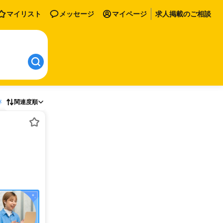
マイリスト
メッセージ
マイページ
求人掲載のご相談
存
関連度順