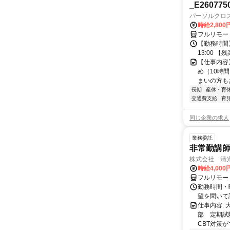
_E260775
パーソルクロ
時給2,800
フルリモー
【勤務時間】
13:00 
【仕事内容
め（10時
まいの方もお
長期
産休・育
交通費支給
育
同じ企業の求人
業務委託
非常勤講
株式会社 清
時給4,00
フルリモー
勤務時間・曜
望を聞いて
仕事内容:
部 定期試
CBT対策