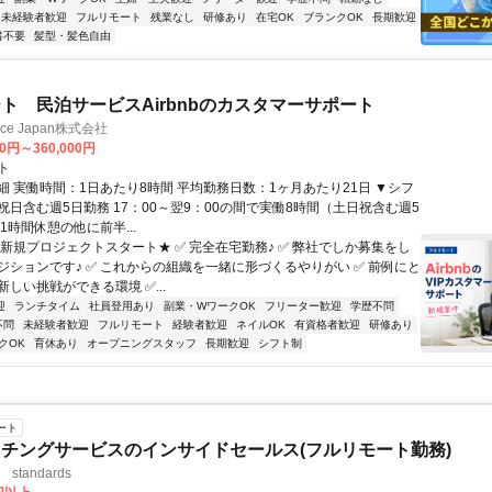
未経験者歓迎
フルリモート
残業なし
研修あり
在宅OK
ブランクOK
長期歓迎
書不要
髪型・髪色自由
ト 民泊サービスAirbnbのカスタマーサポート
ance Japan株式会社
00円～360,000円
ト
細 実働時間：1日あたり8時間 平均勤務日数：1ヶ月あたり21日 ▼シフ
祝日含む週5日勤務 17：00～翌9：00の間で実働8時間（土日祝含む週5
1時間休憩の他に前半...
★新規プロジェクトスタート★ ✅ 完全在宅勤務♪ ✅ 弊社でしか募集をし
ジションです♪ ✅ これからの組織を一緒に形づくるやりがい ✅ 前例にと
しい挑戦ができる環境 ✅...
迎
ランチタイム
社員登用あり
副業・WワークOK
フリーター歓迎
学歴不問
不問
未経験者歓迎
フルリモート
経験者歓迎
ネイルOK
有資格者歓迎
研修あり
クOK
育休あり
オープニングスタッフ
長期歓迎
シフト制
ート
チングサービスのインサイドセールス(フルリモート勤務)
standards