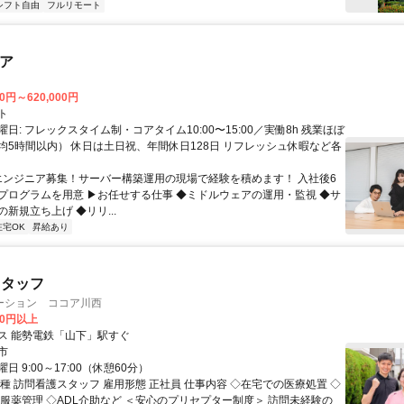
シフト自由
フルリモート
ニア
00円～620,000円
ト
日: フレックスタイム制・コアタイム10:00〜15:00／実働8h 残業ほぼ
均5時間以内） 休日は土日祝、年間休日128日 リフレッシュ休暇など各
 エンジニア募集！サーバー構築運用の現場で経験を積めます！ 入社後6
プログラムを用意 ▶お任せする仕事 ◆ミドルウェアの運用・監視 ◆サ
新規立ち上げ ◆リリ...
在宅OK
昇給あり
スタッフ
ーション ココア川西
00円以上
ス 能勢電鉄「山下」駅すぐ
市
日 9:00～17:00（休憩60分）
種 訪問看護スタッフ 雇用形態 正社員 仕事内容 ◇在宅での医療処置 ◇
◇服薬管理 ◇ADL介助など ＜安心のプリセプター制度＞ 訪問未経験の