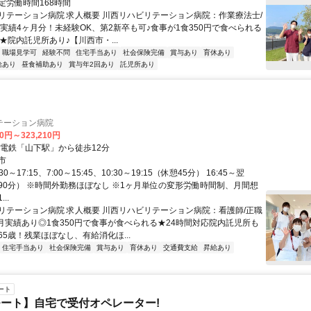
定労働時間168時間
リテーション病院 求人概要 川西リハビリテーション病院：作業療法士/
与実績4ヶ月分！未経験OK、第2新卒も可♪食事が1食350円で食べられる
★院内託児所あり♪【川西市・...
職場見学可
経験不問
住宅手当あり
社会保険完備
賞与あり
育休あり
給あり
昼食補助あり
賞与年2回あり
託児所あり
テーション病院
10円～323,210円
勢電鉄「山下駅」から徒歩12分
市
0～17:15、7:00～15:45、10:30～19:15（休憩45分） 16:45～翌
休憩90分） ※時間外勤務ほぼなし ※1ヶ月単位の変形労働時間制、月間想
..
リテーション病院 求人概要 川西リハビリテーション病院：看護師/正職
ヶ月実績あり◎1食350円で食事が食べられる★24時間対応院内託児所も
5歳！残業ほぼなし、有給消化ほ...
住宅手当あり
社会保険完備
賞与あり
育休あり
交通費支給
昇給あり
ート
ート】自宅で受付オペレーター!