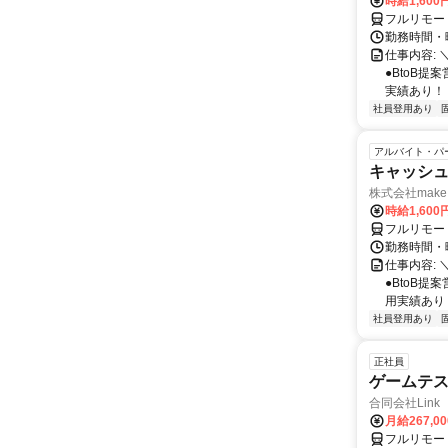
時給1,60
フルリモー
勤務時間・曜
仕事内容: 
●BtoB
実績あり！ ◇
社員登用あり
アルバイト・パ
キャッシュ
株式会社make 
時給1,60
フルリモー
勤務時間・曜
仕事内容: 
●BtoB
用実績あり ◇
社員登用あり
正社員
ゲームテ
合同会社Link
月給267,0
フルリモー