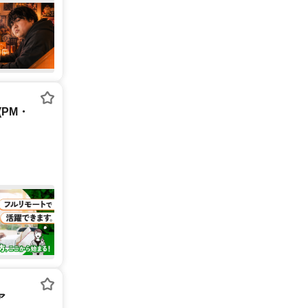
PM・
ア