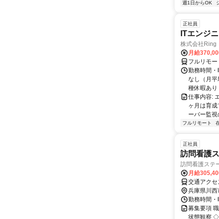
週1日からOK
正社員
ITエンジ
株式会社Ring
月給370,0
フルリモー
勤務時間・曜
なし（月平
種休暇あり
仕事内容:
ヶ月は育成
ーバー監視の
フルリモート
正社員
訪問看護
訪問看護ステ
月給305,4
交通アクセ
兵庫県川西
勤務時間・曜
募集要項 職
状態観察 