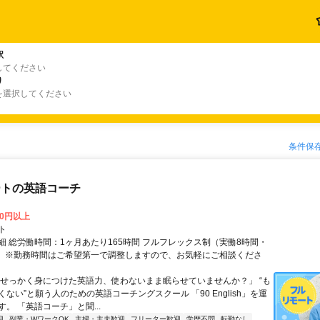
駅
してください
り
を選択してください
条件保
ートの英語コーチ
00円以上
ト
細 総労働時間：1ヶ月あたり165時間 フルフレックス制（実働8時間・
） ※勤務時間はご希望第一で調整しますので、お気軽にご相談くださ
「せっかく身につけた英語力、使わないまま眠らせていませんか？」 “も
ない”と願う人のための英語コーチングスクール 「90 English」を運
。 「英語コーチ」と聞...
迎
副業・WワークOK
主婦・主夫歓迎
フリーター歓迎
学歴不問
転勤なし