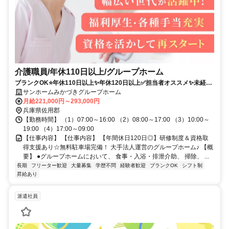
介護職員/年休110日以上/グループホーム
ブランクOK⭐️年休110日以上✨年休120日以上✅️担当者オススメ✨未経験
歓迎⭕️経験者優遇✨車通勤ＯＫ❗️高額求人
サンホームみかづきグループホーム
月給221,000円～293,000円
兵庫県佐用郡
【勤務時間】 （1）07:00～16:00 （2）08:00～17:00 （3）10:00～
19:00 （4）17:00～09:00
【仕事内容】 【仕事内容】 【年間休日120日◎】研修制度＆資格取
得支援あり☆無料駐車場完備！ 大手法人運営のグループホーム♪ 【概
要】 ●グループホームにおいて、 食事・入浴・排泄介助、 掃除、 ...
長期
フリーター歓迎
大量募集
学歴不問
経験者歓迎
ブランクOK
シフト制
昇給あり
派遣社員