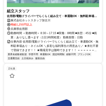
組立スタッフ
佐用郡/電動ドライバーでらくらく組み立て・車通勤OK・無料駐車場あ
り・ネイルOK
株式会社ホットスタッフ加古川
時給1,250円以上
兵庫県佐用郡
勤務時間 ＜勤務時間＞ 8:30～17:15 ■実働：8時間 ■休憩：45分 ■残
業：ありなし選べます（1日1時間程度） 勤務形態：日勤
仕事内容 佐用郡/電動ドライバーでらくらく組み立て・車通勤OK・無
料駐車場あり・ネイルOK ＼多彩な福利厚生の用意あり／ ★来社不要
で登録できます！！ ★職場見学は随時できます！！ ＝＝＝＝＝＝...
業界未経験者歓迎
学歴不問
車通勤OK
固定時間制
経験不問
ブランクOK
交通費支給
土日祝休み
服装自由
正社員