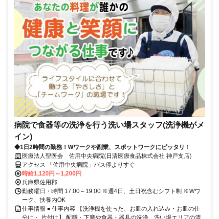
病院で食器等の洗浄を行う洗い場スタッフ(洗浄機がメ
イン)
◆1日2時間の勤務！Wワークや副業、スポットワークにピッタリ！
医療法人聖医会 佐用中央病院(日清医療食品株式会社 神戸支店)
アクセス 「佐用中央病院」バス停よりすぐ
時給1,120円～1,200円
兵庫県佐用郡
勤務曜日・時間 17:00～19:00 ※週4日、土日祝含むシフト制 ※Wワ
ーク、扶養内OK
仕事情報 ● 仕事内容 【洗浄機を使った、お皿の入れ込み・お皿の仕
分け・ 片付け】 配膳・下膳や食器・器具の洗浄、洗い場エリアの清