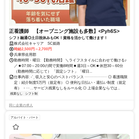
正看護師 【オープニング施設も多数】<Pyh6S>
シフト融通◎土日祝休みもOK！資格を活かして働けます！
株式会社キャリア SC姫路
時給2,500円～2,700円
兵庫県佐用郡
勤務時間・曜日: 【勤務時間】 ＼ライフスタイルに合わせて働ける♪
／ ■ 07:00～20:00の間で実働8時間 ■ 週3日～OK ■ 休憩30～60分
（勤務時間に応じて） 「固定シフト」「曜日...
仕事内容: -ˋˏ 収入と安心のベストバランス ┈┈┈┈┈┈ ◎ 看護職限
定：紹介制度5万円（規定有） ◎ 便利な日払い・週払い制度（規定
有） ・‥…サービス残業なしをルール化 ◎ 上場企業ならでは...
残業なし
シフト制
同じ企業の求人
アルバイト・パート