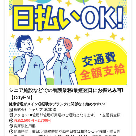
シニア施設などでの看護業務/最短翌日にお振込み可!
【CdyEN】
健康管理がメイン◎経験やブランクに関係なく始めやすい♪
株式会社キャリア SC姫路
アクセス: ■佐用郡佐用町周辺のご通勤となります。 ＊交通費全額支
給 ＊車通勤・バイク通勤OK（ガソリン代支給） ＊自転車通勤OK
時給2,500円～2,700円
兵庫県佐用郡
勤務時間・曜日: ✅勤務時間や勤務日数は相談OK♪ ✅時間・曜日固