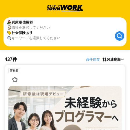
兵庫県
佐用郡
職種を選択してください
社会保険あり
キーワードを選択してください
437件
条件保存
関連度順
正社員