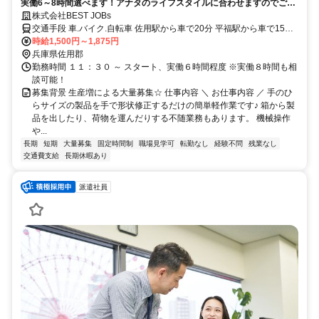
実働6～8時間選べます！アナタのライフスタイルに合わせますのでご希
望お聞かせください！家事と両立しながら働く主婦.主婦活躍中！
株式会社BEST JOBs
交通手段 車.バイク.自転車 佐用駅から車で20分 平福駅から車で15分
【最寄り駅】 ・智頭急行智頭線「平福駅」
時給1,500円～1,875円
兵庫県佐用郡
勤務時間 １１：３０ ～ スタート、実働６時間程度 ※実働８時間も相
談可能！
募集背景 生産増による大量募集☆ 仕事内容 ＼ お仕事内容 ／ 手のひ
らサイズの製品を手で形状修正するだけの簡単軽作業です♪ 箱から製
品を出したり、荷物を運んだりする不随業務もあります。 機械操作
や...
長期
短期
大量募集
固定時間制
職場見学可
転勤なし
経験不問
残業なし
交通費支給
長期休暇あり
派遣社員