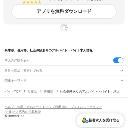
アプリを無料ダウンロード
兵庫県、佐用郡、社会保険ありのアルバイト・バイト求人情報
求人の詳細を表示
条件を追加・変更して検索
市区町村を追加・変更
関連キーワード
兵庫県 社会保険あり 西宮阪急
兵庫県 神戸市 西区 社会保険付き
兵庫県
駅を追加・変更
バイトTOP
兵庫県
佐用郡
社会保険ありのアルバイト・バイト・求人
兵庫県 神戸市 社会保険完備
兵庫県 佐用郡 シニア採用 佐用町
兵庫県
すべて
兵庫県 社会保険あり 福利厚生充実
神戸市
すべて
職種を追加・変更
JR神戸線(大阪～神戸)
東灘区
灘区
兵庫区
長田区
須磨区
垂水区
北区
中央区
西区
尼崎駅
立花駅
甲子園口駅
西宮駅
さくら夙川駅
芦屋駅
甲南山手駅
摂津本山駅
住吉駅
飲食・フードサービス
ヘルプ・お問い合わせ
サイトマップ
利用規約・プライバシーポリシー
姫路市
尼崎市
明石市
西宮市
洲本市
芦屋市
伊丹市
相生市
豊岡市
加古川市
赤穂市
特徴を追加・変更
六甲道駅
摩耶駅
灘駅
三ノ宮駅
元町駅
神戸駅
飲食・フードサービス
すべて
[企業]求人広告の掲載相談
西脇市
宝塚市
三木市
高砂市
川西市
小野市
三田市
加西市
丹波篠山市
養父市
ホールスタッフ
キッチンスタッフ
皿洗い・洗い場
精肉・鮮魚加工
給食調理
人気
JR神戸線(神戸～姫路)
丹波市
南あわじ市
朝来市
淡路市
宍粟市
加東市
たつの市
川辺郡
多可郡
加古郡
雇用形態を追加・変更
新着求人を受け取る
パン屋（ベーカリー）
フードカウンター販売員
バー（BAR）・バーテンダー
日払いOK
高校生歓迎
学生歓迎
深夜の仕事
髪型・髪色自由
ひげOK
ネイルOK
神戸駅
兵庫駅
新長田駅
鷹取駅
須磨海浜公園駅
須磨駅
塩屋駅
垂水駅
舞子駅
朝霧駅
神崎郡
揖保郡
赤穂郡
佐用郡
美方郡
飲食店補助（開店・閉店準備）
飲食店（店長・マネージャー）
ピアスOK
アルバイト・パート
履歴書不要
オープニングスタッフ
留学生・外国人活躍中
明石駅
西明石駅
大久保駅
魚住駅
土山駅
東加古川駅
加古川駅
宝殿駅
曽根駅