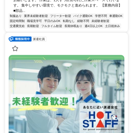
お願いします。 作業は、1人ずつ区切られた作業スペースで行いま
す。 集中しやすい環境で、モクモクと進められます。 【業務内容】
■部品...
制服あり
業界未経験者歓迎
フリーター歓迎
バイク通勤OK
学歴不問
車通勤OK
固定時間制
職場見学可
平日のみOK
転勤なし
経験不問
未経験者歓迎
交通費支給
長期歓迎
フルタイム歓迎
長期休暇あり
週4日以上OK
土日祝休み
派遣社員