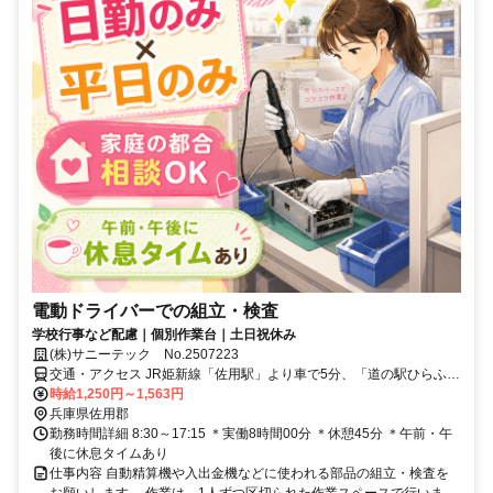
電動ドライバーでの組立・検査
学校行事など配慮｜個別作業台｜土日祝休み
(株)サニーテック No.2507223
交通・アクセス JR姫新線「佐用駅」より車で5分、「道の駅ひらふ
く」より車で10分、光都方面より車で20分
時給1,250円～1,563円
兵庫県佐用郡
勤務時間詳細 8:30～17:15 ＊実働8時間00分 ＊休憩45分 ＊午前・午
後に休息タイムあり
仕事内容 自動精算機や入出金機などに使われる部品の組立・検査を