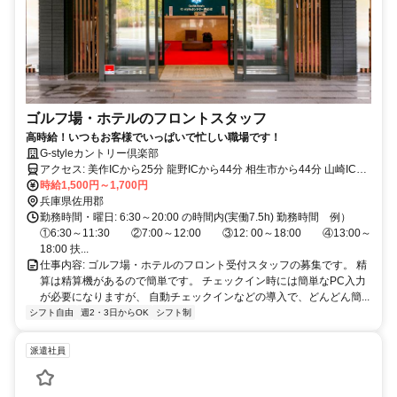
ゴルフ場・ホテルのフロントスタッフ
高時給！いつもお客様でいっぱいで忙しい職場です！
G-styleカントリー倶楽部
アクセス: 美作ICから25分 龍野ICから44分 相生市から44分 山崎ICか
ら35分 上郡町から24分 ※時間は平均時間です。
時給1,500円～1,700円
兵庫県佐用郡
勤務時間・曜日: 6:30～20:00 の時間内(実働7.5h) 勤務時間 例）
①6:30～11:30 ②7:00～12:00 ③12: 00～18:00 ④13:00～
18:00 扶...
仕事内容: ゴルフ場・ホテルのフロント受付スタッフの募集です。 精
算は精算機があるので簡単です。 チェックイン時には簡単なPC入力
が必要になりますが、 自動チェックインなどの導入で、どんどん簡...
シフト自由
週2・3日からOK
シフト制
派遣社員