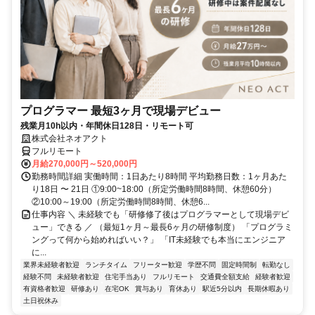
プログラマー 最短3ヶ月で現場デビュー
残業月10h以内・年間休日128日・リモート可
株式会社ネオアクト
フルリモート
月給270,000円～520,000円
勤務時間詳細 実働時間：1日あたり8時間 平均勤務日数：1ヶ月あた
り18日 〜 21日 ①9:00~18:00（所定労働時間8時間、休憩60分）
②10:00～19:00（所定労働時間8時間、休憩6...
仕事内容 ＼ 未経験でも「研修修了後はプログラマーとして現場デビ
ュー」できる ／ （最短1ヶ月～最長6ヶ月の研修制度） 「プログラミ
ングって何から始めればいい？」 「IT未経験でも本当にエンジニア
に...
業界未経験者歓迎
ランチタイム
フリーター歓迎
学歴不問
固定時間制
転勤なし
経験不問
未経験者歓迎
住宅手当あり
フルリモート
交通費全額支給
経験者歓迎
有資格者歓迎
研修あり
在宅OK
賞与あり
育休あり
駅近5分以内
長期休暇あり
土日祝休み