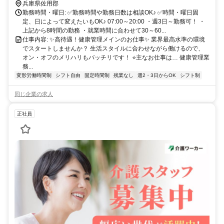
兵庫県佐用郡
勤務時間・曜日: ✅勤務時間や勤務日数は相談OK♪ ✅時間・曜日固
定、日によって変えたいもOK♪ 07:00～20:00 ・週3日～勤務可！ ・
上記から8時間の勤務 ・就業時間に合わせて30～60...
仕事内容: ✨高待遇！健康管理メインのお仕事✨ 業界最高水準の環境
でスタートしませんか？ 生活スタイルに合わせながら働けるので、
オン・オフのメリハリもバッチリです！ ⭐主なお仕事は… 健康管理業
務...
変形労働時間制
シフト自由
固定時間制
残業なし
週2・3日からOK
シフト制
同じ企業の求人
正社員