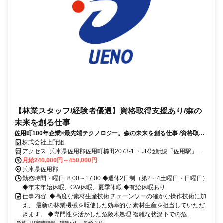
【林業スタッフ/経験者優遇】資格取得支援あり/森の
未来を創る仕事
佐用町100年企業×最先端テクノロジー。森の未来を創る仕事 /資格取得
支援&手当あり
株式会社上野組
アクセス: 兵庫県佐用郡佐用町櫛田2073-1 ・JR姫新線「佐用駅」か
ら車で約10分 ・中国自動車道「山崎IC」から約20分 ・智頭急行智頭
月給240,000円～450,000円
線 久崎駅より徒歩10分
兵庫県佐用郡
勤務時間・曜日: 8:00～17:00 ◆週休2日制（第2・4土曜日・日曜日）
◆年末年始休暇、GW休暇、夏季休暇 ◆有給休暇あり
仕事内容: ◆高度な素材生産技術 チェーンソーの確かな操作技術に加
え、 最新の林業機械を駆使した効率的な 素材生産を担当していただ
きます。 ◆専門性を活かした危険木処理 複雑な状況下での危...
急募
固定時間制
残業なし
昇給あり