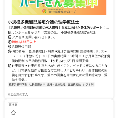
小規模多機能型居宅介護の理学療法士
【兵庫県／佐用郡佐用町の求人情報】自立に向けた身体的サポート！理
学療法士
サンホームみかづき 『志文の里』 小規模多機能型居宅介護
アクセス お問い合わせ下さい。
時給1,665円以上
兵庫県佐用郡
時間帯 朝、昼 勤務曜日・時間 ■変形労働時間制 勤務時間：8：30～
17：30（休憩60分） ※1日の実働時間：8時間 ※１か月単位の変形労
働時間制 ※平均勤務日数：1か月あたり21日 ※週実働 ...
仕事情報 ● 仕事内容 立ちあがり歩くこと、ベッドに横になることな
ど、日常的な動作 が困難な方に対しリハビリを行い、身体機能の回
復を目指すお仕 事です。筋力の回復を目指すための運動療法や、温
熱や電気...
変形労働時間制
社員登用あり
主婦・主夫歓迎
交通費支給
シフト制
同じ企業の求人
正社員