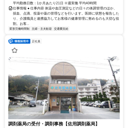
平均勤務日数：1か月あたり21日 ※週実働 平均40時間
仕事情報 ● 仕事内容 体温や血圧測定などの日々の体調管理のほか、
採血、点滴、投薬や薬の管理などを行います。医師に状態を報告した
り、介護職員と連携協力してお客様の健康管理に努めるのも大切な役
割。お客...
変形労働時間制
主婦・主夫歓迎
交通費支給
正社員
調剤薬局の受付・調剤事務【佐用調剤薬局】