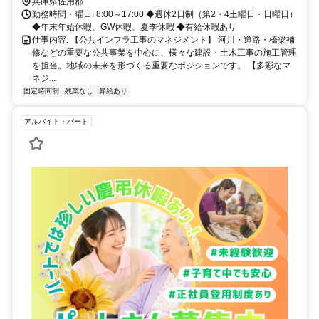
線 久崎駅より徒歩10分
兵庫県佐用郡
勤務時間・曜日: 8:00～17:00 ◆週休2日制（第2・4土曜日・日曜日）
◆年末年始休暇、GW休暇、夏季休暇 ◆有給休暇あり
仕事内容: 【公共インフラ工事のマネジメント】 河川・道路・橋梁補
修などの重要な公共事業を中心に、様々な建設・土木工事の施工管理
を担当。地域の未来を形づくる重要なポジションです。 【多彩なマ
ネジ...
固定時間制
残業なし
昇給あり
アルバイト・パート