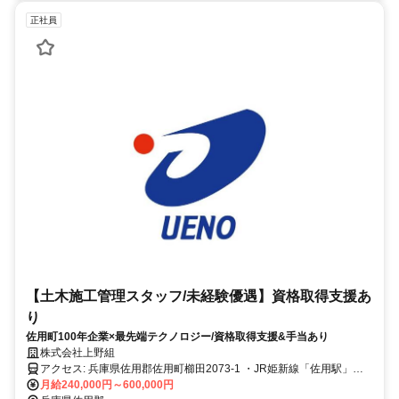
正社員
【土木施工管理スタッフ/未経験優遇】資格取得支援あ
り
佐用町100年企業×最先端テクノロジー/資格取得支援&手当あり
株式会社上野組
アクセス: 兵庫県佐用郡佐用町櫛田2073-1 ・JR姫新線「佐用駅」か
ら車で約10分 ・中国自動車道「山崎IC」から約20分 ・智頭急行智頭
月給240,000円～600,000円