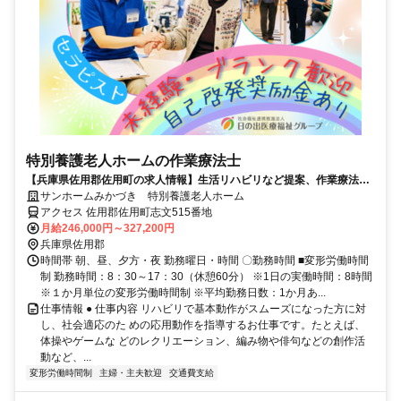
特別養護老人ホームの作業療法士
【兵庫県佐用郡佐用町の求人情報】生活リハビリなど提案、作業療法
士・正社員の求人
サンホームみかづき 特別養護老人ホーム
アクセス 佐用郡佐用町志文515番地
月給246,000円～327,200円
兵庫県佐用郡
時間帯 朝、昼、夕方・夜 勤務曜日・時間 〇勤務時間 ■変形労働時間
制 勤務時間：8：30～17：30（休憩60分） ※1日の実働時間：8時間
※１か月単位の変形労働時間制 ※平均勤務日数：1か月あ...
仕事情報 ● 仕事内容 リハビリで基本動作がスムーズになった方に対
し、社会適応のた めの応用動作を指導するお仕事です。たとえば、
体操やゲームな どのレクリエーション、編み物や俳句などの創作活
動など、...
変形労働時間制
主婦・主夫歓迎
交通費支給