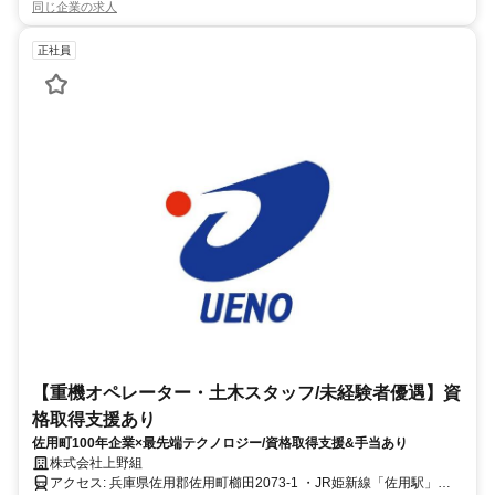
同じ企業の求人
正社員
【重機オペレーター・土木スタッフ/未経験者優遇】資
格取得支援あり
佐用町100年企業×最先端テクノロジー/資格取得支援&手当あり
株式会社上野組
アクセス: 兵庫県佐用郡佐用町櫛田2073-1 ・JR姫新線「佐用駅」か