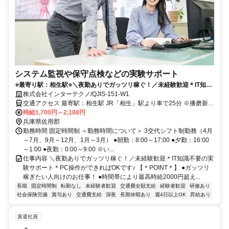
システム監視や保守点検などの実験サポート
⭐️最寄り駅：相生駅⭐️＼夜勤ありでガッツリ稼ぐ！／未経験歓迎＊IT知識
不要の実験サポート＊PC操作ができればOKです♪
株式会社インターテクノ/QJIS-151-W1
交通アクセス 最寄駅：相生駅 JR「相生」駅より車で25分 ※播磨新宮
インターから車で5分
時給1,700円～2,188円
兵庫県佐用郡
勤務時間 固定時間制 ＜勤務時間について＞ 3交代シフト制勤務（4月
～7月、9月～12月、1月～3月） ●朝勤：8:00～17:00 ●夕勤：16:00
～1:00 ●夜勤：0:00～9:00 ※い...
仕事内容 ＼夜勤ありでガッツリ稼ぐ！／未経験歓迎＊IT知識不要の実
験サポート＊PC操作ができればOKです♪ 【＊POINT＊】 ●ガッツリ
稼ぎたい人向けのお仕事！ ●時間帯により最高時給2000円超え...
長期
固定時間制
転勤なし
未経験者歓迎
交通費全額支給
経験者歓迎
研修あり
社会保険完備
賞与あり
交通費支給
深夜
長期休暇あり
週4日以上OK
昇給あり
派遣社員