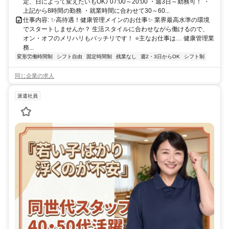
定、日によって変えたいもOK♪ 07:00～20:00 ・週3日～勤務可！ ・
上記から8時間の勤務 ・就業時間に合わせて30～60...
仕事内容: ✨高待遇！健康管理メインのお仕事✨ 業界最高水準の環境
でスタートしませんか？ 生活スタイルに合わせながら働けるので、
オン・オフのメリハリもバッチリです！ ⭐主なお仕事は… 健康管理業
務...
変形労働時間制
シフト自由
固定時間制
残業なし
週2・3日からOK
シフト制
同じ企業の求人
派遣社員