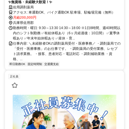
✨無資格・未経験大歓迎！✨
佐用調剤薬局
アクセス: 車通勤OK、バイク通勤OK 駐車場、駐輪場完備（無料）
月給200,000円
兵庫県佐用郡
勤務時間・曜日: 9:30～13:30 14:30～18:00 ※1日8時間、週40時間以
内のシフト制勤務 ✅有給休暇あり（6ヶ月経過後：10日間） ✅夏季休
暇あり ✅年末年始休暇あり ✅産休・育...
仕事内容: ＼未経験者OKの調剤薬局受付・医療事務／ ・調剤薬局での
「受付・医療事務」のお仕事です。 ・調剤薬局の受付業務、レセプ
ト請求業務。 ・接客、患者対応・電話対応 ・調剤補助業務 ・資
格、...
即日勤務OK
固定時間制
交通費支給
正社員