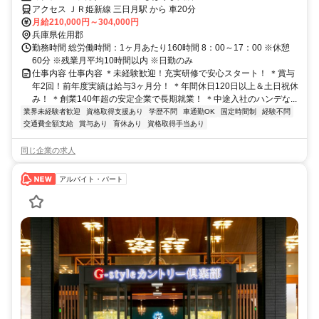
アクセス ＪＲ姫新線 三日月駅 から 車20分
月給210,000円～304,000円
兵庫県佐用郡
勤務時間 総労働時間：1ヶ月あたり160時間 8：00～17：00 ※休憩
60分 ※残業月平均10時間以内 ※日勤のみ
仕事内容 仕事内容 ＊未経験歓迎！充実研修で安心スタート！ ＊賞与
年2回！前年度実績は給与3ヶ月分！ ＊年間休日120日以上＆土日祝休
み！ ＊創業140年超の安定企業で長期就業！ ＊中途入社のハンデな...
業界未経験者歓迎
資格取得支援あり
学歴不問
車通勤OK
固定時間制
経験不問
交通費全額支給
賞与あり
育休あり
資格取得手当あり
同じ企業の求人
アルバイト・パート