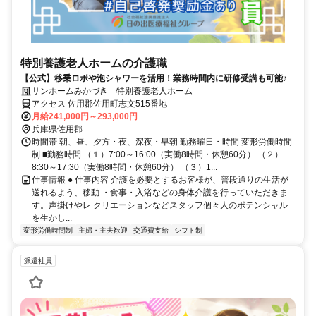
特別養護老人ホームの介護職
【公式】移乗ロボや泡シャワーを活用！業務時間内に研修受講も可能♪
サンホームみかづき 特別養護老人ホーム
アクセス 佐用郡佐用町志文515番地
月給241,000円～293,000円
兵庫県佐用郡
時間帯 朝、昼、夕方・夜、深夜・早朝 勤務曜日・時間 変形労働時間
制 ■勤務時間 （１）7:00～16:00（実働8時間・休憩60分） （２）
8:30～17:30（実働8時間・休憩60分） （３）1...
仕事情報 ● 仕事内容 介護を必要とするお客様が、普段通りの生活が
送れるよう、移動 ・食事・入浴などの身体介護を行っていただきま
す。声掛けやレ クリエーションなどスタッフ個々人のポテンシャル
を生かし...
変形労働時間制
主婦・主夫歓迎
交通費支給
シフト制
派遣社員