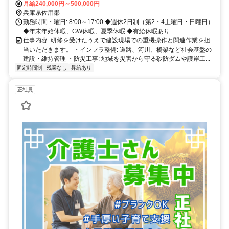
ら車で約10分 ・中国自動車道「山崎IC」から約20分 ・智頭急行智頭
月給240,000円～500,000円
線 久崎駅より徒歩10分
兵庫県佐用郡
勤務時間・曜日: 8:00～17:00 ◆週休2日制（第2・4土曜日・日曜日）
◆年末年始休暇、GW休暇、夏季休暇 ◆有給休暇あり
仕事内容: 研修を受けたうえで建設現場での重機操作と関連作業を担
当いただきます。 ・インフラ整備: 道路、河川、橋梁など社会基盤の
建設・維持管理 ・防災工事: 地域を災害から守る砂防ダムや護岸工...
固定時間制
残業なし
昇給あり
正社員