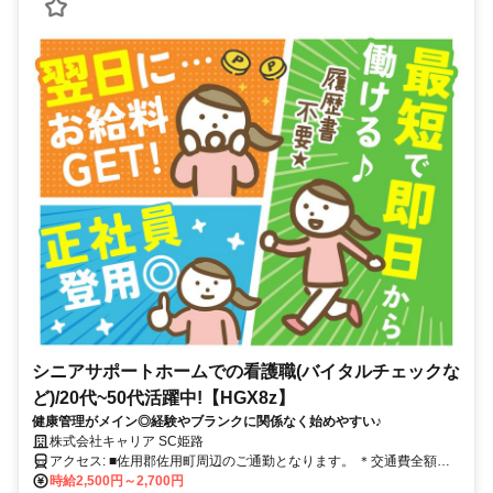
シニアサポートホームでの看護職(バイタルチェックな
ど)/20代~50代活躍中!【HGX8z】
健康管理がメイン◎経験やブランクに関係なく始めやすい♪
株式会社キャリア SC姫路
アクセス: ■佐用郡佐用町周辺のご通勤となります。 ＊交通費全額支
給 ＊車通勤・バイク通勤OK（ガソリン代支給） ＊自転車通勤OK
時給2,500円～2,700円