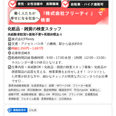
化粧品・雑貨の検査スタッフ
未経験者歓迎✨資格不要✨長期休暇あり
株式会社FReety
交通・アクセス バス停「八幡橋」駅から徒歩約5分
時給1,350円～1,687円
兵庫県尼崎市
勤務時間詳細 勤務時間：9:00～17:00 休憩：1時間（12:00～13:00）
※カレンダー通りの休日となります。
仕事内容 ✨未経験OK！化粧品・雑貨の検査スタッフ募集✨ 化粧品や
雑貨製品の品質を支える、検査業務をお任せします！ コツコツとし
た作業が好きな方や、細かなチェックが得意な方にピッタリのお仕事
です◎ ...
業界未経験者歓迎
社員登用あり
副業・WワークOK
フリーター歓迎
給料前払いOK
即日勤務OK
固定時間制
職場見学可
平日のみOK
転勤なし
経験不問
未経験者歓迎
週払いOK
即日払いOK
ブランクOK
交通費支給
長期歓迎
フルタイム歓迎
長期休暇あり
土日祝休み
正社員