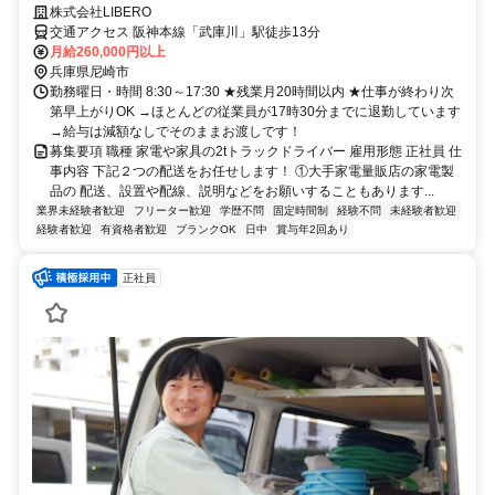
終わって退勤でも給与変わらず◎
株式会社LIBERO
交通アクセス 阪神本線「武庫川」駅徒歩13分
月給260,000円以上
兵庫県尼崎市
勤務曜日・時間 8:30～17:30 ★残業月20時間以内 ★仕事が終わり次
第早上がりOK →ほとんどの従業員が17時30分までに退勤しています
→給与は減額なしでそのままお渡しです！
募集要項 職種 家電や家具の2tトラックドライバー 雇用形態 正社員 仕
事内容 下記２つの配送をお任せします！ ①大手家電量販店の家電製
品の 配送、設置や配線、説明などをお願いすることもあります...
業界未経験者歓迎
フリーター歓迎
学歴不問
固定時間制
経験不問
未経験者歓迎
経験者歓迎
有資格者歓迎
ブランクOK
日中
賞与年2回あり
正社員