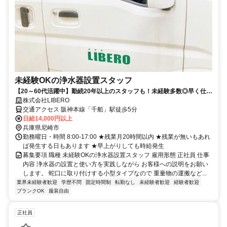
未経験OKの浄水器設置スタッフ
【20～60代活躍中】勤続20年以上のスタッフも！未経験多数◎早く仕事
が終わっても給料変わらず◎
株式会社LIBERO
交通アクセス 阪神本線「千船」駅徒歩5分
日給14,000円以上
兵庫県尼崎市
勤務曜日・時間 8:00-17:00 ★残業月20時間以内 ★残業が無いもあれ
ば発生する日もあります ★早上がりしても時給発生
募集要項 職種 未経験OKの浄水器設置スタッフ 雇用形態 正社員 仕事
内容 浄水器の設置と使い方を実践しながら お客様への説明をお願い
します。 蛇口に取り付けする小型タイプなので 重量物の運搬など...
業界未経験者歓迎
学歴不問
固定時間制
転勤なし
未経験者歓迎
経験者歓迎
ブランクOK
服装自由
正社員