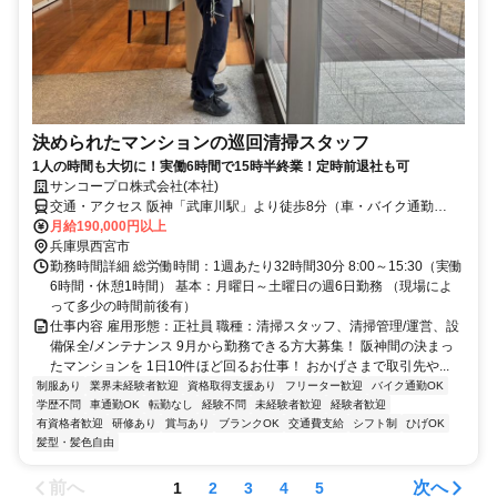
決められたマンションの巡回清掃スタッフ
1人の時間も大切に！実働6時間で15時半終業！定時前退社も可
サンコープロ株式会社(本社)
交通・アクセス 阪神「武庫川駅」より徒歩8分（車・バイク通勤
OK）
月給190,000円以上
兵庫県西宮市
勤務時間詳細 総労働時間：1週あたり32時間30分 8:00～15:30（実働
6時間・休憩1時間） 基本：月曜日～土曜日の週6日勤務 （現場によ
って多少の時間前後有）
仕事内容 雇用形態：正社員 職種：清掃スタッフ、清掃管理/運営、設
備保全/メンテナンス 9月から勤務できる方大募集！ 阪神間の決まっ
たマンションを 1日10件ほど回るお仕事！ おかげさまで取引先や...
制服あり
業界未経験者歓迎
資格取得支援あり
フリーター歓迎
バイク通勤OK
学歴不問
車通勤OK
転勤なし
経験不問
未経験者歓迎
経験者歓迎
有資格者歓迎
研修あり
賞与あり
ブランクOK
交通費支給
シフト制
ひげOK
髪型・髪色自由
前へ
次へ
1
2
3
4
5