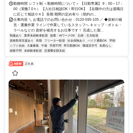
勤務時間 シフト制 ＜勤務時間について＞ 【日勤専属】 9：00～17：
00（実働7.0ｈ） 【入社日相談OK！即日OK】 【在職中の方は退職日
に応じて相談ＯＫ】 長期 期間の定め有り（契約の...
仕事内容 ＼ お電話でのお問い合わせ：0120-595-105 ／ ◆資材の補
充・運搬作業 ラインで作業しているスタッフへ キャップ・ボトル・
ラベルなどの 資材を補充するお仕事です！ 完成した製...
制服あり
業界未経験者歓迎
副業・WワークOK
主婦・主夫歓迎
資格取得支援あり
長期
フリーター歓迎
社会保険あり
バイク通勤OK
早朝
シフト自由
大量募集
午後
学歴不問
即日勤務OK
職場見学可
転勤なし
経験不問
未経験者歓迎
交通費全額支給
正社員