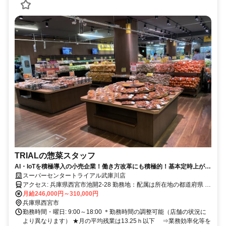
TRIALの惣菜スタッフ
AI・IoTを積極導入の小売企業！働き方改革にも積極的！基本定時上が
り！
スーパーセンタートライアル武庫川店
アクセス: 兵庫県西宮市池開2-28 勤務地：配属は所在地の都道府県 ※
初任地は最寄りの店舗又は希望エリアを優先し配属します。 ※エリ
月給246,000円～310,000円
ア内勤務または全国勤務いずれか希望を選択できます。
兵庫県西宮市
勤務時間・曜日: 9:00～18:00 ＊勤務時間の調整可能（店舗の状況に
より異なります） ★月の平均残業は13.25ｈ以下 ⇒業務効率化等を