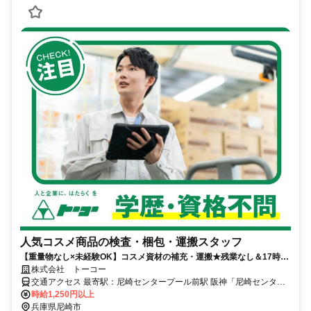
人気コスメ商品の検査・梱包・運搬スタッフ
【重量物なし×未経験OK】コスメ資材の補充・運搬★残業なし＆17時ま
で！土日休み・週3日〜相談可◆20〜60代前半の男性活躍中／履歴書不
株式会社 トーコー
要・週払い可
交通アクセス 最寄駅：尼崎センタープール前駅 阪神「尼崎センター
プール前」駅より自転車10分（徒歩25分） ※自転車通勤OK ※交通
時給1,250円以上
費支給（全額）
兵庫県尼崎市