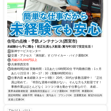
住宅の点検・予防メンテナンス(西宮市)
未経験から手に職を！初正社員も大歓迎♪賞与年3回で安定生活！
阪神サービスセンター
交通・アクセス 「洲先駅」すぐ/マイカー・バイク通勤OK
月給235,000円以上
兵庫県西宮市
勤務時間詳細 実働時間：1日あたり6時間30分 平均勤務日数：1ヶ月
あたり22日 8：30～17：30（実働6時間30分）
仕事内容 ★未経験スタート9割！ 20代・30代が多数活躍中！ 「正社
員は初めて」 「特別な資格や経験がない」 そんな方も大歓迎です！
事務作業はほとんどなく コツコツ体を動かす仕事なので、 未経...
業界未経験者歓迎
資格取得支援あり
バイク通勤OK
学歴不問
車通勤OK
固定時間制
経験不問
研修あり
賞与あり
ブランクOK
交通費支給
駅近5分以内
友達と応募OK
アルバイト・パート