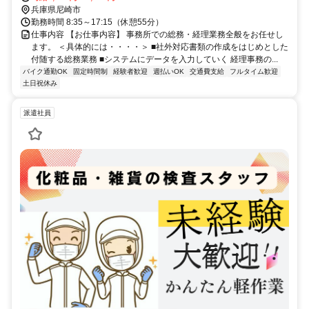
◆車・バイク通勤ＯＫ
兵庫県尼崎市
勤務時間 8:35～17:15（休憩55分）
仕事内容 【お仕事内容】 事務所での総務・経理業務全般をお任せし
ます。 ＜具体的には・・・・＞ ■社外対応書類の作成をはじめとした
付随する総務業務 ■システムにデータを入力していく 経理事務の...
バイク通勤OK
固定時間制
経験者歓迎
週払いOK
交通費支給
フルタイム歓迎
土日祝休み
派遣社員