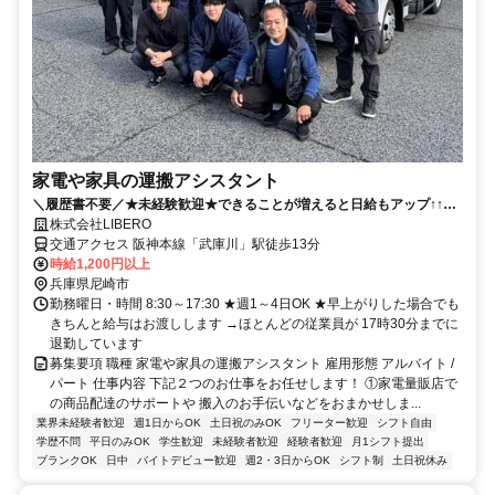
家電や家具の運搬アシスタント
＼履歴書不要／★未経験歓迎★できることが増えると日給もアップ↑↑早
上がりしてもお給料は変わらず◎
株式会社LIBERO
交通アクセス 阪神本線「武庫川」駅徒歩13分
時給1,200円以上
兵庫県尼崎市
勤務曜日・時間 8:30～17:30 ★週1～4日OK ★早上がりした場合でも
きちんと給与はお渡しします →ほとんどの従業員が 17時30分までに
退勤しています
募集要項 職種 家電や家具の運搬アシスタント 雇用形態 アルバイト /
パート 仕事内容 下記２つのお仕事をお任せします！ ①家電量販店で
の商品配達のサポートや 搬入のお手伝いなどをおまかせしま...
業界未経験者歓迎
週1日からOK
土日祝のみOK
フリーター歓迎
シフト自由
学歴不問
平日のみOK
学生歓迎
未経験者歓迎
経験者歓迎
月1シフト提出
ブランクOK
日中
バイトデビュー歓迎
週2・3日からOK
シフト制
土日祝休み