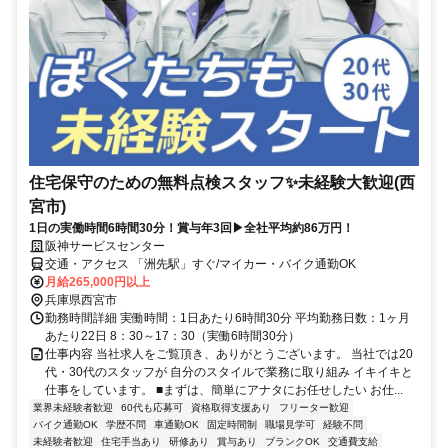
住宅保守のための無料点検スタッフ✨未経験大歓迎(西
宮市)
1日の実働時間6時間30分！賞与年3回▶全社平均約86万円！
阪神サービスセンター
交通・アクセス 「洲先駅」すぐ/マイカー・バイク通勤OK
月給265,000円以上
兵庫県西宮市
勤務時間詳細 実働時間：1日あたり6時間30分 平均勤務日数：1ヶ月
あたり22日 8：30～17：30（実働6時間30分）
仕事内容 当社求人をご覧頂き、ありがとうございます。 当社では20
代・30代のスタッフが 自分のスタイルで業務に取り組み イキイキと
仕事をしています。 ■まずは、簡単にアナタにお任せしたい お仕...
業界未経験者歓迎
60代も応募可
資格取得支援あり
フリーター歓迎
バイク通勤OK
学歴不問
車通勤OK
固定時間制
職場見学可
経験不問
未経験者歓迎
住宅手当あり
研修あり
賞与あり
ブランクOK
交通費支給