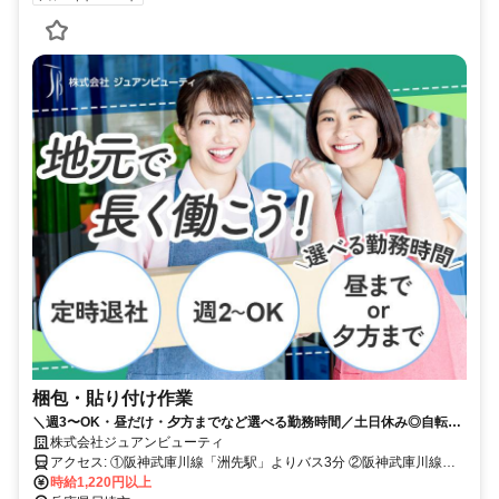
梱包・貼り付け作業
＼週3〜OK・昼だけ・夕方までなど選べる勤務時間／土日休み◎自転
車・バイク通勤OK◎残業なし◎賞与年2回◎
株式会社ジュアンビューティ
アクセス: ①阪神武庫川線「洲先駅」よりバス3分 ②阪神武庫川線
「東鳴尾駅」よりバス3分 ③阪神武庫川線「武庫川団地前駅」よりバ
時給1,220円以上