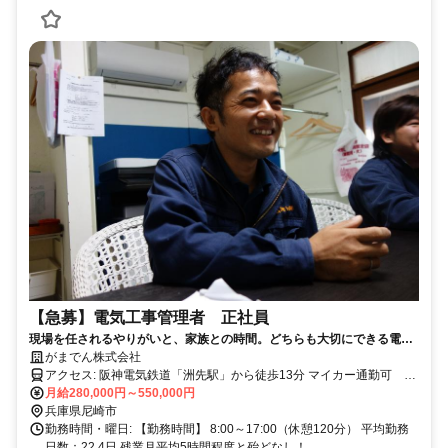
【急募】電気工事管理者 正社員
現場を任されるやりがいと、家族との時間。どちらも大切にできる電気
工事管理の仕事です
がまでん株式会社
アクセス: 阪神電気鉄道「洲先駅」から徒歩13分 マイカー通勤可 駐
車場あり
月給280,000円～550,000円
兵庫県尼崎市
勤務時間・曜日: 【勤務時間】 8:00～17:00（休憩120分） 平均勤務
日数：22.4日 残業月平均5時間程度と殆どなし！