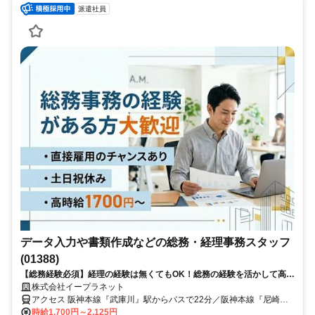
派遣社員
データ入力や書類作成などの総務・経理事務スタッフ
(01388)
【総務経験必須】経理の経験は無くてもOK！総務の経験を活かして高収
入をGET！将来的には直接雇用の可能性も◎
株式会社イープラネット
アクセス 阪神本線『武庫川』駅からバスで22分／阪神本線『尼崎セ
ンタープール前』駅より車8分／阪神武庫川線『東鳴尾』駅より車8分
時給1,700円～2,125円