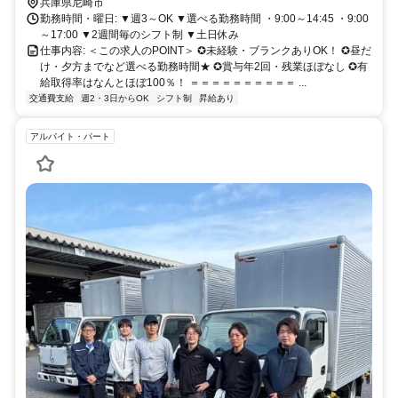
ス4分
兵庫県尼崎市
勤務時間・曜日: ▼週3～OK ▼選べる勤務時間 ・9:00～14:45 ・9:00
～17:00 ▼2週間毎のシフト制 ▼土日休み
仕事内容: ＜この求人のPOINT＞ ✪未経験・ブランクありOK！ ✪昼だ
け・夕方までなど選べる勤務時間★ ✪賞与年2回・残業ほぼなし ✪有
給取得率はなんとほぼ100％！ ＝＝＝＝＝＝＝＝＝＝ ...
交通費支給
週2・3日からOK
シフト制
昇給あり
アルバイト・パート