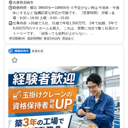
兵庫県尼崎市
勤務時間・曜日: 9時00分〜18時00分 ※予定がない時は 午前休・午後
休にするなど 臨機応変な対応が可能です。 《営業時間》 月曜～金
曜：9:00～18:00 土曜：9:00～15:00
仕事内容: ⭐️26歳で入社、31歳で年収1,500万円。 2年で結婚、5年で
8,000万円のマイホームを購入。 これは、実際に当社で働く社員のス
トーリーです。 「頑張っても給料が上がらない」 ...
即日勤務OK
固定時間制
駅近5分以内
昇給あり
派遣社員