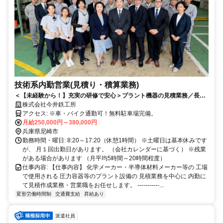
技術系内勤営業(見積り・積算業務)
＜【未経験から！】充実の研修で安心＞プラント機器の見積業務／長く
安定して働ける環境です
株式会社今井鉄工所
アクセス: ※車・バイク通勤可！無料駐車場完備。
月給250,000円～380,000円
兵庫県尼崎市
勤務時間・曜日: 8:20～17:20（休憩1時間） ※土曜日は基本休みです
が、 月１回出勤日があります。 （会社カレンダーに基づく） ※残業
がある場合があります （月平均5時間～20時間程度）
仕事内容: 【仕事内容】 化学メーカー・半導体材料メーカー等の 工場
で使用される 圧力容器等のプラント設備の 見積業務を中心に 内勤に
て見積作成業務・営業職をお任せします。 -----------...
変形労働時間制
交通費支給
昇給あり
派遣社員