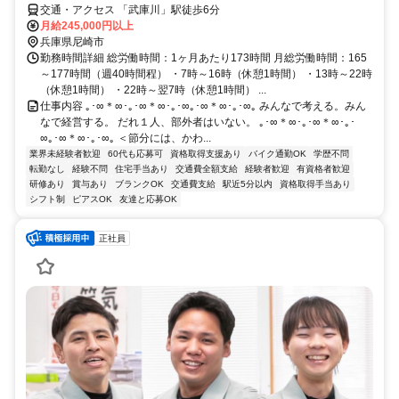
交通・アクセス 「武庫川」駅徒歩6分
月給245,000円以上
兵庫県尼崎市
勤務時間詳細 総労働時間：1ヶ月あたり173時間 月総労働時間：165
～177時間（週40時間程） ・7時～16時（休憩1時間） ・13時～22時
（休憩1時間） ・22時～翌7時（休憩1時間） ...
仕事内容 ｡･∞＊∞･｡･∞＊∞･｡･∞｡･∞＊∞･｡･∞｡ みんなで考える。みん
なで経営する。 だれ１人、部外者はいない。 ｡･∞＊∞･｡･∞＊∞･｡･
∞｡･∞＊∞･｡･∞｡ ＜節分には、かわ...
業界未経験者歓迎
60代も応募可
資格取得支援あり
バイク通勤OK
学歴不問
転勤なし
経験不問
住宅手当あり
交通費全額支給
経験者歓迎
有資格者歓迎
研修あり
賞与あり
ブランクOK
交通費支給
駅近5分以内
資格取得手当あり
シフト制
ピアスOK
友達と応募OK
正社員