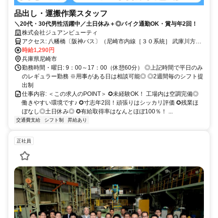
品出し・運搬作業スタッフ
＼20代・30代男性活躍中／土日休み＋◎バイク通勤OK・賞与年2回！
株式会社ジュアンビューティ
アクセス: 八幡橋〔阪神バス〕（尼崎市内線［３０系統］ 武庫川方
面）より徒歩3分
時給1,290円
兵庫県尼崎市
勤務時間・曜日: 9：00～17：00（休憩60分） ◎上記時間で平日のみ
のレギュラー勤務 ※用事がある日は相談可能◎ ◎2週間毎のシフト提
出制
仕事内容: ＜この求人のPOINT＞ ✪未経験OK！ 工場内は空調完備◎
働きやすい環境です♪ ✪寸志年2回！頑張りはシッカリ評価 ✪残業ほ
ぼなし◎土日休み◎ ✪有給取得率はなんとほぼ100％！ ...
交通費支給
シフト制
昇給あり
正社員