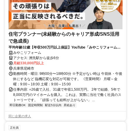
住宅プランナー(未経験からのキャリア形成/SNS活用
で急成長)
平均年齢32歳【年収500万円以上保証】YouTube「みやこリフォーム」
で検索！登録者数10万人突破／年休125日
みやこリフォーム
アクセス: 洲先駅から徒歩6分
月給330,000円以上
兵庫県尼崎市
勤務時間・曜日: 9時00分〜18時00分 ※予定がない時は 午前休・午後
休にするなど 臨機応変な対応が可能です。 《営業時間》 月曜～金
曜：9:00～18:00 土曜：9:00～15:00
仕事内容: ⭐️26歳で入社、31歳で年収1,500万円。 2年で結婚、5年で
8,000万円のマイホームを購入。 これは、実際に当社で働く社員のス
トーリーです。 「頑張っても給料が上がらない」 ...
即日勤務OK
固定時間制
駅近5分以内
昇給あり
同じ企業の求人
正社員