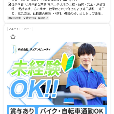
仕事内容: 〇具体的な業務 電気工事現場の工程・品質・安全・原価管
理 ・元請会社、協力業者、他業種との打合せおよび施工調整 ・施工
図、電気図面、仕様書の確認 ・材料、機器の拾い出しおよび発注...
固定時間制
交通費支給
昇給あり
アルバイト・パート