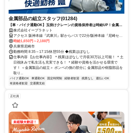
金属部品の組立スタッフ(01284)
【車・バイク通勤OK】玉掛けクレーンの資格保持者は時給UP！金属加
工の経験が活かせるお仕事◎残業ほぼ無し！20代～40代の男性活躍中
株式会社イープラネット
【土日祝休み】
アクセス 阪神本線『武庫川』駅からバスで22分/阪神本線『尼崎セン
タープール前』駅より車8分/阪神武庫川線『東鳴尾』駅より車8分/
時給1,650円～2,188円
車・バイク通勤ok
兵庫県尼崎市
勤務時間 8:35～17:15/休憩55分 ◆残業ほぼなし
仕事内容 【お仕事内容】 ＊残業ほぼなしで月収30万以上可能！ ＊土
日祝休みで私生活も充実できる！ ＊経験や資格を活かせる環境で
す！ ＜金属製品の組立＞ ボンベの側の部分に 金属部品や樹脂部品を
取り...
バイク通勤OK
車通勤OK
固定時間制
経験者歓迎
残業なし
週払いOK
有資格者歓迎
交通費支給
正社員