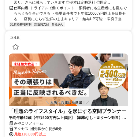
図り、さらに減らしていきます ◎基本は定時退社 ◎固定...
仕事内容: トライアルで働くポイント ・消費者にも生産者にも喜んで
もらえる仕事ができる ・売場責任者でも年収1000万円以上を目指せ
る!! ・店長にならず生鮮のままキャリア・給与UP可能 ・単身手当...
変形労働時間制
交通費支給
昇給あり
正社員
「理想のライフスタイル」を形にする空間プランナー
平均年齢32歳【年収500万円以上保証】【転勤なし・UIターン歓迎】
YouTube「みやこリフォーム」で検索！／年休125日
みやこリフォーム
アクセス: 洲先駅から徒歩6分
月給330,000円以上