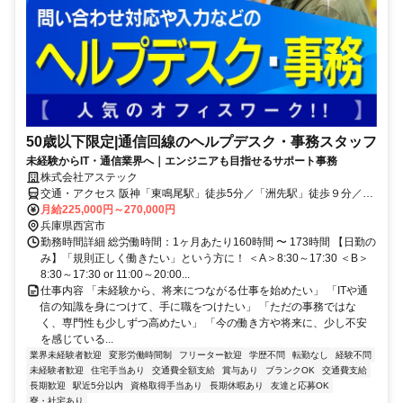
50歳以下限定|通信回線のヘルプデスク・事務スタッフ
未経験からIT・通信業界へ｜エンジニアも目指せるサポート事務
株式会社アステック
交通・アクセス 阪神「東鳴尾駅」徒歩5分／「洲先駅」徒歩９分／
「武庫川団地前駅」徒歩14分
月給225,000円～270,000円
兵庫県西宮市
勤務時間詳細 総労働時間：1ヶ月あたり160時間 〜 173時間 【日勤の
み】「規則正しく働きたい」という方に！ ＜A＞8:30～17:30 ＜B＞
8:30～17:30 or 11:00～20:00...
仕事内容 「未経験から、将来につながる仕事を始めたい」 「ITや通
信の知識を身につけて、手に職をつけたい」 「ただの事務ではな
く、専門性も少しずつ高めたい」 「今の働き方や将来に、少し不安
を感じている...
業界未経験者歓迎
変形労働時間制
フリーター歓迎
学歴不問
転勤なし
経験不問
未経験者歓迎
住宅手当あり
交通費全額支給
賞与あり
ブランクOK
交通費支給
長期歓迎
駅近5分以内
資格取得手当あり
長期休暇あり
友達と応募OK
寮・社宅あり