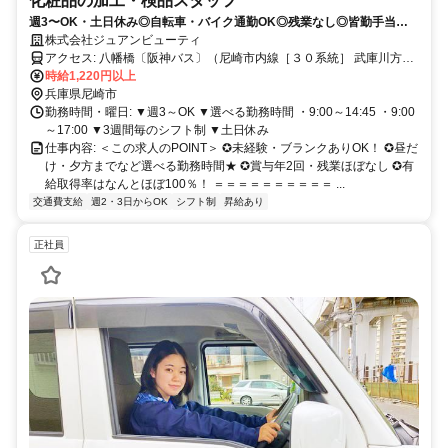
化粧品の加工・検品スタッフ
週3〜OK・土日休み◎自転車・バイク通勤OK◎残業なし◎皆勤手当あ
り・賞与年2回◎30代主婦（夫）さん活躍中！
株式会社ジュアンビューティ
アクセス: 八幡橋〔阪神バス〕（尼崎市内線［３０系統］ 武庫川方
面）
時給1,220円以上
兵庫県尼崎市
勤務時間・曜日: ▼週3～OK ▼選べる勤務時間 ・9:00～14:45 ・9:00
～17:00 ▼3週間毎のシフト制 ▼土日休み
仕事内容: ＜この求人のPOINT＞ ✪未経験・ブランクありOK！ ✪昼だ
け・夕方までなど選べる勤務時間★ ✪賞与年2回・残業ほぼなし ✪有
給取得率はなんとほぼ100％！ ＝＝＝＝＝＝＝＝＝＝ ...
交通費支給
週2・3日からOK
シフト制
昇給あり
正社員