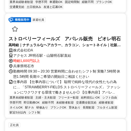
業界未経験者歓迎
学歴不問
車通勤OK
固定時間制
経験不問
ブランクOK
交通費支給
土日祝休み
友達と応募OK
派遣社員
ストロベリーフィールズ アパレル販売 ピオレ明石
高時給｜ナチュラルなヘアカラー、カラコン、ショートネイル｜社販｜
駅近で通勤快適
株式会社iDA
アクセス JR明石駅・山陽明石駅直結
時給1,600円以上
兵庫県明石市
勤務時間 09:30～20:30 営業時間に合わせたシフト制 実働7.5時間 休
憩1.5時間 長期※ご希望の開始日ご相談ください
仕事内容 【仕事内容について】 聡明で純粋な現代の女性たちの為
に… 「STRAWBERRY-FIELDS ストロベリーフィールズ」 ファッシ
ョンにワクワクする環境で働きませんか◎ 【仕事内容】アパレ...
業界未経験者歓迎
主婦・主夫歓迎
フリーター歓迎
給料前払いOK
シフト自由
学歴不問
即日勤務OK
経験不問
未経験者歓迎
交通費全額支給
経験者歓迎
ネイルOK
駅ナカ
研修あり
ブランクOK
育休あり
長期歓迎
フルタイム歓迎
駅近5分以内
シフト制
正社員