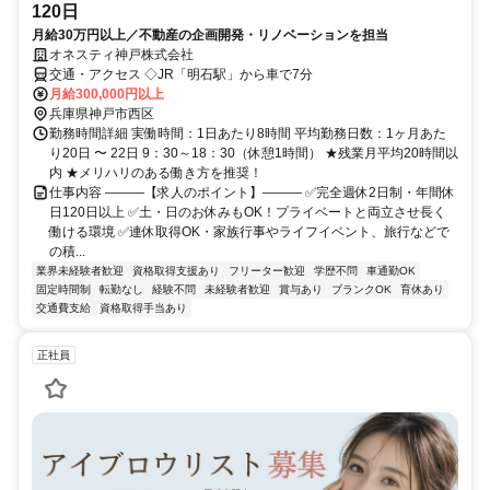
120日
月給30万円以上／不動産の企画開発・リノベーションを担当
オネスティ神戸株式会社
交通・アクセス ◇JR「明石駅」から車で7分
月給300,000円以上
兵庫県神戸市西区
勤務時間詳細 実働時間：1日あたり8時間 平均勤務日数：1ヶ月あた
り20日 〜 22日 9：30～18：30（休憩1時間） ★残業月平均20時間以
内 ★メリハリのある働き方を推奨！
仕事内容 ―――【求人のポイント】――― ✅完全週休2日制・年間休
日120日以上 ✅土・日のお休みもOK！プライベートと両立させ長く
働ける環境 ✅連休取得OK・家族行事やライフイベント、旅行などで
の積...
業界未経験者歓迎
資格取得支援あり
フリーター歓迎
学歴不問
車通勤OK
固定時間制
転勤なし
経験不問
未経験者歓迎
賞与あり
ブランクOK
育休あり
交通費支給
資格取得手当あり
正社員