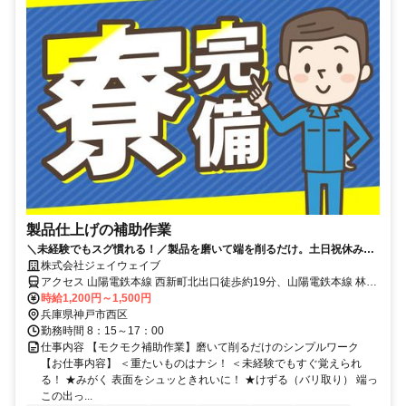
製品仕上げの補助作業
＼未経験でもスグ慣れる！／製品を磨いて端を削るだけ。土日祝休み＆
残業ほぼナシ！軽くて安心のシンプル軽作業
株式会社ジェイウェイブ
アクセス 山陽電鉄本線 西新町北出口徒歩約19分、山陽電鉄本線 林崎
松江海岸北出口徒歩約24分、ＪＲ山陽本線 明石ピオレ口徒歩約26分
時給1,200円～1,500円
兵庫県神戸市西区
勤務時間 8：15～17：00
仕事内容 【モクモク補助作業】磨いて削るだけのシンプルワーク
【お仕事内容】 ＜重たいものはナシ！ ＜未経験でもすぐ覚えられ
る！ ★みがく 表面をシュッときれいに！ ★けずる（バリ取り） 端っ
この出っ...