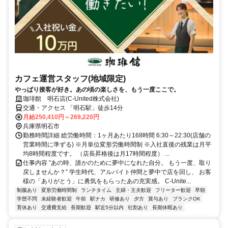
カフェ運営スタッフ(地域限定)
やっぱり接客が好き。あの頃の楽しさを、もう一度ここで。
珈琲館 明石店(C-United株式会社)
交通・アクセス 「明石駅」徒歩14分
月給250,410円～269,220円
兵庫県明石市
勤務時間詳細 総労働時間：1ヶ月あたり168時間 6:30～22:30(店舗の
営業時間に準ずる) ※月単位変形労働時間制 ※入社直後の残業は月平
均8時間程度です。 （店長昇格後は月17時間程度） ...
仕事内容 ”あの時、誰かのために夢中になれた自分。 もう一度、取り
戻しませんか？” 学生時代、アルバイト仲間と夢中で店を回し、 お客
様の「ありがとう」に勇気をもらったあの充実感。 C-Unite...
制服あり
変形労働時間制
ランチタイム
主婦・主夫歓迎
フリーター歓迎
早朝
学歴不問
未経験者歓迎
午前
駅ナカ
研修あり
夕方
賞与あり
ブランクOK
育休あり
交通費支給
長期歓迎
駅近5分以内
社割あり
長期休暇あり