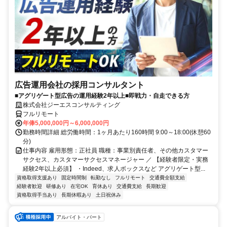
広告運用会社の採用コンサルタント
■アグリゲート型広告の運用経験2年以上■即戦力・自走できる方
株式会社ジーエスコンサルティング
フルリモート
年俸5,000,000円～6,000,000円
勤務時間詳細 総労働時間：1ヶ月あたり160時間 9:00～18:00(休憩60
分)
仕事内容 雇用形態：正社員 職種：事業別責任者、その他カスタマー
サクセス、カスタマーサクセスマネージャー ／ 【経験者限定・実務
経験2年以上必須】 ・Indeed、求人ボックスなど アグリゲート型...
資格取得支援あり
固定時間制
転勤なし
フルリモート
交通費全額支給
経験者歓迎
研修あり
在宅OK
育休あり
交通費支給
長期歓迎
資格取得手当あり
長期休暇あり
土日祝休み
アルバイト・パート