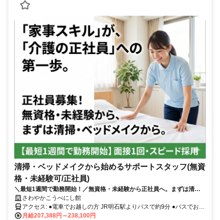
清掃・ベッドメイクから始めるサポートスタッフ(無資
格・未経験可/正社員)
＼最短1週間で勤務開始！／無資格・未経験から正社員へ。まずは清掃
やベッドメイクからスタート♪
さわやかこうべにし館
アクセス: ●電車でお越しの方 JR明石駅よりバスで約9分 ●バスでお越
しの方 ヴェルデ玉津バス停より徒歩約2分 ════════════ ▶
月給207,388円～238,100円