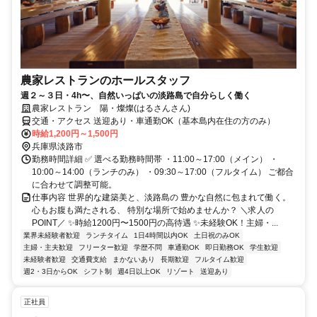
農家レストランのホールスタッフ
週２～３日・4h〜、自然いっぱいの淡路島で自分らしく働く
農家レストラン 陽・燦燦(はるさんさん)
交通・アクセス 送迎あり・車通勤OK（基本島内在住の方のみ）
時給1,200円～1,500円
兵庫県淡路市
勤務時間詳細 ✅ 選べる勤務時間帯 ・11:00～17:00（メイン） ・
10:00～14:00（ランチのみ） ・09:30～17:00（フルタイム） ご都合
に合わせて調整可能。
仕事内容 世界的な建築美と、淡路島の 豊かな自然に包まれて働く。
心もお腹も満たされる、 特別な場所で始めませんか？ ＼求人の
POINT／ ✨時給1200円〜1500円の高待遇 ✨未経験OK！主婦・...
業界未経験者歓迎
ランチタイム
1日4時間以内OK
土日祝のみOK
主婦・主夫歓迎
フリーター歓迎
学歴不問
車通勤OK
即日勤務OK
学生歓迎
未経験者歓迎
交通費支給
まかないあり
長期歓迎
フルタイム歓迎
週2・3日からOK
シフト制
週4日以上OK
リゾート
送迎あり
正社員