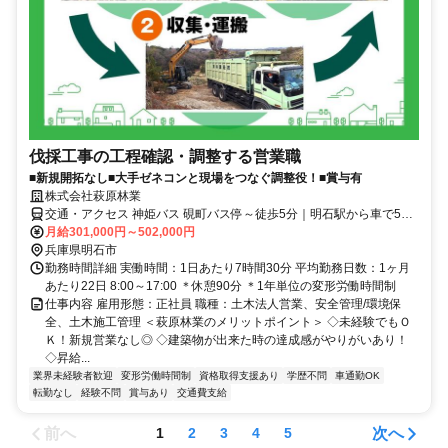
伐採工事の工程確認・調整する営業職
■新規開拓なし■大手ゼネコンと現場をつなぐ調整役！■賞与有
株式会社萩原林業
交通・アクセス 神姫バス 硯町バス停～徒歩5分｜明石駅から車で5分
｜ 車通勤可（無料駐車場有り）
月給301,000円～502,000円
兵庫県明石市
勤務時間詳細 実働時間：1日あたり7時間30分 平均勤務日数：1ヶ月
あたり22日 8:00～17:00 ＊休憩90分 ＊1年単位の変形労働時間制
仕事内容 雇用形態：正社員 職種：土木法人営業、安全管理/環境保
全、土木施工管理 ＜萩原林業のメリットポイント＞ ◇未経験でもＯ
Ｋ！新規営業なし◎ ◇建築物が出来た時の達成感がやりがいあり！
◇昇給...
業界未経験者歓迎
変形労働時間制
資格取得支援あり
学歴不問
車通勤OK
転勤なし
経験不問
賞与あり
交通費支給
前へ
次へ
1
2
3
4
5