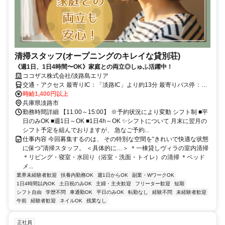
清掃スタッフ(オープニングのキレイな貸別荘)
《週1日、1日4時間〜OK》家庭との両立◎しゅふ活躍中！
ココザス株式会社/淡路島エリア
交通・アクセス 最寄りIC：「淡路IC」より約13分 最寄りバス停：
「野島江崎」より徒歩約15分
時給1,400円以上
兵庫県淡路市
勤務時間詳細 【11:00～15:00】 ※予約状況により変動 シフト制 ■平
日のみOK ■週1日～OK ■1日4h～OK ✨シフトについて 月末に翌月の
シフト予定を組んでおりますが、 急なご予約...
仕事内容 今回募集するのは、 その特別な空間を“きれいで快適な状態
に保つ”清掃スタッフ。 ＜具体的に…＞ ＊一棟貸しヴィラの室内清掃
＊リビング・寝室・水回り（浴室・洗面・トイレ）の清掃 ＊ベッド
メ...
業界未経験者歓迎
扶養内勤務OK
週1日からOK
副業・WワークOK
1日4時間以内OK
土日祝のみOK
主婦・主夫歓迎
フリーター歓迎
短期
シフト自由
学歴不問
車通勤OK
平日のみOK
転勤なし
経験不問
未経験者歓迎
午前
経験者歓迎
ネイルOK
残業なし
正社員