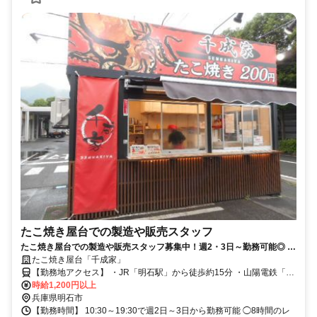
たこ焼き屋台での製造や販売スタッフ
たこ焼き屋台での製造や販売スタッフ募集中！週2・3日～勤務可能◎ 難
しい作業はなく落ち着いて働ける＊未経験OK！！
たこ焼き屋台「千成家」
【勤務地アクセス】 ・JR「明石駅」から徒歩約15分 ・山陽電鉄「明
石駅」から徒歩約15分
時給1,200円以上
兵庫県明石市
【勤務時間】 10:30～19:30で週2日～3日から勤務可能 ◯8時間のレ