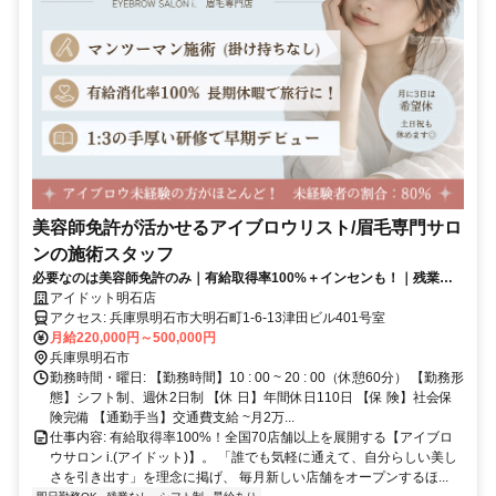
美容師免許が活かせるアイブロウリスト/眉毛専門サロ
ンの施術スタッフ
必要なのは美容師免許のみ｜有給取得率100%＋インセンも！｜残業な
し・研修中も給与支給
アイドット明石店
アクセス: 兵庫県明石市大明石町1-6-13津田ビル401号室
月給220,000円～500,000円
兵庫県明石市
勤務時間・曜日: 【勤務時間】10 : 00 ~ 20 : 00（休憩60分） 【勤務形
態】シフト制、週休2日制 【休 日】年間休日110日 【保 険】社会保
険完備 【通勤手当】交通費支給 ~月2万...
仕事内容: 有給取得率100%！全国70店舗以上を展開する【アイブロ
ウサロン i.(アイドット)】。 「誰でも気軽に通えて、自分らしい美し
さを引き出す」を理念に掲げ、 毎月新しい店舗をオープンするほ...