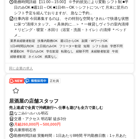
勤務時間詳細 【11:00～15:00】 ※予約状況により変動 シフト制 ■平
日のみOK ■週1日～OK ■1日4h～OK ✨シフトについて 月末に翌月の
シフト予定を組んでおりますが、 急なご予約...
仕事内容 今回募集するのは、 その特別な空間を“きれいで快適な状態
に保つ”清掃スタッフ。 ＜具体的に…＞ ＊一棟貸しヴィラの室内清掃
＊リビング・寝室・水回り（浴室・洗面・トイレ）の清掃 ＊ベッド
メ...
業界未経験者歓迎
扶養内勤務OK
週1日からOK
副業・WワークOK
1日4時間以内OK
土日祝のみOK
フリーター歓迎
短期
シフト自由
学歴不問
車通勤OK
平日のみOK
学生歓迎
転勤なし
経験不問
未経験者歓迎
午前
経験者歓迎
ネイルOK
残業なし
同じ企業の求人
正社員
居酒屋の店舗スタッフ
売上達成で全員で沖縄旅行へ 仕事も遊びも全力で楽しむ
なごみ/ハルハル明石
交通・アクセス 明石駅 徒歩3分
月給260,000円～500,000円
兵庫県明石市
勤務時間詳細 実働時間：1日あたり8時間 平均勤務日数：1ヶ月あた