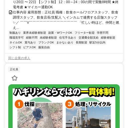
り20日 〜 22日 【シフト制】 12：00～24：00の間で実働8時間 ★終
電考慮 ★マイカー通勤OK
仕事内容 雇用形態：正社員 職種：飲食ホール/フロアスタッフ、飲食
調理スタッフ、飲食店長/支配人 ＼インカムで連携する店舗スタッフ
✨／ ￣￣V￣￣￣￣￣￣￣￣￣￣￣￣￣￣ 「忙しい時ほど、仲間と燃
え...
制服あり
業界未経験者歓迎
副業・WワークOK
フリーター歓迎
学歴不問
職場見学可
経験不問
未経験者歓迎
住宅手当あり
交通費全額支給
経験者歓迎
ネイルOK
賞与あり
ブランクOK
まかないあり
長期歓迎
駅近5分以内
シフト制
ピアスOK
服装自由
同じ企業の求人
正社員