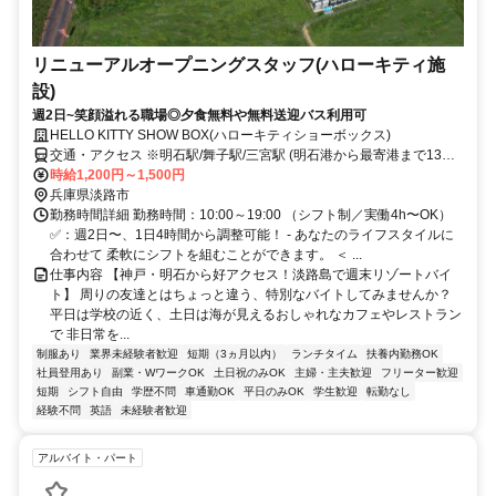
リニューアルオープニングスタッフ(ハローキティ施
設)
週2日~笑顔溢れる職場◎夕食無料や無料送迎バス利用可
HELLO KITTY SHOW BOX(ハローキティショーボックス)
交通・アクセス ※明石駅/舞子駅/三宮駅 (明石港から最寄港まで13分/
高速舞子から15分/三宮から45分)
時給1,200円～1,500円
兵庫県淡路市
勤務時間詳細 勤務時間：10:00～19:00 （シフト制／実働4h〜OK）
✅：週2日〜、1日4時間から調整可能！ - あなたのライフスタイルに
合わせて 柔軟にシフトを組むことができます。 ＜ ...
仕事内容 【神戸・明石から好アクセス！淡路島で週末リゾートバイ
ト】 周りの友達とはちょっと違う、特別なバイトしてみませんか？
平日は学校の近く、土日は海が見えるおしゃれなカフェやレストラン
で 非日常を...
制服あり
業界未経験者歓迎
短期（3ヵ月以内）
ランチタイム
扶養内勤務OK
社員登用あり
副業・WワークOK
土日祝のみOK
主婦・主夫歓迎
フリーター歓迎
短期
シフト自由
学歴不問
車通勤OK
平日のみOK
学生歓迎
転勤なし
経験不問
英語
未経験者歓迎
アルバイト・パート