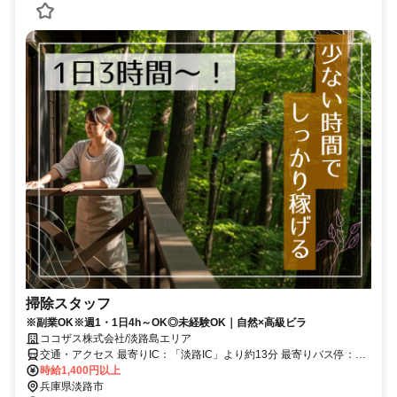
掃除スタッフ
※副業OK※週1・1日4h～OK◎未経験OK｜自然×高級ビラ
ココザス株式会社/淡路島エリア
交通・アクセス 最寄りIC：「淡路IC」より約13分 最寄りバス停：
「野島江崎」より徒歩約15分
時給1,400円以上
兵庫県淡路市