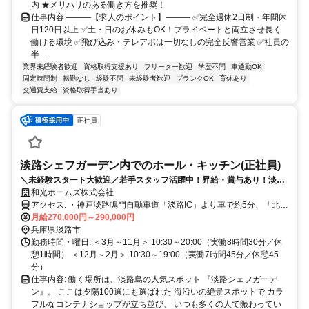
内 ★メリハリのある働き方を推奨！
仕事内容 ―――【求人のポイント】――― ✅完全週休2日制・年間休
日120日以上 ✅土・日のお休みもOK！プライベートと両立させ長く
働ける環境 ✅飛び込み・テレアポは一切なしの完全反響営業 ✅社員の
半...
業界未経験者歓迎
資格取得支援あり
フリーター歓迎
学歴不問
車通勤OK
固定時間制
転勤なし
経験不問
未経験者歓迎
ブランクOK
育休あり
交通費支給
資格取得手当あり
正社員
淡路シェフガーデン内でのホール・キッチン(正社員)
＼未経験スタート大歓迎／若手スタッフ活躍中！昇給・賞与あり！淡路
島の人気スポットで正社員デビューしませんか？
和光ホームズ株式会社
アクセス: ・神戸淡路鳴門自動車道「淡路IC」より車で約5分、「北淡
IC」より車で約10分 ・岩屋港よりシャトルバスあり ※マイカー・バ
月給270,000円～290,000円
イク・自転車通勤OK（駐車場完備）
兵庫県淡路市
勤務時間・曜日: ＜3月～11月＞ 10:30～20:00（実働8時間30分／休
憩1時間） ＜12月～2月＞ 10:30～19:00（実働7時間45分／休憩45
分）
仕事内容: 働く場所は、淡路島の人気スポット 『淡路シェフガーデ
ン』。 ここは夕陽100選にも選ばれた 海沿いの絶景スポットで カラ
フルなコンテナショップが立ち並び、 いつも多くの人で賑わってい