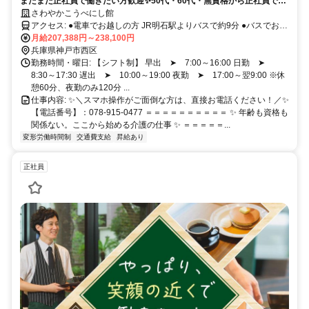
まだまだ正社員で働きたい方歓迎✨50代・60代・無資格から正社員で長
く働ける介護の職場！
さわやかこうべにし館
アクセス: ●電車でお越しの方 JR明石駅よりバスで約9分 ●バスでお越
しの方 ヴェルデ玉津バス停より徒歩約2分 ════════════ ▶
月給207,388円～238,100円
車・バイク通勤OK（無料駐車場あり） ※ガソリン代支給（距離40キ
兵庫県神戸市西区
ロで最大2万円） ▶交通費実費支給（上限20,000円／月）
勤務時間・曜日: 【シフト制】 早出 ➤ 7:00～16:00 日勤 ➤
8:30～17:30 遅出 ➤ 10:00～19:00 夜勤 ➤ 17:00～翌9:00 ※休
憩60分、夜勤のみ120分 ...
仕事内容: ✨＼スマホ操作がご面倒な方は、直接お電話ください！／✨
【電話番号】：078-915-0477 ＝＝＝＝＝＝＝＝＝＝ ✨ 年齢も資格も
関係ない。ここから始める介護の仕事 ✨ ＝＝＝＝＝...
変形労働時間制
交通費支給
昇給あり
正社員