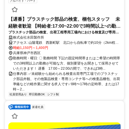
アルバイト・パート
【遅番】プラスチック部品の検査、梱包スタッフ 未
経験者歓迎 【時給者:17:00~22:00で3時間以上~の勤務
プラスチック部品の検査、出荷工程専用工場内における検査及び専用箱
に柔軟対応!】
への梱包、出荷補助など、初心者も大歓迎！
株式会社水田製作所
アクセス: 山陽電鉄 西新町駅 北口から自転車で約10分（2km程
度） 神姫バス 国道175号線 「吉田」バス停より徒歩6分程度 その
時給1,150円～1,400円
他、自転車通勤、バイクなど可能です。 ★ 自動車通勤の場合は近隣
兵庫県神戸市西区
駐車場をご自身で確保いただきます。
勤務時間・曜日: 〇 勤務時間 下記の固定時間帯またはご希望の時間帯
での3時間以上の勤務が可能な方、個別要望をお聞きして採用させて
いただきます！ 遅番 17:00～22:00の間で、できれば3時...
仕事内容: ✅未経験から始められる検査出荷専門工場でのプラスチッ
ク部品外観、その他製品検査・専用コンテナ等への検査品梱包、出荷
準備などの軽作業に関する求人です✅8時〜17時の定時帯、または17
時～2...
社員登用あり
即日勤務OK
シフト制
派遣社員