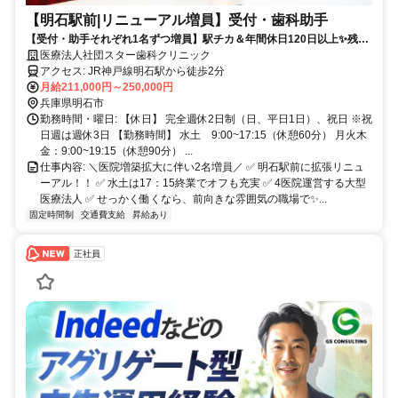
【明石駅前|リニューアル増員】受付・歯科助手
【受付・助手それぞれ1名ずつ増員】駅チカ＆年間休日120日以上✨残業
ほぼなし｜未経験から一生モノのスキルを
医療法人社団スター歯科クリニック
アクセス: JR神戸線明石駅から徒歩2分
月給211,000円～250,000円
兵庫県明石市
勤務時間・曜日: 【休日】 完全週休2日制（日、平日1日）、祝日 ※祝
日週は週休3日 【勤務時間】 水土 9:00~17:15（休憩60分） 月火木
金：9:00~19:15（休憩90分） ...
仕事内容: ＼医院増築拡大に伴い2名増員／ ✅ 明石駅前に拡張リニュ
ーアル！！ ✅ 水土は17：15終業でオフも充実 ✅ 4医院運営する大型
医療法人 ✅ せっかく働くなら、前向きな雰囲気の職場で✨...
固定時間制
交通費支給
昇給あり
正社員