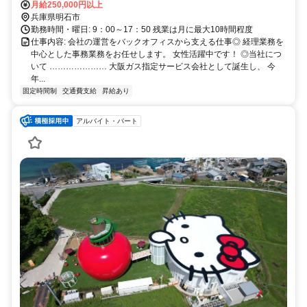
月給250,000円以上
兵庫県明石市
勤務時間・曜日: 9：00～17：50 残業は月に最大10時間程度
仕事内容: 会社の運営をバックオフィスから支える仕事◎ 経理業務を
中心とした事務業務をお任せします。 女性活躍中です！ ◎当社につ
いて ………………… 大阪ガス指定サービス会社として誕生し、 今
年...
固定時間制
交通費支給
昇給あり
アルバイト・パート