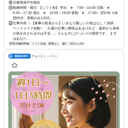
車・バイク通勤OK（無料駐車場あり） ※ガソリン代支給（距離40キ
兵庫県神戸市西区
ロで最大2万円） ▶交通費実費支給（上限20,000円／月）
勤務時間・曜日: 【シフト制】 早出 ➤ 7:00～16:00 日勤 ➤
8:30～17:30 遅出 ➤ 10:00～19:00 夜勤 ➤ 17:00～翌9:00 ※休
憩60分、夜勤のみ120分 ...
仕事内容: ✨【家事の延長から】いきなり難しい介助はなし！清掃・
ベッドメイク始動✨ 「介護の仕事に興味はあるけれど、最初から身体
介助を任されるのは不安…」そんな方にぴったりの環境です。 まず
はあなた...
変形労働時間制
シフト自由
残業なし
週2・3日からOK
アルバイト・パート