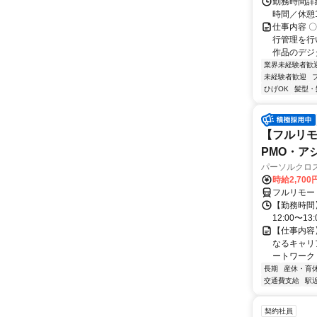
勤務時間詳細
時間／休憩
仕事内容 
行管理を行
作品のデジ
業界未経験者歓
未経験者歓迎
ひげOK
髪型・
【フルリモ
PMO・アシ)
パーソルクロ
時給2,700
フルリモー
【勤務時間】
12:00〜13:
【仕事内容
なるキャリ
ートワーク 
長期
産休・育
交通費支給
駅
契約社員