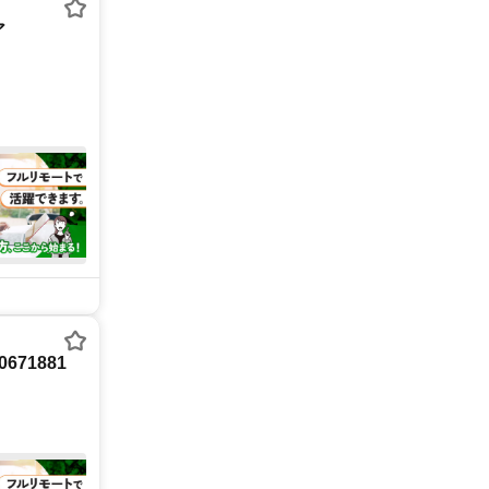
ア
71881