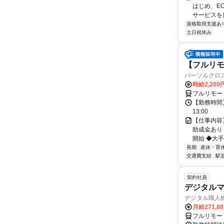
はじめ、E
サービスを展
資格取得支援あ
土日祝休み
【フルリモ
パーソルクロ
時給2,200
フルリモー
【勤務時間】
13:00
【仕事内容
助成金あり
開始 ◆大手
長期
産休・育
交通費支給
駅
契約社員
デジタル
デジタル職人
月給271,8
フルリモー