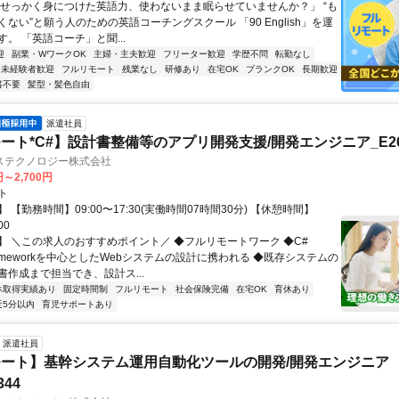
「せっかく身につけた英語力、使わないまま眠らせていませんか？」 “も
ない”と願う人のための英語コーチングスクール 「90 English」を運
。 「英語コーチ」と聞...
迎
副業・WワークOK
主婦・主夫歓迎
フリーター歓迎
学歴不問
転勤なし
未経験者歓迎
フルリモート
残業なし
研修あり
在宅OK
ブランクOK
長期歓迎
書不要
髪型・髪色自由
派遣社員
ート*C#】設計書整備等のアプリ開発支援/開発エンジニア_E260
ステクノロジー株式会社
円～2,700円
ト
 【勤務時間】09:00〜17:30(実働時間07時間30分) 【休憩時間】
00
】 ＼この求人のおすすめポイント／ ◆フルリモートワーク ◆C#
Frameworkを中心としたWebシステムの設計に携われる ◆既存システムの
書作成まで担当でき、設計ス...
休取得実績あり
固定時間制
フルリモート
社会保険完備
在宅OK
育休あり
近5分以内
育児サポートあり
派遣社員
ート】基幹システム運用自動化ツールの開発/開発エンジニア
344