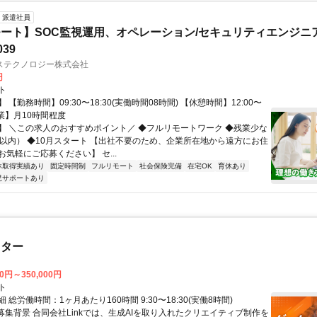
派遣社員
ート】SOC監視運用、オペレーション/セキュリティエンジニ
039
ステクノロジー株式会社
円
ト
 【勤務時間】09:30〜18:30(実働時間08時間) 【休憩時間】12:00〜
【残業】月10時間程度
】 ＼この求人のおすすめポイント／ ◆フルリモートワーク ◆残業少な
間以内） ◆10月スタート 【出社不要のため、企業所在地から遠方にお住
気軽にご応募ください】 セ...
休取得実績あり
固定時間制
フルリモート
社会保険完備
在宅OK
育休あり
児サポートあり
スター
00円～350,000円
ト
 総労働時間：1ヶ月あたり160時間 9:30〜18:30(実働8時間)
●募集背景 合同会社Linkでは、生成AIを取り入れたクリエイティブ制作を