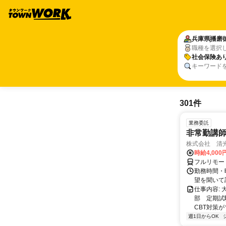
兵庫県
播磨
職種を選択
社会保険あ
キーワード
301件
業務委託
非常勤講
株式会社 清
時給4,00
フルリモー
勤務時間・曜
望を聞いて
仕事内容:
部 定期試
CBT対策
週1日からOK