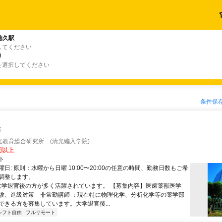
徳久駅
してください
り
を選択してください
条件保
師
光教育総合研究所 (清光編入学院)
0円以上
ト
日: 原則：水曜から日曜 10:00〜20:00の任意の時間、勤務日数もご希
調整します。
 大学退官後の方が多く活躍されています。 【募集内容】医歯薬獣医学
験、進級対策 非常勤講師 ：現在特に物理化学、分析化学等の薬学部
ができる方を募集しています。大学退官後...
シフト自由
フルリモート