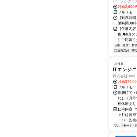
パーソルクロ
時給2,600
フルリモー
【勤務時間】 
働時間08時間
【仕事内容
集 ◆8月
にご応募くだ
長期
産休・育
交通費支給
駅
正社員
ITエンジ
株式会社Ring
月給370,0
フルリモー
勤務時間・曜
なし（月平
種休暇あり
仕事内容:
ヶ月は育成
ーバー監視の
フルリモート