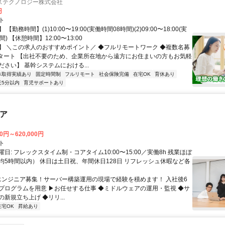
ステクノロジー株式会社
円
ト
【勤務時間】(1)10:00〜19:00(実働時間08時間)(2)09:00〜18:00(実
) 【休憩時間】12:00〜13:00
】 ＼この求人のおすすめポイント／ ◆フルリモートワーク ◆複数名募
スタート 【出社不要のため、企業所在地から遠方にお住まいの方もお気軽
さい】 基幹システムにおける...
休取得実績あり
固定時間制
フルリモート
社会保険完備
在宅OK
育休あり
近5分以内
育児サポートあり
ニア
00円～620,000円
ト
日: フレックスタイム制・コアタイム10:00〜15:00／実働8h 残業ほぼ
均5時間以内） 休日は土日祝、年間休日128日 リフレッシュ休暇など各
 エンジニア募集！サーバー構築運用の現場で経験を積めます！ 入社後6
プログラムを用意 ▶お任せする仕事 ◆ミドルウェアの運用・監視 ◆サ
新規立ち上げ ◆リリ...
在宅OK
昇給あり