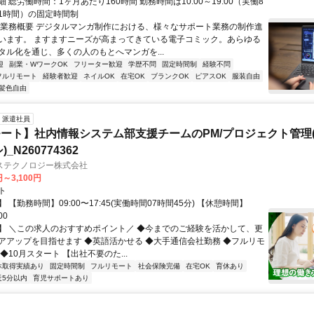
 総労働時間：1ヶ月あたり160時間 勤務時間は10:00～19:00（実働8
1時間）の固定時間制
〇業務概要 デジタルマンガ制作における、様々なサポート業務の制作進
います。 ますますニーズが高まってきている電子コミック。あらゆる
タル化を通じ、多くの人のもとへマンガを...
迎
副業・WワークOK
フリーター歓迎
学歴不問
固定時間制
経験不問
フルリモート
経験者歓迎
ネイルOK
在宅OK
ブランクOK
ピアスOK
服装自由
髪色自由
派遣社員
ート】社内情報システム部支援チームのPM/プロジェクト管理(
_N260774362
ステクノロジー株式会社
円～3,100円
ト
 【勤務時間】09:00〜17:45(実働時間07時間45分) 【休憩時間】
00
】 ＼この求人のおすすめポイント／ ◆今までのご経験を活かして、更
アアップを目指せます ◆英語活かせる ◆大手通信会社勤務 ◆フルリモ
◆10月スタート 【出社不要のた...
休取得実績あり
固定時間制
フルリモート
社会保険完備
在宅OK
育休あり
近5分以内
育児サポートあり