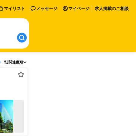
マイリスト
メッセージ
マイページ
求人掲載のご相談
存
関連度順