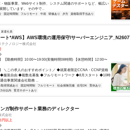
C・物販事業、Webサイト制作、システム関連のサポートなど、幅広い
開しています。 その中で...
り
固定時間制
フルリモート
午前
研修あり
夕方
資格取得手当あり
派遣社員
ート*AWS】AWS環境の運用保守/サーバーエンジニア_N26077
ステクノロジー株式会社
円
ト
 【勤務時間】10:00〜19:00(実働時間08時間) 【休憩時間】12:00〜
】 ＼この求人のおすすめポイント／ ◆就業者限定CCNA・CCNP資格
 ◆服装自由 ◆複数名募集 ◆フルリモートワーク ◆8月スタート ◆10時
通信事業関連会社勤務 ...
休取得実績あり
固定時間制
フルリモート
社会保険完備
在宅OK
育休あり
近5分以内
育児サポートあり
マンガ制作サポート業務のディレクター
株式会社
81円以上
ト