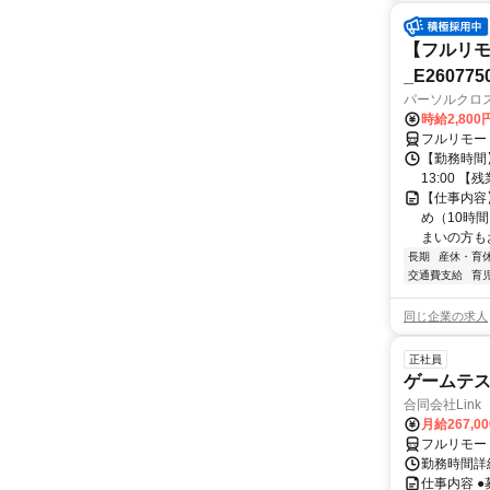
【フルリモ
_E260775
パーソルクロ
時給2,800
フルリモー
【勤務時間】
13:00 
【仕事内容
め（10時
まいの方もお
長期
産休・育
交通費支給
育
同じ企業の求人
正社員
ゲームテ
合同会社Link
月給267,0
フルリモー
勤務時間詳細
仕事内容 