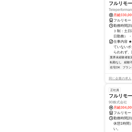
フルリモー
Teleperform
月給330,0
フルリモー
勤務時間詳
ト制：土日
日勤務） ・
仕事内容 
ていないポ
らわれず、新
業界未経験者歓
転勤なし
経験
在宅OK
ブラン
同じ企業の求人
正社員
フルリモ
90株式会社
月給304,0
フルリモー
勤務時間詳
休憩1時間
い。