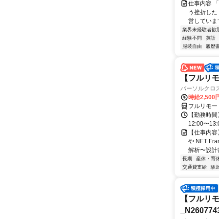
仕事内容 
う挫折したく
営しています
業界未経験者歓
経験不問
英語
服装自由
履歴
【フルリモ
パーソルクロ
時給2,500
フルリモー
【勤務時間】
12:00〜13:
【仕事内容
や.NET 
解析〜設計
長期
産休・育
交通費支給
駅
【フルリモ
_N260774