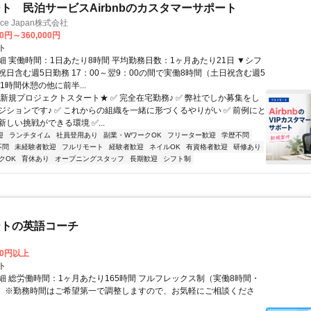
ト 民泊サービスAirbnbのカスタマーサポート
ance Japan株式会社
00円～360,000円
ト
細 実働時間：1日あたり8時間 平均勤務日数：1ヶ月あたり21日 ▼シフ
祝日含む週5日勤務 17：00～翌9：00の間で実働8時間（土日祝含む週5
1時間休憩の他に前半...
★新規プロジェクトスタート★ ✅ 完全在宅勤務♪ ✅ 弊社でしか募集をし
ジションです♪ ✅ これからの組織を一緒に形づくるやりがい ✅ 前例にと
しい挑戦ができる環境 ✅...
迎
ランチタイム
社員登用あり
副業・WワークOK
フリーター歓迎
学歴不問
不問
未経験者歓迎
フルリモート
経験者歓迎
ネイルOK
有資格者歓迎
研修あり
クOK
育休あり
オープニングスタッフ
長期歓迎
シフト制
ートの英語コーチ
00円以上
ト
細 総労働時間：1ヶ月あたり165時間 フルフレックス制（実働8時間・
） ※勤務時間はご希望第一で調整しますので、お気軽にご相談くださ