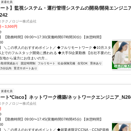
派遣社員
ート】監視システム・運行管理システムの開発/開発エンジニ
242
ステクノロジー株式会社
円～3,500円
ト
 【勤務時間】09:00〜17:30(実働時間07時間30分) 【休憩時間】
00
】 ＼この求人のおすすめポイント／ ◆フルリモートワーク ◆10月スタ
WS上でのフルスタック開発に携われる ◆大手SI企業勤務 【出社不要のた
在地から遠方にお住まいの方...
休取得実績あり
固定時間制
フルリモート
社会保険完備
在宅OK
育休あり
近5分以内
育児サポートあり
派遣社員
ト*Cisco】ネットワーク構築/ネットワークエンジニア_N2606
ステクノロジー株式会社
円
ト
 【勤務時間】09:00〜17:45(実働時間07時間45分) 【休憩時間】
00
】 ＼この求人のおすすめポイント／ ◆就業者限定CCNA・CCNP資格