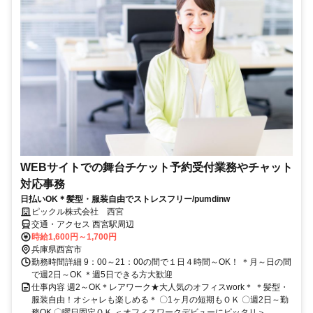
WEBサイトでの舞台チケット予約受付業務やチャット
対応事務
日払いOK＊髪型・服装自由でストレスフリー/pumdinw
ピックル株式会社 西宮
交通・アクセス 西宮駅周辺
時給1,600円～1,700円
兵庫県西宮市
勤務時間詳細 9：00～21：00の間で１日４時間～OK！ ＊月～日の間
で週2日～OK ＊週5日できる方大歓迎
仕事内容 週2～OK＊レアワーク★大人気のオフィスwork＊ ＊髪型・
服装自由！オシャレも楽しめる＊ 〇1ヶ月の短期もＯＫ 〇週2日～勤
務OK 〇曜日固定ＯＫ ＜オフィスワークデビューにピッタリ＞...