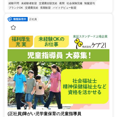
経験不問
未経験者歓迎
交通費全額支給
夜間
社会保険完備
制服貸与
ブランクOK
交通費支給
長期歓迎
バイトデビュー歓迎
正社員
(正社員)障がい児学童保育の児童指導員