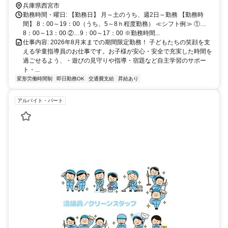
兵庫県西宮市
勤務時間・曜日: 【勤務日】 月～土のうち、週2日～勤務 【勤務時
間】 8：00～19：00（うち、5～8ｈ程度勤務） ≪シフト例≫ ①…
8：00～13：00 ②…9：00～17：00 ※勤務時間...
仕事内容: 2026年8月末までの期間限定勤務！ 子どもたちの笑顔を支
える学童指導員のお仕事です。お子様が安心・安全で充実した時間を
過ごせるよう、・遊びの見守りや指導・宿題など自主学習のサポー
ト・...
変形労働時間制
即日勤務OK
交通費支給
昇給あり
アルバイト・パート