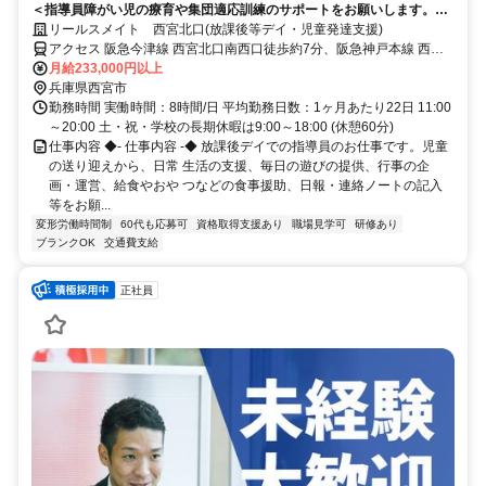
＜指導員障がい児の療育や集団適応訓練のサポートをお願いします。＞
放課後等デイサービスで障がい児向けのサービスをお手伝いいただきま
リールスメイト 西宮北口(放課後等デイ・児童発達支援)
す。
アクセス 阪急今津線 西宮北口南西口徒歩約7分、阪急神戸本線 西宮
北口南西口徒歩約7分、連絡バス 西宮北口南西口徒歩約7分 阪急各線
月給233,000円以上
「西宮北口」駅から徒歩7分
兵庫県西宮市
勤務時間 実働時間：8時間/日 平均勤務日数：1ヶ月あたり22日 11:00
～20:00 土・祝・学校の長期休暇は9:00～18:00 (休憩60分)
仕事内容 ◆- 仕事内容 -◆ 放課後デイでの指導員のお仕事です。児童
の送り迎えから、日常 生活の支援、毎日の遊びの提供、行事の企
画・運営、給食やおや つなどの食事援助、日報・連絡ノートの記入
等をお願...
変形労働時間制
60代も応募可
資格取得支援あり
職場見学可
研修あり
ブランクOK
交通費支給
正社員