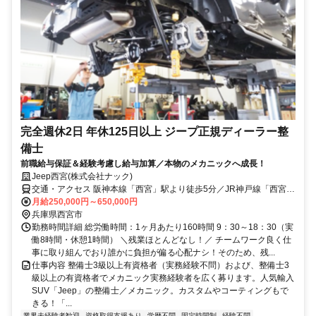
完全週休2日 年休125日以上 ジープ正規ディーラー整
備士
前職給与保証＆経験考慮し給与加算／本物のメカニックへ成長！
Jeep西宮(株式会社ナック)
交通・アクセス 阪神本線「西宮」駅より徒歩5分／JR神戸線「西宮」
駅より徒歩6分
月給250,000円～650,000円
兵庫県西宮市
勤務時間詳細 総労働時間：1ヶ月あたり160時間 9：30～18：30（実
働8時間・休憩1時間） ＼残業ほとんどなし！／ チームワーク良く仕
事に取り組んでおり誰かに負担が偏る心配ナシ！そのため、残...
仕事内容 整備士3級以上有資格者（実務経験不問）および、整備士3
級以上の有資格者でメカニック実務経験者を広く募ります。人気輸入
SUV「Jeep」の整備士／メカニック。カスタムやコーティングもで
きる！「...
業界未経験者歓迎
資格取得支援あり
学歴不問
固定時間制
経験不問