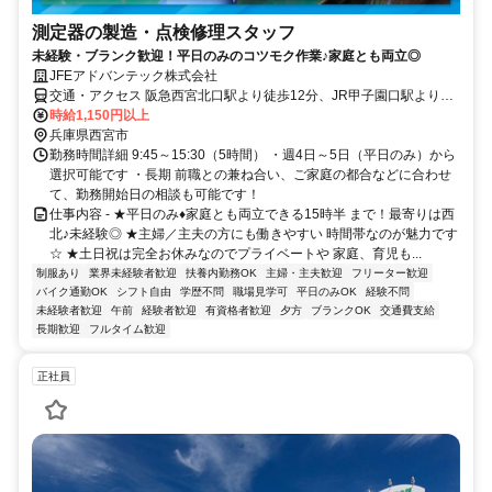
測定器の製造・点検修理スタッフ
未経験・ブランク歓迎！平日のみのコツモク作業♪家庭とも両立◎
JFEアドバンテック株式会社
交通・アクセス 阪急西宮北口駅より徒歩12分、JR甲子園口駅より徒
歩18分
時給1,150円以上
兵庫県西宮市
勤務時間詳細 9:45～15:30（5時間） ・週4日～5日（平日のみ）から
選択可能です ・長期 前職との兼ね合い、ご家庭の都合などに合わせ
て、勤務開始日の相談も可能です！
仕事内容 - ★平日のみ♦家庭とも両立できる15時半 まで！最寄りは西
北♪未経験◎ ★主婦／主夫の方にも働きやすい 時間帯なのが魅力です
☆ ★土日祝は完全お休みなのでプライベートや 家庭、育児も...
制服あり
業界未経験者歓迎
扶養内勤務OK
主婦・主夫歓迎
フリーター歓迎
バイク通勤OK
シフト自由
学歴不問
職場見学可
平日のみOK
経験不問
未経験者歓迎
午前
経験者歓迎
有資格者歓迎
夕方
ブランクOK
交通費支給
長期歓迎
フルタイム歓迎
正社員