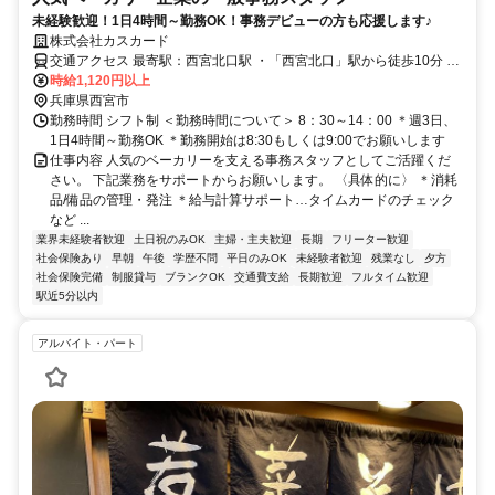
未経験歓迎！1日4時間～勤務OK！事務デビューの方も応援します♪
株式会社カスカード
交通アクセス 最寄駅：西宮北口駅 ・「西宮北口」駅から徒歩10分 ・
「阪神国道」駅から徒歩11分 ◇自転車・バイク通勤もＯＫなので、
時給1,120円以上
ご近所の方も活躍中です！
兵庫県西宮市
勤務時間 シフト制 ＜勤務時間について＞ 8：30～14：00 ＊週3日、
1日4時間～勤務OK ＊勤務開始は8:30もしくは9:00でお願いします
仕事内容 人気のベーカリーを支える事務スタッフとしてご活躍くだ
さい。 下記業務をサポートからお願いします。 〈具体的に〉 ＊消耗
品/備品の管理・発注 ＊給与計算サポート…タイムカードのチェック
など ...
業界未経験者歓迎
土日祝のみOK
主婦・主夫歓迎
長期
フリーター歓迎
社会保険あり
早朝
午後
学歴不問
平日のみOK
未経験者歓迎
残業なし
夕方
社会保険完備
制服貸与
ブランクOK
交通費支給
長期歓迎
フルタイム歓迎
駅近5分以内
アルバイト・パート