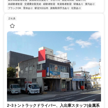
未経験者歓迎
交通費全額支給
経験者歓迎
有資格者歓迎
研修あり
賞与あり
ブランクOK
育休あり
駅近5分以内
資格取得手当あり
社割あり
正社員
2~3トントラックドライバー、入出庫スタッフ(金属系