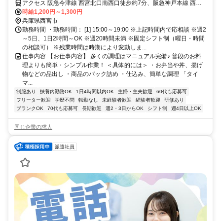
アクセス 阪急今津線 西宮北口南西口徒歩約7分、阪急神戸本線 西宮
北口南西口徒歩約7分、ＪＲ東海道本線 西宮〔ＪＲ〕北出口徒歩約13
時給1,200円～1,300円
分 阪急神戸本線/今津線「西宮北口駅」 徒歩7分
兵庫県西宮市
勤務時間 ・勤務時間： [1] 15:00～19:00 ※上記時間内で応相談 ※週2
～5日、1日2時間～OK ※週20時間未満 ※固定シフト制（曜日・時間
の相談可） ※残業時間は時期により変動しま...
仕事内容 【お仕事内容】 多くの調理はマニュアル完備♪ 普段のお料
理よりも簡単・シンプル作業！ ＜具体的には＞ ・お弁当や丼、揚げ
物などの品出し ・商品のパック詰め ・仕込み、簡単な調理 「タイ
マ...
制服あり
扶養内勤務OK
1日4時間以内OK
主婦・主夫歓迎
60代も応募可
フリーター歓迎
学歴不問
転勤なし
未経験者歓迎
経験者歓迎
研修あり
ブランクOK
70代も応募可
長期歓迎
週2・3日からOK
シフト制
週4日以上OK
同じ企業の求人
派遣社員