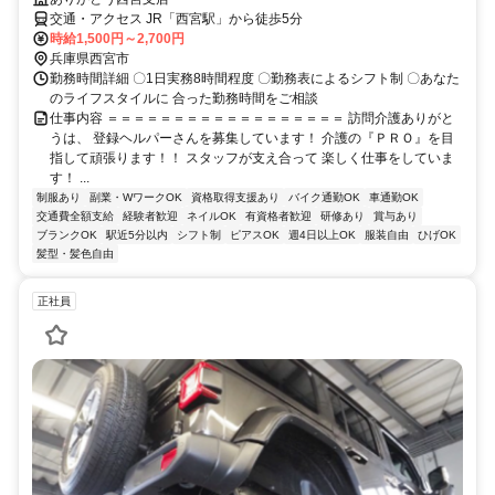
交通・アクセス JR「西宮駅」から徒歩5分
時給1,500円～2,700円
兵庫県西宮市
勤務時間詳細 〇1日実務8時間程度 〇勤務表によるシフト制 〇あなた
のライフスタイルに 合った勤務時間をご相談
仕事内容 ＝＝＝＝＝＝＝＝＝＝＝＝＝＝＝＝＝＝ 訪問介護ありがと
うは、 登録ヘルパーさんを募集しています！ 介護の『ＰＲＯ』を目
指して頑張ります！！ スタッフが支え合って 楽しく仕事をしていま
す！ ...
制服あり
副業・WワークOK
資格取得支援あり
バイク通勤OK
車通勤OK
交通費全額支給
経験者歓迎
ネイルOK
有資格者歓迎
研修あり
賞与あり
ブランクOK
駅近5分以内
シフト制
ピアスOK
週4日以上OK
服装自由
ひげOK
髪型・髪色自由
正社員