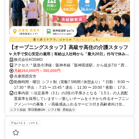
【オープニングスタッフ】高級サ高住の介護スタッフ
✨ 大手で安心安定の雇用｜有給は入社時から「最大20日」付与で休みや
すさ抜群 ✨ 月収26.4万円〜38万円＋賞与年2回（平均3.3ヶ月分） ✨ 未
株式会社KOSMO
経験・無資格からプロを目指せる手厚いOJT研修＆資格取得支援あり ✨
アクセス: * 阪急今津線・阪神本線「阪神国道駅」から徒歩7分 * 西宮
育児手当（月2万円）や住宅手当（最大3万円）など生活を支える福利厚
駅、今津駅、西宮北口駅、三ノ宮駅、元町駅、御影駅、甲子園駅、尼
月給264,000円～380,000円
生が充実！
崎駅からもアクセス抜群！ ※マイカー通勤も相談可能です◎
兵庫県西宮市
勤務時間・曜日: シフト制（実働7.5時間 / 休憩あり） * 日勤： 9:00 〜
17:30 * 早出： 7:15 〜 15:45 * 遅出： 11:30 〜 20:00 * 夜勤： 17:0...
仕事内容: ✨法定基準（3:1）の2倍の手厚さとなる「1.5:1」の人員配
置基準を採用しています✨ ✅新しいチームをイチから作るオープニン
グメンバーの募集！ ✅高級感あふれるサービス付き高齢者向け住...
シフト自由
即日勤務OK
シフト制
昇給あり
アルバイト・パート