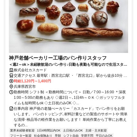
神戸老舗ベーカリー工場のパン作りスタッフ
＜週2～ok＞未経験歓迎のパン作り♪日勤も夜勤も可能なので生活スタイ
ルに合わせて◎
株式会社カスカード
交通アクセス 最寄駅：西宮北口駅 ・「西宮北口」駅から徒歩10分 ・
「阪神国道」駅から徒歩11分 ◇自転車・バイク通勤もＯＫなので、
時給1,120円～1,400円
ご近所の方も活躍中です！
兵庫県西宮市
勤務時間 シフト制 ＜勤務時間について＞ 日勤／7:00～16:00 ＊深夜
1:00～5:00の勤務もあり ◇週2日～､1日4h～ＯＫ ◇ガッツリフルタ
イムも短時間もok ◇土日祝のみOK ◇...
仕事内容 神戸発の老舗べーカリー「カスカード」でパン作りをお願
いします。 パンのトッピング､材料計量などの製造のサポートや 簡単
な清掃･検品等の軽作業をお願いします！ 単純作業から丁寧にお教え
するの...
業界未経験者歓迎
1日4時間以内OK
土日祝のみOK
主婦・主夫歓迎
フリーター歓迎
社会保険あり
早朝
シフト自由
学歴不問
平日のみOK