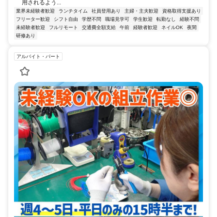
用されるよう...
業界未経験者歓迎
ランチタイム
社員登用あり
主婦・主夫歓迎
資格取得支援あり
フリーター歓迎
シフト自由
学歴不問
職場見学可
学生歓迎
転勤なし
経験不問
未経験者歓迎
フルリモート
交通費全額支給
午前
経験者歓迎
ネイルOK
夜間
研修あり
アルバイト・パート