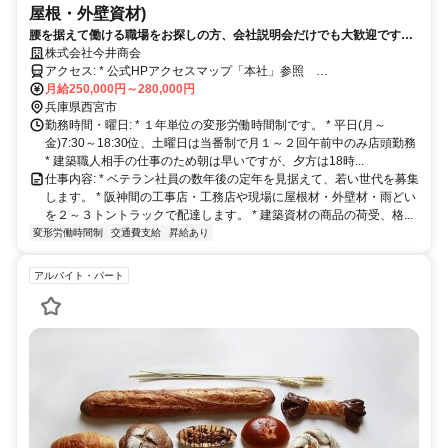
屋根・外壁資材)
腰を据えて働ける職場をお探しの方、会社説明会だけでも大歓迎ですの
で、ご連絡下さい。
株式会社今井商会
アクセス: * 公式HPアクセスマップ「本社」参照
https://gotoimai.co.jp/company/access/ * 国道２号線「瓦木東」交差
月給250,000円～280,000円
点前。交通費は距離別支給します。近隣居住であれば徒歩、自転車も
兵庫県西宮市
可。 自家用車通勤も相談可
勤務時間・曜日: * １年単位の変形労働時間制です。 * 平日(月～
金)7:30～18:30位、土曜日は当番制で月１～２回午前中のみ店頭勤務
* 建築職人相手の仕事のため朝は早いですが、夕方は18時...
仕事内容: * ベテラン社員の数年後の定年を見据えて、若い世代を募集
します。 * 阪神間の工事店・工務店や現場に屋根材・外壁材・雨どい
を２～３トントラックで配達します。 * 建築資材の商品の荷受、格...
変形労働時間制
交通費支給
昇給あり
アルバイト・パート