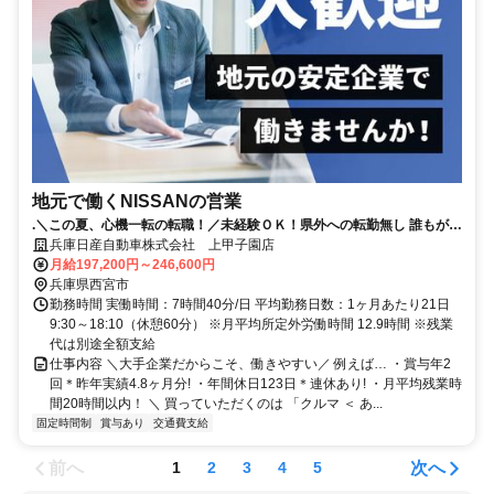
地元で働くNISSANの営業
.＼この夏、心機一転の転職！／未経験ＯＫ！県外への転勤無し 誰もが知
る安心な会社！賞与4.8か月分（昨年実績）｜年間休日123日
兵庫日産自動車株式会社 上甲子園店
月給197,200円～246,600円
兵庫県西宮市
勤務時間 実働時間：7時間40分/日 平均勤務日数：1ヶ月あたり21日
9:30～18:10（休憩60分） ※月平均所定外労働時間 12.9時間 ※残業
代は別途全額支給
仕事内容 ＼大手企業だからこそ、働きやすい／ 例えば… ・賞与年2
回＊昨年実績4.8ヶ月分! ・年間休日123日＊連休あり! ・月平均残業時
間20時間以内！ ＼ 買っていただくのは 「クルマ ＜ あ...
固定時間制
賞与あり
交通費支給
前へ
次へ
1
2
3
4
5