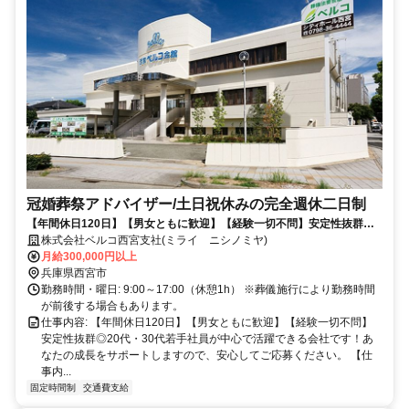
冠婚葬祭アドバイザー/土日祝休みの完全週休二日制
【年間休日120日】【男女ともに歓迎】【経験一切不問】安定性抜群
◎20代・30代若手社員が中心で活躍できる会社です！あなたの成長をサ
株式会社ベルコ西宮支社(ミライ ニシノミヤ)
ポートしますので、安心してご応募ください。
月給300,000円以上
兵庫県西宮市
勤務時間・曜日: 9:00～17:00（休憩1h） ※葬儀施行により勤務時間
が前後する場合もあります。
仕事内容: 【年間休日120日】【男女ともに歓迎】【経験一切不問】
安定性抜群◎20代・30代若手社員が中心で活躍できる会社です！あ
なたの成長をサポートしますので、安心してご応募ください。 【仕
事内...
固定時間制
交通費支給