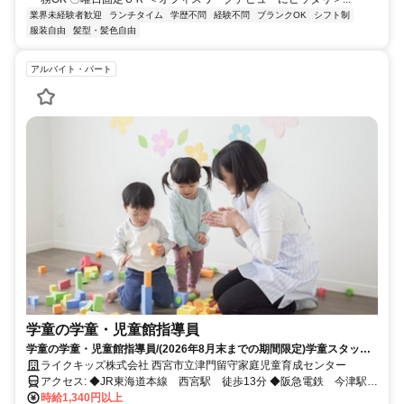
業界未経験者歓迎
ランチタイム
学歴不問
経験不問
ブランクOK
シフト制
服装自由
髪型・髪色自由
アルバイト・パート
学童の学童・児童館指導員
学童の学童・児童館指導員/(2026年8月末までの期間限定)学童スタッフ
大募集!1日4h～OK！シフト制だからプライベートも充実!
ライクキッズ株式会社 西宮市立津門留守家庭児童育成センター
アクセス: ◆JR東海道本線 西宮駅 徒歩13分 ◆阪急電鉄 今津駅
徒歩10分
時給1,340円以上