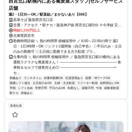
西宮北口駅構内にある蕎麦屋スタッフ|セルフサービス
店舗
週2・1日3h～OK／駅直結／まかないあり【006】
若菜そば 阪急西宮北口店
交通・アクセス ＊駅ナカ！阪急神戸線 西宮北口駅0分 ※今津線 宝塚
行ホーム脇のお店です
時給1,150円以上
兵庫県西宮市
勤務時間詳細 ＼ 朝の時間帯 積極採用中 ／ 6:00～22:00の間で 週2
日・1日3時間～OK ◇シフト2週間毎（自己申告） ◇平日のみ・土日
のみの勤務可 ◇土日祝に勤務できる方大歓迎 プラ...
仕事内容 ＼ 朝の時間帯 積極採用中 ／ 阪急西宮北口駅の構内にある
通勤ラクラクな蕎麦屋さん！ ―――――――――――――――― 食
券制＆セルフで接客控えめ◎ ―――――――――――――――ー
セ...
制服あり
ランチタイム
扶養内勤務OK
社員登用あり
副業・WワークOK
隔週シフト提出
土日祝のみOK
主婦・主夫歓迎
フリーター歓迎
給料前払いOK
早朝
シフト自由
学歴不問
平日のみOK
転勤なし
経験不問
午前
経験者歓迎
駅ナカ
研修あり
派遣社員