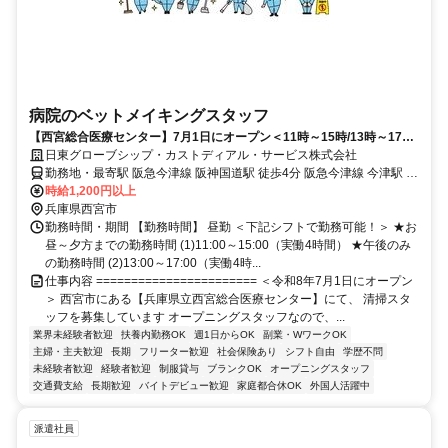
病院のベットメイキングスタッフ
【西宮総合医療センター】7月1日にオープン＜11時～15時/13時～17時
＞週1日～OK！未経験歓迎！
日東グローブシップ・カストディアル・サービス株式会社
勤務地・最寄駅 阪急今津線 阪神国道駅 徒歩4分 阪急今津線 今津駅 徒
歩15分 阪急神戸本線 西宮北口駅 徒歩19分 車で7分 ★マイカー通勤
時給1,200円以上
OK (無料駐車場あり)
兵庫県西宮市
勤務時間・期間 【勤務時間】 昼勤 ＜下記シフトで勤務可能！＞ ★お
昼～夕方までの勤務時間 (1)11:00～15:00（実働4時間） ★午後のみ
の勤務時間 (2)13:00～17:00（実働4時...
仕事内容 ======================= ＜令和8年7月1日にオープン
＞ 西宮市にある【兵庫県立西宮総合医療センター】にて、 清掃スタ
ッフを募集しています オープニングスタッフなので、...
業界未経験者歓迎
扶養内勤務OK
週1日からOK
副業・WワークOK
主婦・主夫歓迎
長期
フリーター歓迎
社会保険あり
シフト自由
学歴不問
未経験者歓迎
経験者歓迎
制服貸与
ブランクOK
オープニングスタッフ
交通費支給
長期歓迎
バイトデビュー歓迎
家庭都合休OK
外国人活躍中
派遣社員