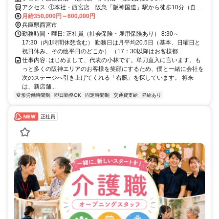
アクセス: ①本社・西宮店 阪急「阪神国道」駅から徒歩10分（自転
車、バイク、車通勤OK） ②尼崎塚口店 阪急塚口駅から徒歩15分
月給350,000円～600,000円
（自転車、バイク通勤OK、車通勤要相談） ③伊丹店 阪急伊丹駅か
兵庫県西宮市
ら徒歩20分（自転車、バイク通勤OK） ※会社の駐車場あります。車
勤務時間・曜日: 正社員（社会保険・雇用保険あり） 8:30～
通勤もご相談ください
17:30（内1時間休憩含む） 勤務日は月平均20.5日（基本、日曜日と
祝日休み、その他平日のどこか） （17：30以降はお客様都...
仕事内容: はじめまして、代表の小林です。単刀直入に言います。も
っと多くの阪神エリアのお客様を笑顔にするため、僕と一緒に会社を
次のステージへ引き上げてくれる「右腕」を探しています。 将来
は、新店舗...
変形労働時間制
即日勤務OK
固定時間制
交通費支給
昇給あり
正社員