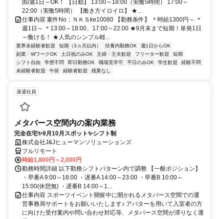
由/週1日～OK！ 【日勤】 13:00～18:00（実働5時間） 17:00～
22:00（実働5時間） 【働き方イロイロ】 ★...
仕事内容 案件No：ＮＫＳke10080 【勤務条件】 ＊時給1300円～ ＊
週1日～ ＊13:00～18:00、17:00～22:00 ★9月末まで短期！単発1日
～働ける！ ★人気のシンプル軽...
業界未経験者歓迎
短期（3ヵ月以内）
扶養内勤務OK
週1日からOK
副業・WワークOK
土日祝のみOK
主婦・主夫歓迎
フリーター歓迎
短期
シフト自由
学歴不問
即日勤務OK
職場見学可
平日のみOK
学生歓迎
経験不問
未経験者歓迎
午前
経験者歓迎
残業なし
派遣社員
メタバース空間内の案内業務
完全在宅✨9月10月スポット✨シフト制
株式会社J&Jヒューマンソリューションズ
フルリモート
時給1,800円～2,000円
勤務時間詳細 以下勤務シフトパターン内で調整 【一般ポジション】
・早番A 9:00～18:00 ・遅番A 14:00～23:00 ・早番B 10:00～
15:00(休憩無) ・遅番B 14:00～1...
仕事内容 スポーツイベント開催中に開かれるメタバース空間での運
営事務局サポートをお願いいたします♪ アバターを用いて入室者の方
に向けた受付案内や問い合わせ対応等、メタバース空間が滞りなく運