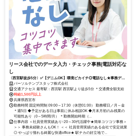
リース会社でのデータ入力・チェック事務|電話対応な
し
〈西宮駅徒歩5分〉✅️【デニムOK】環境ピカイチ◎電話なし★事務デビ
ュー歓迎↑1500円
パーソルテンプスタッフ株式会社
交通アクセス 最寄駅：西宮駅 西宮駅より徒歩5分 ＊交通費全額支給
時給1,500円以上
兵庫県西宮市
勤務時間 固定時間制 09:00～17:30（休憩01:00） 勤務曜日／月～金
＊週5日 ◆予定がある日は事前に休み相談OK ◆月末月初のみ残業の
可能性あり（0～5時間/月） ＊勤務開始時期（...
仕事内容 ＜社員登用実績あり↑20～30代活躍中★簡単コツコツ事務＞
＞＞ 事務未経験さんもOK！ ＜＜ 社員登用実績のある会社で安定就業
◎ やっぱり憧れる綺麗な快適office★ 駅チカの好立地で...