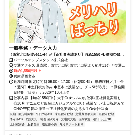
一般事務・データ入力
〈西宮北口駅徒歩11分〉✅️【正社員実績あり】時給1550円♪長期◎残業
なし〇17時台定時☆
パーソルテンプスタッフ株式会社
交通アクセス 最寄駅：西宮北口駅 西宮北口駅より徒歩11分 ＊交通費
全額支給
時給1,550円以上
兵庫県西宮市
勤務時間 固定時間制 09:00～17:30（休憩00:45） 勤務曜日／月～金
＊週5日 ◆土日祝お休み ◆基本は残業なし（0～5時間/月） ＊勤務開
始時期（目安）：2026年10月上旬
仕事内容 【時給1550円↑】大手Gr★ジムのお仕事♪正社員化実績も
◎10月 デニムなど服装はカジュアルでOK！ 残業なし×土日祝休みで
ON/OFF切替◎ 派遣⇒正社員化実績のある大手Gr会社◎ 食...
長期
固定時間制
平日のみOK
未経験者歓迎
交通費全額支給
経験者歓迎
ネイルOK
残業なし
社会保険完備
交通費支給
長期歓迎
週4日以上OK
土日祝休み
服装自由
履歴書不要
育児サポートあり