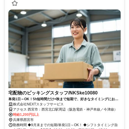
宅配物のピッキングスタッフ/NKSke10080
単発1日～OK！5h短時間だけ×秋まで短期で、好きなタイミングにお小
遣い稼ぎ★
株式会社NEXTスタッフサービス
アクセス 西宮市：西宮北口駅周辺（阪急電鉄・神戸本線／今津線）
時給1,200円以上
兵庫県西宮市
勤務時間 ◆9月末までの短期/単発1日～OK！ ◆シフトタイミング自