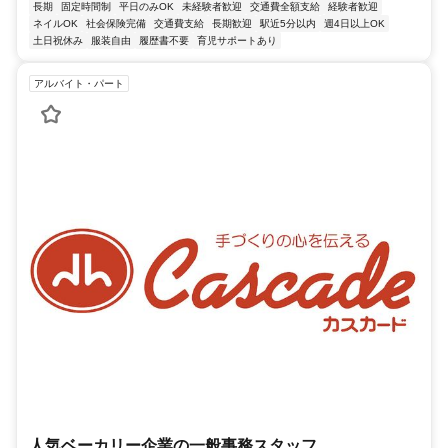
長期
固定時間制
平日のみOK
未経験者歓迎
交通費全額支給
経験者歓迎
ネイルOK
社会保険完備
交通費支給
長期歓迎
駅近5分以内
週4日以上OK
土日祝休み
服装自由
履歴書不要
育児サポートあり
アルバイト・パート
人気ベーカリー企業の一般事務スタッフ