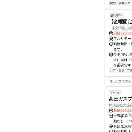
髪型・髪色自由
業務委託
【金曜固
一般社団法人
日給32,00
フルリモー
勤務時間・曜
ます。
仕事内容:
大に向けて
が必要です！
シフト自由
フ
同じ企業の求人
正社員
高圧ガス
株式会社大淀
月給300,0
最寄駅 園田駅 交通アクセス 阪急神戸本線「園田駅」より車で6分 ＜
勤なし
兵庫県尼崎
勤務時間 8