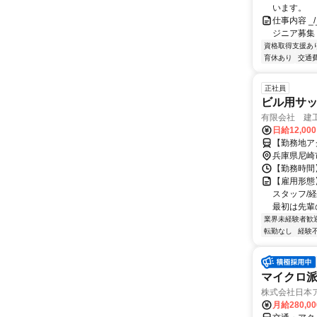
います。
仕事内容 _/_
ジニア募集
資格取得支援あ
育休あり
交通
正社員
ビル用サッ
有限会社 建
日給12,00
【勤務地ア
兵庫県尼崎
【勤務時間】
【雇用形態
スタッフ/
最初は先輩
業界未経験者歓
転勤なし
経験
マイクロ
株式会社日本ア
月給280,0