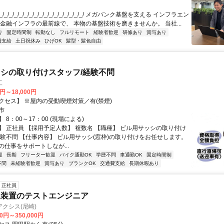
/_/_/_/_/_/_/_/_/_/_/_/_/_/_/_/_/ メガバンク基盤を支える インフラエン
 金融インフラの最前線で、 本物の基盤技術を磨きませんか。 当社...
り
固定時間制
転勤なし
フルリモート
経験者歓迎
研修あり
賞与あり
費支給
土日祝休み
ひげOK
髪型・髪色自由
シの取り付けスタッフ/経験不問
工
0円～18,000円
クセス】 ※屋内の受動喫煙対策／有(禁煙)
市
 8：00～17：00 (現場による)
】 正社員 【採用予定人数】 複数名 【職種】 ビル用サッシの取り付け
経験不問 【仕事内容】 ビル用サッシ(窓枠)の取り付けをお任せします。
の仕事をサポートしなが...
迎
長期
フリーター歓迎
バイク通勤OK
学歴不問
車通勤OK
固定時間制
不問
未経験者歓迎
賞与あり
ブランクOK
交通費支給
長期休暇あり
正社員
派装置のテストエンジニア
クシス(尼崎)
00円～350,000円