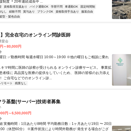
制度 ＊20年連続成長中 ...
迎
資格取得支援あり
バイク通勤OK
学歴不問
車通勤OK
固定時間制
勤なし
経験不問
賞与あり
ブランクOK
資格取得手当あり
服装自由
髪型・髪色自由
定】完全在宅のオンライン問診医師
博愛会
0円～80,000円
ト
日: ✅勤務時間 毎週水曜日 10:00～19:00 ※他の曜日もご相談に乗れ
 スキマ時間に医師の診察が受けられる オンライン診療サービス。 事業拡
患者様に 高品質な医療の提供をしていくため、 医師の皆様のお力添え
 ご自宅などでのオンライン診...
ルリモート
残業なし
フラ基盤(サーバー)技術者募集
子
000円～6,500,000円
ト
 実働時間：1日あたり8時間 平均勤務日数：1ヶ月あたり19日 〜 20日
18:00（休憩60分） ※案件状況により時間外勤務が 発生する場合がござ