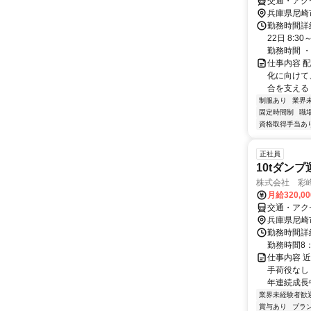
交通・アク
兵庫県尼崎
勤務時間詳
22日 8:
勤務時間 ・茨
仕事内容 
化に向けて
合を支える
制服あり
業界
固定時間制
職
資格取得手当あ
正社員
10tダン
株式会社 彩
月給320,0
交通・アク
兵庫県尼崎
勤務時間詳細
勤務時間8：
仕事内容 
手荷役なし
年連続成長中
業界未経験者歓
賞与あり
ブラ