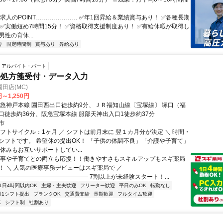
…求人のPOINT………………… ✅年1回昇給＆業績賞与あり！ ✅各種長期
 ✅実働短め7時間15分！ ✅資格取得支援制度あり！ ✅有給休暇が取得し
男性の育休...
り
固定時間制
賞与あり
昇給あり
アルバイト・パート
の処方箋受付・データ入力
田店(MC)
円～1,250円
阪急神戸本線 園田西出口徒歩約9分、ＪＲ福知山線〔宝塚線〕 塚口（福
口徒歩約36分、阪急宝塚本線 服部天神出入口1徒歩約37分
市
シフトサイクル：1ヶ月 ／ シフトは前月末に 翌１カ月分が決定 ＼ 時間・
シフトです。 希望休の提出OK！ 「子供の体調不良」「介護や子育て」
休みもお互いサポートしてい...
家事や子育てとの両立も応援！！働きやすさもスキルアップもスギ薬局
！ ＼ 人気の医療事務デビューはスギ薬局で ／
――――――――――――――― 7割以上が未経験スタート！...
1日4時間以内OK
主婦・主夫歓迎
フリーター歓迎
平日のみOK
転勤なし
月1シフト提出
ブランクOK
交通費支給
長期歓迎
フルタイム歓迎
K
シフト制
社割あり