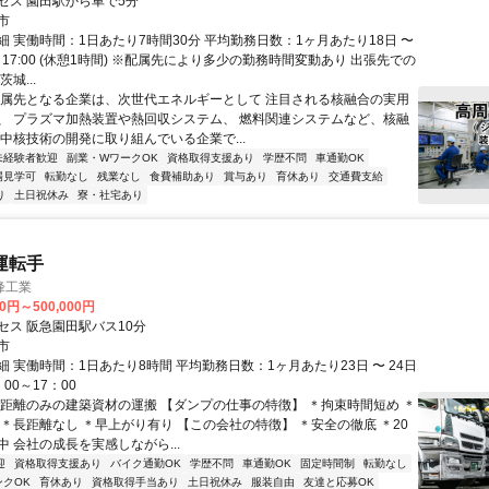
セス 園田駅から車で5分
市
細 実働時間：1日あたり7時間30分 平均勤務日数：1ヶ月あたり18日 〜
30～17:00 (休憩1時間) ※配属先により多少の勤務時間変動あり 出張先での
城...
配属先となる企業は、次世代エネルギーとして 注目される核融合の実用
、 プラズマ加熱装置や熱回収システム、 燃料関連システムなど、核融
 中核技術の開発に取り組んでいる企業で...
未経験者歓迎
副業・WワークOK
資格取得支援あり
学歴不問
車通勤OK
場見学可
転勤なし
残業なし
食費補助あり
賞与あり
育休あり
交通費支給
り
土日祝休み
寮・社宅あり
プ運転手
峰工業
00円～500,000円
セス 阪急園田駅バス10分
市
 実働時間：1日あたり8時間 平均勤務日数：1ヶ月あたり23日 〜 24日
00～17：00
近距離のみの建築資材の運搬 【ダンプの仕事の特徴】 ＊拘束時間短め ＊
 ＊長距離なし ＊早上がり有り 【この会社の特徴】 ＊安全の徹底 ＊20
 会社の成長を実感しながら...
迎
資格取得支援あり
バイク通勤OK
学歴不問
車通勤OK
固定時間制
転勤なし
ンクOK
育休あり
資格取得手当あり
土日祝休み
服装自由
友達と応募OK