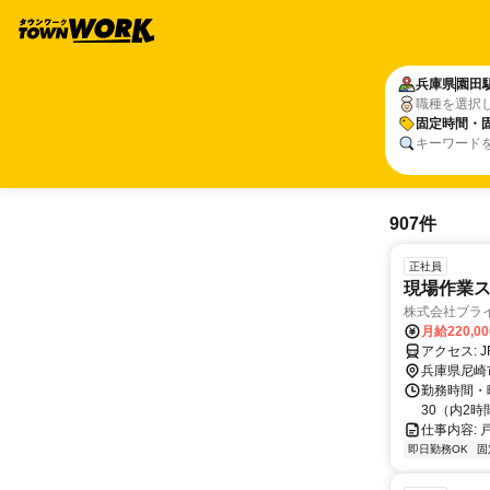
兵庫県
園田
職種を選択
固定時間・
キーワード
907件
正社員
現場作業ス
株式会社ブラ
月給220,0
兵庫県尼崎
勤務時間・
30（内2
仕事内容:
即日勤務OK
固