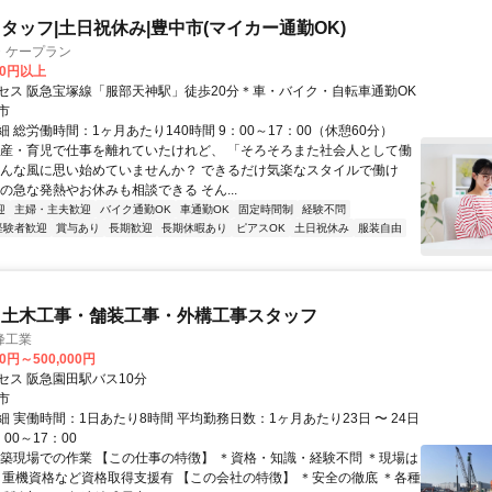
タッフ|土日祝休み|豊中市(マイカー通勤OK)
・ケープラン
00円以上
セス 阪急宝塚線「服部天神駅」徒歩20分＊車・バイク・自転車通勤OK
市
 総労働時間：1ヶ月あたり140時間 9：00～17：00（休憩60分）
出産・育児で仕事を離れていたけれど、 「そろそろまた社会人として働
そんな風に思い始めていませんか？ できるだけ気楽なスタイルで働け
の急な発熱やお休みも相談できる そん...
迎
主婦・主夫歓迎
バイク通勤OK
車通勤OK
固定時間制
経験不問
経験者歓迎
賞与あり
長期歓迎
長期休暇あり
ピアスOK
土日祝休み
服装自由
・土木工事・舗装工事・外構工事スタッフ
峰工業
00円～500,000円
セス 阪急園田駅バス10分
市
 実働時間：1日あたり8時間 平均勤務日数：1ヶ月あたり23日 〜 24日
00～17：00
建築現場での作業 【この仕事の特徴】 ＊資格・知識・経験不問 ＊現場は
 ＊重機資格など資格取得支援有 【この会社の特徴】 ＊安全の徹底 ＊各種