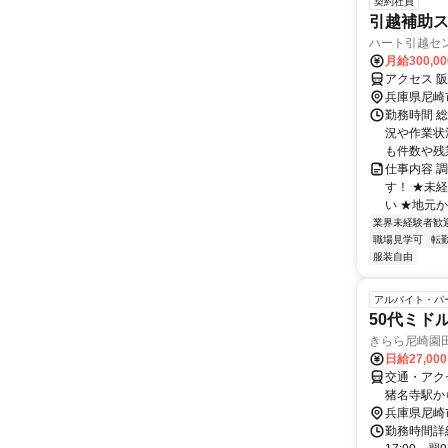
契約社員
引越補助
ハート引越セン
月給300,0
アクセス 阪
兵庫県尼崎
勤務時間 総
況や作業状
も件数や残業
仕事内容 
す！ ★未
い ★地元か
業界未経験者歓
職場見学可
転
服装自由
アルバイト・パ
50代ミド
きらら尼崎園
日給27,00
交通・アク
猪名寺駅か
兵庫県尼崎
勤務時間詳細