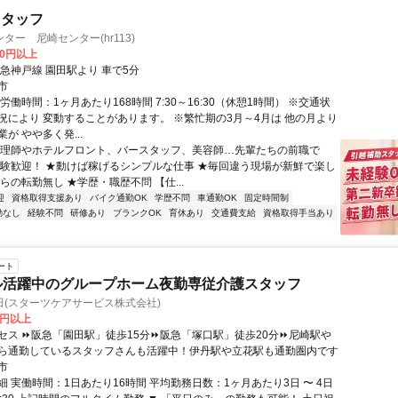
スタッフ
ター 尼崎センター(hr113)
00円以上
急神戸線 園田駅より 車で5分
市
労働時間：1ヶ月あたり168時間 7:30～16:30（休憩1時間） ※交通状
況により 変動することがあります。 ※繁忙期の3月～4月は 他の月より
が やや多く発...
調理師やホテルフロント、バースタッフ、美容師…先輩たちの前職で
経験歓迎！ ★動けば稼げるシンプルな仕事 ★毎回違う現場が新鮮で楽し
らの転勤無し ★学歴・職歴不問 【仕...
迎
資格取得支援あり
バイク通勤OK
学歴不問
車通勤OK
固定時間制
勤なし
経験不問
研修あり
ブランクOK
育休あり
交通費支給
資格取得手当あり
ート
ル活躍中のグループホーム夜勤専従介護スタッフ
田(スターツケアサービス株式会社)
0円以上
セス ⏩阪急「園田駅」徒歩15分⏩阪急「塚口駅」徒歩20分⏩尼崎駅や
ら通勤しているスタッフさんも活躍中！伊丹駅や立花駅も通勤圏内です
市
 実働時間：1日あたり16時間 平均勤務日数：1ヶ月あたり3日 〜 4日