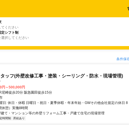
駅
してください
固定シフト制
を選択してください
条件保
タッフ(外壁改修工事・塗装・シーリング・防水・現場管理)
イ
00円～500,000円
アクセス: JR尼崎徒歩20分 阪急園田徒歩15分
市
曜日: 休日・休暇 日曜日・祝日・夏季休暇・年末年始・GWその他会社規定の休日 8：
時間休憩）実働8時間
 戸建て・マンション等の外壁リフォーム工事・戸建て住宅の現場管理
定時間制
昇給あり