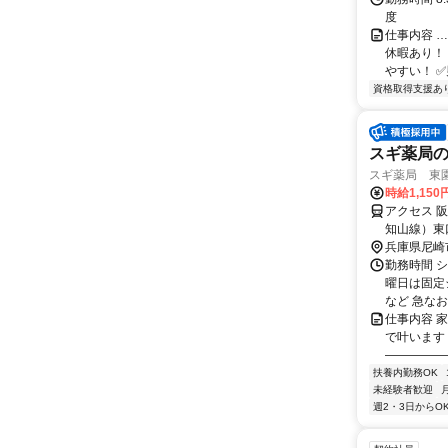
度
仕事内容 
休暇あり！
やすい！ ✅
資格取得支援あ
スギ薬局
スギ薬局 東園
時給1,150
アクセス 
知山線）東
兵庫県尼崎
勤務時間 
曜日は固定
など 急なお
仕事内容 
で叶います
―――――
扶養内勤務OK
未経験者歓迎
週2・3日からO