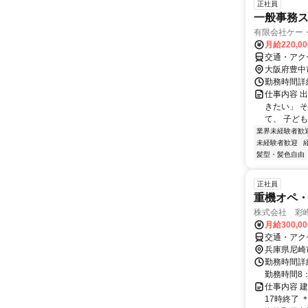
正社員
一般事務ス
有限会社ケー
月給220,0
交通・アク
大阪府豊中
勤務時間詳細
仕事内容 
きたい」 
て、 子ども
業界未経験者歓
未経験者歓迎
髪型・髪色自由
正社員
重機オペ
株式会社 彩
月給300,0
交通・アク
兵庫県尼崎
勤務時間詳細
勤務時間8：
仕事内容 
17時終了