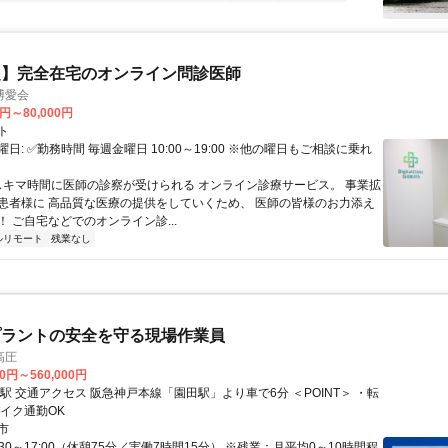
定】完全在宅のオンライン問診医師
博愛会
0円～80,000円
ト
日: ✅勤務時間 毎週金曜日 10:00～19:00 ※他の曜日もご相談に乗れ
 スキマ時間に医師の診察が受けられる オンライン診療サービス。 事業拡
患者様に 高品質な医療の提供をしていくため、 医師の皆様のお力添え
 ご自宅などでのオンライン診...
ルリモート
残業なし
プラントの安全を守る現場作業員
高圧
00円～560,000円
POINT＞ ・転
 ・バイク通勤OK
市
:30～17:00（休憩75分／実働7時間15分） ※残業：月平均0～10時間程