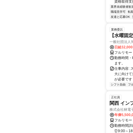
資格取得支援
業界未経験者歓
職場見学可
転
友達と応募OK
業務委託
【水曜固
一般社団法人
日給32,00
フルリモー
勤務時間・曜
ます。
仕事内容:
大に向けて
が必要です！
シフト自由
フ
正社員
関西 イン
株式会社林電
年俸5,500,
フルリモー
勤務時間詳細
⏰9:00～