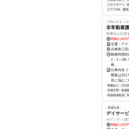
フルリモート
ピアスOK
服装
アルバイト・パ
非常勤看
医療法人社団
時給1,80
交通・アク
兵庫県三田
勤務時間詳
2・3～OK！ 
務...
仕事内容 
開業は20
良に悩むご
制服あり
1日4
学歴不問
車通勤
有資格者歓迎
派遣社員
デイサー
㈱アンティ(派
時給1,60