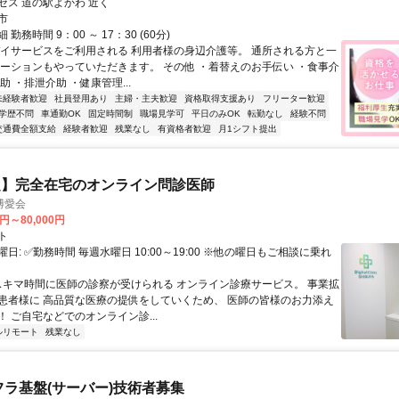
セス 道の駅よかわ 近く
市
勤務時間 9：00 ～ 17：30 (60分)
デイサービスをご利用される 利用者様の身辺介護等。 通所される方と一
レーションもやっていただきます。 その他 ・着替えのお手伝い ・食事介
助 ・排泄介助 ・健康管理...
未経験者歓迎
社員登用あり
主婦・主夫歓迎
資格取得支援あり
フリーター歓迎
学歴不問
車通勤OK
固定時間制
職場見学可
平日のみOK
転勤なし
経験不問
交通費全額支給
経験者歓迎
残業なし
有資格者歓迎
月1シフト提出
定】完全在宅のオンライン問診医師
博愛会
0円～80,000円
ト
日: ✅勤務時間 毎週水曜日 10:00～19:00 ※他の曜日もご相談に乗れ
 スキマ時間に医師の診察が受けられる オンライン診療サービス。 事業拡
患者様に 高品質な医療の提供をしていくため、 医師の皆様のお力添え
 ご自宅などでのオンライン診...
ルリモート
残業なし
フラ基盤(サーバー)技術者募集