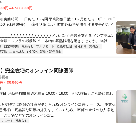
子
000円～6,500,000円
ト
 実働時間：1日あたり8時間 平均勤務日数：1ヶ月あたり19日 〜 20日
18:00（休憩60分） ※案件状況により時間外勤務が 発生する場合がござ
/_/_/_/_/_/_/_/_/_/_/_/_/_/_/_/_/ メガバンク基盤を支える インフラエン
 金融インフラの最前線で、 本物の基盤技術を磨きませんか。 当社...
り
固定時間制
転勤なし
フルリモート
経験者歓迎
研修あり
賞与あり
費支給
土日祝休み
ひげOK
髪型・髪色自由
定】完全在宅のオンライン問診医師
博愛会
0円～80,000円
ト
日: ✅勤務時間 毎週木曜日 10:00～19:00 ※他の曜日もご相談に乗れ
 スキマ時間に医師の診察が受けられる オンライン診療サービス。 事業拡
患者様に 高品質な医療の提供をしていくため、 医師の皆様のお力添え
 ご自宅などでのオンライン診...
ルリモート
残業なし