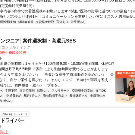
時間：8時間/日 平均勤務日数：1ヶ月あたり20日 日勤 08:45～17:30 夜勤 17:00～
所定労働時間数8時間）
仕事内容 ○病棟での看護業務をお願いします *採血 *医師の指示に基づいての業務 *
最寄りバス停より徒歩1分！コミュニケーションを重視したい方にオススメ 吉川病院..
通費全額支給
経験者歓迎
有資格者歓迎
育休あり
託児所あり
ンジニア│案件選択制・高還元SES
バコンサルティング
00円～960,000円
ト
 総労働時間：1ヶ月あたり160時間 9:30～18:30(実働8時間、休憩1時
業時間は月平均6.5時間 ※案件により勤務時間が変わることがあります
「今より年収を上げたい」 「モダンな案件で市場価値を高めたい」 「会
なく、自分で案件を選びたい」 そんなエンジニア向けの環境を整えて
当社では、案件単価・給与テーブルを...
K
学歴不問
固定時間制
転勤なし
フルリモート
交通費全額支給
在宅OK
あり
交通費支給
駅近5分以内
資格取得手当あり
長期休暇あり
土日祝休み
祝い金あり
アルバイト・パート
送ドライバー
社
0円以上