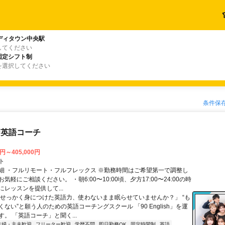
ディタウン中央駅
してください
固定シフト制
を選択してください
条件保
な英語コーチ
0円～405,000円
ト
細 ・フルリモート・フルフレックス ※勤務時間はご希望第一で調整し
気軽にご相談ください。 ・朝6:00〜10:00頃、夕方17:00〜24:00の時
レッスンを提供して...
「せっかく身につけた英語力、使わないまま眠らせていませんか？」 “も
ない”と願う人のための英語コーチングスクール 「90 English」を運
。 「英語コーチ」と聞く...
主婦・主夫歓迎
フリーター歓迎
学歴不問
即日勤務OK
固定時間制
英語