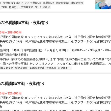
迎
資格取得支援あり
バイク通勤OK
車通勤OK
固定時間制
職場見学可
ンクOK
育休あり
交通費支給
寮・社宅あり
の准看護師/常勤・夜勤有り
00円～288,000円
神戸電鉄公園都市線 南ウッディタウン東口徒歩約106分、神戸電鉄公園都市線/神戸電
中央徒歩約109分、神戸電鉄公園都市線/神戸電鉄三田線 フラワータウン西口徒歩約1
市
時間：8時間/日 平均勤務日数：1ヶ月あたり20日 日勤 08:45～17:30 夜勤 17:00～
所定労働時間数8時間）
仕事内容 ○病棟での看護業務をお願いします *採血 *医師の指示に基づいての業務 *
寄り添った看護を実践したい方にオススメ！フルタイムに働ける常勤 吉川病院は、内..
通費全額支給
経験者歓迎
有資格者歓迎
育休あり
託児所あり
の看護師/常勤・夜勤有り
00円～326,000円
神戸電鉄公園都市線 南ウッディタウン東口徒歩約106分、神戸電鉄公園都市線/神戸電
中央徒歩約109分、神戸電鉄公園都市線/神戸電鉄三田線 フラワータウン西口徒歩約1
市