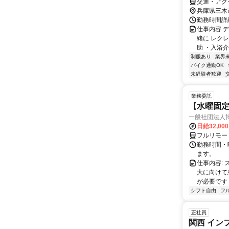
交通・アク
兵庫県三木
勤務時間詳細 
仕事内容 
緒に レク
助 ・入浴介
制服あり
業界
バイク通勤OK
未経験者歓迎
業務委託
【水曜固
一般社団法人
日給32,00
フルリモー
勤務時間・曜
ます。
仕事内容:
大に向けて
が必要です！
シフト自由
フ
正社員
関西 イン