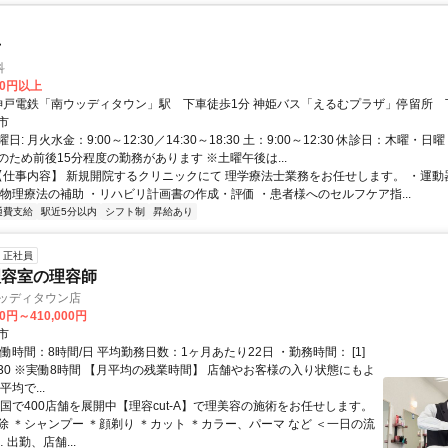
士
科
00円以上
アクセス: 神戸電鉄「南ウッディタウン」駅 下車徒歩1分 神姫バス「えるむプラ
市
: 月火水金：9:00～12:30／14:30～18:30 土：9:00～12:30 休診日：木曜・日
のため前後15分程度の勤務があります ※土曜午後は...
 【仕事内容】 新規開院するクリニックにて 理学療法士業務をお任せします。 ・運
・物理療法の補助 ・リハビリ計画書の作成・評価 ・患者様へのセルフケア指...
通費支給
駅近5分以内
シフト制
昇給あり
正社員
理容室の理容師
 ウッディタウン店
60円～410,000円
市
働時間：8時間/日 平均勤務日数：1ヶ月あたり22日 ・勤務時間： [1]
18:30 ※実働8時間 【月平均の残業時間】 店舗やお客様の入り状態にもよ
均で...
全国で400店舗を展開中【理容cut-A】で理美容の施術をお任せします。
除 ＊シャンプー ＊顔剃り ＊カット ＊カラー、パーマ など ＜一日の流
… 出勤、店舗...