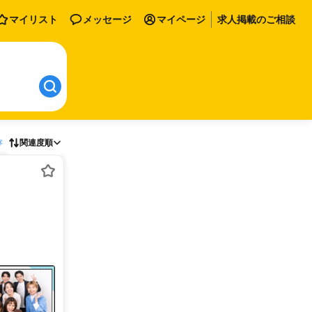
マイリスト
メッセージ
マイページ
求人掲載のご相談
存
関連度順