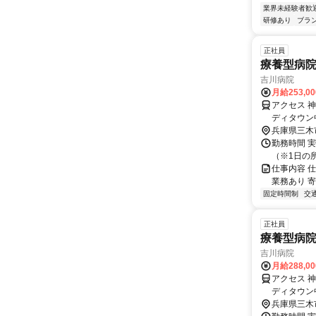
業界未経験者歓
研修あり
ブラ
正社員
療養型病院
吉川病院
月給253,0
アクセス 
ディタウン
兵庫県三木
勤務時間 実働
（※1日の
仕事内容 
業務あり 
固定時間制
交
正社員
療養型病院
吉川病院
月給288,0
アクセス 
ディタウン
兵庫県三木