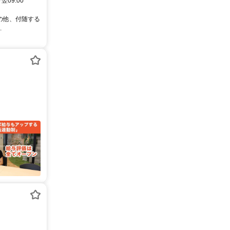
翌09:00
その他、付随する
.