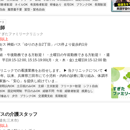
経験者歓迎
ネイルOK
有資格者歓迎
研修あり
在宅OK
ブランクOK
長期歓迎
自由
履歴書不要
髪型・髪色自由
ート
護師
すぎたファミリークリニック
0円以上
セス 神姫バス「ゆりのき台2丁目」バス停より徒歩約1分
市
細 ・午後勤務できる方歓迎！ ・土曜日の午前勤務できる方歓迎！ ・週
平日8:15-12:00, 15:15-19:00(月・火・木・金) 土曜日8:15-12:00 勤
クリニックでの看護業務をお任せします。 ▶ 当クリニックについて ◀
17年。以来、兵庫県三田市にて小児科・内科の診療に取り組み、体調不
家族へ「安心」を提供し続けていま...
時間以内OK
土日祝のみOK
主婦・主夫歓迎
フリーター歓迎
シフト自由
OK
固定時間制
平日のみOK
経験不問
午前
経験者歓迎
残業なし
研修あり
夕方
ブランクOK
交通費支給
長期歓迎
ビスの介護スタッフ
遣先:三木市)
0円以上