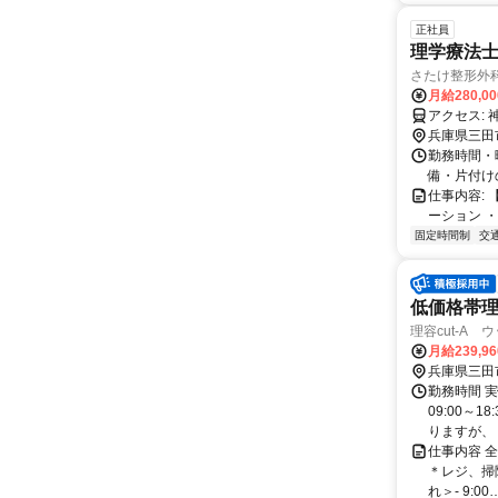
正社員
理学療法
さたけ整形外
月給280,0
兵庫県三田
勤務時間・曜日
備・片付け
仕事内容:
ーション 
固定時間制
交
低価格帯
理容cut-A
月給239,9
兵庫県三田
勤務時間 実
09:00～
りますが、 平
仕事内容 
＊レジ、掃
れ＞- 9:00