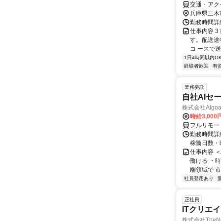
交通・アク
兵庫県三木
勤務時間詳細 
仕事内容 
す。配送途
コ ースで
1日4時間以内O
経験者歓迎
有
業務委託
自社AIセ
株式会社Algoa
時給3,000
フルリモー
勤務時間詳細
稼働日数・
仕事内容 
働ける ・時
端領域で 市
社員登用あり
正社員
ITクリエ
株式会社TheNe