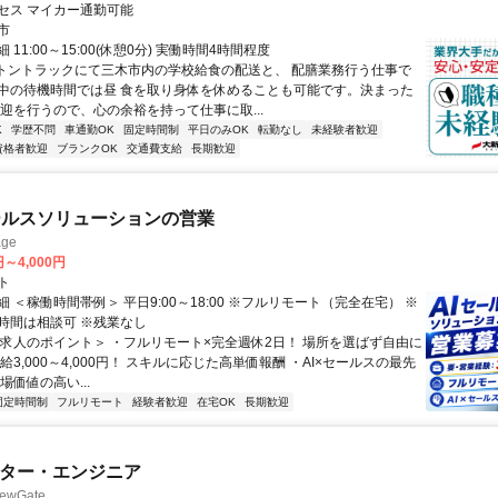
セス マイカー通勤可能
市
11:00～15:00(休憩0分) 実働時間4時間程度
3トントラックにて三木市内の学校給食の配送と、 配膳業務行う仕事で
中の待機時間では昼 食を取り身体を休めることも可能です。決まった
送迎を行うので、心の余裕を持って仕事に取...
K
学歴不問
車通勤OK
固定時間制
平日のみOK
転勤なし
未経験者歓迎
資格者歓迎
ブランクOK
交通費支給
長期歓迎
ールスソリューションの営業
ge
円～4,000円
ト
 ＜稼働時間帯例＞ 平日9:00～18:00 ※フルリモート（完全在宅） ※
時間は相談可 ※残業なし
＜求人のポイント＞ ・フルリモート×完全週休2日！ 場所を選ばず自由に
給3,000～4,000円！ スキルに応じた高単価報酬 ・AI×セールスの最先
場価値の高い...
固定時間制
フルリモート
経験者歓迎
在宅OK
長期歓迎
イター・エンジニア
wGate