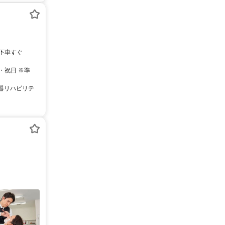
ザ」停留所 下車すぐ
曜・祝日 ※準
動器リハビリテ