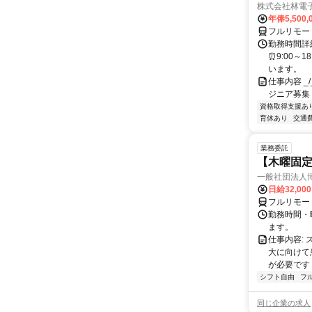
株式会社林電
年俸5,500,
フルリモー
勤務時間詳細
⏰9:00～
います。
仕事内容 _/_
ジニア募集
資格取得支援あ
育休あり
交通
業務委託
【木曜固
一般社団法人
日給32,00
フルリモー
勤務時間・曜
ます。
仕事内容:
大に向けて
が必要です！
シフト自由
フ
同じ企業の求人