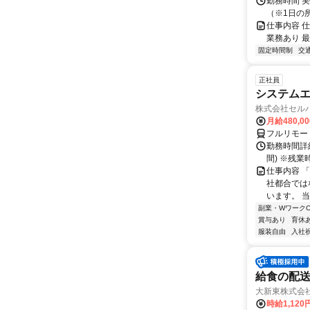
勤務時間 実働
（※1日の
仕事内容 
業務あり 
固定時間制
交
正社員
システムエ
株式会社セル
月給480,0
フルリモー
勤務時間詳細
間) ※残
仕事内容 
社都合では
います。 
副業・WワークO
賞与あり
育休
服装自由
入社
給食の配
大新東株式会
時給1,12