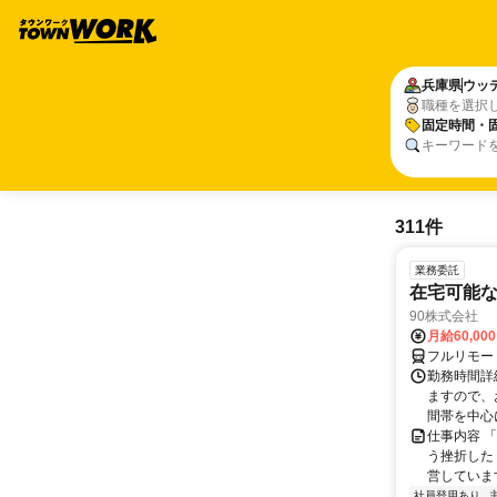
兵庫県
ウッ
職種を選択
固定時間・
キーワード
311件
業務委託
在宅可能
90株式会社
月給60,00
フルリモー
勤務時間詳
ますので、お
間帯を中心に
仕事内容 
う挫折したく
営しています
社員登用あり