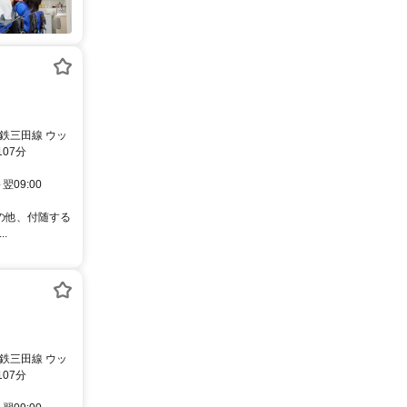
鉄三田線 ウッ
07分
翌09:00
その他、付随する
.
鉄三田線 ウッ
07分