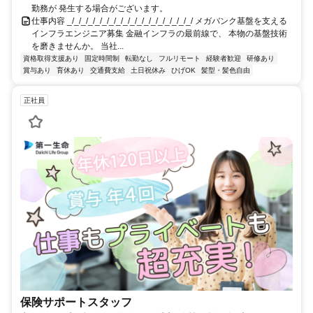
勤務が 発生する場合がございます。
仕事内容 _/_/_/_/_/_/_/_/_/_/_/_/_/_/_/_/_/_/ メガバンク基盤を支える
インフラエンジニア募集 金融インフラの最前線で、 本物の基盤技術
を磨きませんか。 当社...
資格取得支援あり
固定時間制
転勤なし
フルリモート
経験者歓迎
研修あり
賞与あり
育休あり
交通費支給
土日祝休み
ひげOK
髪型・髪色自由
正社員
保険サポートスタッフ