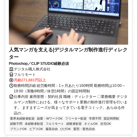
人気マンガを支える|デジタルマンガ制作進行ディレク
ター
Photoshop／CLIP STUDIO経験必須
デジタル職人株式会社
フルリモート
月給271,881円以上
勤務時間詳細 総労働時間：1ヶ月あたり160時間 勤務時間は10:00～
19:00（実働8時間／休憩1時間）の固定時間制
仕事内容 雇用形態：契約社員 職種：ディレクター 〇業務概要 デジタ
ルマンガ制作における、様々なサポート業務の制作進行管理を行いま
す。 ますますニーズが高まってきている電子コミック。あらゆる作
品の...
業界未経験者歓迎
副業・WワークOK
フリーター歓迎
学歴不問
固定時間制
経験不問
未経験者歓迎
フルリモート
経験者歓迎
ネイルOK
在宅OK
ブランクOK
ピアスOK
服装自由
ひげOK
髪型・髪色自由