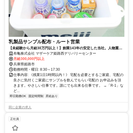
乳製品サンプル配布・ルート営業
【未経験から月給30万円以上！】創業143年の安定した当社。人物重
視・年齢学歴不問です！
布亀株式会社 マザーケア姫路西デリバリーセンター
月給300,000円以上
兵庫県姫路市
勤務時間・曜日: 8:30～17:30
仕事内容: 《残業1日1時間以内！》 宅配を必要とするご家庭、宅配の
良さに気付くご家庭にサンプルを飲んでもらい宅配の お申込みを頂
きます。やさしい仕事です。誰にでも出来る仕事です。 →「R-1」な
ど...
即日勤務OK
固定時間制
昇給あり
同じ企業の求人
正社員