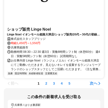
ショップ販売 Linge Noel
Linge Noel イオンモール姫路大津店/ショップ販売/20代～30代の登録者
比率約85％！/未経験OK/急募/女性活躍/姫路市/お仕事No245226
株式会社スタッフブリッジ
時給1,450円～1,550円
兵庫県姫路市
勤務時間 08:30～22:30 週3日：実働8時間シフト制（休憩60分） 週4
日：実働5時間シフト制（休憩60分） 試用期間なし
お仕事内容 Linge Noel（ランジェ ノエル）イオンモール姫路大津店
にてご勤務いただきます。見えないキレイを提案するランジェリーブ
ランドのショップスタッフとしてご活躍いただきます。 《主な業務...
急募
固定時間制
未経験者歓迎
交通費支給
前へ
次へ
1
2
3
4
5
この条件の新着求人を受け取る
兵庫県 / はりま勝原駅