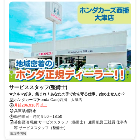
サービススタッフ(整備士)
★クルマ好き、集まれ！あなたの手で命を守る仕事、始めませんか？
★ ☆年間休日113日
ホンダカーズ(Honda Cars)西播 大津店
月給206,910円以上
兵庫県姫路市
勤務曜日・時間 9:50～18:50
募集要項 職種 サービススタッフ（整備士） 雇用形態 正社員 仕事内
容 サービススタッフ（整備士）
固定時間制