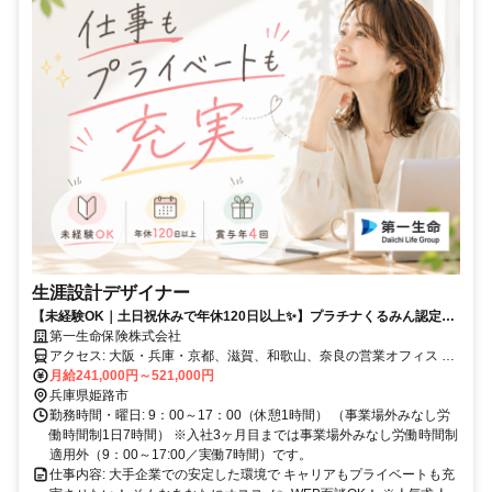
生涯設計デザイナー
【未経験OK｜土日祝休みで年休120日以上✨】プラチナくるみん認定取
得✨女性が多数活躍中✨
第一生命保険株式会社
アクセス: 大阪・兵庫・京都、滋賀、和歌山、奈良の営業オフィス ※
希望以外での転勤なし <試用期間の勤務地> 入社後6ヶ月は、配属支
月給241,000円～521,000円
社に近いキャリアカレッジで研修を実施します。通勤が難しい場合、
兵庫県姫路市
リモート受講も相談可能です。7ヶ月以降は大阪・兵庫・京都、滋
勤務時間・曜日: 9：00～17：00（休憩1時間） （事業場外みなし労
賀、和歌山、奈良に所在する営業オフィスの勤務となります。
働時間制1日7時間） ※入社3ヶ月目までは事業場外みなし労働時間制
✼┈┈┈┈┈┈┈┈┈┈┈┈┈┈┈┈┈┈┈✼
適用外（9：00～17:00／実働7時間）です。
仕事内容: 大手企業での安定した環境で キャリアもプライベートも充