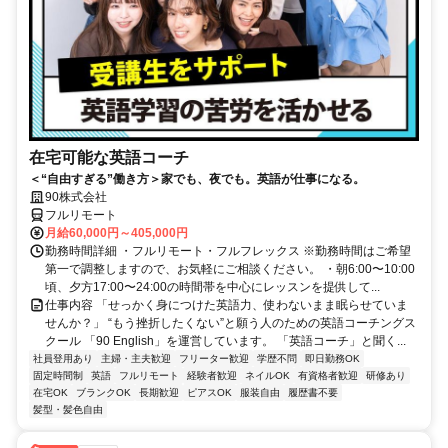
在宅可能な英語コーチ
＜“自由すぎる”働き方＞家でも、夜でも。英語が仕事になる。
90株式会社
フルリモート
月給60,000円～405,000円
勤務時間詳細 ・フルリモート・フルフレックス ※勤務時間はご希望
第一で調整しますので、お気軽にご相談ください。 ・朝6:00〜10:00
頃、夕方17:00〜24:00の時間帯を中心にレッスンを提供して...
仕事内容 「せっかく身につけた英語力、使わないまま眠らせていま
せんか？」 “もう挫折したくない”と願う人のための英語コーチングス
クール 「90 English」を運営しています。 「英語コーチ」と聞く...
社員登用あり
主婦・主夫歓迎
フリーター歓迎
学歴不問
即日勤務OK
固定時間制
英語
フルリモート
経験者歓迎
ネイルOK
有資格者歓迎
研修あり
在宅OK
ブランクOK
長期歓迎
ピアスOK
服装自由
履歴書不要
髪型・髪色自由