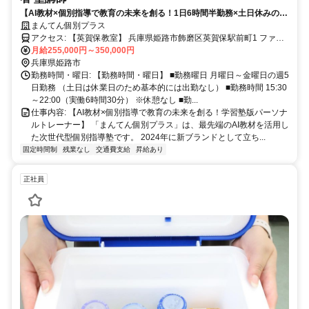
【AI教材×個別指導で教育の未来を創る！1日6時間半勤務×土日休みの新
しい働き方】
まんてん個別プラス
アクセス: 【英賀保教室】 兵庫県姫路市飾磨区英賀保駅前町1 ファー
ストイン英賀保駅前202 [最寄り駅] 山陽電鉄 英賀保駅 [アクセス] 英賀
月給255,000円～350,000円
保駅より徒歩約1分（駅前） 【広畑教室】 兵庫県姫路市広畑区才837-
兵庫県姫路市
2 [最寄り駅] 山陽電鉄 広畑駅 [アクセス] 広畑駅より徒歩約8分 【たつ
勤務時間・曜日: 【勤務時間・曜日】 ■勤務曜日 月曜日～金曜日の週5
の教室】 兵庫県たつの市龍野町堂本44-7 [最寄り駅] JR姫新線 本竜野
日勤務 （土日は休業日のため基本的には出勤なし） ■勤務時間 15:30
～22:00（実働6時間30分） ※休憩なし ■勤...
駅 [アクセス] 本竜野駅より徒歩約1分
仕事内容: 【AI教材×個別指導で教育の未来を創る！学習塾版パーソナ
ルトレーナー】 「まんてん個別プラス」は、最先端のAI教材を活用し
た次世代型個別指導塾です。 2024年に新ブランドとして立ち...
固定時間制
残業なし
交通費支給
昇給あり
正社員