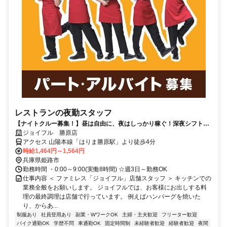
レストランの夜勤スタッフ
【ナイトクルー募集！】昼は自由に、夜はしっかり稼ぐ！深夜シフトで
安定収入をゲット♪履歴書不要です◎
ジョイフル 勝原店
アクセス 山陽本線「はりま勝原駅」より徒歩4分
時給1,464円～1,564円
兵庫県姫路市
勤務時間 ・0:00～9:00(実働8時間) ☆週3日～勤務OK
仕事内容 ＜ ファミレス「ジョイフル」店舗スタッフ ＞ キッチンでの
業務全般をお願いします。 ジョイフルでは、お客様にお出しする料
理の最終調理は店舗で行っています。 例えばハンバーグを焼いた
り、からあ...
制服あり
社員登用あり
副業・WワークOK
主婦・主夫歓迎
フリーター歓迎
バイク通勤OK
学歴不問
車通勤OK
固定時間制
未経験者歓迎
経験者歓迎
夜間