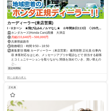
カーディーラー(来店営業)
I・Uターン ★飛び込み&ノルマなし★ ☆年間休日113日 ◇20代・
30代・40代・50代活躍中！
ホンダカーズ(Honda Cars)西播 大津店
月給233,640円～500,000円
兵庫県姫路市
勤務曜日・時間 9:50～18:50
募集要項 職種 カーディーラー（来店営業） 雇用形態 正社員 仕事内
容 来客対応をはじめ、メッセージアプリや電話などで 担当する顧客
とコミュニケーションを取りながら 関係を深めていき、買い替えの
ご...
固定時間制
同じ企業の求人
正社員