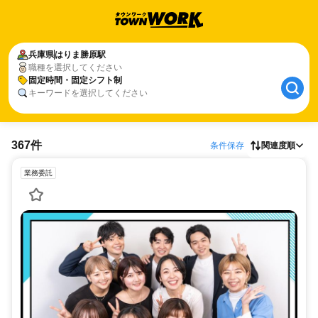
兵庫県
はりま勝原駅
職種を選択してください
固定時間・固定シフト制
キーワードを選択してください
367件
条件保存
関連度順
業務委託