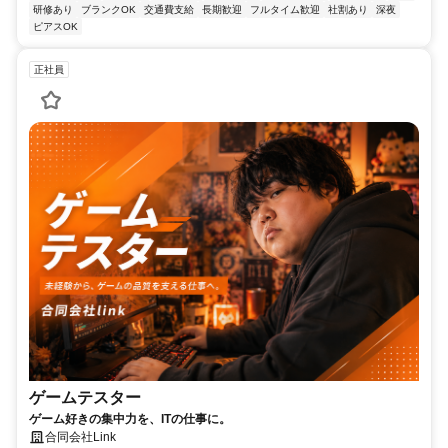
研修あり
ブランクOK
交通費支給
長期歓迎
フルタイム歓迎
社割あり
深夜
ピアスOK
正社員
ゲームテスター
ゲーム好きの集中力を、ITの仕事に。
合同会社Link