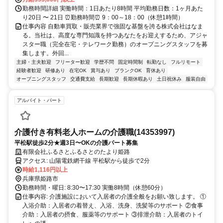
勤務時間詳細 実働時間：1日あたり8時間 平均勤務日数：1ヶ月あた
り20日 〜 21日 ⏰勤務時間⏰ 9：00～18：00（休憩1時間）
仕事内容 自動車買取・販売業界で強固な基盤を誇る株式会社はなま
る。当社は、高度な専門知識を持つあなたをお迎えするため、アジャ
スター職（完全在宅・テレワーク勤務）のオープニングスタッフを募
集します。外回...
主婦・主夫歓迎
フリーター歓迎
学歴不問
固定時間制
転勤なし
フルリモート
経験者歓迎
研修あり
在宅OK
賞与あり
ブランクOK
育休あり
オープニングスタッフ
交通費支給
長期歓迎
長期休暇あり
土日祝休み
服装自由
アルバイト・パート
介護付き有料老人ホームの介護職(14353997)
平松駅徒歩2分★週3日〜OKの介護パート募集
有限会社ふるさとふるさとのたより姫路
アクセス: 山陽電鉄網干線 平松駅から徒歩で2分
時給1,116円以上
兵庫県姫路市
勤務時間・曜日: 8:30〜17:30 実働8時間（休憩60分）
仕事内容: 介護施設において入居者の介護全般をお願い致します。 ①
入浴介助：入居者の着替え、入浴、洗身、洗髪等のサポート ②食事
介助：入居者の摂食、服薬等のサポート ③排泄介助：入居者のトイ