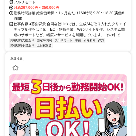
フルリモート
月給267,000円～350,000円
勤務時間詳細 総労働時間：1ヶ月あたり160時間 9:30〜18:30(実働8
時間)
仕事内容 ●募集背景 合同会社Linkでは、生成AIを取り入れたクリエイ
ティブ制作をはじめ、EC・物販事業、Webサイト制作、システム関
連のサポートなど、幅広いサービスを展開しています。 その中で...
資格取得支援あり
固定時間制
フルリモート
午前
研修あり
夕方
資格取得手当あり
土日祝休み
派遣社員