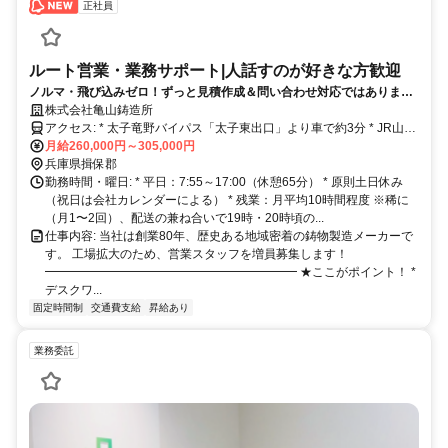
正社員
ルート営業・業務サポート|人話すのが好きな方歓迎
ノルマ・飛び込みゼロ！ずっと見積作成＆問い合わせ対応ではありませ
ん！！社内・社外の人と話すのが好きな方へ。
株式会社亀山鋳造所
アクセス: * 太子竜野バイパス「太子東出口」より車で約3分 * JR山陽
本線「はりま勝原駅」より車で約10分 * 車／自転車通勤OK（駐車場
月給260,000円～305,000円
完備）
兵庫県揖保郡
勤務時間・曜日: * 平日：7:55～17:00（休憩65分） * 原則土日休み
（祝日は会社カレンダーによる） * 残業：月平均10時間程度 ※稀に
（月1〜2回）、配送の兼ね合いで19時・20時頃の...
仕事内容: 当社は創業80年、歴史ある地域密着の鋳物製造メーカーで
す。 工場拡大のため、営業スタッフを増員募集します！
━━━━━━━━━━━━━━━━━━━━━ ★ここがポイント！ *
デスクワ...
固定時間制
交通費支給
昇給あり
業務委託