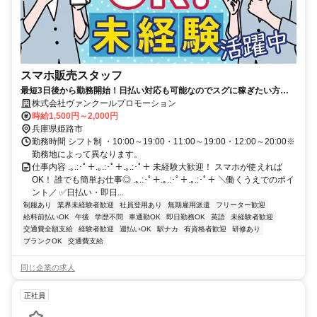
スマホ販売スタッフ
最短3日後から勤務開始！日払い対応も可能なのでスグに稼ぎたい方に
ピッタリ！
株式会社ヴァンクールプロモーション
時給1,500円～2,000円
兵庫県姫路市
勤務時間 シフト制 ・10:00～19:00・11:00～19:00・12:00～20:00※
勤務地によって異なります。
仕事内容 .｡.:･ﾟ＋.｡.:･ﾟ＋.｡.:･ﾟ＋ 未経験大歓迎！ スマホが使えれば
OK！ 誰でも簡単お仕事◎ .｡.:･ﾟ＋.｡.:･ﾟ＋.｡.:･ﾟ＋ ＼働くうえでのポイ
ント／ ✅日払い・即日...
制服あり
業界未経験者歓迎
社員登用あり
無期雇用派遣
フリーター歓迎
給料前払いOK
午後
学歴不問
車通勤OK
即日勤務OK
英語
未経験者歓迎
交通費全額支給
経験者歓迎
週払いOK
駅ナカ
有資格者歓迎
研修あり
ブランクOK
交通費支給
同じ企業の求人
正社員