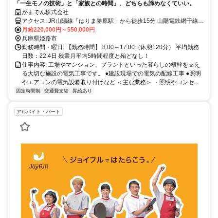
「一生モノの技術」と「家族との時間」、どちらも諦めなくていい。
がまでん株式会社
アクセス: JR山陽線「はりま勝原駅」から徒歩15分 山陽電鉄網干線
「広畑駅」から徒歩15分 ※マイカー・バイク・自転車通勤可（無料
月給220,000円～550,000円
駐車場あり）
兵庫県姫路市
勤務時間・曜日: 【勤務時間】 8:00～17:00（休憩120分） 平均勤務
日数：22.4日 残業月平均5時間程度と殆どなし！
仕事内容: 工場やマンション、プラントといった暮らしの根幹を支え
る大切な施設の電気工事です。 ●建設現場での電気の配線工事 ●照明
やエアコンの電気設備取り付けなど ＜主な業務＞ ・照明やコンセ...
固定時間制
交通費支給
昇給あり
アルバイト・パート