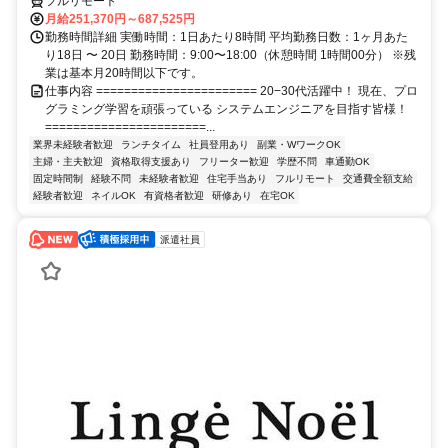
フルリモート
月給251,370円～687,525円
勤務時間詳細 実働時間：1日あたり8時間 平均勤務日数：1ヶ月あた
り18日 〜 20日 勤務時間：9:00〜18:00（休憩時間 1時間00分） ※残
業は基本月20時間以下です。
仕事内容 ======================= 20−30代活躍中！ 現在、プロ
グラミング学習を頑張っている システムエンジニアを目指す皆様！
=======================...
業界未経験者歓迎
ランチタイム
社員登用あり
副業・WワークOK
主婦・主夫歓迎
資格取得支援あり
フリーター歓迎
学歴不問
車通勤OK
固定時間制
経験不問
未経験者歓迎
住宅手当あり
フルリモート
交通費全額支給
経験者歓迎
ネイルOK
有資格者歓迎
研修あり
在宅OK
派遣社員