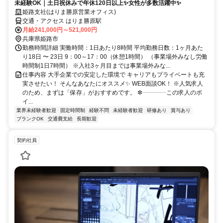
未経験OK｜土日祝休みで年休120日以上✨女性が多数活躍中✨
姫路支社(はりま勝原営業オフィス)
交通・アクセス はりま勝原駅
月給241,000円～521,000円
兵庫県姫路市
勤務時間詳細 実働時間：1日あたり8時間 平均勤務日数：1ヶ月あた
り18日 〜 23日 9：00～17：00（休憩1時間） （事業場外みなし労働
時間制1日7時間） ※入社3ヶ月目までは事業場外みな...
仕事内容 大手企業での安定した環境で キャリアもプライベートも充
実させたい！ そんなあなたにオススメ✨ WEB面談OK！ ※人気求人
のため、まずは「保存」がおすすめです。 ✼┈┈┈┈この求人のポ
イ...
業界未経験者歓迎
固定時間制
経験不問
未経験者歓迎
研修あり
賞与あり
ブランクOK
交通費支給
長期歓迎
契約社員