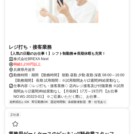
レジ打ち・接客業務
【人気の日勤のお仕事！】シフト制勤務★長期休暇も充実！
株式会社BREXA Next
時給1,230円以上
兵庫県丹波市
勤務時間・期間 【勤務時間】 朝勤 昼勤 夕勤 夜勤 深夜 08:00～16:00
【勤務期間】 長期 試用期間：※試用期間あり(2週間)時給変動なし
仕事内容 ◇レジ打ち・接客業務◇ 店内レジ接客及び付随業務 ※試用
期間あり(2週間)時給変動なし 【月収例】17万～19万円 【お仕事
NO.W1-20323-01】 ※ご応募いただく際に、お仕事...
給料前払いOK
即日勤務OK
固定時間制
未経験者歓迎
寮・社宅あり
正社員
業務用ゲームケースのピッキング軽作業スタッフ