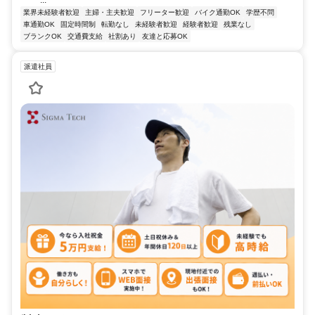
業界未経験者歓迎
主婦・主夫歓迎
フリーター歓迎
バイク通勤OK
学歴不問
車通勤OK
固定時間制
転勤なし
未経験者歓迎
経験者歓迎
残業なし
ブランクOK
交通費支給
社割あり
友達と応募OK
派遣社員