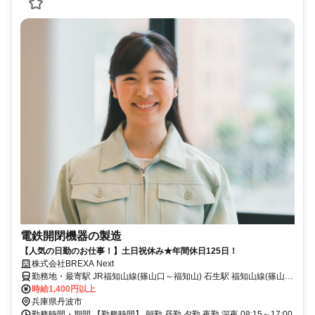
電鉄開閉機器の製造
【人気の日勤のお仕事！】土日祝休み★年間休日125日！
株式会社BREXA Next
勤務地・最寄駅 JR福知山線(篠山口～福知山) 石生駅 福知山線(篠山口
～福知山)/石生駅,車,10分 ★工場敷地内に無料駐車場あり
時給1,400円以上
兵庫県丹波市
勤務時間・期間 【勤務時間】 朝勤 昼勤 夕勤 夜勤 深夜 08:15～17:00