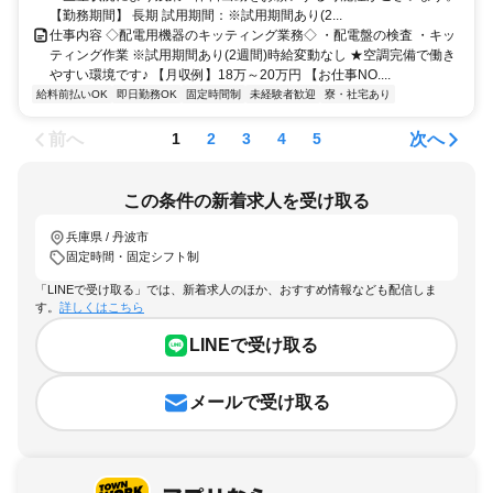
【勤務期間】 長期 試用期間：※試用期間あり(2...
仕事内容 ◇配電用機器のキッティング業務◇ ・配電盤の検査 ・キッ
ティング作業 ※試用期間あり(2週間)時給変動なし ★空調完備で働き
やすい環境です♪ 【月収例】18万～20万円 【お仕事NO....
給料前払いOK
即日勤務OK
固定時間制
未経験者歓迎
寮・社宅あり
前へ
次へ
1
2
3
4
5
この条件の新着求人を受け取る
兵庫県 / 丹波市
固定時間・固定シフト制
「LINEで受け取る」では、新着求人のほか、おすすめ情報なども配信しま
す。
詳しくはこちら
LINEで受け取る
メールで受け取る