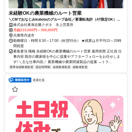
未経験OKの農業機械のルート営業
＼CMでおなじみkubotaのグループ会社／要運転免許（AT限定OK）テ
レアポ＆飛び込み一切ナシ！
株式会社東海近畿クボタ 氷上営業所
月給215,000円～300,000円
兵庫県丹波市
勤務曜日・時間 8:30～17:00（休憩55分） ★残業は月平均15～20時
間程度
募集要項 職種 未経験OKの農業機械のルート営業 雇用形態 正社員 仕
事内容 既存の農家様を中心に提案やアフターフォローをお任せしま
す! ＼主な仕事内容／ 農業機械や農業関連製品の提案 →トラ...
業界未経験者歓迎
固定時間制
未経験者歓迎
経験者歓迎
派遣社員