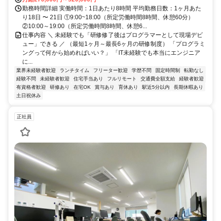
勤務時間詳細 実働時間：1日あたり8時間 平均勤務日数：1ヶ月あた
り18日 〜 21日 ①9:00~18:00（所定労働時間8時間、休憩60分）
②10:00～19:00（所定労働時間8時間、休憩6...
仕事内容 ＼ 未経験でも「研修修了後はプログラマーとして現場デビ
ュー」できる ／ （最短1ヶ月～最長6ヶ月の研修制度） 「プログラミ
ングって何から始めればいい？」 「IT未経験でも本当にエンジニア
に...
業界未経験者歓迎
ランチタイム
フリーター歓迎
学歴不問
固定時間制
転勤なし
経験不問
未経験者歓迎
住宅手当あり
フルリモート
交通費全額支給
経験者歓迎
有資格者歓迎
研修あり
在宅OK
賞与あり
育休あり
駅近5分以内
長期休暇あり
土日祝休み
正社員