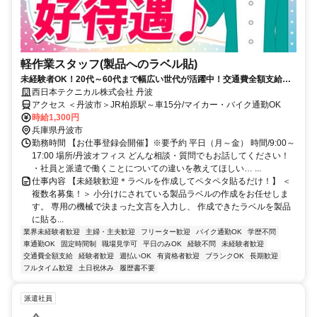
軽作業スタッフ(製品へのラベル貼)
未経験者OK！20代～60代まで幅広い世代が活躍中！交通費全額支給＆
土日祝休み♪
西日本テクニカル株式会社 丹波
アクセス ＜丹波市＞JR柏原駅～車15分/マイカー・バイク通勤OK
時給1,300円
兵庫県丹波市
勤務時間 【お仕事登録会開催】※要予約 平日（月～金） 時間/9:00～
17:00 場所/丹波オフィス どんな相談・質問でもお話してください！
・社員と派遣で働くことについての違いを教えてほしい… ...
仕事内容 【未経験歓迎＊ラベルを作成してペタペタ貼るだけ！】 ＜
複数名募集！＞ 小分けにされている製品ラベルの作成をお任せしま
す。 専用の機械で決まった文言を入力し、 作成できたラベルを製品
に貼る...
業界未経験者歓迎
主婦・主夫歓迎
フリーター歓迎
バイク通勤OK
学歴不問
車通勤OK
固定時間制
職場見学可
平日のみOK
経験不問
未経験者歓迎
交通費全額支給
経験者歓迎
週払いOK
有資格者歓迎
ブランクOK
長期歓迎
フルタイム歓迎
土日祝休み
履歴書不要
派遣社員