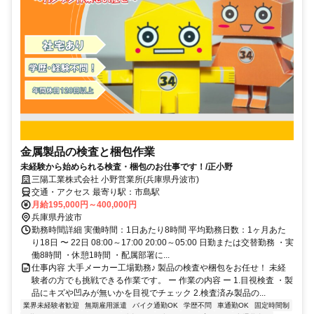
金属製品の検査と梱包作業
未経験から始められる検査・梱包のお仕事です！/正小野
三陽工業株式会社 小野営業所(兵庫県丹波市)
交通・アクセス 最寄り駅：市島駅
月給195,000円～400,000円
兵庫県丹波市
勤務時間詳細 実働時間：1日あたり8時間 平均勤務日数：1ヶ月あた
り18日 〜 22日 08:00～17:00 20:00～05:00 日勤または交替勤務 ・実
働8時間 ・休憩1時間 ・配属部署に...
仕事内容 大手メーカー工場勤務♪ 製品の検査や梱包をお任せ！ 未経
験者の方でも挑戦できる作業です。 ー 作業の内容 ー 1.目視検査 ・製
品にキズや凹みが無いかを目視でチェック 2.検査済み製品の...
業界未経験者歓迎
無期雇用派遣
バイク通勤OK
学歴不問
車通勤OK
固定時間制