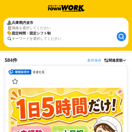
兵庫県
丹波市
職種を選択してください
固定時間・固定シフト制
キーワードを選択してください
584件
条件保存
関連度順
派遣社員