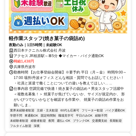
軽作業スタッフ(焼き菓子の袋詰め)
夜勤のみ｜1日5時間｜未経験OK
西日本テクニカル株式会社 丹波
アクセス JR栢原駅～車5分 ◆マイカー・バイク通勤OK
時給1,438円
兵庫県丹波市
勤務時間 【お仕事登録会開催】※要予約 平日（月～金） 時間/9:00～
17:00 場所/丹波オフィス どんな相談・質問でもお話してください！
・社員と派遣で働くことについての違いを教えてほしい… ...
仕事内容 空調完備で快適！焼き菓子の袋詰め＊男女スタッフ活躍中
＜複数名募集！＞ 焼菓子が焦げていないか、サイズが規定内か、 形
がいびつでないかなどを確認する作業や、 焼菓子の袋詰め作業をお
願いしま...
業界未経験者歓迎
主婦・主夫歓迎
60代も応募可
フリーター歓迎
バイク通勤OK
学歴不問
車通勤OK
固定時間制
職場見学可
平日のみOK
経験不問
未経験者歓迎
経験者歓迎
夜間
週払いOK
ブランクOK
交通費支給
長期歓迎
フルタイム歓迎
深夜