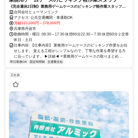
《完全週休2日制》業務用ゲームケースのピッキング軽作業スタッフ！
丁寧研修あり♪
合同会社ヒューマンリンク
アクセス: 公共交通機関・車通勤OK
月給333,000円～378,000円
兵庫県丹波市
勤務時間・曜日: 08:30～17:30 休憩60分22:30～7:30 休憩60分２交替
休日：土日
仕事内容: 【仕事内容】 業務用ゲームケースのピッキング作業をお任
せします。 覚える工程がシンプルなので、丁寧な作業を希望する方
に合っています。 ▶詳細◀︎ ⚪︎業務用ゲームケースの取りまとめ ...
即日勤務OK
固定時間制
交通費支給
正社員