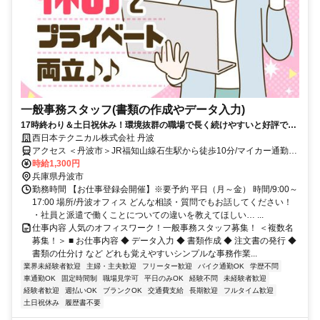
一般事務スタッフ(書類の作成やデータ入力)
17時終わり＆土日祝休み！環境抜群の職場で長く続けやすいと好評で
す！
西日本テクニカル株式会社 丹波
アクセス ＜丹波市＞JR福知山線石生駅から徒歩10分/マイカー通勤
OK
時給1,300円
兵庫県丹波市
勤務時間 【お仕事登録会開催】※要予約 平日（月～金） 時間/9:00～
17:00 場所/丹波オフィス どんな相談・質問でもお話してください！
・社員と派遣で働くことについての違いを教えてほしい… ...
仕事内容 人気のオフィスワーク！一般事務スタッフ募集！ ＜複数名
募集！＞ ■ お仕事内容 ◆ データ入力 ◆ 書類作成 ◆ 注文書の発行 ◆
書類の仕分け など どれも覚えやすいシンプルな事務作業...
業界未経験者歓迎
主婦・主夫歓迎
フリーター歓迎
バイク通勤OK
学歴不問
車通勤OK
固定時間制
職場見学可
平日のみOK
経験不問
未経験者歓迎
経験者歓迎
週払いOK
ブランクOK
交通費支給
長期歓迎
フルタイム歓迎
土日祝休み
履歴書不要