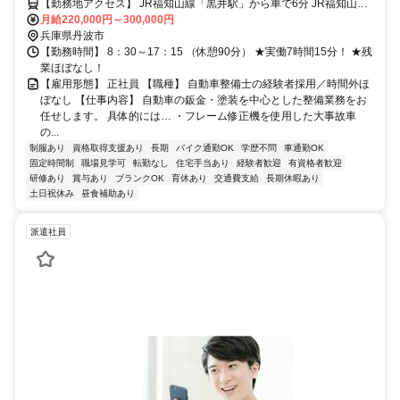
【勤務地アクセス】 JR福知山線「黒井駅」から車で6分 JR福知山線
「石生駅」から車で6分 北近畿豊岡自動車道「氷上IC」から車で10分
月給220,000円～300,000円
〇車・マイカー通勤OK（敷地内駐車場あり）
兵庫県丹波市
【勤務時間】 8：30～17：15 （休憩90分） ★実働7時間15分！ ★残
業ほぼなし！
【雇用形態】 正社員 【職種】 自動車整備士の経験者採用／時間外ほ
ぼなし 【仕事内容】 自動車の鈑金・塗装を中心とした整備業務をお
任せします。 具体的には… ・フレーム修正機を使用した大事故車
の...
制服あり
資格取得支援あり
長期
バイク通勤OK
学歴不問
車通勤OK
固定時間制
職場見学可
転勤なし
住宅手当あり
経験者歓迎
有資格者歓迎
研修あり
賞与あり
ブランクOK
育休あり
交通費支給
長期休暇あり
土日祝休み
昼食補助あり
派遣社員