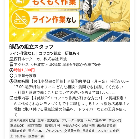
部品の組立スタッフ
ライン作業なし｜コツコツ組立｜研修あり
西日本テクニカル株式会社 丹波
アクセス ＜丹波市＞ JR福知山線石生駅から車で5分
時給1,300円
兵庫県丹波市
勤務時間 【お仕事登録会開催】※要予約 平日（月～金） 時間/9:00～
17:00 場所/丹波オフィス どんな相談・質問でもお話してください！
・社員と派遣で働くことについての違いを教えてほしい… ...
仕事内容 【未経験OK！コツコツ作業が好きな方に♪】 ＜長期安定！
AIに代替されないモノづくりで手に職をつける！＞ ＜複数名募集！＞
電柱に取り付ける電気設備の部品を、 ドライバーなどの工具を使っ
て...
業界未経験者歓迎
主婦・主夫歓迎
フリーター歓迎
バイク通勤OK
学歴不問
車通勤OK
固定時間制
職場見学可
平日のみOK
経験不問
未経験者歓迎
経験者歓迎
週払いOK
ブランクOK
交通費支給
長期歓迎
フルタイム歓迎
土日祝休み
履歴書不要