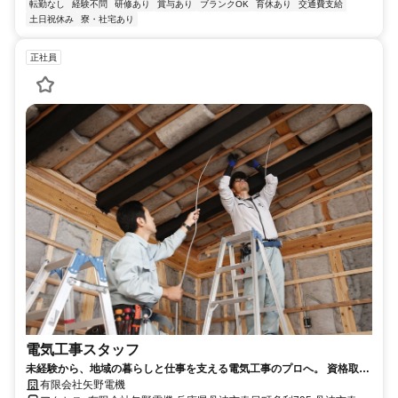
転勤なし
経験不問
研修あり
賞与あり
ブランクOK
育休あり
交通費支給
土日祝休み
寮・社宅あり
正社員
電気工事スタッフ
未経験から、地域の暮らしと仕事を支える電気工事のプロへ。 資格取得
支援・道具支給・退職金制度あり。長く安心して働ける職場です。
有限会社矢野電機