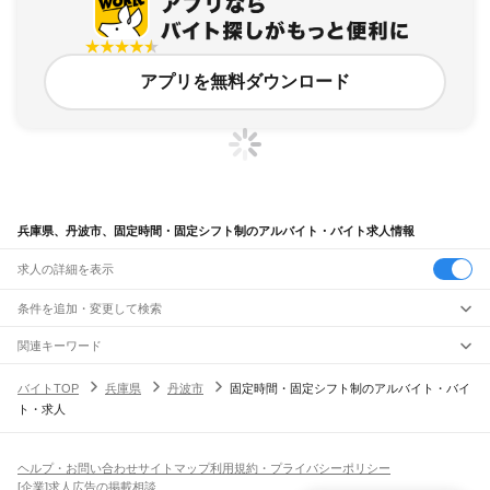
アプリを無料ダウンロード
兵庫県、丹波市、固定時間・固定シフト制のアルバイト・バイト求人情報
求人の詳細を表示
条件を追加・変更して検索
市区町村を追加・変更
関連キーワード
兵庫県 固定時間・固定シフト制 ジム
兵庫県 時間固定シフト制
兵庫県
駅を追加・変更
バイトTOP
兵庫県
丹波市
固定時間・固定シフト制のアルバイト・バイ
兵庫県 丹波市 スキマ時間
兵庫県 固定時間・固定シフト制 土日祝休み
兵庫県
すべて
ト・求人
愛知県 固定時間・固定シフト制 時間固定シフト
神戸市
すべて
職種を追加・変更
JR神戸線(大阪～神戸)
東灘区
灘区
兵庫区
長田区
須磨区
垂水区
北区
中央区
西区
尼崎駅
立花駅
甲子園口駅
西宮駅
さくら夙川駅
芦屋駅
甲南山手駅
摂津本山駅
住吉駅
飲食・フードサービス
姫路市
尼崎市
明石市
西宮市
洲本市
芦屋市
伊丹市
相生市
豊岡市
加古川市
赤穂市
特徴を追加・変更
六甲道駅
摩耶駅
灘駅
三ノ宮駅
元町駅
神戸駅
飲食・フードサービス
すべて
ヘルプ・お問い合わせ
サイトマップ
利用規約・プライバシーポリシー
西脇市
宝塚市
三木市
高砂市
川西市
小野市
三田市
加西市
丹波篠山市
養父市
ホールスタッフ
キッチンスタッフ
皿洗い・洗い場
精肉・鮮魚加工
給食調理
人気
[企業]求人広告の掲載相談
JR神戸線(神戸～姫路)