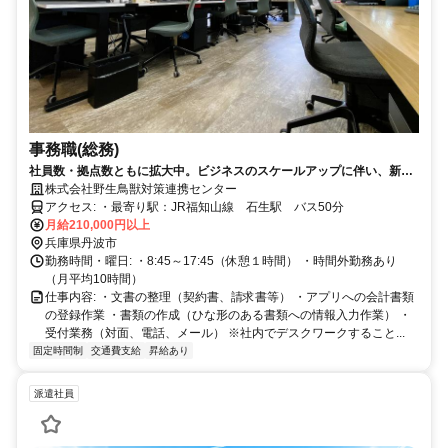
事務職(総務)
社員数・拠点数ともに拡大中。ビジネスのスケールアップに伴い、新た
な仲間を募集します。
株式会社野生鳥獣対策連携センター
アクセス: ・最寄り駅：JR福知山線 石生駅 バス50分
月給210,000円以上
兵庫県丹波市
勤務時間・曜日: ・8:45～17:45（休憩１時間） ・時間外勤務あり
（月平均10時間）
仕事内容: ・文書の整理（契約書、請求書等） ・アプリへの会計書類
の登録作業 ・書類の作成（ひな形のある書類への情報入力作業） ・
受付業務（対面、電話、メール） ※社内でデスクワークすること...
固定時間制
交通費支給
昇給あり
派遣社員