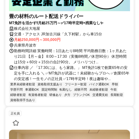
畳の材料のルート配送ドライバー
MT免許を活かす❗月給25万円～✅17時半定時×残業なし✨
株式会社大地屋
交通・アクセス JR加古川線「久下村駅」から車15分
月給250,000円～300,000円
兵庫県丹波市
勤務時間詳細 実働時間：1日あたり8時間 平均勤務日数：1ヶ月あた
り21日 【月～金】 8:00～17:30（実働8時間／休憩90分） 休憩時間
は15分＋60分＋15分の合計90分。 メリハリつけ...
仕事内容 ／ 「17:30には、もう家路。」 MT免許1枚で創業65年の安
定を手に入れる ＼ ✅MT免許が武器に！未経験からプロへ ✅創業65年
の安定感！一生モノの正社員 ✅17時半定時！夜は趣味や...
業界未経験者歓迎
資格取得支援あり
フリーター歓迎
バイク通勤OK
早朝
学歴不問
車通勤OK
固定時間制
転勤なし
経験不問
未経験者歓迎
午前
経験者歓迎
有資格者歓迎
研修あり
夕方
ブランクOK
交通費支給
長期歓迎
資格取得手当あり
正社員