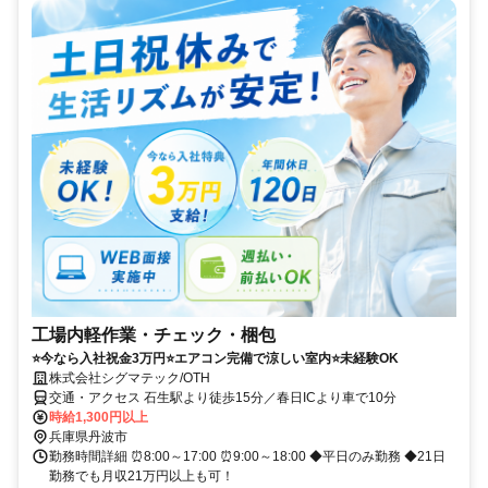
工場内軽作業・チェック・梱包
⭐今なら入社祝金3万円⭐エアコン完備で涼しい室内⭐未経験OK
株式会社シグマテック/OTH
交通・アクセス 石生駅より徒歩15分／春日ICより車で10分
時給1,300円以上
兵庫県丹波市
勤務時間詳細 ⏰8:00～17:00 ⏰9:00～18:00 ◆平日のみ勤務 ◆21日
勤務でも月収21万円以上も可！