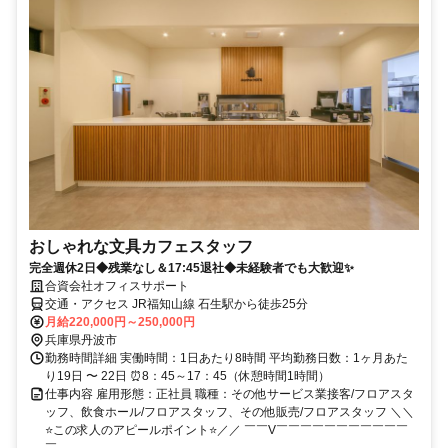
おしゃれな文具カフェスタッフ
完全週休2日◆残業なし＆17:45退社◆未経験者でも大歓迎✨
合資会社オフィスサポート
交通・アクセス JR福知山線 石生駅から徒歩25分
月給220,000円～250,000円
兵庫県丹波市
勤務時間詳細 実働時間：1日あたり8時間 平均勤務日数：1ヶ月あた
り19日 〜 22日 ⏰8：45～17：45（休憩時間1時間）
仕事内容 雇用形態：正社員 職種：その他サービス業接客/フロアスタ
ッフ、飲食ホール/フロアスタッフ、その他販売/フロアスタッフ ＼＼
⭐この求人のアピールポイント⭐／／ ￣￣V￣￣￣￣￣￣￣￣￣￣￣
￣...