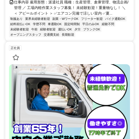
仕事内容 雇用形態：派遣社員 職種：生産管理、倉庫管理、物流企画/
管理 ／ 工場内軽作業スタッフ募集！ 未経験歓迎！重量物なし！ ＼
＜ アピールポイント ＞ ✅エアコン完備で涼しい室内 ✅夏...
制服あり
業界未経験者歓迎
副業・WワークOK
フリーター歓迎
バイク通勤OK
給料前払いOK
学歴不問
車通勤OK
固定時間制
平日のみOK
経験不問
未経験者歓迎
午前
経験者歓迎
週払いOK
夕方
ブランクOK
オープニングスタッフ
交通費支給
長期歓迎
正社員