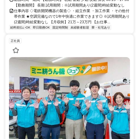
【勤務期間】 長期 試用期間：※試用期間あり(2週間)時給変動なし
仕事内容 ◇電鉄開閉機器の製造◇ ・組立作業 ・加工作業 ・その他付
帯作業 ★空調完備なので1年中快適に作業できます◎ ※試用期間あり
(2週間)時給変動なし 【月収例】21万～23万円 【お仕事...
給料前払いOK
即日勤務OK
固定時間制
未経験者歓迎
寮・社宅あり
正社員