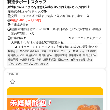
製造サポートスタッフ
夏対策万全＆こまめな休憩⭐入社祝金5万円支給⭐月25万円以上
株式会社シグマテック/OTH
交通・アクセス 石生駅より徒歩15分／春日ICより車で10分
時給1,400円～1,750円
兵庫県丹波市
勤務時間詳細 ⏰9:00～18:00 日勤 平日のみ（月/火/水/木/金） 早出残
業の可能性もあり
仕事内容 ◤￣￣￣￣￣￣￣￣￣￣￣￣￣￣◥ オープニングスタッフ
大募集！ 今だけ入社祝金5万円支給✨ ◣＿＿＿＿＿＿＿＿＿＿＿＿＿
＿◢ ＜注目ポイント＞ ✅エアコン完備で涼しい室内 ✅夏対策万全...
制服あり
業界未経験者歓迎
主婦・主夫歓迎
フリーター歓迎
バイク通勤OK
給料前払いOK
車通勤OK
即日勤務OK
固定時間制
職場見学可
平日のみOK
経験不問
未経験者歓迎
午前
経験者歓迎
週払いOK
有資格者歓迎
夕方
ブランクOK
オープニングスタッフ
派遣社員