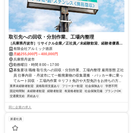
取引先への回収・分別作業、工場内整理
［兵庫県丹波市］リサイクル企業／正社員／未経験歓迎、経験者優遇、
異業種経験者多数活躍中☆
有限会社アルミック徳原
月給255,000円～400,000円
兵庫県丹波市
勤務曜日・時間 8:00～17:00
募集要項 職種 取引先への回収・分別作業、工場内整理 雇用形態 正社
員 仕事内容 ・丹波市にて一般廃棄物の収集運搬 ・バッカー車に乗っ
てルート回収 ・工場内作業 ※リフト免許や大型免許をお持ちの方...
業界未経験者歓迎
資格取得支援あり
フリーター歓迎
社会保険あり
学歴不問
固定時間制
未経験者歓迎
経験者歓迎
有資格者歓迎
社会保険完備
ブランクOK
交通費支給
昇給あり
同じ企業の求人
派遣社員