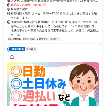
アクセス: 有限会社矢野電機 兵庫県丹波市春日町多利795 丹波市春日
町を拠点に、丹波市内および近隣エリアの現場へ向かいます。 基本
月給220,000円～300,000円
的には会社に集合し、社用車で各現場へ移動します。 地域密着の電
兵庫県丹波市
気工事会社のため、遠方への長期出張はほとんどなく、丹波市周辺で
勤務時間・曜日: 月〜金 8:00〜17:00 ※現場により多少前後する場
腰を据えて働きやすい環境です。
合があります。
仕事内容: 有限会社矢野電機は、丹波市春日町を拠点に、住宅や工場
を中心とした電気工事を行っている会社です。 1973年の創業以来、
地域の暮らしや事業を支える電気工事会社として、丹波市・丹波篠山
市・福...
即日勤務OK
固定時間制
交通費支給
昇給あり
派遣社員