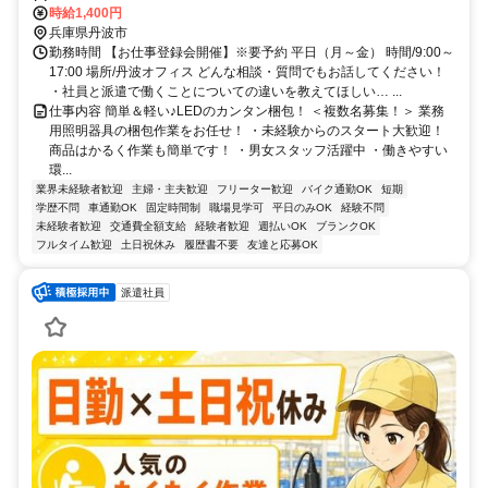
イク通勤OK
時給1,400円
兵庫県丹波市
勤務時間 【お仕事登録会開催】※要予約 平日（月～金） 時間/9:00～
17:00 場所/丹波オフィス どんな相談・質問でもお話してください！
・社員と派遣で働くことについての違いを教えてほしい… ...
仕事内容 簡単＆軽い♪LEDのカンタン梱包！ ＜複数名募集！＞ 業務
用照明器具の梱包作業をお任せ！ ・未経験からのスタート大歓迎！
商品はかるく作業も簡単です！ ・男女スタッフ活躍中 ・働きやすい
環...
業界未経験者歓迎
主婦・主夫歓迎
フリーター歓迎
バイク通勤OK
短期
学歴不問
車通勤OK
固定時間制
職場見学可
平日のみOK
経験不問
未経験者歓迎
交通費全額支給
経験者歓迎
週払いOK
ブランクOK
フルタイム歓迎
土日祝休み
履歴書不要
友達と応募OK
派遣社員