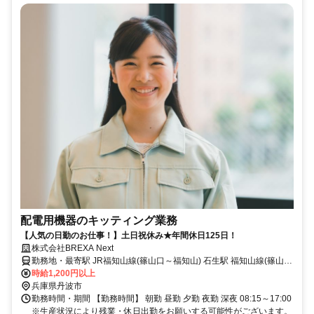
配電用機器のキッティング業務
【人気の日勤のお仕事！】土日祝休み★年間休日125日！
株式会社BREXA Next
勤務地・最寄駅 JR福知山線(篠山口～福知山) 石生駅 福知山線(篠山口
～福知山)/石生駅,車,10分 ★工場敷地内に無料の駐車場あり
時給1,200円以上
兵庫県丹波市
勤務時間・期間 【勤務時間】 朝勤 昼勤 夕勤 夜勤 深夜 08:15～17:00
※生産状況により残業・休日出勤をお願いする可能性がございます。