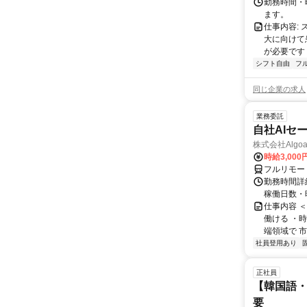
勤務時間・曜
ます。
仕事内容:
大に向けて
が必要です！
シフト自由
フ
同じ企業の求人
業務委託
自社AIセ
株式会社Algoa
時給3,000
フルリモー
勤務時間詳細
稼働日数・
仕事内容 
働ける ・時
端領域で 市
社員登用あり
正社員
【韓国語・
要