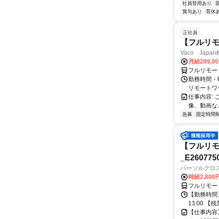
社員登用あり
賞与あり
育休
正社員
【フルリモ
Vaco Japa
月給249,0
フルリモー
勤務時間・
リモートワ
仕事内容:
像、動画な
急募
固定時間
【フルリモ
_E260775
パーソルクロ
時給2,800
フルリモー
【勤務時間】
13:00 
【仕事内容