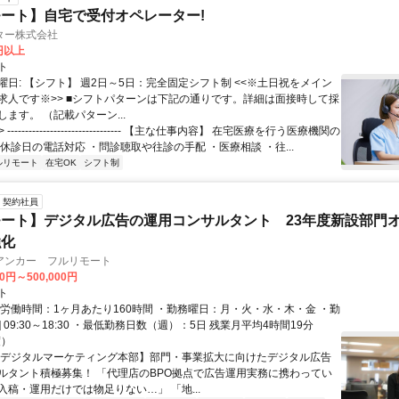
ート】自宅で受付オペレーター!
ター株式会社
0円以上
ト
曜日: 【シフト】 週2日～5日：完全固定シフト制 <<※土日祝をメイン
求人です※>> ■シフトパターンは下記の通りです。詳細は面接時して採
ます。 （記載パターン...
 -------------------------------- 【主な仕事内容】 在宅医療を行う医療機関の
休診日の電話対応 ・問診聴取や往診の手配 ・医療相談 ・往...
ルリモート
在宅OK
シフト制
契約社員
ート】デジタル広告の運用コンサルタント 23年度新設部門
強化
アンカー フルリモート
00円～500,000円
ト
総労働時間：1ヶ月あたり160時間 ・勤務曜日：月・火・水・木・金 ・勤
1] 09:30～18:30 ・最低勤務日数（週）：5日 残業月平均4時間19分
度）
【デジタルマーケティング本部】部門・事業拡大に向けたデジタル広告
ルタント積極募集！ 「代理店のBPO拠点で広告運用実務に携わってい
入稿・運用だけでは物足りない…」 「地...