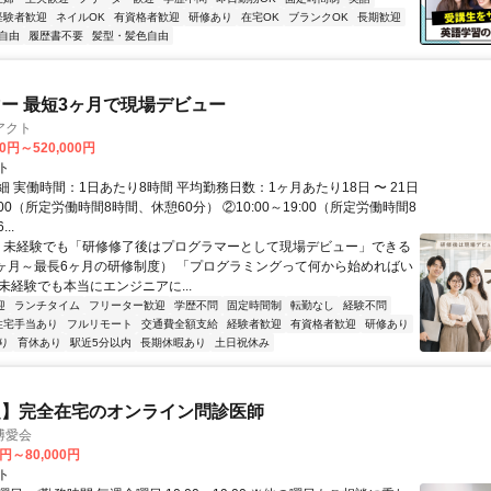
経験者歓迎
ネイルOK
有資格者歓迎
研修あり
在宅OK
ブランクOK
長期歓迎
自由
履歴書不要
髪型・髪色自由
ー 最短3ヶ月で現場デビュー
アクト
00円～520,000円
ト
 実働時間：1日あたり8時間 平均勤務日数：1ヶ月あたり18日 〜 21日
18:00（所定労働時間8時間、休憩60分） ②10:00～19:00（所定労働時間8
..
＼ 未経験でも「研修修了後はプログラマーとして現場デビュー」できる
1ヶ月～最長6ヶ月の研修制度） 「プログラミングって何から始めればい
T未経験でも本当にエンジニアに...
迎
ランチタイム
フリーター歓迎
学歴不問
固定時間制
転勤なし
経験不問
住宅手当あり
フルリモート
交通費全額支給
経験者歓迎
有資格者歓迎
研修あり
り
育休あり
駅近5分以内
長期休暇あり
土日祝休み
定】完全在宅のオンライン問診医師
博愛会
0円～80,000円
ト