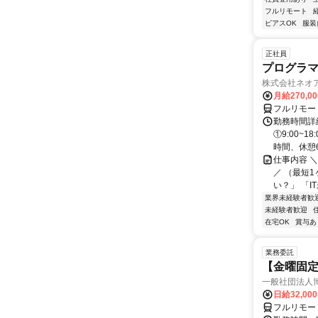
フルリモート
ピアスOK
服装
正社員
プログラマ
株式会社ネオ
月給270,0
フルリモー
勤務時間詳細
①9:00~
時間、休憩6.
仕事内容 
／ （最短
い？」 「I
業界未経験者歓
未経験者歓迎
在宅OK
賞与あ
業務委託
【金曜固
一般社団法人
日給32,00
フルリモー