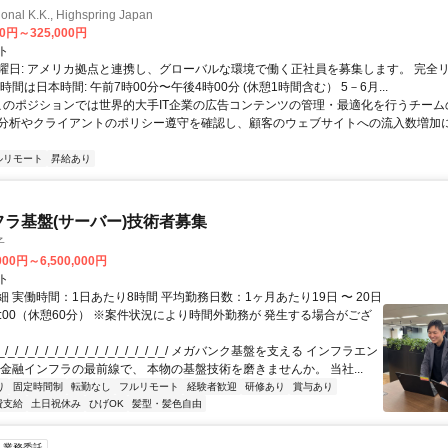
ional K.K., Highspring Japan
00円～325,000円
ト
曜日: アメリカ拠点と連携し、グローバルな環境で働く正社員を募集します。 完全
時間は日本時間: 午前7時00分〜午後4時00分 (休憩1時間含む） 5－6月...
 このポジションでは世界的大手IT企業の広告コンテンツの管理・最適化を行うチー
分析やクライアントのポリシー遵守を確認し、顧客のウェブサイトへの流入数増加
ルリモート
昇給あり
フラ基盤(サーバー)技術者募集
子
000円～6,500,000円
ト
 実働時間：1日あたり8時間 平均勤務日数：1ヶ月あたり19日 〜 20日
18:00（休憩60分） ※案件状況により時間外勤務が 発生する場合がござ
/_/_/_/_/_/_/_/_/_/_/_/_/_/_/_/_/ メガバンク基盤を支える インフラエン
 金融インフラの最前線で、 本物の基盤技術を磨きませんか。 当社...
り
固定時間制
転勤なし
フルリモート
経験者歓迎
研修あり
賞与あり
費支給
土日祝休み
ひげOK
髪型・髪色自由
業務委託