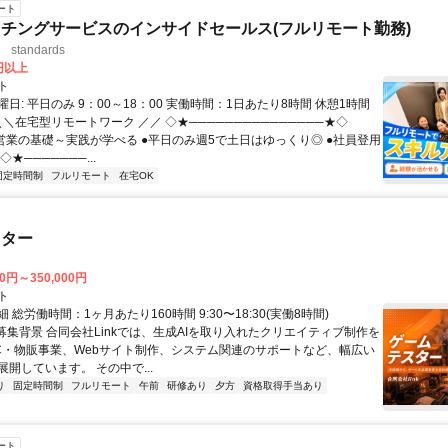
ート
チングサービスのインサイドセールス(フルリモート勤務)
standards
0円以上
ト
日: 平日のみ 9：00～18：00 実働時間：1日あたり8時間 休憩1時間
＼＼在宅型リモートワーク ／／ ◇★───────────────★◇
提案営業の基礎～実践が学べる ●平日のみ週5で土日はゆっくり◎ ●社員登用
★───────...
固定時間制
フルリモート
在宅OK
スター
00円～350,000円
ト
 総労働時間：1ヶ月あたり160時間 9:30〜18:30(実働8時間)
●募集背景 合同会社Linkでは、生成AIを取り入れたクリエイティブ制作を
C・物販事業、Webサイト制作、システム関連のサポートなど、幅広い
開しています。 その中で...
り
固定時間制
フルリモート
午前
研修あり
夕方
資格取得手当あり
ート