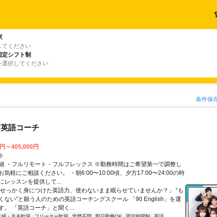
駅
してください
固定シフト制
を選択してください
条件保
な英語コーチ
0円～405,000円
ト
細 ・フルリモート・フルフレックス ※勤務時間はご希望第一で調整し
気軽にご相談ください。 ・朝6:00〜10:00頃、夕方17:00〜24:00の時
レッスンを提供して...
「せっかく身につけた英語力、使わないまま眠らせていませんか？」 “も
ない”と願う人のための英語コーチングスクール 「90 English」を運
。 「英語コーチ」と聞く...
主婦・主夫歓迎
フリーター歓迎
学歴不問
即日勤務OK
固定時間制
英語