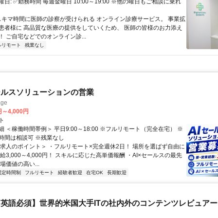
日: ✅勤務時間 毎週金曜日 10:00～19:00 ※他の曜日もご相談に乗れ
 スキマ時間に医師の診察が受けられる オンライン診療サービス。 事業拡
患者様に 高品質な医療の提供をしていくため、 医師の皆様のお力添え
 ご自宅などでのオンライン診...
ルリモート
残業なし
ールスソリューションの営業
ge
円～4,000円
ト
 ＜稼働時間帯例＞ 平日9:00～18:00 ※フルリモート（完全在宅） ※
時間は相談可 ※残業なし
＜求人のポイント＞ ・フルリモート×完全週休2日！ 場所を選ばず自由に
給3,000～4,000円！ スキルに応じた高単価報酬 ・AI×セールスの最先
場価値の高い...
固定時間制
フルリモート
経験者歓迎
在宅OK
長期歓迎
英語必須】世界的米国大手ITの社内外のコンテンツレビュア