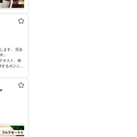
します。 完全
..
るテキスト、画
るポジシ...
ア