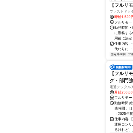
【フルリモ
ファストドク
時給1,52
フルリモー
勤務時間・
に勤務する
用後に決定し
仕事内容: >>
代わりに ・
固定時間制
フ
【フルリモ
グ・部門
電通デジタル
月給250,0
フルリモー
勤務時間 
務時間： [
（2025年
仕事内容 
運用コンサ
るけれど、