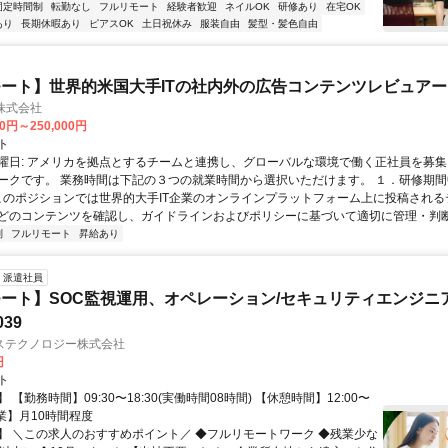
固定時間制
転勤なし
フルリモート
経験者歓迎
ネイルOK
研修あり
在宅OK
あり
長期休暇あり
ピアスOK
土日祝休み
服装自由
髪型・髪色自由
ート】世界的米国大手ITの社内外の広告コンテンツレビュアー
n株式会社
00円～250,000円
ト
曜日: アメリカを拠点とするチームと連携し、グローバルな環境で働く正社員を募集
ークです。 業務時間は下記の３つの就業時間から選択いただけます。 １．研修期間中.
 このポジションでは世界的大手IT企業のオンラインプラットフォーム上に投稿され
どのコンテンツを確認し、ガイドラインおよびポリシーに基づいて適切に管理・判断す
制
フルリモート
昇給あり
派遣社員
ート】SOC監視運用、オペレーション/セキュリティエンジニ
039
ステクノロジー株式会社
円
ト
 【勤務時間】09:30〜18:30(実働時間08時間) 【休憩時間】12:00〜
【残業】月10時間程度
】 ＼この求人のおすすめポイント／ ◆フルリモートワーク ◆残業少な