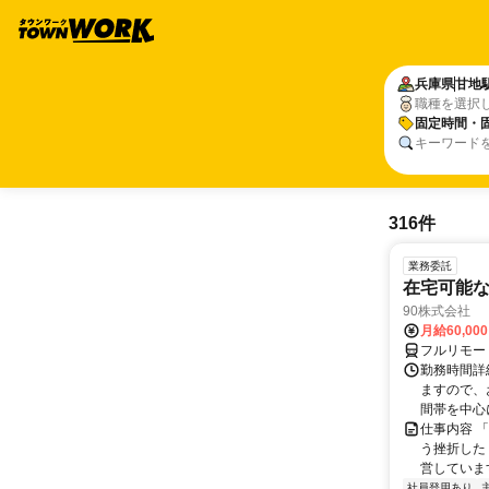
兵庫県
甘地
職種を選択
固定時間・
キーワード
316件
業務委託
在宅可能
90株式会社
月給60,00
フルリモー
勤務時間詳
ますので、お
間帯を中心に
仕事内容 
う挫折したく
営しています
社員登用あり