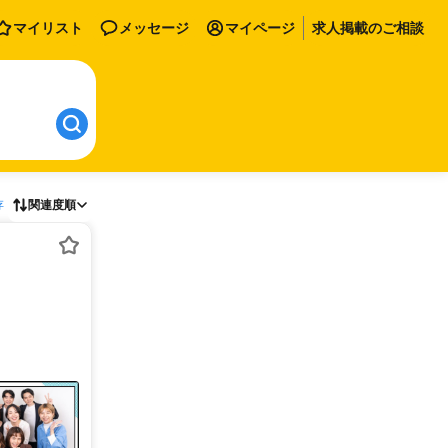
マイリスト
メッセージ
マイページ
求人掲載のご相談
存
関連度順