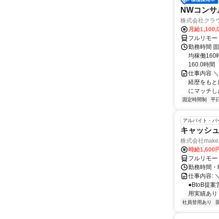
NWコンサ
株式会社クラ
月給1,100,
フルリモー
勤務時間 固
均稼働16
160.0時間
仕事内容 
経歴をもと
にマッチし
固定時間制
平
アルバイト・パ
キャッシュ
株式会社make 
時給1,60
フルリモー
勤務時間・曜
仕事内容: 
●BtoB
用実績あり ◇
社員登用あり