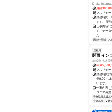
Drake Internat
月給300,0
フルリモー
勤務時間・
です。 業務
仕事内容:
て、データ
た...
固定時間制
フ
正社員
関西 イン
株式会社林電
年俸5,500,
フルリモー
勤務時間詳細
⏰9:00～
います。
仕事内容 _/_
ジニア募集
資格取得支援あ
育休あり
交通