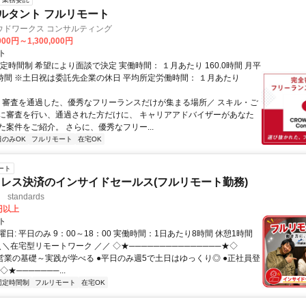
ルタント フルリモート
ウドワークス コンサルティング
000円～1,300,000円
ト
定時間制 希望により面談で決定 実働時間： １月あたり 160.0時間 月平
0時間 ※土日祝は委託先企業の休日 平均所定労働時間： １月あたり
＼ 審査を通過した、優秀なフリーランスだけが集まる場所／ スキル・ご
に審査を行い、通過された方だけに、 キャリアアドバイザーがあなた
た案件をご紹介。 さらに、優秀なフリー...
日のみOK
フルリモート
在宅OK
ート
レス決済のインサイドセールス(フルリモート勤務)
standards
0円以上
ト
日: 平日のみ 9：00～18：00 実働時間：1日あたり8時間 休憩1時間
＼＼在宅型リモートワーク ／／ ◇★───────────────★◇
提案営業の基礎～実践が学べる ●平日のみ週5で土日はゆっくり◎ ●正社員登
★───────...
固定時間制
フルリモート
在宅OK