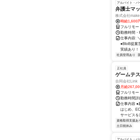
アルバイト・パ
弁護士マッ
株式会社make 
時給1,60
フルリモー
勤務時間・曜
仕事内容: 
●BtoB
実績あり！ ◇
社員登用あり
正社員
ゲームテ
合同会社Link
月給267,0
フルリモー
勤務時間詳細
仕事内容 
はじめ、E
サービスを展
資格取得支援あ
土日祝休み
アルバイト・パ