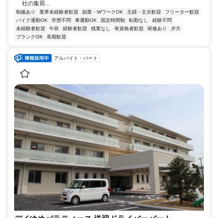
社の集荷...
制服あり
業界未経験者歓迎
副業・WワークOK
主婦・主夫歓迎
フリーター歓迎
バイク通勤OK
学歴不問
車通勤OK
固定時間制
転勤なし
経験不問
未経験者歓迎
午前
経験者歓迎
残業なし
有資格者歓迎
研修あり
夕方
ブランクOK
長期歓迎
アルバイト・パート