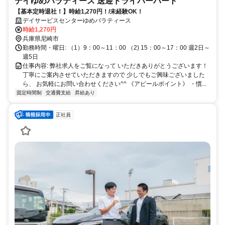
デイゆめパラティース 送迎ドライバーパート
【基本定時退社！】時給1,270円！/未経験OK！
デイサービスセンターゆめパラティース
時給1,270円
兵庫県尼崎市
勤務時間・曜日: （1）9：00～11：00 （2) 15：00～17：00 週2日～
週5日
仕事内容: 弊社求人をご覧になって いただきありがとうございます！
丁寧にご案内させていただきますので 少しでもご興味ございました
ら、 お気軽にお問い合わせください^^ 《アピールポイント》 ・慣...
固定時間制
交通費支給
昇給あり
正社員