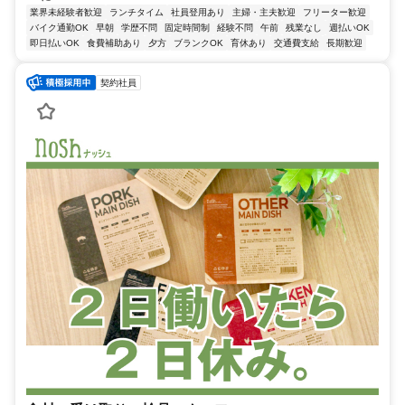
業界未経験者歓迎
ランチタイム
社員登用あり
主婦・主夫歓迎
フリーター歓迎
バイク通勤OK
早朝
学歴不問
固定時間制
経験不問
午前
残業なし
週払いOK
即日払いOK
食費補助あり
夕方
ブランクOK
育休あり
交通費支給
長期歓迎
契約社員