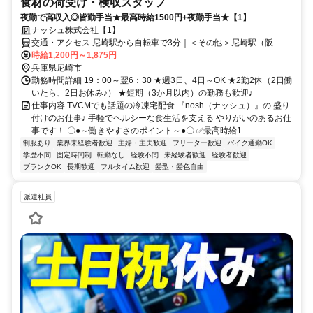
食材の荷受け・検収スタッフ
夜勤で高収入◎皆勤手当★最高時給1500円+夜勤手当★【1】
ナッシュ株式会社【1】
交通・アクセス 尼崎駅から自転車で3分｜＜その他＞尼崎駅（阪
神）・JR塚口駅・JR立花駅からは自転車で10分
時給1,200円～1,875円
兵庫県尼崎市
勤務時間詳細 19：00～翌6：30 ★週3日、4日～OK ★2勤2休（2日働
いたら、2日お休み♪） ★短期（3か月以内）の勤務も歓迎♪
仕事内容 TVCMでも話題の冷凍宅配食 『nosh（ナッシュ）』の 盛り
付けのお仕事♪ 手軽でヘルシーな食生活を支える やりがいのあるお仕
事です！ 〇●～働きやすさのポイント～●〇 ✅️最高時給1...
制服あり
業界未経験者歓迎
主婦・主夫歓迎
フリーター歓迎
バイク通勤OK
学歴不問
固定時間制
転勤なし
経験不問
未経験者歓迎
経験者歓迎
ブランクOK
長期歓迎
フルタイム歓迎
髪型・髪色自由
派遣社員