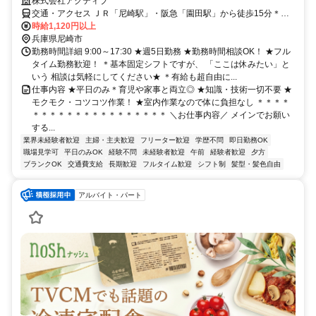
株式会社アクティブ
交通・アクセス ＪＲ「尼崎駅」・阪急「園田駅」から徒歩15分＊交
通費規定支給★自転車通勤OK
時給1,120円以上
兵庫県尼崎市
勤務時間詳細 9:00～17:30 ★週5日勤務 ★勤務時間相談OK！ ★フル
タイム勤務歓迎！ ＊基本固定シフトですが、 「ここは休みたい」と
いう 相談は気軽にしてください★ ＊有給も超自由に...
仕事内容 ★平日のみ＊育児や家事と両立◎ ★知識・技術一切不要 ★
モクモク・コツコツ作業！ ★室内作業なので体に負担なし ＊＊＊＊
＊＊＊＊＊＊＊＊＊＊＊＊＊＊＊＊ ＼お仕事内容／ メインでお願い
する...
業界未経験者歓迎
主婦・主夫歓迎
フリーター歓迎
学歴不問
即日勤務OK
職場見学可
平日のみOK
経験不問
未経験者歓迎
午前
経験者歓迎
夕方
ブランクOK
交通費支給
長期歓迎
フルタイム歓迎
シフト制
髪型・髪色自由
アルバイト・パート