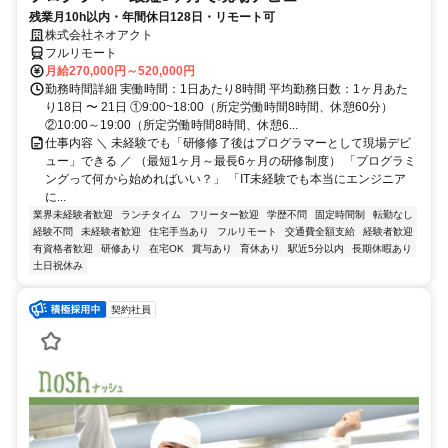
残業月10h以内・年間休日128日・リモート可
株式会社ネオアクト
フルリモート
月給270,000円～520,000円
勤務時間詳細 実働時間：1日あたり8時間 平均勤務日数：1ヶ月あた
り18日 〜 21日 ①9:00~18:00（所定労働時間8時間、休憩60分）
②10:00～19:00（所定労働時間8時間、休憩6...
仕事内容 ＼ 未経験でも「研修修了後はプログラマーとして現場デビ
ュー」できる ／ （最短1ヶ月～最長6ヶ月の研修制度） 「プログラミ
ングって何から始めればいい？」 「IT未経験でも本当にエンジニア
に...
業界未経験者歓迎
ランチタイム
フリーター歓迎
学歴不問
固定時間制
転勤なし
経験不問
未経験者歓迎
住宅手当あり
フルリモート
交通費全額支給
経験者歓迎
有資格者歓迎
研修あり
在宅OK
賞与あり
育休あり
駅近5分以内
長期休暇あり
土日祝休み
契約社員