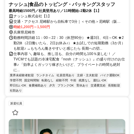
ナッシュ|食品のトッピング・パッキングスタッフ
最高時給1500円／社員登用あり／11時開始♪2勤2休【1】
ナッシュ株式会社【1】
交通・アクセス 尼崎駅から自転車で3分｜＜その他＞尼崎駅（阪
神）・JR塚口駅・JR立花駅からは自転車で10分
時給1,200円～1,500円
兵庫県尼崎市
勤務時間詳細 11：00～22：30（休憩90分） ★週3日、4日～OK ★2
勤2休（2日働いたら、2日お休み♪） ★お試しでの短期勤務（3か月）
も歓迎♪ →もちろん働きやすいと感じたら 長期への切...
仕事内容 ＼ 趣味も、推し活も、自分の時間も100％楽しむ！ ／
TVCMでも話題の冷凍宅配食『nosh（ナッシュ）』の盛り付けのお仕
事♪ 「効率よくガッツリ稼ぎたいけど、プライベートの時間も絶対
に...
業界未経験者歓迎
ランチタイム
社員登用あり
主婦・主夫歓迎
バイク通勤OK
学歴不問
固定時間制
転勤なし
経験不問
午前
残業なし
週払いOK
即日払いOK
食費補助あり
夕方
ブランクOK
育休あり
交通費支給
長期歓迎
社割あり
派遣社員