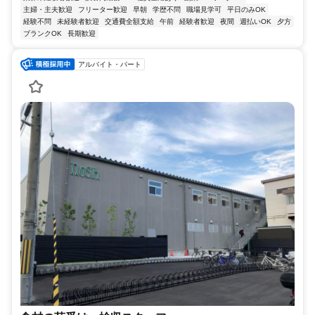
主婦・主夫歓迎
フリーター歓迎
早朝
学歴不問
職場見学可
平日のみOK
経験不問
未経験者歓迎
交通費全額支給
午前
経験者歓迎
夜間
週払いOK
夕方
ブランクOK
長期歓迎
アルバイト・パート