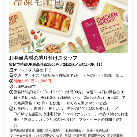
お弁当具材の盛り付けスタッフ
皆勤で時給UP最高時給1500円／2勤2休／日払いOK【1】
ナッシュ株式会社【1】
交通・アクセス 尼崎駅から自転車で3分｜＜その他＞尼崎駅（阪
神）・JR塚口駅・JR立花駅からは自転車で10分
時給1,200円～1,500円
兵庫県尼崎市
勤務時間詳細 7：30～19：00（休憩90分） ★週3～4日の勤務◎ ★
日・週払いok！ ★2勤2休（2日働いたら、2日お休み♪） ★お試しで
の短期勤務（3か月）も歓迎♪ →もちろん働きやすいと感...
仕事内容 ＼ 趣味も、推し活も、自分の時間も100％楽しむ！ ／
TVCMでも話題の冷凍宅配食『nosh（ナッシュ）』の盛り付けのお仕
事♪ 「効率よくガッツリ稼ぎたいけど、プライベートの時間も絶対
に...
業界未経験者歓迎
短期（3ヵ月以内）
社員登用あり
主婦・主夫歓迎
フリーター歓迎
バイク通勤OK
短期
早朝
学歴不問
即日勤務OK
固定時間制