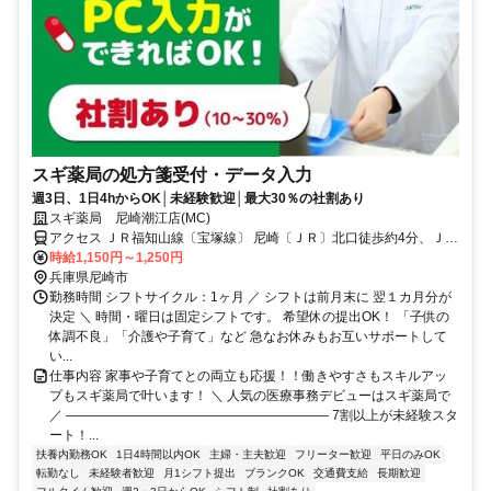
スギ薬局の処方箋受付・データ入力
週3日、1日4hからOK│未経験歓迎│最大30％の社割あり
スギ薬局 尼崎潮江店(MC)
アクセス ＪＲ福知山線〔宝塚線〕 尼崎〔ＪＲ〕北口徒歩約4分、ＪＲ
東海道本線 尼崎〔ＪＲ〕北口徒歩約4分、ＪＲ東西線 尼崎〔ＪＲ〕北
時給1,150円～1,250円
口徒歩約4分
兵庫県尼崎市
勤務時間 シフトサイクル：1ヶ月 ／ シフトは前月末に 翌１カ月分が
決定 ＼ 時間・曜日は固定シフトです。 希望休の提出OK！ 「子供の
体調不良」「介護や子育て」など 急なお休みもお互いサポートして
い...
仕事内容 家事や子育てとの両立も応援！！働きやすさもスキルアッ
プもスギ薬局で叶います！ ＼ 人気の医療事務デビューはスギ薬局で
／ ―――――――――――――――――――― 7割以上が未経験スタ
ート！...
扶養内勤務OK
1日4時間以内OK
主婦・主夫歓迎
フリーター歓迎
平日のみOK
転勤なし
未経験者歓迎
月1シフト提出
ブランクOK
交通費支給
長期歓迎