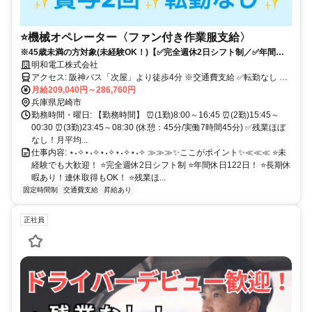
⭐️機械オペレーター〈ファン付き作業服支給〉
※45歳未満の方対象(未経験OK！)【✅完全週休2日シフト制／✅年間休
日122日／✅食事手当など福利厚生◎／✅マイカー通勤OK!／✅転勤な
明和電工株式会社
し】
アクセス: 阪神バス「次屋」より徒歩4分 ※交通費支給 ✅️転勤なし ✅️
バイク/自転車通勤可
月給209,040円～286,760円
兵庫県尼崎市
勤務時間・曜日: 【勤務時間】 ⏰️(1勤)8:00～16:45 ⏰️(2勤)15:45～
00:30 ⏰️(3勤)23:45～08:30 (休憩：45分/実働7時間45分) ✅️残業ほぼ
なし！月平均...
仕事内容: ⋆˖✧⋆˖✧⋆˖✧⋆˖✧⋆˖✧ ≫≫≫✨ここがポイント✨≪≪≪ ⭐️未
経験でも大歓迎！ ⭐️完全週休2日シフト制 ⭐️年間休日122日！ ⭐️長期休
暇あり！連休取得もOK！ ⭐️残業ほ...
固定時間制
交通費支給
昇給あり
正社員