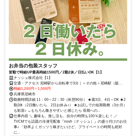
お弁当の包装スタッフ
皆勤で時給UP最高時給1500円／2勤2休／日払いOK【1】
ナッシュ株式会社【1】
交通・アクセス 尼崎駅から自転車で3分｜＜その他＞尼崎駅（阪
神）・JR塚口駅・JR立花駅からは自転車で10分
時給1,200円～1,500円
兵庫県尼崎市
勤務時間詳細 11：00～22：30（休憩90分） ★週3日、4日～OK ★2
勤2休（2日働いたら、2日お休み♪） ★お試しでの短期勤務（3か月）
も歓迎♪ →もちろん働きやすいと感じたら 長期への...
仕事内容 ＼ 趣味も、推し活も、自分の時間も100％楽しむ！ ／
TVCMでも話題の冷凍宅配食『nosh（ナッシュ）』の盛り付けのお仕
事♪ 「効率よくガッツリ稼ぎたいけど、プライベートの時間も絶対
に...