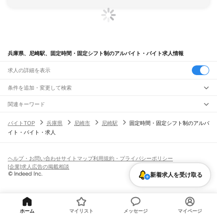
兵庫県、尼崎駅、固定時間・固定シフト制のアルバイト・バイト求人情報
求人の詳細を表示
条件を追加・変更して検索
市区町村を追加・変更
関連キーワード
完全在宅ワーク 全国
シール貼り 在宅
現在地周辺
ガチャガチャ
犬カフェ
兵庫県
駅を追加・変更
バイトTOP
兵庫県
尼崎市
尼崎駅
固定時間・固定シフト制のアルバ
兵庫県
すべて
イト・バイト・求人
神戸市
すべて
職種を追加・変更
JR神戸線(大阪～神戸)
東灘区
灘区
兵庫区
長田区
須磨区
垂水区
北区
中央区
西区
尼崎駅
立花駅
甲子園口駅
西宮駅
さくら夙川駅
芦屋駅
甲南山手駅
摂津本山駅
住吉駅
飲食・フードサービス
姫路市
尼崎市
明石市
西宮市
洲本市
芦屋市
伊丹市
相生市
豊岡市
加古川市
赤穂市
特徴を追加・変更
六甲道駅
摩耶駅
灘駅
三ノ宮駅
元町駅
神戸駅
飲食・フードサービス
すべて
ヘルプ・お問い合わせ
サイトマップ
利用規約・プライバシーポリシー
西脇市
宝塚市
三木市
高砂市
川西市
小野市
三田市
加西市
丹波篠山市
養父市
ホールスタッフ
キッチンスタッフ
皿洗い・洗い場
精肉・鮮魚加工
給食調理
人気
[企業]求人広告の掲載相談
JR神戸線(神戸～姫路)
丹波市
南あわじ市
朝来市
淡路市
宍粟市
加東市
たつの市
川辺郡
多可郡
加古郡
雇用形態を追加・変更
パン屋（ベーカリー）
フードカウンター販売員
バー（BAR）・バーテンダー
日払いOK
高校生歓迎
学生歓迎
深夜の仕事
髪型・髪色自由
ひげOK
ネイルOK
新着求人を受け取る
神戸駅
兵庫駅
新長田駅
鷹取駅
須磨海浜公園駅
須磨駅
塩屋駅
垂水駅
舞子駅
朝霧駅
神崎郡
揖保郡
赤穂郡
佐用郡
美方郡
飲食店補助（開店・閉店準備）
飲食店（店長・マネージャー）
ピアスOK
アルバイト・パート
履歴書不要
オープニングスタッフ
留学生・外国人活躍中
明石駅
西明石駅
大久保駅
魚住駅
土山駅
東加古川駅
加古川駅
宝殿駅
曽根駅
都道府県を変更
営業・販売
勤務期間
正社員
ひめじ別所駅
御着駅
東姫路駅
姫路駅
営業・販売
すべて
短期
契約社員
単発・1日OK
長期
期間限定（春夏冬休み等）
JR山陽本線(姫路～岡山)
営業
テレフォンアポインター（テレアポ）
ルートセールス
コンビニ
シフト
派遣社員
ホーム
マイリスト
メッセージ
マイページ
姫路駅
英賀保駅
はりま勝原駅
網干駅
竜野駅
相生駅
有年駅
上郡駅
フードカウンター販売員
アパレル
家電量販店・携帯販売（携帯ショップ）
土日祝のみOK
業務委託
平日のみOK
週1日からOK
週2・3日からOK
週4日以上OK