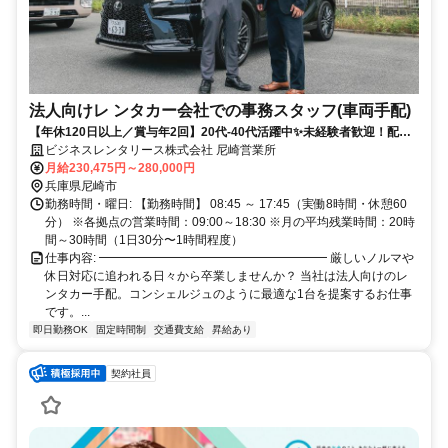
法人向けレ ンタカー会社での事務スタッフ(車両手配)
【年休120日以上／賞与年2回】20代-40代活躍中✨未経験者歓迎！配車
や洗車を含むお仕事！家族手当、運転免許手当あり！
ビジネスレンタリース株式会社 尼崎営業所
月給230,475円～280,000円
兵庫県尼崎市
勤務時間・曜日: 【勤務時間】 08:45 ～ 17:45（実働8時間・休憩60
分） ※各拠点の営業時間：09:00～18:30 ※月の平均残業時間：20時
間～30時間（1日30分〜1時間程度）
仕事内容: ━━━━━━━━━━━━━━━━━━━ 厳しいノルマや
休日対応に追われる日々から卒業しませんか？ 当社は法人向けのレ
ンタカー手配。コンシェルジュのように最適な1台を提案するお仕事
です。...
即日勤務OK
固定時間制
交通費支給
昇給あり
契約社員