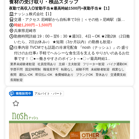
食材の受け取り・検品スタッフ
夜勤で高収入◎皆勤手当★最高時給1500円+夜勤手当★【1】
ナッシュ株式会社【1】
交通・アクセス 尼崎駅から自転車で3分｜＜その他＞尼崎駅（阪
神）・JR塚口駅・JR立花駅からは自転車で10分
時給1,200円～1,500円
兵庫県尼崎市
勤務時間詳細 19：00～翌6：30 ★週3日、4日～OK ★2勤2休（2日働
いたら、2日お休み♪） ★短期（3か月以内）の勤務も歓迎♪
仕事内容 TVCMでも話題の冷凍宅配食 『nosh（ナッシュ）』の 盛り
付けのお仕事♪ 手軽でヘルシーな食生活を支える やりがいのあるお仕
事です！ 〇●～働きやすさのポイント～●〇 ✅️最高時給1...
業界未経験者歓迎
社員登用あり
主婦・主夫歓迎
フリーター歓迎
バイク通勤OK
学歴不問
固定時間制
職場見学可
転勤なし
経験不問
未経験者歓迎
残業なし
夜間
週払いOK
即日払いOK
食費補助あり
ブランクOK
育休あり
交通費支給
長期歓迎
アルバイト・パート