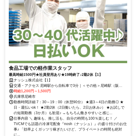
食品工場での軽作業スタッフ
最高時給1500円★社員登用あり★19時終了♪2勤2休【1】
ナッシュ株式会社【1】
交通・アクセス 尼崎駅から自転車で3分｜＜その他＞尼崎駅（阪
神）・JR塚口駅・JR立花駅からは自転車で10分
時給1,200円～1,500円
兵庫県尼崎市
勤務時間詳細 7：30～19：00（休憩90分） ★週3～4日の勤務◎ ★
日・週払いok！ ★2勤2休（2日働いたら、2日お休み♪） ★お試しで
の短期勤務（3か月）も歓迎♪ →もちろん働きやすいと感じ...
仕事内容 ＼ 趣味も、推し活も、自分の時間も100％楽しむ！ ／
TVCMでも話題の冷凍宅配食『nosh（ナッシュ）』の盛り付けのお仕
事♪ 「効率よくガッツリ稼ぎたいけど、プライベートの時間も絶対
に...