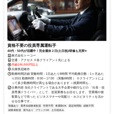
資格不要の役員専属運転手
40代・50代が活躍中！完全週休２日(土日祝)/研修も充実✨
株式会社トーコー
交通・アクセス ※各クライアント先による
月給246,000円以上
兵庫県尼崎市
勤務時間詳細 実働時間：1日あたり8時間 平均勤務日数：1ヶ月あた
り20日 勤務時間：8:00～17:00 （実働8時間 ） ※クライアントによ
って多少勤務時間が異なる場合があります ＜残業時間も...
仕事内容 当社クライアントである大手企業や銀行などの 「社長・役
員専属ドライバー」として、送迎業務をお任せします。 営業職や接
客業などで培った ビジネスマナーや気配り・ホスピタリティを活か
せる仕事です...
制服あり
業界未経験者歓迎
学歴不問
車通勤OK
固定時間制
経験不問
経験者歓迎
賞与あり
ブランクOK
土日祝休み