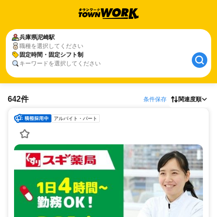
兵庫県
尼崎駅
職種を選択してください
固定時間・固定シフト制
キーワードを選択してください
642件
条件保存
関連度順
アルバイト・パート