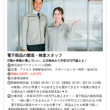
電子部品の製造・検査スタッフ
日勤か夜勤か選んでいい。土日祝休みで月収30万円超えも！
株式会社ワークジャパン(尼崎)
交通・アクセス 尼崎駅徒歩5分、スポーツセンター前停～徒歩2分
時給1,500円～1,875円
兵庫県尼崎市
勤務時間詳細 【日勤】08:30～17:15 【夜勤】20:30～翌5:15 ※日勤
or夜勤いずれか専属で ※お好きな方を選択できます ※残業が発生す
る場合あり (残業手当も別途全額支給) ▼日...
仕事内容 ＜月収34万円〜39万円も狙えます！＞ 電子部品の製造現場
で、 一緒に働いてみませんか？ カーナビやETCなどに使われる 小型
電子部品の製造サポートのお仕事です。 部品はどれも軽量で扱い...
業界未経験者歓迎
扶養内勤務OK
社員登用あり
副業・WワークOK