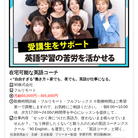
在宅可能な英語コーチ
＜“自由すぎる”働き方＞家でも、夜でも。英語が仕事になる。
90株式会社
フルリモート
月給60,000円～405,000円
勤務時間詳細 ・フルリモート・フルフレックス ※勤務時間はご希望
第一で調整しますので、お気軽にご相談ください。 ・朝6:00〜10:00
頃、夕方17:00〜24:00の時間帯を中心にレッスンを提供して...
仕事内容 「せっかく身につけた英語力、使わないまま眠らせていま
せんか？」 “もう挫折したくない”と願う人のための英語コーチングス
クール 「90 English」を運営しています。 「英語コーチ」と聞く...
社員登用あり
主婦・主夫歓迎
フリーター歓迎
学歴不問
即日勤務OK