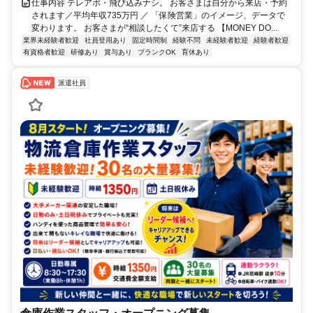
仕事内容 テレアポ・飛び込みナシ。 お客さまは自分から来店・予約
されます／平均年収735万円 ／ 「保険営業」のイメージ、データで
変わります。 お客さまが“相談したくて”来店する 【MONEY DO...
業界未経験者歓迎
社員登用あり
固定時間制
経験不問
未経験者歓迎
経験者歓迎
有資格者歓迎
研修あり
賞与あり
ブランクOK
育休あり
派遣社員