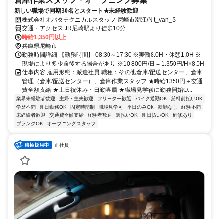
倉庫作業スタッフ・オープニング募集
新しい職場で同期30名とスタート★未経験歓迎
株式会社オバタテクニカルスタッフ 尼崎市潮江/Nit_yan_S
交通・アクセス JR尼崎駅より徒歩10分
時給1,350円以上
兵庫県尼崎市
勤務時間詳細 【勤務時間】 08:30～17:30 ※実働8.0H・休憩1.0H ※
現場により多少前後する場合があり ※10,800円/日 = 1,350円/H×8.0H
仕事内容 雇用形態：派遣社員 職種：その他倉庫/配送センター、倉庫
管理（倉庫/配送センター）、倉庫作業スタッフ ★時給1350円＋交通
費全額支給 ★土日祝休み・日勤専属 ★職場見学後に勤務開始O...
業界未経験者歓迎
主婦・主夫歓迎
フリーター歓迎
バイク通勤OK
給料前払いOK
学歴不問
即日勤務OK
固定時間制
職場見学可
平日のみOK
転勤なし
経験不問
未経験者歓迎
交通費全額支給
経験者歓迎
週払いOK
即日払いOK
研修あり
ブランクOK
オープニングスタッフ
正社員