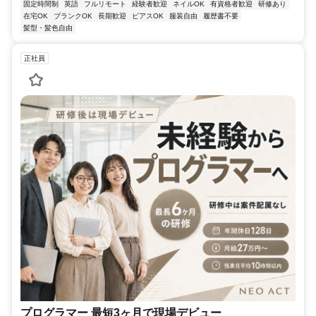
固定時間制
英語
フルリモート
経験者歓迎
ネイルOK
有資格者歓迎
研修あり
在宅OK
ブランクOK
長期歓迎
ピアスOK
服装自由
履歴書不要
髪型・髪色自由
正社員
プログラマー 最短3ヶ月で現場デビュー