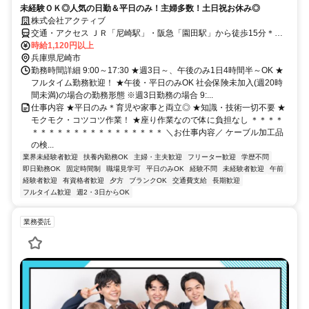
未経験ＯＫ◎人気の日勤＆平日のみ！主婦多数！土日祝お休み◎
株式会社アクティブ
交通・アクセス ＪＲ「尼崎駅」・阪急「園田駅」から徒歩15分＊交
通費規定支給★自転車通勤OK
時給1,120円以上
兵庫県尼崎市
勤務時間詳細 9:00～17:30 ★週3日～、午後のみ1日4時間半～OK ★
フルタイム勤務歓迎！ ★午後・平日のみOK 社会保険未加入(週20時
間未満)の場合の勤務形態 ※週3日勤務の場合 9:...
仕事内容 ★平日のみ＊育児や家事と両立◎ ★知識・技術一切不要 ★
モクモク・コツコツ作業！ ★座り作業なので体に負担なし ＊＊＊＊
＊＊＊＊＊＊＊＊＊＊＊＊＊＊＊＊ ＼お仕事内容／ ケーブル加工品
の検...
業界未経験者歓迎
扶養内勤務OK
主婦・主夫歓迎
フリーター歓迎
学歴不問
即日勤務OK
固定時間制
職場見学可
平日のみOK
経験不問
未経験者歓迎
午前
経験者歓迎
有資格者歓迎
夕方
ブランクOK
交通費支給
長期歓迎
フルタイム歓迎
週2・3日からOK
業務委託