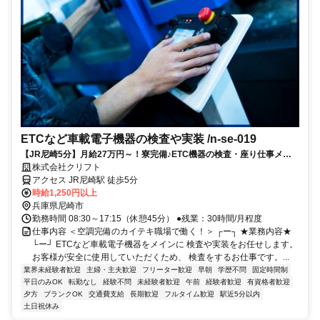
ETCなど車載電子機器の検査や実装 /n-se-019
【JR尼崎5分】月給27万円～！寮完備♪ETC機器の検査・座り仕事メイ
ン★未経験3日でマスター可能◎
株式会社クリフト
アクセス JR尼崎駅 徒歩5分
時給1,250円以上
兵庫県尼崎市
勤務時間 08:30～17:15（休憩45分） ●残業：30時間/月程度
仕事内容 ＜空調完備のカイテキ職場で働く！＞ ┌ー┐ ★業務内容★
└ー┘ ETCなど車載電子機器をメインに 検査や実装をお任せします。
お客様が安全に使用していただくため、 検査をするお仕事です。...
業界未経験者歓迎
主婦・主夫歓迎
フリーター歓迎
早朝
学歴不問
固定時間制
平日のみOK
転勤なし
経験不問
未経験者歓迎
午前
経験者歓迎
有資格者歓迎
夕方
ブランクOK
交通費支給
長期歓迎
フルタイム歓迎
駅近5分以内
土日祝休み