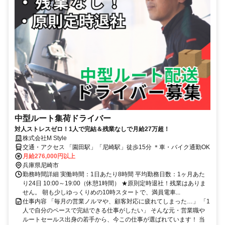
中型ルート集荷ドライバー
対人ストレスゼロ！1人で完結＆残業なしで月給27万超！
株式会社M Style
交通・アクセス 「園田駅」「尼崎駅」徒歩15分 ＊車・バイク通勤OK
月給276,000円以上
兵庫県尼崎市
勤務時間詳細 実働時間：1日あたり8時間 平均勤務日数：1ヶ月あた
り24日 10:00～19:00（休憩1時間） ★原則定時退社！残業はありま
せん。 朝も少しゆっくりめの10時スタートで、満員電車...
仕事内容 「毎月の営業ノルマや、顧客対応に疲れてしまった…」 「1
人で自分のペースで完結できる仕事がしたい」 そんな元・営業職や
ルートセールス出身の若手から、今この仕事が選ばれています！ 当