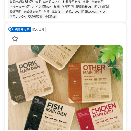
業界未経験者歓迎
短期（3ヵ月以内）
社員登用あり
主婦・主夫歓迎
フリーター歓迎
バイク通勤OK
短期
学歴不問
即日勤務OK
固定時間制
経験不問
未経験者歓迎
午前
残業なし
週払いOK
即日払いOK
夕方
ブランクOK
交通費支給
長期歓迎
契約社員