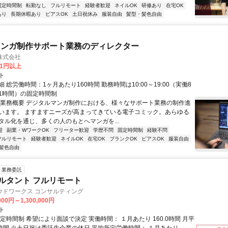
固定時間制
転勤なし
フルリモート
経験者歓迎
ネイルOK
研修あり
在宅OK
あり
長期休暇あり
ピアスOK
土日祝休み
服装自由
髪型・髪色自由
マンガ制作サポート業務のディレクター
株式会社
81円以上
ト
 総労働時間：1ヶ月あたり160時間 勤務時間は10:00～19:00（実働8
1時間）の固定時間制
〇業務概要 デジタルマンガ制作における、様々なサポート業務の制作進
います。 ますますニーズが高まってきている電子コミック。あらゆる
タル化を通じ、多くの人のもとへマンガを...
迎
副業・WワークOK
フリーター歓迎
学歴不問
固定時間制
経験不問
フルリモート
経験者歓迎
ネイルOK
在宅OK
ブランクOK
ピアスOK
服装自由
髪色自由
業務委託
ルタント フルリモート
ウドワークス コンサルティング
000円～1,300,000円
ト
定時間制 希望により面談で決定 実働時間： １月あたり 160.0時間 月平