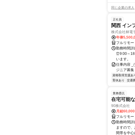
同じ企業の求人
正社員
関西 イン
株式会社林電
年俸5,500,
フルリモー
勤務時間詳細
⏰9:00～
います。
仕事内容 _/_
ジニア募集
資格取得支援あ
育休あり
交通
業務委託
在宅可能
90株式会社
月給60,00
フルリモー
勤務時間詳
ますので、お
間帯を中心に