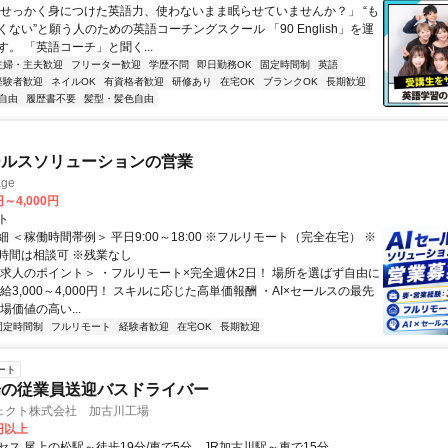
「せっかく身につけた英語力、使わないまま眠らせていませんか？」 “も
ない”と願う人のための英語コーチングスクール 「90 English」を運
。 「英語コーチ」と聞く...
主婦・主夫歓迎
フリーター歓迎
学歴不問
即日勤務OK
固定時間制
英語
経験者歓迎
ネイルOK
有資格者歓迎
研修あり
在宅OK
ブランクOK
長期歓迎
自由
履歴書不要
髪型・髪色自由
ールスソリューションの営業
ge
円～4,000円
ト
 ＜稼働時間帯例＞ 平日9:00～18:00 ※フルリモート（完全在宅） ※
時間は相談可 ※残業なし
＜求人のポイント＞ ・フルリモート×完全週休2日！ 場所を選ばず自由に
給3,000～4,000円！ スキルに応じた高単価報酬 ・AI×セールスの最先
場価値の高い...
固定時間制
フルリモート
経験者歓迎
在宅OK
長期歓迎
ート
場の従業員送迎バスドライバー
ェクト株式会社 加古川工場
0円以上
セス 尾上の松駅～徒歩19分/車で5分、JR加古川駅～車で15分