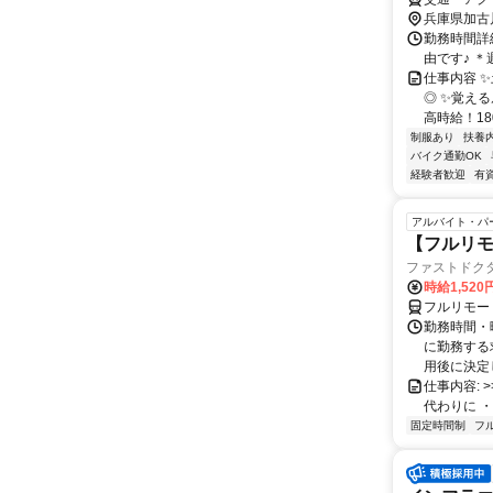
兵庫県加古
勤務時間詳細
由です♪ ＊
仕事内容 
◎ ✨覚え
高時給！180
制服あり
扶養
バイク通勤OK
経験者歓迎
有
アルバイト・パ
【フルリモ
ファストドク
時給1,52
フルリモー
勤務時間・
に勤務する
用後に決定し
仕事内容: >>
代わりに ・
固定時間制
フ