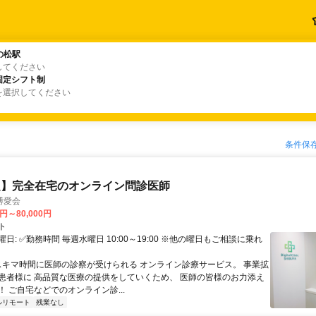
の松駅
の松駅
してください
固定シフト制
固定シフト制
を選択してください
条件保
定】完全在宅のオンライン問診医師
博愛会
0円～80,000円
ト
日: ✅勤務時間 毎週水曜日 10:00～19:00 ※他の曜日もご相談に乗れ
 スキマ時間に医師の診察が受けられる オンライン診療サービス。 事業拡
患者様に 高品質な医療の提供をしていくため、 医師の皆様のお力添え
 ご自宅などでのオンライン診...
ルリモート
残業なし