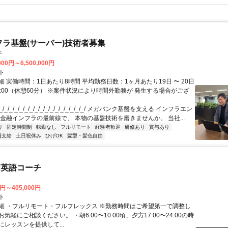
フラ基盤(サーバー)技術者募集
子
000円～6,500,000円
ト
 実働時間：1日あたり8時間 平均勤務日数：1ヶ月あたり19日 〜 20日
18:00（休憩60分） ※案件状況により時間外勤務が 発生する場合がござ
/_/_/_/_/_/_/_/_/_/_/_/_/_/_/_/_/ メガバンク基盤を支える インフラエン
 金融インフラの最前線で、 本物の基盤技術を磨きませんか。 当社...
り
固定時間制
転勤なし
フルリモート
経験者歓迎
研修あり
賞与あり
費支給
土日祝休み
ひげOK
髪型・髪色自由
な英語コーチ
0円～405,000円
ト
細 ・フルリモート・フルフレックス ※勤務時間はご希望第一で調整し
気軽にご相談ください。 ・朝6:00〜10:00頃、夕方17:00〜24:00の時
レッスンを提供して...