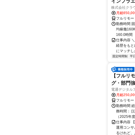
インフラエ
株式会社クラ
月給850,00
フルリモー
勤務時間 固
均稼働16
160.0時間
仕事内容 
経歴をもと
にマッチし
固定時間制
平
【フルリモ
グ・部門
電通デジタル
月給250,0
フルリモー
勤務時間 
務時間： [
（2025年
仕事内容 
運用コンサ
るけれど、