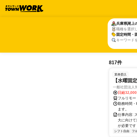
兵庫県
兵庫県
尾上
尾上
職種を選択
固定時間・
固定時間・
キーワード
817件
業務委託
【水曜固
一般社団法人
日給32,00
フルリモー
勤務時間・曜
ます。
仕事内容:
大に向けて
が必要です！
シフト自由
フ