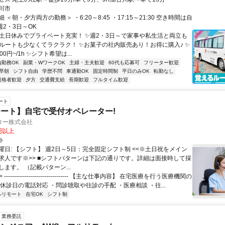
川市
 ＜朝・夕方両方の勤務＞ ・6:20～8:45 ・17:15～21:30 空き時間は自
週2・3日～OK
✨土日休みでプライベート充実！ ✨週2・3日～で家事や私生活と両立も
るルートも少なくてラクラク！ ✨お菓子の社内販売あり！お得に購入♪ ✨
0円~/1h ✨シフト希望は...
内勤務OK
副業・WワークOK
主婦・主夫歓迎
60代も応募可
フリーター歓迎
早朝
シフト自由
学歴不問
車通勤OK
固定時間制
平日のみOK
転勤なし
資格者歓迎
夕方
交通費支給
長期歓迎
フルタイム歓迎
ート
ート】自宅で受付オペレーター!
ター株式会社
0円以上
ト
曜日: 【シフト】 週2日～5日：完全固定シフト制 <<※土日祝をメイン
求人です※>> ■シフトパターンは下記の通りです。詳細は面接時して採
ます。 （記載パターン...
 -------------------------------- 【主な仕事内容】 在宅医療を行う医療機関の
休診日の電話対応 ・問診聴取や往診の手配 ・医療相談 ・往...
ルリモート
在宅OK
シフト制
業務委託