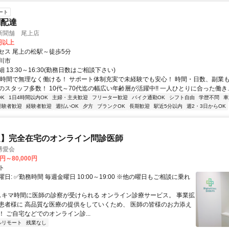
ート
聞配達
新聞舗 尾上店
0円以上
セス 尾上の松駅～徒歩5分
川市
 13:30～16:30(勤務日数はご相談下さい)
短時間で無理なく働ける！ サポート体制充実で未経験でも安心！ 時間・日数、副業も
スタッフ多数！ 10代～70代迄の幅広い年齢層が活躍中!! 一人ひとりに合った働き..
K
1日4時間以内OK
主婦・主夫歓迎
フリーター歓迎
バイク通勤OK
シフト自由
学歴不問
車
経験者歓迎
経験者歓迎
週払いOK
夕方
ブランクOK
長期歓迎
駅近5分以内
週2・3日からOK
定】完全在宅のオンライン問診医師
博愛会
0円～80,000円
ト
日: ✅勤務時間 毎週金曜日 10:00～19:00 ※他の曜日もご相談に乗れ
 スキマ時間に医師の診察が受けられる オンライン診療サービス。 事業拡
患者様に 高品質な医療の提供をしていくため、 医師の皆様のお力添え
 ご自宅などでのオンライン診...
ルリモート
残業なし