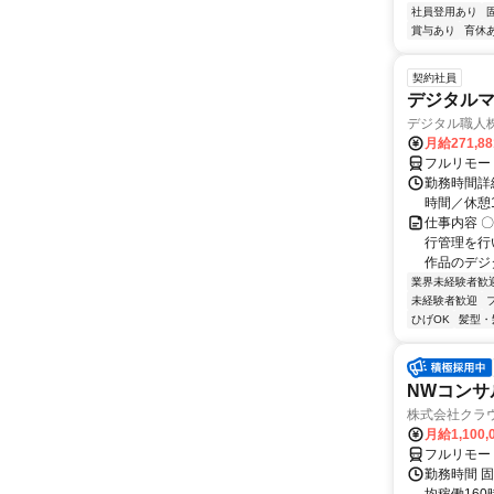
社員登用あり
賞与あり
育休
契約社員
デジタル
デジタル職人
月給271,8
フルリモー
勤務時間詳細
時間／休憩
仕事内容 
行管理を行
作品のデジ
業界未経験者歓
未経験者歓迎
ひげOK
髪型・
NWコンサ
株式会社クラ
月給1,100,
フルリモー
勤務時間 固