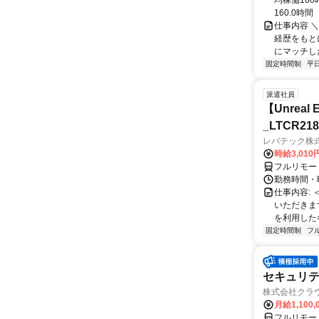
均稼働16
160.0時間
仕事内容 
経歴をもと
にマッチし
固定時間制
平
派遣社員
【Unre
_LTCR21
レバテック株
時給3,01
フルリモー
勤務時間・曜
仕事内容:
いただきます
を利用した各
固定時間制
フ
セキュリテ
株式会社クラ
月給1,100,
フルリモー