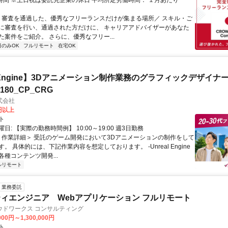
0時間 ※土日祝は委託先企業の休日 平均所定労働時間： １月あたり
＼ 審査を通過した、優秀なフリーランスだけが集まる場所／ スキル・ご
に審査を行い、通過された方だけに、 キャリアアドバイザーがあなた
た案件をご紹介。 さらに、優秀なフリー...
日のみOK
フルリモート
在宅OK
al Engine】3Dアニメーション制作業務のグラフィックデザイナ
8180_CP_CRG
式会社
0円以上
ト
日: 【実際の勤務時間例】 10:00～19:00 週3日勤務
 ＜作業詳細＞ 受託のゲーム開発において3Dアニメーションの制作をして
。 具体的には、下記作業内容を想定しております。 -Unreal Engine
種コンテンツ開発...
ルリモート
業務委託
ィエンジニア Webアプリケーション フルリモート
ウドワークス コンサルティング
000円～1,300,000円
ト