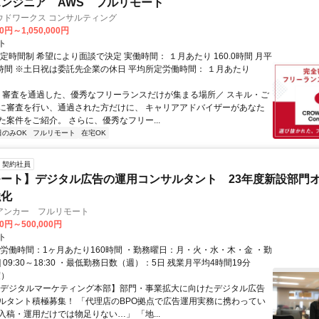
ンジニア AWS フルリモート
ウドワークス コンサルティング
0円～1,050,000円
ト
定時間制 希望により面談で決定 実働時間： １月あたり 160.0時間 月平
0時間 ※土日祝は委託先企業の休日 平均所定労働時間： １月あたり
＼ 審査を通過した、優秀なフリーランスだけが集まる場所／ スキル・ご
に審査を行い、通過された方だけに、 キャリアアドバイザーがあなた
た案件をご紹介。 さらに、優秀なフリー...
日のみOK
フルリモート
在宅OK
契約社員
ート】デジタル広告の運用コンサルタント 23年度新設部門
強化
アンカー フルリモート
00円～500,000円
ト
総労働時間：1ヶ月あたり160時間 ・勤務曜日：月・火・水・木・金 ・勤
1] 09:30～18:30 ・最低勤務日数（週）：5日 残業月平均4時間19分
度）
【デジタルマーケティング本部】部門・事業拡大に向けたデジタル広告
ルタント積極募集！ 「代理店のBPO拠点で広告運用実務に携わってい
入稿・運用だけでは物足りない…」 「地...