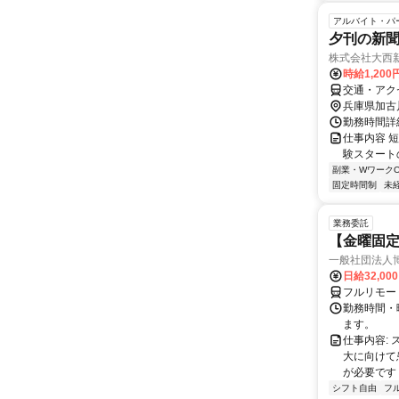
アルバイト・パ
夕刊の新
株式会社大西
時給1,20
交通・アク
兵庫県加古
勤務時間詳細
仕事内容 
験スタートの
副業・WワークO
固定時間制
未
業務委託
【金曜固
一般社団法人
日給32,00
フルリモー
勤務時間・曜
ます。
仕事内容:
大に向けて
が必要です！
シフト自由
フ