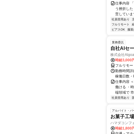
仕事内容 
う挫折したく
営しています
社員登用あり
フルリモート
ピアスOK
服装
業務委託
自社AIセ
株式会社Algoa
時給3,000
フルリモー
勤務時間詳細
稼働日数・
仕事内容 
働ける ・時
端領域で 市
社員登用あり
アルバイト・パ
お菓子工
ハマダコンフ
時給1,80
交通・アク