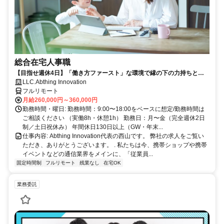
総合在宅人事職
【目指せ週休4日】「働き方ファースト」な環境で縁の下の力持ちとし
て活躍する人事ポジション｜20代30代活躍中
LLC.Abthing Innovation
フルリモート
月給260,000円～360,000円
勤務時間・曜日: 勤務時間：9:00〜18:00をベースに想定/勤務時間は
ご相談ください （実働8h・休憩1h） 勤務日：月〜金（完全週休2日
制／土日祝休み） 年間休日130日以上（GW・年末...
仕事内容: Abthing Innovation代表の西山です。 弊社の求人をご覧い
ただき、ありがとうございます。 . 私たちは今、携帯ショップや携帯
イベントなどの通信業界をメインに、「従業員...
固定時間制
フルリモート
残業なし
在宅OK
業務委託