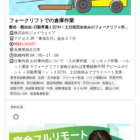
フォークリフトでの倉庫作業
髪色・髭自由♪日勤専属１日7H！土日祝完全休みのフォークリフト作
業！
株式会社ジェイウェイブ
アクセス JR『東加古川』徒歩３７分
時給1,400円
兵庫県加古川市
勤務時間 09：00～17：00
仕事内容 お仕事内容について ・入出庫作業 ・ピッキング作業 ・パレ
ット運送 ※フォークリフト資格があれば実務経験不問 アピールポイ
ント ＜日勤専属！＞ ＜１日7H、土日祝休みでプライベート充実...
業界未経験者歓迎
主婦・主夫歓迎
フリーター歓迎
バイク通勤OK
学歴不問
車通勤OK
即日勤務OK
固定時間制
職場見学可
平日のみOK
転勤なし
経験不問
未経験者歓迎
午前
経験者歓迎
ネイルOK
残業なし
週払いOK
即日払いOK
有資格者歓迎
契約社員