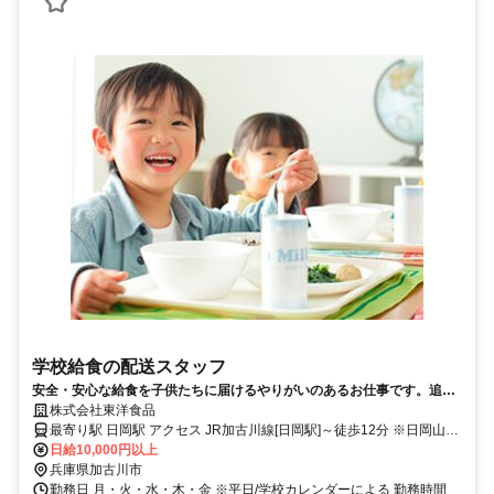
学校給食の配送スタッフ
安全・安心な給食を子供たちに届けるやりがいのあるお仕事です。追加
大募集致します。
株式会社東洋食品
最寄り駅 日岡駅 アクセス JR加古川線[日岡駅]～徒歩12分 ※日岡山市
民プール近く
日給10,000円以上
兵庫県加古川市
勤務日 月・火・水・木・金 ※平日/学校カレンダーによる 勤務時間