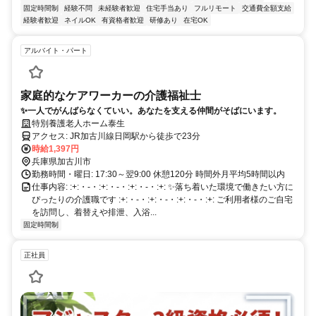
固定時間制
経験不問
未経験者歓迎
住宅手当あり
フルリモート
交通費全額支給
経験者歓迎
ネイルOK
有資格者歓迎
研修あり
在宅OK
アルバイト・パート
家庭的なケアワーカーの介護福祉士
✨一人でがんばらなくていい。あなたを支える仲間がそばにいます。
特別養護老人ホーム泰生
アクセス: JR加古川線日岡駅から徒歩で23分
時給1,397円
兵庫県加古川市
勤務時間・曜日: 17:30～翌9:00 休憩120分 時間外月平均5時間以内
仕事内容: :+:・-・:+:・-・:+:・-・:+: ✨落ち着いた環境で働きたい方に
ぴったりの介護職です :+:・-・:+:・-・:+:・-・:+: ご利用者様のご自宅
を訪問し、着替えや排泄、入浴...
固定時間制
正社員