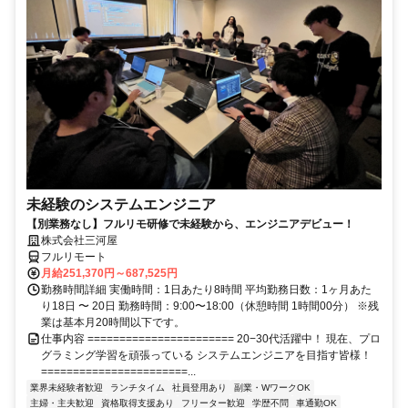
未経験のシステムエンジニア
【別業務なし】フルリモ研修で未経験から、エンジニアデビュー！
株式会社三河屋
フルリモート
月給251,370円～687,525円
勤務時間詳細 実働時間：1日あたり8時間 平均勤務日数：1ヶ月あた
り18日 〜 20日 勤務時間：9:00〜18:00（休憩時間 1時間00分） ※残
業は基本月20時間以下です。
仕事内容 ======================= 20−30代活躍中！ 現在、プロ
グラミング学習を頑張っている システムエンジニアを目指す皆様！
=======================...
業界未経験者歓迎
ランチタイム
社員登用あり
副業・WワークOK
主婦・主夫歓迎
資格取得支援あり
フリーター歓迎
学歴不問
車通勤OK