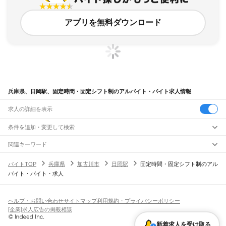
アプリを無料ダウンロード
兵庫県、日岡駅、固定時間・固定シフト制のアルバイト・バイト求人情報
求人の詳細を表示
条件を追加・変更して検索
市区町村を追加・変更
関連キーワード
完全在宅ワーク 全国
シール貼り 在宅
現在地周辺
ガチャガチャ
犬カフェ
兵庫県
駅を追加・変更
バイトTOP
兵庫県
加古川市
日岡駅
固定時間・固定シフト制のアル
兵庫県
すべて
バイト・バイト・求人
神戸市
すべて
職種を追加・変更
JR神戸線(大阪～神戸)
東灘区
灘区
兵庫区
長田区
須磨区
垂水区
北区
中央区
西区
尼崎駅
立花駅
甲子園口駅
西宮駅
さくら夙川駅
芦屋駅
甲南山手駅
摂津本山駅
住吉駅
飲食・フードサービス
姫路市
尼崎市
明石市
西宮市
洲本市
芦屋市
伊丹市
相生市
豊岡市
加古川市
赤穂市
特徴を追加・変更
六甲道駅
摩耶駅
灘駅
三ノ宮駅
元町駅
神戸駅
飲食・フードサービス
すべて
ヘルプ・お問い合わせ
サイトマップ
利用規約・プライバシーポリシー
西脇市
宝塚市
三木市
高砂市
川西市
小野市
三田市
加西市
丹波篠山市
養父市
ホールスタッフ
キッチンスタッフ
皿洗い・洗い場
精肉・鮮魚加工
給食調理
人気
[企業]求人広告の掲載相談
JR神戸線(神戸～姫路)
丹波市
南あわじ市
朝来市
淡路市
宍粟市
加東市
たつの市
川辺郡
多可郡
加古郡
雇用形態を追加・変更
パン屋（ベーカリー）
フードカウンター販売員
バー（BAR）・バーテンダー
日払いOK
高校生歓迎
学生歓迎
深夜の仕事
髪型・髪色自由
ひげOK
ネイルOK
神戸駅
兵庫駅
新長田駅
鷹取駅
須磨海浜公園駅
須磨駅
塩屋駅
垂水駅
舞子駅
朝霧駅
神崎郡
揖保郡
赤穂郡
佐用郡
美方郡
新着求人を受け取る
飲食店補助（開店・閉店準備）
飲食店（店長・マネージャー）
ピアスOK
アルバイト・パート
履歴書不要
オープニングスタッフ
留学生・外国人活躍中