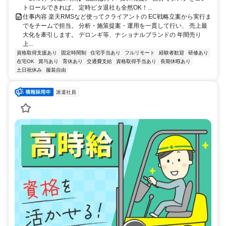
トロールできれば、 定時ピタ退社も全然OK！...
仕事内容 楽天RMSなど使ってクライアントの EC戦略立案から実行ま
でをチームで担当。 分析・施策提案・運用を一貫して行い、 売上最
大化を牽引します。 デロンギ等、ナショナルブランドの 年間売り
上...
資格取得支援あり
固定時間制
住宅手当あり
フルリモート
経験者歓迎
研修あり
在宅OK
賞与あり
育休あり
交通費支給
資格取得手当あり
長期休暇あり
土日祝休み
服装自由
派遣社員