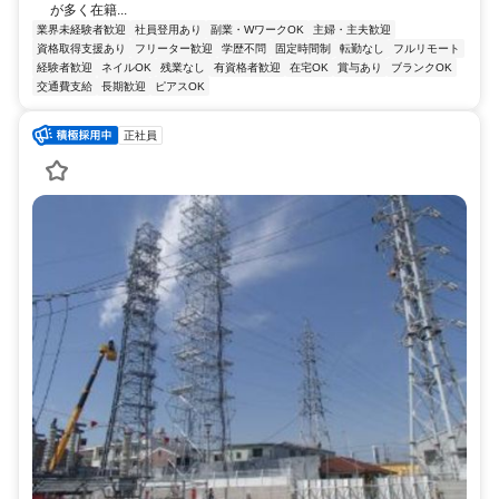
が多く在籍...
業界未経験者歓迎
社員登用あり
副業・WワークOK
主婦・主夫歓迎
資格取得支援あり
フリーター歓迎
学歴不問
固定時間制
転勤なし
フルリモート
経験者歓迎
ネイルOK
残業なし
有資格者歓迎
在宅OK
賞与あり
ブランクOK
交通費支給
長期歓迎
ピアスOK
正社員