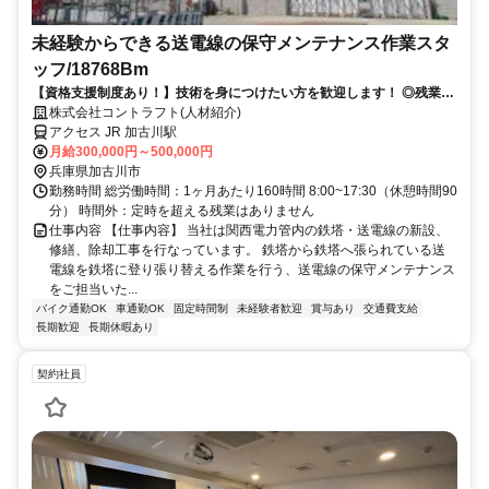
未経験からできる送電線の保守メンテナンス作業スタ
ッフ/18768Bm
【資格支援制度あり！】技術を身につけたい方を歓迎します！ ◎残業ほ
ぼなし！プライベートも大切にできる環境です。
株式会社コントラフト(人材紹介)
アクセス JR 加古川駅
月給300,000円～500,000円
兵庫県加古川市
勤務時間 総労働時間：1ヶ月あたり160時間 8:00~17:30（休憩時間90
分） 時間外：定時を超える残業はありません
仕事内容 【仕事内容】 当社は関西電力管内の鉄塔・送電線の新設、
修繕、除却工事を行なっています。 鉄塔から鉄塔へ張られている送
電線を鉄塔に登り張り替える作業を行う、送電線の保守メンテナンス
をご担当いた...
バイク通勤OK
車通勤OK
固定時間制
未経験者歓迎
賞与あり
交通費支給
長期歓迎
長期休暇あり
契約社員