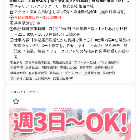
日勤のみ｜土日祝休み｜毎月安定収入の月給制｜無期雇用派遣（正社
員）
キャリアリンクファクトリー株式会社 姫路本社
アクセス 東加古川駅より車で7分＊車通勤相談OK（無料駐車場有）
月給240,000円～350,000円
兵庫県加古川市
勤務時間 実働時間：7時間45分/日 平均勤務日数：1ヶ月あたり18日
～22日 8:00～16:30 休憩45分 日勤のみ
仕事内容 【無期雇用派遣だから長期で働ける】 ■仕事内容■ 缶製品の
製造ラインのサポート作業をお任せします。 ＊蓋の供給や検缶、箱
詰め ＊包装、梱包 ＊フォークリフトでの荷積み作業 手順通りの繰り
返...
制服あり
業界未経験者歓迎
無期雇用派遣
フリーター歓迎
バイク通勤OK
学歴不問
車通勤OK
固定時間制
平日のみOK
経験不問
未経験者歓迎
経験者歓迎
有資格者歓迎
賞与あり
ブランクOK
交通費支給
長期歓迎
フルタイム歓迎
土日祝休み
友達と応募OK
アルバイト・パート