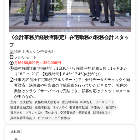
《会計事務所経験者限定》在宅勤務の税務会計スタッ
フ
税理士法人シン中央会計
フルリモート
月給280,000円～350,000円
勤務時間詳細 実働時間：1日あたり8時間 平均勤務日数：1ヶ月あた
り18日 〜 21日 【勤務時間】8:45~17:45(休憩60分)
仕事内容 完全在宅勤務(フルリモート)で、会計データのチェックや顧
客対応、決算書や申告書の作成業務を行っていただきます。 社内の
業務はクラウドサーバー内で完結でき、顧客対応はチャットやメール
が中心なの...
主婦・主夫歓迎
資格取得支援あり
固定時間制
転勤なし
フルリモート
交通費全額支給
経験者歓迎
ネイルOK
有資格者歓迎
研修あり
在宅OK
賞与あり
ブランクOK
育休あり
交通費支給
長期歓迎
駅近5分以内
資格取得手当あり
ピアスOK
土日祝休み
正社員