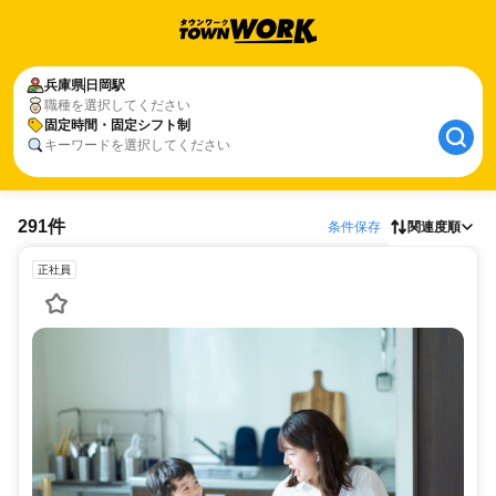
兵庫県
日岡駅
職種を選択してください
固定時間・固定シフト制
キーワードを選択してください
291件
条件保存
関連度順
正社員