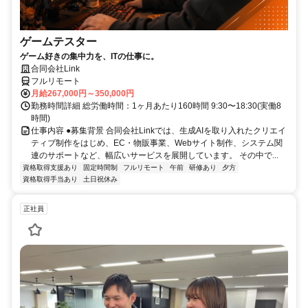
ゲームテスター
ゲーム好きの集中力を、ITの仕事に。
合同会社Link
フルリモート
月給267,000円～350,000円
勤務時間詳細 総労働時間：1ヶ月あたり160時間 9:30〜18:30(実働8
時間)
仕事内容 ●募集背景 合同会社Linkでは、生成AIを取り入れたクリエイ
ティブ制作をはじめ、EC・物販事業、Webサイト制作、システム関
連のサポートなど、幅広いサービスを展開しています。 その中で...
資格取得支援あり
固定時間制
フルリモート
午前
研修あり
夕方
資格取得手当あり
土日祝休み
正社員