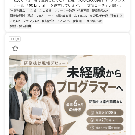
クール 「90 English」を運営しています。 「英語コーチ」と聞く...
社員登用あり
主婦・主夫歓迎
フリーター歓迎
学歴不問
即日勤務OK
固定時間制
英語
フルリモート
経験者歓迎
ネイルOK
有資格者歓迎
研修あり
在宅OK
ブランクOK
長期歓迎
ピアスOK
服装自由
履歴書不要
髪型・髪色自由
正社員