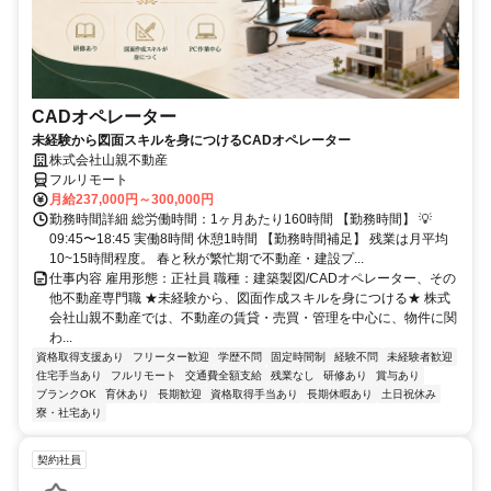
CADオペレーター
未経験から図面スキルを身につけるCADオペレーター
株式会社山親不動産
フルリモート
月給237,000円～300,000円
勤務時間詳細 総労働時間：1ヶ月あたり160時間 【勤務時間】 💡
09:45〜18:45 実働8時間 休憩1時間 【勤務時間補足】 残業は月平均
10~15時間程度。 春と秋が繁忙期で不動産・建設プ...
仕事内容 雇用形態：正社員 職種：建築製図/CADオペレーター、その
他不動産専門職 ★未経験から、図面作成スキルを身につける★ 株式
会社山親不動産では、不動産の賃貸・売買・管理を中心に、物件に関
わ...
資格取得支援あり
フリーター歓迎
学歴不問
固定時間制
経験不問
未経験者歓迎
住宅手当あり
フルリモート
交通費全額支給
残業なし
研修あり
賞与あり
ブランクOK
育休あり
長期歓迎
資格取得手当あり
長期休暇あり
土日祝休み
寮・社宅あり
契約社員