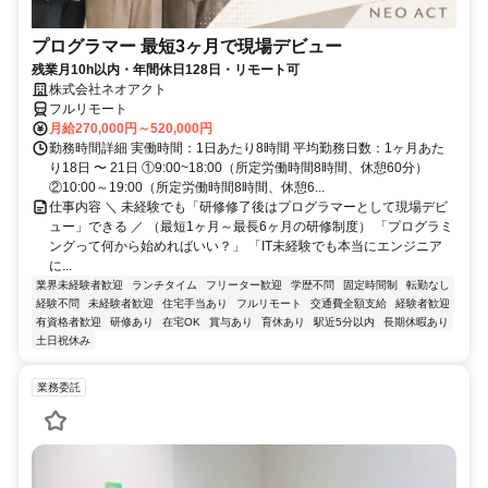
プログラマー 最短3ヶ月で現場デビュー
残業月10h以内・年間休日128日・リモート可
株式会社ネオアクト
フルリモート
月給270,000円～520,000円
勤務時間詳細 実働時間：1日あたり8時間 平均勤務日数：1ヶ月あた
り18日 〜 21日 ①9:00~18:00（所定労働時間8時間、休憩60分）
②10:00～19:00（所定労働時間8時間、休憩6...
仕事内容 ＼ 未経験でも「研修修了後はプログラマーとして現場デビ
ュー」できる ／ （最短1ヶ月～最長6ヶ月の研修制度） 「プログラミ
ングって何から始めればいい？」 「IT未経験でも本当にエンジニア
に...
業界未経験者歓迎
ランチタイム
フリーター歓迎
学歴不問
固定時間制
転勤なし
経験不問
未経験者歓迎
住宅手当あり
フルリモート
交通費全額支給
経験者歓迎
有資格者歓迎
研修あり
在宅OK
賞与あり
育休あり
駅近5分以内
長期休暇あり
土日祝休み
業務委託