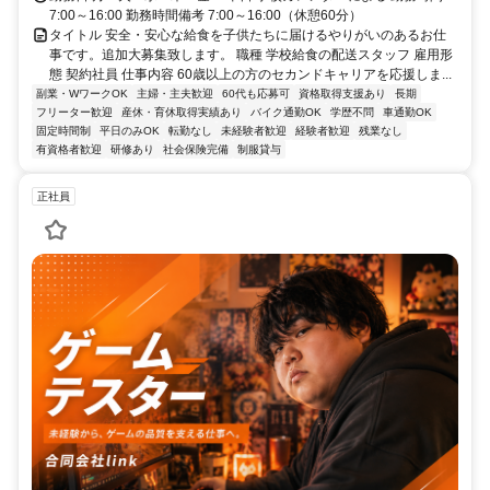
7:00～16:00 勤務時間備考 7:00～16:00（休憩60分）
タイトル 安全・安心な給食を子供たちに届けるやりがいのあるお仕
事です。追加大募集致します。 職種 学校給食の配送スタッフ 雇用形
態 契約社員 仕事内容 60歳以上の方のセカンドキャリアを応援しま...
副業・WワークOK
主婦・主夫歓迎
60代も応募可
資格取得支援あり
長期
フリーター歓迎
産休・育休取得実績あり
バイク通勤OK
学歴不問
車通勤OK
固定時間制
平日のみOK
転勤なし
未経験者歓迎
経験者歓迎
残業なし
有資格者歓迎
研修あり
社会保険完備
制服貸与
正社員