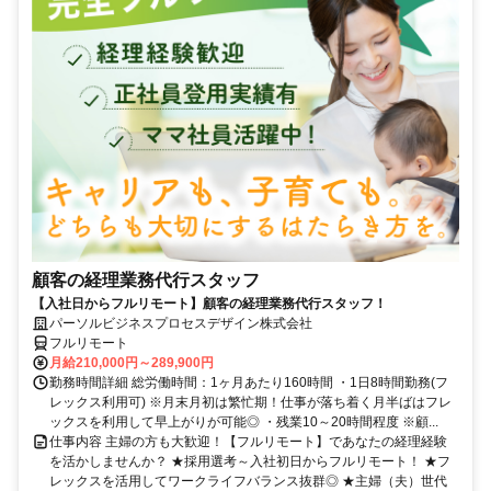
顧客の経理業務代行スタッフ
【入社日からフルリモート】顧客の経理業務代行スタッフ！
パーソルビジネスプロセスデザイン株式会社
フルリモート
月給210,000円～289,900円
勤務時間詳細 総労働時間：1ヶ月あたり160時間 ・1日8時間勤務(フ
レックス利用可) ※月末月初は繁忙期！仕事が落ち着く月半ばはフレ
ックスを利用して早上がりが可能◎ ・残業10～20時間程度 ※顧...
仕事内容 主婦の方も大歓迎！【フルリモート】であなたの経理経験
を活かしませんか？ ★採用選考～入社初日からフルリモート！ ★フ
レックスを活用してワークライフバランス抜群◎ ★主婦（夫）世代