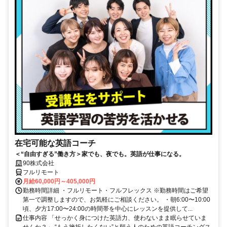
在宅可能な英語コーチ
＜“自由すぎる”働き方＞家でも、夜でも。英語が仕事になる。
90株式会社
フルリモート
月給60,000円～405,000円
勤務時間詳細 ・フルリモート・フルフレックス ※勤務時間はご希望
第一で調整しますので、お気軽にご相談ください。 ・朝6:00〜10:00
頃、夕方17:00〜24:00の時間帯を中心にレッスンを提供して...
仕事内容 「せっかく身につけた英語力、使わないまま眠らせていま
せんか？」 “もう挫折したくない”と願う人のための英語コーチングス