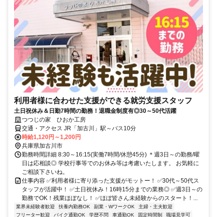
利用者様に合わせた支援ができる就労支援スタッフ
土日祝休み＆日勤7時間の勤務！退職金制度有◎30～50代活躍
つつじの家 ひおか工房
交通・アクセス JR「加古川」駅～バス10分
時給1,120円～1,200円
兵庫県加古川市
勤務時間詳細 8:30～16:15(実働7時間/休憩45分) ＊週3日～の勤務/曜
日は応相談◎ 学校行事等でのお休み等は考慮いたします。 お気軽に
ご相談下さいね。
仕事内容 ✅利用者様に寄り添った支援がモットー！ ✅30代～50代ス
タッフが活躍中！ ✅土日祝休み！16時15分までの業務◎ ✅週3日～の
勤務でOK！残業ほぼなし！ ✅ほぼ皆さん未経験からのスタート！...
業界未経験者歓迎
扶養内勤務OK
副業・WワークOK
主婦・主夫歓迎
フリーター歓迎
バイク通勤OK
学歴不問
車通勤OK
固定時間制
職場見学可