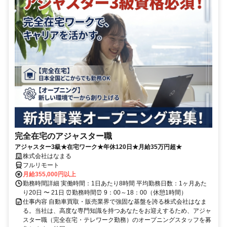
完全在宅のアジャスター職
アジャスター3級★在宅ワーク★年休120日★月給35万円超★
株式会社はなまる
フルリモート
月給355,000円以上
勤務時間詳細 実働時間：1日あたり8時間 平均勤務日数：1ヶ月あた
り20日 〜 21日 ⏰勤務時間⏰ 9：00～18：00（休憩1時間）
仕事内容 自動車買取・販売業界で強固な基盤を誇る株式会社はなま
る。当社は、高度な専門知識を持つあなたをお迎えするため、アジャ
スター職（完全在宅・テレワーク勤務）のオープニングスタッフを募