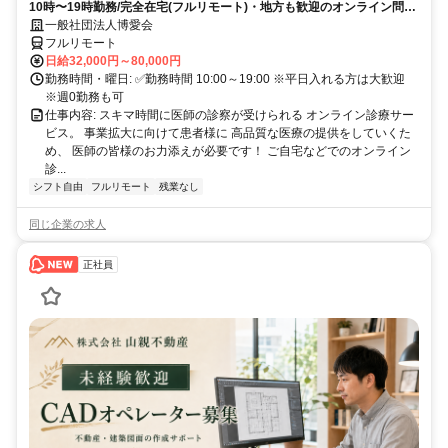
10時〜19時勤務/完全在宅(フルリモート)・地方も歓迎のオンライン問診
業務
一般社団法人博愛会
フルリモート
日給32,000円～80,000円
勤務時間・曜日: ✅勤務時間 10:00～19:00 ※平日入れる方は大歓迎
※週0勤務も可
仕事内容: スキマ時間に医師の診察が受けられる オンライン診療サー
ビス。 事業拡大に向けて患者様に 高品質な医療の提供をしていくた
め、 医師の皆様のお力添えが必要です！ ご自宅などでのオンライン
診...
シフト自由
フルリモート
残業なし
同じ企業の求人
正社員