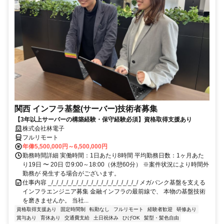
関西 インフラ基盤(サーバー)技術者募集
【3年以上サーバーの構築経験・保守経験必須】資格取得支援あり
株式会社林電子
フルリモート
年俸5,500,000円～6,500,000円
勤務時間詳細 実働時間：1日あたり8時間 平均勤務日数：1ヶ月あた
り19日 〜 20日 ⏰9:00～18:00（休憩60分） ※案件状況により時間外
勤務が 発生する場合がございます。
仕事内容 _/_/_/_/_/_/_/_/_/_/_/_/_/_/_/_/_/_/ メガバンク基盤を支える
インフラエンジニア募集 金融インフラの最前線で、 本物の基盤技術
を磨きませんか。 当社...
資格取得支援あり
固定時間制
転勤なし
フルリモート
経験者歓迎
研修あり
賞与あり
育休あり
交通費支給
土日祝休み
ひげOK
髪型・髪色自由