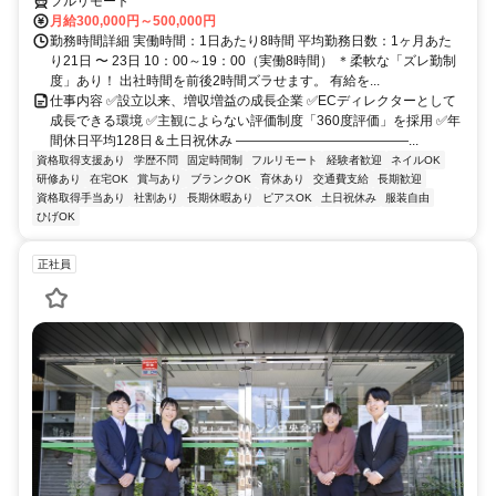
フルリモート
月給300,000円～500,000円
勤務時間詳細 実働時間：1日あたり8時間 平均勤務日数：1ヶ月あた
り21日 〜 23日 10：00～19：00（実働8時間） ＊柔軟な「ズレ勤制
度」あり！ 出社時間を前後2時間ズラせます。 有給を...
仕事内容 ✅設立以来、増収増益の成長企業 ✅ECディレクターとして
成長できる環境 ✅主観によらない評価制度「360度評価」を採用 ✅年
間休日平均128日＆土日祝休み ―――――――――――――...
資格取得支援あり
学歴不問
固定時間制
フルリモート
経験者歓迎
ネイルOK
研修あり
在宅OK
賞与あり
ブランクOK
育休あり
交通費支給
長期歓迎
資格取得手当あり
社割あり
長期休暇あり
ピアスOK
土日祝休み
服装自由
ひげOK
正社員