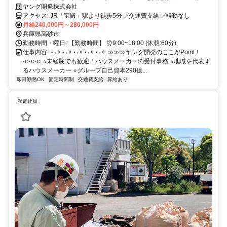
顔」として活躍する受付事務スタッフ募集！】
ヤング開発株式会社
アクセス: JR「宝殿」駅より徒歩5分 ✅️交通費支給 ✅️転勤なし
月給240,000円～280,000円
兵庫県高砂市
勤務時間・曜日: 【勤務時間】 ⏰️9:00~18:00 (休憩:60分)
仕事内容: ⋆˖✧⋆˖✧⋆˖✧⋆˖✧⋆˖✧ ≫≫≫ヤング開発のここがPoint！
≪≪≪ ⭐️未経験でも歓迎！ハウスメーカーの受付事務 ⭐️地域を代表す
るハウスメーカー ⭐️グループ自己資本290億...
即日勤務OK
固定時間制
交通費支給
昇給あり
派遣社員