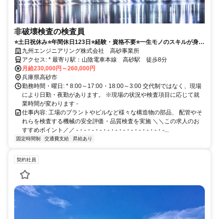
非破壊検査の検査員
⭐土日祝休み⭐年間休日123日⭐経験・資格不要⭐一生モノのスキルが身に
つく⭐男女共に活躍中
九州エンジニアリング株式会社 高砂事業所
アクセス: * 最寄り駅：山陰電車本線 高砂駅 徒歩8分
月給230,000円～260,000円
兵庫県高砂市
勤務時間・曜日: * 8:00～17:00・18:00～3:00 交代制ではなく、現場
により日勤・夜勤があります。 ※現場の状況や検査項目に応じて就
業時間が変わります -
仕事内容: 工場のプラントやビルなど様々な構造物の部品、 配管やそ
れらを検査する機械の安全評価・品質検査を実施 ＼＼この求人のお
すすめポイント／／ -・-・-・-・-・-・-・-・-・-・-・-...
固定時間制
交通費支給
昇給あり
契約社員