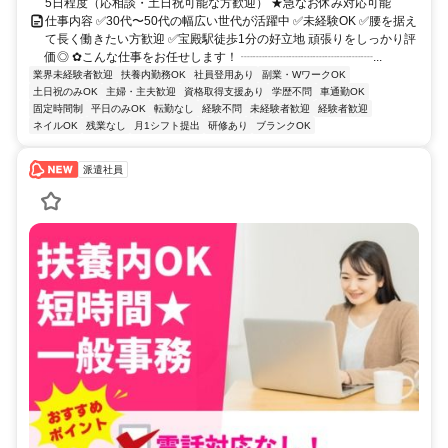
5日程度（応相談・土日祝可能な方歓迎） ★急なお休み対応可能
仕事内容 ✅30代〜50代の幅広い世代が活躍中 ✅未経験OK ✅腰を据え
て長く働きたい方歓迎 ✅宝殿駅徒歩1分の好立地 頑張りをしっかり評
価◎ ✿こんな仕事をお任せします！ ┈┈┈┈┈┈┈┈┈┈┈...
業界未経験者歓迎
扶養内勤務OK
社員登用あり
副業・WワークOK
土日祝のみOK
主婦・主夫歓迎
資格取得支援あり
学歴不問
車通勤OK
固定時間制
平日のみOK
転勤なし
経験不問
未経験者歓迎
経験者歓迎
ネイルOK
残業なし
月1シフト提出
研修あり
ブランクOK
派遣社員