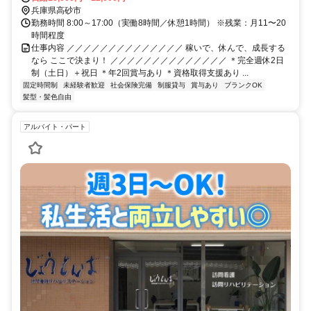
兵庫県高砂市
す ※転勤なし
勤務時間 8:00～17:00（実働8時間／休憩1時間） ※残業：月11〜20
時間程度
仕事内容 ／／／／／／／／／／／／／／ 稼いで、休んで、成長する
なら ここで決まり！ ／／／／／／／／／／／／／／ ＊完全週休2日
制（土日）＋祝日 ＊年2回賞与あり ＊資格取得支援あり ...
固定時間制
未経験者歓迎
社会保険完備
制服貸与
賞与あり
ブランクOK
髪型・髪色自由
アルバイト・パート