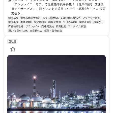
「アンソレイエ・モア」で児童指導員を募集！ 【仕事内容】 放課後
等デイサービスにて 障がいのある児童（小学生～高校3年生)への療育
支援を...
制服あり
業界未経験者歓迎
扶養内勤務OK
1日4時間以内OK
フリーター歓迎
学歴不問
車通勤OK
固定時間制
職場見学可
平日のみOK
経験者歓迎
残業なし
有資格者歓迎
ブランクOK
交通費支給
長期歓迎
フルタイム歓迎
週2・3日からOK
土日祝休み
髪型・髪色自由
正社員