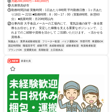
月給280,000円～440,000円
兵庫県高砂市
勤務時間詳細 実働時間：1日あたり8時間 平均勤務日数：1ヶ月あた
り18日 〜 22日 ■勤務時間：8：00～17：00（実動8時間、休憩60
分） ■残業時間：月20時間以内
仕事内容 大手食品メーカーの工場内にて、 電気設備の保守・保全業
務をお任せします。 安定した稼働を支える重要なポジションで、 こ
れまでのご経験や資格を活かして ご活躍いただけます。 ＜活かせる
資格条...
制服あり
業界未経験者歓迎
フリーター歓迎
バイク通勤OK
学歴不問
車通勤OK
固定時間制
職場見学可
経験不問
未経験者歓迎
経験者歓迎
有資格者歓迎
ブランクOK
交通費支給
長期歓迎
土日祝休み
派遣社員