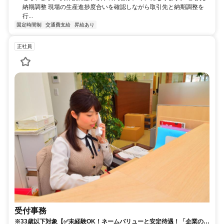
納期調整 現場の生産進捗度合いを確認しながら取引先と納期調整を
行...
固定時間制
交通費支給
昇給あり
正社員
受付事務
※33歳以下対象【✅️未経験OK！ネームバリューと安定待遇！「企業の