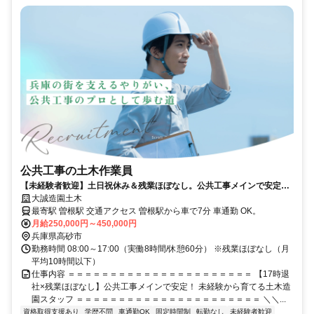
公共工事の土木作業員
【未経験者歓迎】土日祝休み＆残業ほぼなし。公共工事メインで安定感
抜群！
大誠造園土木
最寄駅 曽根駅 交通アクセス 曽根駅から車で7分 車通勤 OK。
月給250,000円～450,000円
兵庫県高砂市
勤務時間 08:00～17:00（実働8時間/休憩60分） ※残業ほぼなし（月
平均10時間以下）
仕事内容 ＝＝＝＝＝＝＝＝＝＝＝＝＝＝＝＝＝＝＝＝＝＝ 【17時退
社×残業ほぼなし】公共工事メインで安定！ 未経験から育てる土木造
園スタッフ ＝＝＝＝＝＝＝＝＝＝＝＝＝＝＝＝＝＝＝＝＝＝ ＼＼...
資格取得支援あり
学歴不問
車通勤OK
固定時間制
転勤なし
未経験者歓迎