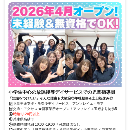
小学生中心の放課後等デイサービスでの児童指導員
「知識をつけたい」そんな理由も大歓迎◎午後勤務＆土日祝休み◎
児童発達支援・放課後デイサービス アンソレイエ・モア
交通・アクセス ★新事業所オープン！アンソレイエ宝殿より徒歩5分
★『宝殿駅』より徒歩で25分/車で6分
時給1,120円以上
兵庫県高砂市
勤務時間詳細 10:00~19:00 ＊残業ほぼなし
仕事内容 ＼「児童発達支援＋放課後等デイ」の事業所／ 新事業所