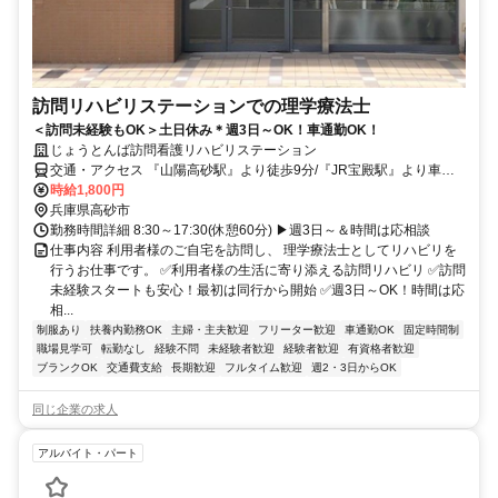
訪問リハビリステーションでの理学療法士
＜訪問未経験もOK＞土日休み＊週3日～OK！車通勤OK！
じょうとんば訪問看護リハビリステーション
交通・アクセス 『山陽高砂駅』より徒歩9分/『JR宝殿駅』より車で
13分/加古川駅より車で15分
時給1,800円
兵庫県高砂市
勤務時間詳細 8:30～17:30(休憩60分) ▶週3日～＆時間は応相談
仕事内容 利用者様のご自宅を訪問し、 理学療法士としてリハビリを
行うお仕事です。 ✅利用者様の生活に寄り添える訪問リハビリ ✅訪問
未経験スタートも安心！最初は同行から開始 ✅週3日～OK！時間は応
相...
制服あり
扶養内勤務OK
主婦・主夫歓迎
フリーター歓迎
車通勤OK
固定時間制
職場見学可
転勤なし
経験不問
未経験者歓迎
経験者歓迎
有資格者歓迎
ブランクOK
交通費支給
長期歓迎
フルタイム歓迎
週2・3日からOK
同じ企業の求人
アルバイト・パート