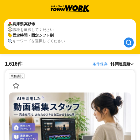
兵庫県
兵庫県
高砂市
高砂市
職種を選択してください
固定時間・固定シフト制
固定時間・固定シフト制
キーワードを選択してください
1,616件
条件保存
関連度順
業務委託