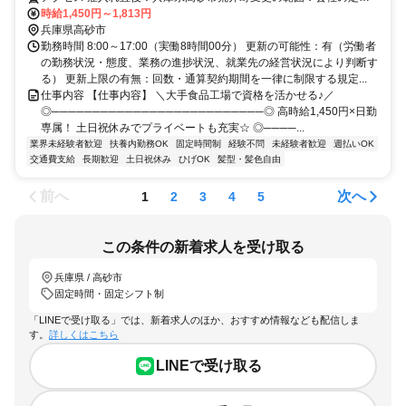
る就業場所＼アクセス／山陽電車「荒井駅」より徒歩15分＼通勤備考
時給1,450円～1,813円
／山陽電車「荒井駅」より徒歩15分
兵庫県高砂市
勤務時間 8:00～17:00（実働8時間00分） 更新の可能性：有（労働者
の勤務状況・態度、業務の進捗状況、就業先の経営状況により判断す
る） 更新上限の有無：回数・通算契約期間を一律に制限する規定...
仕事内容 【仕事内容】 ＼大手食品工場で資格を活かせる♪／
◎──────────────────────────◎ 高時給1,450円×日勤
専属！ 土日祝休みでプライベートも充実☆ ◎────...
業界未経験者歓迎
扶養内勤務OK
固定時間制
経験不問
未経験者歓迎
週払いOK
交通費支給
長期歓迎
土日祝休み
ひげOK
髪型・髪色自由
前へ
次へ
1
2
3
4
5
この条件の新着求人を受け取る
兵庫県 / 高砂市
固定時間・固定シフト制
「LINEで受け取る」では、新着求人のほか、おすすめ情報なども配信しま
す。
詳しくはこちら
LINEで受け取る