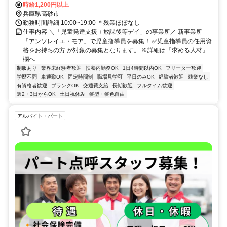
★『宝殿駅』より徒歩で25分/車で6分
時給1,200円以上
兵庫県高砂市
勤務時間詳細 10:00~19:00 ＊残業ほぼなし
仕事内容 ＼「児童発達支援＋放課後等デイ」の事業所／ 新事業所
「アンソレイエ・モア」で児童指導員を募集！ ✅児童指導員の任用資
格をお持ちの方 が対象の募集となります。 ※詳細は『求める人材』
欄へ...
制服あり
業界未経験者歓迎
扶養内勤務OK
1日4時間以内OK
フリーター歓迎
学歴不問
車通勤OK
固定時間制
職場見学可
平日のみOK
経験者歓迎
残業なし
有資格者歓迎
ブランクOK
交通費支給
長期歓迎
フルタイム歓迎
週2・3日からOK
土日祝休み
髪型・髪色自由
アルバイト・パート