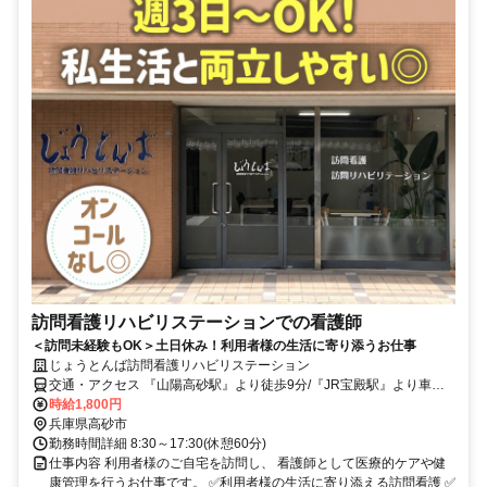
訪問看護リハビリステーションでの看護師
＜訪問未経験もOK＞土日休み！利用者様の生活に寄り添うお仕事
じょうとんば訪問看護リハビリステーション
交通・アクセス 『山陽高砂駅』より徒歩9分/『JR宝殿駅』より車で
13分/加古川駅より車で15分
時給1,800円
兵庫県高砂市
勤務時間詳細 8:30～17:30(休憩60分)
仕事内容 利用者様のご自宅を訪問し、 看護師として医療的ケアや健
康管理を行うお仕事です。 ✅利用者様の生活に寄り添える訪問看護 ✅