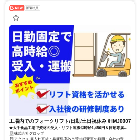
派遣社員
工場内でのフォークリフト/日勤/土日祝休み /HMJ0007
★大手食品工場で資材の受入・リフト運搬◎時給1,450円＆日勤専属・
土日祝休み♪資格を活かして働ける☆
株式会社グロップ
アクセス 雇入れ直後：兵庫県高砂市荒井町変更の範囲：会社の定め