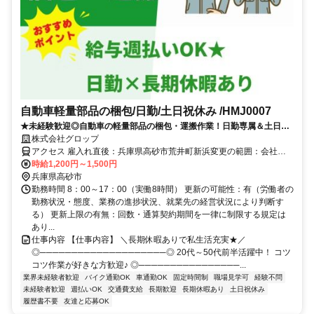
自動車軽量部品の梱包/日勤/土日祝休み /HMJ0007
★未経験歓迎◎自動車の軽量部品の梱包・運搬作業！日勤専属＆土日祝
休みで働きやすさ抜群♪長期休暇あり×週払いOKでプライベートも充実
株式会社グロップ
☆
アクセス 雇入れ直後：兵庫県高砂市荒井町新浜変更の範囲：会社の
定める就業場所＼アクセス／山陽：荒井駅から徒歩10分 JR：宝殿駅
時給1,200円～1,500円
から車で15分＼通勤備考／山陽：荒井駅から徒歩10分JR ：宝殿駅か
兵庫県高砂市
ら車で15分車・バイク通勤ＯＫ
勤務時間 8：00～17：00（実働8時間） 更新の可能性：有（労働者の
勤務状況・態度、業務の進捗状況、就業先の経営状況により判断す
る） 更新上限の有無：回数・通算契約期間を一律に制限する規定は
あり...
仕事内容 【仕事内容】 ＼長期休暇ありで私生活充実★／
◎────────────────────◎ 20代～50代前半活躍中！ コツ
コツ作業が好きな方歓迎♪ ◎────────────────...
業界未経験者歓迎
バイク通勤OK
車通勤OK
固定時間制
職場見学可
経験不問
未経験者歓迎
週払いOK
交通費支給
長期歓迎
長期休暇あり
土日祝休み
履歴書不要
友達と応募OK