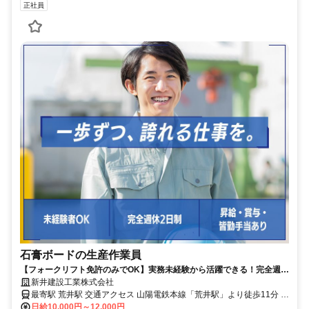
正社員
石膏ボードの生産作業員
【フォークリフト免許のみでOK】実務未経験から活躍できる！完全週休
2日制！賞与年2回！インセンあり！
新井建設工業株式会社
最寄駅 荒井駅 交通アクセス 山陽電鉄本線「荒井駅」より徒歩11分 ※
上記は本社の情報です ※実際の勤務地は高砂町向島町にある工場で
日給10,000円～12,000円