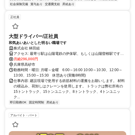
社会保険完備
賞与あり
交通費支給
昇給あり
正社員
大型ドライバー/正社員
和気あいあいとした明るい職場です
株式会社 林田組
アクセス: 最寄り駅は山陽電鉄の伊保駅、もしくは山陽曽根駅です。
伊保駅から徒歩20分、山陽曽根駅から徒歩15分。
月給296,000円
兵庫県高砂市
勤務時間・曜日: 月曜～金曜 6:00～16:00 10:00～10:30、12:00～
13:00、15:00～15:30 休憩あり(実働8時間)
仕事内容: 建設現場で使用する鉄筋材料の運搬をお願いします。 材料
の積込み、荷卸しはクレーンを使用します。 トラックは弊社所有の
15トントラック、15トンユニック、8トントラック、4トンユニッ
ク...
即日勤務OK
固定時間制
昇給あり
アルバイト・パート