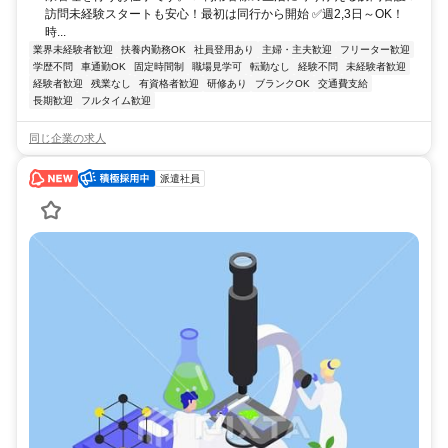
訪問未経験スタートも安心！最初は同行から開始 ✅週2,3日～OK！
時...
業界未経験者歓迎
扶養内勤務OK
社員登用あり
主婦・主夫歓迎
フリーター歓迎
学歴不問
車通勤OK
固定時間制
職場見学可
転勤なし
経験不問
未経験者歓迎
経験者歓迎
残業なし
有資格者歓迎
研修あり
ブランクOK
交通費支給
長期歓迎
フルタイム歓迎
同じ企業の求人
派遣社員