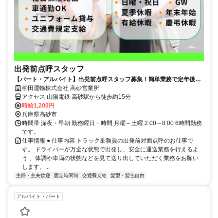
出発前点呼スタッフ
【パート・アルバイト】出発前点呼スタッフ募集！簡単業務で定年後で
も無理なく働けます！
柳田運輸株式会社 高砂営業所
アクセス 山陽電鉄 高砂駅から徒歩約15分
時給1,200円
兵庫県高砂市
時間帯 深夜・早朝 勤務曜日・時間 月曜～土曜 2:00～8:00 6時間勤務
です。
仕事情報 ● 仕事内容 トラック乗務員の出発前対面点呼のお仕事で
す。 ドライバーが万全な状態で出発し、安全に運送業務を行えるよ
う 、体調や車両の状態などを見て送り出していただく業務をお願い
します。...
主婦・主夫歓迎
固定時間制
交通費支給
髪型・髪色自由
アルバイト・パート