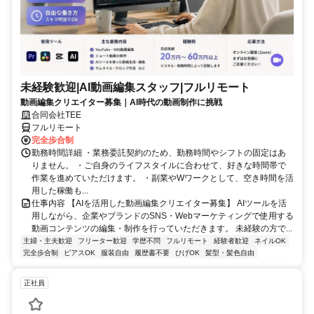
未経験歓迎|AI動画編集スタッフ|フルリモート
動画編集クリエイター募集｜AI時代の動画制作に挑戦
合同会社TEE
フルリモート
完全歩合制
勤務時間詳細 ・業務委託契約のため、勤務時間やシフトの固定はあ
りません。 ・ご自身のライフスタイルに合わせて、好きな時間帯で
作業を進めていただけます。 ・副業やWワークとして、空き時間を活
用した稼働も...
仕事内容 【AIを活用した動画編集クリエイター募集】 AIツールを活
用しながら、企業やブランドのSNS・Webマーケティングで使用する
動画コンテンツの編集・制作を行っていただきます。 未経験の方で...
主婦・主夫歓迎
フリーター歓迎
学歴不問
フルリモート
経験者歓迎
ネイルOK
完全歩合制
ピアスOK
服装自由
履歴書不要
ひげOK
髪型・髪色自由
正社員