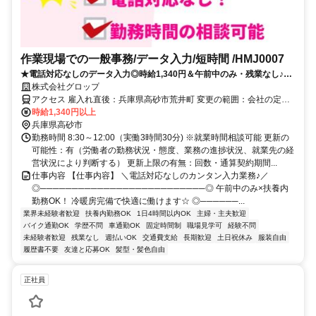
作業現場での一般事務/データ入力/短時間 /HMJ0007
★電話対応なしのデータ入力◎時給1,340円＆午前中のみ・残業なし♪PC
スキル不要！扶養内勤務OK＆冷暖房完備で快適☆
株式会社グロップ
アクセス 雇入れ直後：兵庫県高砂市荒井町 変更の範囲：会社の定め
る就業場所＼アクセス／山陽電気鉄道本線「荒井駅」より徒歩で約12
時給1,340円以上
分＼通勤備考／山陽電気鉄道本線「荒井駅」より徒歩で約12分自動
兵庫県高砂市
車・バイク・自転車通勤OK(敷地内無料駐車場あり)
勤務時間 8:30～12:00（実働3時間30分) ※就業時間相談可能 更新の
可能性：有（労働者の勤務状況・態度、業務の進捗状況、就業先の経
営状況により判断する） 更新上限の有無：回数・通算契約期間...
仕事内容 【仕事内容】 ＼電話対応なしのカンタン入力業務♪／
◎──────────────────────────◎ 午前中のみ×扶養内
勤務OK！ 冷暖房完備で快適に働けます☆ ◎──────...
業界未経験者歓迎
扶養内勤務OK
1日4時間以内OK
主婦・主夫歓迎
バイク通勤OK
学歴不問
車通勤OK
固定時間制
職場見学可
経験不問
未経験者歓迎
残業なし
週払いOK
交通費支給
長期歓迎
土日祝休み
服装自由
履歴書不要
友達と応募OK
髪型・髪色自由
正社員