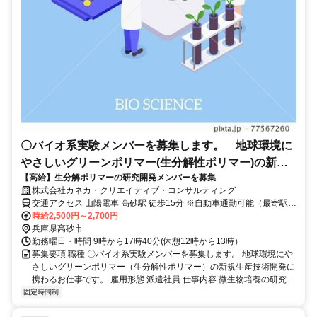
〇バイオ系実験メンバーを募集します。 地球環境に
やさしいグリーンポリマー(生分解性ポリマー)の新規
【高給】生分解ポリマーの研究開発メンバーを募集
生産技術開発に携わるお仕事です。
株式会社カネカ・クリエイティブ・コンサルティング
交通アクセス 山陽電車 高砂駅 徒歩15分 ※自動車通勤可能（最寄駅か
ら２ｋｍ以上離れていること）
時給2,500円～2,700円
兵庫県高砂市
勤務曜日・時間 9時から17時40分(休憩12時から13時）
募集要項 職種 〇バイオ系実験メンバーを募集します。 地球環境にや
さしいグリーンポリマー（生分解性ポリマー）の新規生産技術開発に
携わるお仕事です。 雇用形態 派遣社員 仕事内容 微生物培養の研究...
固定時間制