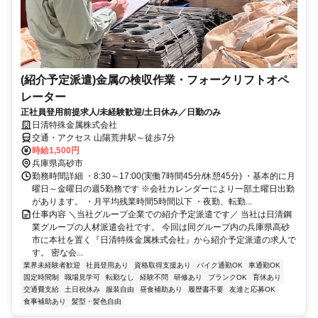
(紹介予定派遣)金属の検収作業・フォークリフトオペ
レーター
正社員登用前提求人/未経験歓迎/土日休み／日勤のみ
日清特殊金属株式会社
交通・アクセス 山陽荒井駅～徒歩7分
時給1,500円
兵庫県高砂市
勤務時間詳細 ・8:30～17:00(実働7時間45分/休憩45分) ・基本的に月
曜日～金曜日の週5勤務です ※会社カレンダーにより一部土曜日出勤
があります。 ・月平均残業時間5時間以下 ・夜勤、転勤...
仕事内容 ＼当社グループ企業での紹介予定派遣です／ 当社は日清鋼
業グループの人材派遣会社です。 今回は同グループ内の兵庫県高砂
市に本社を置く『日清特殊金属株式会社』から紹介予定派遣の求人で
す。 密な会...
業界未経験者歓迎
社員登用あり
資格取得支援あり
バイク通勤OK
車通勤OK
固定時間制
職場見学可
転勤なし
経験不問
研修あり
ブランクOK
育休あり
交通費支給
土日祝休み
服装自由
昼食補助あり
履歴書不要
友達と応募OK
食事補助あり
髪型・髪色自由