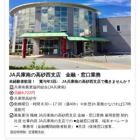
JA兵庫南の高砂西支店 金融・窓口業務
未経験者歓迎！ 賞与年3回♪ JA兵庫南の高砂西支店で働きませんか？
兵庫南農業協同組合(JA兵庫南)
日給9,722円
兵庫県高砂市
勤務曜日・時間 8:30～17:30（週40h）※休憩1h 業務がなければ17時
退勤可
募集要項 職種 JA兵庫南の高砂西支店 金融・窓口業務 雇用形態 契約
社員 仕事内容 JA兵庫南の支店での ■金融窓口接客、端末オペレータ
ー、 事務等（金融機関経験者歓迎） ■共済（保険窓口接客...
固定時間制
交通費支給