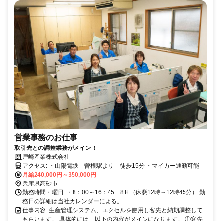
営業事務のお仕事
取引先との調整業務がメイン！
戸崎産業株式会社
アクセス: ・山陽電鉄 曽根駅より 徒歩15分 ・マイカー通勤可能
月給240,000円～350,000円
兵庫県高砂市
勤務時間・曜日: ・8：00～16：45 8Ｈ（休憩12時～12時45分） 勤
務日の詳細は当社カレンダーによる。
仕事内容: 生産管理システム、エクセルを使用し客先と納期調整して
もらいます。 具体的には、以下の内容がメインになります。 ①客先