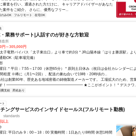
に審査を行い、通過された方だけに、 キャリアアドバイザーがあなた
た案件をご紹介。 さらに、優秀なフリー...
日のみOK
フルリモート
在宅OK
員
・業務サポート|人話すのが好きな方歓迎
鋳造所
00円～305,000円
通勤OK（駐車場完備）
郡
日: * 平日：7:55～17:00（休憩65分） * 原則土日休み（祝日は会社カレンダーによ
間程度 ※稀に（月1〜2回）、配送の兼ね合いで19時・20時頃の...
 当社は創業80年、歴史ある地域密着の鋳物製造メーカーです。 工場拡大のため、営
す！━━━━━━━━━━━━━━━━━━━━━ ★ここがポイント！ * デスクワ..
通費支給
昇給あり
ート
チングサービスのインサイドセールス(フルリモート勤務)
standards
0円以上
ト
日: 平日のみ 9：00～18：00 実働時間：1日あたり8時間 休憩1時間