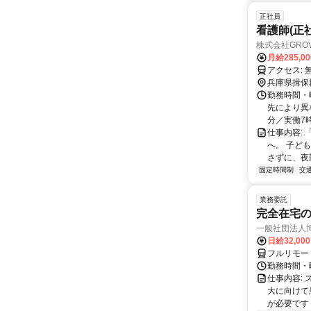
正社員
看護師(正
株式会社GRO
月給285,0
兵庫県揖保
勤務時間・
先により異な
分／実働7時
仕事内容:
へ。 子ど
さずに、夜
固定時間制
交
業務委託
完全在宅
一般社団法人
日給32,00
フルリモー
勤務時間・曜
仕事内容:
大に向けて
が必要です！