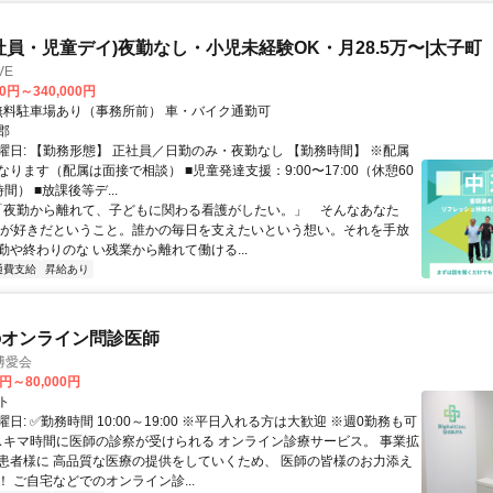
社員・児童デイ)夜勤なし・小児未経験OK・月28.5万〜|太子町
VE
00円～340,000円
アクセス: 無料駐車場あり（事務所前） 車・バイク通勤可
郡
曜日: 【勤務形態】 正社員／日勤のみ・夜勤なし 【勤務時間】 ※配属
ります（配属は面接で相談） ■児童発達支援：9:00〜17:00（休憩60
間） ■放課後等デ...
 「夜勤から離れて、子どもに関わる看護がしたい。」 そんなあなた
もが好きだということ。誰かの毎日を支えたいという想い。それを手放
勤や終わりのな い残業から離れて働ける...
通費支給
昇給あり
のオンライン問診医師
博愛会
0円～80,000円
ト
日: ✅勤務時間 10:00～19:00 ※平日入れる方は大歓迎 ※週0勤務も可
 スキマ時間に医師の診察が受けられる オンライン診療サービス。 事業拡
患者様に 高品質な医療の提供をしていくため、 医師の皆様のお力添え
 ご自宅などでのオンライン診...