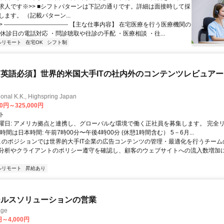
求人です※>> ■シフトパターンは下記の通りです。詳細は面接時して採
ます。 （記載パターン...
 -------------------------------- 【主な仕事内容】 在宅医療を行う医療機関の
休診日の電話対応 ・問診聴取や往診の手配 ・医療相談 ・往...
ルリモート
在宅OK
シフト制
英語必須】世界的米国大手ITの社内外のコンテンツレビュア
ional K.K., Highspring Japan
00円～325,000円
ト
曜日: アメリカ拠点と連携し、グローバルな環境で働く正社員を募集します。 完全
時間は日本時間: 午前7時00分〜午後4時00分 (休憩1時間含む） 5－6月...
 このポジションでは世界的大手IT企業の広告コンテンツの管理・最適化を行うチー
分析やクライアントのポリシー遵守を確認し、顧客のウェブサイトへの流入数増加
ルリモート
昇給あり
ールスソリューションの営業
ge
円～4,000円