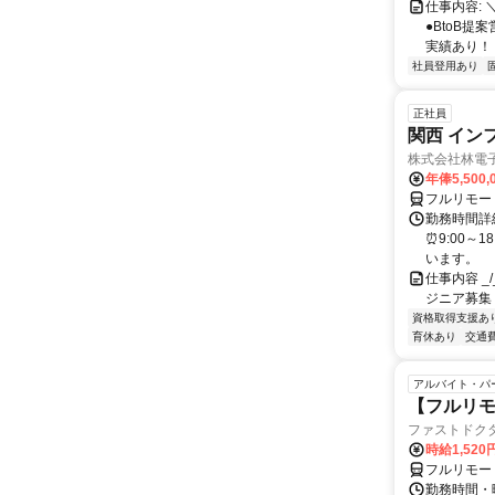
仕事内容: 
●BtoB
実績あり！ ◇
社員登用あり
正社員
関西 イン
株式会社林電
年俸5,500,
フルリモー
勤務時間詳細
⏰9:00～
います。
仕事内容 _/_
ジニア募集
資格取得支援あ
育休あり
交通
アルバイト・パ
【フルリモ
ファストドク
時給1,52
フルリモー
勤務時間・