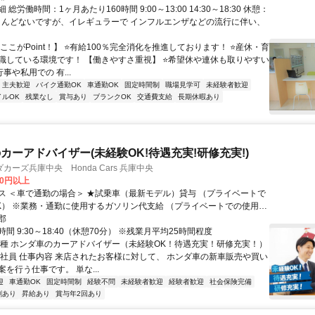
総労働時間：1ヶ月あたり160時間 9:00～13:00 14:30～18:30 休憩：
ほとんどないですが、イレギュラーで インフルエンザなどの流行に伴い、
ここがPoint！】 ⭐有給100％完全消化を推進しております！ ⭐産休・育
職している環境です！ 【働きやすさ重視】 ⭐希望休や連休も取りやすい
事や私用での 有...
・主夫歓迎
バイク通勤OK
車通勤OK
固定時間制
職場見学可
未経験者歓迎
イルOK
残業なし
賞与あり
ブランクOK
交通費支給
長期休暇あり
カーアドバイザー(未経験OK!待遇充実!研修充実!)
カーズ兵庫中央 Honda Cars 兵庫中央
00円以上
ス ＜車で通勤の場合＞ ★試乗車（最新モデル）貸与 （プライベートで
K） ※業務・通勤に使用するガソリン代支給 （プライベートでの使用分
ります）
郡
間 9:30～18:40（休憩70分） ※残業月平均25時間程度
職種 ホンダ車のカーアドバイザー（未経験OK！待遇充実！研修充実！）
正社員 仕事内容 来店されたお客様に対して、 ホンダ車の新車販売や買い
を行う仕事です。 単な...
迎
車通勤OK
固定時間制
経験不問
未経験者歓迎
経験者歓迎
社会保険完備
割あり
昇給あり
賞与年2回あり