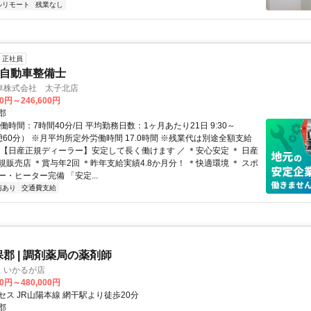
ルリモート
残業なし
正社員
Nの自動車整備士
車株式会社 太子北店
00円～246,600円
郡
働時間：7時間40分/日 平均勤務日数：1ヶ月あたり21日 9:30～
休憩60分） ※月平均所定外労働時間 17.0時間 ※残業代は別途全額支給
＼【日産正規ディーラー】安定して長く働けます ／ ＊安心安定 ＊ 日産
販売店 ＊賞与年2回 ＊昨年支給実績4.8か月分！ ＊快適環境 ＊ スポ
・ヒーター完備 「安定...
与あり
交通費支給
保郡 | 調剤薬局の薬剤師
 いかるが店
00円～480,000円
セス JR山陽本線 網干駅より徒歩20分
郡