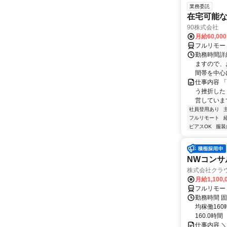
業務委託
在宅可能
90株式会社
月給60,00
フルリモー
勤務時間詳
ますので、お
間帯を中心に
仕事内容 
う挫折したく
営しています
社員登用あり
フルリモート
ピアスOK
服装
NWコンサ
株式会社クラ
月給1,100,
フルリモー
勤務時間 固
均稼働16
160.0時間
仕事内容 