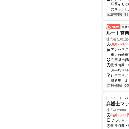
経歴をもと
にマッチし
固定時間制
平
正社
ルート営業
株式会社亀山
月給260,0
アクセス: * 太子竜野バイパス「太子東出口」より車で約3分 * JR山陽本線「はりま勝原駅」より車で約10分 *
車／自転車
兵庫県揖保
勤務時間・曜
月平均10時
仕事内容:
員募集しま
固定時間制
交
アルバイト・パ
弁護士マッ
株式会社make 
時給1,60
フルリモー
勤務時間・曜