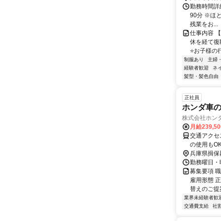
勤務時間詳細 
90分 ※
残業をお...
仕事内容 【
休を経て復
⭐お子様の行
制服あり
主婦
経験者歓迎
ネ
髪型・髪色自由
正社員
ホンダ車の
株式会社ホンダ
月給239,5
交通アクセ
の使用もO
は自費とな
兵庫県揖保
勤務曜日・時
募集要項 
雇用形態 
替えのご提案
業界未経験者歓
交通費支給
社