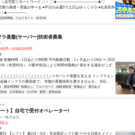
＼＼在宅型リモートワーク ／／ ◇★───────────────★◇
提案営業の基礎～実践が学べる ●平日のみ週5で土日はゆっくり◎ ●社員登用
★───────...
固定時間制
フルリモート
在宅OK
フラ基盤(サーバー)技術者募集
子
000円～6,500,000円
ト
 実働時間：1日あたり8時間 平均勤務日数：1ヶ月あたり19日 〜 20日
18:00（休憩60分） ※案件状況により時間外勤務が 発生する場合がござ
/_/_/_/_/_/_/_/_/_/_/_/_/_/_/_/_/ メガバンク基盤を支える インフラエン
 金融インフラの最前線で、 本物の基盤技術を磨きませんか。 当社...
り
固定時間制
転勤なし
フルリモート
経験者歓迎
研修あり
賞与あり
費支給
土日祝休み
ひげOK
髪型・髪色自由
ート
ート】自宅で受付オペレーター!
ター株式会社
0円以上
ト
曜日: 【シフト】 週2日～5日：完全固定シフト制 <<※土日祝をメイン