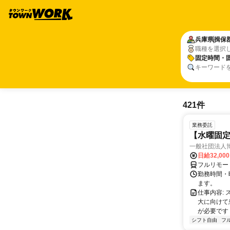
兵庫県
揖保
職種を選択
固定時間・
キーワード
421件
業務委託
【水曜固
一般社団法人
日給32,00
フルリモー
勤務時間・曜
ます。
仕事内容:
大に向けて
が必要です！
シフト自由
フ