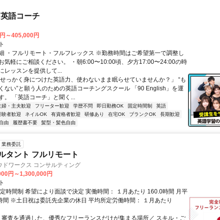
な英語コーチ
0円～405,000円
ト
細 ・フルリモート・フルフレックス ※勤務時間はご希望第一で調整し
気軽にご相談ください。 ・朝6:00〜10:00頃、夕方17:00〜24:00の時
レッスンを提供して...
「せっかく身につけた英語力、使わないまま眠らせていませんか？」 “も
ない”と願う人のための英語コーチングスクール 「90 English」を運
。 「英語コーチ」と聞く...
主婦・主夫歓迎
フリーター歓迎
学歴不問
即日勤務OK
固定時間制
英語
経験者歓迎
ネイルOK
有資格者歓迎
研修あり
在宅OK
ブランクOK
長期歓迎
自由
履歴書不要
髪型・髪色自由
業務委託
ルタント フルリモート
ウドワークス コンサルティング
000円～1,300,000円
ト
定時間制 希望により面談で決定 実働時間： １月あたり 160.0時間 月平
0時間 ※土日祝は委託先企業の休日 平均所定労働時間： １月あたり
＼ 審査を通過した、優秀なフリーランスだけが集まる場所／ スキル・ご