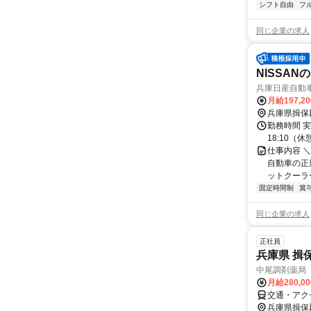
シフト自由
フ
同じ企業の求人
NISSA
兵庫日産自動
月給197,2
兵庫県揖保
勤務時間 実
18:10（
仕事内容 
自動車の正規
ットクーラー
固定時間制
賞
同じ企業の求人
正社員
兵庫県 揖
中尾調剤薬局
月給280,0
交通・アク
兵庫県揖保