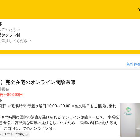
郡
してください
固定シフト制
を選択してください
条件保
定】完全在宅のオンライン問診医師
博愛会
0円～80,000円
ト
日: ✅勤務時間 毎週水曜日 10:00～19:00 ※他の曜日もご相談に乗れ
 スキマ時間に医師の診察が受けられる オンライン診療サービス。 事業拡
患者様に 高品質な医療の提供をしていくため、 医師の皆様のお力添え
 ご自宅などでのオンライン診...
ルリモート
残業なし