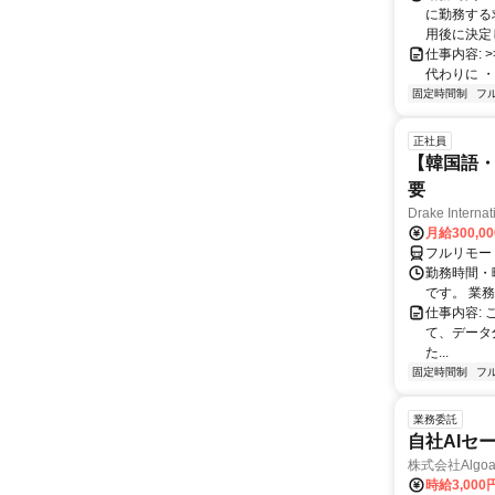
に勤務する
用後に決定し
仕事内容: >>
代わりに ・
固定時間制
フ
正社員
【韓国語・
要
Drake Internat
月給300,0
フルリモー
勤務時間・
です。 業務
仕事内容:
て、データ
た...
固定時間制
フ
業務委託
自社AIセ
株式会社Algoa
時給3,000