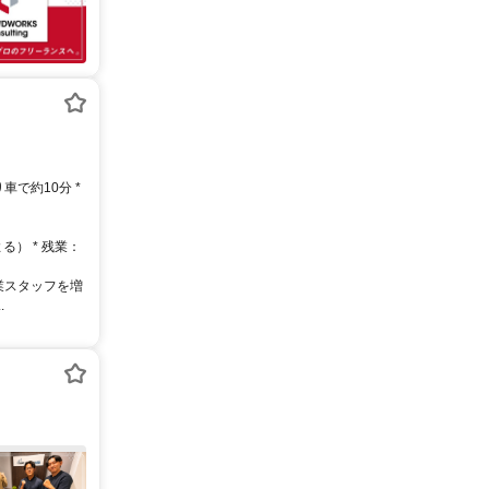
る） * 残業：
業スタッフを増
.