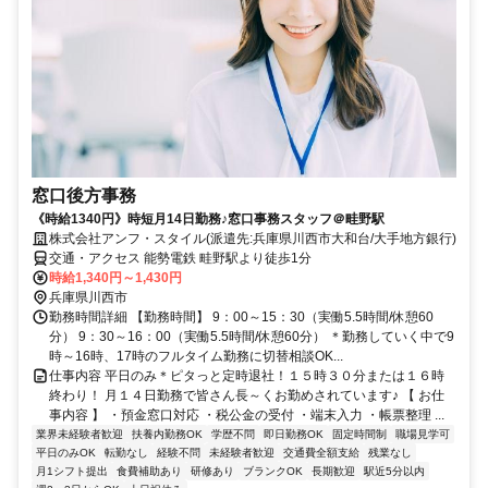
窓口後方事務
《時給1340円》時短月14日勤務♪窓口事務スタッフ＠畦野駅
株式会社アンフ・スタイル(派遣先:兵庫県川西市大和台/大手地方銀行)
交通・アクセス 能勢電鉄 畦野駅より徒歩1分
時給1,340円～1,430円
兵庫県川西市
勤務時間詳細 【勤務時間】 9：00～15：30（実働5.5時間/休憩60
分） 9：30～16：00（実働5.5時間/休憩60分） ＊勤務していく中で9
時～16時、17時のフルタイム勤務に切替相談OK...
仕事内容 平日のみ＊ピタっと定時退社！１５時３０分または１６時
終わり！ 月１４日勤務で皆さん長～くお勤めされています♪ 【 お仕
事内容 】 ・預金窓口対応 ・税公金の受付 ・端末入力 ・帳票整理 ...
業界未経験者歓迎
扶養内勤務OK
学歴不問
即日勤務OK
固定時間制
職場見学可
平日のみOK
転勤なし
経験不問
未経験者歓迎
交通費全額支給
残業なし
月1シフト提出
食費補助あり
研修あり
ブランクOK
長期歓迎
駅近5分以内