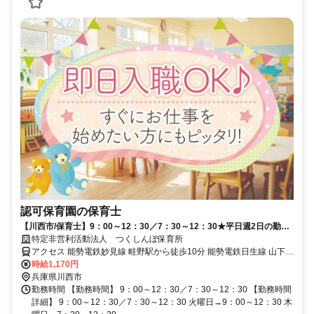
認可保育園の保育士
【川西市/保育士】9：00～12：30／7：30～12：30★平日週2日の勤務
★扶養内★車通勤OK★自然豊かな認可保育園でのお仕事♪
特定非営利活動法人 つくしんぼ保育所
アクセス 能勢電鉄妙見線 畦野駅から徒歩10分 能勢電鉄日生線 山下駅
から徒歩16分
時給1,170円
兵庫県川西市
勤務時間 【勤務時間】 9：00～12：30／7：30～12：30 【勤務時間
詳細】 9：00～12：30／7：30～12：30 火曜日→9：00～12：30 木