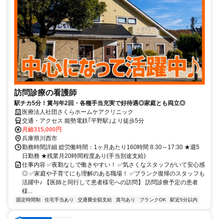
訪問診療の看護師
駅チカ5分！賞与年2回・各種手当充実で好待遇◎家庭とも両立◎
医療法人社団さくらホームケアクリニック
交通・アクセス 能勢電鉄｢平野駅｣より徒歩5分
月給315,000円
兵庫県川西市
勤務時間詳細 総労働時間：1ヶ月あたり160時間 8:30～17:30 ★週5
日勤務 ★残業月20時間程度あり(手当別途支給)
仕事内容 ✅夜勤なしで働きやすい！ ✅気さくなスタッフがいて安心感
◎ ✅家庭や子育てにも理解のある職場！ ✅ブランク復帰のスタッフも
活躍中♪ 【医師と同行して患者様宅への訪問】 訪問診療予定の患者
様...
固定時間制
住宅手当あり
交通費全額支給
賞与あり
ブランクOK
駅近5分以内