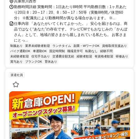
兵庫県川西市
勤務時間詳細 実働時間：1日あたり8時間 平均勤務日数：1ヶ月あた
り20日 8：20～17：20、8：50～17：50等（実働8時間／休憩60
分） ※配属先により勤務時間が異なる場合があります。 ※...
仕事内容 「あなたがいてくれてよかった。」 安心を届けるのは、商
品ではなく“あなた”の存在です。 テレビCMでもおなじみの「かんぽ
さん」として、地域の皆さまから親しまれている私たち。 お客さま
にとっ...
制服あり
業界未経験者歓迎
ランチタイム
副業・WワークOK
資格取得支援あり
バイク通勤OK
車通勤OK
固定時間制
職場見学可
転勤なし
経験不問
未経験者歓迎
住宅手当あり
交通費全額支給
経験者歓迎
有資格者歓迎
研修あり
賞与あり
ブランクOK
育休あり
派遣社員