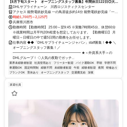
【8月下旬スタート オープニングスタッフ募集】年間休日122日◎大手
DHLで安心勤務｜夜勤専従・軽作業スタッフ
DHLサプライチェーン 川西ロジスティクスセンター
アクセス 能勢電鉄妙見線 一の鳥居徒歩約14分 能勢電鉄妙見線「一の
鳥居」駅より無料シャトルバスがあります。
時給1,700円～2,125円
兵庫県川西市
勤務時間 【勤務時間】 25:00～翌9:45 ※実働7時間45分、休憩60分
※残業時間は月平均20h程度を想定しております。 【勤務曜日】 月
曜日～日曜日の中で週5日間の勤務をお任せします。
仕事内容 ◆◆「DHLサプライチェーンジャパン」staff募集！◆◆ ＼
オープニングスタッフ募集！／
━━━━━━━━━━━━━━━━━━━━ ★＜外資系大手＞の
DHLグループ！ ◇人気の夜勤でガッチ...
業界未経験者歓迎
社員登用あり
フリーター歓迎
バイク通勤OK
早朝
学歴不問
車通勤OK
固定時間制
経験不問
未経験者歓迎
午前
経験者歓迎
夜間
研修あり
ブランクOK
育休あり
オープニングスタッフ
交通費支給
深夜
派遣社員