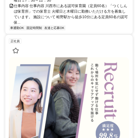
曜日→7：30～12：30
仕事内容 仕事内容 川西市にある認可保育園（定員60名）「つくしん
ぼ保育所」での保育士 火曜日と木曜日に勤務いただける方を募集し
ています。 施設について 畦野駅から徒歩10分にある定員60名の認可
保...
車通勤OK
固定時間制
友達と応募OK
正社員