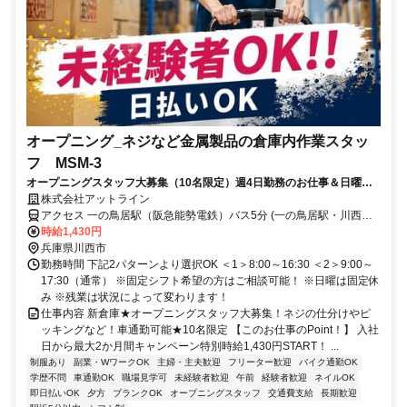
オープニング_ネジなど金属製品の倉庫内作業スタッ
フ MSM-3
オープニングスタッフ大募集（10名限定）週4日勤務のお仕事＆日曜固
定休み＆！＃仕分けやシール貼りなどの倉庫作業★車通勤OK★未経験で
株式会社アットライン
も安心！
アクセス 一の鳥居駅（阪急能勢電鉄）バス5分 (一の鳥居駅・川西能
勢口駅（阪急百貨店前）から直通送迎バスあり） ※車・バイク通勤
時給1,430円
OK
兵庫県川西市
勤務時間 下記2パターンより選択OK ＜1＞8:00～16:30 ＜2＞9:00～
17:30（通常） ※固定シフト希望の方はご相談可能！ ※日曜は固定休
み ※残業は状況によって変わります！
仕事内容 新倉庫★オープニングスタッフ大募集！ネジの仕分けやピ
ッキングなど！車通勤可能★10名限定 【このお仕事のPoint！】 入社
日から最大2か月間キャンペーン特別時給1,430円START！ ...
制服あり
副業・WワークOK
主婦・主夫歓迎
フリーター歓迎
バイク通勤OK
学歴不問
車通勤OK
職場見学可
未経験者歓迎
午前
経験者歓迎
ネイルOK
即日払いOK
夕方
ブランクOK
オープニングスタッフ
交通費支給
長期歓迎