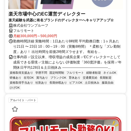
楽天市場中心のEC運営ディレクター
楽天経験を武器に有名ブランドのディレクターへキャリアアップ☆
株式会社ワンプルーフ
フルリモート
月給300,000円～500,000円
勤務時間詳細 実働時間：1日あたり8時間 平均勤務日数：1ヶ月あた
り21日 〜 23日 10：00～19：00（実働8時間） ＊柔軟な「ズレ勤制
度」あり！ 出社時間を前後2時間ズラせます。 有給を...
仕事内容 ✅設立以来、増収増益の成長企業 ✅ECディレクターとして
成長できる環境 ✅主観によらない評価制度「360度評価」を採用 ✅年
間休日平均128日＆土日祝休み ―――――――――――――...
資格取得支援あり
学歴不問
固定時間制
フルリモート
経験者歓迎
ネイルOK
研修あり
在宅OK
賞与あり
ブランクOK
育休あり
交通費支給
長期歓迎
資格取得手当あり
社割あり
長期休暇あり
ピアスOK
土日祝休み
服装自由
ひげOK
アルバイト・パート