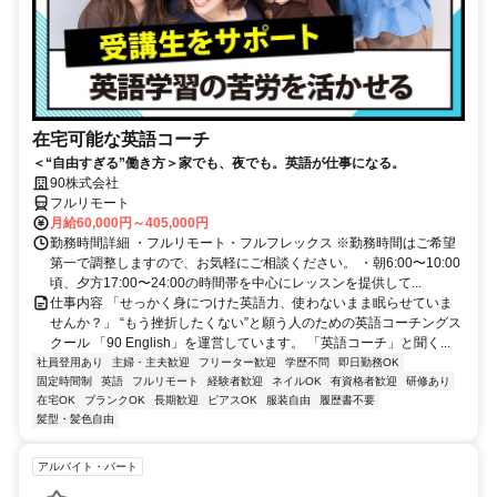
在宅可能な英語コーチ
＜“自由すぎる”働き方＞家でも、夜でも。英語が仕事になる。
90株式会社
フルリモート
月給60,000円～405,000円
勤務時間詳細 ・フルリモート・フルフレックス ※勤務時間はご希望
第一で調整しますので、お気軽にご相談ください。 ・朝6:00〜10:00
頃、夕方17:00〜24:00の時間帯を中心にレッスンを提供して...
仕事内容 「せっかく身につけた英語力、使わないまま眠らせていま
せんか？」 “もう挫折したくない”と願う人のための英語コーチングス
クール 「90 English」を運営しています。 「英語コーチ」と聞く...
社員登用あり
主婦・主夫歓迎
フリーター歓迎
学歴不問
即日勤務OK
固定時間制
英語
フルリモート
経験者歓迎
ネイルOK
有資格者歓迎
研修あり
在宅OK
ブランクOK
長期歓迎
ピアスOK
服装自由
履歴書不要
髪型・髪色自由
アルバイト・パート