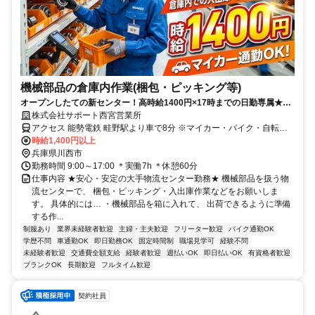
機械部品の倉庫内作業(梱包・ピッキング等)
オープンしたての新センター！高時給1400円×17時までの日勤専属★即
日スタートもOK！＜マイカー通勤OK＞
株式会社サポート西宮営業所
アクセス 能勢電鉄 畦野駅より車で8分 ※マイカー・バイク・自転車
通勤OK
時給1,400円以上
兵庫県川西市
勤務時間 9:00～17:00 ＊実働7h ＊休憩60分
仕事内容 ★安心・安定の大手物流センター勤務★ 機械部品を扱う物
流センターで、 梱包・ピッキング・入出庫作業などをお願いしま
す。 具体的には… ・機械部品を箱に入れて、 出荷できるように準備
する作...
制服あり
業界未経験者歓迎
主婦・主夫歓迎
フリーター歓迎
バイク通勤OK
学歴不問
車通勤OK
即日勤務OK
固定時間制
職場見学可
経験不問
未経験者歓迎
交通費全額支給
経験者歓迎
週払いOK
即日払いOK
有資格者歓迎
ブランクOK
長期歓迎
フルタイム歓迎
契約社員