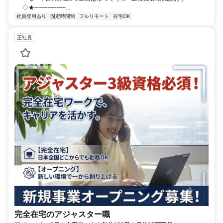
◇★───────...
社員登用あり
固定時間制
フルリモート
在宅OK
正社員
完全在宅のアジャスター職