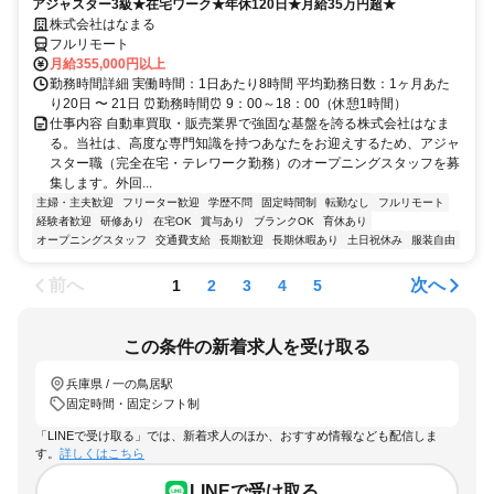
アジャスター3級★在宅ワーク★年休120日★月給35万円超★
株式会社はなまる
フルリモート
月給355,000円以上
勤務時間詳細 実働時間：1日あたり8時間 平均勤務日数：1ヶ月あた
り20日 〜 21日 ⏰勤務時間⏰ 9：00～18：00（休憩1時間）
仕事内容 自動車買取・販売業界で強固な基盤を誇る株式会社はなま
る。当社は、高度な専門知識を持つあなたをお迎えするため、アジャ
スター職（完全在宅・テレワーク勤務）のオープニングスタッフを募
集します。外回...
主婦・主夫歓迎
フリーター歓迎
学歴不問
固定時間制
転勤なし
フルリモート
経験者歓迎
研修あり
在宅OK
賞与あり
ブランクOK
育休あり
オープニングスタッフ
交通費支給
長期歓迎
長期休暇あり
土日祝休み
服装自由
前へ
次へ
1
2
3
4
5
この条件の新着求人を受け取る
兵庫県 / 一の鳥居駅
固定時間・固定シフト制
「LINEで受け取る」では、新着求人のほか、おすすめ情報なども配信しま
す。
詳しくはこちら
LINEで受け取る