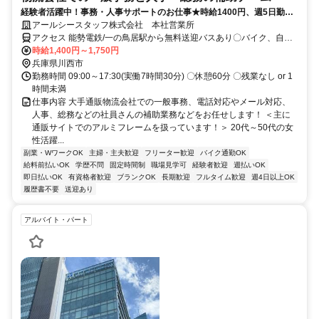
経験者活躍中！事務・人事サポートのお仕事★時給1400円、週5日勤務
で収入面も安定♪
アールシースタッフ株式会社 本社営業所
アクセス 能勢電鉄/一の鳥居駅から無料送迎バスあり〇バイク、自転
車通勤OK〇能勢電鉄/一の鳥居駅から徒歩約8分～〇阪急川西能勢口
時給1,400円～1,750円
駅/JR川西池田駅からバイク約15分～（周辺駅：畦野駅・平野駅・絹
兵庫県川西市
延橋駅）
勤務時間 09:00～17:30(実働7時間30分) 〇休憩60分 〇残業なし or 1
時間未満
仕事内容 大手通販物流会社での一般事務、電話対応やメール対応、
人事、総務などの社員さんの補助業務などをお任せします！ ＜主に
通販サイトでのアルミフレームを扱っています！＞ 20代～50代の女
性活躍...
副業・WワークOK
主婦・主夫歓迎
フリーター歓迎
バイク通勤OK
給料前払いOK
学歴不問
固定時間制
職場見学可
経験者歓迎
週払いOK
即日払いOK
有資格者歓迎
ブランクOK
長期歓迎
フルタイム歓迎
週4日以上OK
履歴書不要
送迎あり
アルバイト・パート