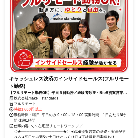
キャッシュレス決済のインサイドセールス(フルリモー
ト勤務)
【フルリモート勤務OK】平日５日勤務／経験者歓迎・BtoB提案営業で
スキルアップ
株式会社make standards
フルリモート
時給1,600円以上
勤務時間・曜日: 平日のみ 9：00～18：00 実働時間：1日あたり8時
間 休憩1時間
仕事内容: ＼＼在宅型リモートワーク ／／
◇★───────────────★◇ ●BtoB提案営業の基礎～実践が学
べる ●平日のみ週5で土日はゆっくり◎ ●正社員登用実績あり