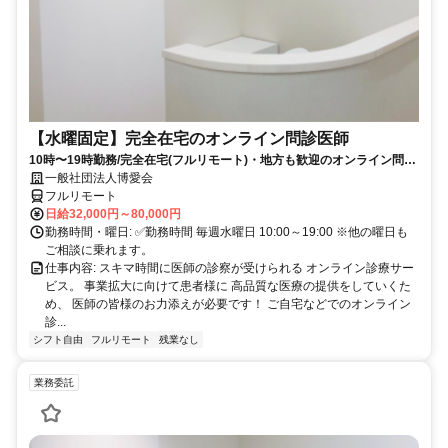
【水曜固定】完全在宅のオンライン問診医師
10時〜19時勤務/完全在宅(フルリモート)・地方も歓迎のオンライン問診
業務
一般社団法人博愛会
フルリモート
日給32,000円～80,000円
勤務時間・曜日: ✅勤務時間 毎週水曜日 10:00～19:00 ※他の曜日も
ご相談に乗れます。
仕事内容: スキマ時間に医師の診察が受けられる オンライン診療サー
ビス。 事業拡大に向けて患者様に 高品質な医療の提供をしていくた
め、 医師の皆様のお力添えが必要です！ ご自宅などでのオンライン
診...
シフト自由
フルリモート
残業なし
業務委託