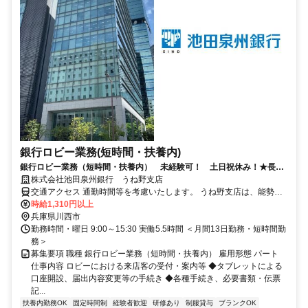
銀行ロビー業務(短時間・扶養内)
銀行ロビー業務（短時間・扶養内） 未経験可！ 土日祝休み！★長期
で安定して勤務いただける環境です！
株式会社池田泉州銀行 うね野支店
交通アクセス 通勤時間等を考慮いたします。 うね野支店は、能勢電
鉄「畦野」駅前にあり、駅チカで通勤ラクラク！ お隣にはコープが
時給1,310円以上
あります。主に個人のお客さまへのサービスに特化したお店です。
兵庫県川西市
勤務時間・曜日 9:00～15:30 実働5.5時間 ＜月間13日勤務・短時間勤
務＞
募集要項 職種 銀行ロビー業務（短時間・扶養内） 雇用形態 パート
仕事内容 ロビーにおける来店客の受付・案内等 ◆タブレットによる
口座開設、届出内容変更等の手続き ◆各種手続き、必要書類・伝票
記...
扶養内勤務OK
固定時間制
経験者歓迎
研修あり
制服貸与
ブランクOK