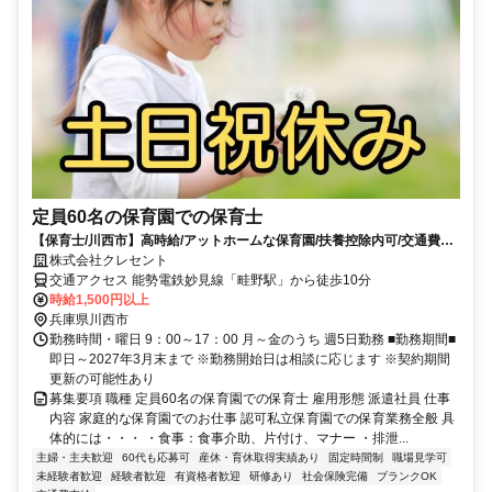
定員60名の保育園での保育士
【保育士/川西市】高時給/アットホームな保育園/扶養控除内可/交通費支
給/車通勤可/
株式会社クレセント
交通アクセス 能勢電鉄妙見線「畦野駅」から徒歩10分
時給1,500円以上
兵庫県川西市
勤務時間・曜日 9：00～17：00 月～金のうち 週5日勤務 ■勤務期間■
即日～2027年3月末まで ※勤務開始日は相談に応じます ※契約期間
更新の可能性あり
募集要項 職種 定員60名の保育園での保育士 雇用形態 派遣社員 仕事
内容 家庭的な保育園でのお仕事 認可私立保育園での保育業務全般 具
体的には・・・ ・食事：食事介助、片付け、マナー ・排泄...
主婦・主夫歓迎
60代も応募可
産休・育休取得実績あり
固定時間制
職場見学可
未経験者歓迎
経験者歓迎
有資格者歓迎
研修あり
社会保険完備
ブランクOK