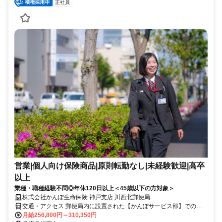
正社員
営業|個人向け保険商品|原則転勤なし|未経験歓迎|高卒
以上
業種・職種経験不問◎年休120日以上＜45歳以下の方対象＞
株式会社かんぽ生命保険 神戸支店 川西北郵便局
交通・アクセス 郵便局内に設置された【かんぽサービス部】での勤
務となります
月給256,800円～310,350円