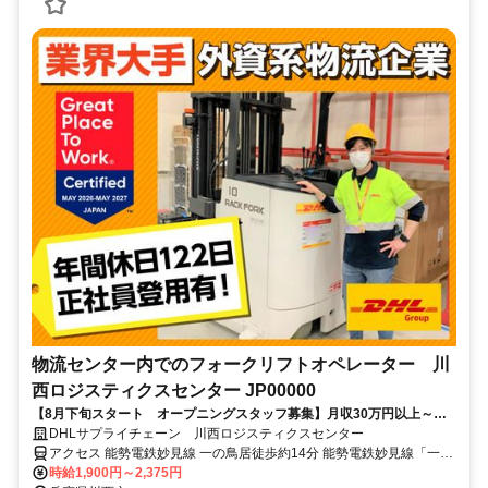
物流センター内でのフォークリフトオペレーター 川
西ロジスティクスセンター JP00000
【8月下旬スタート オープニングスタッフ募集】月収30万円以上～◎
年間休日122日◎大手DHLで安心勤務｜夜勤専従タッフ
DHLサプライチェーン 川西ロジスティクスセンター
アクセス 能勢電鉄妙見線 一の鳥居徒歩約14分 能勢電鉄妙見線「一の
鳥居」駅より無料シャトルバスがあります。
時給1,900円～2,375円