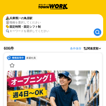
兵庫県
兵庫県
一の鳥居駅
一の鳥居駅
職種を選択してください
固定時間・固定シフト制
固定時間・固定シフト制
キーワードを選択してください
606件
条件保存
関連度順
派遣社員