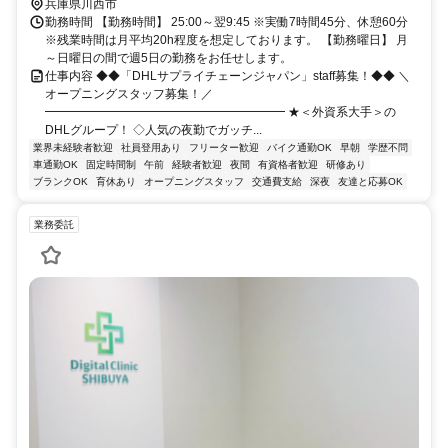
兵庫県川西市
勤務時間 【勤務時間】 25:00～翌9:45 ※実働7時間45分、休憩60分
※残業時間は月平均20h程度を想定しております。 【勤務曜日】 月
～日曜日の間で週5日の勤務をお任せします。
仕事内容 ◆◆「DHLサプライチェーンジャパン」staff募集！◆◆ ＼
オープニングスタッフ募集！／
━━━━━━━━━━━━━━━━━━━━ ★＜外資系大手＞の
DHLグループ！ ◇人気の夜勤でガッチ...
業界未経験者歓迎
社員登用あり
フリーター歓迎
バイク通勤OK
早朝
学歴不問
車通勤OK
固定時間制
午前
経験者歓迎
夜間
有資格者歓迎
研修あり
ブランクOK
育休あり
オープニングスタッフ
交通費支給
深夜
友達と応募OK
業務委託