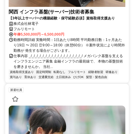
関西 インフラ基盤(サーバー)技術者募集
【3年以上サーバーの構築経験・保守経験必須】資格取得支援あり
株式会社林電子
フルリモート
年俸5,500,000円～6,500,000円
勤務時間詳細 実働時間：1日あたり8時間 平均勤務日数：1ヶ月あた
り19日 〜 20日 ⏰9:00～18:00（休憩60分） ※案件状況により時間外
勤務が 発生する場合がございます。
仕事内容 _/_/_/_/_/_/_/_/_/_/_/_/_/_/_/_/_/_/ メガバンク基盤を支える
インフラエンジニア募集 金融インフラの最前線で、 本物の基盤技術
を磨きませんか。 当社...
資格取得支援あり
固定時間制
転勤なし
フルリモート
経験者歓迎
研修あり
賞与あり
育休あり
交通費支給
土日祝休み
ひげOK
髪型・髪色自由
派遣社員