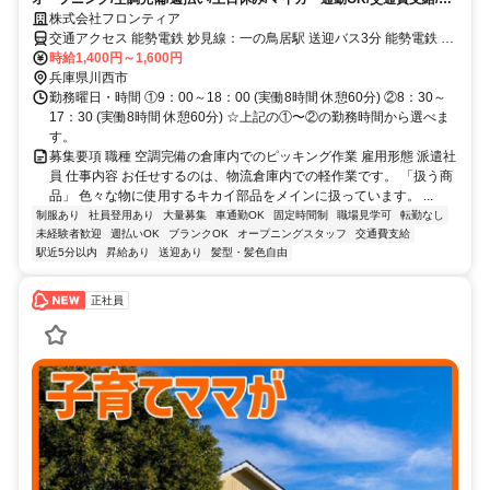
保完備/社員登用/制服貸出
株式会社フロンティア
交通アクセス 能勢電鉄 妙見線：一の鳥居駅 送迎バス3分 能勢電鉄 妙
見線：畦野駅 車5分 能勢電鉄 妙見線：山下駅 車7分 車・バイク・自
時給1,400円～1,600円
転車通勤ＯＫ 一の鳥居駅から無料送迎バスあり ※詳細は面接時にご
兵庫県川西市
案内いたします。
勤務曜日・時間 ①9：00～18：00 (実働8時間 休憩60分) ②8：30～
17：30 (実働8時間 休憩60分) ☆上記の①〜②の勤務時間から選べま
す。
募集要項 職種 空調完備の倉庫内でのピッキング作業 雇用形態 派遣社
員 仕事内容 お任せするのは、物流倉庫内での軽作業です。 「扱う商
品」 色々な物に使用するキカイ部品をメインに扱っています。 ...
制服あり
社員登用あり
大量募集
車通勤OK
固定時間制
職場見学可
転勤なし
未経験者歓迎
週払いOK
ブランクOK
オープニングスタッフ
交通費支給
駅近5分以内
昇給あり
送迎あり
髪型・髪色自由
正社員