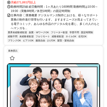
月給271,881円以上
勤務時間詳細 総労働時間：1ヶ月あたり160時間 勤務時間は10:00～
19:00（実働8時間／休憩1時間）の固定時間制
仕事内容 〇業務概要 デジタルマンガ制作における、様々なサポート
業務の制作進行管理を行います。 ますますニーズが高まってきてい
る電子コミック。あらゆる作品のデジタル化を通じ、多くの人のもと
へマンガを...
業界未経験者歓迎
副業・WワークOK
フリーター歓迎
学歴不問
固定時間制
経験不問
未経験者歓迎
フルリモート
経験者歓迎
ネイルOK
在宅OK
ブランクOK
ピアスOK
服装自由
ひげOK
髪型・髪色自由
業務委託