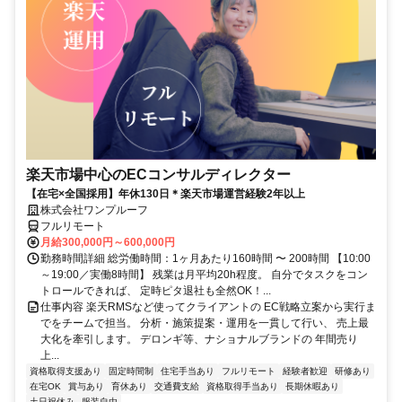
楽天市場中心のECコンサルディレクター
【在宅×全国採用】年休130日＊楽天市場運営経験2年以上
株式会社ワンプルーフ
フルリモート
月給300,000円～600,000円
勤務時間詳細 総労働時間：1ヶ月あたり160時間 〜 200時間 【10:00
～19:00／実働8時間】 残業は月平均20h程度。 自分でタスクをコン
トロールできれば、 定時ピタ退社も全然OK！...
仕事内容 楽天RMSなど使ってクライアントの EC戦略立案から実行ま
でをチームで担当。 分析・施策提案・運用を一貫して行い、 売上最
大化を牽引します。 デロンギ等、ナショナルブランドの 年間売り
上...
資格取得支援あり
固定時間制
住宅手当あり
フルリモート
経験者歓迎
研修あり
在宅OK
賞与あり
育休あり
交通費支給
資格取得手当あり
長期休暇あり
土日祝休み
服装自由