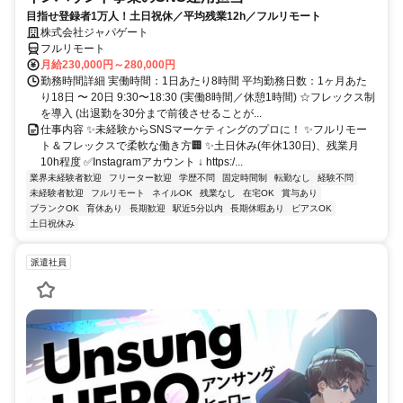
目指せ登録者1万人！土日祝休／平均残業12h／フルリモート
株式会社ジャパゲート
フルリモート
月給230,000円～280,000円
勤務時間詳細 実働時間：1日あたり8時間 平均勤務日数：1ヶ月あた
り18日 〜 20日 9:30〜18:30 (実働8時間／休憩1時間) ☆フレックス制
を導入 (出退勤を30分まで前後させることが...
仕事内容 ✨未経験からSNSマーケティングのプロに！ ✨フルリモー
ト＆フレックスで柔軟な働き方🏢 ✨土日休み(年休130日)、残業月
10h程度 ✅Instagramアカウント ↓ https:/...
業界未経験者歓迎
フリーター歓迎
学歴不問
固定時間制
転勤なし
経験不問
未経験者歓迎
フルリモート
ネイルOK
残業なし
在宅OK
賞与あり
ブランクOK
育休あり
長期歓迎
駅近5分以内
長期休暇あり
ピアスOK
土日祝休み
派遣社員