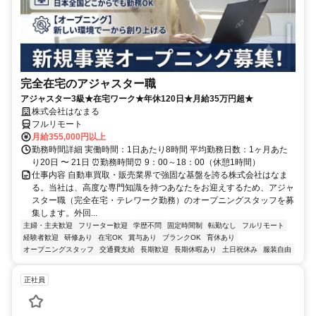
完全在宅のアジャスター職
アジャスター3級★在宅ワーク★年休120日★月給35万円超★
株式会社はなまる
フルリモート
月給355,000円以上
勤務時間詳細 実働時間：1日あたり8時間 平均勤務日数：1ヶ月あた
り20日 〜 21日 ⏰勤務時間⏰ 9：00～18：00（休憩1時間）
仕事内容 自動車買取・販売業界で強固な基盤を誇る株式会社はなま
る。当社は、高度な専門知識を持つあなたをお迎えするため、アジャ
スター職（完全在宅・テレワーク勤務）のオープニングスタッフを募
集します。外回...
主婦・主夫歓迎
フリーター歓迎
学歴不問
固定時間制
転勤なし
フルリモート
経験者歓迎
研修あり
在宅OK
賞与あり
ブランクOK
育休あり
オープニングスタッフ
交通費支給
長期歓迎
長期休暇あり
土日祝休み
服装自由
正社員