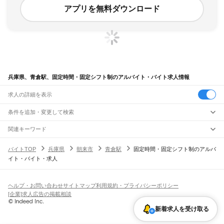
アプリを無料ダウンロード
兵庫県、青倉駅、固定時間・固定シフト制のアルバイト・バイト求人情報
求人の詳細を表示
条件を追加・変更して検索
市区町村を追加・変更
関連キーワード
完全在宅ワーク 全国
シール貼り 在宅
現在地周辺
ガチャガチャ
犬カフェ
兵庫県
駅を追加・変更
バイトTOP
兵庫県
朝来市
青倉駅
固定時間・固定シフト制のアルバ
兵庫県
すべて
イト・バイト・求人
神戸市
すべて
職種を追加・変更
JR神戸線(大阪～神戸)
東灘区
灘区
兵庫区
長田区
須磨区
垂水区
北区
中央区
西区
尼崎駅
立花駅
甲子園口駅
西宮駅
さくら夙川駅
芦屋駅
甲南山手駅
摂津本山駅
住吉駅
飲食・フードサービス
姫路市
尼崎市
明石市
西宮市
洲本市
芦屋市
伊丹市
相生市
豊岡市
加古川市
赤穂市
特徴を追加・変更
六甲道駅
摩耶駅
灘駅
三ノ宮駅
元町駅
神戸駅
飲食・フードサービス
すべて
ヘルプ・お問い合わせ
サイトマップ
利用規約・プライバシーポリシー
西脇市
宝塚市
三木市
高砂市
川西市
小野市
三田市
加西市
丹波篠山市
養父市
ホールスタッフ
キッチンスタッフ
皿洗い・洗い場
精肉・鮮魚加工
給食調理
人気
[企業]求人広告の掲載相談
JR神戸線(神戸～姫路)
丹波市
南あわじ市
朝来市
淡路市
宍粟市
加東市
たつの市
川辺郡
多可郡
加古郡
雇用形態を追加・変更
パン屋（ベーカリー）
フードカウンター販売員
バー（BAR）・バーテンダー
日払いOK
高校生歓迎
学生歓迎
深夜の仕事
髪型・髪色自由
ひげOK
ネイルOK
神戸駅
兵庫駅
新長田駅
鷹取駅
須磨海浜公園駅
須磨駅
塩屋駅
垂水駅
舞子駅
朝霧駅
神崎郡
揖保郡
赤穂郡
佐用郡
美方郡
飲食店補助（開店・閉店準備）
飲食店（店長・マネージャー）
新着求人を受け取る
ピアスOK
アルバイト・パート
履歴書不要
オープニングスタッフ
留学生・外国人活躍中
明石駅
西明石駅
大久保駅
魚住駅
土山駅
東加古川駅
加古川駅
宝殿駅
曽根駅
都道府県を変更
営業・販売
勤務期間
正社員
ひめじ別所駅
御着駅
東姫路駅
姫路駅