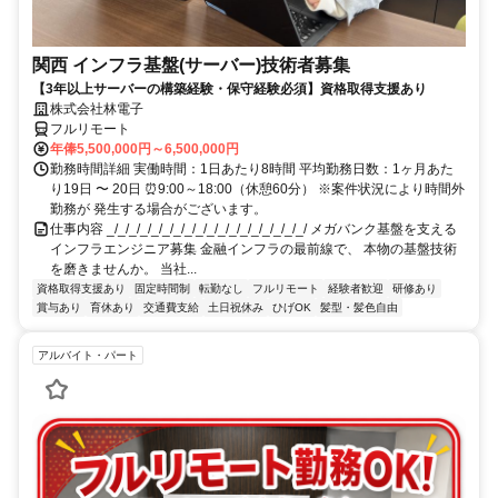
関西 インフラ基盤(サーバー)技術者募集
【3年以上サーバーの構築経験・保守経験必須】資格取得支援あり
株式会社林電子
フルリモート
年俸5,500,000円～6,500,000円
勤務時間詳細 実働時間：1日あたり8時間 平均勤務日数：1ヶ月あた
り19日 〜 20日 ⏰9:00～18:00（休憩60分） ※案件状況により時間外
勤務が 発生する場合がございます。
仕事内容 _/_/_/_/_/_/_/_/_/_/_/_/_/_/_/_/_/_/ メガバンク基盤を支える
インフラエンジニア募集 金融インフラの最前線で、 本物の基盤技術
を磨きませんか。 当社...
資格取得支援あり
固定時間制
転勤なし
フルリモート
経験者歓迎
研修あり
賞与あり
育休あり
交通費支給
土日祝休み
ひげOK
髪型・髪色自由
アルバイト・パート