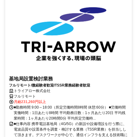
基地局設置検討業務
フルリモート/微経験者歓迎/TSSR業務経験者歓迎
トライアロー株式会社
フルリモート
月給231,260円以上
■勤務時間 9:00～18:00（所定労働時間8時間 休憩:60分） ■労働時間
実働時間：1日あたり8時間 平均勤務日数：1ヶ月あたり20日 平均残
業時間：1ヶ月あたり20時間0分 平均所定労働時...
■仕事内容 携帯電話基地局（4G/5G）の新設や設備増設を行う際に、
電波品質や設置条件を調査・検討する業務（TSSR業務）を担当しし
て頂きます。デスクワークが中心で、通信インフラを支える技術職に