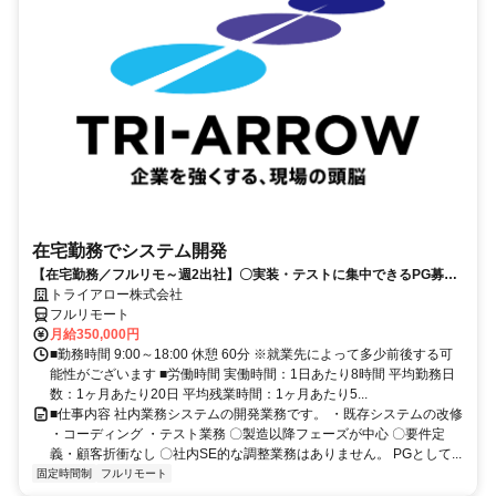
在宅勤務でシステム開発
【在宅勤務／フルリモ～週2出社】〇実装・テストに集中できるPG募集
〇業務用端末貸与あり
トライアロー株式会社
フルリモート
月給350,000円
■勤務時間 9:00～18:00 休憩 60分 ※就業先によって多少前後する可
能性がございます ■労働時間 実働時間：1日あたり8時間 平均勤務日
数：1ヶ月あたり20日 平均残業時間：1ヶ月あたり5...
■仕事内容 社内業務システムの開発業務です。 ・既存システムの改修
・コーディング ・テスト業務 〇製造以降フェーズが中心 〇要件定
義・顧客折衝なし 〇社内SE的な調整業務はありません。 PGとして...
固定時間制
フルリモート