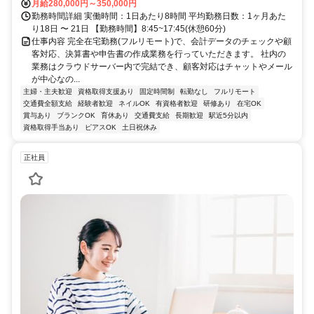
月給280,000円～350,000円
勤務時間詳細 実働時間：1日あたり8時間 平均勤務日数：1ヶ月あた
り18日 〜 21日 【勤務時間】8:45~17:45(休憩60分)
仕事内容 完全在宅勤務(フルリモート)で、会計データのチェックや顧
客対応、決算書や申告書の作成業務を行っていただきます。 社内の
業務はクラウドサーバー内で完結でき、顧客対応はチャットやメール
が中心なの...
主婦・主夫歓迎
資格取得支援あり
固定時間制
転勤なし
フルリモート
交通費全額支給
経験者歓迎
ネイルOK
有資格者歓迎
研修あり
在宅OK
賞与あり
ブランクOK
育休あり
交通費支給
長期歓迎
駅近5分以内
資格取得手当あり
ピアスOK
土日祝休み
正社員