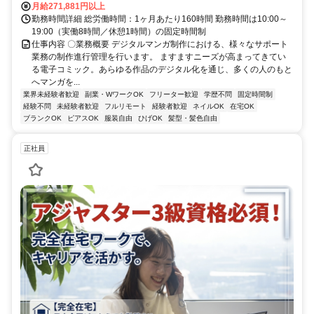
月給271,881円以上
勤務時間詳細 総労働時間：1ヶ月あたり160時間 勤務時間は10:00～
19:00（実働8時間／休憩1時間）の固定時間制
仕事内容 〇業務概要 デジタルマンガ制作における、様々なサポート
業務の制作進行管理を行います。 ますますニーズが高まってきてい
る電子コミック。あらゆる作品のデジタル化を通じ、多くの人のもと
へマンガを...
業界未経験者歓迎
副業・WワークOK
フリーター歓迎
学歴不問
固定時間制
経験不問
未経験者歓迎
フルリモート
経験者歓迎
ネイルOK
在宅OK
ブランクOK
ピアスOK
服装自由
ひげOK
髪型・髪色自由
正社員