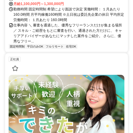
月給1,100,000円～1,300,000円
勤務時間 固定時間制 希望により面談で決定 実働時間： １月あたり
160.0時間 月平均稼働160時間 ※土日祝は委託先企業の休日 平均所定
労働時間： １月あたり 160.0時間
仕事内容 ＼ 審査を通過した、優秀なフリーランスだけが集まる場所
／ スキル・ご経歴をもとに審査を行い、通過された方だけに、 キャ
リアアドバイザーがあなたにマッチした案件をご紹介。 さらに、優
秀なフリー...
固定時間制
平日のみOK
フルリモート
在宅OK
正社員