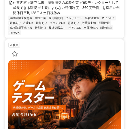
仕事内容 ✅設立以来、増収増益の成長企業 ✅ECディレクターとして
成長できる環境 ✅主観によらない評価制度「360度評価」を採用 ✅年
間休日平均128日＆土日祝休み ―――――――――――――...
資格取得支援あり
学歴不問
固定時間制
フルリモート
経験者歓迎
ネイルOK
研修あり
在宅OK
賞与あり
ブランクOK
育休あり
交通費支給
長期歓迎
資格取得手当あり
社割あり
長期休暇あり
ピアスOK
土日祝休み
服装自由
ひげOK
正社員