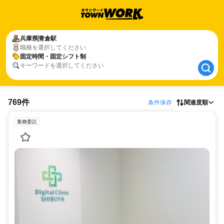
兵庫県
兵庫県
青倉駅
青倉駅
職種を選択してください
固定時間・固定シフト制
固定時間・固定シフト制
キーワードを選択してください
769件
条件保存
関連度順
業務委託