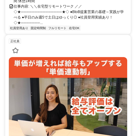
間 休憩1時間
仕事内容: ＼＼在宅型リモートワーク ／／
◇★───────────────★◇ ●BtoB提案営業の基礎～実践が学
べる ●平日のみ週5で土日はゆっくり◎ ●社員登用実績あり！
◇★───────...
社員登用あり
固定時間制
フルリモート
在宅OK
正社員