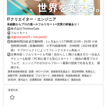
ITクリエイター・エンジニア
未経験からプロの道へ✨フルリモート×充実の研修あり！
株式会社TheNewGate
フルリモート
月給300,000円～700,000円
勤務時間詳細 総労働時間：1ヶ月あたり173時間 10:00～19:00 ※休
憩時間1時間（実働8時間） ※平均残業時間：月6時間（2023年度実
績） ※プロジェクトによってフレックスタイム制あり
仕事内容 ✨フルリモートも可能！自分らしく輝ける働き方◎ ✨社会人
デビューも歓迎！PC初心者でも安心スタート！ ✨独自の教育プログ
ラムで、エンジニアのゼロからプロへ ✨最新の技術で社会を支え、感
謝され...
業界未経験者歓迎
副業・WワークOK
資格取得支援あり
固定時間制
転勤なし
経験不問
未経験者歓迎
フルリモート
経験者歓迎
有資格者歓迎
研修あり
在宅OK
賞与あり
交通費支給
長期歓迎
長期休暇あり
服装自由
派遣社員