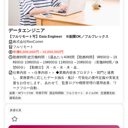
データエンジニア
【フルリモート可】Data Engineer ※副業OK／フルフレックス
株式会社RevComm
フルリモート
年俸6,000,000円～10,000,000円
勤務時間 総労働時間：1週あたり40時間 【勤務時間】 9時00分～18
時00分 10時00分～19時00分 11時00分～20時00分 （実働8時間／休
憩60分） 【勤務日】 月・火・水・木・金...
仕事内容 ＜＜仕事内容＞＞ ◆業務内容各プロダクト・部門と連携
し、業務要件に応じたデータ抽出・集計・可視化の要件定義や実装支
援をお任せします。 あわせて、監査ログや権限管理の運用改善、ワ
ークフロー自動...
副業・WワークOK
学歴不問
固定時間制
フルリモート
ネイルOK
交通費支給
服装自由
派遣社員