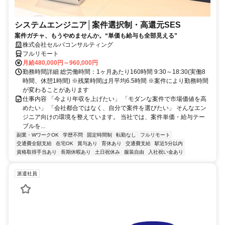
システムエンジニア│案件選択制・高還元SES
案件ガチャ、もうやめませんか。“単価も給与も全部見える”
株式会社セルバコンサルティング
フルリモート
月給480,000円～960,000円
勤務時間詳細 総労働時間：1ヶ月あたり160時間 9:30～18:30(実働8
時間、休憩1時間) ※残業時間は月平均6.5時間 ※案件により勤務時間
が変わることがあります
仕事内容 「今より年収を上げたい」 「モダンな案件で市場価値を高
めたい」 「会社都合ではなく、自分で案件を選びたい」 そんなエン
ジニア向けの環境を整えています。 当社では、案件単価・給与テー
ブルを...
副業・WワークOK
学歴不問
固定時間制
転勤なし
フルリモート
交通費全額支給
在宅OK
賞与あり
育休あり
交通費支給
駅近5分以内
資格取得手当あり
長期休暇あり
土日祝休み
服装自由
入社祝い金あり
派遣社員