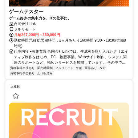
ゲームテスター
ゲーム好きの集中力を、ITの仕事に。
合同会社Link
フルリモート
月給267,000円～350,000円
勤務時間詳細 総労働時間：1ヶ月あたり160時間 9:30〜18:30(実働8
時間)
仕事内容 ●募集背景 合同会社Linkでは、生成AIを取り入れたクリエイ
ティブ制作をはじめ、EC・物販事業、Webサイト制作、システム関
連のサポートなど、幅広いサービスを展開しています。 その中で...
資格取得支援あり
固定時間制
フルリモート
午前
研修あり
夕方
資格取得手当あり
土日祝休み
正社員