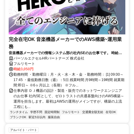
完全在宅OK 音楽機器メーカーでのAWS構築~運用業
務
音楽機器メーカーでの情報システム部の社内SEのお仕事です。 時給
3050円！基本はフル在宅が可能です！ （状況によって出社有り） AWS
パーソルエクセルHRパートナーズ 株式会社
構築の上流工程にも携われます！ご本人負担が約4割でとってもお得な
フルリモート
パナソニック健保に加入頂けます！
時給3,050円
勤務時間 ・勤務曜日：月・火・水・木・金 ・勤務時間： [1] 09:00～
17:45 ・最低勤務日数（週）：5日 残業時間:月9時間～19時間 就業期
間:即日～ ※6ヶ月以上（長期） ※フル...
仕事内容 ＤＪ機器の設計・製造・販売でのネットワークエンジニア
のお仕事 社内SEとして、ゼロトラストの共通基盤向けのAWS構築～
運用を担当します。最初はAWSの運用がメインですが、構築の上流
工程にも...
ランチタイム
学歴不問
固定時間制
フルリモート
交通費全額支給
在宅OK
ブランクOK
駅近5分以内
服装自由
アルバイト・パート