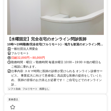
【水曜固定】完全在宅のオンライン問診医師
10時〜19時勤務/完全在宅(フルリモート)・地方も歓迎のオンライン問診
業務
一般社団法人博愛会
フルリモート
日給32,000円～80,000円
勤務時間・曜日: ✅勤務時間 毎週水曜日 10:00～19:00 ※他の曜日も
ご相談に乗れます。
仕事内容: スキマ時間に医師の診察が受けられる オンライン診療サー
ビス。 事業拡大に向けて患者様に 高品質な医療の提供をしていくた
め、 医師の皆様のお力添えが必要です！ ご自宅などでのオンライン
診...
シフト自由
フルリモート
残業なし
業務委託