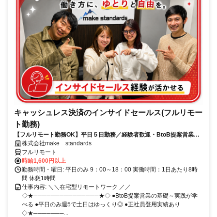
キャッシュレス決済のインサイドセールス(フルリモー
ト勤務)
【フルリモート勤務OK】平日５日勤務／経験者歓迎・BtoB提案営業で
スキルアップ
株式会社make standards
フルリモート
時給1,600円以上
勤務時間・曜日: 平日のみ 9：00～18：00 実働時間：1日あたり8時
間 休憩1時間
仕事内容: ＼＼在宅型リモートワーク ／／
◇★───────────────★◇ ●BtoB提案営業の基礎～実践が学
べる ●平日のみ週5で土日はゆっくり◎ ●正社員登用実績あり
◇★───────...