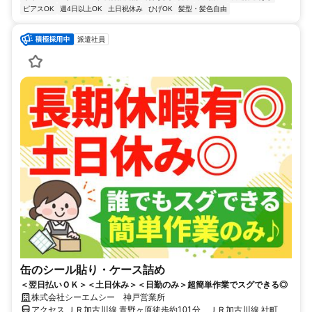
ピアスOK
週4日以上OK
土日祝休み
ひげOK
髪型・髪色自由
派遣社員
缶のシール貼り・ケース詰め
＜翌日払いＯＫ＞＜土日休み＞＜日勤のみ＞超簡単作業でスグできる◎
株式会社シーエムシー 神戸営業所
アクセス ＪＲ加古川線 青野ヶ原徒歩約101分、ＪＲ加古川線 社町徒