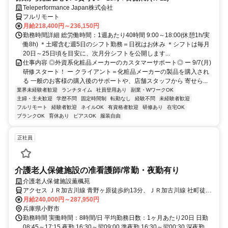
Teleperformance Japan株式会社
フルリモート
月給218,400円～236,150円
勤務時間詳細 総労働時間：1週あたり40時間 9:00～18:00(休憩1h/実
働8h) ＊土曜含む週5日のシフト勤務＝日祝はお休み ＊シフトは毎月
20日～25日頃を目安に、次月分シフトを公開します...
仕事内容 ◎外資系化粧品メーカーのカスタマーサポート◎ ー 9/7(月)
研修スタート！ ー クライアント＝化粧品メーカーの製品を購入され
る 一般のお客様の購入後のサポートや、店舗スタッフから 寄せら...
業界未経験者歓迎
ランチタイム
社員登用あり
副業・WワークOK
主婦・主夫歓迎
学歴不問
固定時間制
転勤なし
経験不問
未経験者歓迎
フルリモート
経験者歓迎
ネイルOK
有資格者歓迎
研修あり
在宅OK
ブランクOK
育休あり
ピアスOK
服装自由
正社員
介護老人保健施設の准看護師/常勤・夜勤有り
介護老人保健施設薫楓苑
アクセス ＪＲ加古川線 青野ヶ原徒歩約13分、ＪＲ加古川線 社町徒歩
約25分、ＪＲ加古川線 河合西徒歩約39分
月給240,000円～287,950円
兵庫県小野市
勤務時間 実働時間：8時間/日 平均勤務日数：1ヶ月あたり20日 日勤
08:45～17:15 夜勤 16:30～翌09:00 準夜勤 16:30～翌00:30 深夜勤