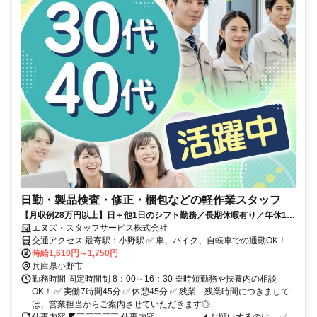
日勤・製品検査・修正・梱包などの軽作業スタッフ
【月収例28万円以上】日＋他1日のシフト勤務／長期休暇有り／年休120
日／ネイル・ピアス・髪色OK／1食290円と格安な食事有り◎
エヌズ・スタッフサービス株式会社
交通アクセス 最寄駅：小野駅 ✅ 車、バイク、自転車での通勤OK！
時給1,610円～1,750円
兵庫県小野市
勤務時間 固定時間制 8：00～16：30 ※時短勤務や扶養内の相談
OK！ ✅ 実働7時間45分 ✅ 休憩45分 ✅ 残業…残業時間につきまして
は、営業担当からご案内させていただきます◎
仕事内容 ◤￣￣￣￣￣ 仕事内容 ＿＿＿＿＿◢ お願いするのは… ✅