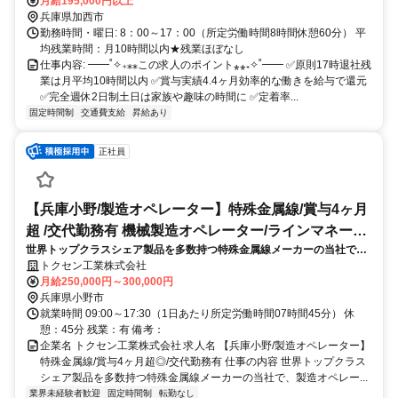
国道「加西IC」から10分 中国道「滝野社IC」から15分 山陽道「加古
月給195,000円以上
川北IC」から20分 最寄り駅：青野ケ原駅
兵庫県加西市
勤務時間・曜日: 8：00～17：00（所定労働時間8時間休憩60分） 平
均残業時間：月10時間以内★残業ほぼなし
仕事内容: ━━˚✧₊⁎⁎この求人のポイント⁎⁎₊✧˚━━ ✅原則17時退社残
業は月平均10時間以内 ✅賞与実績4.4ヶ月効率的な働きを給与で還元
✅完全週休2日制土日は家族や趣味の時間に ✅定着率...
固定時間制
交通費支給
昇給あり
正社員
【兵庫小野/製造オペレーター】特殊金属線/賞与4ヶ月
超 /交代勤務有 機械製造オペレーター/ラインマネージ
世界トップクラスシェア製品を多数持つ特殊金属線メーカーの当社で、
ャー
製造オペレーター業務をお任せします。当社ワイヤは、自動車用タイ
トクセン工業株式会社
ヤ、半導体、医療機器等私たちの生活を支える幅広い製品に使用されて
月給250,000円～300,000円
います。
兵庫県小野市
就業時間 09:00～17:30（1日あたり所定労働時間07時間45分） 休
憩：45分 残業：有 備考：
企業名 トクセン工業株式会社 求人名 【兵庫小野/製造オペレーター】
特殊金属線/賞与4ヶ月超◎/交代勤務有 仕事の内容 世界トップクラス
シェア製品を多数持つ特殊金属線メーカーの当社で、製造オペレー...
業界未経験者歓迎
固定時間制
転勤なし