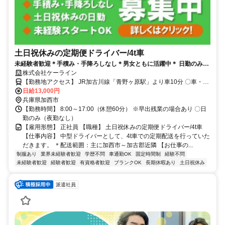
土日祝休みの定期便ドライバー/4t車
未経験者歓迎＊手積み・手降ろしなし＊男女ともに活躍中＊ 日勤のみ＊
加西市～加古郡近隣の定期便4tドライバー募集！
株式会社ケーライン
【勤務地アクセス】 JR加古川線「青野ヶ原駅」より車10分 〇車・マ
イカー通勤可（無料駐車場あり）
日給13,000円
兵庫県加西市
【勤務時間】 8:00～17:00（休憩60分） ※早出残業の場合あり 〇日
勤のみ（夜勤なし）
【雇用形態】 正社員 【職種】 土日祝休みの定期便ドライバー/4t車
【仕事内容】 中型ドライバーとして、4t車での定期配送を行っていた
だきます。 ＊配送範囲：主に加西市～加古郡近隣 【お仕事の...
制服あり
業界未経験者歓迎
学歴不問
車通勤OK
固定時間制
経験不問
未経験者歓迎
経験者歓迎
有資格者歓迎
ブランクOK
長期休暇あり
土日祝休み
派遣社員