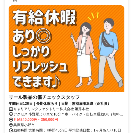
リール製品の傷チェックスタッフ
年間休日120日｜長期休暇あり｜日勤｜無期雇用派遣（正社員）
キャリアリンクファクトリー株式会社 姫路本社
アクセス 小野駅より車で10分＊車・バイク・自転車通勤OK（無料駐
車場完備）
月給240,000円～350,000円
兵庫県小野市
勤務時間 実働時間：7時間45分/日 平均勤務日数：1ヶ月あたり18日