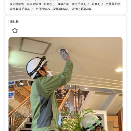
固定時間制
職場見学可
転勤なし
経験不問
住宅手当あり
研修あり
交通費支給
資格取得手当あり
土日祝休み
昼食補助あり
友達と応募OK
正社員