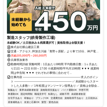
製造スタッフ(鉄骨製作工場)
未経験OK／土日祝休み＆残業選択可｜資格取得は全額支援！
株式会社横山建設工業
交通・アクセス JR加古川線「青野ヶ原駅」より車で10分、神戸電鉄
「小野駅」より車で約13分
月給205,000円～260,000円
兵庫県加東市
勤務時間詳細 実働時間：1日あたり8時間 平均勤務日数：1ヶ月あた
り21日 〜 22日 8:00～17:00 ※残業時間/平均月10時間 ▼▼▼ 残業時
間は申告制 ▼▼▼ それぞれの事情に合わせて...
仕事内容 ―――――――――――――――――――― 求人のポイン
ト ―――――――――――――――――――― ✅ 未経験からスター
トした人多数✨ ✅ 1年程度はマンツーマン指導あり ✅ 資格は全額会...
制服あり
業界未経験者歓迎
資格取得支援あり
バイク通勤OK
学歴不問
車通勤OK
固定時間制
職場見学可
転勤なし
経験不問
未経験者歓迎
住宅手当あり
研修あり
ブランクOK
交通費支給
資格取得手当あり
土日祝休み
昼食補助あり
友達と応募OK
髪型・髪色自由