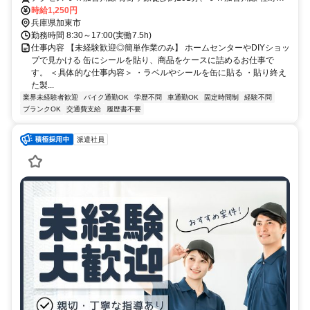
歩約115分、神戸電鉄粟生線/神戸高速鉄道南北線 小野（兵庫県）徒
時給1,250円
歩約120分 加東市 ＊車・バイク通勤ok
兵庫県加東市
勤務時間 8:30～17:00(実働7.5h)
仕事内容 【未経験歓迎◎簡単作業のみ】 ホームセンターやDIYショッ
プで見かける 缶にシールを貼り、商品をケースに詰めるお仕事で
す。 ＜具体的な仕事内容＞ ・ラベルやシールを缶に貼る ・貼り終え
た製...
業界未経験者歓迎
バイク通勤OK
学歴不問
車通勤OK
固定時間制
経験不問
ブランクOK
交通費支給
履歴書不要
派遣社員