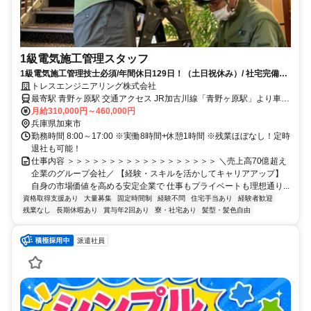
1級電気施工管理スタッフ
1級電気施工管理技士必須/年間休日129日！（土日祝休み）/ 社宅完備！
私生活も節約可能
トレスエンジニアリング株式会社
最寄駅 青野ヶ原駅 交通アクセス JR加古川線「青野ヶ原駅」より車で
約4分 ※上記は本社へのアクセス方法です。 実際の現場は遠くても会
月給310,000円～460,000円
兵庫県加東市
社から片道1時間圏内です。 ★U・Iターン歓迎！ ★転勤なし
勤務時間 8:00～17:00 ※実働8時間+休憩1時間 ※残業ほぼなし！定時
退社も可能！
仕事内容 ＞＞＞＞＞＞＞＞＞＞＞＞＞＞＞＞＞＞ ＼売上高70億超え
企業のグループ会社／ 【経験・スキルを活かしてキャリアアップ】
自身の市場価値を高める安定企業で 仕事もプライベートも理想通り...
資格取得支援あり
大量募集
固定時間制
経験不問
住宅手当あり
経験者歓迎
残業なし
長期休暇あり
賞与年2回あり
寮・社宅あり
髪型・髪色自由
派遣社員