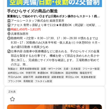
手のひらサイズの商品の製造
重量物なしで始めやすい◎まずは日勤&ボタン操作からスタート！残業
少なめ・土日祝休みで働きやすさバツグン☆即日勤務OK
アールシースタッフ株式会社 姫路営業所
アクセス 青野ヶ原駅より車で11分★車通勤OK（周辺駅：社町駅、田
原駅、法華口駅）
時給1,450円～1,813円
兵庫県加西市
勤務時間 ＜2交替＞ 8:30～17:30、17：30～26:30 ※慣れるまでは
8:30～17：30勤務のみ(大体半年程・個人差あり) ※休憩60分 ※月～
金の週5日勤務 ※残業少なめ
仕事内容 自動車や医療機器などに使われる、手のひらサイズの金属
部品を製造するお仕事です。 機械を使って部品を決められた長さや
形に加工し、完成後にサイズや形を確認します。 工場勤務が初めて
の方は、簡...
制服あり
業界未経験者歓迎
副業・WワークOK
主婦・主夫歓迎
フリーター歓迎
給料前払いOK
学歴不問
車通勤OK
即日勤務OK
固定時間制
職場見学可
平日のみOK
経験不問
未経験者歓迎
経験者歓迎
即日払いOK
有資格者歓迎
ブランクOK
長期歓迎
フルタイム歓迎
正社員