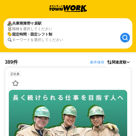
兵庫県
青野ケ原駅
職種を選択してください
固定時間・固定シフト制
キーワードを選択してください
389件
条件保存
関連度順
正社員