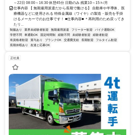
～22日 08:00～16:30 休憩45分 日勤のみ 残業10～15ｈ/月
仕事内容 【 無期雇用派遣だから長期で働ける】 自動車や半導体、医
療機器などに使用される 特殊金属線（ワイヤ）の製造・販売を手掛
けるメーカーでのお仕事です！ ■仕事内容■ ＊再利用のため戻ってき
たリ...
制服あり
業界未経験者歓迎
無期雇用派遣
フリーター歓迎
バイク通勤OK
学歴不問
車通勤OK
固定時間制
経験不問
未経験者歓迎
経験者歓迎
有資格者歓迎
賞与あり
ブランクOK
交通費支給
長期歓迎
フルタイム歓迎
長期休暇あり
友達と応募OK
正社員