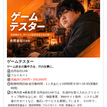
ゲームテスター
ゲーム好きの集中力を、ITの仕事に。
合同会社Link
フルリモート
月給267,000円～350,000円
勤務時間詳細 総労働時間：1ヶ月あたり160時間 9:30〜18:30(実働8
時間)
仕事内容 ●募集背景 合同会社Linkでは、生成AIを取り入れたクリエイ
ティブ制作をはじめ、EC・物販事業、Webサイト制作、システム関
連のサポートなど、幅広いサービスを展開しています。 その中で...
資格取得支援あり
固定時間制
フルリモート
午前
研修あり
夕方