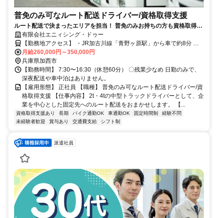
普免のみ可なルート配送ドライバー/資格取得支援
ルート配送で決まったエリアを担当！ 普免のみお持ちの方も資格取得支
援で【フォークリフトや中型限定解除】が取れる
有限会社エニィシング・ドゥー
【勤務地アクセス】 ・JR加古川線「青野ヶ原駅」から車で約8分 ・
JR加古川線「社町駅」から車で約7分 〇車通勤OK（無料駐車場あ
月給260,000円～350,000円
り） 〇バイク・自転車通勤OK
兵庫県加西市
【勤務時間】 7:30〜16:30（休憩60分） 〇残業少なめ 日勤のみで、
深夜配送や車中泊はありません。
【雇用形態】 正社員 【職種】 普免のみ可なルート配送ドライバー/資
格取得支援 【仕事内容】 2t・4tの中型トラックドライバーとして、企
業を中心とした固定先へのルート配送をおまかせします。 【...
資格取得支援あり
長期
バイク通勤OK
車通勤OK
固定時間制
経験不問
未経験者歓迎
賞与あり
交通費支給
シフト制
派遣社員