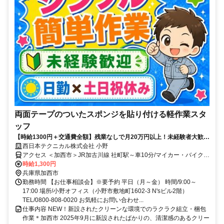
両面テープのついたスポンジを貼り付ける軽作業スタ
ッフ
【時給1300円＋交通費全額】残業なしで月20万円以上！未経験者大歓
迎！土日祝休みです！
西日本テクニカル株式会社 小野
アクセス ＜加西市＞JR加古川線 社町駅～車10分/マイカー・バイク通
勤OK
時給1,300円
兵庫県加西市
勤務時間 【お仕事相談会】※要予約 平日（月～金） 時間/9:00～
17:00 場所/小野オフィス（小野市敷地町1602-3 N'sビル2階）
TEL/0800-808-0020 お気軽にお問い合わせ...
仕事内容 NEW！新設されたクリーンな環境でのラクラク組立・梱包
作業＊加西市 2025年9月に新設されたばかりの、清潔感のあるクリー