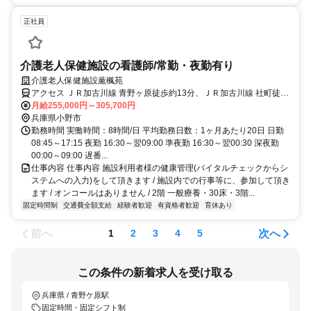
正社員
介護老人保健施設の看護師/常勤・夜勤有り
介護老人保健施設薫楓苑
アクセス ＪＲ加古川線 青野ヶ原徒歩約13分、ＪＲ加古川線 社町徒歩
約25分、ＪＲ加古川線 河合西徒歩約39分
月給255,000円～305,700円
兵庫県小野市
勤務時間 実働時間：8時間/日 平均勤務日数：1ヶ月あたり20日 日勤
08:45～17:15 夜勤 16:30～翌09:00 準夜勤 16:30～翌00:30 深夜勤
00:00～09:00 遅番...
仕事内容 仕事内容 施設利用者様の健康管理(バイタルチェックからシ
ステムへの入力)をして頂きます / 施設内での行事等に、参加して頂き
ます / オンコールはありません / 2階 一般療養・30床・3階...
固定時間制
交通費全額支給
経験者歓迎
有資格者歓迎
育休あり
前へ
次へ
1
2
3
4
5
この条件の新着求人を受け取る
兵庫県 / 青野ケ原駅
固定時間・固定シフト制