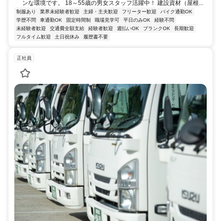
ンな環境です。 18～55歳の男女スタッフ活躍中！ 建設資材（屋根...
制服あり
業界未経験者歓迎
主婦・主夫歓迎
フリーター歓迎
バイク通勤OK
学歴不問
車通勤OK
固定時間制
職場見学可
平日のみOK
経験不問
未経験者歓迎
交通費全額支給
経験者歓迎
週払いOK
ブランクOK
長期歓迎
フルタイム歓迎
土日祝休み
履歴書不要
正社員