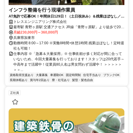
インフラ整備を行う現場作業員
AT免許で応募OK！年間休日129日！（土日祝休み）＆残業ほぼなし／社
宅あり
トレスエンジニアリング株式会社
最寄駅 青野ヶ原駅 交通アクセス JR線「青野ヶ原駅」より徒歩で20分
※上記は営業所へのアクセスです。 実際の現場は遠くても会社から
月給230,000円～360,000円
片道1時間圏内です。 ・U・Iターン歓迎！ ・転勤なし
兵庫県加東市
勤務時間 8:00～17:00 ※実働8時間+休憩1時間 残業ほぼなし！定時退
社も可能！
仕事内容 ※「急募＆大量採用」※ 仕事依頼が多く対応が間に合って
いないため、今回大量募集を行っております！スタッフは20代若手～
中高年まで活躍中！従業員80人名は男女問わず活躍中！ ＞＞＞＞＞
＞＞...
資格取得支援あり
大量募集
車通勤OK
固定時間制
住宅手当あり
ブランクOK
長期休暇あり
賞与年2回あり
寮・社宅あり
髪型・髪色自由
正社員