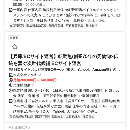
00:00～09:00 遅番...
仕事内容 仕事内容 施設利用者様の健康管理(バイタルチェックからシ
ステムへの入力)をして頂きます / 施設内での行事等に、参加して頂き
ます / オンコールはありません / 2階 一般療養・30床・3階...
固定時間制
交通費全額支給
経験者歓迎
有資格者歓迎
育休あり
正社員
【兵庫/ECサイト運営】転勤無/創業75年の刃物卸×伝
統を繋ぐ次世代候補 ECサイト運営
自社ECサイトおよび主要ECモール（楽天、Yahoo!、Amazon等）の運
営管理を主軸に、データ分析に基づく国内販売戦略の立案・実行、商品
株式会社マルキン
企画の支援まで、国内EC事業の拡大を幅広く担っていただきます。
月給280,000円～340,000円
兵庫県加東市
就業時間 08:40～17:40（1日あたり所定労働時間08時間） 休憩：60
分 残業：有 備考：固定残業代の相当時間：40.0時間/月
企業名 株式会社マルキン 求人名 【兵庫/ECサイト運営】転勤無/創業
75年の刃物卸×伝統を繋ぐ次世代候補 仕事の内容 自社ECサイトおよ
び主要ECモール（楽天、Yahoo!、Amazon等）の運...
業界未経験者歓迎
固定時間制
転勤なし
土日祝休み
服装自由
同じ企業の求人