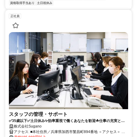
資格取得手当あり
土日祝休み
正社員
スタッフの管理・サポート
✅️35歳以下✅土日休み✨効率重視で働くあなたを歓迎☘仕事の充実と私
生活の幸福を両立したい方へ♪
株式会社Sugano
アクセス: ■本社住所／兵庫県加西市繁昌町894番地 ＜アクセス＞ 中