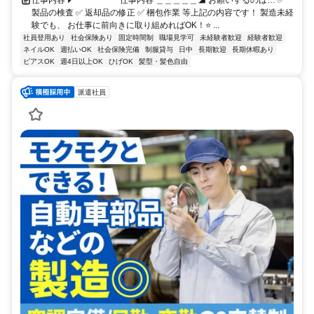
製品の検査 ✅ 返却品の修正 ✅ 梱包作業 等上記の内容です！ 製造未経
験でも、 お仕事に前向きに取り組めればOK！⭐ ...
社員登用あり
社会保険あり
固定時間制
職場見学可
未経験者歓迎
経験者歓迎
ネイルOK
週払いOK
社会保険完備
制服貸与
日中
長期歓迎
長期休暇あり
ピアスOK
週4日以上OK
ひげOK
髪型・髪色自由
派遣社員