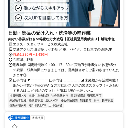
日勤・部品の受け入れ・洗浄等の軽作業
細かい作業が好きor得意な方大歓迎【正社員登用実績有り】離職率低め
◎月収例23万円以上！／土日祝休み／長期休暇有り／空調完備／主婦
エヌズ・スタッフサービス株式会社
(夫)さん活躍中♪
交通アクセス 最寄駅：小野駅 ✅ 車、バイク、自転車での通勤OK！
時給1,330円～1,430円
兵庫県小野市
勤務時間 固定時間制 9：00～17：30 ✅ 実働7時間45分 ✅ 休憩45分
✅ 残業…残業時間につきましては、営業担当からご案内させていただ
きます◎
仕事内容 ◤￣￣￣￣￣ 仕事内容 ＿＿＿＿＿◢ 未経験から活躍可能！
細かい作業が得意or好きな方大歓迎◎ 人気の製造スタッフ！⭐ お願い
するのは… ✅ 部品の受入れ └ 加工現場から届いた...
社員登用あり
主婦・主夫歓迎
社会保険あり
固定時間制
職場見学可
未経験者歓迎
経験者歓迎
週払いOK
社会保険完備
制服貸与
日中
長期歓迎
長期休暇あり
週4日以上OK
土日祝休み
派遣社員