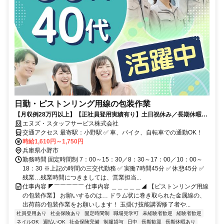
日勤・ピストンリング用線の包装作業
【月収例28万円以上】【正社員登用実績有り】土日祝休み／長期休暇有
り／年休120日／ピアス・髪色OK／1食290円と格安な食事有り◎
エヌズ・スタッフサービス株式会社
交通アクセス 最寄駅：小野駅 ✅ 車、バイク、自転車での通勤OK！
時給1,610円～1,750円
兵庫県小野市
勤務時間 固定時間制 7：00～15：30／8：30～17：00／10：00～
18：30 ※上記の時間の三交代勤務 ✅ 実働7時間45分 ✅ 休憩45分 ✅
残業…残業時間につきましては、営業担当...
仕事内容 ◤￣￣￣￣￣ 仕事内容 ＿＿＿＿＿◢ 【ピストンリング用線
の包装作業】 お願いするのは… ドラム状に巻き取られた金属線の、
出荷前の包装作業をお願いします！ 玉掛け技能講習修了者や...
社員登用あり
社会保険あり
固定時間制
職場見学可
未経験者歓迎
経験者歓迎
ネイルOK
週払いOK
社会保険完備
制服貸与
日中
長期歓迎
長期休暇あり