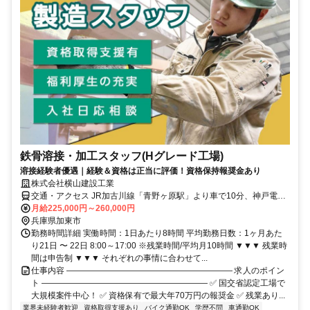
鉄骨溶接・加工スタッフ(Hグレード工場)
溶接経験者優遇｜経験＆資格は正当に評価！資格保持報奨金あり
株式会社横山建設工業
交通・アクセス JR加古川線「青野ヶ原駅」より車で10分、神戸電鉄
「小野駅」より車で約13分
月給225,000円～260,000円
兵庫県加東市
勤務時間詳細 実働時間：1日あたり8時間 平均勤務日数：1ヶ月あた
り21日 〜 22日 8:00～17:00 ※残業時間/平均月10時間 ▼▼▼ 残業時
間は申告制 ▼▼▼ それぞれの事情に合わせて...
仕事内容 ―――――――――――――――――――― 求人のポイン
ト ―――――――――――――――――――― ✅ 国交省認定工場で
大規模案件中心！ ✅ 資格保有で最大年70万円の報奨金 ✅ 残業あり...
業界未経験者歓迎
資格取得支援あり
バイク通勤OK
学歴不問
車通勤OK