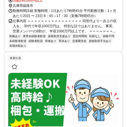
月給280,000円以上
兵庫県姫路市
勤務時間詳細 実働時間：1日あたり7時間45分 平均勤務日数：1ヶ月
あたり20日 〜 23日 8：45～17：30（実働7時間45分）
仕事内容 ＝＝＝＝＝＝＝＝＝＝＝＝＝＝＝＝ 同世代より一歩上の収
入を。 30代で年収1000万円は、 特別な話ではありません。 事実、
営業メンバーの8割が、 年収1000万円以上です。 ＝＝＝＝＝＝＝...
制服あり
業界未経験者歓迎
資格取得支援あり
固定時間制
転勤なし
経験不問
未経験者歓迎
経験者歓迎
研修あり
育休あり
交通費支給
資格取得手当あり
長期休暇あり
派遣社員