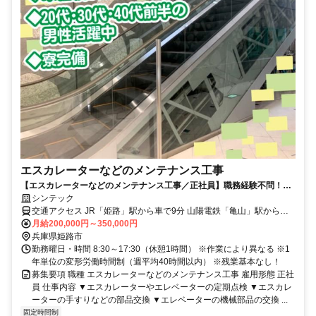
エスカレーターなどのメンテナンス工事
【エスカレーターなどのメンテナンス工事／正社員】職務経験不問！残
業ほぼナシ！待遇充実◎
シンテック
交通アクセス JR「姫路」駅から車で9分 山陽電鉄「亀山」駅から徒
歩20分
月給200,000円～350,000円
兵庫県姫路市
勤務曜日・時間 8:30～17:30（休憩1時間） ※作業により異なる ※1
年単位の変形労働時間制（週平均40時間以内） ※残業基本なし！
募集要項 職種 エスカレーターなどのメンテナンス工事 雇用形態 正社
員 仕事内容 ▼エスカレーターやエレベーターの定期点検 ▼エスカレ
ーターの手すりなどの部品交換 ▼エレベーターの機械部品の交換 ...
固定時間制