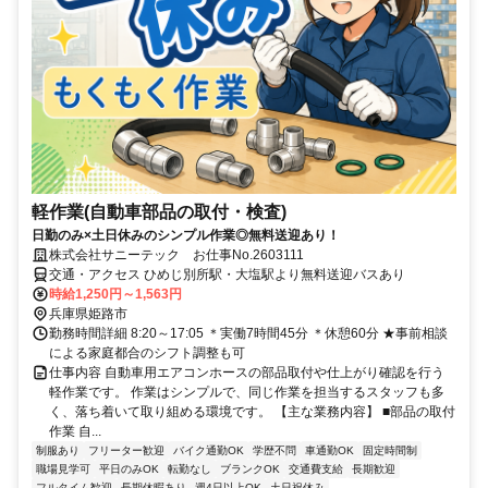
軽作業(自動車部品の取付・検査)
日勤のみ×土日休みのシンプル作業◎無料送迎あり！
株式会社サニーテック お仕事No.2603111
交通・アクセス ひめじ別所駅・大塩駅より無料送迎バスあり
時給1,250円～1,563円
兵庫県姫路市
勤務時間詳細 8:20～17:05 ＊実働7時間45分 ＊休憩60分 ★事前相談
による家庭都合のシフト調整も可
仕事内容 自動車用エアコンホースの部品取付や仕上がり確認を行う
軽作業です。 作業はシンプルで、同じ作業を担当するスタッフも多
く、落ち着いて取り組める環境です。 【主な業務内容】 ■部品の取付
作業 自...
制服あり
フリーター歓迎
バイク通勤OK
学歴不問
車通勤OK
固定時間制
職場見学可
平日のみOK
転勤なし
ブランクOK
交通費支給
長期歓迎
フルタイム歓迎
長期休暇あり
週4日以上OK
土日祝休み