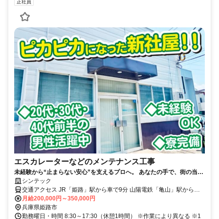
正社員
エスカレーターなどのメンテナンス工事
未経験から“止まらない安心”を支えるプロへ。 あなたの手で、街の当た
り前を守ろう！
シンテック
交通アクセス JR「姫路」駅から車で9分 山陽電鉄「亀山」駅から徒
歩20分
月給200,000円～350,000円
兵庫県姫路市
勤務曜日・時間 8:30～17:30（休憩1時間） ※作業により異なる ※1