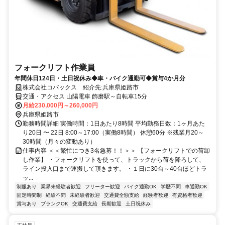
フォークリフト作業員
年間休日124日・土日祝休み◆車・バイク通勤可◆賞与4か月分
株式会社コバックス 紹介先:兵庫県姫路市
交通・アクセス 山陽電車 飾磨駅～自転車15分
月給230,000円～260,000円
兵庫県姫路市
勤務時間詳細 実働時間：1日あたり8時間 平均勤務日数：1ヶ月あた
り20日 〜 22日 8:00～17:00（実働8時間） 休憩60分 ※残業月20～
30時間（月々の変動あり）
仕事内容 ＜＜繁忙につき3名急募！！＞＞ 【フォークリフトでの荷卸
し作業】 ・フォークリフトを使って、トラックから荷を降ろして、
ライン投入口まで運搬して頂きます。 ・１日に30台～40台ほどトラ
ッ...
制服あり
業界未経験者歓迎
フリーター歓迎
バイク通勤OK
学歴不問
車通勤OK
固定時間制
経験不問
未経験者歓迎
交通費全額支給
経験者歓迎
有資格者歓迎
賞与あり
ブランクOK
交通費支給
長期歓迎
土日祝休み