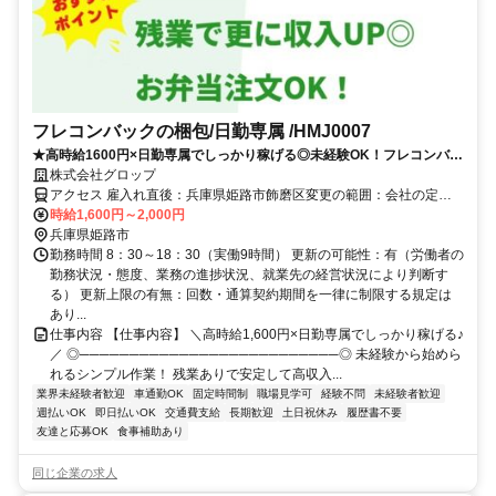
フレコンバックの梱包/日勤専属 /HMJ0007
★高時給1600円×日勤専属でしっかり稼げる◎未経験OK！フレコンバッ
クの梱包や結束、フォークリフトでの運搬などモクモク進められる作業♪
株式会社グロップ
アクセス 雇入れ直後：兵庫県姫路市飾磨区変更の範囲：会社の定め
る就業場所＼アクセス／山電網干線「西飾磨駅」から車で12分＼通勤
時給1,600円～2,000円
備考／最寄駅から自転車貸与（無料）可
兵庫県姫路市
勤務時間 8：30～18：30（実働9時間） 更新の可能性：有（労働者の
勤務状況・態度、業務の進捗状況、就業先の経営状況により判断す
る） 更新上限の有無：回数・通算契約期間を一律に制限する規定は
あり...
仕事内容 【仕事内容】 ＼高時給1,600円×日勤専属でしっかり稼げる♪
／ ◎──────────────────────────◎ 未経験から始めら
れるシンプル作業！ 残業ありで安定して高収入...
業界未経験者歓迎
車通勤OK
固定時間制
職場見学可
経験不問
未経験者歓迎
週払いOK
即日払いOK
交通費支給
長期歓迎
土日祝休み
履歴書不要
友達と応募OK
食事補助あり
同じ企業の求人