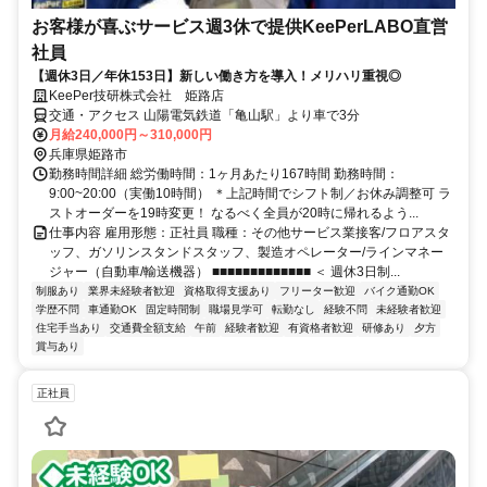
お客様が喜ぶサービス週3休で提供KeePerLABO直営
社員
【週休3日／年休153日】新しい働き方を導入！メリハリ重視◎
KeePer技研株式会社 姫路店
交通・アクセス 山陽電気鉄道「亀山駅」より車で3分
月給240,000円～310,000円
兵庫県姫路市
勤務時間詳細 総労働時間：1ヶ月あたり167時間 勤務時間：
9:00~20:00（実働10時間） ＊上記時間でシフト制／お休み調整可 ラ
ストオーダーを19時変更！ なるべく全員が20時に帰れるよう...
仕事内容 雇用形態：正社員 職種：その他サービス業接客/フロアスタ
ッフ、ガソリンスタンドスタッフ、製造オペレーター/ラインマネー
ジャー（自動車/輸送機器） ■■■■■■■■■■■■■ ＜ 週休3日制...
制服あり
業界未経験者歓迎
資格取得支援あり
フリーター歓迎
バイク通勤OK
学歴不問
車通勤OK
固定時間制
職場見学可
転勤なし
経験不問
未経験者歓迎
住宅手当あり
交通費全額支給
午前
経験者歓迎
有資格者歓迎
研修あり
夕方
賞与あり
正社員