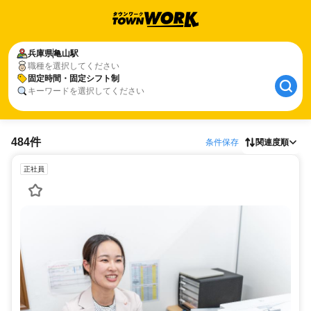
兵庫県
亀山駅
職種を選択してください
固定時間・固定シフト制
キーワードを選択してください
484件
条件保存
関連度順
正社員