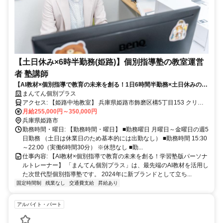
【土日休み×6時半勤務(姫路)】個別指導塾の教室運営
者 塾講師
【AI教材×個別指導で教育の未来を創る！1日6時間半勤務×土日休みの新
しい働き方】
まんてん個別プラス
アクセス: 【姫路中地教室】 兵庫県姫路市飾磨区構5丁目153 クリー
ンピア構1階 【英賀保教室】 兵庫県姫路市飾磨区英賀保駅前町1 ファ
月給255,000円～350,000円
ーストイン英賀保駅前202 [最寄り駅] 山陽電鉄 英賀保駅 [アクセス] 英
兵庫県姫路市
賀保駅より徒歩約1分（駅前） 【広畑教室】 兵庫県姫路市広畑区才
勤務時間・曜日: 【勤務時間・曜日】 ■勤務曜日 月曜日～金曜日の週5
837-2 [最寄り駅] 山陽電鉄 広畑駅 [アクセス] 広畑駅より徒歩約8分
日勤務 （土日は休業日のため基本的には出勤なし） ■勤務時間 15:30
【たつの教室】 兵庫県たつの市龍野町堂本44-7 [最寄り駅] JR姫新線
～22:00（実働6時間30分） ※休憩なし ■勤...
仕事内容: 【AI教材×個別指導で教育の未来を創る！学習塾版パーソナ
本竜野駅 [アクセス] 本竜野駅より徒歩約1分
ルトレーナー】 「まんてん個別プラス」は、最先端のAI教材を活用し
た次世代型個別指導塾です。 2024年に新ブランドとして立ち...
固定時間制
残業なし
交通費支給
昇給あり
アルバイト・パート