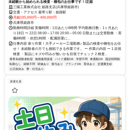
未経験から始められる検査・梱包のお仕事です！/正姫
三陽工業株式会社 姫路支店(兵庫県姫路市)
交通・アクセス 最寄り駅：姫路駅
月給195,000円～400,000円
兵庫県姫路市
勤務時間詳細 実働時間：1日あたり8時間 平均勤務日数：1ヶ月あた
り18日 〜 22日 08:00～17:00 20:00～05:00 日勤または交替勤務 ・実
働8時間 ・休憩1時間 ・配属部署に...
仕事内容 座り作業！大手メーカー工場勤務♪ 製品の検査や梱包をお任
せ！ 未経験者の方でも挑戦できる作業です。 ー 作業の内容 ー 1.目視
検査 ・製品にキズや凹みが無いかを目視でチェック 2.検査...
業界未経験者歓迎
無期雇用派遣
バイク通勤OK
学歴不問
車通勤OK
固定時間制
転勤なし
経験不問
研修あり
賞与あり
ブランクOK
育休あり
交通費支給
土日祝休み
寮・社宅あり
派遣社員