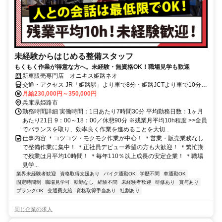
未経験からはじめる整備スタッフ
もくもく作業が得意な方へ。未経験・無資格OK！職場見学も歓迎
新車販売専門店 オニキス姫路ネオ
交通・アクセス JR「姫路駅」より車で8分・姫路JCTより車で10分
◆車通勤OK
月給230,000円～350,000円
兵庫県姫路市
勤務時間詳細 実働時間：1日あたり7時間30分 平均勤務日数：1ヶ月
あたり21日 9：00～18：00／休憩90分 ※残業月平均10h程度 >>全員
でバランスを取り、効率良く作業を進めることを大切...
仕事内容 ＊コツコツ・モクモク作業が中心！ ＊営業・販売業務なし
で整備作業に集中！ ＊正社員デビュー希望の方も大歓迎！ ＊繁忙期
で残業は月平均10時間！ ＊毎年110％以上成長の安定企業！ ＊職場
見学...
業界未経験者歓迎
資格取得支援あり
バイク通勤OK
学歴不問
車通勤OK
固定時間制
職場見学可
転勤なし
経験不問
未経験者歓迎
研修あり
賞与あり
ブランクOK
交通費支給
資格取得手当あり
社割あり
同じ企業の求人