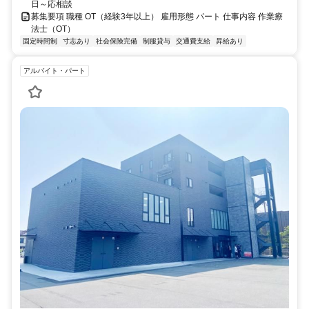
日～応相談
募集要項 職種 OT（経験3年以上） 雇用形態 パート 仕事内容 作業療
法士（OT）
固定時間制
寸志あり
社会保険完備
制服貸与
交通費支給
昇給あり
アルバイト・パート