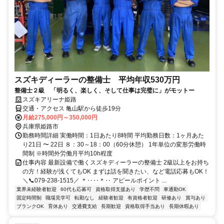
スズキディーラーの整備士 平均年収530万円
整備士２級 「明るく、楽しく、そして仕事は完璧に」がモットー
スズキアリーナ姫路
交通・アクセス 亀山駅から徒歩19分
月給275,000円～350,000円
兵庫県姫路市
勤務時間詳細 実働時間：1日あたり8時間 平均勤務日数：1ヶ月あた
り21日 〜 22日 ８：30～18：00（60分休憩） 1年単位の変形労働時
間制 ※時間外労働月平均10h程度
仕事内容 最新設備で働くスズキディーラーの整備士 2級以上をお持ち
の方！経験が浅くてもOK まずは話を聞きたい、など電話応募もOK！
＼📞079-238-1515／ ＊‥‥＊‥ アピールポイント ...
業界未経験者歓迎
60代も応募可
資格取得支援あり
学歴不問
車通勤OK
固定時間制
職場見学可
転勤なし
経験者歓迎
有資格者歓迎
研修あり
賞与あり
ブランクOK
育休あり
交通費支給
長期歓迎
資格取得手当あり
長期休暇あり