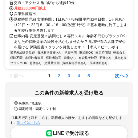
交通・アクセス 亀山駅から徒歩19分
月給230,000円以上
兵庫県姫路市
勤務時間詳細 実働時間：1日あたり8時間 平均勤務日数：1ヶ月あた
り21日 〜 22日 8：30～18：00(休憩1時間) ※基本定時に終了します
★学校行事等考慮します
仕事内容 安定基盤 × 訪問なし × 専門スキル 年齢不問◎ブランクOK！
あなたの保険提案の経験を活かしませんか？ 地域密着の店舗で安心
を届ける 保険提案スタッフを募集します！ 【求人アピールポイ...
業界未経験者歓迎
資格取得支援あり
学歴不問
車通勤OK
固定時間制
転勤なし
経験不問
未経験者歓迎
経験者歓迎
残業なし
有資格者歓迎
研修あり
賞与あり
ブランクOK
育休あり
交通費支給
資格取得手当あり
長期休暇あり
前へ
次へ
1
2
3
4
5
この条件の新着求人を受け取る
兵庫県 / 亀山駅
固定時間・固定シフト制
「LINEで受け取る」では、新着求人のほか、おすすめ情報なども配信しま
す。
詳しくはこちら
LINEで受け取る