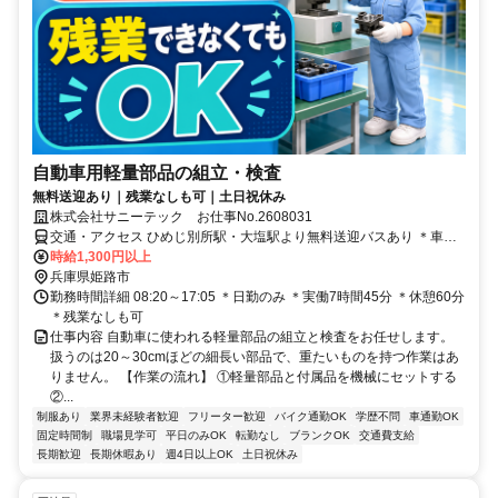
自動車用軽量部品の組立・検査
無料送迎あり｜残業なしも可｜土日祝休み
株式会社サニーテック お仕事No.2608031
交通・アクセス ひめじ別所駅・大塩駅より無料送迎バスあり ＊車通
勤もOK
時給1,300円以上
兵庫県姫路市
勤務時間詳細 08:20～17:05 ＊日勤のみ ＊実働7時間45分 ＊休憩60分
＊残業なしも可
仕事内容 自動車に使われる軽量部品の組立と検査をお任せします。
扱うのは20～30cmほどの細長い部品で、重たいものを持つ作業はあ
りません。 【作業の流れ】 ①軽量部品と付属品を機械にセットする
②...
制服あり
業界未経験者歓迎
フリーター歓迎
バイク通勤OK
学歴不問
車通勤OK
固定時間制
職場見学可
平日のみOK
転勤なし
ブランクOK
交通費支給
長期歓迎
長期休暇あり
週4日以上OK
土日祝休み