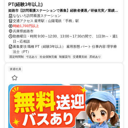
PT(経験3年以上)
姫路市【訪問看護ステーションで募集】経験者優遇／研修充実／業績好
調、業務拡大／男女OK☆
なないろ訪問看護ステーション
交通アクセス 最寄駅：山陽電鉄「手柄」駅
時給1,700円以上
兵庫県姫路市
勤務曜日・時間 9:00～12:00、13:00～17:30の間で、 1日3h～・週1
日～応相談
募集要項 職種 PT（経験3年以上） 雇用形態 パート 仕事内容 理学療
法士（PT）
固定時間制
寸志あり
社会保険完備
制服貸与
交通費支給
昇給あり
派遣社員