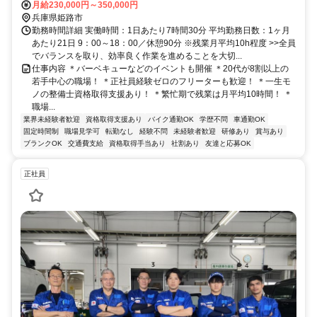
勤OK
月給230,000円～350,000円
兵庫県姫路市
勤務時間詳細 実働時間：1日あたり7時間30分 平均勤務日数：1ヶ月
あたり21日 9：00～18：00／休憩90分 ※残業月平均10h程度 >>全員
でバランスを取り、効率良く作業を進めることを大切...
仕事内容 ＊バーベキューなどのイベントも開催 ＊20代が8割以上の
若手中心の職場！ ＊正社員経験ゼロのフリーターも歓迎！ ＊一生モ
ノの整備士資格取得支援あり！ ＊繁忙期で残業は月平均10時間！ ＊
職場...
業界未経験者歓迎
資格取得支援あり
バイク通勤OK
学歴不問
車通勤OK
固定時間制
職場見学可
転勤なし
経験不問
未経験者歓迎
研修あり
賞与あり
ブランクOK
交通費支給
資格取得手当あり
社割あり
友達と応募OK
正社員