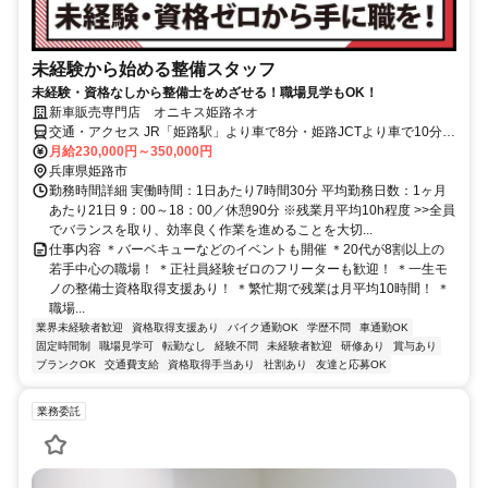
未経験から始める整備スタッフ
未経験・資格なしから整備士をめざせる！職場見学もOK！
新車販売専門店 オニキス姫路ネオ
交通・アクセス JR「姫路駅」より車で8分・姫路JCTより車で10分
◆車通勤OK
月給230,000円～350,000円
兵庫県姫路市
勤務時間詳細 実働時間：1日あたり7時間30分 平均勤務日数：1ヶ月
あたり21日 9：00～18：00／休憩90分 ※残業月平均10h程度 >>全員
でバランスを取り、効率良く作業を進めることを大切...
仕事内容 ＊バーベキューなどのイベントも開催 ＊20代が8割以上の
若手中心の職場！ ＊正社員経験ゼロのフリーターも歓迎！ ＊一生モ
ノの整備士資格取得支援あり！ ＊繁忙期で残業は月平均10時間！ ＊
職場...
業界未経験者歓迎
資格取得支援あり
バイク通勤OK
学歴不問
車通勤OK
固定時間制
職場見学可
転勤なし
経験不問
未経験者歓迎
研修あり
賞与あり
ブランクOK
交通費支給
資格取得手当あり
社割あり
友達と応募OK
業務委託