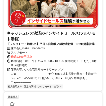
キャッシュレス決済のインサイドセールス(フルリモー
ト勤務)
【フルリモート勤務OK】平日５日勤務／経験者歓迎・BtoB提案営業で
スキルアップ
株式会社make standards
フルリモート
時給1,600円以上
勤務時間・曜日: 平日のみ 9：00～18：00 実働時間：1日あたり8時
間 休憩1時間
仕事内容: ＼＼在宅型リモートワーク ／／
◇★───────────────★◇ ●BtoB提案営業の基礎～実践が学
べる ●平日のみ週5で土日はゆっくり◎ ●正社員登用実績あり
◇★───────...
社員登用あり
固定時間制
フルリモート
在宅OK
派遣社員