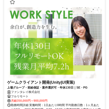
ゲームクライアント開発(Unity|UI実装)
上場グループ・前給保証・案件選択可・年休130日｜SE・PG
ファンタレイ株式会社
フルリモート
月給350,000円～900,000円
勤務時間詳細 実働時間：1日あたり8時間 平均勤務日数：1ヶ月あた