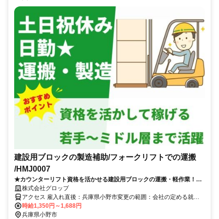
建設用ブロックの製造補助/フォークリフトでの運搬
/HMJ0007
★カウンターリフト資格を活かせる建設用ブロックの運搬・軽作業！高
時給1,350円＆土日祝休み◎有給休憩ありで無理なく長期安定☆
株式会社グロップ
アクセス 雇入れ直後：兵庫県小野市変更の範囲：会社の定める就業
場所＼アクセス／JR加古川線「河合西駅」より車で約5分＼通勤備考
時給1,350円～1,688円
／
兵庫県小野市