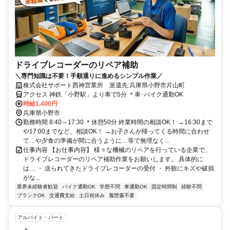
ドライブレコーダーのリペア補助
＼専門知識は不要！手順通りに進めるシンプル作業／
株式会社サポート西神営業所 派遣先:兵庫県小野市片山町
アクセス 神鉄「小野駅」より車で5分 ＊車･バイク通勤OK
時給1,400円
兵庫県小野市
勤務時間 8:40～17:30 ＊休憩50分 終業時間の相談OK！ →16:30まで
や17:00までなど、相談OK！ →お子さんが帰ってくる時間に合わせ
て…や夕食の準備が間に合うように…等で無理なく...
仕事内容 【お仕事内容】 様々な機械のリペアを行っている企業で、
ドライブレコーダーのリペア補助作業をお願いします。 具体的に
は… ・ 送られてきたドライブレコーダーの受付 ・ 外観にキズや破損
がな...
業界未経験者歓迎
バイク通勤OK
学歴不問
車通勤OK
固定時間制
経験不問
ブランクOK
交通費支給
土日祝休み
履歴書不要
アルバイト・パート