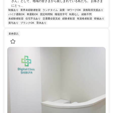
さん」として、地域の皆さまから親しまれている私たち。 お客さま
にとっ...
制服あり
業界未経験者歓迎
ランチタイム
副業・WワークOK
資格取得支援あり
バイク通勤OK
車通勤OK
固定時間制
職場見学可
転勤なし
経験不問
未経験者歓迎
住宅手当あり
交通費全額支給
経験者歓迎
有資格者歓迎
研修あり
賞与あり
ブランクOK
育休あり
業務委託