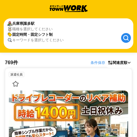
兵庫県
葉多駅
職種を選択してください
固定時間・固定シフト制
キーワードを選択してください
769件
条件保存
関連度順
派遣社員