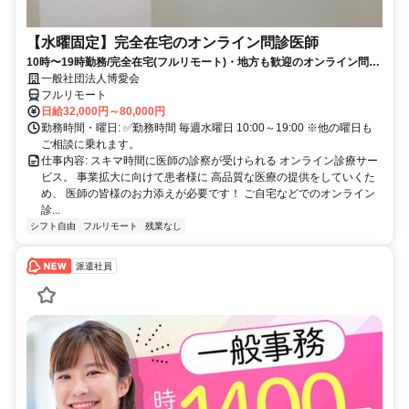
【水曜固定】完全在宅のオンライン問診医師
10時〜19時勤務/完全在宅(フルリモート)・地方も歓迎のオンライン問診
業務
一般社団法人博愛会
フルリモート
日給32,000円～80,000円
勤務時間・曜日: ✅勤務時間 毎週水曜日 10:00～19:00 ※他の曜日も
ご相談に乗れます。
仕事内容: スキマ時間に医師の診察が受けられる オンライン診療サー
ビス。 事業拡大に向けて患者様に 高品質な医療の提供をしていくた
め、 医師の皆様のお力添えが必要です！ ご自宅などでのオンライン
診...
シフト自由
フルリモート
残業なし
派遣社員