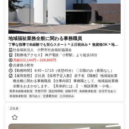
地域福祉業務全般に関わる事務職員
丁寧な指導で未経験でも安心スタート＊土日祝休み＊ 無資格OK＊地域
福祉業務全般に関わる事務スタッフ募集！
社会福祉法人 小野市社会福祉協議会
【勤務地アクセス】 神戸電鉄「小野駅」より徒歩16分
月給222,144円～228,800円
兵庫県小野市
【勤務時間】 8:45～17:15（休憩45分） 〇日勤のみ（夜勤なし）
【雇用形態】 正社員 【採用予定人数】 若干名 【職種】 地域福祉業
務全般に関わる事務職員 【仕事内容】 事務職として、地域福祉業務
全般をおまかせします。 【具体的には…】 ・相談業務 ・小地...
業界未経験者歓迎
学歴不問
固定時間制
経験不問
未経験者歓迎
住宅手当あり
有資格者歓迎
賞与あり
交通費支給
土日祝休み
正社員