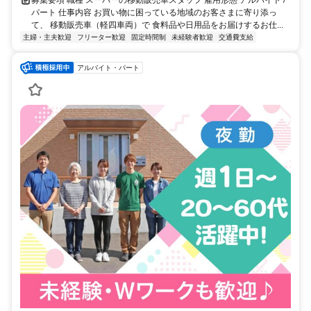
募集要項 職種 スーパーの移動販売車スタッフ 雇用形態 アルバイト /
パート 仕事内容 お買い物に困っている地域のお客さまに寄り添っ
て、 移動販売車（軽四車両）で 食料品や日用品をお届けするお仕...
主婦・主夫歓迎
フリーター歓迎
固定時間制
未経験者歓迎
交通費支給
アルバイト・パート