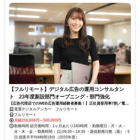
【フルリモート】デジタル広告の運用コンサルタン
ト 23年度新設部門オープニング・部門強化
【広告代理店でのWEB広告運用経験者募集！】正社員登用率7割／電通
G／全国×完全在宅／年休126日・土日祝休み／残業月平均4時間19分
電通デジタルアンカー フルリモート
フルリモート
月給250,000円～500,000円
勤務時間 総労働時間：1ヶ月あたり160時間 ・勤務曜日：月・火・
水・木・金 ・勤務時間： [1] 09:30～18:30 ・最低勤務日数（週）：5
日 残業月平均4時間19分（2025年度）