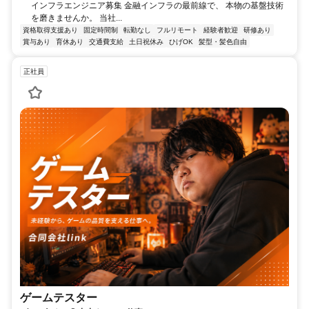
インフラエンジニア募集 金融インフラの最前線で、 本物の基盤技術
を磨きませんか。 当社...
資格取得支援あり
固定時間制
転勤なし
フルリモート
経験者歓迎
研修あり
賞与あり
育休あり
交通費支給
土日祝休み
ひげOK
髪型・髪色自由
正社員
ゲームテスター