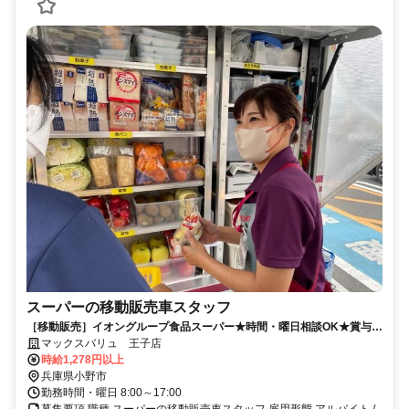
スーパーの移動販売車スタッフ
［移動販売］イオングループ食品スーパー★時間・曜日相談OK★賞与・
買物割引制度など待遇充実
マックスバリュ 王子店
時給1,278円以上
兵庫県小野市
勤務時間・曜日 8:00～17:00