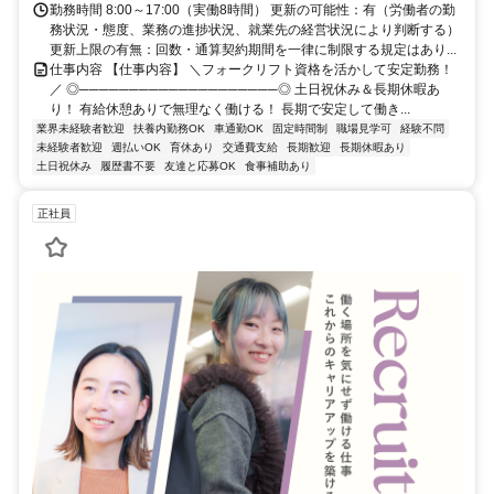
勤務時間 8:00～17:00（実働8時間） 更新の可能性：有（労働者の勤
務状況・態度、業務の進捗状況、就業先の経営状況により判断する）
更新上限の有無：回数・通算契約期間を一律に制限する規定はあり...
仕事内容 【仕事内容】 ＼フォークリフト資格を活かして安定勤務！
／ ◎────────────────────◎ 土日祝休み＆長期休暇あ
り！ 有給休憩ありで無理なく働ける！ 長期で安定して働き...
業界未経験者歓迎
扶養内勤務OK
車通勤OK
固定時間制
職場見学可
経験不問
未経験者歓迎
週払いOK
育休あり
交通費支給
長期歓迎
長期休暇あり
土日祝休み
履歴書不要
友達と応募OK
食事補助あり
正社員