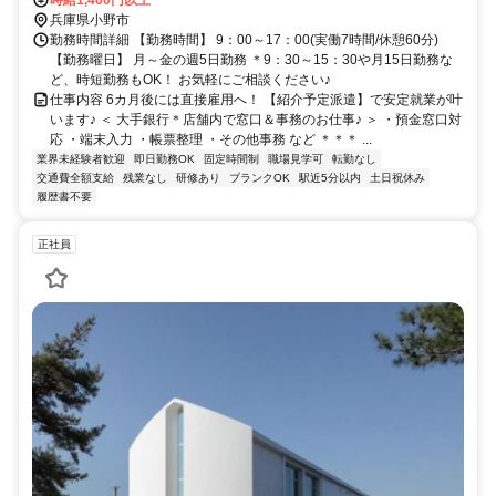
兵庫県小野市
勤務時間詳細 【勤務時間】 9：00～17：00(実働7時間/休憩60分)
【勤務曜日】 月～金の週5日勤務 ＊9：30～15：30や月15日勤務な
ど、時短勤務もOK！ お気軽にご相談ください♪
仕事内容 6カ月後には直接雇用へ！ 【紹介予定派遣】で安定就業が叶
います♪ ＜ 大手銀行＊店舗内で窓口＆事務のお仕事♪ ＞ ・預金窓口対
応 ・端末入力 ・帳票整理 ・その他事務 など ＊＊＊ ...
業界未経験者歓迎
即日勤務OK
固定時間制
職場見学可
転勤なし
交通費全額支給
残業なし
研修あり
ブランクOK
駅近5分以内
土日祝休み
履歴書不要
正社員