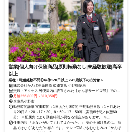
営業|個人向け保険商品|原則転勤なし|未経験歓迎|高卒
以上
業種・職種経験不問◎年休120日以上＜45歳以下の方対象＞
株式会社かんぽ生命保険 姫路支店 小野郵便局
交通・アクセス 郵便局内に設置された【かんぽサービス部】での勤
務となります
月給256,800円～310,350円
兵庫県小野市
勤務時間詳細 実働時間：1日あたり8時間 平均勤務日数：1ヶ月あた
り20日 8：20～17：20、8：50～17：50等（実働8時間／休憩60
分） ※配属先により勤務時間が異なる場合があります。 ※...
仕事内容 「あなたがいてくれてよかった。」 安心を届けるのは、商
品ではなく“あなた”の存在です。 テレビCMでもおなじみの「かんぽ