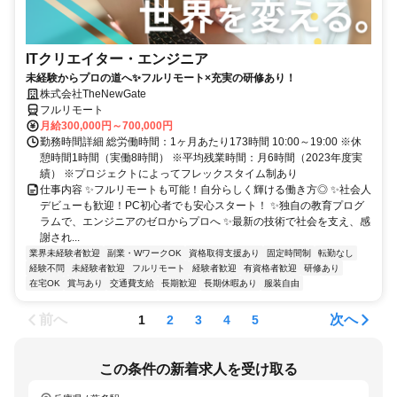
ITクリエイター・エンジニア
未経験からプロの道へ✨フルリモート×充実の研修あり！
株式会社TheNewGate
フルリモート
月給300,000円～700,000円
勤務時間詳細 総労働時間：1ヶ月あたり173時間 10:00～19:00 ※休
憩時間1時間（実働8時間） ※平均残業時間：月6時間（2023年度実
績） ※プロジェクトによってフレックスタイム制あり
仕事内容 ✨フルリモートも可能！自分らしく輝ける働き方◎ ✨社会人
デビューも歓迎！PC初心者でも安心スタート！ ✨独自の教育プログ
ラムで、エンジニアのゼロからプロへ ✨最新の技術で社会を支え、感
謝され...
業界未経験者歓迎
副業・WワークOK
資格取得支援あり
固定時間制
転勤なし
経験不問
未経験者歓迎
フルリモート
経験者歓迎
有資格者歓迎
研修あり
在宅OK
賞与あり
交通費支給
長期歓迎
長期休暇あり
服装自由
前へ
次へ
1
2
3
4
5
この条件の新着求人を受け取る