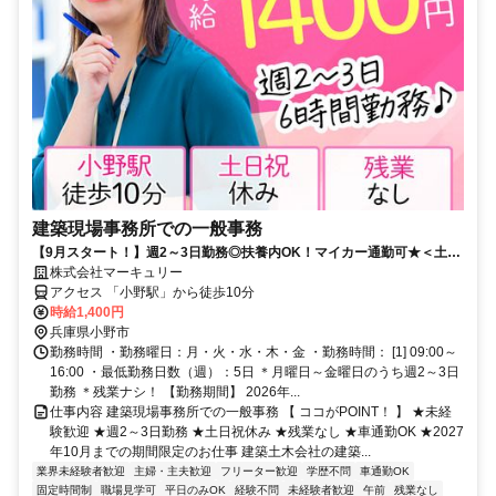
建築現場事務所での一般事務
【9月スタート！】週2～3日勤務◎扶養内OK！マイカー通勤可★＜土日
祝休み&残業なし＞
株式会社マーキュリー
アクセス 「小野駅」から徒歩10分
時給1,400円
兵庫県小野市
勤務時間 ・勤務曜日：月・火・水・木・金 ・勤務時間： [1] 09:00～
16:00 ・最低勤務日数（週）：5日 ＊月曜日～金曜日のうち週2～3日
勤務 ＊残業ナシ！ 【勤務期間】 2026年...
仕事内容 建築現場事務所での一般事務 【 ココがPOINT！ 】 ★未経
験歓迎 ★週2～3日勤務 ★土日祝休み ★残業なし ★車通勤OK ★2027
年10月までの期間限定のお仕事 建築土木会社の建築...
業界未経験者歓迎
主婦・主夫歓迎
フリーター歓迎
学歴不問
車通勤OK
固定時間制
職場見学可
平日のみOK
経験不問
未経験者歓迎
午前
残業なし