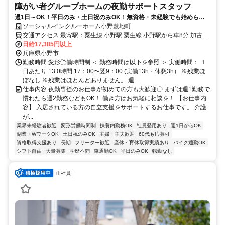
障がい者グループホームの夜勤サポートスタッフ
週1日～OK！平日のみ・土日祝のみOK！無資格・未経験でも始められ
ます。目の前の人に喜んでいただくことに、一生懸命になれる仕事で
ソーシャルインクルーホーム小野敷地町
す。
交通アクセス 最寄駅：粟生線 小野駅 粟生線 小野駅から車8分 加古川
線 粟生駅から車8分
日給17,385円以上
兵庫県小野市
勤務時間 変形労働時間制 ＜ 勤務時間は以下を参照 ＞ 実働時間： １
日あたり 13.0時間 17：00〜翌9：00 (実働13h・休憩3h） ※残業ほ
ぼなし ※残業はほとんどありません。 週...
仕事内容 夜勤専従のお仕事が初めての方も大歓迎〇 まずは週1勤務で
慣れたら週2勤務などもOK！ 働き方はお気軽に相談を！ 【お仕事内
容】 入居されている方の自立支援をサポートするお仕事です。 介護
が...
業界未経験者歓迎
変形労働時間制
扶養内勤務OK
社員登用あり
週1日からOK
副業・WワークOK
土日祝のみOK
主婦・主夫歓迎
60代も応募可
資格取得支援あり
長期
フリーター歓迎
産休・育休取得実績あり
バイク通勤OK
シフト自由
大量募集
学歴不問
車通勤OK
平日のみOK
転勤なし
正社員