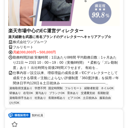
楽天市場中心のEC運営ディレクター
楽天経験を武器に有名ブランドのディレクターへキャリアアップ☆
株式会社ワンプルーフ
フルリモート
月給300,000円～500,000円
勤務時間詳細 実働時間：1日あたり8時間 平均勤務日数：1ヶ月あた
り21日 〜 23日 10：00～19：00（実働8時間） ＊柔軟な「ズレ勤制
度」あり！ 出社時間を前後2時間ズラせます。 有給を...
仕事内容 ✅設立以来、増収増益の成長企業 ✅ECディレクターとして
成長できる環境 ✅主観によらない評価制度「360度評価」を採用 ✅年
間休日平均128日＆土日祝休み ―――――――――――――...
資格取得支援あり
学歴不問
固定時間制
フルリモート
経験者歓迎
ネイルOK
研修あり
在宅OK
賞与あり
ブランクOK
育休あり
交通費支給
長期歓迎
資格取得手当あり
社割あり
長期休暇あり
ピアスOK
土日祝休み
服装自由
ひげOK
契約社員