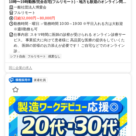
10時〜19時勤務/完全在宅(フルリモート)・地方も歓迎のオンライン問診
業務
一般社団法人博愛会
フルリモート
日給32,000円～80,000円
勤務時間・曜日: ✅勤務時間 10:00～19:00 ※平日入れる方は大歓迎
※週0勤務も可
仕事内容: スキマ時間に医師の診察が受けられる オンライン診療サー
ビス。 事業拡大に向けて患者様に 高品質な医療の提供をしていくた
め、 医師の皆様のお力添えが必要です！ ご自宅などでのオンライン
診...
シフト自由
フルリモート
残業なし
同じ企業の求人
派遣社員