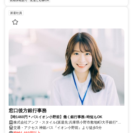
長期休暇あり
友達と応募OK
派遣社員
窓口後方銀行事務
【時1460円＊バスイオン小野前】働く銀行事務♪時短もOK
株式会社アンフ・スタイル(派遣先:兵庫県小野市敷地町/大手銀行*店
舗内)
交通・アクセス 神姫バス『イオン小野前』より徒歩5分
時給1,460円以上