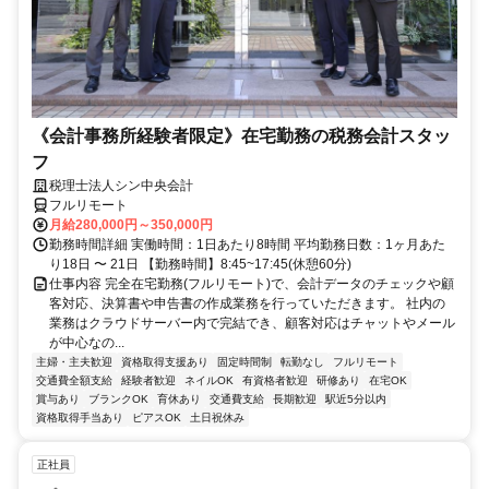
《会計事務所経験者限定》在宅勤務の税務会計スタッ
フ
税理士法人シン中央会計
フルリモート
月給280,000円～350,000円
勤務時間詳細 実働時間：1日あたり8時間 平均勤務日数：1ヶ月あた
り18日 〜 21日 【勤務時間】8:45~17:45(休憩60分)
仕事内容 完全在宅勤務(フルリモート)で、会計データのチェックや顧
客対応、決算書や申告書の作成業務を行っていただきます。 社内の
業務はクラウドサーバー内で完結でき、顧客対応はチャットやメール
が中心なの...
主婦・主夫歓迎
資格取得支援あり
固定時間制
転勤なし
フルリモート
交通費全額支給
経験者歓迎
ネイルOK
有資格者歓迎
研修あり
在宅OK
賞与あり
ブランクOK
育休あり
交通費支給
長期歓迎
駅近5分以内
資格取得手当あり
ピアスOK
土日祝休み
正社員