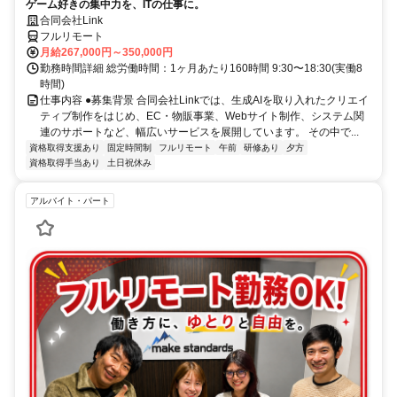
ゲーム好きの集中力を、ITの仕事に。
合同会社Link
フルリモート
月給267,000円～350,000円
勤務時間詳細 総労働時間：1ヶ月あたり160時間 9:30〜18:30(実働8
時間)
仕事内容 ●募集背景 合同会社Linkでは、生成AIを取り入れたクリエイ
ティブ制作をはじめ、EC・物販事業、Webサイト制作、システム関
連のサポートなど、幅広いサービスを展開しています。 その中で...
資格取得支援あり
固定時間制
フルリモート
午前
研修あり
夕方
資格取得手当あり
土日祝休み
アルバイト・パート