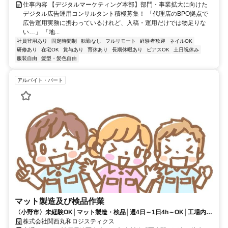
仕事内容 【デジタルマーケティング本部】部門・事業拡大に向けた
デジタル広告運用コンサルタント積極募集！ 「代理店のBPO拠点で
広告運用実務に携わっているけれど、入稿・運用だけでは物足りな
い…」 「地...
社員登用あり
固定時間制
転勤なし
フルリモート
経験者歓迎
ネイルOK
研修あり
在宅OK
賞与あり
育休あり
長期休暇あり
ピアスOK
土日祝休み
服装自由
髪型・髪色自由
アルバイト・パート
マット製造及び検品作業
〈小野市〉未経験OK│マット製造・検品│週4日～1日4h～OK│工場内シ
ンプル作業
株式会社関西丸和ロジスティクス