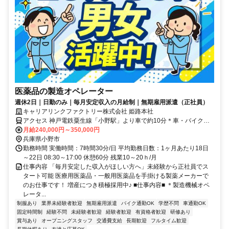
医薬品の製造オペレーター
週休2日｜日勤のみ｜毎月安定収入の月給制｜無期雇用派遣（正社員）
キャリアリンクファクトリー株式会社 姫路本社
アクセス 神戸電鉄粟生線「小野駅」より車で約10分＊車・バイク・
自転車通勤OK（無料駐車場完備）
月給240,000円～350,000円
兵庫県小野市
勤務時間 実働時間：7時間30分/日 平均勤務日数：1ヶ月あたり18日
～22日 08:30～17:00 休憩60分 残業10～20ｈ/月
仕事内容 「毎月安定した収入がほしい方へ」未経験から正社員でス
タート可能 医療用医薬品・一般用医薬品を手掛ける製薬メーカーで
のお仕事です！ 増産につき積極採用中♪ ■仕事内容■ ＊製造機械オペ
レータ...
制服あり
業界未経験者歓迎
無期雇用派遣
バイク通勤OK
学歴不問
車通勤OK
固定時間制
経験不問
未経験者歓迎
経験者歓迎
有資格者歓迎
研修あり
賞与あり
オープニングスタッフ
交通費支給
長期歓迎
フルタイム歓迎