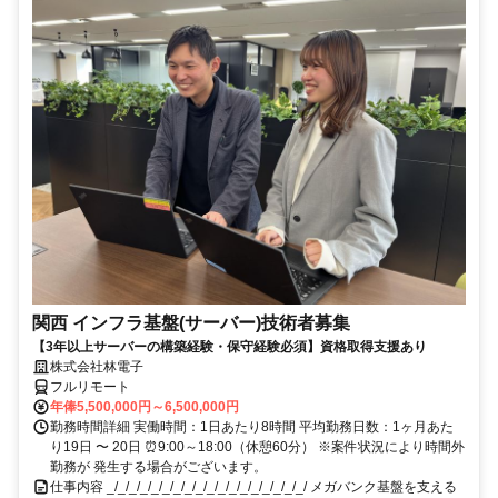
関西 インフラ基盤(サーバー)技術者募集
【3年以上サーバーの構築経験・保守経験必須】資格取得支援あり
株式会社林電子
フルリモート
年俸5,500,000円～6,500,000円
勤務時間詳細 実働時間：1日あたり8時間 平均勤務日数：1ヶ月あた
り19日 〜 20日 ⏰9:00～18:00（休憩60分） ※案件状況により時間外
勤務が 発生する場合がございます。
仕事内容 _/_/_/_/_/_/_/_/_/_/_/_/_/_/_/_/_/_/ メガバンク基盤を支える