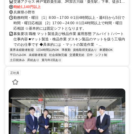
交通アクセス 神戸電鉄粟生線、JR加古川線「粟生駅」下車、徒歩10
分
時給1,140円以上
兵庫県小野市
勤務時間・曜日 ［1］8:00～17:00 ※1日4時間以上・週4日から5日で
時間・曜日応相談 ［2］17:00～24:00 ※1日4時間以上で時間・曜日
応相談 ☆基本的には固定シフトとなります。
募集要項 職種 マット製造及び検品作業 雇用形態 アルバイト / パート
仕事内容 ■マット製造・検品作業 ダスキン製品のマットを扱う工場内
でのお仕事です ◆具体的には ・マットの製造作業 ・...
業界未経験者歓迎
1日4時間以内OK
準夜勤
資格取得支援あり
車通勤OK
平日のみOK
未経験者歓迎
社会保険完備
交通費支給
日中
シフト制
土日祝休み
昇給あり
賞与年2回あり
正社員