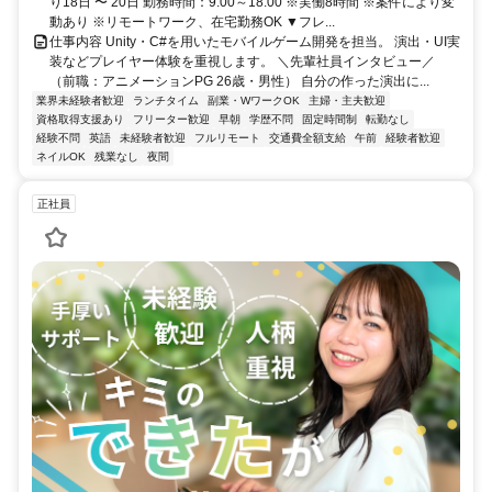
り18日 〜 20日 勤務時間：9:00～18:00 ※実働8時間 ※案件により変
動あり ※リモートワーク、在宅勤務OK ▼フレ...
仕事内容 Unity・C#を用いたモバイルゲーム開発を担当。 演出・UI実
装などプレイヤー体験を重視します。 ＼先輩社員インタビュー／
（前職：アニメーションPG 26歳・男性） 自分の作った演出に...
業界未経験者歓迎
ランチタイム
副業・WワークOK
主婦・主夫歓迎
資格取得支援あり
フリーター歓迎
早朝
学歴不問
固定時間制
転勤なし
経験不問
英語
未経験者歓迎
フルリモート
交通費全額支給
午前
経験者歓迎
ネイルOK
残業なし
夜間
正社員