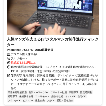
人気マンガを支える|デジタルマンガ制作進行ディレク
ター
Photoshop／CLIP STUDIO経験必須
デジタル職人株式会社
フルリモート
月給271,881円以上
勤務時間詳細 総労働時間：1ヶ月あたり160時間 勤務時間は10:00～
19:00（実働8時間／休憩1時間）の固定時間制
仕事内容 雇用形態：契約社員 職種：ディレクター 〇業務概要 デジタ
ルマンガ制作における、様々なサポート業務の制作進行管理を行いま
す。 ますますニーズが高まってきている電子コミック。あらゆる作
品の...
業界未経験者歓迎
副業・WワークOK
フリーター歓迎
学歴不問
固定時間制
経験不問
未経験者歓迎
フルリモート
経験者歓迎
ネイルOK
在宅OK
ブランクOK
ピアスOK
服装自由
ひげOK
髪型・髪色自由