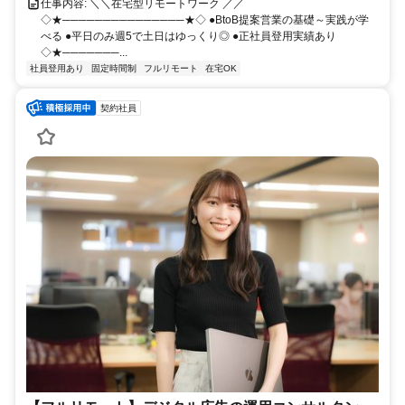
仕事内容: ＼＼在宅型リモートワーク ／／
◇★───────────────★◇ ●BtoB提案営業の基礎～実践が学
べる ●平日のみ週5で土日はゆっくり◎ ●正社員登用実績あり
◇★───────...
社員登用あり
固定時間制
フルリモート
在宅OK
契約社員