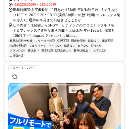
月給230,000円～280,000円
勤務時間詳細 実働時間：1日あたり8時間 平均勤務日数：1ヶ月あた
り18日 〜 20日 9:30〜18:30 (実働8時間／休憩1時間) ☆フレックス制
を導入 (出退勤を30分まで前後させることが...
仕事内容 ✨未経験からSNSマーケティングのプロに！ ✨フルリモー
ト＆フレックスで柔軟な働き方🏢 ✨土日休み(年休130日)、残業月
10h程度 ✅Instagramアカウント ↓ https:/...
業界未経験者歓迎
フリーター歓迎
学歴不問
固定時間制
転勤なし
経験不問
未経験者歓迎
フルリモート
ネイルOK
残業なし
在宅OK
賞与あり
ブランクOK
育休あり
長期歓迎
駅近5分以内
長期休暇あり
ピアスOK
土日祝休み
アルバイト・パート