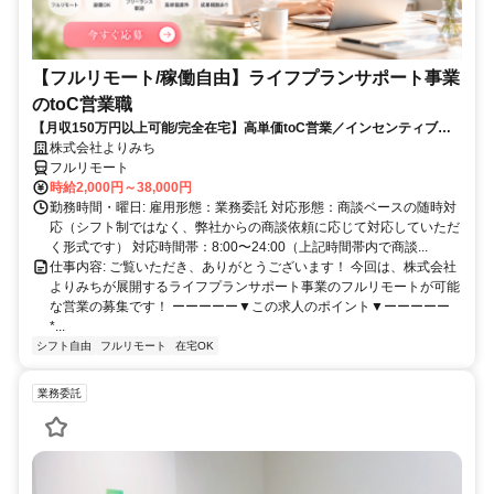
【フルリモート/稼働自由】ライフプランサポート事業
のtoC営業職
【月収150万円以上可能/完全在宅】高単価toC営業／インセンティブ充
実
株式会社よりみち
フルリモート
時給2,000円～38,000円
勤務時間・曜日: 雇用形態：業務委託 対応形態：商談ベースの随時対
応（シフト制ではなく、弊社からの商談依頼に応じて対応していただ
く形式です） 対応時間帯：8:00〜24:00（上記時間帯内で商談...
仕事内容: ご覧いただき、ありがとうございます！ 今回は、株式会社
よりみちが展開するライフプランサポート事業のフルリモートが可能
な営業の募集です！ ーーーーー▼この求人のポイント▼ーーーーー
*...
シフト自由
フルリモート
在宅OK
業務委託