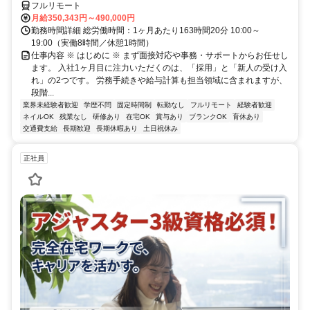
フルリモート
月給350,343円～490,000円
勤務時間詳細 総労働時間：1ヶ月あたり163時間20分 10:00～
19:00（実働8時間／休憩1時間）
仕事内容 ※ はじめに ※ まず面接対応や事務・サポートからお任せし
ます。 入社1ヶ月目に注力いただくのは、「採用」と「新人の受け入
れ」の2つです。 労務手続きや給与計算も担当領域に含まれますが、
段階...
業界未経験者歓迎
学歴不問
固定時間制
転勤なし
フルリモート
経験者歓迎
ネイルOK
残業なし
研修あり
在宅OK
賞与あり
ブランクOK
育休あり
交通費支給
長期歓迎
長期休暇あり
土日祝休み
正社員