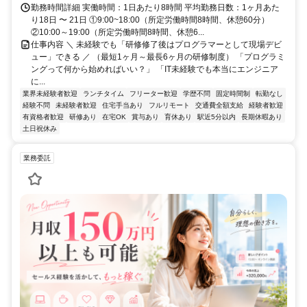
勤務時間詳細 実働時間：1日あたり8時間 平均勤務日数：1ヶ月あた
り18日 〜 21日 ①9:00~18:00（所定労働時間8時間、休憩60分）
②10:00～19:00（所定労働時間8時間、休憩6...
仕事内容 ＼ 未経験でも「研修修了後はプログラマーとして現場デビ
ュー」できる ／ （最短1ヶ月～最長6ヶ月の研修制度） 「プログラミ
ングって何から始めればいい？」 「IT未経験でも本当にエンジニア
に...
業界未経験者歓迎
ランチタイム
フリーター歓迎
学歴不問
固定時間制
転勤なし
経験不問
未経験者歓迎
住宅手当あり
フルリモート
交通費全額支給
経験者歓迎
有資格者歓迎
研修あり
在宅OK
賞与あり
育休あり
駅近5分以内
長期休暇あり
土日祝休み
業務委託