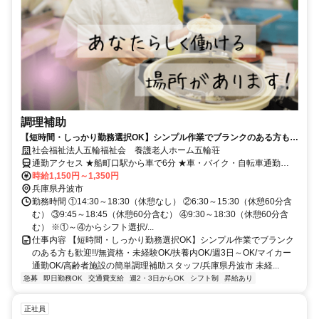
調理補助
【短時間・しっかり勤務選択OK】シンプル作業でブランクのある方も歓
迎!!/無資格・未経験OK/扶養内OK/週3日～OK/マイカー通勤OK/高齢者施
社会福祉法人五輪福祉会 養護老人ホーム五輪荘
設の簡単調理補助スタッフ/兵庫県丹波市
通勤アクセス ★船町口駅から車で6分 ★車・バイク・自転車通勤
OK（無料駐車場あり）
時給1,150円～1,350円
兵庫県丹波市
勤務時間 ①14:30～18:30（休憩なし） ②6:30～15:30（休憩60分含
む） ③9:45～18:45（休憩60分含む） ④9:30～18:30（休憩60分含
む） ※①～④からシフト選択/...
仕事内容 【短時間・しっかり勤務選択OK】シンプル作業でブランク
のある方も歓迎!!/無資格・未経験OK/扶養内OK/週3日～OK/マイカー
通勤OK/高齢者施設の簡単調理補助スタッフ/兵庫県丹波市 未経...
急募
即日勤務OK
交通費支給
週2・3日からOK
シフト制
昇給あり
正社員