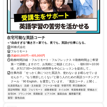
在宅可能な英語コーチ
＜“自由すぎる”働き方＞家でも、夜でも。英語が仕事になる。
90株式会社
フルリモート
月給60,000円～405,000円
勤務時間詳細 ・フルリモート・フルフレックス ※勤務時間はご希望
第一で調整しますので、お気軽にご相談ください。 ・朝6:00〜10:00
頃、夕方17:00〜24:00の時間帯を中心にレッスンを提供して...
仕事内容 「せっかく身につけた英語力、使わないまま眠らせていま
せんか？」 “もう挫折したくない”と願う人のための英語コーチングス
クール 「90 English」を運営しています。 「英語コーチ」と聞く...
社員登用あり
主婦・主夫歓迎
フリーター歓迎
学歴不問
即日勤務OK
固定時間制
英語
フルリモート
経験者歓迎
ネイルOK
有資格者歓迎
研修あり
在宅OK
ブランクOK
長期歓迎
ピアスOK
服装自由
履歴書不要
髪型・髪色自由