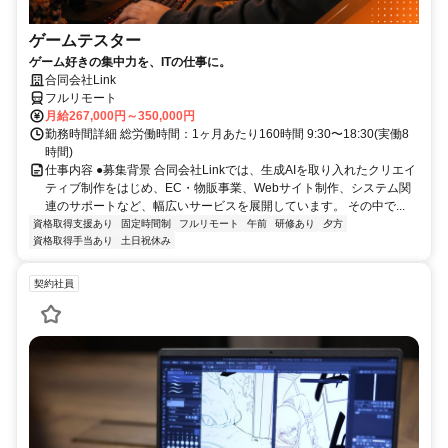
ゲームテスター
ゲーム好きの集中力を、ITの仕事に。
合同会社Link
フルリモート
月給267,000円～350,000円
勤務時間詳細 総労働時間：1ヶ月あたり160時間 9:30〜18:30(実働8
時間)
仕事内容 ●募集背景 合同会社Linkでは、生成AIを取り入れたクリエイ
ティブ制作をはじめ、EC・物販事業、Webサイト制作、システム関
連のサポートなど、幅広いサービスを展開しています。 その中で...
資格取得支援あり
固定時間制
フルリモート
午前
研修あり
夕方
資格取得手当あり
土日祝休み
契約社員