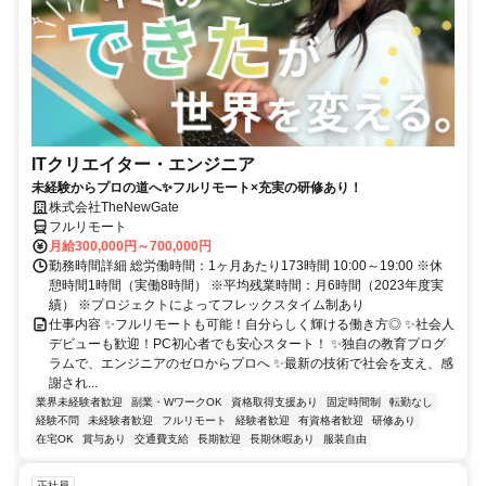
ITクリエイター・エンジニア
未経験からプロの道へ✨フルリモート×充実の研修あり！
株式会社TheNewGate
フルリモート
月給300,000円～700,000円
勤務時間詳細 総労働時間：1ヶ月あたり173時間 10:00～19:00 ※休
憩時間1時間（実働8時間） ※平均残業時間：月6時間（2023年度実
績） ※プロジェクトによってフレックスタイム制あり
仕事内容 ✨フルリモートも可能！自分らしく輝ける働き方◎ ✨社会人
デビューも歓迎！PC初心者でも安心スタート！ ✨独自の教育プログ
ラムで、エンジニアのゼロからプロへ ✨最新の技術で社会を支え、感
謝され...
業界未経験者歓迎
副業・WワークOK
資格取得支援あり
固定時間制
転勤なし
経験不問
未経験者歓迎
フルリモート
経験者歓迎
有資格者歓迎
研修あり
在宅OK
賞与あり
交通費支給
長期歓迎
長期休暇あり
服装自由
正社員