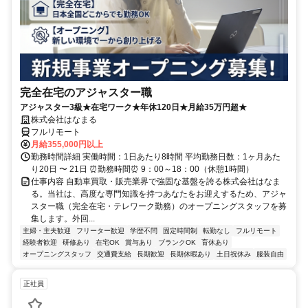
完全在宅のアジャスター職
アジャスター3級★在宅ワーク★年休120日★月給35万円超★
株式会社はなまる
フルリモート
月給355,000円以上
勤務時間詳細 実働時間：1日あたり8時間 平均勤務日数：1ヶ月あた
り20日 〜 21日 ⏰勤務時間⏰ 9：00～18：00（休憩1時間）
仕事内容 自動車買取・販売業界で強固な基盤を誇る株式会社はなま
る。当社は、高度な専門知識を持つあなたをお迎えするため、アジャ
スター職（完全在宅・テレワーク勤務）のオープニングスタッフを募
集します。外回...
主婦・主夫歓迎
フリーター歓迎
学歴不問
固定時間制
転勤なし
フルリモート
経験者歓迎
研修あり
在宅OK
賞与あり
ブランクOK
育休あり
オープニングスタッフ
交通費支給
長期歓迎
長期休暇あり
土日祝休み
服装自由
正社員