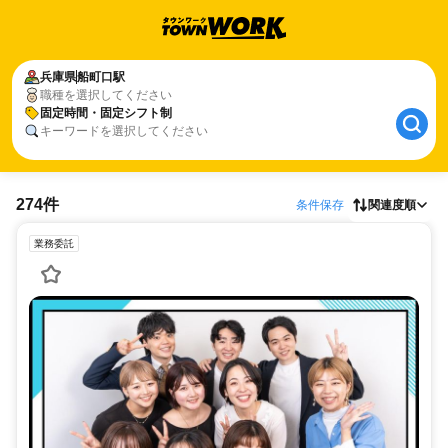
兵庫県
船町口駅
職種を選択してください
固定時間・固定シフト制
キーワードを選択してください
274件
条件保存
関連度順
業務委託