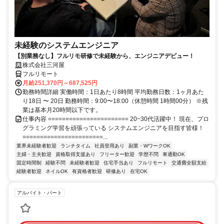
未経験のシステムエンジニア
【別業務なし】フルリモ研修で未経験から、エンジニアデビュー！
株式会社三河屋
フルリモート
月給251,370円～687,525円
勤務時間詳細 実働時間：1日あたり8時間 平均勤務日数：1ヶ月あた
り18日 〜 20日 勤務時間：9:00〜18:00（休憩時間 1時間00分） ※残
業は基本月20時間以下です。
仕事内容 ======================= 20−30代活躍中！ 現在、プロ
グラミング学習を頑張っている システムエンジニアを目指す皆様！
=======================...
業界未経験者歓迎
ランチタイム
社員登用あり
副業・WワークOK
主婦・主夫歓迎
資格取得支援あり
フリーター歓迎
学歴不問
車通勤OK
固定時間制
経験不問
未経験者歓迎
住宅手当あり
フルリモート
交通費全額支給
経験者歓迎
ネイルOK
有資格者歓迎
研修あり
在宅OK
アルバイト・パート