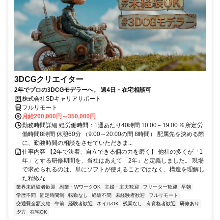
3DCGクリエイター
2年でプロの3DCGモデラーへ。 週4日・在宅相談可
株式会社SDキャリアサポート
フルリモート
月給200,000円～350,000円
勤務時間詳細 総労働時間：1週あたり40時間 10:00～19:00 ※所定労
働時間8時間 休憩60分 （9:00～20:00の間 8時間） 配属先を決める際
に、勤務時間の相談をさせていただきま...
仕事内容 【2年で決着、自立できる個の力を磨く】 他社の多くが「1
年」とする研修期間を、当社はあえて「2年」と定義しました。 現場
で求められるのは、単にソフトが使えることではなく、構造を理解し
た精緻な...
業界未経験者歓迎
副業・WワークOK
主婦・主夫歓迎
フリーター歓迎
早朝
学歴不問
固定時間制
転勤なし
経験不問
未経験者歓迎
フルリモート
交通費全額支給
午前
経験者歓迎
ネイルOK
残業なし
有資格者歓迎
研修あり
夕方
在宅OK