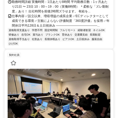
勤務時間詳細 実働時間：1日あたり8時間 平均勤務日数：1ヶ月あた
り21日 〜 23日 10：00～19：00（実働8時間） ＊柔軟な「ズレ勤制
度」あり！ 出社時間を前後2時間ズラせます。 有給を...
仕事内容 ✅設立以来、増収増益の成長企業 ✅ECディレクターとして
成長できる環境 ✅主観によらない評価制度「360度評価」を採用 ✅年
間休日平均128日＆土日祝休み ―――――――――――――...
資格取得支援あり
学歴不問
固定時間制
フルリモート
経験者歓迎
ネイルOK
研修あり
在宅OK
賞与あり
ブランクOK
育休あり
交通費支給
長期歓迎
資格取得手当あり
社割あり
長期休暇あり
ピアスOK
土日祝休み
服装自由
ひげOK
契約社員