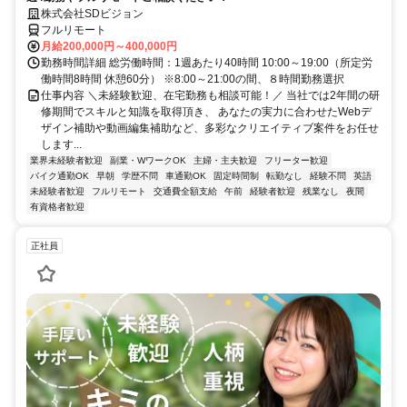
株式会社SDビジョン
フルリモート
月給200,000円～400,000円
勤務時間詳細 総労働時間：1週あたり40時間 10:00～19:00（所定労
働時間8時間 休憩60分） ※8:00～21:00の間、８時間勤務選択
仕事内容 ＼未経験歓迎、在宅勤務も相談可能！／ 当社では2年間の研
修期間でスキルと知識を取得頂き、 あなたの実力に合わせたWebデ
ザイン補助や動画編集補助など、多彩なクリエイティブ案件をお任せ
します...
業界未経験者歓迎
副業・WワークOK
主婦・主夫歓迎
フリーター歓迎
バイク通勤OK
早朝
学歴不問
車通勤OK
固定時間制
転勤なし
経験不問
英語
未経験者歓迎
フルリモート
交通費全額支給
午前
経験者歓迎
残業なし
夜間
有資格者歓迎
正社員