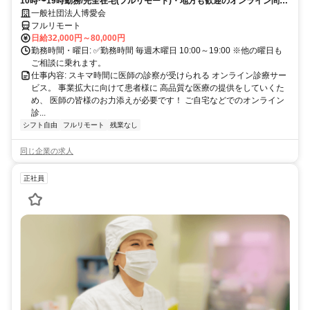
10時〜19時勤務/完全在宅(フルリモート)・地方も歓迎のオンライン問診
業務
一般社団法人博愛会
フルリモート
日給32,000円～80,000円
勤務時間・曜日: ✅勤務時間 毎週木曜日 10:00～19:00 ※他の曜日も
ご相談に乗れます。
仕事内容: スキマ時間に医師の診察が受けられる オンライン診療サー
ビス。 事業拡大に向けて患者様に 高品質な医療の提供をしていくた
め、 医師の皆様のお力添えが必要です！ ご自宅などでのオンライン
診...
シフト自由
フルリモート
残業なし
同じ企業の求人
正社員