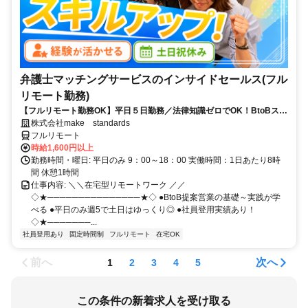
弁護士マッチングサービスのインサイドセールス(フル
リモート勤務)
【フルリモート勤務OK】平日５日勤務／法律知識ゼロでOK！BtoBスキ
ルが身につく営業職
株式会社make standards
フルリモート
時給1,600円以上
勤務時間・曜日: 平日のみ 9：00～18：00 実働時間：1日あたり8時
間 休憩1時間
仕事内容: ＼＼在宅型リモートワーク ／／
◇★───────────────★◇ ●BtoB提案営業の基礎～実践が学
べる ●平日のみ週5で土日はゆっくり◎ ●社員登用実績あり！
◇★───────...
社員登用あり
固定時間制
フルリモート
在宅OK
前へ
次へ
1
2
3
4
5
この条件の新着求人を受け取る