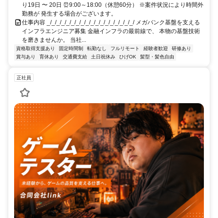
り19日 〜 20日 ⏰9:00～18:00（休憩60分） ※案件状況により時間外
勤務が 発生する場合がございます。
仕事内容 _/_/_/_/_/_/_/_/_/_/_/_/_/_/_/_/_/_/ メガバンク基盤を支える
インフラエンジニア募集 金融インフラの最前線で、 本物の基盤技術
を磨きませんか。 当社...
資格取得支援あり
固定時間制
転勤なし
フルリモート
経験者歓迎
研修あり
賞与あり
育休あり
交通費支給
土日祝休み
ひげOK
髪型・髪色自由
正社員