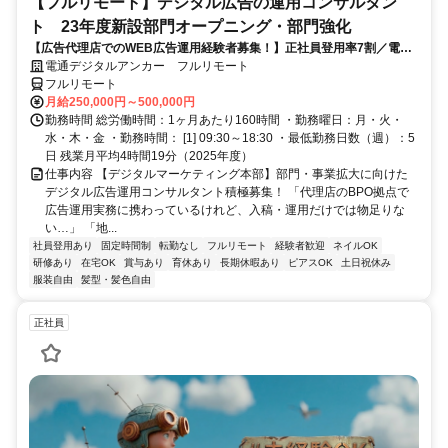
【フルリモート】デジタル広告の運用コンサルタン
ト 23年度新設部門オープニング・部門強化
【広告代理店でのWEB広告運用経験者募集！】正社員登用率7割／電通
G／全国×完全在宅／年休126日・土日祝休み／残業月平均4時間19分
電通デジタルアンカー フルリモート
フルリモート
月給250,000円～500,000円
勤務時間 総労働時間：1ヶ月あたり160時間 ・勤務曜日：月・火・
水・木・金 ・勤務時間： [1] 09:30～18:30 ・最低勤務日数（週）：5
日 残業月平均4時間19分（2025年度）
仕事内容 【デジタルマーケティング本部】部門・事業拡大に向けた
デジタル広告運用コンサルタント積極募集！ 「代理店のBPO拠点で
広告運用実務に携わっているけれど、入稿・運用だけでは物足りな
い…」 「地...
社員登用あり
固定時間制
転勤なし
フルリモート
経験者歓迎
ネイルOK
研修あり
在宅OK
賞与あり
育休あり
長期休暇あり
ピアスOK
土日祝休み
服装自由
髪型・髪色自由
正社員