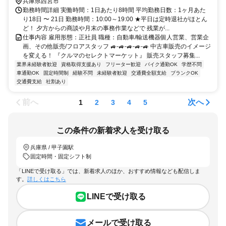
兵庫県西宮市
勤務時間詳細 実働時間：1日あたり8時間 平均勤務日数：1ヶ月あた
り18日 〜 21日 勤務時間：10:00～19:00 ★平日は定時退社がほとん
ど！ 夕方からの商談や月末の事務作業などで 残業が...
仕事内容 雇用形態：正社員 職種：自動車/輸送機器個人営業、営業企
画、その他販売/フロアスタッフ 🚙-🚙-🚙-🚙-🚙 中古車販売のイメージ
を変える！ 『クルマのセレクトマーケット』 販売スタッフ募集...
業界未経験者歓迎
資格取得支援あり
フリーター歓迎
バイク通勤OK
学歴不問
車通勤OK
固定時間制
経験不問
未経験者歓迎
交通費全額支給
ブランクOK
交通費支給
社割あり
前へ
次へ
1
2
3
4
5
この条件の新着求人を受け取る
兵庫県 / 甲子園駅
固定時間・固定シフト制
「LINEで受け取る」では、新着求人のほか、おすすめ情報なども配信しま
す。
詳しくはこちら
LINEで受け取る
メールで受け取る