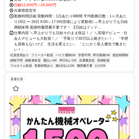
日給12,000円～20,000円
兵庫県西宮市
勤務時間詳細 実働時間：1日あたり8時間 平均勤務日数：1ヶ月あた
り18日 〜 26日 8:00～17:00(現場により変動有) →早上がりでも日給
満額保障 面接時履歴書不要です！ 【日給はドンド...
仕事内容 ＼早上がりでも日給そのまま保証！／ ＼現場デビュー・社
会人デビューも大歓迎！／ 「手取りで30万以上稼ぎたい！」 「学歴
も資格もないけど、生活を変えたい」 「とにかく収入優先で働きた
い！」...
社員登用あり
フリーター歓迎
バイク通勤OK
学歴不問
即日勤務OK
固定時間制
経験不問
経験者歓迎
週払いOK
即日払いOK
交通費支給
長期歓迎
フルタイム歓迎
長期休暇あり
週4日以上OK
履歴書不要
ひげOK
派遣社員