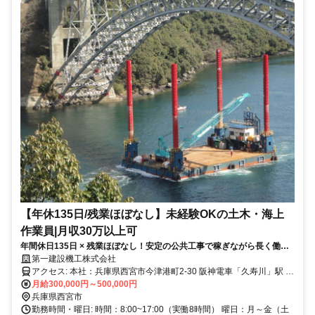
【年休135日/残業ほぼなし】未経験OKの土木・海上
作業員|月収30万以上可
年間休日135日 × 残業ほぼなし！安定の公共工事で稼ぎながら長く働け
ます。
第一建設機工株式会社
アクセス: 本社：兵庫県西宮市今津港町2-30 阪神電車「久寿川」駅 南
口より 徒歩約9分 資材センター：兵庫県西宮市西宮浜2-42（資材準
月給300,000円～500,000円
備・機材管理拠点） 車通勤可／原付バイク通勤可
兵庫県西宮市
勤務時間・曜日: 時間：8:00~17:00（実働8時間） 曜日：月～金（土