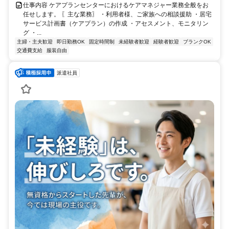
仕事内容 ケアプランセンターにおけるケアマネジャー業務全般をお
任せします。 〖主な業務〗 ・利用者様、ご家族への相談援助 ・居宅
サービス計画書（ケアプラン）の作成 ・アセスメント、モニタリン
グ ・...
主婦・主夫歓迎
即日勤務OK
固定時間制
未経験者歓迎
経験者歓迎
ブランクOK
交通費支給
服装自由
派遣社員