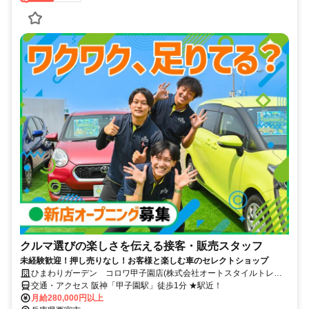
クルマ選びの楽しさを伝える接客・販売スタッフ
未経験歓迎！押し売りなし！お客様と楽しむ車のセレクトショップ
ひまわりガーデン コロワ甲子園店(株式会社オートスタイルトレー
ディング)
交通・アクセス 阪神「甲子園駅」徒歩1分 ★駅近！
月給280,000円以上