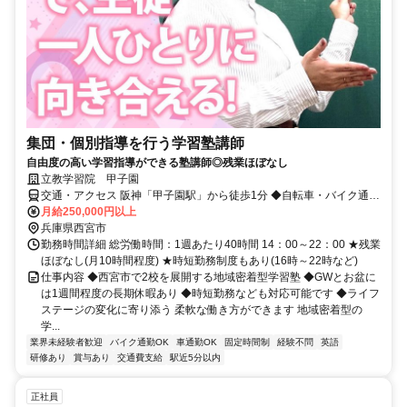
集団・個別指導を行う学習塾講師
自由度の高い学習指導ができる塾講師◎残業ほぼなし
立教学習院 甲子園
交通・アクセス 阪神「甲子園駅」から徒歩1分 ◆自転車・バイク通勤
OK（車通勤は応相談）
月給250,000円以上
兵庫県西宮市
勤務時間詳細 総労働時間：1週あたり40時間 14：00～22：00 ★残業
ほぼなし(月10時間程度) ★時短勤務制度もあり(16時～22時など)
仕事内容 ◆西宮市で2校を展開する地域密着型学習塾 ◆GWとお盆に
は1週間程度の長期休暇あり ◆時短勤務なども対応可能です ◆ライフ
ステージの変化に寄り添う 柔軟な働き方ができます 地域密着型の
学...
業界未経験者歓迎
バイク通勤OK
車通勤OK
固定時間制
経験不問
英語
研修あり
賞与あり
交通費支給
駅近5分以内
正社員