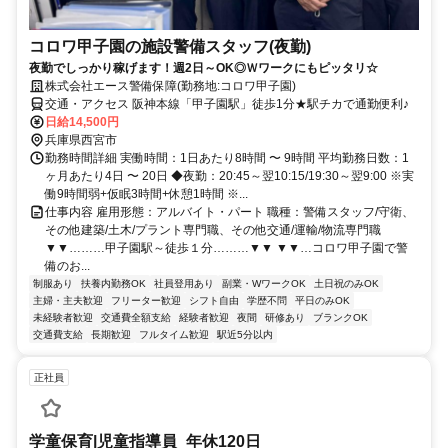
コロワ甲子園の施設警備スタッフ(夜勤)
夜勤でしっかり稼げます！週2日～OK◎Ｗワークにもピッタリ☆
株式会社エース警備保障(勤務地:コロワ甲子園)
交通・アクセス 阪神本線「甲子園駅」徒歩1分★駅チカで通勤便利♪
日給14,500円
兵庫県西宮市
勤務時間詳細 実働時間：1日あたり8時間 〜 9時間 平均勤務日数：1
ヶ月あたり4日 〜 20日 ◆夜勤：20:45～翌10:15/19:30～翌9:00 ※実
働9時間弱+仮眠3時間+休憩1時間 ※...
仕事内容 雇用形態：アルバイト・パート 職種：警備スタッフ/守衛、
その他建築/土木/プラント専門職、その他交通/運輸/物流専門職
▼▼………甲子園駅～徒歩１分………▼▼ ▼▼…コロワ甲子園で警
備のお...
制服あり
扶養内勤務OK
社員登用あり
副業・WワークOK
土日祝のみOK
主婦・主夫歓迎
フリーター歓迎
シフト自由
学歴不問
平日のみOK
未経験者歓迎
交通費全額支給
経験者歓迎
夜間
研修あり
ブランクOK
交通費支給
長期歓迎
フルタイム歓迎
駅近5分以内
正社員
学童保育|児童指導員_年休120日