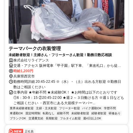
テーマパークの衣装管理
未経験者歓迎！主婦さん・フリーターさん歓迎！勤務日数応相談
株式会社リライアンス
交通・アクセス 阪神電車「甲子園」駅下車、「東改札口」から徒歩
14分
時給1,200円
兵庫県西宮市
勤務時間詳細 20:45-22:45 ※（水）・（土）出れる方歓迎 ※勤務日
数はご相談ください
仕事内容 ★年齢不問 ★未経験OK！ ★お時間は以下のとおりです
①6：30-9：15 ②20:45-22:00 ★週２～３日働ける方 ※週１日なども
ご相談ください ・西宮市にある大規模テーマパー...
業界未経験者歓迎
主婦・主夫歓迎
フリーター歓迎
バイク通勤OK
学歴不問
車通勤OK
固定時間制
転勤なし
経験不問
未経験者歓迎
経験者歓迎
研修あり
ブランクOK
交通費支給
長期歓迎
フルタイム歓迎
週4日以上OK
正社員