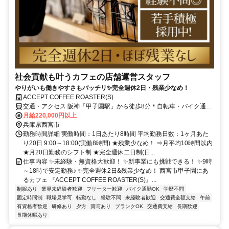
社会貢献も叶うカフェの店舗運営スタッフ
やりがいも働きやすさもバッチリ✨完全週休2日・残業少なめ！
ACCEPT COFFEE ROASTER(S)
交通・アクセス 阪神「甲子園駅」から徒歩8分＊自転車・バイク通勤
OK
月給220,000円以上
兵庫県西宮市
勤務時間詳細 実働時間：1日あたり8時間 平均勤務日数：1ヶ月あた
り20日 9:00～18:00(実働8時間) ★残業少なめ！ ⇒月平均10時間以内
★月20日勤務のシフト制 ★完全週休二日制(日...
仕事内容 ✨未経験・無資格大歓迎！ ✨新事業にも挑戦できる！ ✨9時
～18時で安定勤務♪ ✨完全週休2日&残業少なめ！ 西宮市甲子園にあ
るカフェ 『ACCEPT COFFEE ROASTER(S)』...
制服あり
業界未経験者歓迎
フリーター歓迎
バイク通勤OK
学歴不問
固定時間制
職場見学可
転勤なし
経験不問
未経験者歓迎
交通費全額支給
午前
有資格者歓迎
研修あり
夕方
賞与あり
ブランクOK
交通費支給
長期歓迎
長期休暇あり