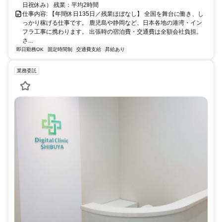
日祝休み） 残業：平均2時間
仕事内容: 【年間休日135日／残業ほぼなし】 全国を舞台に働き、し
っかり稼げる仕事です。 鹿児島や静岡など、日本各地の港湾・イン
フラ工事に携わります。 出張時の宿泊費・交通費は全額会社負担。
さ...
即日勤務OK
固定時間制
交通費支給
昇給あり
業務委託