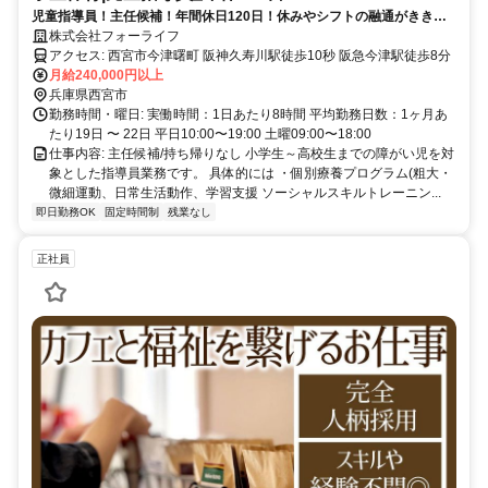
児童指導員！主任候補！年間休日120日！休みやシフトの融通がききや
すい⭐️
株式会社フォーライフ
アクセス: 西宮市今津曙町 阪神久寿川駅徒歩10秒 阪急今津駅徒歩8分
月給240,000円以上
兵庫県西宮市
勤務時間・曜日: 実働時間：1日あたり8時間 平均勤務日数：1ヶ月あ
たり19日 〜 22日 平日10:00〜19:00 土曜09:00〜18:00
仕事内容: 主任候補/持ち帰りなし 小学生～高校生までの障がい児を対
象とした指導員業務です。 具体的には ・個別療養プログラム(粗大・
微細運動、日常生活動作、学習支援 ソーシャルスキルトレーニン...
即日勤務OK
固定時間制
残業なし
正社員