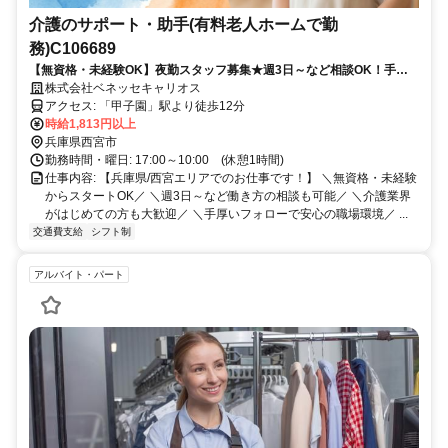
介護のサポート・助手(有料老人ホームで勤
務)C106689
【無資格・未経験OK】夜勤スタッフ募集★週3日～など相談OK！手厚
いサポート体制で介護業界デビューを応援します／派遣介護職のお仕事
株式会社ベネッセキャリオス
◎
アクセス: 「甲子園」駅より徒歩12分
時給1,813円以上
兵庫県西宮市
勤務時間・曜日: 17:00～10:00 (休憩1時間)
仕事内容: 【兵庫県/西宮エリアでのお仕事です！】 ＼無資格・未経験
からスタートOK／ ＼週3日～など働き方の相談も可能／ ＼介護業界
がはじめての方も大歓迎／ ＼手厚いフォローで安心の職場環境／ ...
交通費支給
シフト制
アルバイト・パート