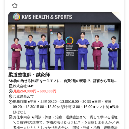
柔道整復師・鍼灸師
“本物の治せる技術”を一生モノに。自費9割の現場で、評価から運動療
法まで一気通貫！
株式会社KMS
月給260,000円～600,000円
兵庫県西宮市
勤務時間 ■平日・土曜 09:20～13:00/16:00～20:55 ■日曜・祝日
09:20～12:30/15:00～18:30 休憩時間13:00～16:00 ■シフト制 ■残業
ほぼなし
お仕事内容 ★問診・評価・治療・運動療法まで一貫して学べる環境
＼自費9割の環境で、本物の治せるセラピストを目指しませんか／ 患
者様一人ひとりとしっかり向き合い、 問診・評価・治療・運動療法