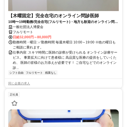
【木曜固定】完全在宅のオンライン問診医師
10時〜19時勤務/完全在宅(フルリモート)・地方も歓迎のオンライン問診
業務
一般社団法人博愛会
フルリモート
日給32,000円～80,000円
勤務時間・曜日: ✅勤務時間 毎週木曜日 10:00～19:00 ※他の曜日も
ご相談に乗れます。
仕事内容: スキマ時間に医師の診察が受けられる オンライン診療サー
ビス。 事業拡大に向けて患者様に 高品質な医療の提供をしていくた
め、 医師の皆様のお力添えが必要です！ ご自宅などでのオンライン
診...
シフト自由
フルリモート
残業なし
同じ企業の求人
正社員