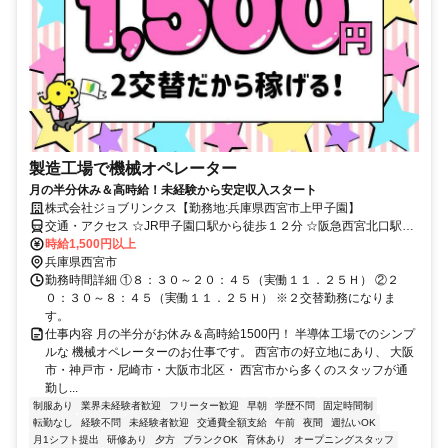
製造工場で機械オペレーター
月の半分休み＆高時給！未経験から安定収入スタート
株式会社ジョブリンクス【勤務地:兵庫県西宮市上甲子園】
交通・アクセス ☆JR甲子園口駅から徒歩１２分 ☆阪急西宮北口駅か
ら徒歩１５分
時給1,500円以上
兵庫県西宮市
勤務時間詳細 ①８：３０～２０：４５（実働１１．２５Ｈ） ②２
０：３０～８：４５（実働１１．２５Ｈ） ※２交替勤務になりま
す。
仕事内容 月の半分がお休み＆高時給1500円！ 半導体工場でのシンプ
ルな 機械オペレーターのお仕事です。 西宮市の好立地にあり、 大阪
市・神戸市・尼崎市・大阪市北区・ 西宮市から多くのスタッフが通
勤し...
制服あり
業界未経験者歓迎
フリーター歓迎
早朝
学歴不問
固定時間制
転勤なし
経験不問
未経験者歓迎
交通費全額支給
午前
夜間
週払いOK
月1シフト提出
研修あり
夕方
ブランクOK
育休あり
オープニングスタッフ