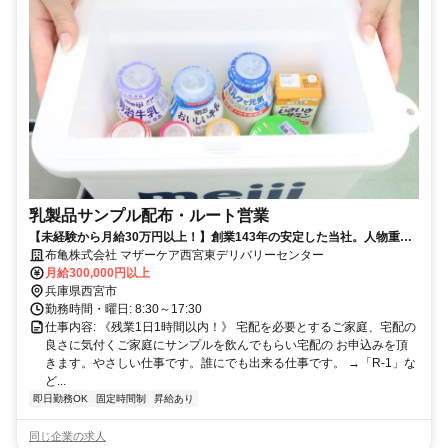
乳製品サンプル配布・ルート営業
【未経験から月給30万円以上！】創業143年の安定した当社。人物重
視・年齢学歴不問です！
布亀株式会社 マザーケア西宮東デリバリーセンター
月給300,000円以上
兵庫県西宮市
勤務時間・曜日: 8:30～17:30
仕事内容: 《残業1日1時間以内！》 宅配を必要とするご家庭、宅配の
良さに気付くご家庭にサンプルを飲んでもらい宅配の お申込みを頂
きます。やさしい仕事です。誰にでも出来る仕事です。 →「R-1」な
ど...
即日勤務OK
固定時間制
昇給あり
同じ企業の求人