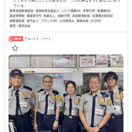
しでもそう感じたことがあるなら、 この仕事はきっとあなたに合っ
ている...
業界未経験者歓迎
資格取得支援あり
バイク通勤OK
学歴不問
車通勤OK
固定時間制
職場見学可
転勤なし
経験不問
未経験者歓迎
交通費全額支給
経験者歓迎
賞与あり
ブランクOK
土日祝休み
服装自由
ひげOK
髪型・髪色自由
アルバイト・パート