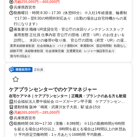
月給255,000円～400,000円
兵庫県西宮市
勤務曜日・時間 8:30～17:30（休憩60分） ※入社1年経過後、輪番制
で17:30～翌8:30の時間外対応あり （出勤の場合は自宅待機からの直
行になります）
募集要項 職種 UR賃貸住宅・官公庁の水回りメンテナンススタッフ
雇用形態 正社員 仕事内容 官公庁の団地（府営・UR）のお住まいを
訪問し、 水回りの修理や取り換、 官公庁の団地（府営・UR）の退...
業界未経験者歓迎
社会保険あり
バイク通勤OK
車通勤OK
固定時間制
転勤なし
経験不問
未経験者歓迎
社会保険完備
交通費支給
レジャー施設割引あり
賞与年2回あり
正社員
ケアプランセンターでのケアマネジャー
在宅ケアマネ｜ケアプランセンター｜正職員・ブランクのある方も歓迎
社会福祉法人豊中福祉会 ローズガーデン甲子園 ケアプランセンタ
ー
通勤情報 阪神「鳴尾・武庫川女子大前」駅 徒歩15分
月給265,000円～285,000円
兵庫県西宮市
勤務時間 08:30〜17:30（実働：8.0時間） ※1日の勤務時間が6時間
を超える場合は45分以上、 8時間を超える場合は1時間以上の休憩あ
り 平均所定労働時間：1ヶ月あたり168時間 平均勤務...