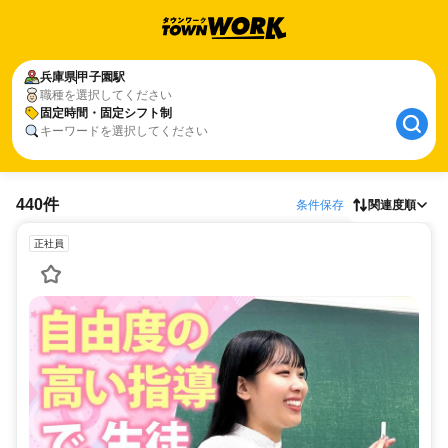
兵庫県
甲子園駅
職種を選択してください
固定時間・固定シフト制
キーワードを選択してください
440件
条件保存
関連度順
正社員