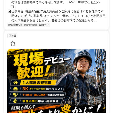
の場合は労働時間で早く帰宅出来ます。（AM6：00前の出社は不
可）
仕事内容: 明治の宅配専用人気商品をご家庭にお届けするお仕事です
配達する"明治の乳製品"は？ ミルクで元気、LG21、R-1など宅配専用
の人気商品をお届けします。 各拠点の管轄内での配送となる...
即日勤務OK
固定時間制
昇給あり
正社員