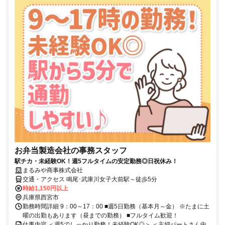
お弁当製造会社の事務スタッフ
駅チカ・未経験OK！週5フルタイムの安定勤務◎日祝休み！
まるみや商事株式会社
交通・アクセス 鳴尾･武庫川女子大前駅～徒歩5分
時給1,150円以上
兵庫県西宮市
勤務時間詳細 9：00～17：00 ■週5日勤務（基本月～金） ※たまに土
曜の出勤もあります（昼までの勤務） ■フルタイム歓迎！
仕事内容 ＜週5でしっかり勤務！未経験OK◎＞ ＜主婦パートさん中