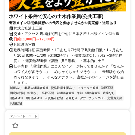
ホワイト条件で安心の土木作業員(公共工事)
出張メイン◎従業員想いの代表と働きませんか✨両完備・送迎あり
株式会社浦上工業
交通・アクセス 現場は関西を中心に日本各所！出張メイン◎※送迎
あり✨面接地は希望にできるだけ応じます！
日給11,000円～17,000円
兵庫県西宮市
勤務時間詳細 実働時間：1日あたり7時間 平均勤務日数：1ヶ月あた
り20日 8:00〜17:00（休憩2時間） ・残業ほぼなし（⽉2〜3時間程
度） ・週実働35時間で調整（5日勤務） ・基本的に土日...
仕事内容 『現場作業』にこんなイメージ持ってませんか？ 「なんか
コワイ人が多そう…」 「めちゃくちゃキツそう…」 「未経験から始
められなさそう…」 そんなアナタへ。 当社がそのイメージを消し去
ります...
制服あり
業界未経験者歓迎
資格取得支援あり
フリーター歓迎
学歴不問
固定時間制
転勤なし
経験不問
未経験者歓迎
午前
経験者歓迎
残業なし
週払いOK
即日払いOK
有資格者歓迎
研修あり
夕方
ブランクOK
交通費支給
長期歓迎
アルバイト・パート