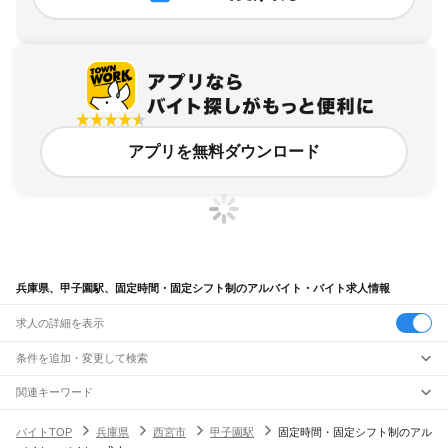
アプリを無料ダウンロード
兵庫県、甲子園駅、固定時間・固定シフト制のアルバイト・バイト求人情報
求人の詳細を表示
条件を追加・変更して検索
市区町村を追加・変更
関連キーワード
完全在宅ワーク 全国
シール貼り 在宅
現在地周辺
ガチャガチャ
犬カフェ
兵庫県
駅を追加・変更
バイトTOP
兵庫県
西宮市
甲子園駅
固定時間・固定シフト制のアル
兵庫県
すべて