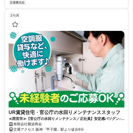
交通費支給
正社員
UR賃貸住宅・官公庁の水回りメンテナンススタッフ
≪西宮市≫【官公庁の水回りメンテナンス／正社員】安定感バツグン♪残
業ほぼナシ！転勤ナシ！男性活躍中！
有限会社難波商会
交通アクセス 阪神「甲子園」駅より徒歩9分