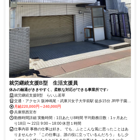
就労継続支援B型 生活支援員
休みの融通がききやすく、柔軟な対応ができる事業所です♪
就労継続支援B型 らいふ若草
交通・アクセス 阪神鳴尾・武庫川女子大学前駅 徒歩15分 JR甲子園口
徒歩15分
月給220,000円～240,000円
兵庫県西宮市
勤務時間詳細 実働時間：1日あたり8時間 平均勤務日数：1ヶ月あた
り18日 〜 22日 9:00～18:00 休憩１時間
仕事内容 事務の仕事は好き。 でも、ふとこんな風に思ったことはあ
りませんか？ 「この仕事は、誰の役に立っているんだろう」 もし少