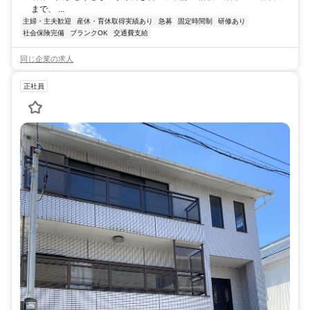
まで、 ...
主婦・主夫歓迎
産休・育休取得実績あり
急募
固定時間制
研修あり
社会保険完備
ブランクOK
交通費支給
同じ企業の求人
正社員