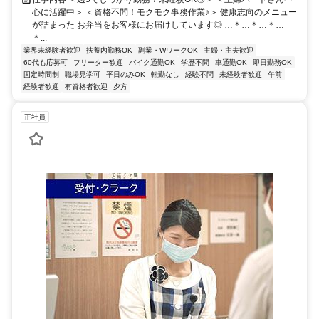
心に活躍中＞ ＜資格不問！モクモク事務作業♪＞ 健康志向のメニュー
が詰まった お弁当をお客様にお届けしています◎ …＊…＊…＊…
＊...
業界未経験者歓迎
扶養内勤務OK
副業・WワークOK
主婦・主夫歓迎
60代も応募可
フリーター歓迎
バイク通勤OK
学歴不問
車通勤OK
即日勤務OK
固定時間制
職場見学可
平日のみOK
転勤なし
経験不問
未経験者歓迎
午前
経験者歓迎
有資格者歓迎
夕方
正社員