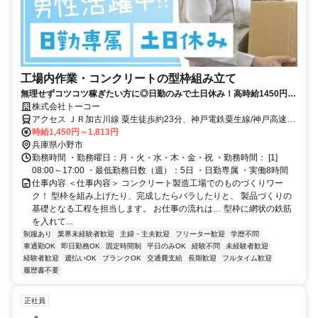
工場内作業・コンクリートの型枠組み立て
無理せずコツコツ稼ぎたい方に◎日勤のみで土日休み！高時給1450円＆
安定勤務で続けやすい環境です！
株式会社トーコー
アクセス ＪＲ加古川線 粟生徒歩約23分、神戸電鉄粟生線/神戸高速鉄
道南北線 小野（兵庫県）徒歩約39分、ＪＲ加古川線 小野町徒歩約52
時給1,450円～1,813円
分 JR「粟生」駅から車で5分
兵庫県小野市
勤務時間 ・勤務曜日：月・火・水・木・金・祝 ・勤務時間： [1]
08:00～17:00 ・最低勤務日数（週）：5日 ・日勤専属 ・実働8時間
仕事内容 ＜仕事内容＞ コンクリート製造工場でのものづくりワー
ク！ 型枠を組み上げたり、完成したらバラしたりと、 製品づくりの
基礎となる工程を担当します。 お仕事の流れは… 型枠に網状の鉄筋
を入れて...
制服あり
業界未経験者歓迎
主婦・主夫歓迎
フリーター歓迎
学歴不問
車通勤OK
即日勤務OK
固定時間制
平日のみOK
経験不問
未経験者歓迎
経験者歓迎
週払いOK
ブランクOK
交通費支給
長期歓迎
フルタイム歓迎
履歴書不要
正社員