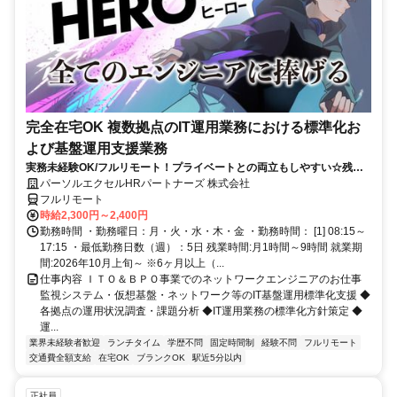
完全在宅OK 複数拠点のIT運用業務における標準化お
よび基盤運用支援業務
実務未経験OK/フルリモート！プライベートとの両立もしやすい☆残業
ちょっと♪
パーソルエクセルHRパートナーズ 株式会社
フルリモート
時給2,300円～2,400円
勤務時間 ・勤務曜日：月・火・水・木・金 ・勤務時間： [1] 08:15～
17:15 ・最低勤務日数（週）：5日 残業時間:月1時間～9時間 就業期
間:2026年10月上旬～ ※6ヶ月以上（...
仕事内容 ＩＴＯ＆ＢＰＯ事業でのネットワークエンジニアのお仕事
監視システム・仮想基盤・ネットワーク等のIT基盤運用標準化支援 ◆
各拠点の運用状況調査・課題分析 ◆IT運用業務の標準化方針策定 ◆
運...
業界未経験者歓迎
ランチタイム
学歴不問
固定時間制
経験不問
フルリモート
交通費全額支給
在宅OK
ブランクOK
駅近5分以内
正社員