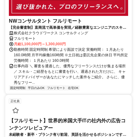
NWコンサルタント フルリモート
【完全審査制】直商流で高単価を実現／経験豊富なエンジニアのスキル
に合致した案件を多数保有
株式会社クラウドワークス コンサルティング
フルリモート
月給1,100,000円～1,300,000円
勤務時間 固定時間制 希望により面談で決定 実働時間： １月あたり
160.0時間 月平均稼働160時間 ※土日祝は委託先企業の休日 平均所定
労働時間： １月あたり 160.0時間
仕事内容 ＼ 審査を通過した、優秀なフリーランスだけが集まる場所
／ スキル・ご経歴をもとに審査を行い、通過された方だけに、 キャ
リアアドバイザーがあなたにマッチした案件をご紹介。 さらに、優
秀なフリー...
固定時間制
平日のみOK
フルリモート
在宅OK
正社員
【フルリモート】世界的米国大手ITの社内外の広告コ
ンテンツレビュアー
未経験者・新卒・ブランク有り歓迎、英語を活かせるポジションです。