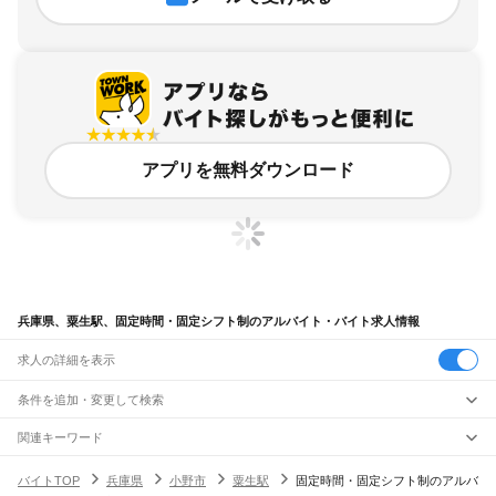
アプリを無料ダウンロード
兵庫県、粟生駅、固定時間・固定シフト制のアルバイト・バイト求人情報
求人の詳細を表示
条件を追加・変更して検索
市区町村を追加・変更
関連キーワード
完全在宅ワーク 全国
シール貼り 在宅
現在地周辺
ガチャガチャ
犬カフェ
兵庫県
駅を追加・変更
バイトTOP
兵庫県
小野市
粟生駅
固定時間・固定シフト制のアルバ
兵庫県
すべて