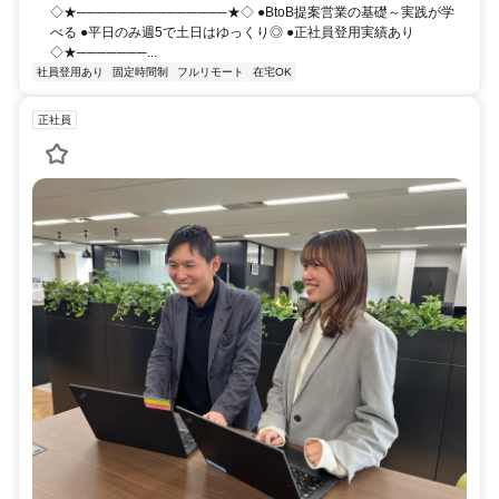
◇★───────────────★◇ ●BtoB提案営業の基礎～実践が学
べる ●平日のみ週5で土日はゆっくり◎ ●正社員登用実績あり
◇★───────...
社員登用あり
固定時間制
フルリモート
在宅OK
正社員