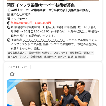
関西 インフラ基盤(サーバー)技術者募集
【3年以上サーバーの構築経験・保守経験必須】資格取得支援あり
株式会社林電子
フルリモート
年俸5,500,000円～6,500,000円
勤務時間詳細 実働時間：1日あたり8時間 平均勤務日数：1ヶ月あた
り19日 〜 20日 ⏰9:00～18:00（休憩60分） ※案件状況により時間外
勤務が 発生する場合がございます。
仕事内容 _/_/_/_/_/_/_/_/_/_/_/_/_/_/_/_/_/_/ メガバンク基盤を支える
インフラエンジニア募集 金融インフラの最前線で、 本物の基盤技術
を磨きませんか。 当社...
資格取得支援あり
固定時間制
転勤なし
フルリモート
経験者歓迎
研修あり
賞与あり
育休あり
交通費支給
土日祝休み
ひげOK
髪型・髪色自由
アルバイト・パート