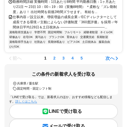
勤務時間詳細 実働時間：1日あたり8時間 平均勤務日数：1ヶ月あた
り21日 〜 23日 10：00～19：00（実働8時間） ＊柔軟な「ズレ勤制
度」あり！ 出社時間を前後2時間ズラせます。 有給を...
仕事内容 ✅設立以来、増収増益の成長企業 ✅ECディレクターとして
成長できる環境 ✅主観によらない評価制度「360度評価」を採用 ✅年
間休日平均128日＆土日祝休み ―――――――――――――...
資格取得支援あり
学歴不問
固定時間制
フルリモート
経験者歓迎
ネイルOK
研修あり
在宅OK
賞与あり
ブランクOK
育休あり
交通費支給
長期歓迎
資格取得手当あり
社割あり
長期休暇あり
ピアスOK
土日祝休み
服装自由
ひげOK
前へ
次へ
1
2
3
4
5
この条件の新着求人を受け取る
兵庫県 / 粟生駅
固定時間・固定シフト制
「LINEで受け取る」では、新着求人のほか、おすすめ情報なども配信しま
す。
詳しくはこちら
LINEで受け取る
メールで受け取る