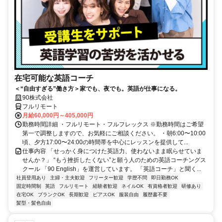
在宅可能な英語コーチ
＜“自由すぎる”働き方＞家でも、夜でも。英語が仕事になる。
90株式会社
フルリモート
月給60,000円～405,000円
勤務時間詳細 ・フルリモート・フルフレックス ※勤務時間はご希望
第一で調整しますので、お気軽にご相談ください。 ・朝6:00〜10:00
頃、夕方17:00〜24:00の時間帯を中心にレッスンを提供して...
仕事内容 「せっかく身につけた英語力、使わないまま眠らせていま
せんか？」 “もう挫折したくない”と願う人のための英語コーチングス
クール 「90 English」を運営しています。 「英語コーチ」と聞く...
社員登用あり
主婦・主夫歓迎
フリーター歓迎
学歴不問
即日勤務OK
固定時間制
英語
フルリモート
経験者歓迎
ネイルOK
有資格者歓迎
研修あり
在宅OK
ブランクOK
長期歓迎
ピアスOK
服装自由
履歴書不要
髪型・髪色自由