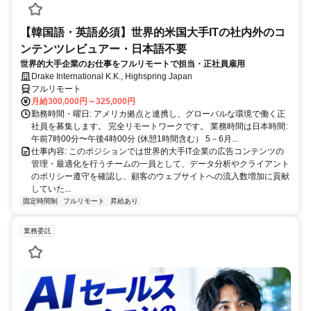
【韓国語・英語必須】世界的米国大手ITの社内外のコ
ンテンツレビュアー・日本語不要
世界的大手企業のお仕事をフルリモートで担当・正社員雇用
Drake International K.K., Highspring Japan
フルリモート
月給300,000円～325,000円
勤務時間・曜日: アメリカ拠点と連携し、グローバルな環境で働く正
社員を募集します。 完全リモートワークです。 業務時間は日本時間:
午前7時00分〜午後4時00分 (休憩1時間含む） 5－6月...
仕事内容: このポジションでは世界的大手IT企業の広告コンテンツの
管理・最適化を行うチームの一員として、データ分析やクライアント
のポリシー遵守を確認し、顧客のウェブサイトへの流入数増加に貢献
していた...
固定時間制
フルリモート
昇給あり
業務委託