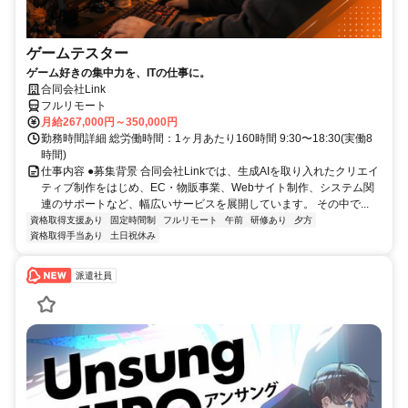
ゲームテスター
ゲーム好きの集中力を、ITの仕事に。
合同会社Link
フルリモート
月給267,000円～350,000円
勤務時間詳細 総労働時間：1ヶ月あたり160時間 9:30〜18:30(実働8
時間)
仕事内容 ●募集背景 合同会社Linkでは、生成AIを取り入れたクリエイ
ティブ制作をはじめ、EC・物販事業、Webサイト制作、システム関
連のサポートなど、幅広いサービスを展開しています。 その中で...
資格取得支援あり
固定時間制
フルリモート
午前
研修あり
夕方
資格取得手当あり
土日祝休み
派遣社員