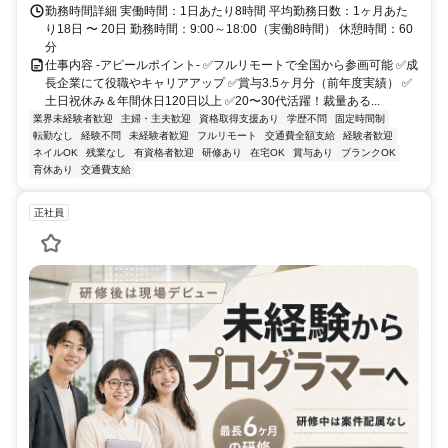
勤務時間詳細 実働時間：1日あたり8時間 平均勤務日数：1ヶ月あた
り18日 〜 20日 勤務時間：9:00～18:00（実働8時間） 休憩時間：60
分
仕事内容 -アピールポイント- ✅フルリモートで全国から参画可能 ✅成
長企業にて役職やキャリアアップ ✅賞与3.5ヶ月分（前年度実績） ✅
土日祝休み＆年間休日120日以上 ✅20〜30代活躍！裁量ある...
業界未経験者歓迎
主婦・主夫歓迎
資格取得支援あり
学歴不問
固定時間制
転勤なし
経験不問
未経験者歓迎
フルリモート
交通費全額支給
経験者歓迎
ネイルOK
残業なし
有資格者歓迎
研修あり
在宅OK
賞与あり
ブランクOK
育休あり
交通費支給
正社員