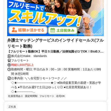
弁護士マッチングサービスのインサイドセールス(フル
リモート勤務)
【フルリモート勤務OK】平日５日勤務／法律知識ゼロでOK！BtoBスキ
ルが身につく営業職
株式会社make standards
フルリモート
時給1,600円以上
勤務時間・曜日: 平日のみ 9：00～18：00 実働時間：1日あたり8時
間 休憩1時間
仕事内容: ＼＼在宅型リモートワーク ／／
◇★───────────────★◇ ●BtoB提案営業の基礎～実践が学
べる ●平日のみ週5で土日はゆっくり◎ ●社員登用実績あり！
◇★───────...
社員登用あり
固定時間制
フルリモート
在宅OK
正社員