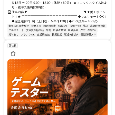
り18日 〜 20日 9:00～18:00（休憩：60分） ★フレックスタイム制あ
り（標準労働時間8時間）
仕事内容 ◤￣￣￣￣￣￣￣￣￣￣￣￣￣￣￣￣￣￣◥ ★働くポイン
ト！★ ￣￣￣￣￣￣￣￣￣￣￣￣￣￣￣￣￣￣ ◆フルリモートOK！
◆完全週休2日制（土日祝）＆年休120日 ◆20代後半～40代の...
業界未経験者歓迎
学歴不問
固定時間制
転勤なし
経験不問
英語
未経験者歓迎
フルリモート
交通費全額支給
午前
経験者歓迎
研修あり
夕方
在宅OK
賞与あり
ブランクOK
交通費支給
長期歓迎
駅近5分以内
長期休暇あり
正社員