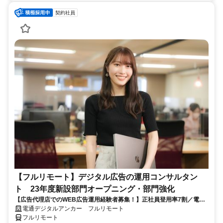
契約社員
【フルリモート】デジタル広告の運用コンサルタン
ト 23年度新設部門オープニング・部門強化
【広告代理店でのWEB広告運用経験者募集！】正社員登用率7割／電通
G／全国×完全在宅／年休126日・土日祝休み／残業月平均4時間19分
電通デジタルアンカー フルリモート
フルリモート