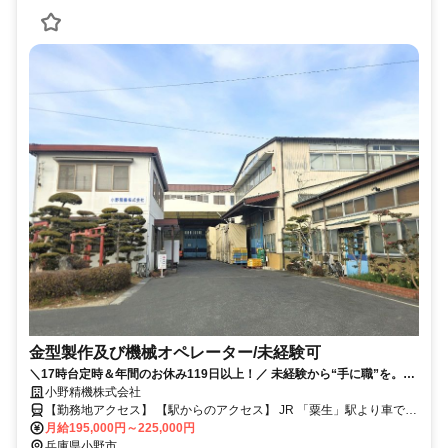
金型製作及び機械オペレーター/未経験可
＼17時台定時＆年間のお休み119日以上！／ 未経験から“手に職”を。あ
なたの新しいスタートを応援♪
小野精機株式会社
【勤務地アクセス】 【駅からのアクセス】 JR 「粟生」駅より車で7
分、徒歩16分 〇車通勤OK（駐車場完備） 〇バイク/自転車通勤
月給195,000円～225,000円
OK（駐輪場完備）
兵庫県小野市