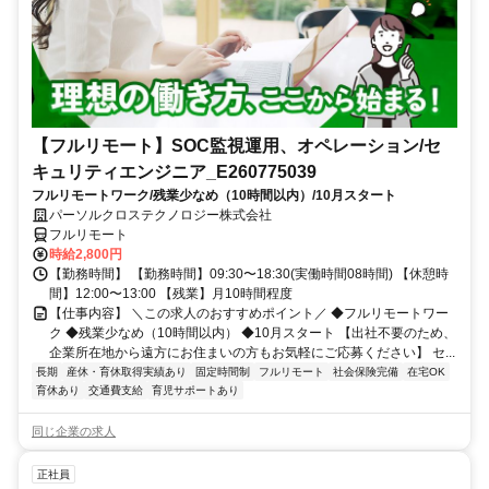
【フルリモート】SOC監視運用、オペレーション/セ
キュリティエンジニア_E260775039
フルリモートワーク/残業少なめ（10時間以内）/10月スタート
パーソルクロステクノロジー株式会社
フルリモート
時給2,800円
【勤務時間】 【勤務時間】09:30〜18:30(実働時間08時間) 【休憩時
間】12:00〜13:00 【残業】月10時間程度
【仕事内容】 ＼この求人のおすすめポイント／ ◆フルリモートワー
ク ◆残業少なめ（10時間以内） ◆10月スタート 【出社不要のため、
企業所在地から遠方にお住まいの方もお気軽にご応募ください】 セ...
長期
産休・育休取得実績あり
固定時間制
フルリモート
社会保険完備
在宅OK
育休あり
交通費支給
育児サポートあり
同じ企業の求人
正社員