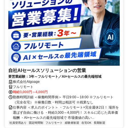
自社AIセールスソリューションの営業
要営業経験：3年～フルリモート／AI×セールスの最先端領域
株式会社Algoage
フルリモート
時給3,000円～4,000円
勤務時間詳細 ＜稼働時間帯例＞ 平日9:00～18:00 ※フルリモート
（完全在宅） ※稼働日数・時間は相談可 ※残業なし
仕事内容 ＜求人のポイント＞ ・フルリモート×完全週休2日！ 場所を
選ばず自由に働ける ・時給3,000～4,000円！ スキルに応じた高単価
報酬 ・AI×セールスの最先端領域で 市場価値の高い...
社員登用あり
固定時間制
フルリモート
経験者歓迎
在宅OK
長期歓迎