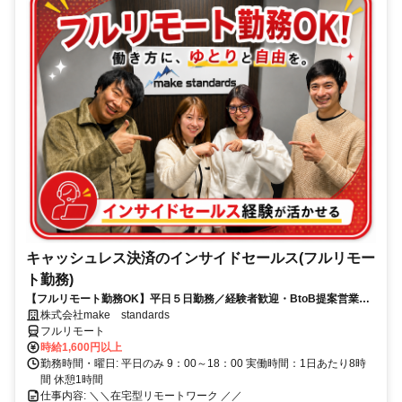
キャッシュレス決済のインサイドセールス(フルリモー
ト勤務)
【フルリモート勤務OK】平日５日勤務／経験者歓迎・BtoB提案営業で
スキルアップ
株式会社make standards
フルリモート
時給1,600円以上
勤務時間・曜日: 平日のみ 9：00～18：00 実働時間：1日あたり8時
間 休憩1時間
仕事内容: ＼＼在宅型リモートワーク ／／