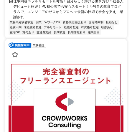
仕事内容 ✨フルリモートも可能！自分らしく輝ける働き方◎ ✨社会人
デビューも歓迎！PC初心者でも安心スタート！ ✨独自の教育プログ
ラムで、エンジニアのゼロからプロへ ✨最新の技術で社会を支え、感
謝され...
業界未経験者歓迎
副業・WワークOK
資格取得支援あり
固定時間制
転勤なし
経験不問
未経験者歓迎
フルリモート
経験者歓迎
有資格者歓迎
研修あり
在宅OK
賞与あり
交通費支給
長期歓迎
長期休暇あり
服装自由
業務委託