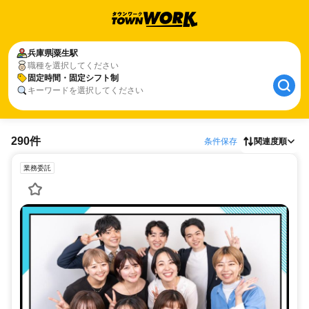
兵庫県
粟生駅
職種を選択してください
固定時間・固定シフト制
キーワードを選択してください
290件
条件保存
関連度順
業務委託