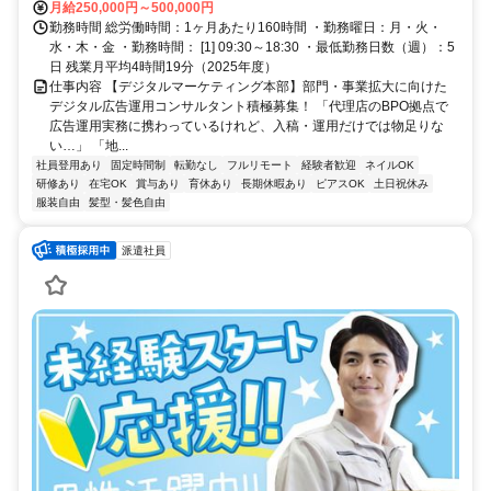
月給250,000円～500,000円
勤務時間 総労働時間：1ヶ月あたり160時間 ・勤務曜日：月・火・
水・木・金 ・勤務時間： [1] 09:30～18:30 ・最低勤務日数（週）：5
日 残業月平均4時間19分（2025年度）
仕事内容 【デジタルマーケティング本部】部門・事業拡大に向けた
デジタル広告運用コンサルタント積極募集！ 「代理店のBPO拠点で
広告運用実務に携わっているけれど、入稿・運用だけでは物足りな
い…」 「地...
社員登用あり
固定時間制
転勤なし
フルリモート
経験者歓迎
ネイルOK
研修あり
在宅OK
賞与あり
育休あり
長期休暇あり
ピアスOK
土日祝休み
服装自由
髪型・髪色自由
派遣社員