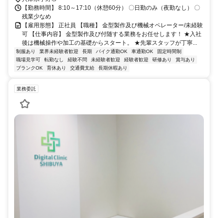
【勤務時間】 8:10～17:10（休憩60分） 〇日勤のみ（夜勤なし） 〇
残業少なめ
【雇用形態】 正社員 【職種】 金型製作及び機械オペレーター/未経験
可 【仕事内容】 金型製作及び付随する業務をお任せします！ ★入社
後は機械操作や加工の基礎からスタート。 ★先輩スタッフが丁寧...
制服あり
業界未経験者歓迎
長期
バイク通勤OK
車通勤OK
固定時間制
職場見学可
転勤なし
経験不問
未経験者歓迎
経験者歓迎
研修あり
賞与あり
ブランクOK
育休あり
交通費支給
長期休暇あり
業務委託