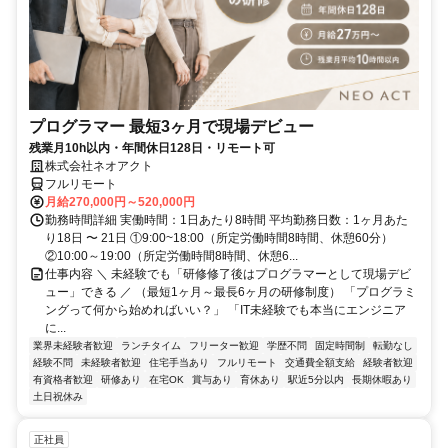
プログラマー 最短3ヶ月で現場デビュー
残業月10h以内・年間休日128日・リモート可
株式会社ネオアクト
フルリモート
月給270,000円～520,000円
勤務時間詳細 実働時間：1日あたり8時間 平均勤務日数：1ヶ月あた
り18日 〜 21日 ①9:00~18:00（所定労働時間8時間、休憩60分）
②10:00～19:00（所定労働時間8時間、休憩6...
仕事内容 ＼ 未経験でも「研修修了後はプログラマーとして現場デビ
ュー」できる ／ （最短1ヶ月～最長6ヶ月の研修制度） 「プログラミ
ングって何から始めればいい？」 「IT未経験でも本当にエンジニア
に...
業界未経験者歓迎
ランチタイム
フリーター歓迎
学歴不問
固定時間制
転勤なし
経験不問
未経験者歓迎
住宅手当あり
フルリモート
交通費全額支給
経験者歓迎
有資格者歓迎
研修あり
在宅OK
賞与あり
育休あり
駅近5分以内
長期休暇あり
土日祝休み
正社員