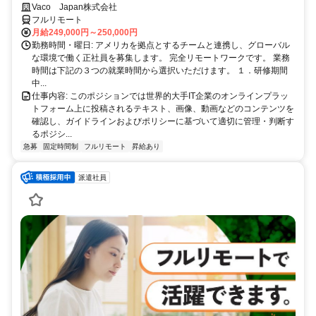
完全リモート
Vaco Japan株式会社
フルリモート
月給249,000円～250,000円
勤務時間・曜日: アメリカを拠点とするチームと連携し、グローバル
な環境で働く正社員を募集します。 完全リモートワークです。 業務
時間は下記の３つの就業時間から選択いただけます。 １．研修期間
中...
仕事内容: このポジションでは世界的大手IT企業のオンラインプラッ
トフォーム上に投稿されるテキスト、画像、動画などのコンテンツを
確認し、ガイドラインおよびポリシーに基づいて適切に管理・判断す
るポジシ...
急募
固定時間制
フルリモート
昇給あり
派遣社員