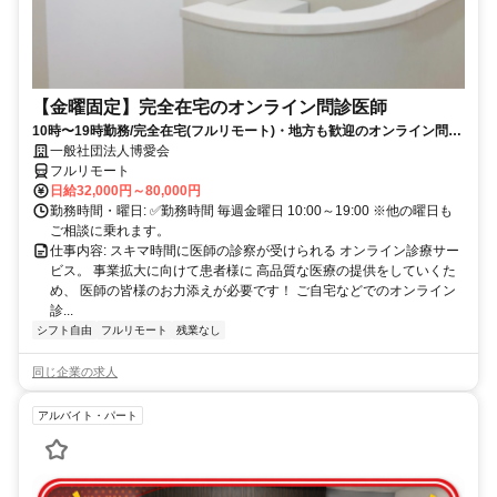
【金曜固定】完全在宅のオンライン問診医師
10時〜19時勤務/完全在宅(フルリモート)・地方も歓迎のオンライン問診
業務
一般社団法人博愛会
フルリモート
日給32,000円～80,000円
勤務時間・曜日: ✅勤務時間 毎週金曜日 10:00～19:00 ※他の曜日も
ご相談に乗れます。
仕事内容: スキマ時間に医師の診察が受けられる オンライン診療サー
ビス。 事業拡大に向けて患者様に 高品質な医療の提供をしていくた
め、 医師の皆様のお力添えが必要です！ ご自宅などでのオンライン
診...
シフト自由
フルリモート
残業なし
同じ企業の求人
アルバイト・パート