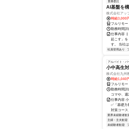
業務委託
AI基盤を
株式会社アッ
時給3,000
フルリモー
勤務時間詳
仕事内容 
起こす」を
す。 当社
社員登用あり
アルバイト・パ
小中高生
株式会社九州
時給1,040
フルリモー
勤務時間詳細
コマや、週
仕事内容 
✅「基礎力
対策コース
業界未経験者歓
主婦・主夫歓迎
未経験者歓迎