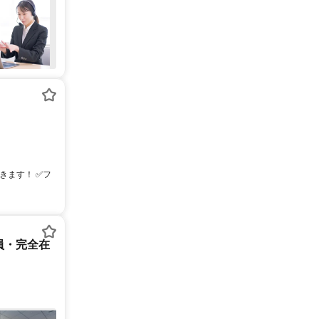
できます！ ✅フ
員・完全在