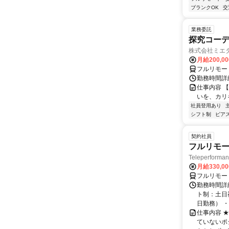
ブランクOK
交
業務委託
探究コー
株式会社ミエ
月給200,0
フルリモー
勤務時間詳細
仕事内容 
いを、カリ
社員登用あり
シフト制
ピアス
契約社員
フルリモー
Teleperform
月給330,0
フルリモー
勤務時間詳
ト制：土日
日勤務） ・
仕事内容 
ていないポ