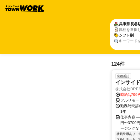
兵庫県
長谷
職種を選択
シフト制
キーワード
124件
業務委託
インサイ
株式会社DREA
時給1,700
フルリモー
勤務時間詳細
1年
仕事内容 ─
円〜370
ージングなし
社員登用あり
フルリモート