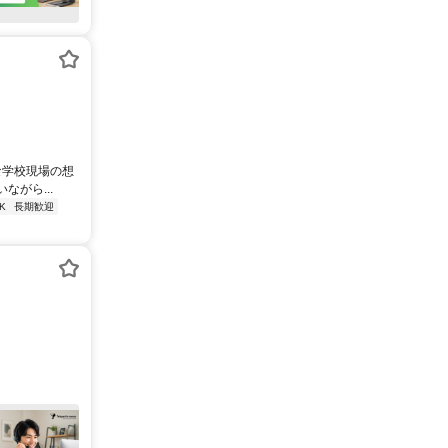
な学校現場の想
がら...
K
長期歓迎