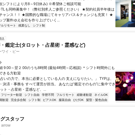
制(シフトにより月8～9日休み) ※希望休ご相談可能
 ★TLも同時募集中！（弊社別求人ご参照ください） ★契約社員半年後は
チャンス！！ ★国際的な職場にてキャリアパス＆チェンジも充実！ ★
ップ案件ゆえ会社を作り上げていく...
フルリモート
残業なし
シフト制
委託
・鑑定士(タロット・占星術・霊感など)
ーワイ・ピー
ト
 9:00～翌２:00のうち8時間 (最短4時間～応相談) ＊シフト時間外にも
できる方歓迎
「占いの力で、本当に必要としている人の 支えになりたい。」 TYPは、
・決済・事務を すべて運営が担当。 あなたは“鑑定そのもの”に集中でき
ット・占星術・霊感など、...
フリーター歓迎
シフト自由
学歴不問
フルリモート
経験者歓迎
ネイルOK
期歓迎
完全歩合制
シフト制
ピアスOK
服装自由
ひげOK
髪型・髪色自由
ングスタッフ
rrow