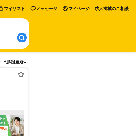
マイリスト
メッセージ
マイページ
求人掲載のご相談
存
関連度順