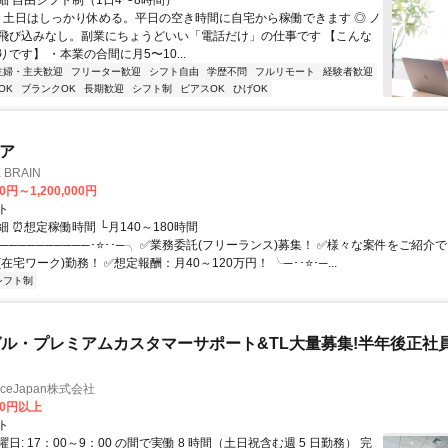
細 自由シフト制（1日4〜8時間）
◎ 土日はしっかり休める。平日の空き時間に自宅から稼働できます ◎ ノ
飛び込みなし。副業にちょうどいい「電話だけ」の仕事です 【こんな
です】 ・本業の合間に月5〜10...
主婦・主夫歓迎
フリーター歓迎
シフト自由
学歴不問
フルリモート
経験者歓迎
OK
ブランクOK
長期歓迎
シフト制
ピアスOK
ひげOK
ニア
BRAIN
0円～1,200,000円
ト
 ⏰想定稼働時間 └月140～180時間
──────────･⭐･･─╮ ✅業務委託(フリーランス)募集！ ✅様々な案件をご紹介
在宅ワーク)勤務！ ✅想定報酬：月40～120万円！ ╰─･･⭐･─...
シフト制
ル・プレミアムカスタマーサポート&TL大量募集!半年後正社
manceJapan株式会社
00円以上
ト
日: 17：00～9：00 の間で実働 8 時間（土日祝含む週 5 日勤務） 完