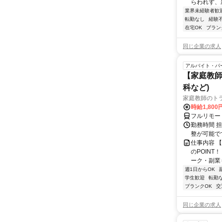
らわれず、新
業界未経験者歓
転勤なし
経験
在宅OK
ブラン
同じ企業の求人
アルバイト・パ
【家庭教師
科など)
家庭教師のト
時給1,800
フルリモー
勤務時間 
整が可能で
仕事内容 
のPOINT
ーク・副業も
週1日からOK
学生歓迎
転勤
ブランクOK
交
同じ企業の求人