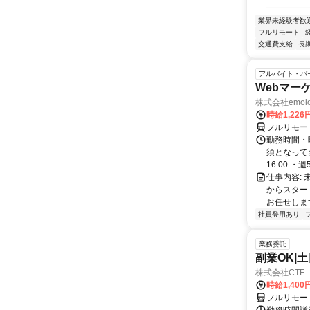
━━━━━━
業界未経験者歓
フルリモート
交通費支給
長
アルバイト・パ
Webマー
株式会社emolo
時給1,226
フルリモー
勤務時間・
須となってお
16:00 ・週5.
仕事内容:
からスター
お任せします
社員登用あり
業務委託
副業OK|
株式会社CTF 
時給1,400
フルリモー