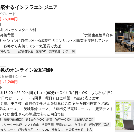
構築するインフラエンジニア
プグレード
円～5,000円
ト
細 フレックスタイム制
▏募集背景 ━━━━━━━━━━━━━━━━━━ 「労働生産性革命を
ミッションに前年比300%成長中のコンサル・SI事業を展開していま
は、戦略から実装までを一気通貫で支援...
フルリモート
経験者歓迎
在宅OK
長期歓迎
シフト制
ート
対象のオンライン家庭教師
教育研修センター
円～1,240円
ト
 18:00～22:00の間で1コマ(60分)～OK！ 週1日～OK！もちろん1日2
2日など、 シフト（時間帯・曜日）はご希望、相談に応じます！
小学校、中学校、高校の学生さんを対象にご自宅から個別授業を実施♪
養成コース」「受験準備コース」「弱点分野克服コース」「定期テスト
」など 生徒さんの希望に沿った内容で個...
迎
扶養内勤務OK
週1日からOK
副業・WワークOK
土日祝のみOK
フリーター歓迎
シフト自由
学歴不問
平日のみOK
学生歓迎
経験不問
英語
フルリモート
経験者歓迎
ネイルOK
残業なし
有資格者歓迎
夕方