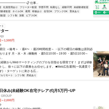
━━━━━━━━ 📋 仕事...
迎
社員登用あり
フリーター歓迎
学歴不問
転勤なし
経験不問
未経験者歓迎
経験者歓迎
ネイルOK
夜間
研修あり
在宅OK
ブランクOK
育休あり
期歓迎
シフト制
深夜
ピアスOK
ート
ケター
gy
円～1,500円
ト
曜日: ＜備考＞ ・週4〜 ・週20時間程度～ ・以下の曜日の稼働は原則必
ります 月・水・木 ↓稼働例 ・週5日10:00～19:00 ・週5日10:00～
..
 未経験からWebマーケティングのプロを目指せる環境です！ まずは研修
トし、徐々に以下の業務をお任せします。 ■Web広告運用(一気通貫で
) ・ターゲットに刺さる広...
フルリモート
シフト制
昇給あり
土日休み|未経験OK在宅テレアポ|月5万円~UP
GROUP
円～2,000円
ト