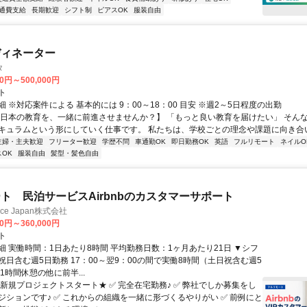
通費支給
長期歓迎
シフト制
ピアスOK
服装自由
ディネーター
タ
00円～500,000円
ト
 ※対応案件による 基本的には 9：00～18：00 目安 ※週2～5日程度の出勤
【日本の教育を、一緒に前進させませんか？】 「もっと良い教育を届けたい」 そん
キュラムという形にしていく仕事です。 私たちは、学校ごとの理念や課題に向き合いな
主婦・主夫歓迎
フリーター歓迎
学歴不問
車通勤OK
即日勤務OK
英語
フルリモート
ネイルO
OK
服装自由
髪型・髪色自由
ト 民泊サービスAirbnbのカスタマーサポート
ance Japan株式会社
00円～360,000円
ト
細 実働時間：1日あたり8時間 平均勤務日数：1ヶ月あたり21日 ▼シフ
祝日含む週5日勤務 17：00～翌9：00の間で実働8時間（土日祝含む週5
1時間休憩の他に前半...
★新規プロジェクトスタート★ ✅ 完全在宅勤務♪ ✅ 弊社でしか募集をし
ジションです♪ ✅ これからの組織を一緒に形づくるやりがい ✅ 前例にと