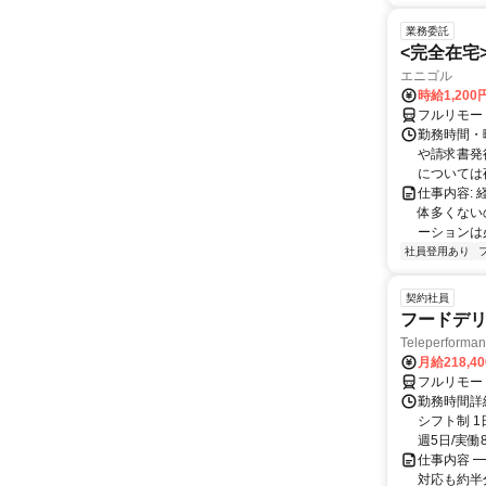
業務委託
<完全在宅
エニゴル
時給1,200
フルリモー
勤務時間・曜
や請求書発
については夜
仕事内容:
体多くない
ーションは
社員登用あり
契約社員
フードデリ
Teleperform
月給218,4
フルリモー
勤務時間詳細
シフト制 1
週5日/実働8
仕事内容 ━
対応も約半