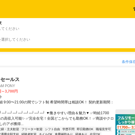
駅
してください
を選択してください
条件保
ドセールス
M PONY
円～3,700円
ト
 9:00〜21:00の間でシフト制 希望時間帯は相談OK！ 契約更新期間：
┘─┘─┘─┘─┘─┘─┘─┘─┘ ▼働きやすい理由＆魅力▼ ✅時給1700
0円の高収入可能✨ ✅完全在宅！全国どこからでも勤務OK！ ✅商談やクロ
のアポ獲得...
主婦・主夫歓迎
フリーター歓迎
シフト自由
学歴不問
即日勤務OK
職場見学可
交通費全額支給
経験者歓迎
ネイルOK
食費補助あり
研修あり
在宅OK