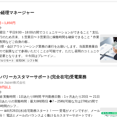
>経理マネージャー
円～1,850円
ト
日: * 平日9:00～18:00の間でコミュニケーションができること * 支払
行のため月末、１営業日〜３営業日に稼働時間を確保できること * 作業
間などご自身の都...
 経理・会計アウトソーシング業務の遂行をお願いします。当面業務量自
ので副業などで参画いただくことが可能です。ただし昼間のコミュニケ
必要となります。 ※今回はプレーイン...
フルリモート
在宅OK
シフト制
バリーカスタマーサポート(完全在宅)受電業務
ance Japan株式会社
00円以上
ト
 実働時間：1日あたり8時間 平均勤務日数：1ヶ月あたり20日 〜 21日
日あたりの実働時間：最大8時間/日 ◆7～25時(可能な方は27時)の間で
時間のシフ...
━ 📅8月26日(水)在宅勤務スタート！━━ 受電がメインですが、メール
分！ 電話とメールのバランスよく働けるカスタマーサポートです♪