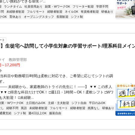
しい挑戦ができる環境 ✅...
迎
ランチタイム
社員登用あり
副業・WワークOK
フリーター歓迎
学歴不問
不問
未経験者歓迎
フルリモート
経験者歓迎
ネイルOK
有資格者歓迎
研修あり
クOK
育休あり
オープニングスタッフ
長期歓迎
シフト制
ート
】生徒宅へ訪問して小学生対象の学習サポート/理系科目メイン
ライ 教師管理部
円～17,200円
ト
担当科目や勤務曜日/時間は柔軟に対応でき、ご希望に応じてシフトの調
す。
【―― 未経験から、家庭教師のトライの先生に！ ――】 ▼▼ この求人
！ ▼▼ □得意な科目だけでOK！ □週1日・1時間～OK！柔軟シフト □Wワ
大歓迎！ □未経験...
副業・WワークOK
土日祝のみOK
主婦・主夫歓迎
シフト自由
平日のみOK
なし
経験不問
英語
未経験者歓迎
フルリモート
経験者歓迎
残業なし
研修あり
通費支給
シフト制
週4日以上OK
服装自由