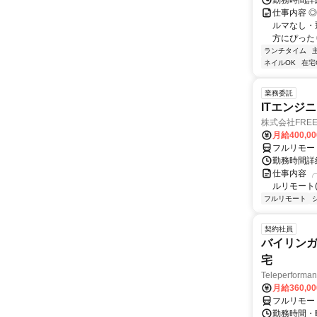
勤務時間詳
仕事内容 
ルマなし・
方にぴったり
ランチタイム
ネイルOK
在宅
業務委託
ITエンジ
株式会社FREE 
月給400,00
フルリモー
勤務時間詳細
仕事内容 ╭
ルリモート(
フルリモート
契約社員
バイリンガ
宅
Teleperfor
月給360,0
フルリモー
勤務時間・曜