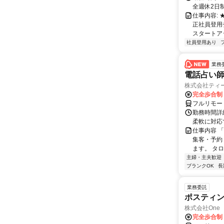
全週休2日
仕事内容:
正社員登用
スタートア
社員登用あり
業務
電話占い師
株式会社ティ
完全歩合制
フルリモー
勤務時間詳細
柔軟に対応
仕事内容 
集客・予約
ます。 タロ
主婦・主夫歓迎
ブランクOK
長
業務委託
ポスティ
株式会社One a
完全歩合制