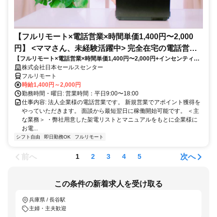
【フルリモート×電話営業×時間単価1,400円〜2,000
円】 <ママさん、未経験活躍中> 完全在宅の電話営業
【フルリモート×電話営業×時間単価1,400円〜2,000円+インセンティブ
で家庭と仕事の両立を実現
あり】 ＜ママさん、未経験活躍中＞ 完全在宅の電話営業で家庭と仕事の
株式会社日本セールスセンター
両立を実現
フルリモート
時給1,400円～2,000円
勤務時間・曜日: 営業時間：平日9:00〜18:00
仕事内容: 法人企業様の電話営業です。 新規営業でアポイント獲得を
やっていただきます。 面談から最短翌日に稼働開始可能です。 ＜主
な業務＞ ・弊社用意した架電リストとマニュアルをもとに企業様に
お電...
シフト自由
即日勤務OK
フルリモート
前へ
次へ
1
2
3
4
5
この条件の新着求人を受け取る
兵庫県 / 長谷駅
主婦・主夫歓迎