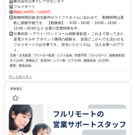
株式会社日本テレアポセンター
フルリモート
時給2,000円～3,000円
勤務時間詳細 担当案件やライフスタイルに合わせて、 勤務時間は柔
軟に調整可能です。 【勤務例】 ・9:00～18:00 ・10:00～19:00 ・
12:00～20:00 など 企業の営業時間を中...
仕事内容 ＜アウトバウンドコール経験者歓迎＞ これまで培ってきた
架電スキルや アポイント獲得の経験を、 全国どこからでも活かせる
フルリモートのお仕事です。 担当いただくのは、 法人企業へのアウ
ト...
主婦・主夫歓迎
フリーター歓迎
シフト自由
学歴不問
フルリモート
経験者歓迎
ネイルOK
研修あり
在宅OK
シフト制
ピアスOK
服装自由
ひげOK
髪型・髪色自由
同じ企業の求人
業務委託