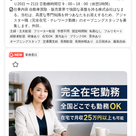
り20日 〜 21日 ⏰勤務時間⏰ 9：00～18：00（休憩1時間）
仕事内容 自動車買取・販売業界で強固な基盤を誇る株式会社はなま
る。当社は、高度な専門知識を持つあなたをお迎えするため、アジャ
スター職（完全在宅・テレワーク勤務）のオープニングスタッフを募
集します。外回...
主婦・主夫歓迎
フリーター歓迎
学歴不問
固定時間制
転勤なし
フルリモート
経験者歓迎
研修あり
在宅OK
賞与あり
ブランクOK
育休あり
オープニングスタッフ
交通費支給
長期歓迎
長期休暇あり
土日祝休み
服装自由
業務委託