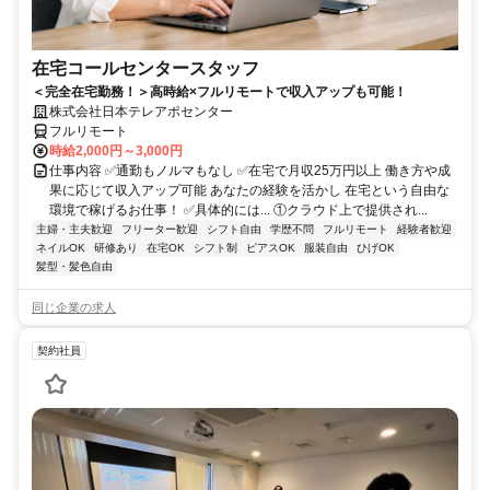
在宅コールセンタースタッフ
＜完全在宅勤務！＞高時給×フルリモートで収入アップも可能！
株式会社日本テレアポセンター
フルリモート
時給2,000円～3,000円
仕事内容 ✅通勤もノルマもなし ✅在宅で月収25万円以上 働き方や成
果に応じて収入アップ可能 あなたの経験を活かし 在宅という自由な
環境で稼げるお仕事！ ✅具体的には... ①クラウド上で提供され...
主婦・主夫歓迎
フリーター歓迎
シフト自由
学歴不問
フルリモート
経験者歓迎
ネイルOK
研修あり
在宅OK
シフト制
ピアスOK
服装自由
ひげOK
髪型・髪色自由
同じ企業の求人
契約社員