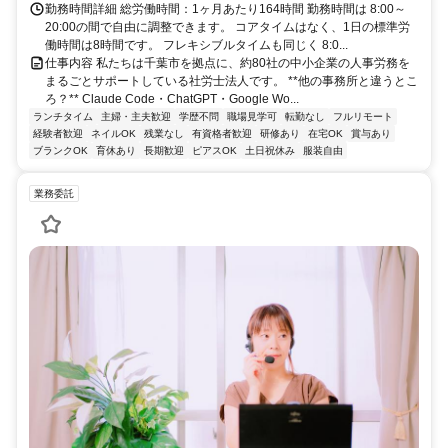
勤務時間詳細 総労働時間：1ヶ月あたり164時間 勤務時間は 8:00～
20:00の間で自由に調整できます。 コアタイムはなく、1日の標準労
働時間は8時間です。 フレキシブルタイムも同じく 8:0...
仕事内容 私たちは千葉市を拠点に、約80社の中小企業の人事労務を
まるごとサポートしている社労士法人です。 **他の事務所と違うとこ
ろ？** Claude Code・ChatGPT・Google Wo...
ランチタイム
主婦・主夫歓迎
学歴不問
職場見学可
転勤なし
フルリモート
経験者歓迎
ネイルOK
残業なし
有資格者歓迎
研修あり
在宅OK
賞与あり
ブランクOK
育休あり
長期歓迎
ピアスOK
土日祝休み
服装自由
業務委託