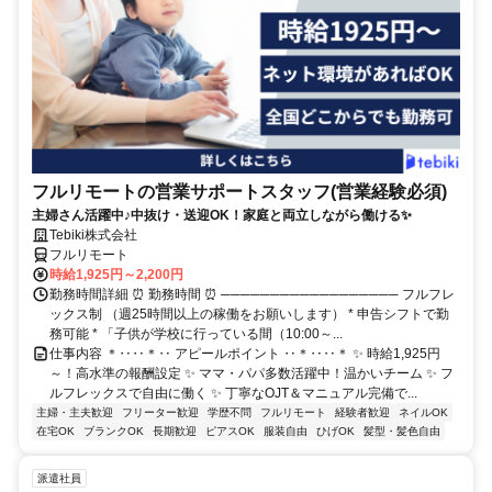
フルリモートの営業サポートスタッフ(営業経験必須)
主婦さん活躍中♪中抜け・送迎OK！家庭と両立しながら働ける✨
Tebiki株式会社
フルリモート
時給1,925円～2,200円
勤務時間詳細 ⏰ 勤務時間 ⏰ ────────────────── フルフレ
ックス制 （週25時間以上の稼働をお願いします） * 申告シフトで勤
務可能 * 「子供が学校に行っている間（10:00～...
仕事内容 ＊‥‥＊‥ アピールポイント ‥＊‥‥＊ ✨ 時給1,925円
～！高水準の報酬設定 ✨ ママ・パパ多数活躍中！温かいチーム ✨ フ
ルフレックスで自由に働く ✨ 丁寧なOJT＆マニュアル完備で...
主婦・主夫歓迎
フリーター歓迎
学歴不問
フルリモート
経験者歓迎
ネイルOK
在宅OK
ブランクOK
長期歓迎
ピアスOK
服装自由
ひげOK
髪型・髪色自由
派遣社員