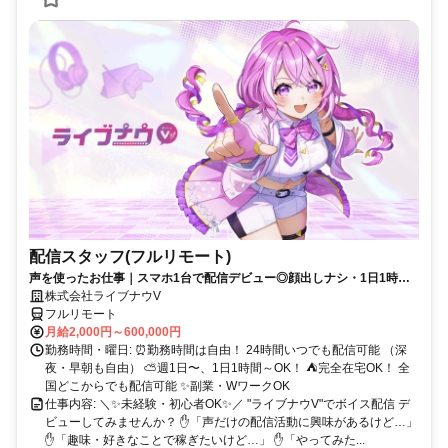
配信スタッフ(フルリモート)
声を使ったお仕事｜スマホ1台で配信デビュー◎顔出しナシ・1日1時間
～OK♪
株式会社ライブナウV
フルリモート
月給2,000円～600,000円
勤務時間・曜日: ⏰勤務時間は自由！ 24時間いつでも配信可能 （深
夜・早朝も自由） ⛅週1日〜、1日1時間～OK！ ⛺完全在宅OK！ 全
国どこからでも配信可能 ✨副業・WワークOK
仕事内容: ＼✨未経験・初心者OK✨／ "ライブナウV"でボイス配信 デ
ビューしてみませんか？ ✋「声だけの配信活動に興味があるけど…」
✋「趣味・好きなことで稼ぎたいけど…」 ✋「やってみた...