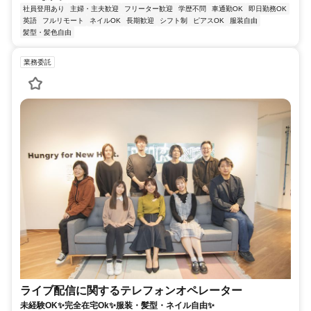
社員登用あり
主婦・主夫歓迎
フリーター歓迎
学歴不問
車通勤OK
即日勤務OK
英語
フルリモート
ネイルOK
長期歓迎
シフト制
ピアスOK
服装自由
髪型・髪色自由
業務委託
ライブ配信に関するテレフォンオペレーター
未経験OK✨完全在宅Ok✨服装・髪型・ネイル自由✨