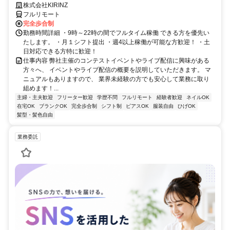
株式会社KIRINZ
フルリモート
完全歩合制
勤務時間詳細 ・9時～22時の間でフルタイム稼働 できる方を優先い
たします。 ・月１シフト提出 ・週4以上稼働が可能な方歓迎！ ・土
日対応できる方特に歓迎！
仕事内容 弊社主催のコンテストイベントやライブ配信に興味がある
方々へ、 イベントやライブ配信の概要を説明していただきます。 マ
ニュアルもありますので、 業界未経験の方でも安心して業務に取り
組めます！...
主婦・主夫歓迎
フリーター歓迎
学歴不問
フルリモート
経験者歓迎
ネイルOK
在宅OK
ブランクOK
完全歩合制
シフト制
ピアスOK
服装自由
ひげOK
髪型・髪色自由
業務委託