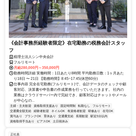
《会計事務所経験者限定》在宅勤務の税務会計スタッ
フ
税理士法人シン中央会計
フルリモート
月給280,000円～350,000円
勤務時間詳細 実働時間：1日あたり8時間 平均勤務日数：1ヶ月あた
り18日 〜 21日 【勤務時間】8:45~17:45(休憩60分)
仕事内容 完全在宅勤務(フルリモート)で、会計データのチェックや顧
客対応、決算書や申告書の作成業務を行っていただきます。 社内の
業務はクラウドサーバー内で完結でき、顧客対応はチャットやメール
が中心なの...
主婦・主夫歓迎
資格取得支援あり
固定時間制
転勤なし
フルリモート
交通費全額支給
経験者歓迎
ネイルOK
有資格者歓迎
研修あり
在宅OK
賞与あり
ブランクOK
育休あり
交通費支給
長期歓迎
駅近5分以内
資格取得手当あり
ピアスOK
土日祝休み
正社員