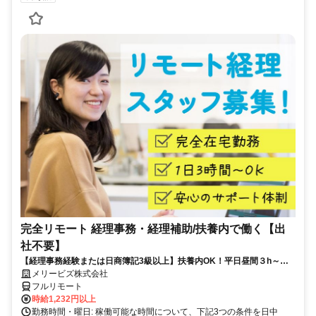
完全リモート 経理事務・経理補助/扶養内で働く【出
社不要】
【経理事務経験または日商簿記3級以上】扶養内OK！平日昼間３h～。
完全在宅で育児・介護中の方も大歓迎♪
メリービズ株式会社
フルリモート
時給1,232円以上
勤務時間・曜日: 稼働可能な時間について、下記3つの条件を日中