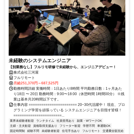
未経験のシステムエンジニア
【別業務なし】フルリモ研修で未経験から、エンジニアデビュー！
株式会社三河屋
フルリモート
月給251,370円～687,525円
勤務時間詳細 実働時間：1日あたり8時間 平均勤務日数：1ヶ月あた
り18日 〜 20日 勤務時間：9:00〜18:00（休憩時間 1時間00分） ※残
業は基本月20時間以下です。
仕事内容 ======================= 20−30代活躍中！ 現在、プロ
グラミング学習を頑張っている システムエンジニアを目指す皆様！
=======================...
業界未経験者歓迎
ランチタイム
社員登用あり
副業・WワークOK
主婦・主夫歓迎
資格取得支援あり
フリーター歓迎
学歴不問
車通勤OK
固定時間制
経験不問
未経験者歓迎
住宅手当あり
フルリモート
交通費全額支給