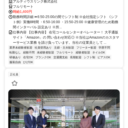
アルティウスリンク株式会社
フルリモート
時給1,400円
勤務時間詳細 ⏩6:50-25:00の間でシフト制 ※会社指定シフト 《シフ
ト例》実働8時間 ・6:50-16:00 ・15:50-25:00 ※健康管理のため勤務
間インターバル 設定あり ※所...
仕事内容 【仕事内容】 在宅コールセンターオペレーター！ 大手通販
サイト「Amazon」の 問い合わせ対応◎ ※当社はAmazonのカスタマ
ーサービス業務 を請け負っています。当社の従業員として ...
業界未経験者歓迎
社員登用あり
主婦・主夫歓迎
フリーター歓迎
学歴不問
転勤なし
経験不問
未経験者歓迎
フルリモート
経験者歓迎
ネイルOK
研修あり
在宅OK
ブランクOK
交通費支給
長期歓迎
シフト制
ピアスOK
服装自由
ひげOK
正社員