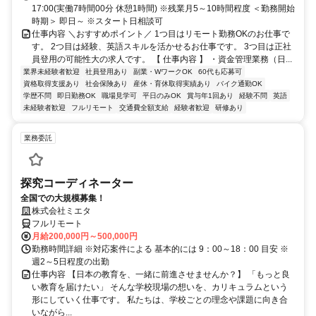
17:00(実働7時間00分 休憩1時間) ※残業月5～10時間程度 ＜勤務開始
時期＞ 即日～ ※スタート日相談可
仕事内容 ＼おすすめポイント／ 1つ目はリモート勤務OKのお仕事で
す。 2つ目は経験、英語スキルを活かせるお仕事です。 3つ目は正社
員登用の可能性大の求人です。 【 仕事内容 】 ・資金管理業務（日...
業界未経験者歓迎
社員登用あり
副業・WワークOK
60代も応募可
資格取得支援あり
社会保険あり
産休・育休取得実績あり
バイク通勤OK
学歴不問
即日勤務OK
職場見学可
平日のみOK
賞与年1回あり
経験不問
英語
未経験者歓迎
フルリモート
交通費全額支給
経験者歓迎
研修あり
業務委託
探究コーディネーター
全国での大規模募集！
株式会社ミエタ
フルリモート
月給200,000円～500,000円
勤務時間詳細 ※対応案件による 基本的には 9：00～18：00 目安 ※
週2～5日程度の出勤
仕事内容 【日本の教育を、一緒に前進させませんか？】 「もっと良
い教育を届けたい」 そんな学校現場の想いを、カリキュラムという
形にしていく仕事です。 私たちは、学校ごとの理念や課題に向き合
いながら...