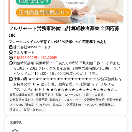
フルリモート労務事務|給与計算経験者募集|全国応募
OK
フレックスタイム✨子育て世代60％活躍中✨在宅勤務手当あり
株式会社kubellパートナー
フルリモート
月給208,000円～431,200円
勤務時間詳細 実働時間：1日あたり8時間 平均勤務日数：1ヶ月あた
り18日 〜 20日 フレックスタイム制 （標準労働時間／1日8h） ※メ
インタイム／10：00～16：00 ◎残業少なめ！ 月平...
仕事内容 ★☆★☆★☆★☆★☆★☆★☆★☆★☆ ☆ 労務実務経験を
お持ちの方 ★ ★ 給与計算、勤怠管理、年末調整 ☆ ☆ フルリモート
でスキル活かせる！ ★ ★☆★☆★☆★☆★☆★☆★☆★☆★☆ ...
業界未経験者歓迎
社員登用あり
副業・WワークOK
主婦・主夫歓迎
資格取得支援あり
学歴不問
転勤なし
フルリモート
交通費全額支給
経験者歓迎
ネイルOK
研修あり
在宅OK
賞与あり
交通費支給
ピアスOK
土日祝休み
服装自由
髪型・髪色自由
業務委託