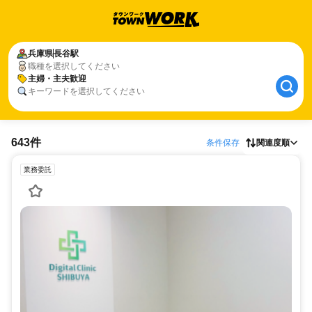
兵庫県
長谷駅
職種を選択してください
主婦・主夫歓迎
キーワードを選択してください
643件
条件保存
関連度順
業務委託