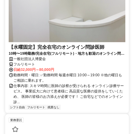
【水曜固定】完全在宅のオンライン問診医師
10時〜19時勤務/完全在宅(フルリモート)・地方も歓迎のオンライン問診
業務
一般社団法人博愛会
フルリモート
日給32,000円～80,000円
勤務時間・曜日: ✅勤務時間 毎週水曜日 10:00～19:00 ※他の曜日も
ご相談に乗れます。
仕事内容: スキマ時間に医師の診察が受けられる オンライン診療サー
ビス。 事業拡大に向けて患者様に 高品質な医療の提供をしていくた
め、 医師の皆様のお力添えが必要です！ ご自宅などでのオンライン
診...
シフト自由
フルリモート
残業なし
業務委託