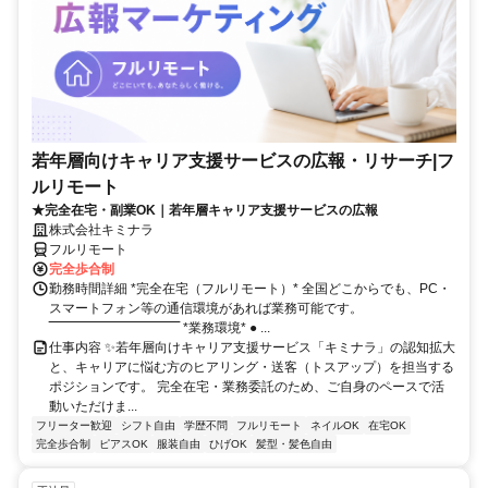
若年層向けキャリア支援サービスの広報・リサーチ|フ
ルリモート
★完全在宅・副業OK｜若年層キャリア支援サービスの広報
株式会社キミナラ
フルリモート
完全歩合制
勤務時間詳細 *完全在宅（フルリモート）* 全国どこからでも、PC・
スマートフォン等の通信環境があれば業務可能です。
‾‾‾‾‾‾‾‾‾‾‾‾‾‾‾‾‾‾‾‾‾‾‾‾‾‾‾‾‾‾ *業務環境* ● ...
仕事内容 ✨若年層向けキャリア支援サービス「キミナラ」の認知拡大
と、キャリアに悩む方のヒアリング・送客（トスアップ）を担当する
ポジションです。 完全在宅・業務委託のため、ご自身のペースで活
動いただけま...
フリーター歓迎
シフト自由
学歴不問
フルリモート
ネイルOK
在宅OK
完全歩合制
ピアスOK
服装自由
ひげOK
髪型・髪色自由