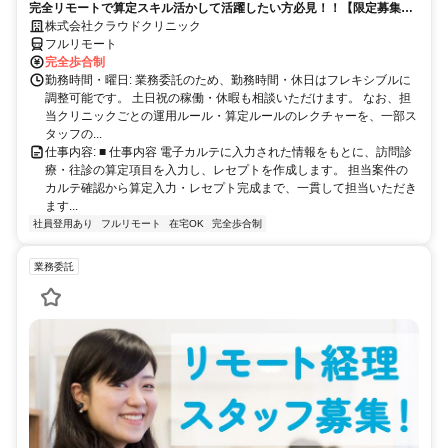
完全リモートで算定スキル活かして活躍したい方必見！！【限定募集】
完全リモート｜在宅医療レセプト算定（成果報酬型／業務委託）
株式会社クラウドクリニック
フルリモート
完全歩合制
勤務時間・曜日: 業務委託のため、勤務時間・休日はフレキシブルに
調整可能です。 土日祝の稼働・休暇も相談いただけます。 なお、担
当クリニックごとの運用ルール・算定ルールのレクチャーを、一部ス
タッフの...
仕事内容: ■ 仕事内容 電子カルテに入力された情報をもとに、訪問診
療・往診の算定項目を入力し、レセプトを作成します。 担当案件の
カルテ確認から算定入力・レセプト完成まで、一貫して担当いただき
ます...
社員登用あり
フルリモート
在宅OK
完全歩合制
業務委託