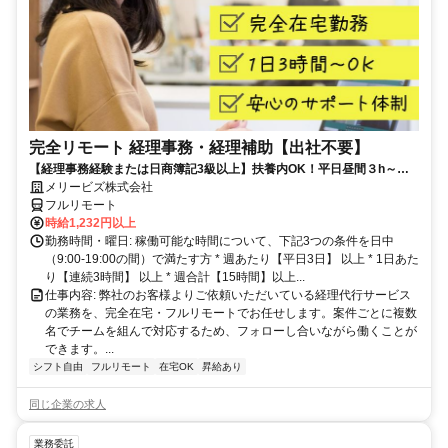
完全リモート 経理事務・経理補助【出社不要】
【経理事務経験または日商簿記3級以上】扶養内OK！平日昼間３h～。
完全在宅で育児・介護中の方も大歓迎♪
メリービズ株式会社
フルリモート
時給1,232円以上
勤務時間・曜日: 稼働可能な時間について、下記3つの条件を日中
（9:00-19:00の間）で満たす方 * 週あたり【平日3日】 以上 * 1日あた
り【連続3時間】 以上 * 週合計【15時間】以上...
仕事内容: 弊社のお客様よりご依頼いただいている経理代行サービス
の業務を、完全在宅・フルリモートでお任せします。案件ごとに複数
名でチームを組んで対応するため、フォローし合いながら働くことが
できます。...
シフト自由
フルリモート
在宅OK
昇給あり
同じ企業の求人
業務委託