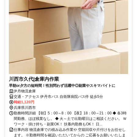
川西市久代|倉庫内作業
早朝or夕方の短時間！性別問わず活躍中◎副業やスキマバイトに
伊丹物流倉庫
交通・アクセス 伊丹市バス 自衛隊病院バス停 徒歩5分
時給1,120円
兵庫県川西市
勤務時間詳細 【朝】5：00～8：00 【夜】18：00～21：00 ◆ 各3時
間勤務、ほぼ残業なし。 ◆ 火～土で出勤曜日はご相談ください。 Ｗ
ワーク・掛け持ち・副業OK！ 扶養内勤務もOK！ 日...
仕事内容 物流倉庫での積み込み作業や 空箱回収や片付けをお任せし
ます。 ※勤務時間を確認いただいてからの ご応募をお願いいたしま