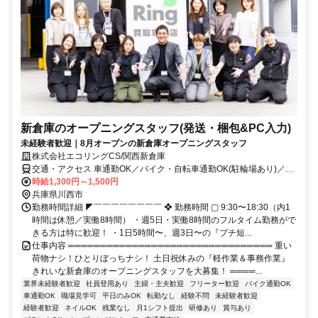
新倉庫のオープニングスタッフ(発送・梱包&PC入力)
未経験者歓迎｜8月オープンの新倉庫オープニングスタッフ
株式会社エコリングCS/関西新倉庫
交通・アクセス 車通勤OK／バイク・自転車通勤OK(駐輪場あり)／転
勤なし／受動喫煙対策あり(新倉庫内に喫煙所あり)※2026年8月に、
時給1,300円～1,500円
尼崎の倉庫から新倉庫(川西市・ロジスタ北伊丹)へ移転します。今回
兵庫県川西市
は新倉庫でのオープニングスタッフの募集です。
勤務時間詳細 ◤￣￣￣￣￣￣￣￣ ❖ 勤務時間 ▢ 9:30〜18:30（内1
時間は休憩／実働8時間） ・週5日・実働8時間のフルタイム勤務がで
きる方は特に歓迎！ ・1日5時間〜、週3日〜の『プチ短...
仕事内容 ════════════════════════════════ 重い
荷物ナシ！ひとりぼっちナシ！ 土日祝休みの『軽作業＆事務作業』
きれいな新倉庫のオープニングスタッフを大募集！ ════...
業界未経験者歓迎
社員登用あり
主婦・主夫歓迎
フリーター歓迎
バイク通勤OK
車通勤OK
職場見学可
平日のみOK
転勤なし
経験不問
未経験者歓迎
経験者歓迎
ネイルOK
残業なし
月1シフト提出
研修あり
賞与あり