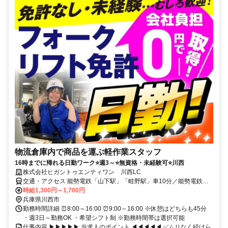
物流倉庫内で商品を運ぶ軽作業スタッフ
16時までに帰れる日勤ワーク⭐週3～⭐無資格・未経験可⭐川西
株式会社ヒガシトゥエンティワン 川西LC
交通・アクセス 能勢電鉄「山下駅」「畦野駅」車10分／能勢電鉄
「日生中央駅」車7分／バス停「石道口」より徒歩10分 ★車・自転車
時給1,300円～1,700円
通勤OK （無料駐車場あり）
兵庫県川西市
勤務時間詳細 ⏰8:00～16:00 ⏰9:00～16:00 ※休憩はどちらも45分
・週3日～勤務OK ・希望シフト制 ※勤務時間帯は選択可能
仕事内容 ▶▶▶▶▶ 当求人のポイント ◀◀◀◀◀ ✅ムリなく続けら