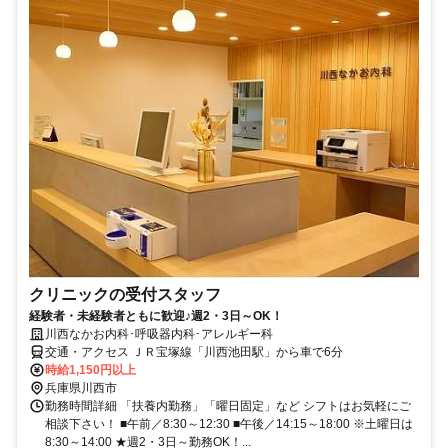
クリニックの受付スタッフ
経験者・未経験者ともに歓迎♪週2・3日～OK！
川西なかお内科･呼吸器内科･アレルギー科
交通・アクセス ＪＲ宝塚線「川西池田駅」から車で6分
時給1,150円以上
兵庫県川西市
勤務時間詳細 「扶養内勤務」「曜日固定」など シフトはお気軽にご
相談下さい！ ■午前／8:30～12:30 ■午後／14:15～18:00 ※土曜日は
8:30～14:00 ★週2・3日～勤務OK！...