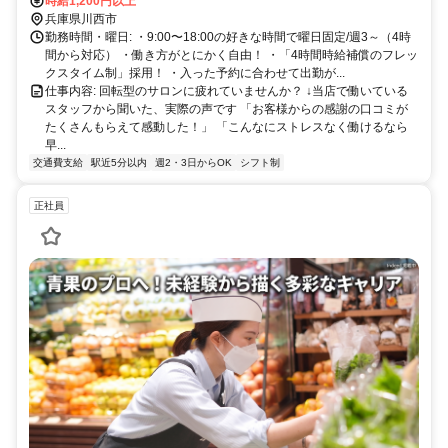
１分（bloomは3分） JR宝塚線 川西池田駅 徒歩１０分（bloomは
時給1,200円以上
12分）
兵庫県川西市
勤務時間・曜日: ・9:00〜18:00の好きな時間で曜日固定/週3～（4時
間から対応） ・働き方がとにかく自由！ ・「4時間時給補償のフレッ
クスタイム制」採用！ ・入った予約に合わせて出勤が...
仕事内容: 回転型のサロンに疲れていませんか？ ↓当店で働いている
スタッフから聞いた、実際の声です 「お客様からの感謝の口コミが
たくさんもらえて感動した！」 「こんなにストレスなく働けるなら
早...
交通費支給
駅近5分以内
週2・3日からOK
シフト制
正社員