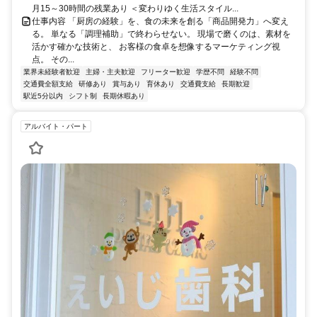
月15～30時間の残業あり ＜変わりゆく生活スタイル...
仕事内容 「厨房の経験」を、食の未来を創る「商品開発力」へ変え
る。 単なる「調理補助」で終わらせない。 現場で磨くのは、素材を
活かす確かな技術と、 お客様の食卓を想像するマーケティング視
点。 その...
業界未経験者歓迎
主婦・主夫歓迎
フリーター歓迎
学歴不問
経験不問
交通費全額支給
研修あり
賞与あり
育休あり
交通費支給
長期歓迎
駅近5分以内
シフト制
長期休暇あり
アルバイト・パート