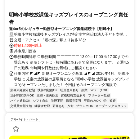
明峰小学校放課後キッズプレイスのオープニング責任
者
週4or5のレギュラー勤務◎オープニング募集継続中【明峰小】
明峰小学校放課後キッズプレイス(特定非営利活動法人子ども支援ホ
ーム)
交通・アクセス 「鴬の森」駅より徒歩18分
時給1,400円以上
兵庫県川西市
勤務時間詳細 ⏰勤務時間 ￣￣￣￣￣￣ 13:00～17:00 ※17:30までの
場合あり ※※シフトは下校時間にあわせて変更になります。 ☆週4,5
日の勤務 ☆時間や日数はお気軽にご相談ください...
仕事内容 ◤◢◤ 新規オープンニング募集 ◢◤◢ 2026年4月、明峰小
学校に 児童の放課後の居場所となる ”明峰小学校 放課後キッズプレイ
ス”がオープンいたしました！ 今回はそのオープニング施設で...
業界未経験者歓迎
扶養内勤務OK
社員登用あり
副業・WワークOK
1日4時間以内OK
主婦・主夫歓迎
資格取得支援あり
フリーター歓迎
バイク通勤OK
シフト自由
学歴不問
職場見学可
平日のみOK
学生歓迎
交通費全額支給
経験者歓迎
研修あり
夕方
ブランクOK
オープニングスタッフ
アルバイト・パート