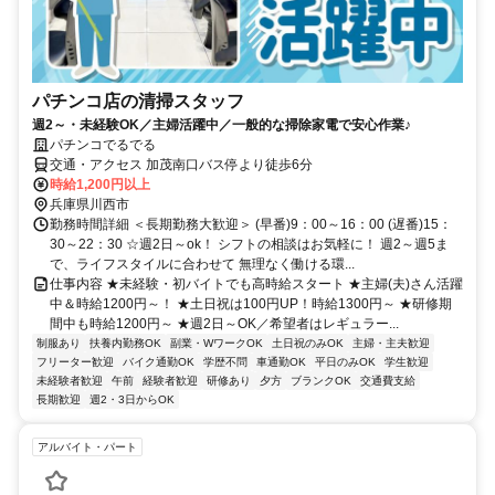
パチンコ店の清掃スタッフ
週2～・未経験OK／主婦活躍中／一般的な掃除家電で安心作業♪
パチンコでるでる
交通・アクセス 加茂南口バス停より徒歩6分
時給1,200円以上
兵庫県川西市
勤務時間詳細 ＜長期勤務大歓迎＞ (早番)9：00～16：00 (遅番)15：
30～22：30 ☆週2日～ok！ シフトの相談はお気軽に！ 週2～週5ま
で、ライフスタイルに合わせて 無理なく働ける環...
仕事内容 ★未経験・初バイトでも高時給スタート ★主婦(夫)さん活躍
中＆時給1200円～！ ★土日祝は100円UP！時給1300円～ ★研修期
間中も時給1200円～ ★週2日～OK／希望者はレギュラー...
制服あり
扶養内勤務OK
副業・WワークOK
土日祝のみOK
主婦・主夫歓迎
フリーター歓迎
バイク通勤OK
学歴不問
車通勤OK
平日のみOK
学生歓迎
未経験者歓迎
午前
経験者歓迎
研修あり
夕方
ブランクOK
交通費支給
長期歓迎
週2・3日からOK
アルバイト・パート