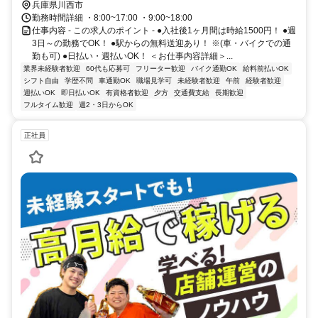
兵庫県川西市
勤務時間詳細 ・8:00~17:00 ・9:00~18:00
仕事内容 - この求人のポイント - ●入社後1ヶ月間は時給1500円！ ●週
3日～の勤務でOK！ ●駅からの無料送迎あり！ ※(車・バイクでの通
勤も可) ●日払い・週払いOK！ ＜お仕事内容詳細＞...
業界未経験者歓迎
60代も応募可
フリーター歓迎
バイク通勤OK
給料前払いOK
シフト自由
学歴不問
車通勤OK
職場見学可
未経験者歓迎
午前
経験者歓迎
週払いOK
即日払いOK
有資格者歓迎
夕方
交通費支給
長期歓迎
フルタイム歓迎
週2・3日からOK
正社員