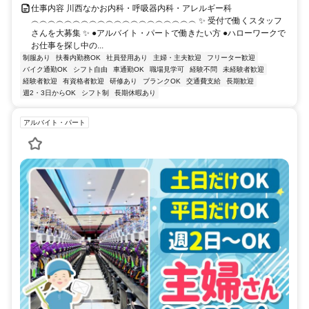
仕事内容 川西なかお内科・呼吸器内科・アレルギー科
︵︵︵︵︵︵︵︵︵︵︵︵︵︵︵︵︵︵︵︵ ✨ 受付で働くスタッフ
さんを大募集 ✨ ●アルバイト・パートで働きたい方 ●ハローワークで
お仕事を探し中の...
制服あり
扶養内勤務OK
社員登用あり
主婦・主夫歓迎
フリーター歓迎
バイク通勤OK
シフト自由
車通勤OK
職場見学可
経験不問
未経験者歓迎
経験者歓迎
有資格者歓迎
研修あり
ブランクOK
交通費支給
長期歓迎
週2・3日からOK
シフト制
長期休暇あり
アルバイト・パート