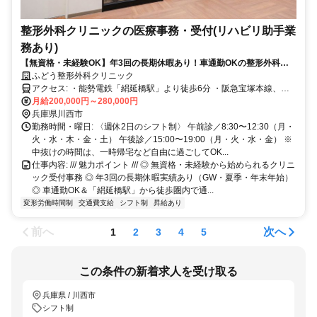
整形外科クリニックの医療事務・受付(リハビリ助手業
務あり)
【無資格・未経験OK】年3回の長期休暇あり！車通勤OKの整形外科ク
リニック受付事務／月給20〜23万円
ふどう整形外科クリニック
アクセス: ・能勢電鉄「絹延橋駅」より徒歩6分 ・阪急宝塚本線、能
勢電鉄「川西能勢口駅」より徒歩15分 ※車通勤OK ※バイク・自転車
月給200,000円～280,000円
通勤OK ※駐車場代補助あり
兵庫県川西市
勤務時間・曜日: 〈週休2日のシフト制〉 午前診／8:30〜12:30（月・
火・水・木・金・土） 午後診／15:00〜19:00（月・火・水・金） ※
中抜けの時間は、一時帰宅など自由に過ごしてOK...
仕事内容: /// 魅力ポイント /// ◎ 無資格・未経験から始められるクリニ
ック受付事務 ◎ 年3回の長期休暇実績あり（GW・夏季・年末年始）
◎ 車通勤OK＆「絹延橋駅」から徒歩圏内で通...
変形労働時間制
交通費支給
シフト制
昇給あり
前へ
次へ
1
2
3
4
5
この条件の新着求人を受け取る
兵庫県 / 川西市
シフト制