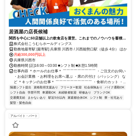
居酒屋の店長候補
関西を中心に60店舗以上の飲食店を運営。これまでのノウハウを蓄積
し、スタッフ教育や人事評価などの制度が整っているので「無理なく、
株式会社こうむらホールディングス
長期目線で働ける」と人気！
勤務地最寄駅 [最寄駅] 兵庫県 川西市 / 川西能勢口駅（徒歩 4分） ほか
月給300,000円以上
兵庫県川西市
勤務時間 [正]16:00～03:00 ■シフト制 ■休憩1.5時間
仕事内容 ＊ホールのお仕事＊ ￣￣￣￣￣￣￣￣￣ ・ご注文のお伺い
・お会計業務 ・お料理をお席へ運ぶ ・席の片付け（バッシング） な
ど ＊キッチンのお仕事＊ ￣￣￣￣￣￣￣￣￣￣ ・食材のカット ・...
隔週シフト提出
資格取得支援あり
フリーター歓迎
社会保険あり
バイク通勤OK
シフト自由
学歴不問
車通勤OK
未経験者歓迎
研修あり
ブランクOK
交通費支給
まかないあり
駅近5分以内
家庭都合休OK
シフト制
寮・社宅あり
髪型・髪色自由
アルバイト・パート