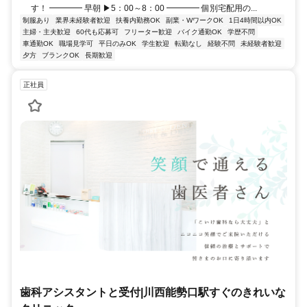
す！ ━━━━ 早朝 ▶5：00～8：00 ━━━━ 個別宅配用の...
制服あり
業界未経験者歓迎
扶養内勤務OK
副業・WワークOK
1日4時間以内OK
主婦・主夫歓迎
60代も応募可
フリーター歓迎
バイク通勤OK
学歴不問
車通勤OK
職場見学可
平日のみOK
学生歓迎
転勤なし
経験不問
未経験者歓迎
夕方
ブランクOK
長期歓迎
正社員
歯科アシスタントと受付|川西能勢口駅すぐのきれいな