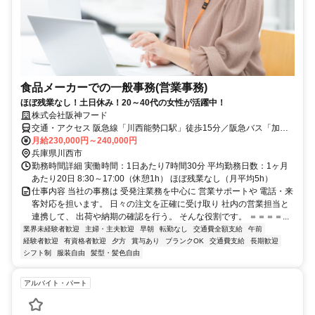
食品メーカーでの一般事務(営業事務)
ほぼ残業なし！土日休み！20～40代の女性が活躍中！
株式会社阪神フード
交通・アクセス 阪急線「川西能勢口駅」徒歩15分／阪急バス「加茂
南口」下車徒歩2分 ✅車・バイク通勤OK
月給230,000円～240,000円
兵庫県川西市
勤務時間詳細 実働時間：1日あたり7時間30分 平均勤務日数：1ヶ月
あたり20日 8:30～17:00（休憩1h） ほぼ残業なし（月平均5h）
仕事内容 当社の事務は 受発注業務を中心に 営業サポートや 電話・来
客対応を担います。 日々の注文を正確に受け取り 社内の営業担当と
連携して、 出荷や納期の確認を行う。 そんな役割です。 ＝＝＝＝...
業界未経験者歓迎
主婦・主夫歓迎
早朝
転勤なし
交通費全額支給
午前
経験者歓迎
有資格者歓迎
夕方
賞与あり
ブランクOK
交通費支給
長期歓迎
シフト制
服装自由
髪型・髪色自由
アルバイト・パート