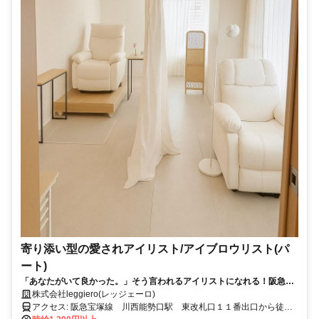
寄り添い型の愛されアイリスト/アイブロウリスト(パ
ート)
「あなたがいて良かった。」そう言われるアイリストになれる！阪急川
西能勢口駅徒歩１分/流れ作業のサロンに疲れた人向け/落ち着いた大人向
株式会社leggiero(レッジェーロ)
けサロン/子育てママも活躍中！/“気持ち”“心”を大切にするサロンです
アクセス: 阪急宝塚線 川西能勢口駅 東改札口１１番出口から徒歩