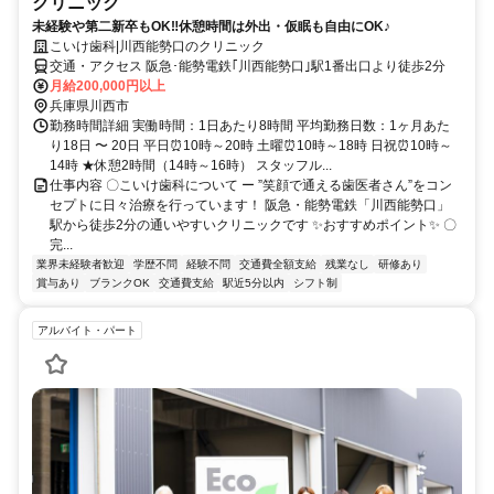
クリニック
未経験や第二新卒もOK‼休憩時間は外出・仮眠も自由にOK♪
こいけ歯科|川西能勢口のクリニック
交通・アクセス 阪急･能勢電鉄｢川西能勢口｣駅1番出口より徒歩2分
月給200,000円以上
兵庫県川西市
勤務時間詳細 実働時間：1日あたり8時間 平均勤務日数：1ヶ月あた
り18日 〜 20日 平日⏰10時～20時 土曜⏰10時～18時 日祝⏰10時～
14時 ★休憩2時間（14時～16時） スタッフル...
仕事内容 〇こいけ歯科について ー ”笑顔で通える歯医者さん”をコン
セプトに日々治療を行っています！ 阪急・能勢電鉄「川西能勢口」
駅から徒歩2分の通いやすいクリニックです ✨おすすめポイント✨ 〇
完...
業界未経験者歓迎
学歴不問
経験不問
交通費全額支給
残業なし
研修あり
賞与あり
ブランクOK
交通費支給
駅近5分以内
シフト制
アルバイト・パート