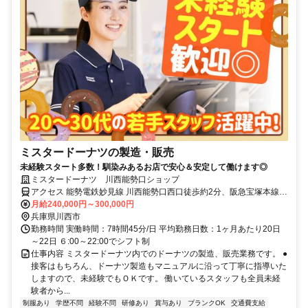
ミスタードーナツの製造・販売
未経験スタート多数！馴染みあるお店で安心＆安定して働けます◎
ミスタードーナツ 川西能勢口ショップ
アクセス 能勢電鉄妙見線 川西能勢口西口徒歩約2分、阪急宝塚本線
川西能勢口西口徒歩約2分、ＪＲ福知山線〔宝塚線〕 川西池田北口徒
月給240,000円～300,000円
歩約5分 川西能勢口駅スグ
兵庫県川西市
勤務時間 実働時間：7時間45分/日 平均勤務日数：1ヶ月あたり20日
～22日 ６:00～22:00でシフト制
仕事内容 ミスタードーナツ内でのドーナツの製造、販売業務です。 ●
接客はもちろん、ドーナツ製造もマニュアルに沿って丁寧に指導いた
しますので、未経験でもＯＫです。 働いているスタッフも全員未経
験者から...
制服あり
学歴不問
経験不問
研修あり
賞与あり
ブランクOK
交通費支給