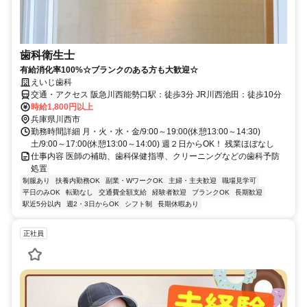
歯科衛生士
有給消化率100%☆ブランクのある方も大歓迎☆
えいじ歯科
交通・アクセス 阪急川西能勢口駅：徒歩3分 JR川西池田：徒歩10分
時給1,800円以上
兵庫県川西市
勤務時間詳細 月・火・水・金/9:00～19:00(休憩13:00～14:30)
土/9:00～17:00(休憩13:00～14:00) 週２日からOK！ 残業ほぼなし
仕事内容 医師の補助、歯科保健指導、クリーニングなどの歯科予防
処置
制服あり
扶養内勤務OK
副業・WワークOK
主婦・主夫歓迎
職場見学可
平日のみOK
転勤なし
交通費全額支給
経験者歓迎
ブランクOK
長期歓迎
駅近5分以内
週2・3日からOK
シフト制
長期休暇あり
正社員