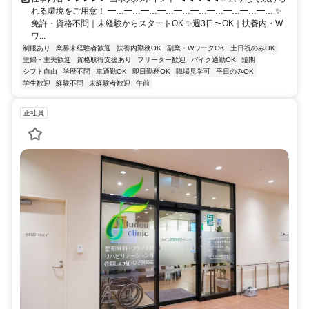
れる環境をご用意！ ━…━…━…━…━…━…━…━…━…━… ✨
免許・資格不問｜未経験からスタートOK ✨週3日〜OK｜扶養内・W
ワ...
制服あり
業界未経験者歓迎
扶養内勤務OK
副業・WワークOK
土日祝のみOK
主婦・主夫歓迎
資格取得支援あり
フリーター歓迎
バイク通勤OK
短期
シフト自由
学歴不問
車通勤OK
即日勤務OK
職場見学可
平日のみOK
学生歓迎
経験不問
未経験者歓迎
午前
正社員