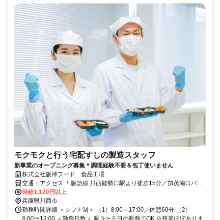
モクモクと行う宅配すしの製造スタッフ
新事業のオープニング募集＊調理経験不要＆包丁使いません
株式会社阪神フード 食品工場
交通・アクセス ＊阪急線 川西能勢口駅より徒歩15分／加茂南口バス
停下車して徒歩2分 ＊JR 川西池田駅より徒歩20分
時給1,120円以上
兵庫県川西市
勤務時間詳細 ＜シフト制＞ （1）8:00～17:00／休憩60分 （2）
8:00〜13:00 ＜勤務日数＞ 週３〜５日の勤務でOK ※残業ほぼありま