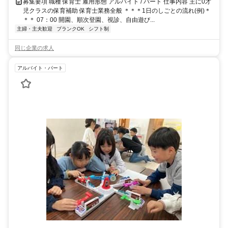
募集要項 職種 保育士 雇用形態 アルバイト / パート 仕事内容 主に0才
児クラスの保育補助 保育士業務全般 ＊＊＊1日のしごとの流れ(例)＊
＊＊ 07：00 開園、順次登園、視診、自由遊び...
主婦・主夫歓迎
ブランクOK
シフト制
同じ企業の求人
アルバイト・パート