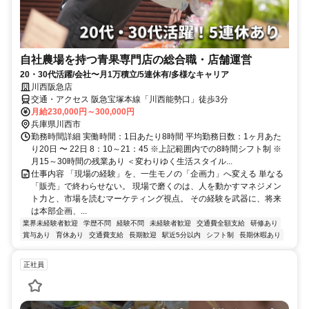
自社農場を持つ青果専門店の総合職・店舗運営
20・30代活躍/会社〜月1万積立/5連休有/多様なキャリア
川西阪急店
交通・アクセス 阪急宝塚本線「川西能勢口」徒歩3分
月給230,000円～300,000円
兵庫県川西市
勤務時間詳細 実働時間：1日あたり8時間 平均勤務日数：1ヶ月あた
り20日 〜 22日 8：10～21：45 ※上記範囲内での8時間シフト制 ※
月15～30時間の残業あり ＜変わりゆく生活スタイル...
仕事内容 「現場の経験」を、一生モノの「企画力」へ変える 単なる
「販売」で終わらせない。 現場で磨くのは、人を動かすマネジメン
ト力と、市場を読むマーケティング視点。 その経験を武器に、将来
は本部企画、...
業界未経験者歓迎
学歴不問
経験不問
未経験者歓迎
交通費全額支給
研修あり
賞与あり
育休あり
交通費支給
長期歓迎
駅近5分以内
シフト制
長期休暇あり
正社員