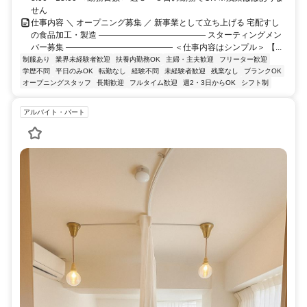
せん
仕事内容 ＼ オープニング募集 ／ 新事業として立ち上げる 宅配すし
の食品加工・製造 ――――――――――――― スターティングメン
バー募集 ――――――――――――― ＜仕事内容はシンプル＞ 【...
制服あり
業界未経験者歓迎
扶養内勤務OK
主婦・主夫歓迎
フリーター歓迎
学歴不問
平日のみOK
転勤なし
経験不問
未経験者歓迎
残業なし
ブランクOK
オープニングスタッフ
長期歓迎
フルタイム歓迎
週2・3日からOK
シフト制
アルバイト・パート