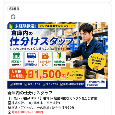
派遣社員
倉庫内の仕分けスタッフ
【日払い・週払いOK！】週3日～勤務可能◎カンタン仕分け作業
株式会社ZERQ(勤務地:川西市畦野)
交通・アクセス 「一の鳥居」駅から徒歩15分
時給1,300円～1,500円