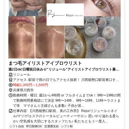
まつ毛アイリストアイブロウリスト
週2日ok!日曜祝日休み☆"リジュール"アイリストアイブロウリスト募
集！子育てとの両立応援♪
リジュール
アクセス: 駅前で雨の日でもアクセス抜群！ 川西能勢口駅前東口す
時給1,300円～1,500円
ぐ！ マイカー通勤相談可
兵庫県川西市
勤務時間・曜日: 週2から4時間 or フルタイムまでok！ 9時〜19時の間
で勤務時間要相談にて決定 9時〜14時 、9時〜16時、11時〜ラストま
で等 ママさん☆主婦さんも多数♪ 子供が居...
仕事内容: 【川西能勢口駅前、美の工作所】 Rejurリジュール☆ネイ
ル/マツゲ/エステのトータルビューティーサロン 思いやり溢れる柔ら
かい空気感を大切にするスタッフたち♪ 私たちともう一度人...
シフト自由
即日勤務OK
交通費支給
シフト制