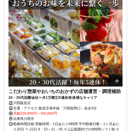
こだわり惣菜やおいちのおかずの店舗運営・調理補助
20・30代活躍/会社〜月1万積立/5連休有/多様なキャリア
川西阪急店
交通・アクセス 阪急宝塚本線「川西能勢口」徒歩3分
月給230,000円～300,000円
兵庫県川西市
勤務時間詳細 実働時間：1日あたり8時間 平均勤務日数：1ヶ月あた
り20日 〜 22日 8：10～21：45 ※上記範囲内での8時間シフト制 ※