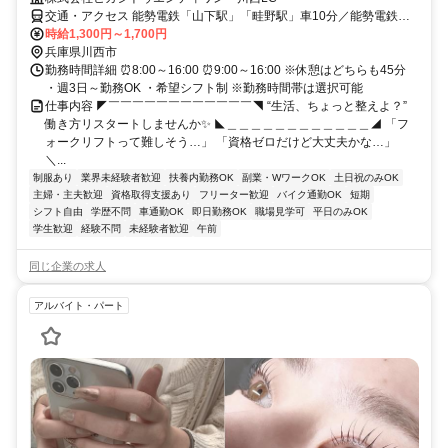
交通・アクセス 能勢電鉄「山下駅」「畦野駅」車10分／能勢電鉄
「日生中央駅」車7分／バス停「石道口」より徒歩10分 ★車・自転車
時給1,300円～1,700円
通勤OK （無料駐車場あり）
兵庫県川西市
勤務時間詳細 ⏰8:00～16:00 ⏰9:00～16:00 ※休憩はどちらも45分
・週3日～勤務OK ・希望シフト制 ※勤務時間帯は選択可能
仕事内容 ◤￣￣￣￣￣￣￣￣￣￣￣￣◥ “生活、ちょっと整えよ？”
働き方リスタートしませんか✨ ◣＿＿＿＿＿＿＿＿＿＿＿＿◢ 「フ
ォークリフトって難しそう…」 「資格ゼロだけど大丈夫かな…」
＼...
制服あり
業界未経験者歓迎
扶養内勤務OK
副業・WワークOK
土日祝のみOK
主婦・主夫歓迎
資格取得支援あり
フリーター歓迎
バイク通勤OK
短期
シフト自由
学歴不問
車通勤OK
即日勤務OK
職場見学可
平日のみOK
学生歓迎
経験不問
未経験者歓迎
午前
同じ企業の求人
アルバイト・パート