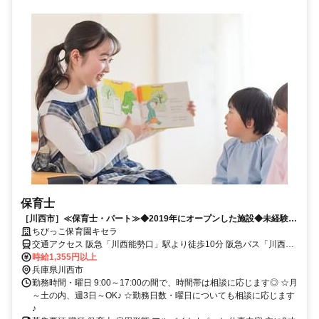
保育士
［川西市］≪保育士・パート≫◆2019年にオープンした施設◆未経験・
ブランクOK！日数・時間応相談
ちびっこ保育園キセラ
交通アクセス 阪急「川西能勢口」駅より徒歩10分 阪急バス「川西市
役所」停から徒歩8分
時給1,355円以上
兵庫県川西市
勤務時間・曜日 9:00～17:00の間で、時間帯は相談に応じます◎ ☆月
～土の内、週3日～OK♪ ☆勤務日数・曜日についても相談に応じます
♪