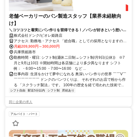
老舗ベーカリーのパン製造スタッフ【業界未経験向
け】
＼コツコツと着実にパン作りを習得できる！／パンが好きという想いを
仕事に。
株式会社ドンク/ピオレ姫路店
アクセス: 勤務地・アクセス 「総合職」としての採用となりますの
で、 将来的にはキャリア形成のための職種変更や、 転居を伴う異動
月給209,900円～300,000円
の可能性もございます。 ●初期配属について 最初の配属店舗について
兵庫県姫路市
は、 入社前に希望勤務地をお伺いの上、可能な限り考慮いたします
勤務時間・曜日: シフト制(週休二日制→シフト制/月9日(公休)) ※7
が、 ご希望や各店の欠員状況を総合的に勘案し、最終決定させてい
月と9月は10日 ※開始時間は各店舗により多少異なります シフト
ただきます。 ●店舗異動について 一般社員の間は2～3年に一度の間
例： ・6:00〜15:00 ・7:00〜16:00 など ...
隔で、 近隣への店舗異動の可能性がございます。 ただし、その際は
仕事内容: 生涯をかけて夢中になれる 奥深いパン作りの世界 ￣￣V￣
ご本人のご事情・希望を確認しながら、 最終的に異動先の決定をさ
￣￣￣￣￣￣￣ ドンクのパンづくりは、 それぞれのお店で粉から作
せていただいています。 ●勤務先へのアクセス 各店舗最寄駅から徒歩
る 「スクラッチ製法」です。 100年の歴史を経て培われた技術で...
圏内の立地がほとんどです。 ※一部郊外の店舗もあります。 ※詳し
シフト自由
駅近5分以内
シフト制
昇給あり
くはお気軽にお問合せください。
同じ企業の求人
アルバイト・パート