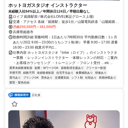
ホットヨガスタジオ インストラクター
未経験入社94%以上／年間休日124日／早朝出勤なし
ロイブ 姫路駅前 / 株式会社LOIVE(東証グロース上場)
交通・アクセス 各線「姫路駅」徒歩1分／山陽電気鉄道「山陽姫路
駅」徒歩1分
月給250,500円～381,500円
兵庫県姫路市
勤務時間詳細 実働時間：1日あたり7時間30分 平均勤務日数：1ヶ月
あたり20日 9:00～23:00のうちシフト制 例） 早番 9:00～17:00 遅番
16:00～23:00 残業月平均1...
仕事内容 ホットヨガスタジオ『loIve（ロイブ）』のインストラクタ
ー業務 ・レッスンインストラクター ・体験レッスンの対応・ご案内
・お客様カウンセリング ・トレーニング ・フロント受付 …etc ...
業界未経験者歓迎
副業・WワークOK
資格取得支援あり
フリーター歓迎
学歴不問
経験不問
未経験者歓迎
住宅手当あり
食費補助あり
研修あり
賞与あり
ブランクOK
育休あり
交通費支給
シフト制
社割あり
長期休暇あり
髪型・髪色自由
正社員