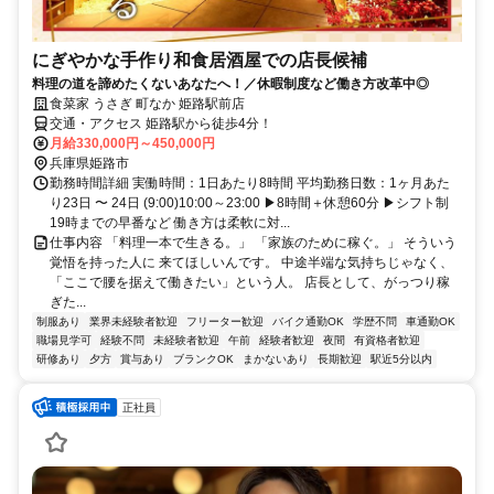
にぎやかな手作り和食居酒屋での店長候補
料理の道を諦めたくないあなたへ！／休暇制度など働き方改革中◎
食菜家 うさぎ 町なか 姫路駅前店
交通・アクセス 姫路駅から徒歩4分！
月給330,000円～450,000円
兵庫県姫路市
勤務時間詳細 実働時間：1日あたり8時間 平均勤務日数：1ヶ月あた
り23日 〜 24日 (9:00)10:00～23:00 ▶8時間＋休憩60分 ▶シフト制
19時までの早番など 働き方は柔軟に対...
仕事内容 「料理一本で生きる。」 「家族のために稼ぐ。」 そういう
覚悟を持った人に 来てほしいんです。 中途半端な気持ちじゃなく、
「ここで腰を据えて働きたい」という人。 店長として、がっつり稼
ぎた...
制服あり
業界未経験者歓迎
フリーター歓迎
バイク通勤OK
学歴不問
車通勤OK
職場見学可
経験不問
未経験者歓迎
午前
経験者歓迎
夜間
有資格者歓迎
研修あり
夕方
賞与あり
ブランクOK
まかないあり
長期歓迎
駅近5分以内
正社員