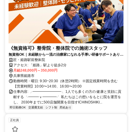
《無資格可》整骨院・整体院での施術スタッフ
無資格OK｜未経験から一流の治療家になれる手厚い研修サポートあり｜
店舗拡大中で最速でキャリアアップができる！週休2日制
匠・姫路駅前整体院
アクセス: 「姫路」駅より徒歩2分
月給248,000円～350,000円
兵庫県姫路市
勤務時間・曜日: 9:30~20:30（休憩2時間） ※固定残業時間を含む
【営業時間】10:00〜14:00、16:00〜20:00
仕事内容: ╭━━━━━━━━╮ 1人でも多くの方の 健康と笑顔に貢
献する ╰━━━ｖ━━━━╯ 私たちはこの想いをもとに院を運営を
し、 2030年までに500店舗開業を目指すICHINOSHIKI...
即日勤務OK
交通費支給
シフト制
昇給あり
正社員