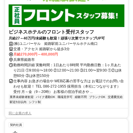
ビジネスホテルのフロント受付スタッフ
月給27～40万円/未経験も歓迎！頑張り次第でステップUP可
(株)ユニバーサル 姫路駅前ユニバーサルホテル南口
交通・アクセス 姫路駅から徒歩3分
月給270,000円～400,000円
兵庫県姫路市
勤務時間詳細 実働時間：1日あたり8時間 平均勤務日数：1ヶ月あた
り21日 ①9:00分〜18:00 ②12:00〜21:00 ③21:00〜翌9:00 ①②は休
憩60分 ③は休憩150分
仕事内容 お急ぎの場合や WEB応募の苦手な方は お電話でのお問い合
わせも歓迎！ TEL 086-272-1955 採用担当（本社につながります）
受付:月～金（9～20時） お客様の宿泊手続きや ...
業界未経験者歓迎
バイク通勤OK
職場見学可
経験不問
ブランクOK
交通費支給
駅近5分以内
シフト制
同じ企業の求人
契約社員