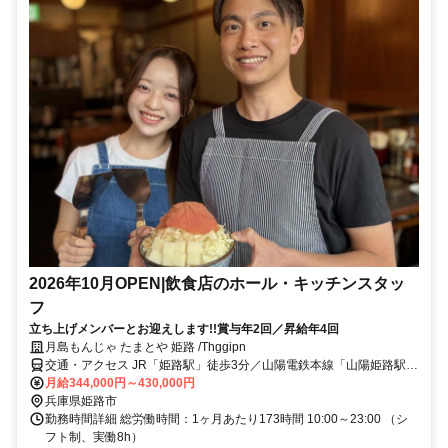
2026年10月OPEN|飲食店のホール・キッチンスタッ
フ
立ち上げメンバーとお迎えします!!賞与年2回／昇給年4回
月島もんじゃ たまとや 姫路 /Thggipn
交通・アクセス JR「姫路駅」徒歩3分／山陽電鉄本線「山陽姫路駅」
徒歩3分
月給344,000円～430,000円
兵庫県姫路市
勤務時間詳細 総労働時間：1ヶ月あたり173時間 10:00～23:00 （シ
フト制、実働8h）