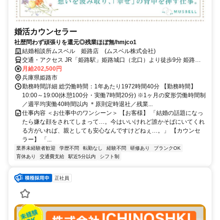
婚活カウンセラー
社歴問わず頑張りを還元◎残業ほぼ無/hmjco1
結婚相談所ムスベル 姫路店 (ムスベル株式会社)
交通・アクセス JR「姫路駅」姫路城口（北口）より徒歩9分 姫路駅
／山陽姫路駅／御着駅からもアクセス便利♪
月給202,500円
兵庫県姫路市
勤務時間詳細 総労働時間：1年あたり1972時間40分 【勤務時間】
10:00～19:00(休憩100分・実働7時間20分) ※1ヶ月の変形労働時間制
／週平均実働40時間以内 ＊原則定時退社／残業...
仕事内容 ＜お仕事中のワンシーン＞ 【お客様】 「結婚の話題になっ
たら嫌な顔をされてしまって…。今はいいけれど誰かそばにいてくれ
る方がいれば、親としても安心なんですけどねぇ…。」 【カウンセ
ラー】 「...
業界未経験者歓迎
学歴不問
転勤なし
経験不問
研修あり
ブランクOK
育休あり
交通費支給
駅近5分以内
シフト制
正社員