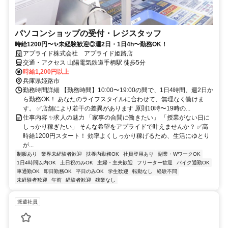
パソコンショップの受付・レジスタッフ
時給1200円〜✨未経験歓迎◎週2日・1日4h〜勤務OK！
アプライド株式会社 アプライド姫路店
交通・アクセス 山陽電気鉄道手柄駅 徒歩5分
時給1,200円以上
兵庫県姫路市
勤務時間詳細 【勤務時間】10:00〜19:00の間で、1日4時間、週2日か
ら勤務OK！ あなたのライフスタイルに合わせて、無理なく働けま
す。 ✅店舗により若干の差異があります 原則10時〜19時の...
仕事内容 ✨求人の魅力 「家事の合間に働きたい」 「授業がない日に
しっかり稼ぎたい」 そんな希望をアプライドで叶えませんか？ ✅高
時給1200円スタート！ 効率よくしっかり稼げるため、生活にゆとり
が...
制服あり
業界未経験者歓迎
扶養内勤務OK
社員登用あり
副業・WワークOK
1日4時間以内OK
土日祝のみOK
主婦・主夫歓迎
フリーター歓迎
バイク通勤OK
車通勤OK
即日勤務OK
平日のみOK
学生歓迎
転勤なし
経験不問
未経験者歓迎
午前
経験者歓迎
残業なし
派遣社員