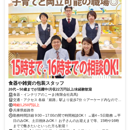
食器や雑貨の包装スタッフ
20代～50歳までが活躍中/月収22万円以上/未経験歓迎
食器・インテリアのこーま(有限会社高馬)
交通・アクセス 各線「姫路」駅より徒歩7分 ☆アーケード内なので通
勤安心！
時給1,250円以上
兵庫県姫路市
勤務時間詳細 9:00～17:00の間で時間相談OK！ →週4～5日勤務 →平
日のみOK、土日祝休みOK！ お子さんのお迎えまで等、15時や16時
までで働きたいといった方も歓迎！