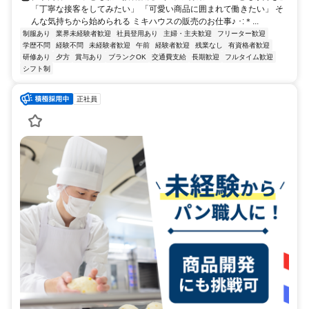
「丁寧な接客をしてみたい」 「可愛い商品に囲まれて働きたい」 そ
んな気持ちから始められる ミキハウスの販売のお仕事♪ ･:＊...
制服あり
業界未経験者歓迎
社員登用あり
主婦・主夫歓迎
フリーター歓迎
学歴不問
経験不問
未経験者歓迎
午前
経験者歓迎
残業なし
有資格者歓迎
研修あり
夕方
賞与あり
ブランクOK
交通費支給
長期歓迎
フルタイム歓迎
シフト制
正社員