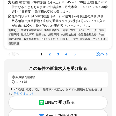
勤務時間詳細 ✅午前診察（月～土） 8：45 ～13:30位 土曜日は14:30
位になることもあります ✅午後診察（月火木金） 16：15～20：30位
週3～4日程度 （患者様の受診人数によっ...
仕事内容 ✅1日4.5時間程度（半日） ✅週3日～4日程度の勤務 勤務日
数応相談 ✅姫路駅地下直結で通勤ラクラク♪徒歩1分 ✅パソコン入力
が出来ればOK！ 具体的なお仕事内容 ＊｡･＊｡･＊｡･＊｡...
制服あり
業界未経験者歓迎
扶養内勤務OK
副業・WワークOK
フリーター歓迎
学歴不問
職場見学可
転勤なし
経験不問
未経験者歓迎
交通費全額支給
午前
経験者歓迎
有資格者歓迎
月1シフト提出
研修あり
夕方
賞与あり
ブランクOK
長期歓迎
前へ
次へ
1
2
3
4
5
この条件の新着求人を受け取る
兵庫県 / 姫路駅
シフト制
「LINEで受け取る」では、新着求人のほか、おすすめ情報なども配信しま
す。
詳しくはこちら
LINEで受け取る
メールで受け取る