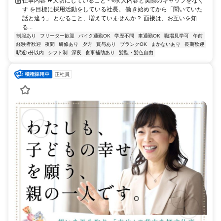
仕事内容 ⏩大切にしていること - ⭐求人内容と実際のギャップをなく
す を目標に採用活動をしている社長。 働き始めてから「聞いていた
話と違う」 となること、増えていませんか？ 面接は、お互いを知
る...
制服あり
フリーター歓迎
バイク通勤OK
学歴不問
車通勤OK
職場見学可
午前
経験者歓迎
夜間
研修あり
夕方
賞与あり
ブランクOK
まかないあり
長期歓迎
駅近5分以内
シフト制
深夜
食事補助あり
髪型・髪色自由
正社員