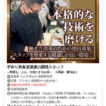
手作り和食居酒屋の調理スタッフ
～料理も、人も、大切にするお店～ ☆昇給・賞与あり
食菜家 うさぎ 町なか 姫路駅前店
交通・アクセス 姫路駅から徒歩4分！
月給250,000円～300,000円
兵庫県姫路市
勤務時間詳細 実働時間：1日あたり8時間 平均勤務日数：1ヶ月あた
り23日 〜 24日 (9:00)10:00～23:00 ▶8時間＋休憩60分 ▶シフト制
19時までの早番など 働き方は柔軟に対...