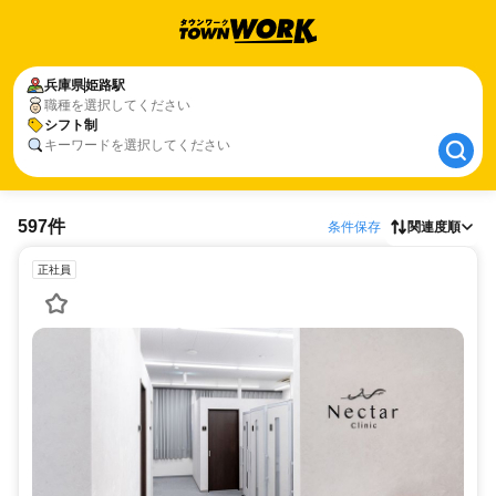
兵庫県
兵庫県
姫路駅
姫路駅
職種を選択してください
シフト制
シフト制
キーワードを選択してください
597件
条件保存
関連度順
正社員