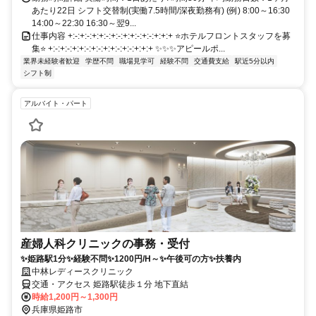
あたり22日 シフト交替制(実働7.5時間/深夜勤務有) (例) 8:00～16:30
14:00～22:30 16:30～翌9...
仕事内容 +:-:+:-:+:+:-:+:-:+:+:-:+:-:+:+:+ ⭐ホテルフロントスタッフを募
集⭐ +:-:+:-:+:+:-:+:-:+:+:-:+:-:+:+:+ ✨✨✨アピールポ...
業界未経験者歓迎
学歴不問
職場見学可
経験不問
交通費支給
駅近5分以内
シフト制
アルバイト・パート
産婦人科クリニックの事務・受付
✨姫路駅1分✨経験不問✨1200円/H～✨午後可の方✨扶養内
中林レディースクリニック
交通・アクセス 姫路駅徒歩１分 地下直結
時給1,200円～1,300円
兵庫県姫路市