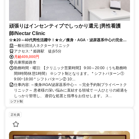
頑張りはインセンティブでしっかり還元 |男性看護
師/Nectar Clinic
☆★20～40代男性活躍中！★☆／痩身・AGA・泌尿器系中心の完全予
約制クリニック／各種インセンティブが収入に直結◎／看護師資格が活
一般社団法人ネクタークリニック
かせる／裁量高くキャリアアップしやすい
アクセス: * 姫路駅 徒歩5分
月給409,000円
兵庫県姫路市
勤務時間・曜日: 【クリニック営業時間】 9:00～20:00（うち勤務時
間8時間/休憩1時間） ※シフト制となります。 * シフトパターン①
9:00~18:00 * シフトパターン② 10:...
仕事内容: ～痩身/AGA/泌尿器系中心～ ～完全予約制プライベートク
リニック～ 患者様の深い悩みに直結する領域で 一人ひとりの経過を
しっかり管理し、 適切な処置と指導をお任せします。 ス...
シフト制
正社員