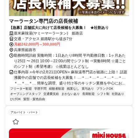
マーラータン専門店の店長候補
【急募】店舗拡大に向けて店長候補を大募集！ ★社割あり
亜米麻辣湯(ヤミーマーラータン) 姫路店
交通・アクセス 姫路駅から徒歩7分
月給242,000円～300,000円
兵庫県姫路市
勤務時間詳細 実働時間：1日あたり8時間 平均勤務日数：1ヶ月あた
り25日 〜 26日 10:00～22:00の間でシフト制 ⇒実働8時間 ☆週ごと
のシフト制（希望考慮） ☆残業ほとんどなし
仕事内容 ⭐今年の2月21日OPEN⭐ 麻辣湯専門店が姫路に上陸！ 話題
沸騰中の店舗での店長候補を大募集！ …＊…＊…＊…＊…＊…＊…
＊…＊…＊… 簡単な調理、盛り付け等のキッチン業務を中心にお...
フリーター歓迎
学歴不問
経験者歓迎
残業なし
賞与あり
ブランクOK
オープニングスタッフ
交通費支給
まかないあり
長期歓迎
シフト制
社割あり
ひげOK
髪型・髪色自由
アルバイト・パート