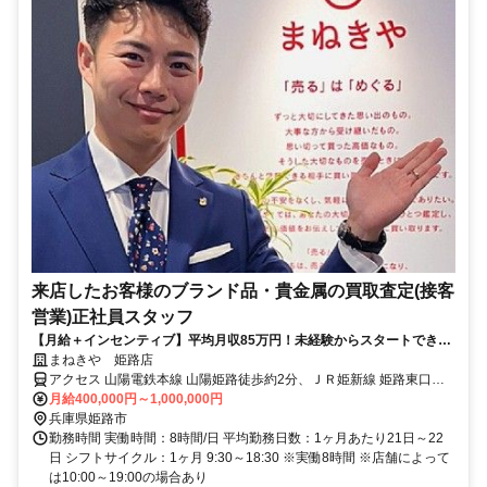
来店したお客様のブランド品・貴金属の買取査定(接客
営業)正社員スタッフ
【月給＋インセンティブ】平均月収85万円！未経験からスタートできる
買取店舗の正社員求人★
まねきや 姫路店
アクセス 山陽電鉄本線 山陽姫路徒歩約2分、ＪＲ姫新線 姫路東口徒
歩約3分、ＪＲ山陽本線 姫路東口徒歩約3分
月給400,000円～1,000,000円
兵庫県姫路市
勤務時間 実働時間：8時間/日 平均勤務日数：1ヶ月あたり21日～22
日 シフトサイクル：1ヶ月 9:30～18:30 ※実働8時間 ※店舗によって
は10:00～19:00の場合あり