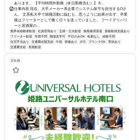
あります。 【平均時間外勤務（休日勤務含む）】 8...
仕事内容 現在、大手メーカー系企業でシステム保守を担当するOさ
ん。 文系私大卒で就職活動に臨むも、思うように結果が出ず、卒業
後はフリーターとして働く日々を送っていました。 フードデリバリ
ーと居酒屋の...
業界未経験者歓迎
社員登用あり
主婦・主夫歓迎
無期雇用派遣
資格取得支援あり
フリーター歓迎
学歴不問
職場見学可
平日のみOK
転勤なし
経験不問
住宅手当あり
交通費全額支給
午前
研修あり
夕方
ブランクOK
育休あり
交通費支給
長期歓迎
正社員