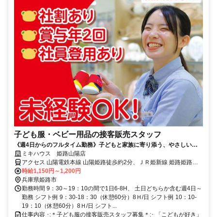
子ども服・ベビー用品の接客販売スタッフ
《週4日からのフルタイム勤務》子どもと家族に寄り添う、やさしい接
客のお仕事◎年2回のプチボーナスあり！
ミキハウス 姫路山陽店
アクセス 山陽電鉄本線 山陽姫路徒歩約2分、ＪＲ姫新線 姫路姫路城
口(北口)徒歩約2分、山陽電鉄本線 手柄徒歩約18分
時給1,150円～1,200円
兵庫県姫路市
勤務時間 9：30～19：10の間で1日6-8H、 土日どちらか含む週4日～
勤務 シフト例 9：30-18：30（休憩60分）8Ｈ/日 シフト例 10：10-
19：10（休憩60分）8Ｈ/日 シフト...
仕事内容 ･:＊子ども服の接客販売スタッフ募集＊:･ 「こどもが好き」