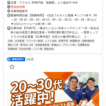
交通・アクセス JR神戸線「姫路駅」より徒歩3〜6分
完全歩合制
兵庫県姫路市
勤務時間詳細 【勤務時間】 ⭐完全フルタイム勤務 ▼シフト例 9：00
～18：00 10：00～19：00 12：00～21：00 21：00～26：00 など
▼1日のスケジュール例 09：00...
仕事内容 【POINT】 ✅稼ぎたいなら”水道メンテナンス”一択 ✅各自治
体の給水装置工事指定業者 ✅年間作業件数5万件以上、 ✅業界トップ
クラスの安定基盤 【仕事内容】 水回りの修理作業など、 メ...
主婦・主夫歓迎
フリーター歓迎
シフト自由
学歴不問
車通勤OK
経験者歓迎
週払いOK
即日払いOK
有資格者歓迎
研修あり
ブランクOK
交通費支給
長期歓迎
完全歩合制
シフト制
服装自由
正社員