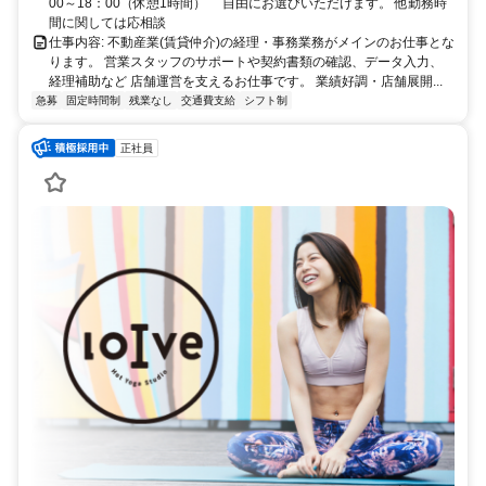
00～18：00（休憩1時間） 自由にお選びいただけます。 他勤務時
間に関しては応相談
仕事内容: 不動産業(賃貸仲介)の経理・事務業務がメインのお仕事とな
ります。 営業スタッフのサポートや契約書類の確認、データ入力、
経理補助など 店舗運営を支えるお仕事です。 業績好調・店舗展開...
急募
固定時間制
残業なし
交通費支給
シフト制
正社員