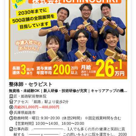
整体師・セラピスト
無資格・未経験OK｜新人研修・技術研修が充実｜キャリアアップの機会
多数｜賞与平均200万円／年
匠・姫路駅前整体院
アクセス: 「姫路」駅より徒歩2分
月給261,000円～400,000円
兵庫県姫路市
勤務時間・曜日: 9:30~20:30（休憩2時間） ※固定残業時間を含む
【営業時間】10:00〜14:00、16:00〜20:00
仕事内容: ╭━━━━━━━━╮ 1人でも多くの方の 健康と笑顔に貢
献する ╰━━━ｖ━━━━╯ この想いをもとに院を運営をし、 2030