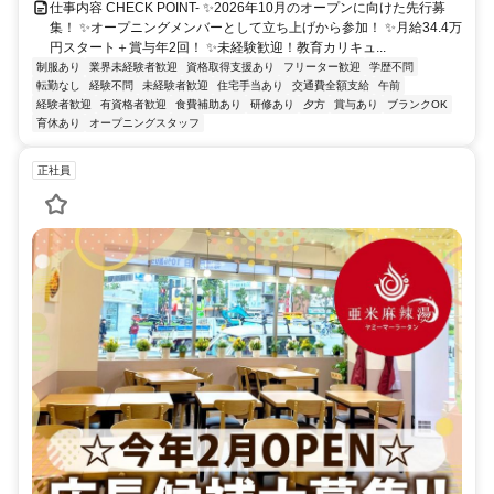
仕事内容 CHECK POINT- ✨2026年10月のオープンに向けた先行募
集！ ✨オープニングメンバーとして立ち上げから参加！ ✨月給34.4万
円スタート＋賞与年2回！ ✨未経験歓迎！教育カリキュ...
制服あり
業界未経験者歓迎
資格取得支援あり
フリーター歓迎
学歴不問
転勤なし
経験不問
未経験者歓迎
住宅手当あり
交通費全額支給
午前
経験者歓迎
有資格者歓迎
食費補助あり
研修あり
夕方
賞与あり
ブランクOK
育休あり
オープニングスタッフ
正社員