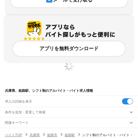
アプリを無料ダウンロード
兵庫県、姫路駅、シフト制のアルバイト・バイト求人情報
求人の詳細を表示
条件を追加・変更して検索
市区町村を追加・変更
関連キーワード
完全在宅ワーク 全国
シール貼り 在宅
現在地周辺
ガチャガチャ
犬カフェ
兵庫県
駅を追加・変更
バイトTOP
兵庫県
姫路市
姫路駅
シフト制のアルバイト・バイト・
兵庫県
すべて