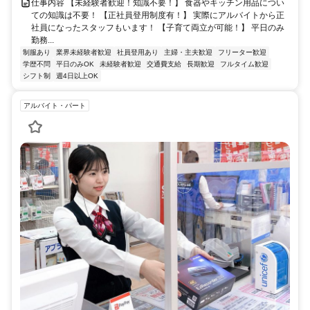
仕事内容 【未経験者歓迎！知識不要！】 食器やキッチン用品につい
ての知識は不要！ 【正社員登用制度有！】 実際にアルバイトから正
社員になったスタッフもいます！ 【子育て両立が可能！】 平日のみ
勤務...
制服あり
業界未経験者歓迎
社員登用あり
主婦・主夫歓迎
フリーター歓迎
学歴不問
平日のみOK
未経験者歓迎
交通費支給
長期歓迎
フルタイム歓迎
シフト制
週4日以上OK
アルバイト・パート