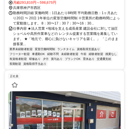
月給293,810円～598,675円
兵庫県神戸市西区
勤務時間詳細 実働時間：1日あたり8時間 平均勤務日数：1ヶ月あた
り20日 〜 20日 1年単位の変形労働時間制 ※営業所の勤務時間によっ
て変動致します。 8：30〜17：30 7：30〜16：30...
仕事内容 ★法人営業 ×地域を支える成長産業 建設会社に対して油圧
ショベルや高所作業車などの レンタル提案する営業職を募集してい
ます。 ★「地元で、都心に負けないキャリアを築く。」 「このまま
接客業...
業界未経験者歓迎
変形労働時間制
ランチタイム
資格取得支援あり
フリーター歓迎
車通勤OK
経験不問
未経験者歓迎
午前
経験者歓迎
残業なし
有資格者歓迎
研修あり
夕方
賞与あり
ブランクOK
育休あり
交通費支給
長期歓迎
資格取得手当あり
正社員