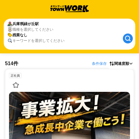
兵庫県
緑が丘駅
職種を選択してください
残業なし
キーワードを選択してください
514件
条件保存
関連度順
正社員