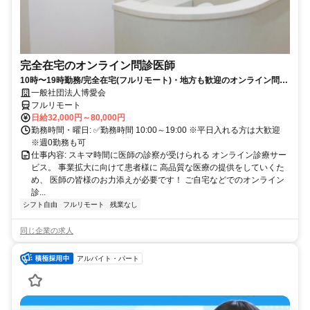
完全在宅のオンライン問診医師
10時〜19時勤務/完全在宅(フルリモート)・地方も歓迎のオンライン問診
業務
一般社団法人博愛会
フルリモート
日給32,000円～80,000円
勤務時間・曜日: ✅勤務時間 10:00～19:00 ※平日入れる方は大歓迎
※週0勤務も可
仕事内容: スキマ時間に医師の診察が受けられる オンライン診療サー
ビス。 事業拡大に向けて患者様に 高品質な医療の提供をしていくた
め、 医師の皆様のお力添えが必要です！ ご自宅などでのオンライン
診...
シフト自由
フルリモート
残業なし
同じ企業の求人
アルバイト・パート