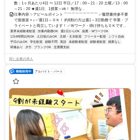
数：1ヶ月あたり4日 〜 12日 平日／17：00～21：20 土曜／13：00
～21：20 ★週1日、1授業～ok！ 無理な...
仕事内容 ✨アピールポイント ￣￣￣￣￣￣￣￣￣ ✅履歴書持参不要
で面接楽々♪ ✅週1日～ＯＫ！ 約8割の方は週1～3日勤務で 学業・プ
ライベートと両立しています！ ✅Ｗワーク・掛け持ちもＯＫです...
業界未経験者歓迎
扶養内勤務OK
週1日からOK
副業・WワークOK
1日4時間以内OK
土日祝のみOK
主婦・主夫歓迎
フリーター歓迎
シフト自由
平日のみOK
学生歓迎
経験不問
英語
未経験者歓迎
経験者歓迎
残業なし
研修あり
夕方
ブランクOK
交通費支給
同じ企業の求人
アルバイト・パート