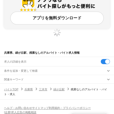
アプリを無料ダウンロード
兵庫県、緑が丘駅、残業なしのアルバイト・バイト求人情報
求人の詳細を表示
条件を追加・変更して検索
市区町村を追加・変更
関連キーワード
完全在宅ワーク 全国
シール貼り 在宅
現在地周辺
ガチャガチャ
犬カフェ
兵庫県
駅を追加・変更
バイトTOP
兵庫県
三木市
緑が丘駅
残業なしのアルバイト・バイ
兵庫県
すべて
ト・求人
神戸市
すべて
職種を追加・変更
JR神戸線(大阪～神戸)
東灘区
灘区
兵庫区
長田区
須磨区
垂水区
北区
中央区
西区
尼崎駅
立花駅
甲子園口駅
西宮駅
さくら夙川駅
芦屋駅
甲南山手駅
摂津本山駅
住吉駅
飲食・フードサービス
姫路市
尼崎市
明石市
西宮市
洲本市
芦屋市
伊丹市
相生市
豊岡市
加古川市
赤穂市
特徴を追加・変更
六甲道駅
摩耶駅
灘駅
三ノ宮駅
元町駅
神戸駅
飲食・フードサービス
すべて
ヘルプ・お問い合わせ
サイトマップ
利用規約・プライバシーポリシー
西脇市
宝塚市
三木市
高砂市
川西市
小野市
三田市
加西市
丹波篠山市
養父市
ホールスタッフ
キッチンスタッフ
皿洗い・洗い場
精肉・鮮魚加工
給食調理
人気
[企業]求人広告の掲載相談
JR神戸線(神戸～姫路)
丹波市
南あわじ市
朝来市
淡路市
宍粟市
加東市
たつの市
川辺郡
多可郡
加古郡
雇用形態を追加・変更