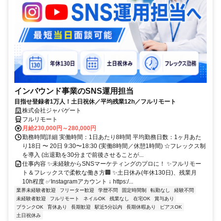
インバウンド事業のSNS運用担当
目指せ登録者1万人！土日祝休／平均残業12h／フルリモート
株式会社ジャパゲート
フルリモート
月給230,000円～280,000円
勤務時間詳細 実働時間：1日あたり8時間 平均勤務日数：1ヶ月あた
り18日 〜 20日 9:30〜18:30 (実働8時間／休憩1時間) ☆フレックス制
を導入 (出退勤を30分まで前後させることが...
仕事内容 ✨未経験からSNSマーケティングのプロに！ ✨フルリモー
ト＆フレックスで柔軟な働き方🏢 ✨土日休み(年休130日)、残業月
10h程度 ✅Instagramアカウント ↓ https:/...
業界未経験者歓迎
フリーター歓迎
学歴不問
固定時間制
転勤なし
経験不問
未経験者歓迎
フルリモート
ネイルOK
残業なし
在宅OK
賞与あり
ブランクOK
育休あり
長期歓迎
駅近5分以内
長期休暇あり
ピアスOK
土日祝休み