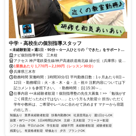
中学・高校生の個別指導スタッフ
＜未経験歓迎＞週1日・90分～☆一人ひとりの「できた」をサポートす
るお仕事！
ナビ個別指導学院 三木校
アクセス 神戸電鉄粟生線/神戸高速鉄道南北線 緑が丘（兵庫県）徒歩
約10分、神戸電鉄粟生線/神戸高速鉄道南北線 広野ゴルフ場前徒歩約
1業務あたり 1,770円～2,199円（レッスン 90分）
15分、神戸電鉄粟生線/神戸高速鉄道南北線 押部谷徒歩約27分 緑が丘
兵庫県三木市
駅より徒歩10分
勤務時間 実働時間：1時間30分/日 平均勤務日数：1ヶ月あたり8日～
12日 ・勤務曜日：火・水・木・金・土・祝※ 注釈内容については下
記コメントを参照下さい。 ・勤務時間： [1] 15:30～...
仕事内容 <<未経験者歓迎！個別指導塾の先生大募集！>> 「勉強がす
ごく得意だったわけではない…」という方も大歓迎☆ 担当いただく
学年や教科は、ご希望やレベルに合わせて決めます マナーから宿題
の出し方...
制服あり
業界未経験者歓迎
扶養内勤務OK
社員登用あり
週1日からOK
副業・WワークOK
1日4時間以内OK
主婦・主夫歓迎
フリーター歓迎
シフト自由
平日のみOK
学生歓迎
経験不問
未経験者歓迎
経験者歓迎
残業なし
有資格者歓迎
研修あり
夕方
ブランクOK