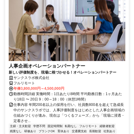
人事企画オペレーションパートナー
新しい評価制度を、現場に根づかせる！オペレーションパートナー
サンクスラボ株式会社
フルリモート
年俸3,800,000円～4,500,000円
勤務時間詳細 実働時間：1日あたり8時間 平均勤務日数：1ヶ月あた
り18日 〜 20日 9：00～18：00（休憩1時間）
仕事内容 年間200名以上の採用を行い、社員数800名を超えて急成長
中のサンクスラボでは、人事評価制度をはじめとした人事企画領域の
仕組みづくりが進み、現在は「つくるフェーズ」から「現場に浸透・
定着させ...
主婦・主夫歓迎
学歴不問
固定時間制
転勤なし
フルリモート
経験者歓迎
残業なし
研修あり
ブランクOK
育休あり
交通費支給
長期歓迎
社割あり