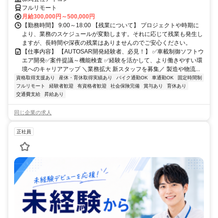
計経験
フルリモート
月給300,000円～500,000円
【勤務時間】 9:00～18:00 【残業について】 プロジェクトや時期に
より、業務のスケジュールが変動します。それに応じて残業も発生し
ますが、長時間や深夜の残業はありませんのでご安心ください。
【仕事内容】 【AUTOSAR開発経験者、必見！】 ✅車載制御ソフトウ
エア開発✅案件提議～機能検査 ✅経験を活かして、より働きやすい環
境へのキャリアアップ ＼業務拡大 新スタッフを募集／ 製造や物流...
資格取得支援あり
産休・育休取得実績あり
バイク通勤OK
車通勤OK
固定時間制
フルリモート
経験者歓迎
有資格者歓迎
社会保険完備
賞与あり
育休あり
交通費支給
昇給あり
同じ企業の求人
正社員