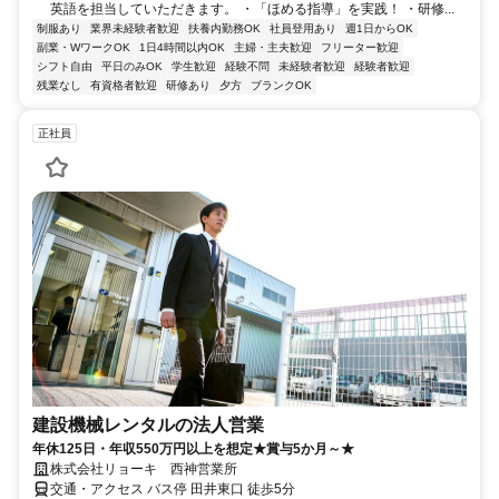
英語を担当していただきます。 ・「ほめる指導」を実践！ ・研修...
制服あり
業界未経験者歓迎
扶養内勤務OK
社員登用あり
週1日からOK
副業・WワークOK
1日4時間以内OK
主婦・主夫歓迎
フリーター歓迎
シフト自由
平日のみOK
学生歓迎
経験不問
未経験者歓迎
経験者歓迎
残業なし
有資格者歓迎
研修あり
夕方
ブランクOK
正社員
建設機械レンタルの法人営業
年休125日・年収550万円以上を想定★賞与5か月～★
株式会社リョーキ 西神営業所
交通・アクセス バス停 田井東口 徒歩5分