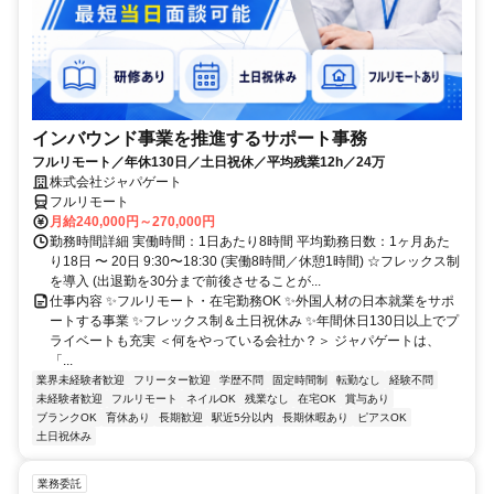
インバウンド事業を推進するサポート事務
フルリモート／年休130日／土日祝休／平均残業12h／24万
株式会社ジャパゲート
フルリモート
月給240,000円～270,000円
勤務時間詳細 実働時間：1日あたり8時間 平均勤務日数：1ヶ月あた
り18日 〜 20日 9:30〜18:30 (実働8時間／休憩1時間) ☆フレックス制
を導入 (出退勤を30分まで前後させることが...
仕事内容 ✨フルリモート・在宅勤務OK ✨外国人材の日本就業をサポ
ートする事業 ✨フレックス制＆土日祝休み ✨年間休日130日以上でプ
ライベートも充実 ＜何をやっている会社か？＞ ジャパゲートは、
「...
業界未経験者歓迎
フリーター歓迎
学歴不問
固定時間制
転勤なし
経験不問
未経験者歓迎
フルリモート
ネイルOK
残業なし
在宅OK
賞与あり
ブランクOK
育休あり
長期歓迎
駅近5分以内
長期休暇あり
ピアスOK
土日祝休み
業務委託