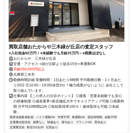
買取店舗おたからや三木緑が丘店の査定スタッフ
⭐入社祝金60万円！⭐未経験でも月給35万円～⭐残業ほぼなし
おたからや 三木緑が丘店
交通・アクセス ⭐緑が丘駅より徒歩15分⭐車通勤OK
月給350,000円以上
兵庫県三木市
勤務時間詳細 実働時間：1日あたり8時間 平均勤務日数：1ヶ月あた
り20日 ⏰10:00～19:00(休憩1h) ＊極力残業がないように 会社として
取り組んでいます。
仕事内容 【この求人の注目ポイント】 ◎接客・営業未経験でも安心
の研修制度 ◎成長業界×新店舗拡大中でキャリアアップ可能 ◎残業時
間 月平均10時間以内 ◎有給取得率100％！連休取得も可能 ◎未経
験...
業界未経験者歓迎
バイク通勤OK
学歴不問
車通勤OK
固定時間制
経験不問
交通費全額支給
残業なし
研修あり
賞与あり
ブランクOK
育休あり
交通費支給
駅近5分以内
社割あり