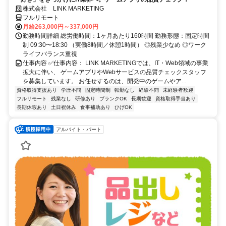
株式会社 LINK MARKETING
フルリモート
月給263,000円～337,000円
勤務時間詳細 総労働時間：1ヶ月あたり160時間 勤務形態：固定時間
制 09:30〜18:30 （実働8時間／休憩1時間） ◎残業少なめ ◎ワーク
ライフバランス重視
仕事内容 ✅仕事内容： LINK MARKETINGでは、IT・Web領域の事業
拡大に伴い、 ゲームアプリやWebサービスの品質チェックスタッフ
を募集しています。 お任せするのは、開発中のゲームやア...
資格取得支援あり
学歴不問
固定時間制
転勤なし
経験不問
未経験者歓迎
フルリモート
残業なし
研修あり
ブランクOK
長期歓迎
資格取得手当あり
長期休暇あり
土日祝休み
食事補助あり
ひげOK
アルバイト・パート