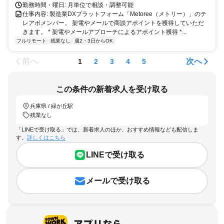
勤務時間・曜日: 月単位で相談・調整可能
仕事内容: 製造業DXプラットフォーム「Metoree（メトリー）」のテ
レアポメンバー。 架電やメールで商談アポイントを獲得していただ
きます。 * 架電やメールアプローチによるアポイント獲得 *...
フルリモート
残業なし
週2・3日からOK
前へ
次へ
1
2
3
4
5
この条件の新着求人を受け取る
兵庫県 / 緑が丘駅
残業なし
「LINEで受け取る」では、新着求人のほか、おすすめ情報なども配信しま
す。
詳しくはこちら
LINEで受け取る
メールで受け取る