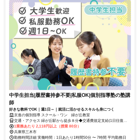
中学生担当|履歴書持参不要|私服OK|個別指導塾の塾講
師
好きな教科でOK｜週1日～｜就活に活かせるスキルも身につく
京進の個別指導 スクール・ワン 緑が丘教室
交通・アクセス 緑が丘駅から徒歩８分◆交通費規定支給(1日往復
3000円迄）
1業務あたり 2,118円以上（授業 80分）
兵庫県三木市
勤務時間詳細 実働時間：1日あたり1時間50分 〜 7時間 平均勤務日