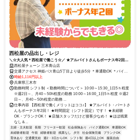
西松屋の品出し・レジ
＼☆大人気＊西松屋で働こう☆／ ★アルバイトさんもボーナス年2回！
★時間固定だから私生活と両立OK 西松屋チェーン 三木青山店
西松屋チェーン 三木青山店
交通アクセス 神姫バス青山5丁目より徒歩5分 ＊車通勤OK ＊バイク
通勤OK ＊自転車通勤OK
時給1,116円以上
兵庫県三木市
勤務時間 シフト制 ＜勤務時間について＞ 10:00～15:30_1日5ｈ程度
※週2日～、月40～50h程度の勤務 10:00～16:00_1日5ｈ程度 ※週2
日～、月40～50h程度の勤務 ...
仕事内容 【西松屋で働くメリットはココ♪】 ★アルバイト・パートさ
んもボーナス年2回！ ★時間固定（シフト固定）です！ ★未経験
OK・ブランクOK！ ★店舗スタッフだけど接客少なめ！ ★ほぼ残業
なし＆...
主婦・主夫歓迎
長期
フリーター歓迎
社会保険あり
バイク通勤OK
車通勤OK
未経験者歓迎
午前
経験者歓迎
残業なし
夕方
社会保険完備
ブランクOK
育休あり
交通費支給
週2・3日からOK
シフト制
週4日以上OK
服装自由