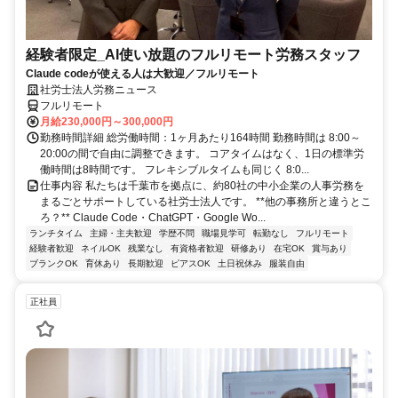
経験者限定_AI使い放題のフルリモート労務スタッフ
Claude codeが使える人は大歓迎／フルリモート
社労士法人労務ニュース
フルリモート
月給230,000円～300,000円
勤務時間詳細 総労働時間：1ヶ月あたり164時間 勤務時間は 8:00～
20:00の間で自由に調整できます。 コアタイムはなく、1日の標準労
働時間は8時間です。 フレキシブルタイムも同じく 8:0...
仕事内容 私たちは千葉市を拠点に、約80社の中小企業の人事労務を
まるごとサポートしている社労士法人です。 **他の事務所と違うとこ
ろ？** Claude Code・ChatGPT・Google Wo...
ランチタイム
主婦・主夫歓迎
学歴不問
職場見学可
転勤なし
フルリモート
経験者歓迎
ネイルOK
残業なし
有資格者歓迎
研修あり
在宅OK
賞与あり
ブランクOK
育休あり
長期歓迎
ピアスOK
土日祝休み
服装自由
正社員