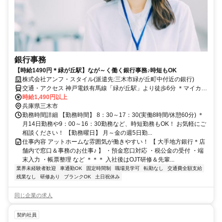
銀行事務
【時給1490円＊緑が丘駅】なが～く働く銀行事務♪時短もOK
株式会社アンフ・スタイル(派遣先:三木市緑が丘町中付近の銀行)
交通・アクセス 神戸電鉄有馬線「緑が丘駅」より徒歩6分 ＊マイカー
通勤相談OK♪
時給1,490円以上
兵庫県三木市
勤務時間詳細 【勤務時間】 8：30～17：30(実働8時間/休憩60分) ＊
月14日勤務や9：00～16：30勤務など、時短勤務もOK！ お気軽にご
相談ください！ 【勤務曜日】 月～金の週5日勤...
仕事内容 アットホームな雰囲気が働きやすい！ 【 大手地方銀行＊店
舗内で窓口＆事務のお仕事♪ 】 ・預金窓口対応 ・税公金の受付 ・端
末入力 ・帳票整理 など ＊＊＊ 入社後はOJT研修＆先輩...
業界未経験者歓迎
車通勤OK
固定時間制
職場見学可
転勤なし
交通費全額支給
残業なし
研修あり
ブランクOK
土日祝休み
同じ企業の求人
契約社員