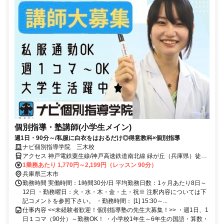
個別指導・塾講師(小学生メイン)
週1日・90分～/私服に白衣をはおるだけ◎得意教科×個別指導
ナビ個別指導学院 三木校
アクセス 神戸電鉄粟生線/神戸高速鉄道南北線 緑が丘（兵庫県）徒歩
約10分、神戸電鉄粟生線/神戸高速鉄道南北線 広野ゴルフ場前徒歩約
1業務あたり 1,770円～2,199円（レッスン 90分）
15分、神戸電鉄粟生線/神戸高速鉄道南北線 押部谷徒歩約27分 緑が丘
兵庫県三木市
駅より徒歩10分
勤務時間 実働時間：1時間30分/日 平均勤務日数：1ヶ月あたり8日～
12日 ・勤務曜日：火・水・木・金・土・祝※ 注釈内容については下
記コメントを参照下さい。 ・勤務時間： [1] 15:30～...
仕事内容 <<未経験者歓迎！個別指導塾の先生大募集！>> ・週1日、1
日１コマ（90分）～勤務OK！ ・小学校1年生～6年生の国語・算数・