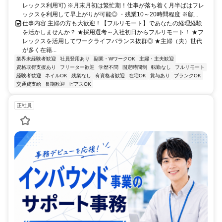
レックス利用可) ※月末月初は繁忙期！仕事が落ち着く月半ばはフレ
ックスを利用して早上がりが可能◎ ・残業10～20時間程度 ※顧...
仕事内容 主婦の方も大歓迎！【フルリモート】であなたの経理経験
を活かしませんか？ ★採用選考～入社初日からフルリモート！ ★フ
レックスを活用してワークライフバランス抜群◎ ★主婦（夫）世代
が多く在籍...
業界未経験者歓迎
社員登用あり
副業・WワークOK
主婦・主夫歓迎
資格取得支援あり
フリーター歓迎
学歴不問
固定時間制
転勤なし
フルリモート
経験者歓迎
ネイルOK
残業なし
有資格者歓迎
在宅OK
賞与あり
ブランクOK
交通費支給
長期歓迎
ピアスOK
正社員