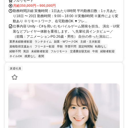
フルリモート
月給350,000円～900,000円
勤務時間詳細 実働時間：1日あたり8時間 平均勤務日数：1ヶ月あた
り18日 〜 20日 勤務時間：9:00～18:00 ※実働8時間 ※案件により変
動あり ※リモートワーク、在宅勤務OK ▼フレ...
仕事内容 Unity・C#を用いたモバイルゲーム開発を担当。 演出・UI実
装などプレイヤー体験を重視します。 ＼先輩社員インタビュー／
（前職：アニメーションPG 26歳・男性） 自分の作った演出に...
業界未経験者歓迎
ランチタイム
副業・WワークOK
主婦・主夫歓迎
資格取得支援あり
フリーター歓迎
早朝
学歴不問
固定時間制
転勤なし
経験不問
英語
未経験者歓迎
フルリモート
交通費全額支給
午前
経験者歓迎
ネイルOK
残業なし
夜間
派遣社員