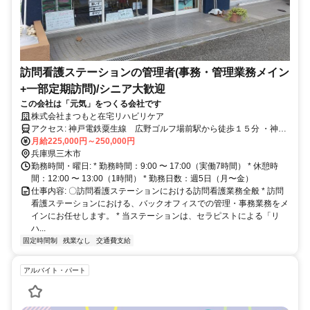
訪問看護ステーションの管理者(事務・管理業務メイン
+一部定期訪問)/シニア大歓迎
この会社は「元気」をつくる会社です
株式会社まつもと在宅リハビリケア
アクセス: 神戸電鉄粟生線 広野ゴルフ場前駅から徒歩１５分 ・神戸
月給225,000円～250,000円
市営地下鉄 西神中央駅から自動車で約２０分 ・マイカー通勤可
兵庫県三木市
勤務時間・曜日: * 勤務時間：9:00 〜 17:00（実働7時間） * 休憩時
間：12:00 〜 13:00（1時間） * 勤務日数：週5日（月〜金）
仕事内容: 〇訪問看護ステーションにおける訪問看護業務全般 * 訪問
看護ステーションにおける、バックオフィスでの管理・事務業務をメ
インにお任せします。 * 当ステーションは、セラピストによる「リ
ハ...
固定時間制
残業なし
交通費支給
アルバイト・パート