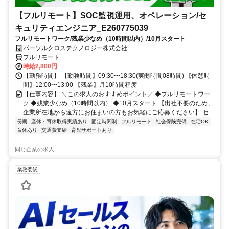
【フルリモート】SOC監視運用、オペレーション/セ
キュリティエンジニア_E260775039
フルリモートワーク/残業少なめ（10時間以内）/10月スタート
パーソルクロステクノロジー株式会社
フルリモート
時給2,800円
【勤務時間】 【勤務時間】09:30〜18:30(実働時間08時間) 【休憩時
間】12:00〜13:00 【残業】月10時間程度
【仕事内容】 ＼この求人のおすすめポイント／ ◆フルリモートワー
ク ◆残業少なめ（10時間以内） ◆10月スタート 【出社不要のため、
企業所在地から遠方にお住まいの方もお気軽にご応募ください】 セ...
長期
産休・育休取得実績あり
固定時間制
フルリモート
社会保険完備
在宅OK
育休あり
交通費支給
育児サポートあり
同じ企業の求人
業務委託