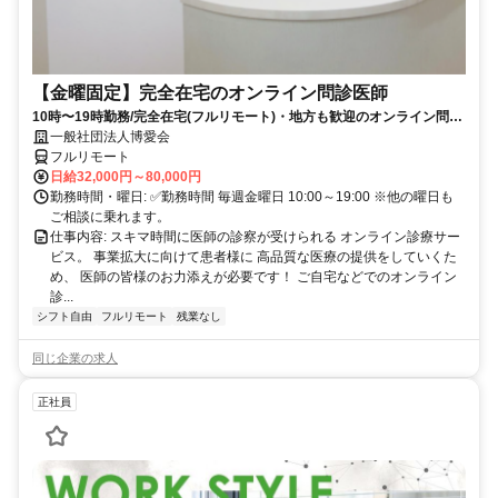
【金曜固定】完全在宅のオンライン問診医師
10時〜19時勤務/完全在宅(フルリモート)・地方も歓迎のオンライン問診
業務
一般社団法人博愛会
フルリモート
日給32,000円～80,000円
勤務時間・曜日: ✅勤務時間 毎週金曜日 10:00～19:00 ※他の曜日も
ご相談に乗れます。
仕事内容: スキマ時間に医師の診察が受けられる オンライン診療サー
ビス。 事業拡大に向けて患者様に 高品質な医療の提供をしていくた
め、 医師の皆様のお力添えが必要です！ ご自宅などでのオンライン
診...
シフト自由
フルリモート
残業なし
同じ企業の求人
正社員