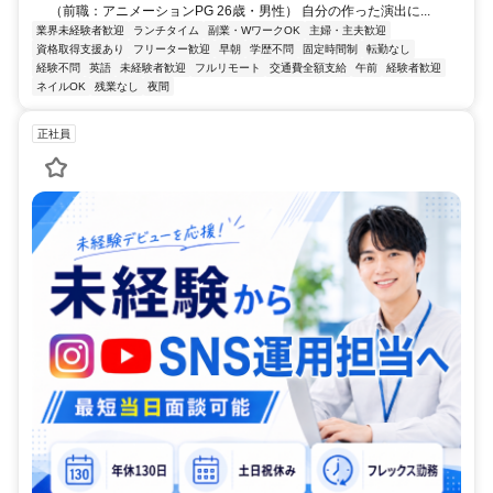
（前職：アニメーションPG 26歳・男性） 自分の作った演出に...
業界未経験者歓迎
ランチタイム
副業・WワークOK
主婦・主夫歓迎
資格取得支援あり
フリーター歓迎
早朝
学歴不問
固定時間制
転勤なし
経験不問
英語
未経験者歓迎
フルリモート
交通費全額支給
午前
経験者歓迎
ネイルOK
残業なし
夜間
正社員