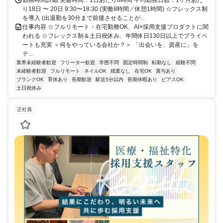
り18日 〜 20日 9:30〜18:30 (実働8時間／休憩1時間) ☆フレックス制
を導入 (出退勤を30分まで前後させることが...
仕事内容 ☆フルリモート・在宅勤務OK、AI×採用支援プロダクトに関
われる ☆フレックス制＆土日祝休み、年間休日130日以上でプライベ
ートも充実 ＜何をやっている会社か？＞ 「出会いを、資産に」を
テ...
業界未経験者歓迎
フリーター歓迎
学歴不問
固定時間制
転勤なし
経験不問
未経験者歓迎
フルリモート
ネイルOK
残業なし
在宅OK
賞与あり
ブランクOK
育休あり
長期歓迎
駅近5分以内
長期休暇あり
ピアスOK
土日祝休み
正社員