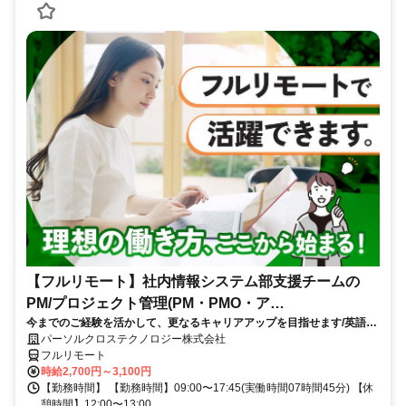
【フルリモート】社内情報システム部支援チームの
PM/プロジェクト管理(PM・PMO・ア
今までのご経験を活かして、更なるキャリアアップを目指せます/英語活
シ)_N260774362
かせる/大手通信会社勤務/フルリモートワーク/10月スタート
パーソルクロステクノロジー株式会社
フルリモート
時給2,700円～3,100円
【勤務時間】 【勤務時間】09:00〜17:45(実働時間07時間45分) 【休
憩時間】12:00〜13:00