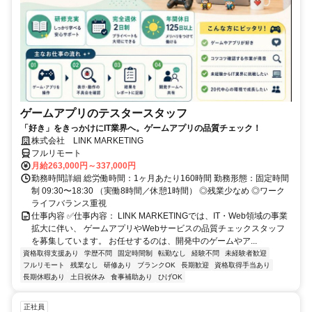
ゲームアプリのテスタースタッフ
「好き」をきっかけにIT業界へ。ゲームアプリの品質チェック！
株式会社 LINK MARKETING
フルリモート
月給263,000円～337,000円
勤務時間詳細 総労働時間：1ヶ月あたり160時間 勤務形態：固定時間
制 09:30〜18:30 （実働8時間／休憩1時間） ◎残業少なめ ◎ワーク
ライフバランス重視
仕事内容 ✅仕事内容： LINK MARKETINGでは、IT・Web領域の事業
拡大に伴い、 ゲームアプリやWebサービスの品質チェックスタッフ
を募集しています。 お任せするのは、開発中のゲームやア...
資格取得支援あり
学歴不問
固定時間制
転勤なし
経験不問
未経験者歓迎
フルリモート
残業なし
研修あり
ブランクOK
長期歓迎
資格取得手当あり
長期休暇あり
土日祝休み
食事補助あり
ひげOK
正社員