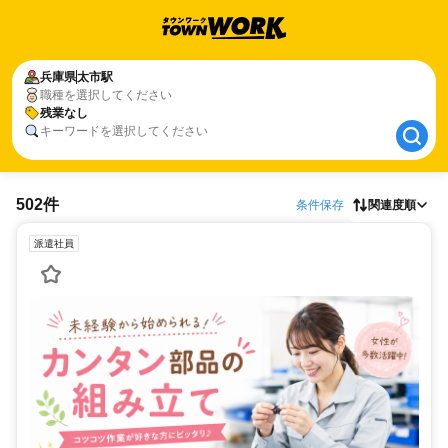
兵庫県
兵庫県
太市駅
太市駅
職種を選択してください
残業なし
残業なし
キーワードを選択してください
502件
条件保存
関連度順
派遣社員