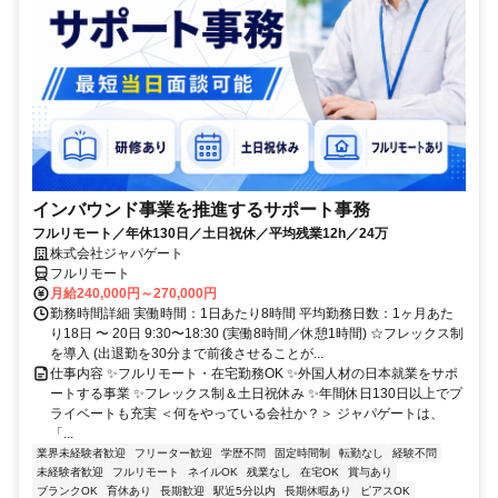
インバウンド事業を推進するサポート事務
フルリモート／年休130日／土日祝休／平均残業12h／24万
株式会社ジャパゲート
フルリモート
月給240,000円～270,000円
勤務時間詳細 実働時間：1日あたり8時間 平均勤務日数：1ヶ月あた
り18日 〜 20日 9:30〜18:30 (実働8時間／休憩1時間) ☆フレックス制
を導入 (出退勤を30分まで前後させることが...
仕事内容 ✨フルリモート・在宅勤務OK ✨外国人材の日本就業をサポ
ートする事業 ✨フレックス制＆土日祝休み ✨年間休日130日以上でプ
ライベートも充実 ＜何をやっている会社か？＞ ジャパゲートは、
「...
業界未経験者歓迎
フリーター歓迎
学歴不問
固定時間制
転勤なし
経験不問
未経験者歓迎
フルリモート
ネイルOK
残業なし
在宅OK
賞与あり
ブランクOK
育休あり
長期歓迎
駅近5分以内
長期休暇あり
ピアスOK