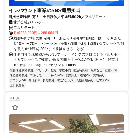
インバウンド事業のSNS運用担当
目指せ登録者1万人！土日祝休／平均残業12h／フルリモート
株式会社ジャパゲート
フルリモート
月給230,000円～280,000円
勤務時間詳細 実働時間：1日あたり8時間 平均勤務日数：1ヶ月あた
り18日 〜 20日 9:30〜18:30 (実働8時間／休憩1時間) ☆フレックス制
を導入 (出退勤を30分まで前後させることが...
仕事内容 ✨未経験からSNSマーケティングのプロに！ ✨フルリモー
ト＆フレックスで柔軟な働き方🏢 ✨土日休み(年休130日)、残業月
10h程度 ✅Instagramアカウント ↓ https:/...
業界未経験者歓迎
フリーター歓迎
学歴不問
固定時間制
転勤なし
経験不問
未経験者歓迎
フルリモート
ネイルOK
残業なし
在宅OK
賞与あり
ブランクOK
育休あり
長期歓迎
駅近5分以内
長期休暇あり
ピアスOK
土日祝休み
正社員