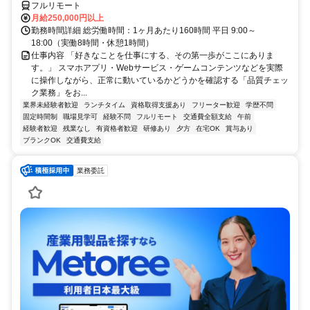
フルリモート
月給250,000円以上
勤務時間詳細 総労働時間：1ヶ月あたり160時間 平日 9:00～
18:00（実働8時間・休憩1時間）
仕事内容 「好きなことを仕事にする、その第一歩がここにありま
す。」 スマホアプリ・Webサービス・ゲームコンテンツなどを実際
に操作しながら、正常に動いているかどうかを確認する「品質チェッ
ク業務」をお...
業界未経験者歓迎
ランチタイム
資格取得支援あり
フリーター歓迎
学歴不問
固定時間制
職場見学可
経験不問
フルリモート
交通費全額支給
午前
経験者歓迎
残業なし
有資格者歓迎
研修あり
夕方
在宅OK
賞与あり
ブランクOK
交通費支給
業務委託