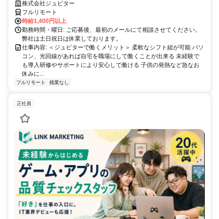
の方が活躍中！隙間時間有効活用！
株式会社ジュピター
フルリモート
時給1,400円以上
勤務時間・曜日: ご応募後、最初のメールにて相談させてください。
弊社は土日祝日は休業しております。
仕事内容: ＜ジュピターで働くメリット＞ 柔軟なシフト組が可能 パソ
コン、光回線があれば自宅を職場にして働くことが出来る 未経験で
も導入研修やサポートにより安心して働ける 子供の発熱など急なお
休みに...
フルリモート
残業なし
正社員