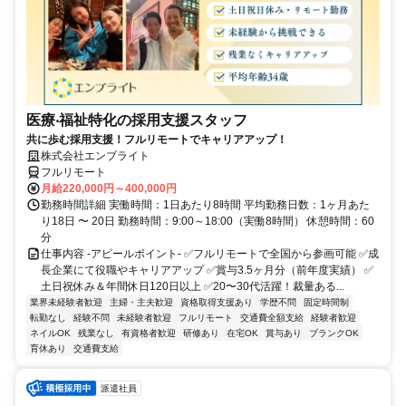
医療‧福祉特化の採用支援スタッフ
共に歩む採用支援！フルリモートでキャリアアップ！
株式会社エンブライト
フルリモート
月給220,000円～400,000円
勤務時間詳細 実働時間：1日あたり8時間 平均勤務日数：1ヶ月あた
り18日 〜 20日 勤務時間：9:00～18:00（実働8時間） 休憩時間：60
分
仕事内容 -アピールポイント- ✅フルリモートで全国から参画可能 ✅成
長企業にて役職やキャリアアップ ✅賞与3.5ヶ月分（前年度実績） ✅
土日祝休み＆年間休日120日以上 ✅20〜30代活躍！裁量ある...
業界未経験者歓迎
主婦・主夫歓迎
資格取得支援あり
学歴不問
固定時間制
転勤なし
経験不問
未経験者歓迎
フルリモート
交通費全額支給
経験者歓迎
ネイルOK
残業なし
有資格者歓迎
研修あり
在宅OK
賞与あり
ブランクOK
育休あり
交通費支給
派遣社員