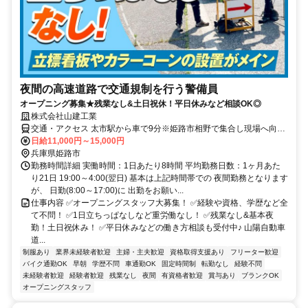
夜間の高速道路で交通規制を行う警備員
オープニング募集★残業なし&土日祝休！平日休みなど相談OK◎
株式会社山建工業
交通・アクセス 太市駅から車で9分※姫路市相野で集合し現場へ向か
います！
日給11,000円～15,000円
兵庫県姫路市
勤務時間詳細 実働時間：1日あたり8時間 平均勤務日数：1ヶ月あた
り21日 19:00～4:00(翌日) 基本は上記時間帯での 夜間勤務となります
が、 日勤(8:00～17:00)に 出勤をお願い...
仕事内容 ✅オープニングスタッフ大募集！ ✅経験や資格、学歴など全
て不問！ ✅1日立ちっぱなしなど重労働なし！ ✅残業なし&基本夜
勤！土日祝休み！ ✅平日休みなどの働き方相談も受付中♪ 山陽自動車
道...
制服あり
業界未経験者歓迎
主婦・主夫歓迎
資格取得支援あり
フリーター歓迎
バイク通勤OK
早朝
学歴不問
車通勤OK
固定時間制
転勤なし
経験不問
未経験者歓迎
経験者歓迎
残業なし
夜間
有資格者歓迎
賞与あり
ブランクOK
オープニングスタッフ