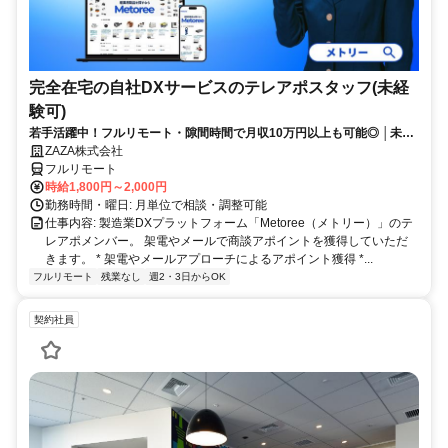
完全在宅の自社DXサービスのテレアポスタッフ(未経
験可)
若手活躍中！フルリモート・隙間時間で月収10万円以上も可能◎ │未経
験からインサイドセールスに挑戦
ZAZA株式会社
フルリモート
時給1,800円～2,000円
勤務時間・曜日: 月単位で相談・調整可能
仕事内容: 製造業DXプラットフォーム「Metoree（メトリー）」のテ
レアポメンバー。 架電やメールで商談アポイントを獲得していただ
きます。 * 架電やメールアプローチによるアポイント獲得 *...
フルリモート
残業なし
週2・3日からOK
契約社員