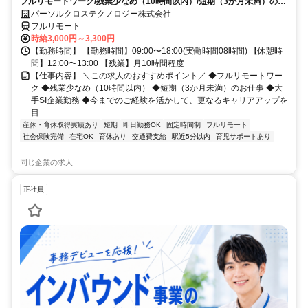
フルリモートワーク/残業少なめ（10時間以内）/短期（3か月未満）のお
仕事/大手SI企業勤務/今までのご経験を活かして、更なるキャリアアップ
パーソルクロステクノロジー株式会社
を目指せます
フルリモート
時給3,000円～3,300円
【勤務時間】 【勤務時間】09:00〜18:00(実働時間08時間) 【休憩時
間】12:00〜13:00 【残業】月10時間程度
【仕事内容】 ＼この求人のおすすめポイント／ ◆フルリモートワー
ク ◆残業少なめ（10時間以内） ◆短期（3か月未満）のお仕事 ◆大
手SI企業勤務 ◆今までのご経験を活かして、更なるキャリアアップを
目...
産休・育休取得実績あり
短期
即日勤務OK
固定時間制
フルリモート
社会保険完備
在宅OK
育休あり
交通費支給
駅近5分以内
育児サポートあり
同じ企業の求人
正社員