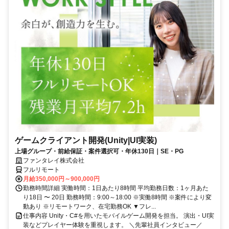
ゲームクライアント開発(Unity|UI実装)
上場グループ・前給保証・案件選択可・年休130日｜SE・PG
ファンタレイ株式会社
フルリモート
月給350,000円～900,000円
勤務時間詳細 実働時間：1日あたり8時間 平均勤務日数：1ヶ月あた
り18日 〜 20日 勤務時間：9:00～18:00 ※実働8時間 ※案件により変
動あり ※リモートワーク、在宅勤務OK ▼フレ...
仕事内容 Unity・C#を用いたモバイルゲーム開発を担当。 演出・UI実
装などプレイヤー体験を重視します。 ＼先輩社員インタビュー／