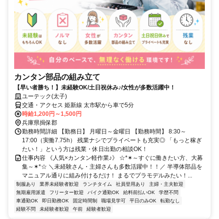
カンタン部品の組み立て
【早い者勝ち！】未経験OK/土日祝休み♪/女性が多数活躍中！
ユーテック(太子)
交通・アクセス 姫新線 太市駅から車で5分
時給1,200円～1,500円
兵庫県揖保郡
勤務時間詳細 【勤務日】 月曜日～金曜日 【勤務時間】 8:30～
17:00（実働7.75h） 残業ナシでプライベートも充実◎ 「もっと稼ぎ
たい！」という方は残業・休日出勤の相談OK！
仕事内容 《人気×カンタン軽作業♪》 ☆*✶～すぐに働きたい方、大募
集～✶*☆ ＼未経験さん・主婦さんも多数活躍中！！／ 半導体部品を
マニュアル通りに組み付けるだけ！ まるでプラモデルみたい！...
制服あり
業界未経験者歓迎
ランチタイム
社員登用あり
主婦・主夫歓迎
無期雇用派遣
フリーター歓迎
バイク通勤OK
給料前払いOK
学歴不問
車通勤OK
即日勤務OK
固定時間制
職場見学可
平日のみOK
転勤なし
経験不問
未経験者歓迎
午前
経験者歓迎