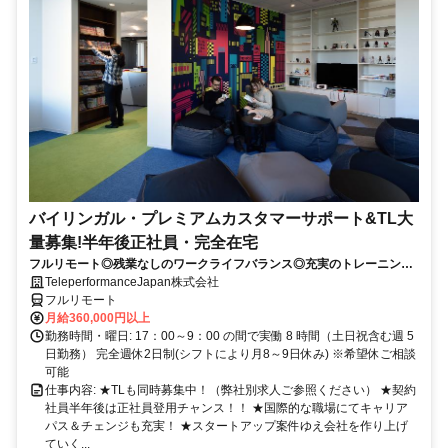
バイリンガル・プレミアムカスタマーサポート&TL大
量募集!半年後正社員・完全在宅
フルリモート◎残業なしのワークライフバランス◎充実のトレーニング
◎語学を活かして将来キャリア有望
TeleperformanceJapan株式会社
フルリモート
月給360,000円以上
勤務時間・曜日: 17：00～9：00 の間で実働 8 時間（土日祝含む週 5
日勤務） 完全週休2日制(シフトにより月8～9日休み) ※希望休ご相談
可能
仕事内容: ★TLも同時募集中！（弊社別求人ご参照ください） ★契約
社員半年後は正社員登用チャンス！！ ★国際的な職場にてキャリア
パス＆チェンジも充実！ ★スタートアップ案件ゆえ会社を作り上げ
ていく...