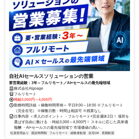
自社AIセールスソリューションの営業
要営業経験：3年～フルリモート／AI×セールスの最先端領域
株式会社Algoage
フルリモート
時給3,000円～4,000円
勤務時間詳細 ＜稼働時間帯例＞ 平日9:00～18:00 ※フルリモート
（完全在宅） ※稼働日数・時間は相談可 ※残業なし
仕事内容 ＜求人のポイント＞ ・フルリモート×完全週休2日！ 場所を
選ばず自由に働ける ・時給3,000～4,000円！ スキルに応じた高単価
報酬 ・AI×セールスの最先端領域で 市場価値の高い...
社員登用あり
固定時間制
フルリモート
経験者歓迎
在宅OK
長期歓迎