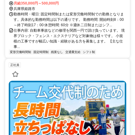
可能で、駐車場も完備しています。
月給350,000円～500,000円
兵庫県姫路市
勤務時間・曜日: 固定時間制または変形労働時間制での勤務となりま
す。具体的な勤務時間は以下の通りです。 勤務時間: 開始時刻8：00
～終了時刻17：00 休憩時間: 60分 ※週休二日制またはシフ...
仕事内容: 自動車事故などの修理を関西一円で請け負っています。 境
界ブロック・フェンス・エクステリアなど対象物は様々です。 小規
模の工事ですが幅広い知識・経験がある方を募集します。 【主な仕
事...
変形労働時間制
固定時間制
残業なし
交通費支給
シフト制
正社員