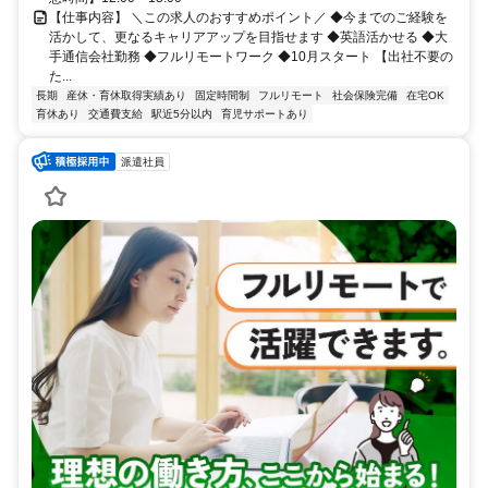
【仕事内容】 ＼この求人のおすすめポイント／ ◆今までのご経験を
活かして、更なるキャリアアップを目指せます ◆英語活かせる ◆大
手通信会社勤務 ◆フルリモートワーク ◆10月スタート 【出社不要の
た...
長期
産休・育休取得実績あり
固定時間制
フルリモート
社会保険完備
在宅OK
育休あり
交通費支給
駅近5分以内
育児サポートあり
派遣社員