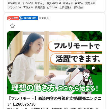
経験者歓迎
ネイルOK
残業なし
有資格者歓迎
研修あり
在宅OK
賞与あり
ブランクOK
育休あり
長期歓迎
ピアスOK
土日祝休み
服装自由
派遣社員
【フルリモート】商談内容の可視化支援/開発エンジニ
ア_E260875730