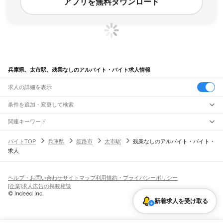
アプリを無料ダウンロード
兵庫県、太市駅、残業なしのアルバイト・バイト求人情報
求人の詳細を表示
条件を追加・変更して検索
市区町村を追加・変更
関連キーワード
完全在宅ワーク 全国
シール貼り 在宅
現在地周辺
ガチャガチャ
犬カフェ
兵庫県
駅を追加・変更
バイトTOP
兵庫県
姫路市
太市駅
残業なしのアルバイト・バイト・
兵庫県
すべて
求人
神戸市
すべて
職種を追加・変更
JR神戸線(大阪～神戸)
東灘区
灘区
兵庫区
長田区
須磨区
垂水区
北区
中央区
西区
尼崎駅
立花駅
甲子園口駅
西宮駅
さくら夙川駅
芦屋駅
甲南山手駅
摂津本山駅
住吉駅
飲食・フードサービス
姫路市
尼崎市
明石市
西宮市
洲本市
芦屋市
伊丹市
相生市
豊岡市
加古川市
赤穂市
特徴を追加・変更
六甲道駅
摩耶駅
灘駅
三ノ宮駅
元町駅
神戸駅
飲食・フードサービス
すべて
ヘルプ・お問い合わせ
サイトマップ
利用規約・プライバシーポリシー
西脇市
宝塚市
三木市
高砂市
川西市
小野市
三田市
加西市
丹波篠山市
養父市
ホールスタッフ
キッチンスタッフ
皿洗い・洗い場
精肉・鮮魚加工
給食調理
人気
[企業]求人広告の掲載相談
JR神戸線(神戸～姫路)
丹波市
南あわじ市
朝来市
淡路市
宍粟市
加東市
たつの市
川辺郡
多可郡
加古郡
雇用形態を追加・変更
パン屋（ベーカリー）
フードカウンター販売員
バー（BAR）・バーテンダー
日払いOK
高校生歓迎
学生歓迎
深夜の仕事
髪型・髪色自由
ひげOK
ネイルOK
神戸駅
兵庫駅
新長田駅
鷹取駅
須磨海浜公園駅
須磨駅
塩屋駅
垂水駅
舞子駅
朝霧駅
神崎郡
揖保郡
赤穂郡
佐用郡
美方郡
飲食店補助（開店・閉店準備）
飲食店（店長・マネージャー）
新着求人を受け取る
ピアスOK
アルバイト・パート
履歴書不要
オープニングスタッフ
留学生・外国人活躍中
明石駅
西明石駅
大久保駅
魚住駅
土山駅
東加古川駅
加古川駅
宝殿駅
曽根駅
都道府県を変更
営業・販売
勤務期間
正社員
ひめじ別所駅
御着駅
東姫路駅
姫路駅
営業・販売
すべて
短期
契約社員
単発・1日OK
長期
期間限定（春夏冬休み等）