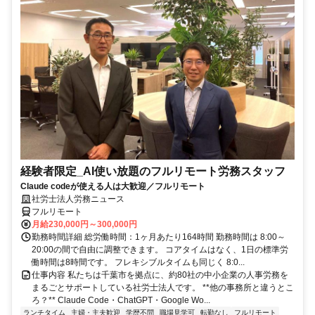
経験者限定_AI使い放題のフルリモート労務スタッフ
Claude codeが使える人は大歓迎／フルリモート
社労士法人労務ニュース
フルリモート
月給230,000円～300,000円
勤務時間詳細 総労働時間：1ヶ月あたり164時間 勤務時間は 8:00～
20:00の間で自由に調整できます。 コアタイムはなく、1日の標準労
働時間は8時間です。 フレキシブルタイムも同じく 8:0...
仕事内容 私たちは千葉市を拠点に、約80社の中小企業の人事労務を
まるごとサポートしている社労士法人です。 **他の事務所と違うとこ
ろ？** Claude Code・ChatGPT・Google Wo...
ランチタイム
主婦・主夫歓迎
学歴不問
職場見学可
転勤なし
フルリモート