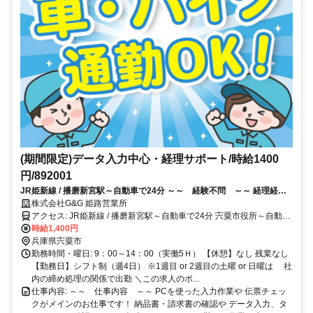
(期間限定)データ入力中心・経理サポート/時給1400
円/892001
JR姫新線 / 播磨新宮駅～自動車で24分 ～～ 経験不問 ～～ 経理経験
は問いません！ 初挑戦の方もウェルカム＊ ～50代の女性活躍中！
株式会社G&G 姫路営業所
アクセス: JR姫新線 / 播磨新宮駅～自動車で24分 宍粟市役所～自動車
時給1,400円
で8分 マイカー、バイク、自転車通勤OK 駐車場あり（無料）
兵庫県宍粟市
勤務時間・曜日: 9：00～14：00（実働5Ｈ） 【休憩】なし 残業なし
【勤務日】シフト制（週4日） ※1週目 or 2週目の土曜 or 日曜は 社
内の締め処理の関係で出勤 ＼この求人のポ...
仕事内容: ～～ 仕事内容 ～～ PCを使った入力作業や 伝票チェッ
クがメインのお仕事です！ 納品書・請求書の確認や データ入力、タ