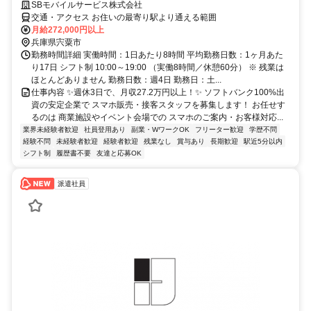
SBモバイルサービス株式会社
交通・アクセス お住いの最寄り駅より通える範囲
月給272,000円以上
兵庫県宍粟市
勤務時間詳細 実働時間：1日あたり8時間 平均勤務日数：1ヶ月あた
り17日 シフト制 10:00～19:00 （実働8時間／休憩60分） ※ 残業は
ほとんどありません 勤務日数：週4日 勤務日：土...
仕事内容 ✨週休3日で、月収27.2万円以上！✨ ソフトバンク100%出
資の安定企業で スマホ販売・接客スタッフを募集します！ お任せす
るのは 商業施設やイベント会場での スマホのご案内・お客様対応...
業界未経験者歓迎
社員登用あり
副業・WワークOK
フリーター歓迎
学歴不問
経験不問
未経験者歓迎
経験者歓迎
残業なし
賞与あり
長期歓迎
駅近5分以内
シフト制
履歴書不要
友達と応募OK
派遣社員