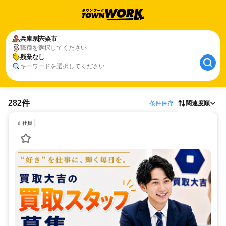
兵庫県
宍粟市
職種を選択してください
残業なし
キーワードを選択してください
282件
条件保存
関連度順
正社員