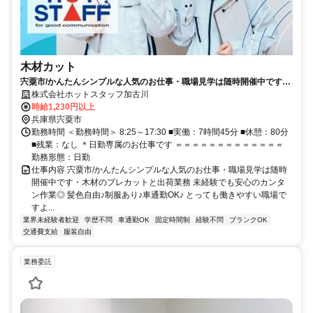
木材カット
宍粟市/かんたんシンプルな人気のお仕事・職場見学は随時開催中です・
木材のプレカットと出荷業務
株式会社ホットスタッフ加古川
時給1,230円以上
兵庫県宍粟市
勤務時間 ＜勤務時間＞ 8:25～17:30 ■実働：7時間45分 ■休憩：80分
■残業：なし ＊日勤専属のお仕事です ＝＝＝＝＝＝＝＝＝＝＝＝＝
勤務形態：日勤
仕事内容 宍粟市/かんたんシンプルな人気のお仕事・職場見学は随時
開催中です・木材のプレカットと出荷業務 未経験でも安心のカンタ
ン作業◎ 髪色自由♪制服あり♪車通勤OK♪ とっても働きやすい職場で
すよ...
業界未経験者歓迎
学歴不問
車通勤OK
固定時間制
経験不問
ブランクOK
交通費支給
服装自由
業務委託