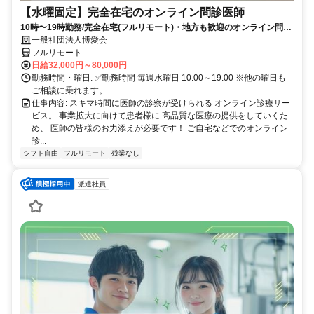
【水曜固定】完全在宅のオンライン問診医師
10時〜19時勤務/完全在宅(フルリモート)・地方も歓迎のオンライン問診
業務
一般社団法人博愛会
フルリモート
日給32,000円～80,000円
勤務時間・曜日: ✅勤務時間 毎週水曜日 10:00～19:00 ※他の曜日も
ご相談に乗れます。
仕事内容: スキマ時間に医師の診察が受けられる オンライン診療サー
ビス。 事業拡大に向けて患者様に 高品質な医療の提供をしていくた
め、 医師の皆様のお力添えが必要です！ ご自宅などでのオンライン
診...
シフト自由
フルリモート
残業なし
派遣社員