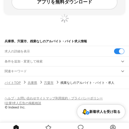
アプリを無料ダウンロード
兵庫県、宍粟市、残業なしのアルバイト・バイト求人情報
求人の詳細を表示
条件を追加・変更して検索
市区町村を追加・変更
関連キーワード
兵庫県 神戸市 夜勤なし
兵庫県 西宮市 夜勤なし
兵庫県 宍粟市 日勤
兵庫県
駅を追加・変更
バイトTOP
兵庫県
宍粟市
残業なしのアルバイト・バイト・求人
兵庫県 姫路市 履歴書なし
兵庫県 宍粟市 軽作業
兵庫県
すべて
神戸市
すべて
職種を追加・変更
JR神戸線(大阪～神戸)
東灘区
灘区
兵庫区
長田区
須磨区
垂水区
北区
中央区
西区
尼崎駅
立花駅
甲子園口駅
西宮駅
さくら夙川駅
芦屋駅
甲南山手駅
摂津本山駅
住吉駅
飲食・フードサービス
ヘルプ・お問い合わせ
サイトマップ
利用規約・プライバシーポリシー
姫路市
尼崎市
明石市
西宮市
洲本市
芦屋市
伊丹市
相生市
豊岡市
加古川市
赤穂市
特徴を追加・変更
六甲道駅
摩耶駅
灘駅
三ノ宮駅
元町駅
神戸駅
飲食・フードサービス
すべて
[企業]求人広告の掲載相談
西脇市
宝塚市
三木市
高砂市
川西市
小野市
三田市
加西市
丹波篠山市
養父市
ホールスタッフ
キッチンスタッフ
皿洗い・洗い場
精肉・鮮魚加工
給食調理
人気
JR神戸線(神戸～姫路)
丹波市
南あわじ市
朝来市
淡路市
宍粟市
加東市
たつの市
川辺郡
多可郡
加古郡
雇用形態を追加・変更
新着求人を受け取る
パン屋（ベーカリー）
フードカウンター販売員
バー（BAR）・バーテンダー
日払いOK
高校生歓迎
学生歓迎
深夜の仕事
髪型・髪色自由
ひげOK
ネイルOK
神戸駅
兵庫駅
新長田駅
鷹取駅
須磨海浜公園駅
須磨駅
塩屋駅
垂水駅
舞子駅
朝霧駅
神崎郡
揖保郡
赤穂郡
佐用郡
美方郡
飲食店補助（開店・閉店準備）
飲食店（店長・マネージャー）
ピアスOK
アルバイト・パート
履歴書不要
オープニングスタッフ
留学生・外国人活躍中
明石駅
西明石駅
大久保駅
魚住駅
土山駅
東加古川駅
加古川駅
宝殿駅
曽根駅
都道府県を変更
営業・販売
勤務期間
正社員
ひめじ別所駅
御着駅
東姫路駅
姫路駅
営業・販売
すべて
短期
契約社員
単発・1日OK
長期
期間限定（春夏冬休み等）