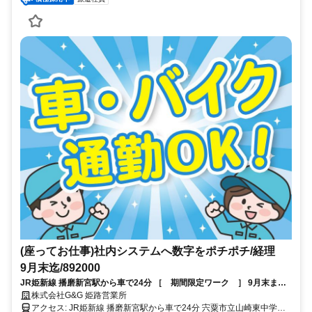
(座ってお仕事)社内システムへ数字をポチポチ/経理
9月末迄/892000
JR姫新線 播磨新宮駅から車で24分 ［ 期間限定ワーク ］ 9月末まで
のお仕事です！ 採用人数わずか！お問合せお早めに～！
株式会社G&G 姫路営業所
アクセス: JR姫新線 播磨新宮駅から車で24分 宍粟市立山崎東中学校