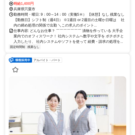
時給1,400円
～車で6分 車・バイク・自転車通勤OK （無料P完備）
兵庫県宍粟市
勤務時間・曜日: 9：00～14：00（実働5Ｈ） 【休憩】なし 残業なし
【勤務日】シフト制（週4日） ※1週目 or 2週目の土曜か日曜は 社
内の締め処理の関係で出勤 ＼この求人のポイント...
仕事内容: どんなお仕事？ ￣￣￣￣￣￣￣ 漬物を作っている 大手企
業内でのオフィスワーク！ 社内システムへ数字や文字を ポチポチと
入力したり、 社内システムやソフトを使って 経費・請求の処理を...
固定時間制
残業なし
アルバイト・パート