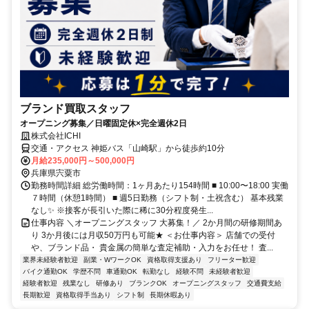
ブランド買取スタッフ
オープニング募集／日曜固定休×完全週休2日
株式会社ICHI
交通・アクセス 神姫バス「山崎駅」から徒歩約10分
月給235,000円～500,000円
兵庫県宍粟市
勤務時間詳細 総労働時間：1ヶ月あたり154時間 ■ 10:00〜18:00 実働
７時間（休憩1時間） ■ 週5日勤務（シフト制・土祝含む） 基本残業
なし✨ ※接客が長引いた際に稀に30分程度発生...
仕事内容 ＼オープニングスタッフ 大募集！／ 2か月間の研修期間あ
り 3か月後には月収50万円も可能★ ＜お仕事内容＞ 店舗での受付
や、ブランド品・ 貴金属の簡単な査定補助・入力をお任せ！ 査...
業界未経験者歓迎
副業・WワークOK
資格取得支援あり
フリーター歓迎
バイク通勤OK
学歴不問
車通勤OK
転勤なし
経験不問
未経験者歓迎
経験者歓迎
残業なし
研修あり
ブランクOK
オープニングスタッフ
交通費支給
長期歓迎
資格取得手当あり
シフト制
長期休暇あり