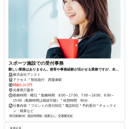
スポーツ施設での受付事務
難しい業務はありません。接客や事務経験が活かせる業務ですが、未経
験者も適性があれば楽しくお仕事できますよ。
株式会社アシスト
アクセス: * 智頭急行 西粟倉駅
時給1,313円
兵庫県宍粟市
勤務時間・曜日: * 勤務時間 8:00～17:00、7:00～16:00、6:00～
15:00（勤務時間は相談可能） * 休憩時間 90分
仕事内容: * フロントの受付対応 * 電話対応 * 予約受付 * チェックイ
ン・精算など
即日勤務OK
固定時間制
残業なし
交通費支給
派遣社員