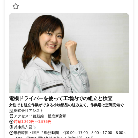
電機ドライバーを使って工場内での組立と検査
女性でも組立作業ができる小物部品の組み立て。作業場は空調完備で快
適にお仕事ができます。
株式会社アシスト
アクセス: * 姫新線 播磨新宮駅
時給1,260円～1,575円
兵庫県宍粟市
勤務時間・曜日: * 勤務時間 ①9:00～17:00、8:00～17:00、8:00～