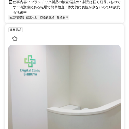
仕事内容: * プラスチック製品の検査袋詰め * 製品は軽く細長いもので
す * 清潔感のある職場で簡単検査 * 体力的に負担が少ないので60歳代
も活躍中
固定時間制
残業なし
交通費支給
昇給あり
業務委託