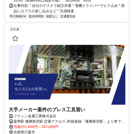
16:00（勤務時間は相談可能） * 休憩時間 60分
仕事内容: * 自分のデスクで組立作業 * 電機ドライバーでビス止め * 部
品にカプラの差し込みなど * 完成検査
即日勤務OK
固定時間制
残業なし
交通費支給
正社員
大手メーカー案件のプレス工見習い
フクシン金属工業株式会社
最寄駅 播磨新宮駅 交通アクセス JR姫新線「播磨新宮駅」より車で27
月給257,000円～307,000円
分 ※駐車場完備でマイカー通勤OK
兵庫県宍粟市