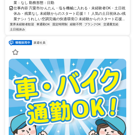
業：なし 勤務形態：日勤
仕事内容 宍粟市/かんたん・塩を機械に入れる・未経験者OK・土日祝
休み・残業なし 未経験からのスタート応援！！ 人気の土日祝休み♪残
業ナシ♪ うれしい空調完備の快適環境◎ 未経験からのスタート応援...
業界未経験者歓迎
車通勤OK
固定時間制
経験不問
ブランクOK
交通費支給
土日祝休み
派遣社員