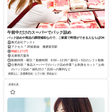
午前中だけのスーパーでパック詰め
パック詰めや商品の調理補助なので、ご家庭で料理ができる人ならばOK
株式会社アシスト
アクセス: * JR姫新線 播磨新宮駅
時給1,271円
兵庫県宍粟市
勤務時間・曜日: * 勤務時間 8:00～12:00 * 週4日～5日のシフト勤務
仕事内容: * 食品スーパーでのパック詰め作業 * お刺身をカット * お肉
のパック詰め * 値札付け * 店頭への陳列など
残業なし
交通費支給
シフト制
昇給あり
派遣社員