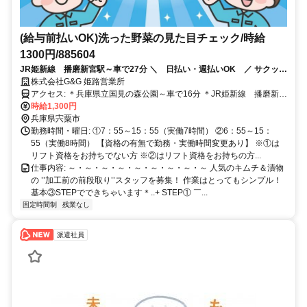
(給与前払いOK)洗った野菜の見た目チェック/時給
1300円/885604
JR姫新線 播磨新宮駅～車で27分 ＼ 日払い・週払いOK ／ サクッと
簡単申請で 最短翌日に給与の一部を振込可能！ ※平日のみの対応
株式会社G&G 姫路営業所
アクセス: ＊兵庫県立国見の森公園～車で16分 ＊JR姫新線 播磨新宮
駅～車で27分 ＊マイカー、バイク、自転車通勤可 ＊無料の駐車場完
時給1,300円
備
兵庫県宍粟市
勤務時間・曜日: ①7：55～15：55（実働7時間） ②6：55～15：
55（実働8時間） 【資格の有無で勤務・実働時間変更あり】 ※①は
リフト資格をお持ちでない方 ※②はリフト資格をお持ちの方...
仕事内容: ～・～・～・～・～・～・～・～・～ 人気のキムチ＆漬物
の ’’加工前の前段取り’’スタッフを募集！ 作業はとってもシンプル！
基本③STEPでできちゃいます＊..+ STEP① ￣...
固定時間制
残業なし
派遣社員