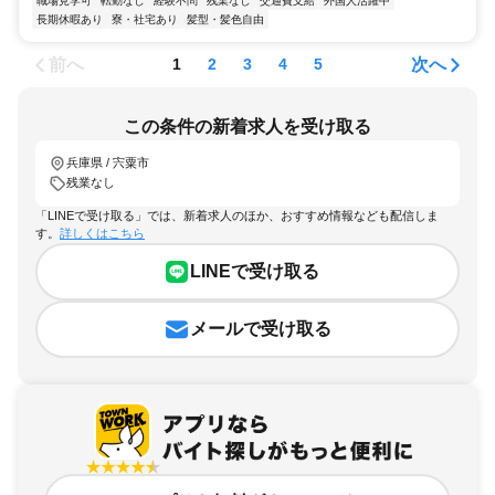
職場見学可
転勤なし
経験不問
残業なし
交通費支給
外国人活躍中
長期休暇あり
寮・社宅あり
髪型・髪色自由
前へ
次へ
1
2
3
4
5
この条件の新着求人を受け取る
兵庫県 / 宍粟市
残業なし
「LINEで受け取る」では、新着求人のほか、おすすめ情報なども配信しま
す。
詳しくはこちら
LINEで受け取る
メールで受け取る