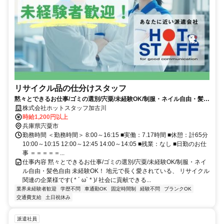
リサイクル品の仕分けスタッフ
黙々とできるお仕事/ゴミの選別/宍粟/未経験OK/制服・ネイル自由・髪色
自由
株式会社ホットスタッフ加古川
時給1,200円以上
兵庫県宍粟市
勤務時間 ＜勤務時間＞ 8:00～16:15 ■実働：7.17時間 ■休憩：計65分
10:00～10:15 12:00～12:45 14:00～14:05 ■残業：なし ■日勤のお仕
事 ＝＝＝＝＝...
仕事内容 黙々とできるお仕事/ゴミの選別/宍粟/未経験OK/制服・ネイ
ル自由・髪色自由 未経験OK！ 地元で長く愛されている、 リサイクル
関連の企業様です( * ´ ω` * )/ 社会に貢献できる...
業界未経験者歓迎
学歴不問
車通勤OK
固定時間制
経験不問
ブランクOK
交通費支給
土日祝休み
派遣社員