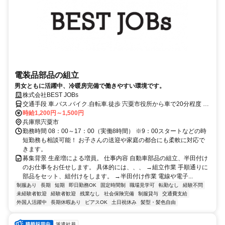
電装品部品の組立
男女ともに活躍中、冷暖房完備で働きやすい環境です。
株式会社BEST JOBs
交通手段 車.バス.バイク.自転車.徒歩 宍粟市役所から車で20分程度 エ
ーガイヤちくさから車で20分程度 敷地内無料駐車場あります. 宍粟.新
時給1,200円～1,500円
宮町.福崎.安富.夢前.波賀.千種など 遠方からの通勤者多数活躍中で
兵庫県宍粟市
す！！！ 【最寄り駅】 ・ＪＲ姫新線「播磨新宮駅」
勤務時間 08：00～17：00（実働8時間） ※9：00スタートなどの時
短勤務も相談可能！ お子さんの送迎や家庭の都合にも柔軟に対応で
きます。
募集背景 生産増による増員。 仕事内容 自動車部品の組立、半田付け
のお仕事をお任せします。 具体的には、、、 →組立作業 手順通りに
部品をセット、組付けをします。 →半田付け作業 電線や電子...
制服あり
長期
短期
即日勤務OK
固定時間制
職場見学可
転勤なし
経験不問
未経験者歓迎
経験者歓迎
残業なし
社会保険完備
制服貸与
交通費支給
外国人活躍中
長期休暇あり
ピアスOK
土日祝休み
髪型・髪色自由
派遣社員