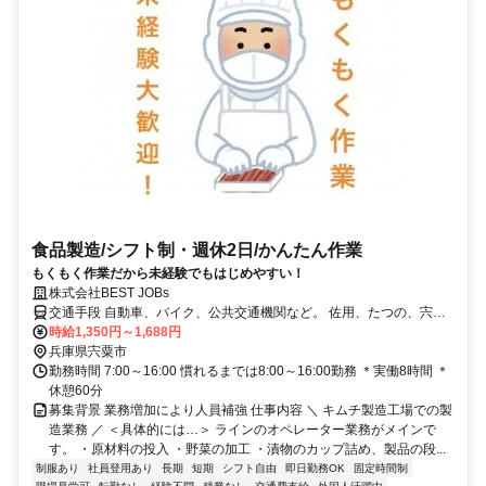
食品製造/シフト制・週休2日/かんたん作業
もくもく作業だから未経験でもはじめやすい！
株式会社BEST JOBs
交通手段 自動車、バイク、公共交通機関など。 佐用、たつの、宍
粟、一宮、太子、相生、姫路など 遠方からの通勤者も多数活躍
時給1,350円～1,688円
兵庫県宍粟市
中！！！ 【最寄り駅】 ・ＪＲ姫新線「播磨新宮駅」
勤務時間 7:00～16:00 慣れるまでは8:00～16:00勤務 ＊実働8時間 ＊
休憩60分
募集背景 業務増加により人員補強 仕事内容 ＼ キムチ製造工場での製
造業務 ／ ＜具体的には…＞ ラインのオペレーター業務がメインで
す。 ・原材料の投入 ・野菜の加工 ・漬物のカップ詰め、製品の段...
制服あり
社員登用あり
長期
短期
シフト自由
即日勤務OK
固定時間制