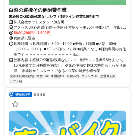
白菜の運搬その他附帯作業
未経験OK/姫路/残業なし/シフト制/ライン作業/16時まで
株式会社ホットスタッフ加古川
アクセス JR姫新線(姫路～佐用)千本駅から車30分 神姫バス「岸田8」
より徒歩7分
時給1,200円～1,500円
兵庫県宍粟市
勤務時間 ＜勤務時間＞ 8:00～16:00 ■実働：7時間 ■休憩：60分
（12:00～13:00） ■3日～5日/シフト制 ■残業：なし ■日勤専属のお仕
事です ＝＝＝＝＝＝＝＝＝＝＝＝＝ 勤...
仕事内容 未経験OK/姫路/残業なし/シフト制/ライン作業/16時まで ＼
16時終業で自分時間を満喫♪ ／ 夕飯の準備や趣味の時間もしっかり確
保！ 未経験からスタートできる♪ 白菜の運搬や軽作業...
業界未経験者歓迎
学歴不問
車通勤OK
経験不問
ブランクOK
交通費支給
シフト制
派遣社員