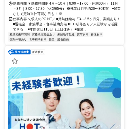
勤務時間 ▼勤務時間例 4月～10月｜8:00～17:00（休憩60分） 11月
～3月｜8:00～17:30（休憩65分） ※残業は月平均20〜30時間 ┗残業
なしで定時退社可能な日も！ ※...
仕事内容 ＼求人のPOINT／ ■賞与は給与「3～3.5ヶ月分」実績あり！
■退職金・家族手当・食事補助完備 ■OJT研修あり／未経験から活躍
できる！ ■年間休日115日（土日休み） ■創業...
変形労働時間制
資格取得支援あり
未経験者歓迎
賞与あり
育休あり
長期休暇あり
食事補助あり
髪型・髪色自由
派遣社員