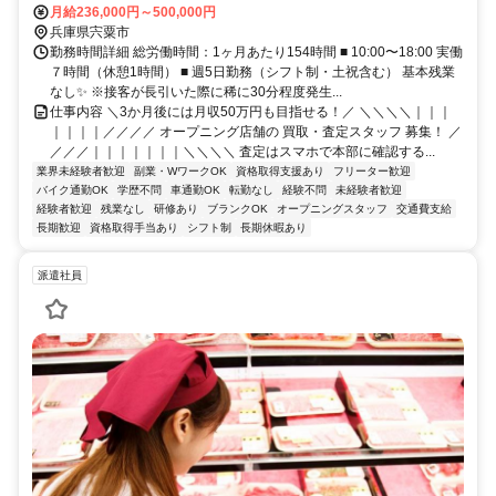
月給236,000円～500,000円
兵庫県宍粟市
勤務時間詳細 総労働時間：1ヶ月あたり154時間 ■ 10:00〜18:00 実働
７時間（休憩1時間） ■ 週5日勤務（シフト制・土祝含む） 基本残業
なし✨ ※接客が長引いた際に稀に30分程度発生...
仕事内容 ＼3か月後には月収50万円も目指せる！／ ＼＼＼＼｜｜｜
｜｜｜｜／／／／ オープニング店舗の 買取・査定スタッフ 募集！ ／
／／／｜｜｜｜｜｜｜＼＼＼＼ 査定はスマホで本部に確認する...
業界未経験者歓迎
副業・WワークOK
資格取得支援あり
フリーター歓迎
バイク通勤OK
学歴不問
車通勤OK
転勤なし
経験不問
未経験者歓迎
経験者歓迎
残業なし
研修あり
ブランクOK
オープニングスタッフ
交通費支給
長期歓迎
資格取得手当あり
シフト制
長期休暇あり
派遣社員