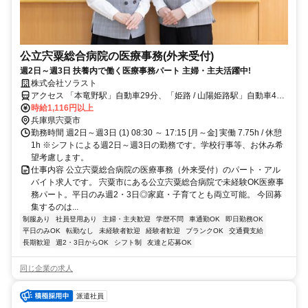
公立宍粟総合病院の医療事務(外来受付)
週2日～週3日 扶養内で働く医療事務パート 主婦・主夫活躍中!
株式会社ソラスト
アクセス 「本竜野駅」自動車29分、「姫路 / 山陽姫路駅」自動車45
分／車通勤可
時給1,116円以上
兵庫県宍粟市
勤務時間 週2日～週3日 (1) 08:30 ～ 17:15 [月～金] 実働 7.75h / 休憩
1h ※シフトによる週2日～週3日の勤務です。学校行事等、お休み希
望考慮します。
仕事内容 公立宍粟総合病院の医療事務（外来受付）のパート・アル
バイト求人です。 宍粟市にある公立宍粟総合病院で未経験OK医療事
務パート。平日のみ週2・3日◎家庭・子育てとも両立可能。 今回募
集するのは...
制服あり
社員登用あり
主婦・主夫歓迎
学歴不問
車通勤OK
即日勤務OK
平日のみOK
転勤なし
未経験者歓迎
経験者歓迎
ブランクOK
交通費支給
長期歓迎
週2・3日からOK
シフト制
友達と応募OK
同じ企業の求人
派遣社員