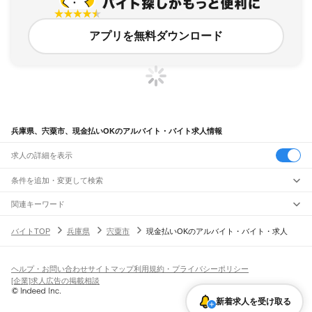
アプリを無料ダウンロード
兵庫県、宍粟市、現金払いOKのアルバイト・バイト求人情報
求人の詳細を表示
条件を追加・変更して検索
市区町村を追加・変更
関連キーワード
兵庫県 神戸市 現金払い
兵庫県 現金払いOK 現金手渡し
兵庫県
駅を追加・変更
バイトTOP
兵庫県
宍粟市
現金払いOKのアルバイト・バイト・求人
兵庫県 神戸市 現金払いOK 日払い
兵庫県 現金払いOK 日払い
兵庫県
すべて
兵庫県 宍粟市 ネイルok
神戸市
すべて
職種を追加・変更
JR神戸線(大阪～神戸)
東灘区
灘区
兵庫区
長田区
須磨区
垂水区
北区
中央区
西区
尼崎駅
立花駅
甲子園口駅
西宮駅
さくら夙川駅
芦屋駅
甲南山手駅
摂津本山駅
住吉駅
飲食・フードサービス
ヘルプ・お問い合わせ
サイトマップ
利用規約・プライバシーポリシー
姫路市
尼崎市
明石市
西宮市
洲本市
芦屋市
伊丹市
相生市
豊岡市
加古川市
赤穂市
特徴を追加・変更
六甲道駅
摩耶駅
灘駅
三ノ宮駅
元町駅
神戸駅
飲食・フードサービス
すべて
[企業]求人広告の掲載相談
西脇市
宝塚市
三木市
高砂市
川西市
小野市
三田市
加西市
丹波篠山市
養父市
ホールスタッフ
キッチンスタッフ
皿洗い・洗い場
精肉・鮮魚加工
給食調理
人気
JR神戸線(神戸～姫路)
丹波市
南あわじ市
朝来市
淡路市
宍粟市
加東市
たつの市
川辺郡
多可郡
加古郡
雇用形態を追加・変更
新着求人を受け取る
パン屋（ベーカリー）
フードカウンター販売員
バー（BAR）・バーテンダー
日払いOK
高校生歓迎
学生歓迎
深夜の仕事
髪型・髪色自由
ひげOK
ネイルOK
神戸駅
兵庫駅
新長田駅
鷹取駅
須磨海浜公園駅
須磨駅
塩屋駅
垂水駅
舞子駅
朝霧駅
神崎郡
揖保郡
赤穂郡
佐用郡
美方郡