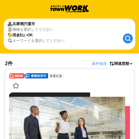
兵庫県
宍粟市
職種を選択してください
現金払いOK
キーワードを選択してください
2件
条件保存
関連度順
派遣社員