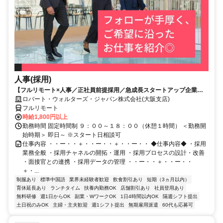
人事(採用)
【フルリモート×人事／正社員前提採用／急成長スタートアップ企業／
英語】Robert Walters
ロバート・ウォルターズ・ジャパン株式会社(大阪支店)
フルリモート
時給1,800円以上
勤務時間 固定時間制 ９：００～１８：００（休憩１時間） ＜勤務開
始時期＞ 即日～ ※スタート日相談可
仕事内容 ・・ー・・＋・・ー・・＋・・ー・・ ◆仕事内容◆ ・採用
業務全般 ・採用チャネルの開拓・運用 ・採用プロセスの設計・改善
・面接官との連携 ・採用データの管理 ・・ー・・＋・・ー・・
＋・...
制服あり
標準中国語
業界未経験者歓迎
飲食割引あり
短期（3ヵ月以内）
育休延長あり
ランチタイム
扶養内勤務OK
店舗割引あり
社員登用あり
無料研修
週1日からOK
副業・WワークOK
1日4時間以内OK
隔週シフト提出
土日祝のみOK
主婦・主夫歓迎
週1シフト提出
無期雇用派遣
60代も応募可