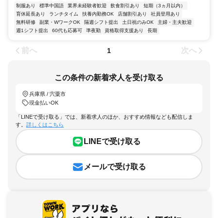
制服あり
標準中国語
業界未経験者歓迎
飲食割引あり
短期（3ヵ月以内）
育休延長あり
ランチタイム
扶養内勤務OK
店舗割引あり
社員登用あり
無料研修
副業・WワークOK
隔週シフト提出
土日祝のみOK
主婦・主夫歓迎
週1シフト提出
60代も応募可
準夜勤
資格取得支援あり
長期
前へ
次へ
1
この条件の新着求人を受け取る
兵庫県 / 宍粟市
現金払いOK
「LINEで受け取る」では、新着求人のほか、おすすめ情報なども配信しま
す。
詳しくはこちら
LINEで受け取る
メールで受け取る