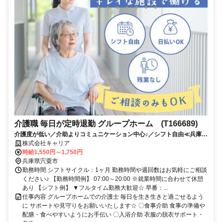
介護職 毎日が定時退勤 グループホーム (T166689)
介護度が低い／介助よりコミュニケーション中心♪／シフト自由≪兵庫県
宍粟市周辺≫
株式会社キャリア
時給1,550円～1,750円
兵庫県宍粟市
勤務時間 シフトサイクル：1ヶ月 勤務時間や週回数はお気軽にご相談
ください♪ 【勤務時間例】 07:00～20:00 ※就業時間に合わせて休憩
あり 【シフト例】 ▼フルタイム勤務大歓迎☆ 早番：...
仕事内容 グループホームでの介護士 毎日を生き生きと過ごせるよう
に サポートや見守りをお願いいたします☆ 〇食事介助 食事の準備や
配膳・食べやすいようにお手伝い 〇入浴介助 衣服の脱衣サポート・