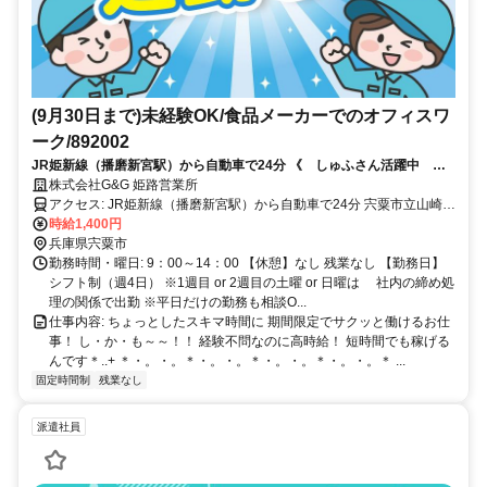
(9月30日まで)未経験OK/食品メーカーでのオフィスワ
ーク/892002
JR姫新線（播磨新宮駅）から自動車で24分 《 しゅふさん活躍中 》
9～14時まで・残業なし・週4日だけ 土日祝お休みも相談OK！
株式会社G&G 姫路営業所
アクセス: JR姫新線（播磨新宮駅）から自動車で24分 宍粟市立山崎南
中学校から車で13分 （通勤方法）車、バイク、自転車 （駐車場）あ
時給1,400円
り / 無料
兵庫県宍粟市
勤務時間・曜日: 9：00～14：00 【休憩】なし 残業なし 【勤務日】
シフト制（週4日） ※1週目 or 2週目の土曜 or 日曜は 社内の締め処
理の関係で出勤 ※平日だけの勤務も相談O...
仕事内容: ちょっとしたスキマ時間に 期間限定でサクッと働けるお仕
事！ し・か・も～～！！ 経験不問なのに高時給！ 短時間でも稼げる
んです＊..+ ＊・。・。＊・。・。＊・。・。＊・。・。＊ ...
固定時間制
残業なし
派遣社員