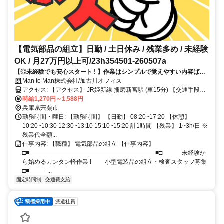
【電気部品の組立】日勤 / 土日休み / 残業多め / 未経験
OK / 月27万円以上可/23h354501-260507a
【◎未経験でも安心スタート ! 】作業はシンプルで覚えやすい内容ばか
Man to Man株式会社/加古川オフィス
り ! 手のひらサイズ部品で負担も少なめ !!
アクセス: 【アクセス】 JR姫新線 播磨新宮駅 (車15分) 【交通手段
（車通勤など）】 バイク・車通勤可
時給1,270円～1,588円
兵庫県宍粟市
勤務時間・曜日: 【勤務時間】 【日勤】 08:20~17:20 【休憩】
10:20~10:30 12:30~13:10 15:10~15:20 計1時間 【残業】 1~3h/日 ※
残業代全額...
仕事内容: 【職種】 電気部品の組立 【仕事内容】
□■―――――――――――――――――――――■□ 未経験か
ら始めるカンタン軽作業 ! 小型電装品の組立・検査スタッフ募集
□■―――...
固定時間制
交通費支給
派遣社員