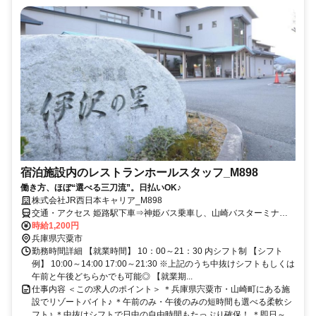
宿泊施設内のレストランホールスタッフ_M898
働き方、ほぼ“選べる三刀流”。日払いOK♪
株式会社JR西日本キャリア_M898
交通・アクセス 姫路駅下車⇒神姫バス乗車し、山崎バスターミナル
下車。(所要時間約１時間)
時給1,200円
兵庫県宍粟市
勤務時間詳細 【就業時間】 10：00～21：30 内シフト制 【シフト
例】 10:00～14:00 17:00～21:30 ※上記のうち中抜けシフトもしくは
午前と午後どちらかでも可能◎ 【就業期...
仕事内容 ＜この求人のポイント＞ ＊兵庫県宍粟市・山崎町にある施
設でリゾートバイト♪ ＊午前のみ・午後のみの短時間も選べる柔軟シ
フト♪ ＊中抜けシフトで日中の自由時間もたっぷり確保！ ＊即日～