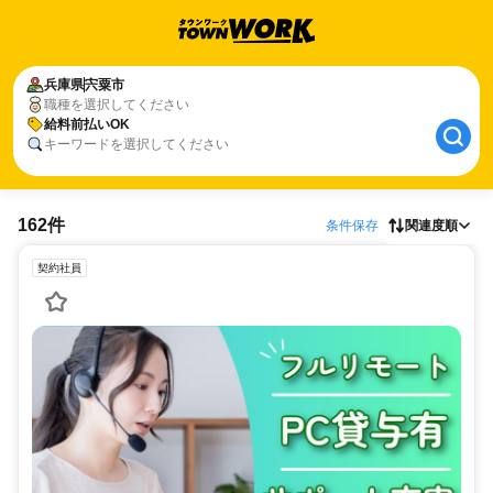
兵庫県
宍粟市
職種を選択してください
給料前払いOK
キーワードを選択してください
162件
条件保存
関連度順
契約社員