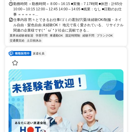
勤務時間 ＜勤務時間＞ 8:00～16:15 ■実働：7.17時間 ■休憩：計65分
10:00～10:15 12:00～12:45 14:00～14:05 ■残業：なし ■日勤のお仕
事 ＝＝＝＝＝...
仕事内容 黙々とできるお仕事/ゴミの選別/宍粟/未経験OK/制服・ネイ
ル自由・髪色自由 未経験OK！ 地元で長く愛されている、 リサイクル
関連の企業様です( * ´ ω` * )/ 社会に貢献できる...
業界未経験者歓迎
学歴不問
車通勤OK
固定時間制
経験不問
ブランクOK
交通費支給
土日祝休み
派遣社員