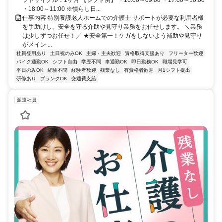
フトサイクル：1ヶ月 【シフト例】 ・16:00～09:00 ・17:00～10:00
・18:00～11:00 ※慣らし日...
仕事内容 特別養護老人ホームでの介護士 サポートが必要な利用者様
を手助けし、安全を守る介助や見守り業務をお任せします。 ＼業務
は少しずつお任せ！／ ★安全第一！ケガをしないよう補助や見守り
がメイン ...
社員登用あり
土日祝のみOK
主婦・主夫歓迎
資格取得支援あり
フリーター歓迎
バイク通勤OK
シフト自由
学歴不問
車通勤OK
即日勤務OK
職場見学可
平日のみOK
経験不問
経験者歓迎
残業なし
有資格者歓迎
月1シフト提出
研修あり
ブランクOK
交通費支給
派遣社員