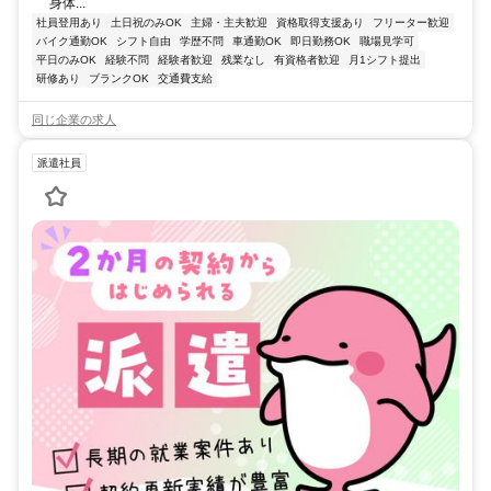
身体...
社員登用あり
土日祝のみOK
主婦・主夫歓迎
資格取得支援あり
フリーター歓迎
バイク通勤OK
シフト自由
学歴不問
車通勤OK
即日勤務OK
職場見学可
平日のみOK
経験不問
経験者歓迎
残業なし
有資格者歓迎
月1シフト提出
研修あり
ブランクOK
交通費支給
同じ企業の求人
派遣社員