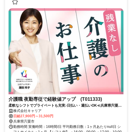
介護職 夜勤専従で経験値アップ (T011333)
柔軟なシフトでプライベートも充実♪日払い・週払いOK≪兵庫県宍粟市
周辺≫
株式会社キャリア
日給27,900円～31,500円
兵庫県宍粟市
勤務時間 実働時間：16時間/日 平均勤務日数：1ヶ月あたりnull日 シ