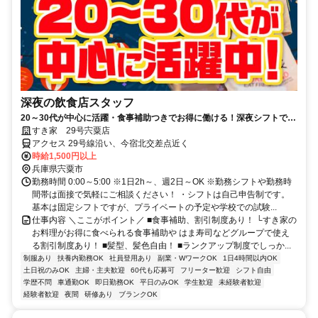
深夜の飲食店スタッフ
20～30代が中心に活躍・食事補助つきでお得に働ける！深夜シフトで稼
ぎませんか◎
すき家 29号宍粟店
アクセス 29号線沿い、今宿北交差点近く
時給1,500円以上
兵庫県宍粟市
勤務時間 0:00～5:00 ※1日2h～、週2日～OK ※勤務シフトや勤務時
間帯は面接で気軽にご相談ください！ ・シフトは自己申告制です。
基本は固定シフトですが、プライベートの予定や学校での試験...
仕事内容 ＼ここがポイント／ ■食事補助、割引制度あり！ └すき家の
お料理がお得に食べられる食事補助や はま寿司などグループで使え
る割引制度あり！ ■髪型、髪色自由！ ■ランクアップ制度でしっか...
制服あり
扶養内勤務OK
社員登用あり
副業・WワークOK
1日4時間以内OK
土日祝のみOK
主婦・主夫歓迎
60代も応募可
フリーター歓迎
シフト自由
学歴不問
車通勤OK
即日勤務OK
平日のみOK
学生歓迎
未経験者歓迎
経験者歓迎
夜間
研修あり
ブランクOK