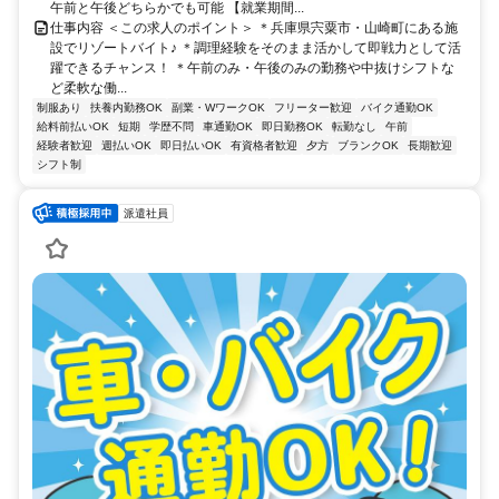
午前と午後どちらかでも可能 【就業期間...
仕事内容 ＜この求人のポイント＞ ＊兵庫県宍粟市・山崎町にある施
設でリゾートバイト♪ ＊調理経験をそのまま活かして即戦力として活
躍できるチャンス！ ＊午前のみ・午後のみの勤務や中抜けシフトな
ど柔軟な働...
制服あり
扶養内勤務OK
副業・WワークOK
フリーター歓迎
バイク通勤OK
給料前払いOK
短期
学歴不問
車通勤OK
即日勤務OK
転勤なし
午前
経験者歓迎
週払いOK
即日払いOK
有資格者歓迎
夕方
ブランクOK
長期歓迎
シフト制
派遣社員