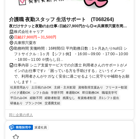
介護職 夜勤スタッフ 生活サポート (T068264)
夜だけサクッと夜勤のお仕事♪日給27,900円から◎≪兵庫県宍粟市周辺
≫
株式会社キャリア
日給27,900円～31,500円
兵庫県宍粟市
勤務時間 実働時間：16時間/日 平均勤務日数：1ヶ月あたりnull日 シ
フトサイクル：1ヶ月 【シフト例】 ・16:00～09:00 ・17:00～10:00
・18:00～11:00 ※慣らし日...
仕事内容 シニア支援サービスでの介護士 利用者さんのサポートがメ
インのお仕事です♪ 「困っている方を手助けする」というイメージ
で、利用者さんがケガなく安全に過ごせるように見守りや補助をお願
いします！ ...
社員登用あり
土日祝のみOK
主婦・主夫歓迎
資格取得支援あり
フリーター歓迎
バイク通勤OK
シフト自由
学歴不問
車通勤OK
即日勤務OK
職場見学可
平日のみOK
経験不問
経験者歓迎
残業なし
有資格者歓迎
月1シフト提出
研修あり
ブランクOK
交通費支給
同じ企業の求人
派遣社員