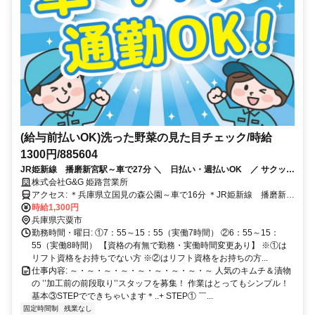
(給与前払いOK)洗った野菜の見た目チェック/時給
1300円/885604
JR姫新線 播磨新宮駅～車で27分 ＼ 日払い・週払いOK ／ サクッと
簡単申請で 最短翌日に給与の一部を振込可能！ ※平日のみの対応
株式会社G&G 姫路営業所
アクセス: ＊兵庫県立国見の森公園～車で16分 ＊JR姫新線 播磨新宮
駅～車で27分 ＊マイカー、バイク、自転車通勤可 ＊無料の駐車場完
時給1,300円
備
兵庫県宍粟市
勤務時間・曜日: ①7：55～15：55（実働7時間） ②6：55～15：
55（実働8時間） 【資格の有無で勤務・実働時間変更あり】 ※①は
リフト資格をお持ちでない方 ※②はリフト資格をお持ちの方...
仕事内容: ～・～・～・～・～・～・～・～・～ 人気のキムチ＆漬物
の ’’加工前の前段取り’’スタッフを募集！ 作業はとってもシンプル！
基本③STEPでできちゃいます＊..+ STEP① ￣...
固定時間制
残業なし