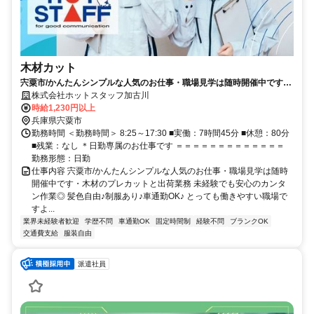
木材カット
宍粟市/かんたんシンプルな人気のお仕事・職場見学は随時開催中です・
木材のプレカットと出荷業務
株式会社ホットスタッフ加古川
時給1,230円以上
兵庫県宍粟市
勤務時間 ＜勤務時間＞ 8:25～17:30 ■実働：7時間45分 ■休憩：80分
■残業：なし ＊日勤専属のお仕事です ＝＝＝＝＝＝＝＝＝＝＝＝＝
勤務形態：日勤
仕事内容 宍粟市/かんたんシンプルな人気のお仕事・職場見学は随時
開催中です・木材のプレカットと出荷業務 未経験でも安心のカンタ
ン作業◎ 髪色自由♪制服あり♪車通勤OK♪ とっても働きやすい職場で
すよ...
業界未経験者歓迎
学歴不問
車通勤OK
固定時間制
経験不問
ブランクOK
交通費支給
服装自由
派遣社員