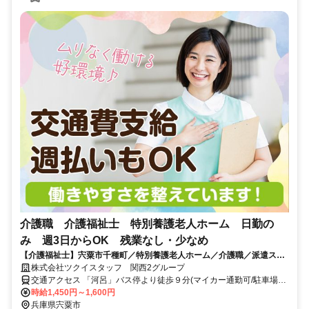
介護職 介護福祉士 特別養護老人ホーム 日勤の
み 週3日からOK 残業なし・少なめ
【介護福祉士】宍粟市千種町／特別養護老人ホーム／介護職／派遣スタ
ッフ／日勤帯のみ/6016_347105
株式会社ツクイスタッフ 関西2グループ
交通アクセス 「河呂」バス停より徒歩９分(マイカー通勤可/駐車場あ
り)
時給1,450円～1,600円
兵庫県宍粟市