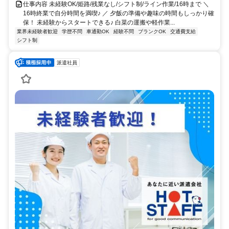
仕事内容 未経験OK/姫路/残業なし/シフト制/ライン作業/16時まで ＼
16時終業で自分時間を満喫♪ ／ 夕飯の準備や趣味の時間もしっかり確
保！ 未経験からスタートできる♪ 白菜の運搬や軽作業...
業界未経験者歓迎
学歴不問
車通勤OK
経験不問
ブランクOK
交通費支給
シフト制
派遣社員