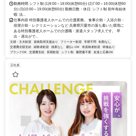
勤務時間 シフト制 (1)9:00～18:00(休憩60分) (2)7:00～16:00(休憩60
分) (3)10:00～19:00(休憩60分) 勤務日数・休日: シフト制 初年有給休
暇: 法...
仕事内容 特別養護老人ホームでの介護業務。 食事介助・入浴介助・
排泄介助・レクリエーションなど 兵庫県宍粟市の落ち着いた環境に
ある特別養護老人ホームでの介護職・派遣スタッフ求人です。 早
出・遅出がで...
主婦・主夫歓迎
資格取得支援あり
フリーター歓迎
学歴不問
転勤なし
交通費全額支給
経験者歓迎
残業なし
週払いOK
有資格者歓迎
研修あり
ブランクOK
交通費支給
長期歓迎
シフト制
履歴書不要
友達と応募OK
正社員