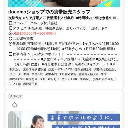
docomoショップでの携帯販売スタッフ
次世代キャリア採用／20代活躍中／残業月10時間以内／朝は余裕の10時
スタート
プロバイドグループ株式会社
アクセス JR姫新線「播磨新宮駅」よりバス20分「山崎」下車
月給200,000円～300,000円
兵庫県宍粟市
勤務時間 実働時間：8時間/日 平均勤務日数：1ヶ月あたり21日 10:00
～19:00 (実働8時間/休憩1時間) ★残業少なめ（月残業10時間程度）
仕事内容 ＼この求人のポイント／ ＝＝＝＝＝＝＝＝＝＝＝＝＝＝＝
＝＝＝＝＝＝＝＝ ■次世代キャリア採用！20代活躍中 ■残業ほぼなし
（月10時間程度） ■満員電車とは無縁！余裕の10時スタート！ ■希...
制服あり
業界未経験者歓迎
副業・WワークOK
無期雇用派遣
資格取得支援あり
フリーター歓迎
学歴不問
経験不問
未経験者歓迎
交通費全額支給
午前
経験者歓迎
研修あり
夕方
賞与あり
ブランクOK
育休あり
資格取得手当あり
シフト制
履歴書不要
派遣社員