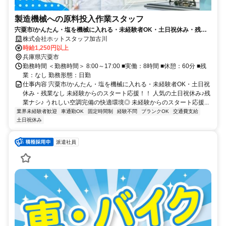
製造機械への原料投入作業スタッフ
宍粟市/かんたん・塩を機械に入れる・未経験者OK・土日祝休み・残業
なし
株式会社ホットスタッフ加古川
時給1,250円以上
兵庫県宍粟市
勤務時間 ＜勤務時間＞ 8:00～17:00 ■実働：8時間 ■休憩：60分 ■残
業：なし 勤務形態：日勤
仕事内容 宍粟市/かんたん・塩を機械に入れる・未経験者OK・土日祝
休み・残業なし 未経験からのスタート応援！！ 人気の土日祝休み♪残
業ナシ♪ うれしい空調完備の快適環境◎ 未経験からのスタート応援...
業界未経験者歓迎
車通勤OK
固定時間制
経験不問
ブランクOK
交通費支給
土日祝休み
派遣社員