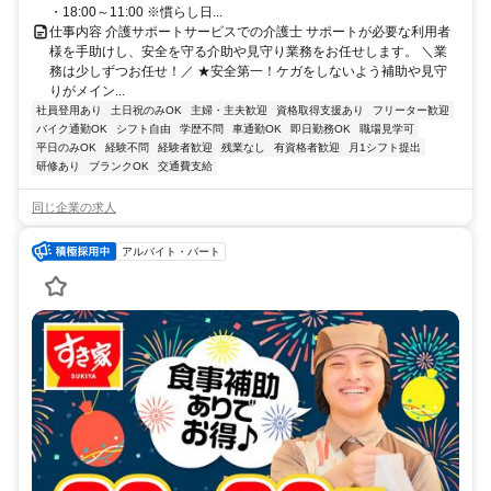
・18:00～11:00 ※慣らし日...
仕事内容 介護サポートサービスでの介護士 サポートが必要な利用者
様を手助けし、安全を守る介助や見守り業務をお任せします。 ＼業
務は少しずつお任せ！／ ★安全第一！ケガをしないよう補助や見守
りがメイン...
社員登用あり
土日祝のみOK
主婦・主夫歓迎
資格取得支援あり
フリーター歓迎
バイク通勤OK
シフト自由
学歴不問
車通勤OK
即日勤務OK
職場見学可
平日のみOK
経験不問
経験者歓迎
残業なし
有資格者歓迎
月1シフト提出
研修あり
ブランクOK
交通費支給
同じ企業の求人
アルバイト・パート