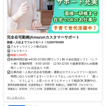
完全在宅勤務|Amazonカスタマーサポート
面接～入社までフルリモート！/1260705400
アルティウスリンク株式会社
フルリモート
時給1,200円
勤務時間詳細 ⏩8:50-22:00の間でシフト制 ※会社指定シフト 《シフ
ト例》実働8時間 ・8:50-18:00 ・12:50-22:00 ※健康管理のため勤務
間インターバル 設定あり ※所...
仕事内容 ✨人気の完全在宅勤務✨ 通勤ゼロでストレスフリー 自分の
時間にゆとりが持てます♪ ✅リモートでもしっかりサポート！ 「困っ
た」「どうしよう」と思ったら すぐにチャットで相談OK 業務中の...
業界未経験者歓迎
社員登用あり
学歴不問
転勤なし
経験不問
フルリモート
研修あり
在宅OK
ブランクOK
交通費支給
シフト制
服装自由
髪型・髪色自由
同じ企業の求人