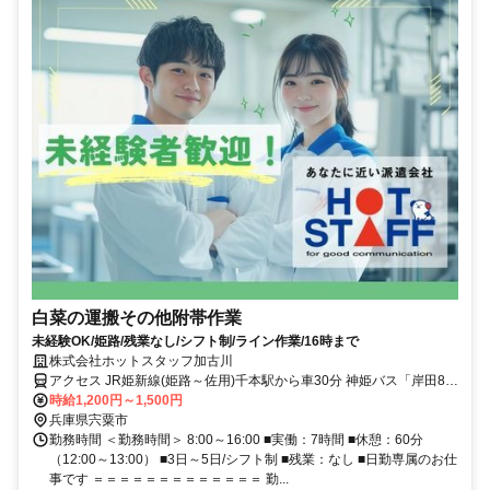
白菜の運搬その他附帯作業
未経験OK/姫路/残業なし/シフト制/ライン作業/16時まで
株式会社ホットスタッフ加古川
アクセス JR姫新線(姫路～佐用)千本駅から車30分 神姫バス「岸田8」
より徒歩7分
時給1,200円～1,500円
兵庫県宍粟市
勤務時間 ＜勤務時間＞ 8:00～16:00 ■実働：7時間 ■休憩：60分
（12:00～13:00） ■3日～5日/シフト制 ■残業：なし ■日勤専属のお仕
事です ＝＝＝＝＝＝＝＝＝＝＝＝＝ 勤...