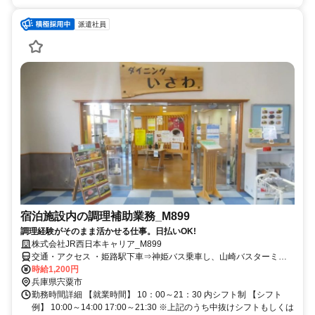
派遣社員
宿泊施設内の調理補助業務_M899
調理経験がそのまま活かせる仕事。日払いOK!
株式会社JR西日本キャリア_M899
交通・アクセス ・姫路駅下車⇒神姫バス乗車し、山崎バスターミナ
ル下車。(所要時間約１時間)
時給1,200円
兵庫県宍粟市
勤務時間詳細 【就業時間】 10：00～21：30 内シフト制 【シフト
例】 10:00～14:00 17:00～21:30 ※上記のうち中抜けシフトもしくは