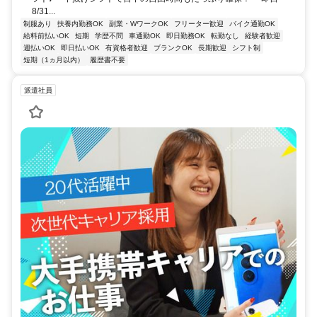
8/31...
制服あり
扶養内勤務OK
副業・WワークOK
フリーター歓迎
バイク通勤OK
給料前払いOK
短期
学歴不問
車通勤OK
即日勤務OK
転勤なし
経験者歓迎
週払いOK
即日払いOK
有資格者歓迎
ブランクOK
長期歓迎
シフト制
短期（1ヵ月以内）
履歴書不要
派遣社員