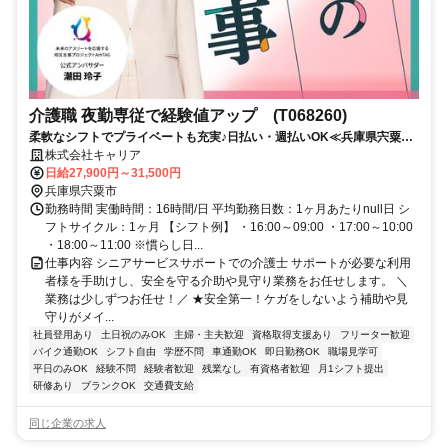
介護職 夜勤専従で経験値アップ (T068260)
柔軟なシフトでプライベートも充実♪日払い・週払いOK≪兵庫県宍粟市
周辺≫
株式会社キャリア
日給27,900円～31,500円
兵庫県宍粟市
勤務時間 実働時間：16時間/日 平均勤務日数：1ヶ月あたりnull日 シ
フトサイクル：1ヶ月 【シフト例】 ・16:00～09:00 ・17:00～10:00
・18:00～11:00 ※慣らし日...
仕事内容 シニアサービスサポートでの介護士 サポートが必要な利用
者様を手助けし、安全を守る介助や見守り業務をお任せします。 ＼
業務は少しずつお任せ！／ ★安全第一！ケガをしないよう補助や見
守りがメイ...
社員登用あり
土日祝のみOK
主婦・主夫歓迎
資格取得支援あり
フリーター歓迎
バイク通勤OK
シフト自由
学歴不問
車通勤OK
即日勤務OK
職場見学可
平日のみOK
経験不問
経験者歓迎
残業なし
有資格者歓迎
月1シフト提出
研修あり
ブランクOK
交通費支給
同じ企業の求人