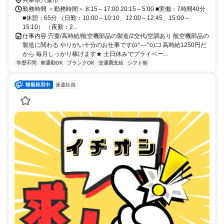
兵庫県宍粟市
勤務時間 ＜勤務時間＞ 8:15～17:00 20:15～5:00 ■実働：7時間40分
■休憩：65分 （日勤：10:00～10:10、12:00～12:45、15:00～
15:10） （夜勤：2...
仕事内容 宍粟/高時給/航空機部品の製造/2交代/空調あり 航空機部品の
製造に関わる やりがい十分のお仕事です(o^―^o)ﾆｺ 高時給1250円だ
から 毎月しっかり稼げます★ 土日休みでプライベー...
学歴不問
車通勤OK
ブランクOK
交通費支給
シフト制
派遣社員