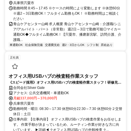
兵庫県宍粟市
勤務時間 8:45～17:45 ※ケースの時間により変動します ※休憩60分
※週2～3日勤務OK！フルタイム勤務もOK！ ※勤務時間はご相談く
ださい
青山ケアセンター山崎 求人概要 青山ケアセンター山崎：介護職/シニ
ア/アルバイト・パート（非常勤） 週2日～3日で勤務可能◎マイカー
通勤OK◆フルタイム勤務OK！【宍粟市、播磨新宮駅、訪問介護、介
護職...
車通勤OK
社会保険完備
交通費支給
週2・3日からOK
シフト制
昇給あり
正社員
オフィス用USBハブの検査軽作業スタッフ
《スピード採用》オフィス用USBハブの検査軽作業スタッフ！研修充実
♪
合同会社Silver Gate
アクセス: 公共交通機関・車通勤OK
月給337,000円～370,000円
兵庫県宍粟市
勤務時間・曜日: 08:30～17:30 休憩60分22:30～7:30 休憩60分２交替
休日：土日
仕事内容: 【仕事内容】 オフィス用USBハブの検査作業をお任せしま
す。 作業手順が決まっているため、ルーティン作業が好きな方に向
いています。 ▶詳細◀︎ ⚪︎オフィス用USBハブの外観検査 ⚪︎...