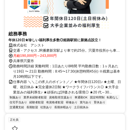
総務事務
年休120日★珍しい福利厚生多数◎姫路駅前に新拠点設立！
株式会社 アシスト
交通・アクセス JR播磨新宮駅より車で約25分。宍粟市役所から車で
約5分です。
月給190,000円～243,000円
兵庫県宍粟市
勤務時間詳細 実働時間：1日あたり8時間 平均勤務日数：1ヶ月あた
り19日 〜 21日 勤務時間：8:45〜17:30(休憩時間45分) ※残業は基本
月10時間以下です。
仕事内容 ＼＼この求人のポイント／／ ★年間休日120日♪ ★土曜、日
曜、祝日休み ★完全週休2日制 ★ワークライフバランス◎ ★大手企
業並みの福利厚生♪ ★頑張れば評価される環境◎ ★20 代～30...
制服あり
業界未経験者歓迎
資格取得支援あり
車通勤OK
固定時間制
転勤なし
住宅手当あり
経験者歓迎
有資格者歓迎
研修あり
賞与あり
育休あり
交通費支給
長期歓迎
社割あり
長期休暇あり
土日祝休み
正社員