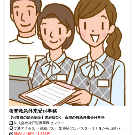
夜間救急外来受付事務
【宍粟市の総合病院】未経験OK！夜間の救急外来受付事務
株式会社神戸医療事務センター
交通アクセス 〈路線バス〉 姫路駅北口バスターミナルから山崎バス
ターミナル 4乗場から 林田 経由 山崎行 61分 4乗場から 四辻 経由 山
日給1,116円～1,375円