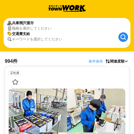
兵庫県
宍粟市
職種を選択してください
交通費支給
キーワードを選択してください
994件
条件保存
関連度順
正社員