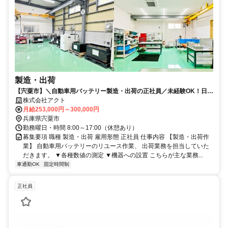
製造・出荷
【宍粟市】＼自動車用バッテリー製造・出荷の正社員／未経験OK！日勤
のみ！年間休日125日！
株式会社アクト
月給253,000円～300,000円
兵庫県宍粟市
勤務曜日・時間 8:00～17:00（休憩あり）
募集要項 職種 製造・出荷 雇用形態 正社員 仕事内容 【製造・出荷作
業】 自動車用バッテリーのリユース作業、 出荷業務を担当していた
だきます。 ▼各種数値の測定 ▼機器への設置 こちらが主な業務...
車通勤OK
固定時間制
正社員