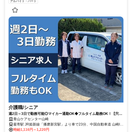
アルバイト・パート
介護職/シニア
週2日～3日で勤務可能◎マイカー通勤OK◆フルタイム勤務OK！【宍粟
市、播磨新宮駅、訪問介護、介護職（シニア）、非常勤】
青山ケアセンター山崎
最寄駅 JR姫新線「播磨新宮駅」より車で23分、中国自動車道 山崎IC
より車で4分
時給1,116円～1,220円