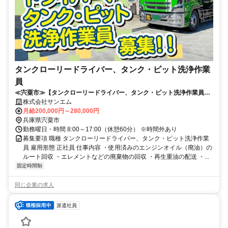
タンクローリードライバー、タンク・ピット洗浄作業
員
≪宍粟市≫【タンクローリードライバー、タンク・ピット洗浄作業員】
経験不問◎30～70代男性活躍中！
株式会社サンエム
月給200,000円～280,000円
兵庫県宍粟市
勤務曜日・時間 8:00～17:00（休憩60分） ※時間外あり
募集要項 職種 タンクローリードライバー、タンク・ピット洗浄作業
員 雇用形態 正社員 仕事内容 ・使用済みのエンジンオイル（廃油）の
ルート回収 ・エレメントなどの廃棄物の回収 ・再生重油の配送 ・...
固定時間制
同じ企業の求人
派遣社員