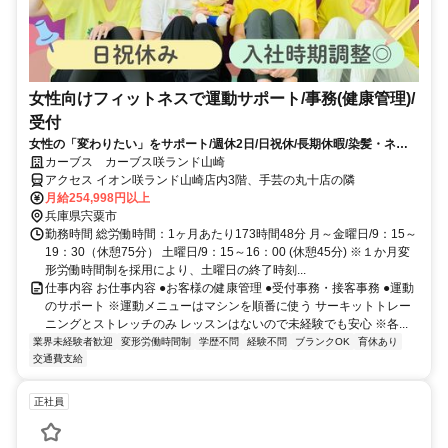
女性向けフィットネスで運動サポート/事務(健康管理)/
受付
女性の「変わりたい」をサポート/週休2日/日祝休/長期休暇/染髪・ネイ
ルOK※規定内
カーブス カーブス咲ランド山崎
アクセス イオン咲ランド山崎店内3階、手芸の丸十店の隣
月給254,998円以上
兵庫県宍粟市
勤務時間 総労働時間：1ヶ月あたり173時間48分 月～金曜日/9：15～
19：30（休憩75分） 土曜日/9：15～16：00 (休憩45分) ※１か月変
形労働時間制を採用により、土曜日の終了時刻...
仕事内容 お仕事内容 ●お客様の健康管理 ●受付事務・接客事務 ●運動
のサポート ※運動メニューはマシンを順番に使う サーキットトレー
ニングとストレッチのみ レッスンはないので未経験でも安心 ※各...
業界未経験者歓迎
変形労働時間制
学歴不問
経験不問
ブランクOK
育休あり
交通費支給
正社員