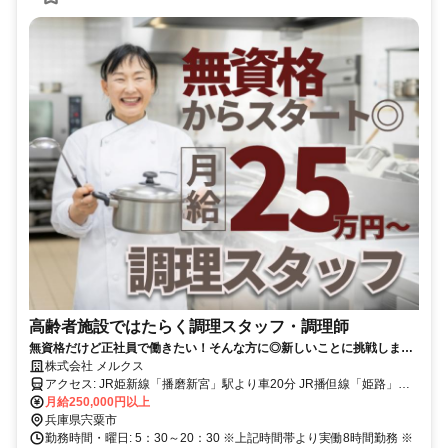
高齢者施設ではたらく調理スタッフ・調理師
無資格だけど正社員で働きたい！そんな方に◎新しいことに挑戦しませ
んか？特別な技術不要です♪月給25万円以上！｜ご利用者様に食べる楽
株式会社 メルクス
しみをお届けるする大切なお仕事です☆
アクセス: JR姫新線「播磨新宮」駅より車20分 JR播但線「姫路」駅
よりバス20分 ＜通勤方法・その他補足＞ ※バイク・自転車通勤OK！
月給250,000円以上
無料駐輪場あり ※車通勤OK！無料駐車場あり ※交通費全額支給（公
兵庫県宍粟市
共交通機関利用の方)
勤務時間・曜日: 5：30～20：30 ※上記時間帯より実働8時間勤務 ※