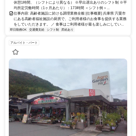
休憩1時間、（シフトにより異なる） ※早出遅出ありのシフト制 ※平
均所定労働時間（1ヶ月あたり）：173時間 ＜シフト例＞...
仕事内容: 高齢者施設に於ける調理業務全般 [仕事概要] 兵庫県 宍粟市
にある高齢者福祉施設の厨房で、ご利用者様のお食事を提供する業務
をしていただきます。 ／ 食事はご利用者様が最も楽しみにしてい...
即日勤務OK
交通費支給
シフト制
昇給あり
アルバイト・パート