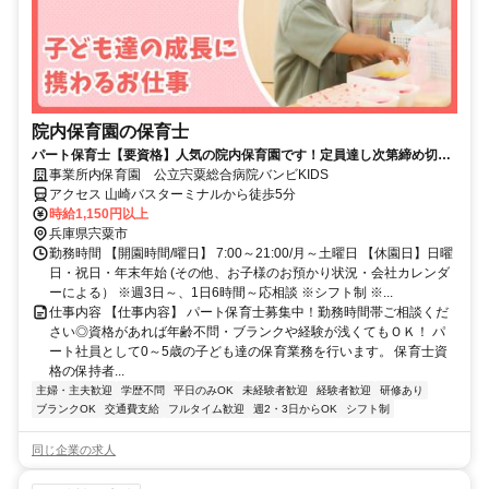
院内保育園の保育士
パート保育士【要資格】人気の院内保育園です！定員達し次第締め切り
ますのでお早めにご応募ください
事業所内保育園 公立宍粟総合病院バンビKIDS
アクセス 山崎バスターミナルから徒歩5分
時給1,150円以上
兵庫県宍粟市
勤務時間 【開園時間/曜日】 7:00～21:00/月～土曜日 【休園日】日曜
日・祝日・年末年始 (その他、お子様のお預かり状況・会社カレンダ
ーによる） ※週3日～、1日6時間～応相談 ※シフト制 ※...
仕事内容 【仕事内容】 パート保育士募集中！勤務時間帯ご相談くだ
さい◎資格があれば年齢不問・ブランクや経験が浅くてもＯＫ！ パ
ート社員として0～5歳の子ども達の保育業務を行います。 保育士資
格の保持者...
主婦・主夫歓迎
学歴不問
平日のみOK
未経験者歓迎
経験者歓迎
研修あり
ブランクOK
交通費支給
フルタイム歓迎
週2・3日からOK
シフト制
同じ企業の求人