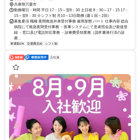
崎行 67分 山崎バスターミナルから病院までは徒歩5分
兵庫県宍粟市
勤務曜日・時間 平日 17：15～翌8：30 土日祝 8：30～17：15 17：
15～翌8：30 ※シフト制 月10～13日勤務 (週１回～2回）
募集要項 職種 夜間救急外来受付事務 雇用形態 パート 仕事内容 総合
病院にて救急夜間受付事務 ・医事システムにて患者照会及び新規登
録 ・窓口及び電話対応業務 ・診療費受領業務（請求書発行済の診
療...
車通勤OK
交通費支給
シフト制
正社員