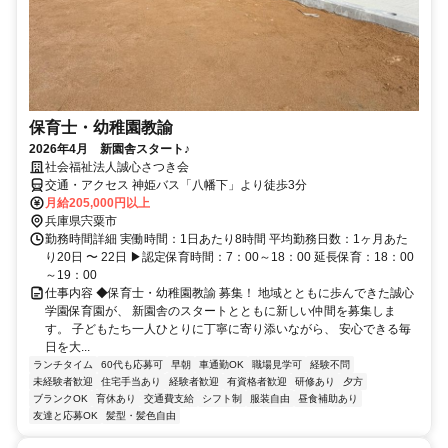
保育士・幼稚園教諭
2026年4月 新園舎スタート♪
社会福祉法人誠心さつき会
交通・アクセス 神姫バス「八幡下」より徒歩3分
月給205,000円以上
兵庫県宍粟市
勤務時間詳細 実働時間：1日あたり8時間 平均勤務日数：1ヶ月あた
り20日 〜 22日 ▶認定保育時間：7：00～18：00 延長保育：18：00
～19：00
仕事内容 ◆保育士・幼稚園教諭 募集！ 地域とともに歩んできた誠心
学園保育園が、 新園舎のスタートとともに新しい仲間を募集しま
す。 子どもたち一人ひとりに丁寧に寄り添いながら、 安心できる毎
日を大...
ランチタイム
60代も応募可
早朝
車通勤OK
職場見学可
経験不問
未経験者歓迎
住宅手当あり
経験者歓迎
有資格者歓迎
研修あり
夕方
ブランクOK
育休あり
交通費支給
シフト制
服装自由
昼食補助あり
友達と応募OK
髪型・髪色自由