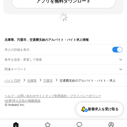
アプリを無料ダウンロード
兵庫県、宍粟市、交通費支給のアルバイト・バイト求人情報
求人の詳細を表示
条件を追加・変更して検索
市区町村を追加・変更
関連キーワード
兵庫県 西脇市 交通費支給 配達
兵庫県 宍粟市 車
兵庫県 交通費全額支給
兵庫県
駅を追加・変更
バイトTOP
兵庫県
宍粟市
交通費支給のアルバイト・バイト・求人
兵庫県 宍粟市 車屋事務
兵庫県 宍粟市 宿泊
兵庫県
すべて
神戸市
すべて
職種を追加・変更
JR神戸線(大阪～神戸)
東灘区
灘区
兵庫区
長田区
須磨区
垂水区
北区
中央区
西区
尼崎駅
立花駅
甲子園口駅
西宮駅
さくら夙川駅
芦屋駅
甲南山手駅
摂津本山駅
住吉駅
飲食・フードサービス
ヘルプ・お問い合わせ
サイトマップ
利用規約・プライバシーポリシー
姫路市
尼崎市
明石市
西宮市
洲本市
芦屋市
伊丹市
相生市
豊岡市
加古川市
赤穂市
特徴を追加・変更
六甲道駅
摩耶駅
灘駅
三ノ宮駅
元町駅
神戸駅
飲食・フードサービス
すべて
[企業]求人広告の掲載相談
西脇市
宝塚市
三木市
高砂市
川西市
小野市
三田市
加西市
丹波篠山市
養父市
ホールスタッフ
キッチンスタッフ
皿洗い・洗い場
精肉・鮮魚加工
給食調理
人気
JR神戸線(神戸～姫路)
丹波市
南あわじ市
朝来市
淡路市
宍粟市
加東市
たつの市
川辺郡
多可郡
加古郡
雇用形態を追加・変更
新着求人を受け取る
パン屋（ベーカリー）
フードカウンター販売員
バー（BAR）・バーテンダー
日払いOK
高校生歓迎
学生歓迎
深夜の仕事
髪型・髪色自由
ひげOK
ネイルOK
神戸駅
兵庫駅
新長田駅
鷹取駅
須磨海浜公園駅
須磨駅
塩屋駅
垂水駅
舞子駅
朝霧駅
神崎郡
揖保郡
赤穂郡
佐用郡
美方郡
飲食店補助（開店・閉店準備）
飲食店（店長・マネージャー）
ピアスOK
アルバイト・パート
履歴書不要
オープニングスタッフ
留学生・外国人活躍中
明石駅
西明石駅
大久保駅
魚住駅
土山駅
東加古川駅
加古川駅
宝殿駅
曽根駅
都道府県を変更
営業・販売
勤務期間
正社員
ひめじ別所駅
御着駅
東姫路駅
姫路駅
営業・販売
すべて
短期
契約社員
単発・1日OK
長期
期間限定（春夏冬休み等）