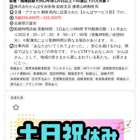
業種・職種経験不問◎年休120日以上＜45歳以下の方対象＞
株式会社かんぽ生命保険 姫路支店 播磨山崎郵便局
交通・アクセス 郵便局内に設置された【かんぽサービス部】での勤
務となります
月給256,800円～310,350円
兵庫県宍粟市
勤務時間詳細 実働時間：1日あたり8時間 平均勤務日数：1ヶ月あた
り20日 8：20～17：20、8：50～17：50等（実働8時間／休憩60
分） ※配属先により勤務時間が異なる場合があります。 ※...
仕事内容 「あなたがいてくれてよかった。」 安心を届けるのは、商
品ではなく“あなた”の存在です。 テレビCMでもおなじみの「かんぽ
さん」として、地域の皆さまから親しまれている私たち。 お客さま
にとっ...
制服あり
業界未経験者歓迎
ランチタイム
副業・WワークOK
資格取得支援あり
バイク通勤OK
車通勤OK
固定時間制
職場見学可
転勤なし
経験不問
未経験者歓迎
住宅手当あり
交通費全額支給
経験者歓迎
有資格者歓迎
研修あり
賞与あり
ブランクOK
育休あり
派遣社員