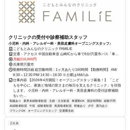
クリニックの受付や診察補助スタッフ
小児科・内科・アレルギー科・美容皮膚科オープニングスタッフ♪
こどもとみんなのクリニック FAMILiE
交通・アクセス 中国自動車道 山崎ICから車で6分/宍粟市バス「車庫
前(宍粟市)」バス停より徒歩1分/神姫バス「車庫前」バス停より徒歩3
月給210,000円
分
兵庫県宍粟市
勤務時間詳細 総労働時間：1ヶ月あたり160時間 【勤務時間】 AM/
8:30～12:30 PM/ 14:30～18:30 ※土曜はAMのみ
仕事内容 【2026年4月開院！オープニングスタッフ募集！】 「こど
もを中心に、家族と地域の皆さまの毎日を支えるクリニック」を目指
します。 小児科・内科・アレルギー科・美容皮膚科の受付診察補助
をいた...
制服あり
業界未経験者歓迎
主婦・主夫歓迎
車通勤OK
固定時間制
経験不問
未経験者歓迎
午前
経験者歓迎
有資格者歓迎
研修あり
夕方
賞与あり
ブランクOK
オープニングスタッフ
交通費支給
正社員