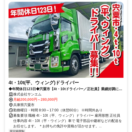
4t・10t(平、ウィング)ドライバー
◆年間休日123日◆宍粟市【4t・10tドライバー／正社員】業績好調につ
き増員募集！◆職務経験不問◆
株式会社サンエム
月給200,000円～280,000円
兵庫県宍粟市
勤務曜日・時間 8:00～17:00（休憩60分） ※時間外あり
募集要項 職種 4t・10t（平、ウィング）ドライバー 雇用形態 正社員
仕事内容 4t・10t（平・ウイング）車で 電子部品や建材などの配送を
お任せします。 ＊お持ちの免許や資格が活かせます。...
固定時間制