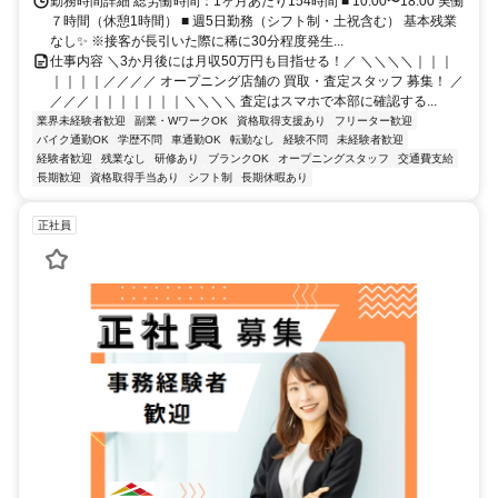
勤務時間詳細 総労働時間：1ヶ月あたり154時間 ■ 10:00〜18:00 実働
７時間（休憩1時間） ■ 週5日勤務（シフト制・土祝含む） 基本残業
なし✨ ※接客が長引いた際に稀に30分程度発生...
仕事内容 ＼3か月後には月収50万円も目指せる！／ ＼＼＼＼｜｜｜
｜｜｜｜／／／／ オープニング店舗の 買取・査定スタッフ 募集！ ／
／／／｜｜｜｜｜｜｜＼＼＼＼ 査定はスマホで本部に確認する...
業界未経験者歓迎
副業・WワークOK
資格取得支援あり
フリーター歓迎
バイク通勤OK
学歴不問
車通勤OK
転勤なし
経験不問
未経験者歓迎
経験者歓迎
残業なし
研修あり
ブランクOK
オープニングスタッフ
交通費支給
長期歓迎
資格取得手当あり
シフト制
長期休暇あり
正社員