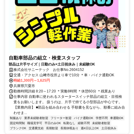
自動車部品の組立・検査スタッフ
部品は片手サイズ｜日勤のみ×土日祝休み｜未経験OK
株式会社サニーテック お仕事No.2604152
交通・アクセス 山﨑市役所より車で10分 ＊車・バイク通勤OK
時給1,300円～1,625円
兵庫県宍粟市
勤務時間詳細 8:20～17:20 ＊実働8時間 ＊休憩60分 ＊残業あり
仕事内容 自動車に使われるスタータースイッチ部品の組立・目視検
査をお願いします。 扱うのは、片手で持てる小型部品が中心です。
【業務内容】 ■部品を組み合わせる 手順書を見ながら、順番に組み合
わせま...
制服あり
業界未経験者歓迎
フリーター歓迎
バイク通勤OK
学歴不問
車通勤OK
固定時間制
職場見学可
平日のみOK
転勤なし
経験不問
未経験者歓迎
ブランクOK
交通費支給
長期歓迎
長期休暇あり
週4日以上OK
土日祝休み