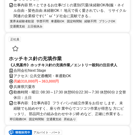
仕事内容 黙々とできるお仕事/ゴミの選別/宍粟/未経験OK/制服・ネイ
ル自由・髪色自由 未経験OK！ 地元で長く愛されている、 リサイクル
関連の企業様です( * ´ ω` * )/ 社会に貢献できる...
業界未経験者歓迎
学歴不問
車通勤OK
固定時間制
経験不問
ブランクOK
交通費支給
土日祝休み
正社員
ホッチキス針の充填作業
《人気案件》ホッチキス針の充填作業／エントリー殺到の注目求人
合同会社Next Stage
アクセス: 公共交通機関・車通勤OK
月給310,000円～363,000円
兵庫県宍粟市
勤務時間・曜日: 08:30～17:30 休憩60分22:30～7:30 休憩60分２交替
休日：土日
仕事内容: 【仕事内容】 フライパンの組立作業をお任せ します。 未
経験でも始めやすく、座り作 業中心でコツコツ作業が得意な 方にピ
ッタリ。 部品同士の組み合わせやネジ締 めなど、正確に作業する...
即日勤務OK
固定時間制
交通費支給
昇給あり
アルバイト・パート