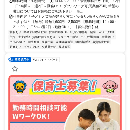
勤務時間 ・勤務時間： [1] 14:00～21:00 ・最低勤務日数（週）：2日
1日5時間～・週2日～勤務OK！ ダブルワーク可(同業種不可) 希望の
曜日についてはお気軽にご相談下さい！ ※...
仕事内容 ＊子どもと英語が好きな方にピッタリ♪働きながら英語を学
べます◎＊ 【給与】時給1,600円～2,500円 【勤務時間】14：00～
21：00（1日5h～/週2日～勤務OK！） 【募集要件】経...
制服あり
業界未経験者歓迎
扶養内勤務OK
社員登用あり
副業・WワークOK
主婦・主夫歓迎
資格取得支援あり
フリーター歓迎
バイク通勤OK
車通勤OK
平日のみOK
学生歓迎
経験不問
未経験者歓迎
経験者歓迎
有資格者歓迎
研修あり
ブランクOK
交通費支給
長期歓迎
アルバイト・パート